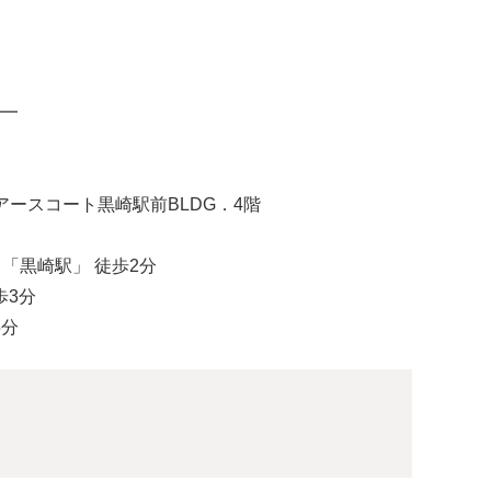
━
 アースコート黒崎駅前BLDG．4階
 「黒崎駅」 徒歩2分
歩3分
5分