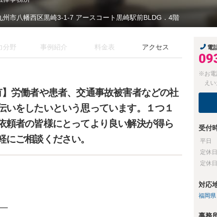
九州市八幡西区黒崎3-1-7 アースコート黒崎駅前BLDG．4階
力分野
事例紹介
料金表
アクセス
電
09
※お電
えい
有】労働者や患者、交通事故被害者などの社
伝いをしたいという思っています。１つ１
依頼者の皆様にとってより良い解決が得ら
受付
軽にご相談ください。
平日
定休
定休
対応
福岡県
━
事務