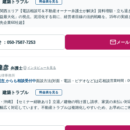
建築トラブル
料金表を見る
関西エリア【電話相談可＆不動産オーナー弁護士が解決】賃料増額・立ち退
益最大化」の視点。泥沼化する前に、経営者目線の法的戦略を。15年の実績
先企業60社超】
せ
メール
達彦
弁護士
インタビューを見る
法律事務所
州市
からも相談受付中
面談方法(対面・電話・ビデオなど)は応相談
営業時間：09
建築トラブル
料金表を見る
・沖縄】【セミナー経験あり】立退／建物の明け渡し請求、家賃の未払い対
幅広く対応しています。不動産トラブルは複雑化しやすいため、お早めにご