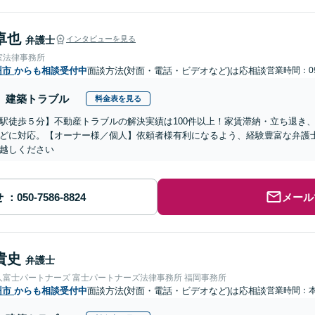
卓也
弁護士
インタビューを見る
室法律事務所
州市
からも相談受付中
面談方法(対面・電話・ビデオなど)は応相談
営業時間：09
建築トラブル
料金表を見る
駅徒歩５分】不動産トラブルの解決実績は100件以上！家賃滞納・立ち退き
どに対応。【オーナー様／個人】依頼者様有利になるよう、経験豊富な弁護
越しください
せ
メール
貴史
弁護士
人富士パートナーズ 富士パートナーズ法律事務所 福岡事務所
州市
からも相談受付中
面談方法(対面・電話・ビデオなど)は応相談
営業時間：