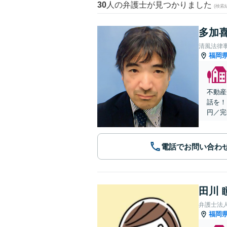
30
人の弁護士が見つかりました
(検索
多加喜
清風法律
福岡
不動産
話を！
円／完
電話でお問い合わ
田川 
弁護士法
福岡