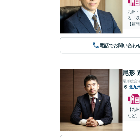
九州・
る「収
【顧問
電話でお問い合わ
尾形 
尾形総合
北九
【九州
など、