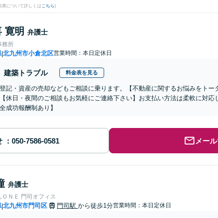
結果について詳しくは
こちら
)
 寛明
弁護士
事務所
県
北九州市小倉北区
営業時間：本日定休日
|
建築トラブル
料金表を見る
登記・資産の売却などもご相談に乗ります。【不動産に関するお悩みをトー
【休日・夜間のご相談もお気軽にご連絡下さい】お支払い方法は柔軟に対応
全成功報酬制あり】
せ
メール
瞳
弁護士
人ＯＮＥ 門司オフィス
県
北九州市門司区
門司駅
から徒歩1分
営業時間：本日定休日
|