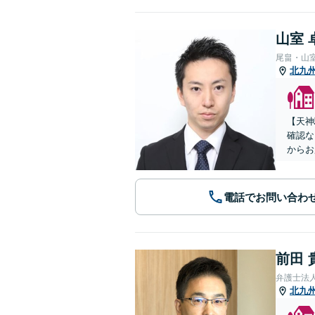
山室 
尾畠・山
北九
【天神
確認な
からお
電話でお問い合わ
前田 
弁護士法
北九