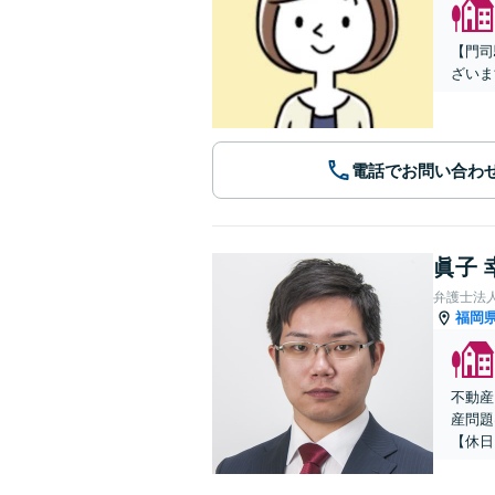
【門司
ざいま
電話でお問い合わ
眞子 
弁護士法
福岡
不動産
産問題
【休日