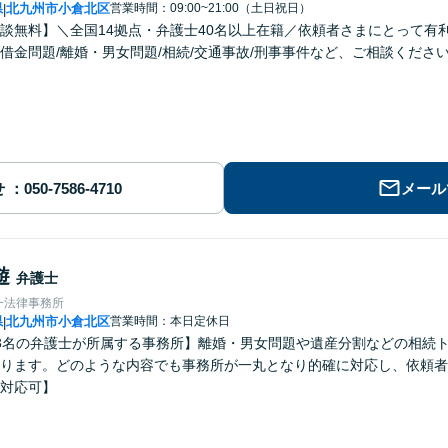
県
北九州市小倉北区
営業時間：09:00~21:00（土日祝日）
|
談無料】＼全国14拠点・弁護士40名以上在籍／依頼者さまにとって有
借金問題/離婚・男女問題/相続/交通事故/刑事事件など、ご相談くださ
せ
メール
遊
弁護士
一法律事務所
県
北九州市小倉北区
営業時間：本日定休日
|
3名の弁護士が所属する事務所】離婚・男女問題や遺産分割などの相続
ります。どのような内容でも事務所が一丸となり的確に対応し、依頼者
対応可】