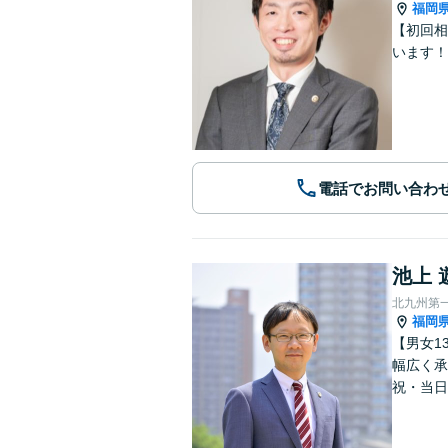
福岡
【初回相
います！
電話でお問い合わ
池上 
北九州第
福岡
【男女1
幅広く承
祝・当日