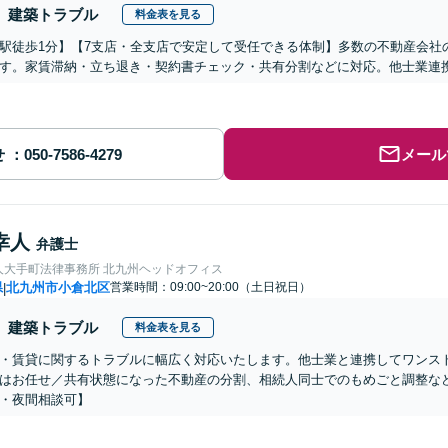
建築トラブル
料金表を見る
駅徒歩1分】【7支店・全支店で安定して受任できる体制】多数の不動産会社
す。家賃滞納・立ち退き・契約書チェック・共有分割などに対応。他士業連
せ
メール
幸人
弁護士
人大手町法律事務所 北九州ヘッドオフィス
県
北九州市小倉北区
営業時間：09:00~20:00（土日祝日）
|
建築トラブル
料金表を見る
・賃貸に関するトラブルに幅広く対応いたします。他士業と連携してワンス
はお任せ／共有状態になった不動産の分割、相続人同士でのもめごと調整な
・夜間相談可】