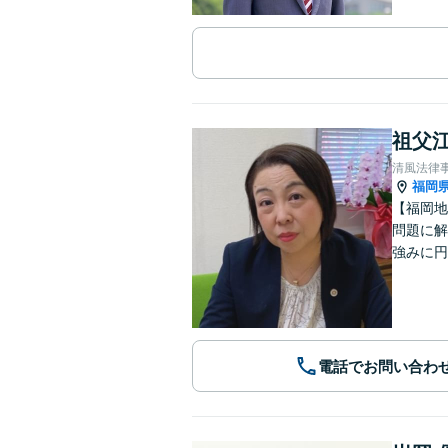
祖父江
清風法律
福岡
【福岡地
問題に解
強みに円
電話でお問い合わ