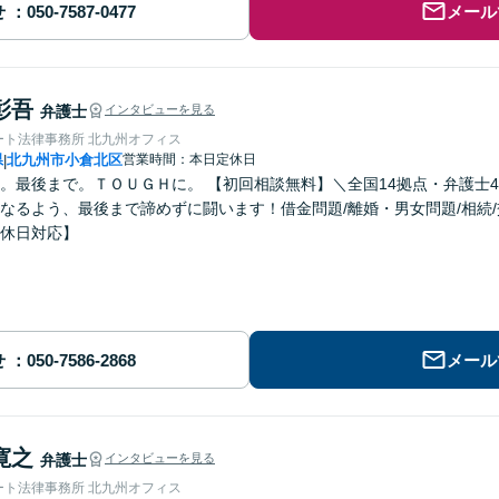
せ
メール
彰吾
弁護士
インタビューを見る
ート法律事務所 北九州オフィス
県
北九州市小倉北区
営業時間：本日定休日
|
。最後まで。ＴＯＵＧＨに。 【初回相談無料】＼全国14拠点・弁護士
なるよう、最後まで諦めずに闘います！借金問題/離婚・男女問題/相続
休日対応】
せ
メール
寛之
弁護士
インタビューを見る
ート法律事務所 北九州オフィス