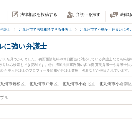
法律相談を投稿する
弁護士を探す
法律Q
弁護士
北九州市で法律相談できる弁護士
北九州市で不動産・住まいに強
ルに強い弁護士
が30名見つかりました。初回面談無料や休日面談に対応している弁護士なども掲載
絞り込み検索もでき便利です。特に清風法律事務所の多加喜 寛明弁護士や弁護士法人
の眞子 幸人弁護士のプロフィール情報や弁護士費用、強みなどが注目されています
『建築トラブルのトラブル解決の実績豊富な近くの弁護士を検索したい』『初回相
相談者さんにおすすめです。
ブル