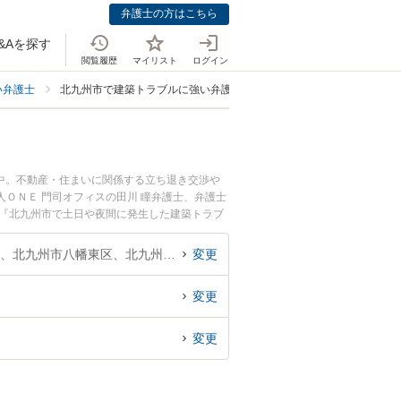
弁護士の方はこちら
&Aを探す
閲覧履歴
マイリスト
ログイン
い弁護士
北九州市で建築トラブルに強い弁護士
中。不動産・住まいに関係する立ち退き交渉や
ＯＮＥ 門司オフィスの田川 瞳弁護士、弁護士
。『北九州市で土日や夜間に発生した建築トラブ
談無料で建築トラブルを法律相談できる北九州市
福岡県、北九州市門司区、北九州市若松区、北九州市戸畑区、北九州市小倉北区、北九州市小倉南区、北九州市八幡東区、北九州市八幡西区
変更
変更
変更