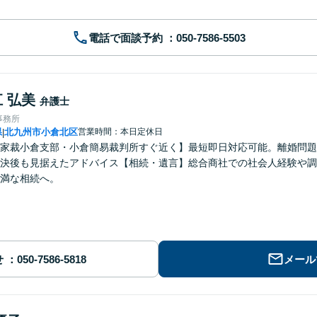
電話で面談予約
 弘美
弁護士
事務所
県
北九州市小倉北区
営業時間：本日定休日
|
家裁小倉支部・小倉簡易裁判所すぐ近く】最短即日対応可能。離婚問題
決後も見据えたアドバイス【相続・遺言】総合商社での社会人経験や調
満な相続へ。
せ
メール