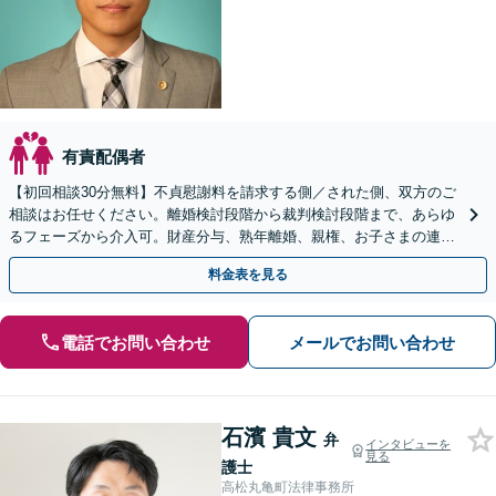
有責配偶者
【初回相談30分無料】不貞慰謝料を請求する側／された側、双方のご
相談はお任せください。離婚検討段階から裁判検討段階まで、あらゆ
るフェーズから介入可。財産分与、熟年離婚、親権、お子さまの連れ
去りなど幅広いご相談に対応【弁護士歴10年以上】
料金表を見る
電話でお問い合わせ
メールでお問い合わせ
石濱 貴文
弁
インタビューを
見る
護士
高松丸亀町法律事務所