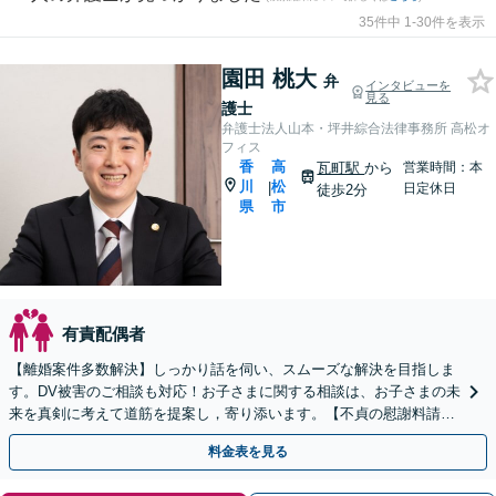
35件中 1-30件を表示
園田 桃大
弁
インタビューを
見る
護士
弁護士法人山本・坪井綜合法律事務所 高松オ
フィス
香
高
瓦町駅
から
営業時間：本
川
松
|
日定休日
徒歩2分
県
市
有責配偶者
【離婚案件多数解決】しっかり話を伺い、スムーズな解決を目指しま
す。DV被害のご相談も対応！お子さまに関する相談は、お子さまの未
来を真剣に考えて道筋を提案し，寄り添います。【不貞の慰謝料請
求】相手の動きを予測しながら最善の解決を模索します。
料金表を見る