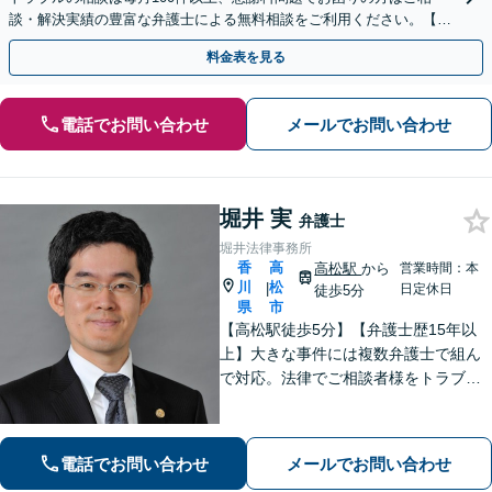
談・解決実績の豊富な弁護士による無料相談をご利用ください。【不
倫相談は初回0円】【全国対応】
料金表を見る
電話でお問い合わせ
メールでお問い合わせ
堀井 実
弁護士
堀井法律事務所
香
高
高松駅
から
営業時間：本
川
松
|
日定休日
徒歩5分
県
市
【高松駅徒歩5分】【弁護士歴15年以
上】大きな事件には複数弁護士で組ん
で対応。法律でご相談者様をトラブル
から守ります。【夜間／休日にも対
応】【駐車場あり】法律の専門家・職
人として、誠心誠意ご対応します。お
電話でお問い合わせ
メールでお問い合わせ
気軽にご連絡ください。