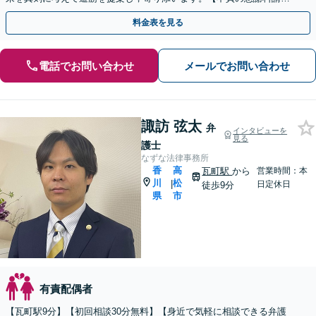
求】相手の動きを予測しながら最善の解決を模索します。
料金表を見る
電話でお問い合わせ
メールでお問い合わせ
諏訪 弦太
弁
インタビューを
見る
護士
なずな法律事務所
香
高
瓦町駅
から
営業時間：本
川
松
|
日定休日
徒歩9分
県
市
有責配偶者
【瓦町駅9分】【初回相談30分無料】【身近で気軽に相談できる弁護