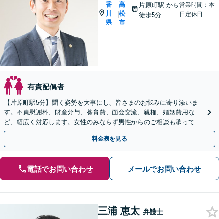
香
高
片原町駅
から
営業時間：本
川
松
|
日定休日
徒歩5分
県
市
有責配偶者
【片原町駅5分】聞く姿勢を大事にし、皆さまのお悩みに寄り添いま
す。不貞慰謝料、財産分与、養育費、面会交流、親権、婚姻費用な
ど、幅広く対応します。女性のみならず男性からのご相談も承ってお
ります【夜間・休日面談可】【完全個室】
料金表を見る
電話でお問い合わせ
メールでお問い合わせ
三浦 恵太
弁護士