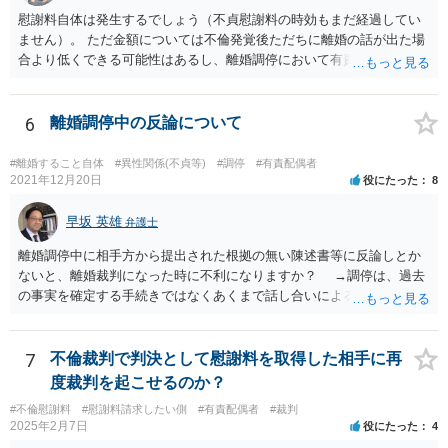
慰謝料自体は発生するでしょう（不貞慰謝料の時効もまだ経過してい
ません）。 ただ金額については不倫発覚後ただちに離婚の話が出た場
合より低くできる可能性はあるし、離婚調停において有責配偶者の主
張がなされて場合に離婚原因は不倫ではなく、夫の育児拒否だという
主張は考えられます。 養育費なども含めて一度弁護士に相談すること
を勧めます。
6
離婚調停中の反論について
#離婚すること自体
#異性関係(不貞等)
#調停
#有責配偶者
2021年12月20日
役にたった
8
早坂 英雄
弁護士
離婚調停中に相手方から提出された根拠の無い陳述書等に反論しとか
ないと、離婚裁判になった時に不利になりますか？ →調停は、過去
の事実を確定する手続きではなくあくまで話し合いによる合意を目指
す手続きですので、反論の陳述書を出すことが必須というわけではあ
りません（口頭での説明でも十分だと思います）。但し、調停委員が
反論の陳述書を提出するように求めているときは別です。 また、反
7
不倫裁判で判決として慰謝料を取得した相手に再
論しないからと言って直ちに離婚訴訟で不利になることはないと思い
度裁判を起こせるのか？
ます（離婚訴訟では反論が必要になってくると思いますが、調停段階
#不倫慰謝料
#慰謝料請求したい側
#有責配偶者
#裁判
からこちらの言い分や手の内を知らせることに余り意味はないように
2025年2月7日
役にたった
4
思います。）。