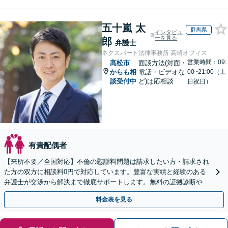
五十嵐 太
群馬県
インタビュ
ーを見る
郎
弁護士
ネクスパート法律事務所 高崎オフィス
営業時間：09:
高松市
面談方法(対面・
からも相
電話・ビデオな
00~21:00（土
談受付中
ど)は応相談
日祝日）
有責配偶者
【来所不要／全国対応】不倫の慰謝料問題は請求したい方・請求され
た方の双方に相談料0円で対応しています。豊富な実績と経験のある
弁護士が交渉から解決まで徹底サポートします。無料の証拠診断や着
手金の返還保証もありますので安心してご相談ください。
料金表を見る