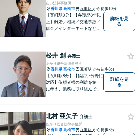
あい法律事務所
香川県
高松市
瓦町駅
から徒歩10分
|
【瓦町駅9分】【弁護歴8年以
詳細を見
上】離婚／相続／交通事故／
る
借金／インターネットなど幅
広い分野に対応可能です！依
頼者様の抱えるお気持ちや状
況をしっかり把握した上で、
松井 創
皆様にとって最善の解決を模
弁護士
索します。まずはお気軽にご
あかり総合法律事務所
相談ください。
香川県
高松市
瓦町駅
から徒歩8分
|
【瓦町駅8分】【幅広い分野に
詳細を見
対応】依頼者様の利益を第一
る
に考え、業務に取り組んでお
ります。秘密厳守、親身な相
談、最適な解決策をご提案い
たします。離婚・借金・刑事
北村 亜矢子
事件・交通事故・不動産問題
弁護士
など幅広く対応。即日対応も
あかり総合法律事務所
可能。まずはお気軽にご相談
香川県
高松市
瓦町駅
から徒歩8分
|