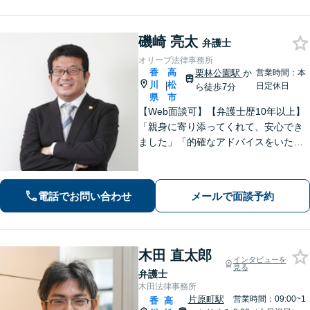
磯崎 亮太
弁護士
オリーブ法律事務所
香
高
栗林公園駅
か
営業時間：本
川
松
|
日定休日
ら徒歩7分
県
市
【Web面談可】【弁護士歴10年以上】
「親身に寄り添ってくれて、安心でき
ました」「的確なアドバイスをいただ
けて、本当に助かりました」など、感
謝の声多数！共にお悩みを分かち合
い、解決の方針を考えてまいります
電話でお問い合わせ
メールで面談予約
【栗林公園駅7分／駐車場あり】
木田 直太郎
インタビューを
見る
弁護士
木田法律事務所
片原町駅
営業時間：09:00~1
香
高