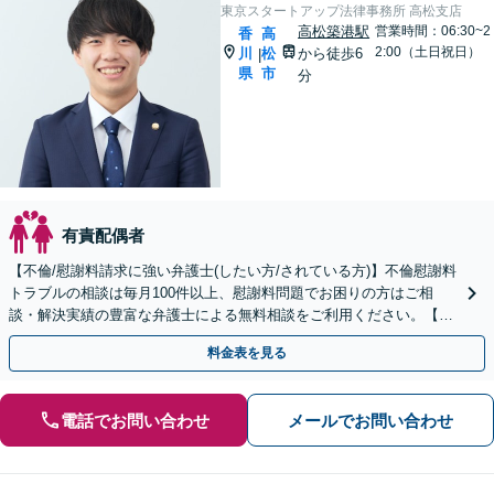
東京スタートアップ法律事務所 高松支店
高松築港駅
営業時間：06:30~2
香
高
2:00（土日祝日）
川
松
から徒歩6
|
県
市
分
有責配偶者
【不倫/慰謝料請求に強い弁護士(したい方/されている方)】不倫慰謝料
トラブルの相談は毎月100件以上、慰謝料問題でお困りの方はご相
談・解決実績の豊富な弁護士による無料相談をご利用ください。【不
倫相談は初回0円】【香川県全域対応】
料金表を見る
電話でお問い合わせ
メールでお問い合わせ