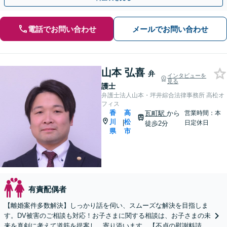
電話でお問い合わせ
メールでお問い合わせ
山本 弘喜
弁
インタビューを
見る
護士
弁護士法人山本・坪井綜合法律事務所 高松オ
フィス
香
高
瓦町駅
から
営業時間：本
川
松
|
日定休日
徒歩2分
県
市
有責配偶者
【離婚案件多数解決】しっかり話を伺い、スムーズな解決を目指しま
す。DV被害のご相談も対応！お子さまに関する相談は、お子さまの未
来を真剣に考えて道筋を提案し，寄り添います。【不貞の慰謝料請