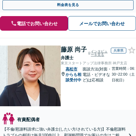
手金の返還保証もありますので安心してご相談ください。
料金表を見る
電話でお問い合わせ
メールでお問い合わせ
藤原 尚子
兵庫県
インタビュ
ーを見る
弁護士
東京スタートアップ法律事務所 神戸支店
営業時間：06:
高松市
面談方法(対面・
からも相
電話・ビデオな
30~22:00（土
談受付中
ど)は応相談
日祝日）
有責配偶者
【不倫/慰謝料請求に強い弁護士(したい方/されている方)】不倫慰謝料
トラブルの相談は毎月100件以上、慰謝料問題でお困りの方はご相