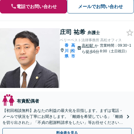
電話でお問い合わせ
メールでお問い合わせ
庄司 祐希
弁護士
ベリーベスト法律事務所 高松オフィス
香
高
高松駅
か
営業時間：09:30~1
川
松
|
8:00（土日祝日）
ら徒歩6分
県
市
有責配偶者
【初回相談無料】あなたの利益の最大化を目指します。まずは電話・
メールで状況を丁寧にお聞きします。「離婚を希望している」「離婚
を切り出された」「不貞の慰謝料請求をしたい」等お任せください。
【リーズナブルな料金設定】
料金表を見る