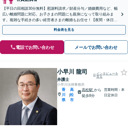
【平日の回相談30分無料】慰謝料請求／財産分与／婚姻費用など、幅
広い離婚問題に対応。お子さまの問題にも親身になって取り組みま
す。複雑な手続きの多い経営者さまの離婚もお任せ！【夜間・休日相
談可】【個室完備】【瓦町駅10分】
料金表を見る
電話でお問い合わせ
メールでお問い合わせ
小早川 龍司
インタビューを
見る
弁護士
小早川法律事務所
香
高
高松駅
から
営業時間：本
川
松
|
日定休日
徒歩8分
県
市