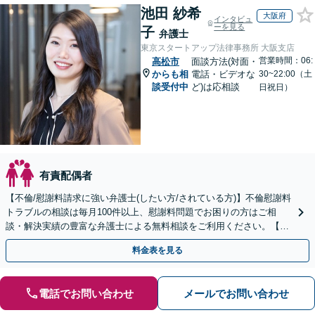
池田 紗希
大阪府
インタビュ
ーを見る
子
弁護士
東京スタートアップ法律事務所 大阪支店
営業時間：06:
高松市
面談方法(対面・
からも相
電話・ビデオな
30~22:00（土
談受付中
ど)は応相談
日祝日）
有責配偶者
【不倫/慰謝料請求に強い弁護士(したい方/されている方)】不倫慰謝料
トラブルの相談は毎月100件以上、慰謝料問題でお困りの方はご相
談・解決実績の豊富な弁護士による無料相談をご利用ください。【不
倫相談は初回0円】【全国対応】
料金表を見る
電話でお問い合わせ
メールでお問い合わせ