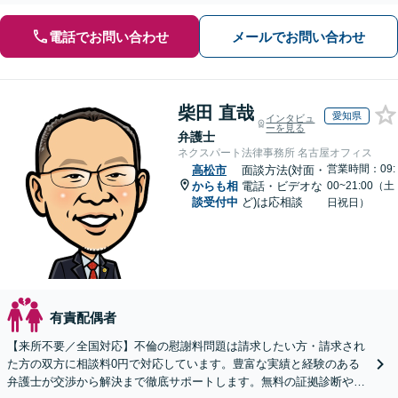
電話でお問い合わせ
メールでお問い合わせ
柴田 直哉
愛知県
インタビュ
ーを見る
弁護士
ネクスパート法律事務所 名古屋オフィス
営業時間：09:
高松市
面談方法(対面・
からも相
電話・ビデオな
00~21:00（土
談受付中
ど)は応相談
日祝日）
有責配偶者
【来所不要／全国対応】不倫の慰謝料問題は請求したい方・請求され
た方の双方に相談料0円で対応しています。豊富な実績と経験のある
弁護士が交渉から解決まで徹底サポートします。無料の証拠診断や着