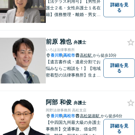
ください。
【法テラス利用可】【男性弁
詳細を見
護士２名・女性弁護士１名在
る
籍】債務整理・離婚・男女問
題・相続・労働問題・企業法
務・犯罪被害者支援に注力。
丁寧な対応とわかりやすい説
前原 雅也
明を心がけています。早期解
弁護士
決のため、まずはお気軽にご
いろは法律事務所
相談ください。
香川県
高松市
高松駅
から徒歩10分
|
【遺言書作成・遺産分割でお
詳細を見
悩みならご相談を！】【地域
る
密着型の法律事務所】生まれ
育った香川県・高松市で、法
律問題にお悩みの方々の心強
い味方として、日々法律業務
阿部 和俊
に取り組んでいます。相談・
弁護士
依頼しやすい環境づくりを徹
岡野法律事務所 高松支店
底しています！【ZOOM面談
香川県
高松市
高松築港駅
から徒歩6分
|
対応可】
【中四国九州最大級の弁護士
詳細を見
事務所】交通事故、借金問
る