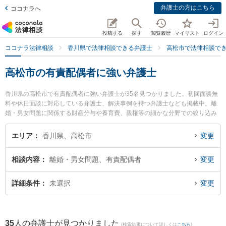
弁護士の方はこちら
ココナラへ
投稿する
探す
閲覧履歴
マイリスト
ログイン
ココナラ法律相談
香川県で法律相談できる弁護士
高松市で法律相談で
高松市の有責配偶者に強い弁護士
香川県の高松市で有責配偶者に強い弁護士が35名見つかりました。初回面談無
料や休日面談に対応している弁護士、解決事例を持つ弁護士なども掲載中。離
婚・男女問題に関係する財産分与や養育費、親権等の細かな分野での絞り込み
検索もでき便利です。特に弁護士法人山本・坪井綜合法律事務所 高松オフィス
の園田 桃大弁護士やベリーベスト法律事務所 高松オフィスの庄司 祐希弁護
エリア
香川県、高松市
変更
士、弁護士法人山本・坪井綜合法律事務所 高松オフィスの山本 弘喜弁護士のプ
ロフィール情報や弁護士費用、強みなどが注目されています。『高松市で土日
相談内容
離婚・男女問題、有責配偶者
変更
や夜間に発生した有責配偶者のトラブルを今すぐに弁護士に相談したい』『有
責配偶者のトラブル解決の実績豊富な近くの弁護士を検索したい』『初回相談
無料で有責配偶者を法律相談できる高松市内の弁護士に相談予約したい』など
詳細条件
未選択
変更
でお困りの相談者さんにおすすめです。
35
人の弁護士が見つかりました
(検索結果について詳しくは
こちら
)