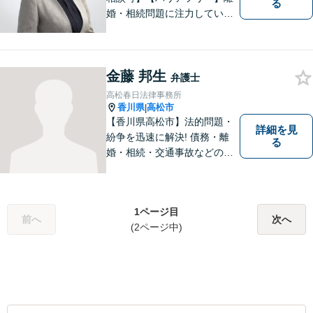
る
婚・相続問題に注力していま
す。女性弁護士をお探しの方
はお問い合わせください。
金藤 邦生
弁護士
高松春日法律事務所
香川県
高松市
|
【香川県高松市】法的問題・
詳細を見
紛争を迅速に解決! 債務・離
る
婚・相続・交通事故などの問
題でお困り方はぜひ一度ご相
談ください。
1ページ目
前へ
次へ
(2ページ中)