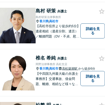
島村 研策
弁護士
島村研策法律事務所
香川県
高松市
|
【高松市役所より徒歩約5分】
詳細を見
遺産相続（遺産分割、遺言）
る
／離婚問題（DV・不貞、慰謝
料、財産分与）／不動産／刑
事弁護など取扱い。満足度の
高いリーガルサービスをご提
供します。
椎名 希純
弁護士
岡野法律事務所 高松支店
香川県
高松市
高松築港駅
から徒歩6分
|
【中四国九州最大級の弁護士
詳細を見
事務所】交通事故、借金問
る
題、離婚、相続など様々な問
題について、「何度でも無
料」の相談を行っています！
まずはお気軽にご相談くださ
い！