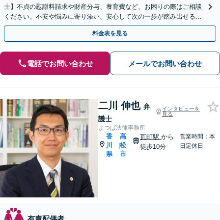
士】不貞の慰謝料請求や財産分与、養育費など、お困りの際はご相談
ください。不安や悩みに寄り添い、安心して次の一歩が踏み出せるよ
うサポートします。【電話相談可】【休日・夜間対応】
料金表を見る
電話でお問い合わせ
メールでお問い合わせ
二川 伸也
弁
インタビューを
見る
護士
よつば法律事務所
香
高
瓦町駅
から
営業時間：本
川
松
|
日定休日
徒歩10分
県
市
有責配偶者