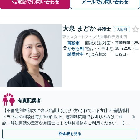
電話でお問い合わせ
メールでお問い合わせ
大泉 まどか
弁護士
大阪府
東京スタートアップ法律事務所 堺支店
営業時間：06:
高松市
面談方法(対面・
からも相
電話・ビデオな
30~22:00（土
談受付中
ど)は応相談
日祝日）
有責配偶者
【不倫/慰謝料請求に強い弁護士(したい方/されている方)】不倫慰謝料
トラブルの相談は毎月100件以上、慰謝料問題でお困りの方はご相
談・解決実績の豊富な弁護士による無料相談をご利用ください。【不
倫相談は初回0円】【全国対応】
料金表を見る