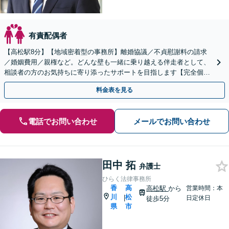
有責配偶者
【高松駅8分】【地域密着型の事務所】離婚協議／不貞慰謝料の請求
／婚姻費用／親権など。どんな壁も一緒に乗り越える伴走者として、
相談者の方のお気持ちに寄り添ったサポートを目指します【完全個室
でのご相談】
料金表を見る
電話でお問い合わせ
メールでお問い合わせ
田中 拓
弁護士
ひらく法律事務所
香
高
高松駅
から
営業時間：本
川
松
|
日定休日
徒歩5分
県
市