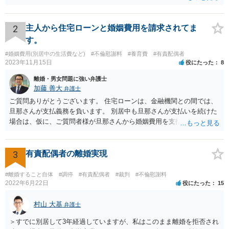
がいいと思います。
2
主人から住宅ローンと婚姻費用を請求されてま
す。
#婚姻費用(別居中の生活費など)
#不倫慰謝料
#養育費
#有責配偶者
2023年11月15日
役にたった
8
離婚・男女問題に強い弁護士
加藤 善大
弁護士
ご質問ありがとうございます。 住宅ローンは、金融機関との間では、
旦那さんが支払義務を負います。 別居中も旦那さんが支払いを続けた
場合は、仮に、ご質問者様が旦那さんから婚姻費用を支払ってもらう
場合の本来の婚姻費用から、 旦那さんが支払っている住宅ローンの一
部の額を引いた額が婚姻費用として支払われることになることが多い
です。 また、離婚をする際の財産分与において考慮されることもあり
3
有責配偶者の離婚実現
ます。 他方、旦那さんが住宅ローンを支払わなくなってしまう場合が
あります。 その場合に、ご質問者様が、その後もご自宅に住み続けた
#離婚すること自体
#調停
#有責配偶者
#裁判
#不倫慰謝料
い場合は、実質的にご質問者様が住宅ローンをお支払になる必要が出
2022年6月22日
役にたった
15
てくる可能性があります。 もし支払わない場合は、抵当権の実行とし
て、強制的にご自宅が売却されてしまう可能性があるからです。 可能
村山 大基
弁護士
であれば、婚姻費用の額、親権を取得するために現時点でしておくべ
＞すでに別居して3年経過していますが、私はこのまま離婚を拒否され
きこと等も含め、お近くの弁護士に直接相談して、アドバイス等を求