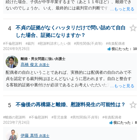
続けた場合、子供が中学卒業するまで（あと１１年ほど）、離婚でき
めることをお勧めします。
ないのでしょうか。 いえ、最終的には裁判官の判断ですが、現時点で
すでに同居期間の３倍以上別居していますし、 中学卒業するまで絶対
に離婚できない、ということもないと思います。 すでに依頼されてい
るということですし、例えば離婚後の養育費額について譲歩するなど
4
不貞の証拠がなくハッタリだけで問い詰めて自白
離婚の条件含めて、考えておられる通り打診してみると良いと思いま
した場合、証拠になりますか？
す。 また、調停で第三者を介して再度協議してみる、ということも考
#不倫慰謝料
#裁判
#慰謝料請求したい側
#異性関係(不貞等)
#有責配偶者
えられます。
2024年9月26日
役にたった
10
離婚・男女問題に強い弁護士
髙橋 俊太
弁護士
配偶者の自白ということであれば、実務的には配偶者の自白のみで不
貞を認定する裁判例はほとんどないように思われます。自白と整合す
る客観的証拠や裏付けが必須であるとお考えいただいた方がよいでし
ょう。
5
不倫後の再構築と離婚、慰謝料発生の可能性は？
#離婚の慰謝料
#不倫慰謝料
#育児放棄
#異性関係(不貞等)
#有責配偶者
2023年7月24日
役にたった
8
伊藤 真悟
弁護士