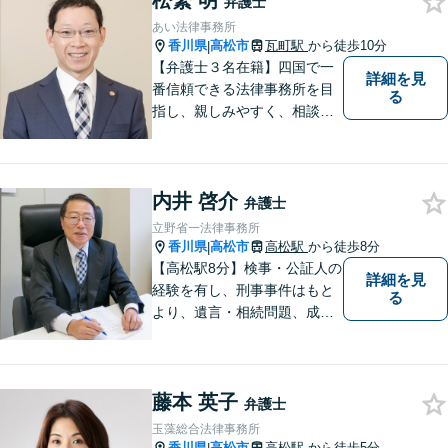
松繁 明
弁護士
あい法律事務所
香川県
高松市
瓦町駅
から徒歩10分
|
【弁護士３名在籍】四国で一
詳細を見
番信頼できる法律事務所を目
る
指し、親しみやすく、相談し
やすい環境を整えておりま
す。お気軽にご相談くださ
い。
内井 啓介
弁護士
立野省一法律事務所
香川県
高松市
高松駅
から徒歩8分
|
【高松駅8分】検事・公証人の
詳細を見
経験を有し、刑事事件はもと
る
より、遺言・相続問題、成年
後見関係・任意後見契約、家
族信託契約、離婚問題などの
家事関係の事件を中心に取り
藤本 英子
扱うほか、一般民事事件も取
弁護士
り扱っております。
玉藻総合法律事務所
香川県
高松市
高松駅
から徒歩5分