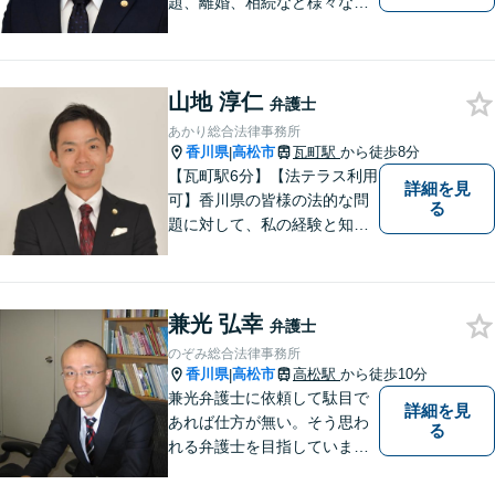
題、離婚、相続など様々な問
題について、「何度でも無
料」の相談を行っています！
まずはお気軽にご相談くださ
山地 淳仁
い！
弁護士
あかり総合法律事務所
香川県
高松市
瓦町駅
から徒歩8分
|
【瓦町駅6分】【法テラス利用
詳細を見
可】香川県の皆様の法的な問
る
題に対して、私の経験と知識
を活かし、最善の解決策をご
提案いたします。どんなお悩
みでもお気軽にご相談くださ
兼光 弘幸
い。少しでもお役に立てるよ
弁護士
う全力でサポートいたしま
のぞみ総合法律事務所
す。
香川県
高松市
高松駅
から徒歩10分
|
兼光弁護士に依頼して駄目で
詳細を見
あれば仕方が無い。そう思わ
る
れる弁護士を目指していま
す。