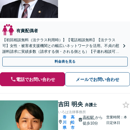
有責配偶者
【初回相談無料（法テラス利用時）】【電話相談無料】【法テラス
可】女性・被害者支援機関との幅広いネットワークを活用。不貞の慰
謝料請求に実績多数（請求する側・される側とも）【子連れ相談可】
【完全個室相談】【高松駅5分】
料金表を見る
電話でお問い合わせ
メールでお問い合わせ
吉田 明央
弁護士
いろは法律事務所
香
高
高松駅
から
営業時間：本
川
松
|
日定休日
徒歩10分
県
市