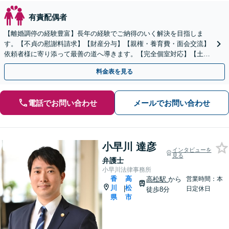
有責配偶者
【離婚調停の経験豊富】長年の経験でご納得のいく解決を目指しま
す。【不貞の慰謝料請求】【財産分与】【親権・養育費・面会交流】
依頼者様に寄り添って最善の道へ導きます。【完全個室対応】【土日
祝・夜間相談可】
料金表を見る
電話でお問い合わせ
メールでお問い合わせ
小早川 達彦
インタビューを
見る
弁護士
小早川法律事務所
香
高
高松駅
から
営業時間：本
川
松
|
日定休日
徒歩8分
県
市