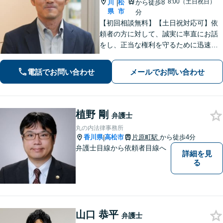
8:00（土日祝日）
川
松
から徒歩8
|
県
市
分
【初回相談無料】【土日祝対応可】依
頼者の方に対して、誠実に率直にお話
をし、正当な権利を守るために迅速に
問題解決に向けて尽力いたします。ベ
テラン弁護士のノウハウと、若手弁護
電話でお問い合わせ
メールでお問い合わせ
士のフットワークで、依頼者の方の多
様なニーズに応えます。
植野 剛
弁護士
丸の内法律事務所
香川県
高松市
片原町駅
から徒歩4分
|
弁護士目線から依頼者目線へ
詳細を見
る
山口 恭平
弁護士