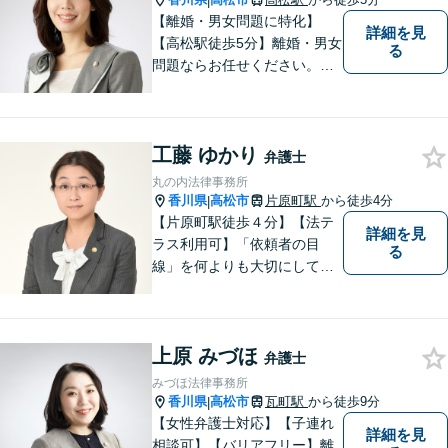
|
【離婚・男女問題に特化】
詳細を見
【高松駅徒歩5分】離婚・男女
る
問題ならお任せください。相
談解決実績1200件超。 ご依頼
者様が自分らしい人生を生き
るための新たな一歩を踏み出
工藤 ゆかり
せるよう、全力でサポートさ
弁護士
せていただきます。 どうぞお
丸の内法律事務所
気軽にご相談ください。
香川県
高松市
片原町駅
から徒歩4分
|
【片原町駅徒歩４分】【法テ
詳細を見
ラス利用可】「依頼者の目
る
線」を何よりも大切にしてい
きたいと考えています。依頼
者の目線に立って、依頼者に
寄り添い、依頼者に納得して
上原 みづほ
頂ける事件解決を目指して参
弁護士
ります。【当日／夜間／休日
みづほ法律事務所
対応可】お気軽にご相談くだ
香川県
高松市
瓦町駅
から徒歩9分
|
さい。
【女性弁護士対応】【子連れ
詳細を見
相談可】【バリアフリー】離