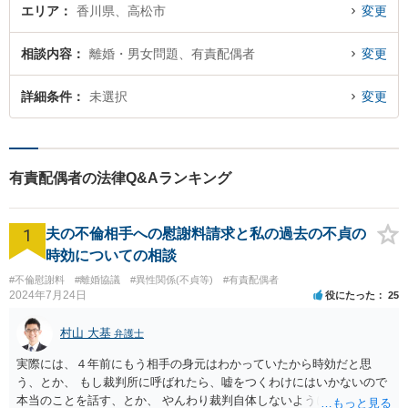
エリア
香川県、高松市
変更
相談内容
離婚・男女問題、有責配偶者
変更
詳細条件
未選択
変更
有責配偶者の法律Q&Aランキング
1
夫の不倫相手への慰謝料請求と私の過去の不貞の
時効についての相談
#不倫慰謝料
#離婚協議
#異性関係(不貞等)
#有責配偶者
2024年7月24日
役にたった
25
村山 大基
弁護士
実際には、４年前にもう相手の身元はわかっていたから時効だと思
う、とか、 もし裁判所に呼ばれたら、嘘をつくわけにはいかないので
本当のことを話す、とか、 やんわり裁判自体しないように説得するの