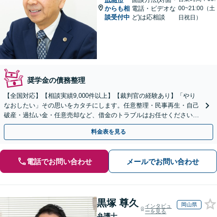
からも相
電話・ビデオな
00~21:00（土
談受付中
ど)は応相談
日祝日）
奨学金の債務整理
【全国対応】【相談実績9,000件以上】【裁判官の経験あり】「やり
なおしたい」その思いをカタチにします。任意整理・民事再生・自己
破産・過払い金・任意売却など、借金のトラブルはお任せください。
【初回相談無料】【全国対応可能】
料金表を見る
電話でお問い合わせ
メールでお問い合わせ
黒塚 尊久
岡山県
インタビュ
ーを見る
弁護士