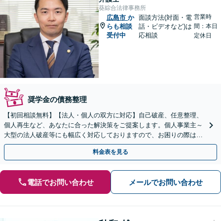
葵綜合法律事務所
営業時
広島市
か
面談方法(対面・電
らも相談
話・ビデオなど)は
間：本日
受付中
応相談
定休日
奨学金の債務整理
【初回相談無料】【法人・個人の双方に対応】自己破産、任意整理、
個人再生など、あなたに合った解決策をご提案します。個人事業主～
大型の法人破産等にも幅広く対応しておりますので、お困りの際はご
相談ください。新たなスタートを丁寧に支援いたします。
料金表を見る
電話でお問い合わせ
メールでお問い合わせ