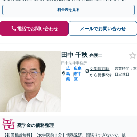
ストな解決策を提案いたします。
料金表を見る
電話でお問い合わせ
メールでお問い合わせ
田中 千秋
弁護士
田中法律事務所
広
広島
女学院前駅
営業時間：本
島
市中
|
日定休日
から徒歩3分
県
区
奨学金の債務整理
【初回相談無料】【女学院前３分】債務返済、頑張りすぎないで。破