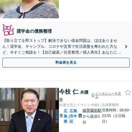
奨学金の債務整理
【取り立てを即ストップ】解決できない借金問題は、ほぼありませ
ん！奨学金、ギャンブル、コロナや災害で生活基盤を奪われた方な
ど、今すぐご相談を！【自己破産／任意整理／個人再生】あなたにあ
った債務整理をご提案。無料の初回面談でご説明できます。
料金表を見る
今枝 仁
弁護
インタビューを見
る
士
弁護士法人イマジン今枝仁法律事務所
縮景園前駅
営業時間：08:00~
広
広島
23:55（土日祝
島
市中
から徒歩1
|
県
区
日）
分