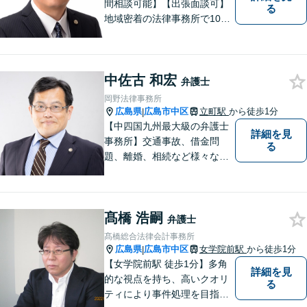
間相談可能】【出張面談可】
る
地域密着の法律事務所で10年
以上の解決実績！依頼者様に
寄り添い、問題解決を行いま
す。夜間・休日の対応、出張
中佐古 和宏
面談も承っています！【借金
弁護士
問題相談無料】
岡野法律事務所
広島県
広島市中区
立町駅
から徒歩1分
|
【中四国九州最大級の弁護士
詳細を見
事務所】交通事故、借金問
る
題、離婚、相続など様々な問
題について、「何度でも無
料」の相談を行っています！
まずはお気軽にご相談くださ
髙橋 浩嗣
い！
弁護士
髙橋総合法律会計事務所
広島県
広島市中区
女学院前駅
から徒歩1分
|
【女学院前駅 徒歩1分】多角
詳細を見
的な視点を持ち、高いクオリ
る
ティにより事件処理を目指し