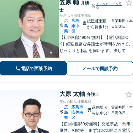
笠原 輔
弁護
インタビューを見
る
士
かさはら法律事務所
広
広島
紙屋町東駅
営業時間：本
島
市中
|
日定休日
から徒歩1分
県
区
【初回相談“90分”無料】【電話相談O
K】経験豊富な弁護士が時間をかけて、
じっくりとお話を伺います。決して怒
ることなく、「辛い・悲しい・悔し
い」お気持ちに寄り添います。皆さま
電話で面談予約
メールで面談予約
の未来を明るくするために、誠心誠意
対応します【紙屋町東駅1分】
大原 太軸
弁護士
安佐合同法律事務所
広
広島市
緑井駅
か
営業時間：本
島
安佐南
|
日定休日
ら徒歩5分
県
区
【初回相談30分無料】交通事故、刑事
事件、相続等、まずはお気軽にお電話