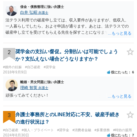
借金・債務整理に強い弁護士
白井 弘昭
弁護士
法テラス利用での破産申し立ては、収入要件がありますが、低収入、
一人暮らしでしたら、およそ申請が通ります。あとは、法テラスでの
破産申し立てを受けてもらえる先生を探すことになります。 また、法
テラスでは、申立て費用だけでなく、２０万円までは管財費用も立て
替えてくれます。申立資料がそろっていれば、速やかに申立てが可能
だと思いますので、収入要件を検討の上、法テラスで破産申し立て可
2
奨学金の支払い督促。分割払いは可能でしょう
能な弁護士を探してみてください。
か？支払えない場合どうなりますか？
#婚外の妊娠
#自己破産
#奨学金
2018年9月9日
役にたった
6
離婚・男女問題に強い弁護士
理崎 智英
弁護士
頑張ってみてください！
3
弁護士事務所とのLINE対応に不安、破産手続き
の進行状況は？
#自己破産
#個人・プライベート
#奨学金
#消費者金融
#多重債務
#時効の援用
2024年8月30日
役にたった
7