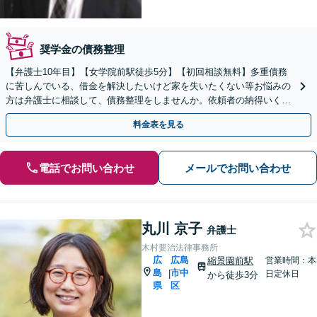
奨学金の債務整理
【弁護士10年目】【女学院前駅徒歩5分】【初回相談無料】多重債務
に苦しんでいる、借金を解決したいけど家を失いたくない等お悩みの
方は弁護士に相談して、債務整理をしませんか。依頼者の納得いく解
決をします【夜間土日祝対応可能】【Zoom面談可能】
料金表を見る
電話でお問い合わせ
メールでお問い合わせ
丸川 京子
弁護士
木村要治法律事務所
広
広島
縮景園前駅
営業時間：本
島
市中
|
日定休日
から徒歩3分
県
区