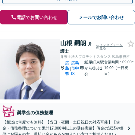
電話でお問い合わせ
メールでお問い合わせ
山根 嗣朗
弁
インタビューを
見る
護士
弁護士法人プロテクトスタンス 広島事務所
紙屋町東駅
営業時間：09:00~
広
広島
19:00（土日祝
島
市中
から徒歩1
|
県
区
日）
分
奨学金の債務整理
【相談は何度でも無料】【当日・夜間・土日祝日の対応可能】【借
金・債務整理について累計17,000件以上の受任実績】借金の返済や督
促にお悩みの方、過払い金があるか知りたい方はご相談ください。ベ