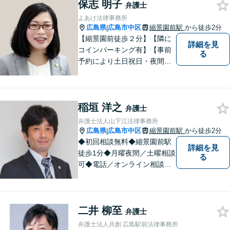
保志 明子
い！
弁護士
よあけ法律事務所
広島県
広島市中区
縮景園前駅
から徒歩2分
|
【縮景園前徒歩２分】【隣に
詳細を見
コインパーキング有】【事前
る
予約により土日祝日・夜間の
相談可】明日のステージに進
むお手伝いをします。債務整
理・破産、労働問題、企業法
稲垣 洋之
務、交通事故、相続・遺言・
弁護士
後見、離婚問題、刑事事件な
弁護士法人山下江法律事務所
ど。
広島県
広島市中区
縮景園前駅
から徒歩2分
|
◆初回相談無料◆縮景園前駅
詳細を見
徒歩1分◆月曜夜間／土曜相談
る
可◆電話／オンライン相談可
◆相談実績36,000件以上（事
務所総数）◆交通事故、離
婚・不貞慰謝料請求、相続・
二井 柳至
遺言など民事・家事事件全般
弁護士
など
弁護士法人共創 広島駅前法律事務所