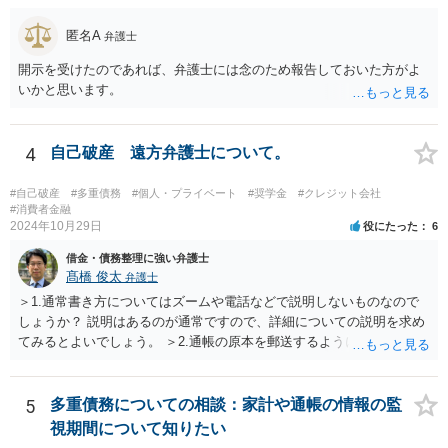
匿名A
弁護士
開示を受けたのであれば、弁護士には念のため報告しておいた方がよ
いかと思います。
4
自己破産 遠方弁護士について。
#自己破産
#多重債務
#個人・プライベート
#奨学金
#クレジット会社
#消費者金融
2024年10月29日
役にたった
6
借金・債務整理に強い弁護士
髙橋 俊太
弁護士
＞1.通常書き方についてはズームや電話などで説明しないものなので
しょうか？ 説明はあるのが通常ですので、詳細についての説明を求め
てみるとよいでしょう。 ＞2.通帳の原本を郵送するように言われてい
ます。 申立てに必要な期間がいつからいつまでかを尋ね、（貴方のほ
うで手間はかかりますが）その部分のPDFあるいはコピーを提出すれ
ばよいでしょう。 ＞3.土地あり。親父名義のまま。遺産分割未完了 と
5
多重債務についての相談：家計や通帳の情報の監
りあえずは、法務局で全部事項証明書を取得して、PDFあるいはコピ
視期間について知りたい
ーを提出すればよいでしょう。