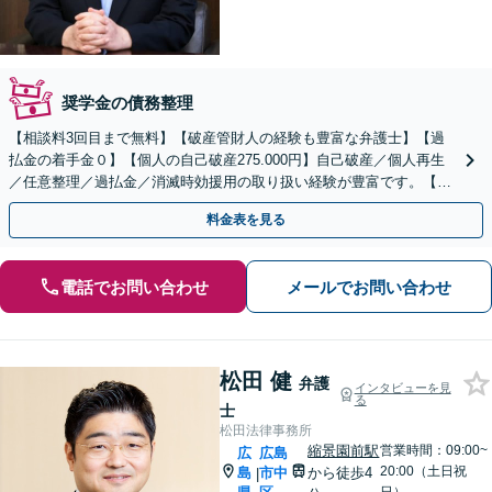
奨学金の債務整理
【相談料3回目まで無料】【破産管財人の経験も豊富な弁護士】【過
払金の着手金０】【個人の自己破産275.000円】自己破産／個人再生
／任意整理／過払金／消滅時効援用の取り扱い経験が豊富です。【弁
護士歴20年以上】
料金表を見る
電話でお問い合わせ
メールでお問い合わせ
松田 健
弁護
インタビューを見
る
士
松田法律事務所
縮景園前駅
営業時間：09:00~
広
広島
20:00（土日祝
島
市中
から徒歩4
|