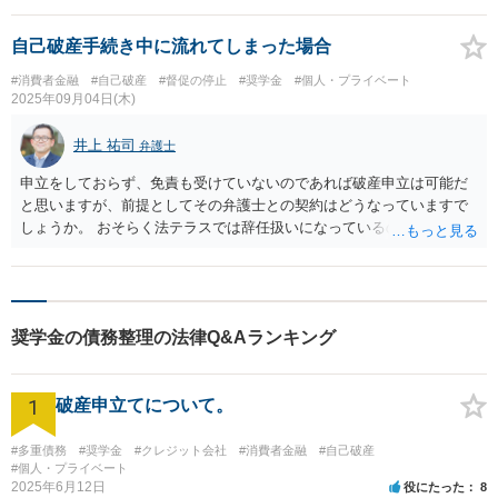
自己破産手続き中に流れてしまった場合
#消費者金融
#自己破産
#督促の停止
#奨学金
#個人・プライベート
2025年09月04日(木)
井上 祐司
弁護士
申立をしておらず、免責も受けていないのであれば破産申立は可能だ
と思いますが、前提としてその弁護士との契約はどうなっていますで
しょうか。 おそらく法テラスでは辞任扱いになっているのではないか
と推察しますが。 その弁護士との間の契約関係が終了していることを
確認したうえで、新しい弁護士に相談をしてください。
奨学金の債務整理の法律Q&Aランキング
1
破産申立てについて。
#多重債務
#奨学金
#クレジット会社
#消費者金融
#自己破産
#個人・プライベート
2025年6月12日
役にたった
8