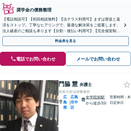
奨学金の債務整理
【電話相談可】【初回相談無料】【法テラス利用可】まずは督促と返
済をストップ。丁寧なヒアリングで、最適な解決策をご提案します。
法人破産のご相談も承ります【分割・後払い利用可】【完全個室制】
【女学院前駅5分】
料金表を見る
電話でお問い合わせ
メールでお問い合わせ
門脇 慧
弁護士
長尾今井法律事務所
広
広島
女学院前駅
営業時間：本
島
市中
|
日定休日
から徒歩3分
県
区