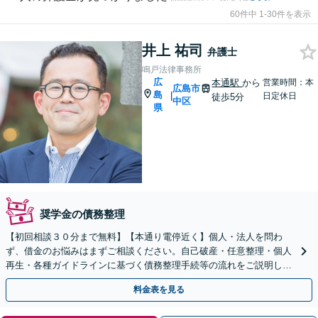
60件中 1-30件を表示
井上 祐司
弁護士
鳴戸法律事務所
広
本通駅
から
営業時間：本
広島市
島
|
日定休日
徒歩5分
中区
県
奨学金の債務整理
【初回相談３０分まで無料】【本通り電停近く】個人・法人を問わ
ず、借金のお悩みはまずご相談ください。自己破産・任意整理・個人
再生・各種ガイドラインに基づく債務整理手続等の流れをご説明し、
より良い解決を目指します。
料金表を見る