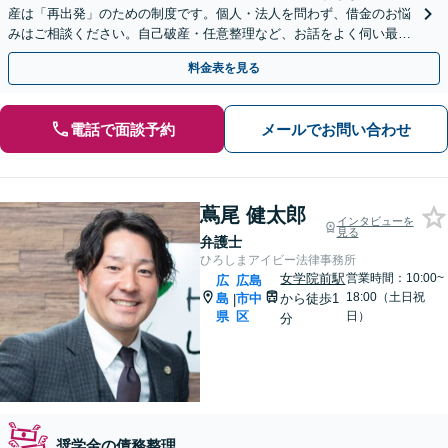
産は「再出発」のための制度です。個人・法人を問わず、借金のお悩
みはご相談ください。自己破産・任意整理など、お話をよく伺い最良
の解決を目指します。（合同庁舎内郵便局近く）
料金表を見る
電話で面談予約
メールでお問い合わせ
蔦尾 健太郎
インタビューを
見る
弁護士
ひろしまアイビー法律事務所
女学院前駅
営業時間：10:00~
広
広島
18:00（土日祝
島
市中
から徒歩1
|
県
区
日）
分
奨学金の債務整理