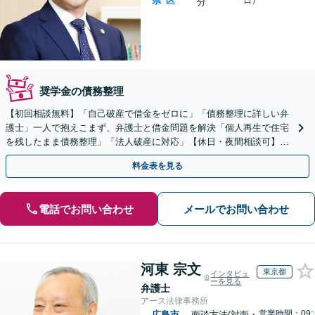
県
区
日）
分
奨学金の債務整理
【初回相談無料】「自己破産で借金をゼロに」「債務整理に詳しい弁
護士」一人で抱えこまず、弁護士と借金問題を解決「個人再生で住宅
を残したまま債務整理」「法人破産に対応」【休日・夜間相談可】
【縮景園前駅４分】
料金表を見る
電話でお問い合わせ
メールでお問い合わせ
河東 宗文
東京都
インタビュ
ーを見る
弁護士
アース法律事務所
営業時間：09:
広島市
面談方法(対面・