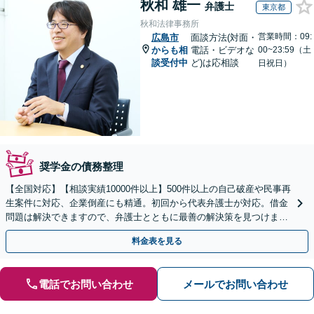
秋和 雄一
弁護士
東京都
秋和法律事務所
営業時間：09:
広島市
面談方法(対面・
からも相
電話・ビデオな
00~23:59（土
談受付中
ど)は応相談
日祝日）
奨学金の債務整理
【全国対応】【相談実績10000件以上】500件以上の自己破産や民事再
生案件に対応、企業倒産にも精通。初回から代表弁護士が対応。借金
問題は解決できますので、弁護士とともに最善の解決策を見つけまし
ょう【初回相談無料】【法テラス利用可】
料金表を見る
電話でお問い合わせ
メールでお問い合わせ