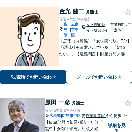
金光 健二
弁護士
長尾今井法律事務所
広
広島
女学院前駅
営業時間：本
島
市中
|
日定休日
から徒歩3分
県
区
【広電（白島線）「女学院前駅」5分】
「慰謝料を請求されている」「離婚し
たい」。【離婚問題】財産分与／養育
費／婚姻費用／不貞慰謝料など。遺産
分割協議、遺言書作成、遺留分侵害額
請求など【相続・遺言】料金は明確に
電話でお問い合わせ
メールでお問い合わせ
細かく設定【初回相談無料】
原田 一彦
弁護士
もみじ総合法律事務所
広島県
広島市中区
縮景園前駅
から徒歩2分
|
【借金分野は初回相談３０分
詳細を見
無料】多数実績有。社会人経
る