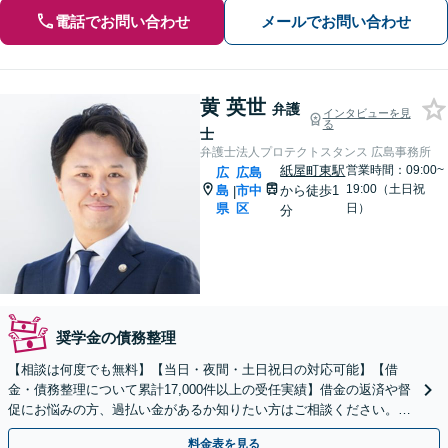
電話でお問い合わせ
メールでお問い合わせ
黄 英世
弁護
インタビューを見
る
士
弁護士法人プロテクトスタンス 広島事務所
紙屋町東駅
営業時間：09:00~
広
広島
19:00（土日祝
島
市中
から徒歩1
|
県
区
日）
分
奨学金の債務整理
【相談は何度でも無料】【当日・夜間・土日祝日の対応可能】【借
金・債務整理について累計17,000件以上の受任実績】借金の返済や督
促にお悩みの方、過払い金があるか知りたい方はご相談ください。ベ
ストな解決策を提案いたします。
料金表を見る