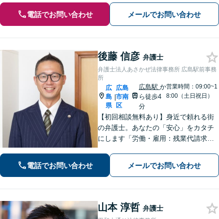
電話でお問い合わせ
メールでお問い合わせ
後藤 信彦
弁護士
弁護士法人あさかぜ法律事務所 広島駅前事務
所
広島駅
か
営業時間：09:00~1
広
広島
8:00（土日祝日）
島
市南
ら徒歩4
|
県
区
分
【初回相談無料あり】身近で頼れる街
の弁護士。あなたの「安心」をカタチ
にします「労働・雇用：残業代請求、
不当解雇、労災など、労働者側の対応
実績が豊富」「不動産：不動産を相続
電話でお問い合わせ
メールでお問い合わせ
すべきか、放棄すべきか冷静に判断で
きるようサポートいたします」【広島
駅４分】
山本 淳哲
弁護士