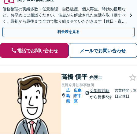
債務整理の実績多数！任意整理、自己破産、個人再生、時効の援用な
ど、お早めにご相談ください。借金から解放された生活を取り戻すべ
く、最初から最後まで全力で取り組ませていただきます【休日・夜間
対応】【女学院前駅1分】【弁護士歴15年以上】
料金表を見る
電話でお問い合わせ
メールでお問い合わせ
高橋 慎平
弁護士
長尾今井法律事務所
広
広島
女学院前駅
営業時間：本
島
市中
|
日定休日
から徒歩3分
県
区