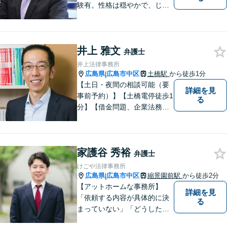
験有。性格は穏やかで、じっ
くりとお話を聞くこと、寄り
添うことを大事にしていま
す。
井上 雅文
弁護士
井上法律事務所
広島県
広島市中区
土橋駅
から徒歩1分
|
【土日・夜間の相談可能（要
詳細を見
事前予約）】【土橋電停徒歩1
る
分】【借金問題、企業法務、
交通事故に注力】借金問題
（債務整理）、小規模事業者
の方の法律問題、交通事故案
家護谷 秀裕
件を多く取り扱っておりま
弁護士
す。お気軽に問い合わせくだ
けごや法律事務所
さい。
広島県
広島市中区
縮景園前駅
から徒歩2分
|
【アットホームな事務所】
詳細を見
「依頼する内容が具体的に決
る
まっていない」「どうしたら
いいか分からない」という方