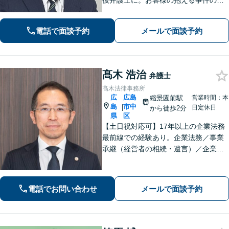
後弁護士に。お客様の抱える事件の本
質を短時間で理解し、私から話を引き
出すのが得意です。逆に私からは、法
電話で面談予約
メールで面談予約
律用語を多用しない分かり易い説明を
心がけています。女学院前電停から徒
歩１分。
髙木 浩治
弁護士
髙木法律事務所
広
広島
縮景園前駅
営業時間：本
島
市中
|
日定休日
から徒歩2分
県
区
【土日祝対応可】17年以上の企業法務
最前線での経験あり。企業法務／事業
承継（経営者の相続・遺言）／企業の
労務問題や債権回収など、企業・経営
者さまのお悩みはご相談ください。経
験を活かした的確な対応で、企業の発
電話でお問い合わせ
メールで面談予約
展と経営をサポート。顧問契約もお任
せください