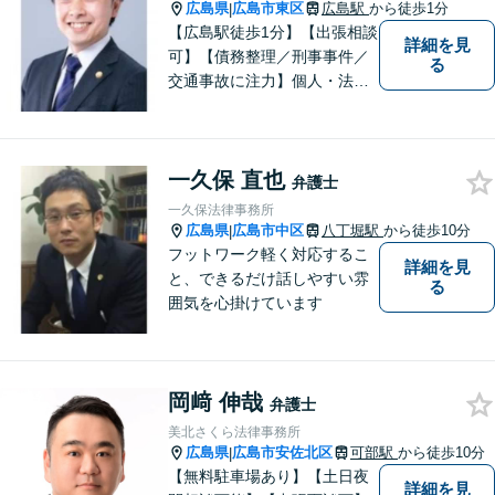
広島県
広島市東区
広島駅
から徒歩1分
|
【広島駅徒歩1分】【出張相談
詳細を見
可】【債務整理／刑事事件／
る
交通事故に注力】個人・法人
どちらも可◎依頼者がアクセ
スしやすい環境づくりに尽力
しています。すべての依頼者
一久保 直也
の「平和」が実現できるよ
弁護士
う、依頼者一人ひとりに寄り
一久保法律事務所
添い、解決へ導きます。
広島県
広島市中区
八丁堀駅
から徒歩10分
|
フットワーク軽く対応するこ
詳細を見
と、できるだけ話しやすい雰
る
囲気を心掛けています
岡﨑 伸哉
弁護士
美北さくら法律事務所
広島県
広島市安佐北区
可部駅
から徒歩10分
|
【無料駐車場あり】【土日夜
詳細を見