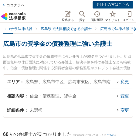
弁護士の方はこちら
ココナラへ
投稿する
探す
閲覧履歴
マイリスト
ログイン
ココナラ法律相談
広島県で法律相談できる弁護士
広島市で法律相談で
広島市の奨学金の債務整理に強い弁護士
広島県の広島市で奨学金の債務整理に強い弁護士が60名見つかりました。初回
面談無料や休日面談に対応している弁護士、解決事例を持つ弁護士なども掲載
中。借金・債務整理に関係する消費者金融の債務整理やクレジット会社の債務
整理、リボ払いの債務整理等の細かな分野での絞り込み検索もでき便利です。
特に鳴戸法律事務所の井上 祐司弁護士や弁護士法人プロテクトスタンス 広島事
エリア
広島県、広島市中区、広島市東区、広島市南区、広島市西区、広島市安佐南区、広島市安佐北区、広島市安芸区、広島市佐伯区
変更
務所の黄 英世弁護士、弁護士法人プロテクトスタンス 広島事務所の山根 嗣朗
弁護士のプロフィール情報や弁護士費用、強みなどが注目されています。『広
相談内容
借金・債務整理、奨学金
変更
島市で土日や夜間に発生した奨学金の債務整理のトラブルを今すぐに弁護士に
相談したい』『奨学金の債務整理のトラブル解決の実績豊富な近くの弁護士を
検索したい』『初回相談無料で奨学金の債務整理を法律相談できる広島市内の
詳細条件
未選択
変更
弁護士に相談予約したい』などでお困りの相談者さんにおすすめです。
60
人の弁護士が見つかりました
(検索結果について詳しくは
こちら
)