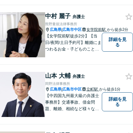
もまずはご相談ください。主
に離婚、交通事故、刑事事
中村 麗子
件、借金問題、消費者被害を
弁護士
取り扱っております。
熊野量規法律事務所
広島県
広島市中区
女学院前駅
から徒歩2分
|
【女学院前駅徒歩2分】【当
詳細を見
日/夜間/土日予約可】離婚にま
る
つわるお金・子どものこと、
不倫の慰謝料、相続や信託・
成年後見、個人/法人の借金か
らの再生や破産案件ならお任
山本 大輔
せください。丁寧にお話を伺
弁護士
い、お一人おひとりに合った
岡野法律事務所
解決方法を提案します。
広島県
広島市中区
立町駅
から徒歩1分
|
【中四国九州最大級の弁護士
詳細を見
事務所】交通事故、借金問
る
題、離婚、相続など様々な問
題について、「何度でも無
料」の相談を行っています！
まずはお気軽にご相談くださ