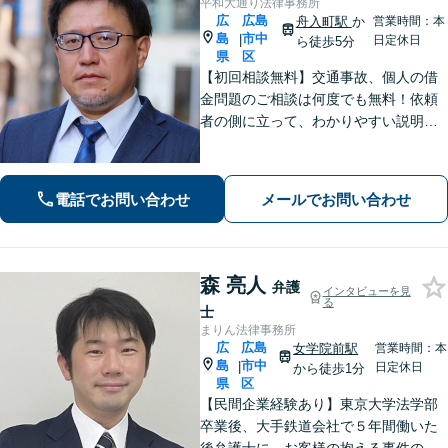
平和大通り法律事務所
広
広島
舟入町駅
か
営業時間：本
島
市中
|
日定休日
ら徒歩5分
県
区
【初回相談無料】交通事故、個人の借
金問題のご相談は何度でも無料！依頼
者の側に立って、わかりやすい説明を
心がけます。一番頼れる弁護士を目指
します【元エンジニアの弁護士】お気
軽にご相談ください【WEB面談可】
電話でお問い合わせ
メールでお問い合わせ
【広島電鉄舟入町駅・土橋駅徒歩5分】
森 亮人
弁護
インタビューを見
る
士
まりん法律事務所
広
広島
女学院前駅
営業時間：本
島
市中
|
日定休日
から徒歩1分
県
区
【民間企業経験あり】東京大学法学部
卒業後、大手鉄道会社で５年間働いた