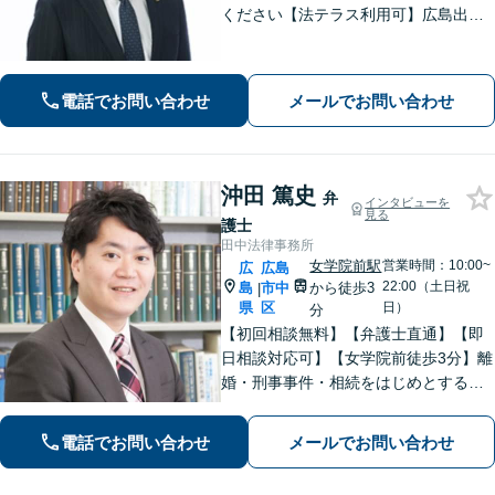
ください【法テラス利用可】広島出
身、安佐北区、安佐南区の弁護士とし
て法律のお悩みを親身にサポート。相
談者さまのお悩みを丁寧にヒアリング
電話でお問い合わせ
メールでお問い合わせ
し、徹底的に問題解決へあたります！
沖田 篤史
弁
インタビューを
見る
護士
田中法律事務所
女学院前駅
営業時間：10:00~
広
広島
22:00（土日祝
島
市中
から徒歩3
|
県
区
日）
分
【初回相談無料】【弁護士直通】【即
日相談対応可】【女学院前徒歩3分】離
婚・刑事事件・相続をはじめとする身
近な問題について、法律面にとどまら
ない真の問題解決を目指して誠実かつ
電話でお問い合わせ
メールでお問い合わせ
迅速な対応を致します。是非、お気軽
にご相談ください。