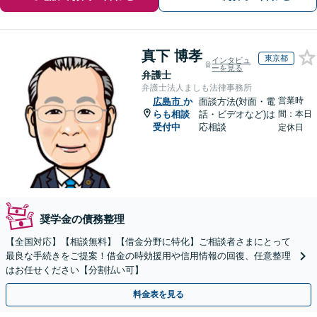
真下 博孝
東京都
インタビュ
ーを見る
弁護士
弁護士法人ましも法律事務所
営業時
広島市
か
面談方法(対面・電
らも相談
話・ビデオなど)は
間：本日
受付中
応相談
定休日
奨学金の債務整理
【全国対応】【相談無料】【借金分野に特化】ご相談者さまにとって
最良な手続きをご提案！借金の時効援用や信用情報の回復、任意整理
はお任せください【分割払い可】
料金表を見る