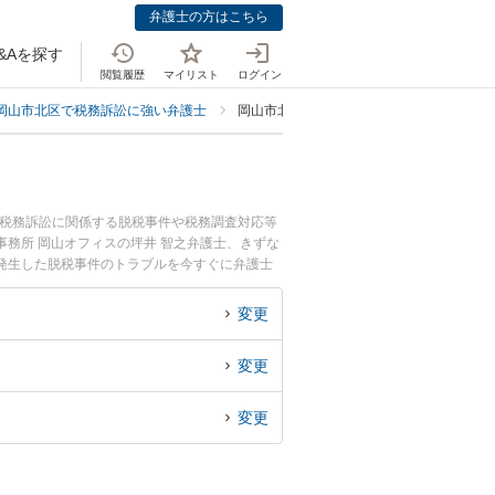
弁護士の方はこちら
&Aを探す
閲覧履歴
マイリスト
ログイン
岡山市北区で税務訴訟に強い弁護士
岡山市北区で脱税事件に強い弁護士
。税務訴訟に関係する脱税事件や税務調査対応等
務所 岡山オフィスの坪井 智之弁護士、きずな
発生した脱税事件のトラブルを今すぐに弁護士
岡山市北区内の弁護士に相談予約したい』などで
変更
変更
変更