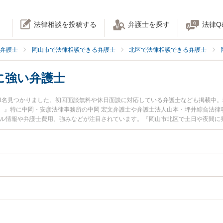
法律相談を投稿する
弁護士を探す
法律Q
弁護士
岡山市で法律相談できる弁護士
北区で法律相談できる弁護士
に強い弁護士
8名見つかりました。初回面談無料や休日面談に対応している弁護士なども掲載中
。』特に中岡・安彦法律事務所の中岡 宏文弁護士や弁護士法人山本・坪井綜合法律事
ール情報や弁護士費用、強みなどが注目されています。『岡山市北区で土日や夜間に
績豊富な近くの弁護士を検索したい』『初回相談無料で脱税事件を法律相談できる