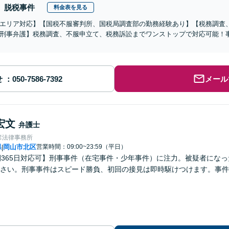
脱税事件
料金表を見る
エリア対応】【国税不服審判所、国税局調査部の勤務経験あり】【税務調査
刑事弁護】税務調査、不服申立て、税務訴訟までワンストップで対応可能！
せ
メール
宏文
弁護士
彦法律事務所
県
岡山市北区
営業時間：09:00~23:59（平日）
|
間365日対応可】刑事事件（在宅事件・少年事件）に注力。被疑者にな
さい。刑事事件はスピード勝負、初回の接見は即時駆けつけます。事件