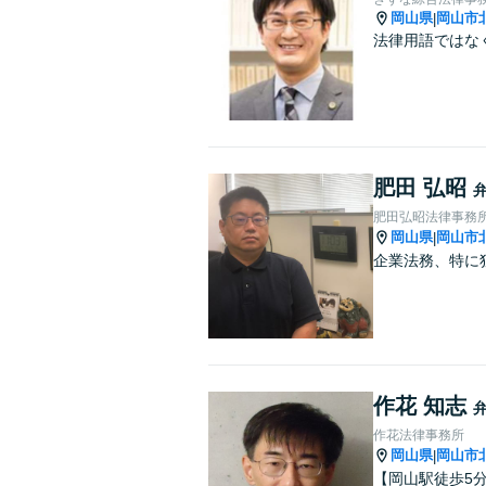
岡山県
岡山市
|
法律用語ではな
肥田 弘昭
肥田弘昭法律事務
岡山県
岡山市
|
企業法務、特に
作花 知志
作花法律事務所
岡山県
岡山市
|
【岡山駅徒歩5