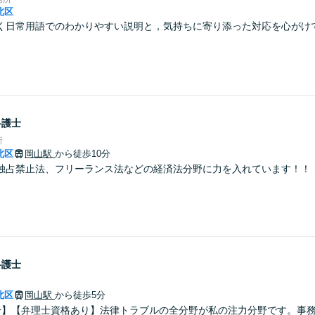
北区
く日常用語でのわかりやすい説明と，気持ちに寄り添った対応を心がけ
弁護士
所
北区
岡山駅
から徒歩10分
独占禁止法、フリーランス法などの経済法分野に力を入れています！！
弁護士
北区
岡山駅
から徒歩5分
分】【弁理士資格あり】法律トラブルの全分野が私の注力分野です。事