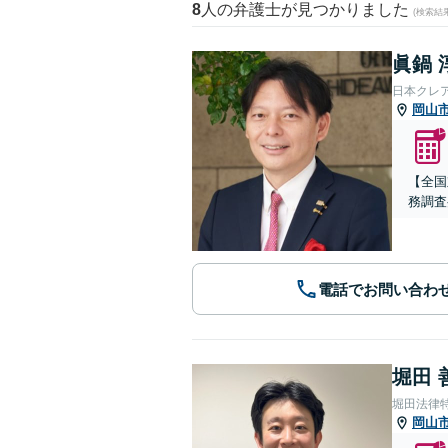
8
人の弁護士が見つかりました
(検索結
眞鍋 
日本クレ
岡山
【全国
務調査
電話でお問い合わ
堀田 
堀田法律
岡山