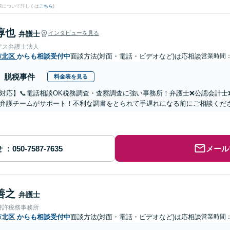
果について詳しくは
こちら
)
淳也
弁護士
インタビューを見る
アス弁護士法人
市北区
からも相談受付中
面談方法(対面・電話・ビデオなど)は応相談
営業時間：1
脱税事件
料金表を見る
対応】📞電話相談OK税務調査・査察調査に強い事務所！弁護士❌公認会計
弁護チームがサポート！不利な調書をとられて手遅れになる前にご相談くだ
せ
メール
善之
弁護士
特許税務事務所
市北区
からも相談受付中
面談方法(対面・電話・ビデオなど)は応相談
営業時間：0