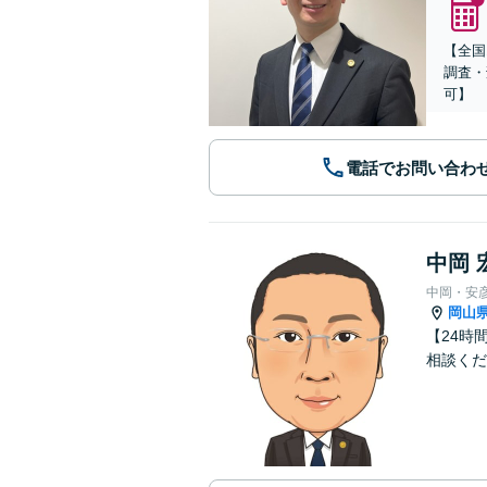
【全国
調査・
可】
電話でお問い合わ
中岡 
中岡・安
岡山
【24時
相談くだ