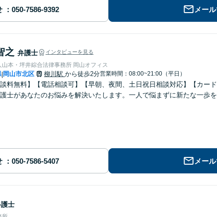
せ
メール
智之
弁護士
インタビューを見る
人山本・坪井綜合法律事務所 岡山オフィス
県
岡山市北区
柳川駅
から徒歩2分
営業時間：08:00~21:00（平日）
|
談料無料】【電話相談可】【早朝、夜間、土日祝日相談対応】【カード
護士があなたのお悩みを解決いたします。一人で悩まずに新たな一歩を
せ
メール
弁護士
務所