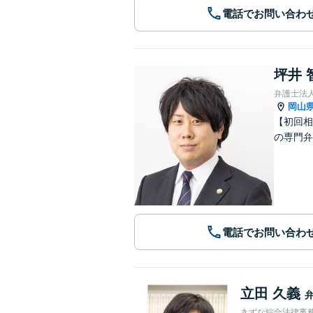
電話でお問い合わ
坪井 
弁護士法
岡山
【初回相
の専門弁
電話でお問い合わ
立田 久義
きずな綜合法律事