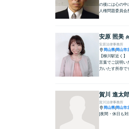
の後には心の中
人権問題委員会
安原 照美
安原法律事務所
岡山県
岡山市
|
【柳川駅近く】
言葉でご説明い
力いたす所存で
賀川 進太
賀川法律事務所
岡山県
岡山市
|
[夜間・休日も対