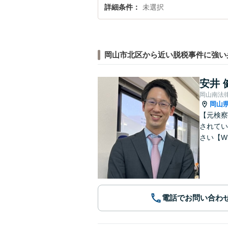
詳細条件
未選択
岡山市北区から近い脱税事件に強い
安井 
岡山南法
岡山
【元検察
されてい
さい【W
電話でお問い合わ