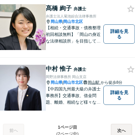
お気軽にご相談ください。
髙橋 絢子
弁護士
弁護士法人菊池綜合法律事務所
岡山県
岡山市北区
|
【相続・交通事故・債務整理
詳細を見
初回相談無料】「岡山の身近
る
な法律相談所」を目指してい
ます。お悩みやご不安を抱え
た方のお力になれるよう全力
でサポートしていきます。ど
んなささいなことでも構いま
中村 惟子
弁護士
せん。お気軽にご相談くださ
岡野法律事務所 岡山支店
い。【土曜日も受付可能】
岡山県
岡山市北区
岡山駅
から徒歩8分
|
【専用駐車場あり】
【中四国九州最大級の弁護士
詳細を見
事務所】交通事故、借金問
る
題、離婚、相続など様々な問
題について、「何度でも無
料」の相談を行っています！
まずはお気軽にご相談くださ
1ページ目
い！
前へ
次へ
(2ページ中)