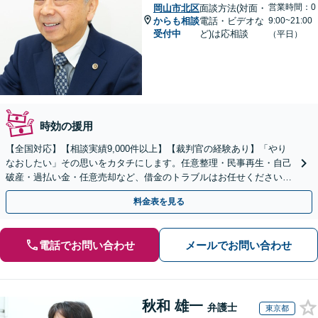
営業時間：0
岡山市北区
面談方法(対面・
からも相談
電話・ビデオな
9:00~21:00
受付中
ど)は応相談
（平日）
時効の援用
【全国対応】【相談実績9,000件以上】【裁判官の経験あり】「やり
なおしたい」その思いをカタチにします。任意整理・民事再生・自己
破産・過払い金・任意売却など、借金のトラブルはお任せください。
【初回相談無料】【全国対応可能】
料金表を見る
電話でお問い合わせ
メールでお問い合わせ
秋和 雄一
弁護士
東京都