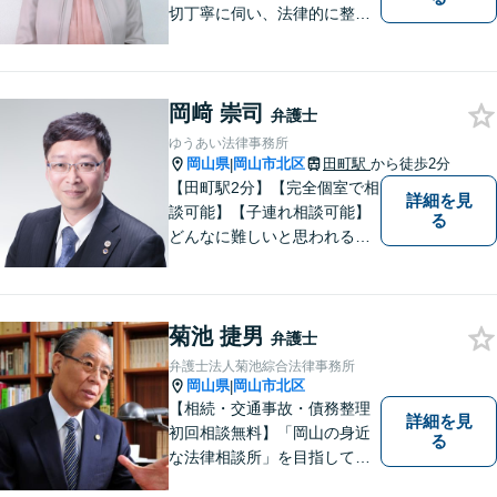
切丁寧に伺い、法律的に整理
して、わかりやすい言葉でご
説明いたします。【24時間予
約受付可】皆様方のお悩みが
岡﨑 崇司
少しでも解決されますよう，
弁護士
誠心誠意努力いたす所存で
ゆうあい法律事務所
す。皆様方のご来所をお待ち
岡山県
岡山市北区
田町駅
から徒歩2分
|
しております。
【田町駅2分】【完全個室で相
詳細を見
談可能】【子連れ相談可能】
る
どんなに難しいと思われる案
件でも、あきらめずに解決策
を探していきたいと考えてい
ます。トラブルに巻き込まれ
菊池 捷男
ている皆さまの現状を良い方
弁護士
向に変化させることができる
弁護士法人菊池綜合法律事務所
ように全力を尽くします。
岡山県
岡山市北区
|
【相続・交通事故・債務整理
詳細を見
初回相談無料】「岡山の身近
る
な法律相談所」を目指してい
ます。お悩みやご不安を抱え