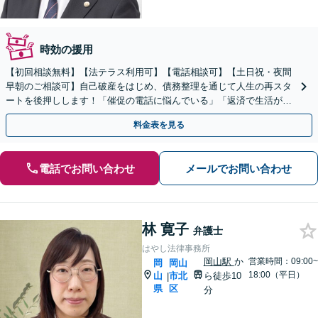
時効の援用
【初回相談無料】【法テラス利用可】【電話相談可】【土日祝・夜間
早朝のご相談可】自己破産をはじめ、債務整理を通じて人生の再スタ
ートを後押しします！「催促の電話に悩んでいる」「返済で生活が苦
しい」等、借金でお困りの方を全力でサポートします。
料金表を見る
電話でお問い合わせ
メールでお問い合わせ
林 寛子
弁護士
はやし法律事務所
岡山駅
か
営業時間：09:00~
岡
岡山
18:00（平日）
山
市北
ら徒歩10
|
県
区
分