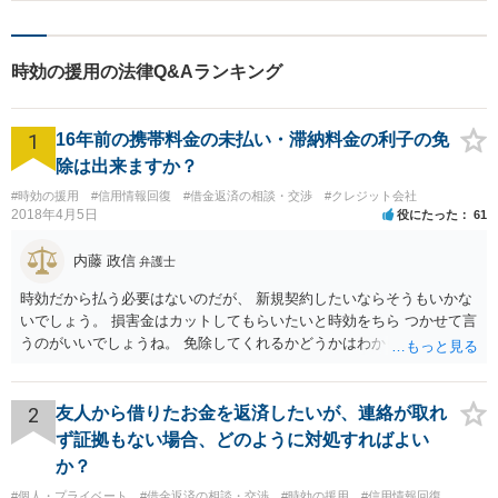
債務は消滅していますので、その意思表示に錯誤取消等瑕疵がない限
りは、債務免除の効果は発生しているかと思います。但し、訴訟にな
った場合は、昨日もう十分返して貰ったから延滞料含め、今月で終わ
時効の援用の法律Q&Aランキング
りにして、あと返さなくっていいよ。と債権者が言った事実を立証で
きるかが問題となります。ご参考にしてください。
1
16年前の携帯料金の未払い・滞納料金の利子の免
除は出来ますか？
#時効の援用
#信用情報回復
#借金返済の相談・交渉
#クレジット会社
2018年4月5日
役にたった
61
内藤 政信
弁護士
時効だから払う必要はないのだが、 新規契約したいならそうもいかな
いでしょう。 損害金はカットしてもらいたいと時効をちら つかせて言
うのがいいでしょうね。 免除してくれるかどうかはわかりませんが。
2
友人から借りたお金を返済したいが、連絡が取れ
ず証拠もない場合、どのように対処すればよい
か？
#個人・プライベート
#借金返済の相談・交渉
#時効の援用
#信用情報回復