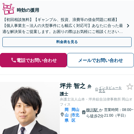
時効の援用
【初回相談無料】【ギャンブル、投資、浪費等の借金問題に精通】
【個人事業主～法人の大型事件にも幅広く対応可】あなたに合った最
適な解決策をご提案します。お困りの際はお気軽にご相談ください。
新たなスタートのために丁寧に支援いたします。
料金表を見る
電話でお問い合わせ
メールでお問い合わせ
坪井 智之
弁
インタビューを
見る
護士
弁護士法人山本・坪井綜合法律事務所 岡山オ
フィス
岡
岡山
柳川駅
か
営業時間：08:00~
山
市北
|
21:00（平日）
ら徒歩2分
県
区