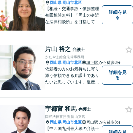
所属】お困りの方は、お気軽
岡山県
岡山市北区
|
にご相談下さい。
【相続・交通事故・債務整理
詳細を見
初回相談無料】「岡山の身近
る
な法律相談所」を目指してい
ます。お悩みやご不安を抱え
た方のお力になれるよう全力
でサポートしていきます。ど
んなささいなことでも構いま
片山 裕之
弁護士
せん。お気軽にご相談くださ
かたやま総合法律事務所
い。【土曜日も受付可能】
岡山県
岡山市北区
城下駅
から徒歩3分
|
【専用駐車場あり】
依頼者の方のお気持ちに寄り
詳細を見
添う信頼できる弁護士であり
る
たいと思っています。遺産分
割、交通事故、刑事事件、離
婚、不貞慰謝料、木企業法務
等に対応しています。お気軽
宇都宮 和馬
にご相談ください。
弁護士
岡野法律事務所 岡山支店
岡山県
岡山市北区
岡山駅
から徒歩8分
|
【中四国九州最大級の弁護士
詳細を見