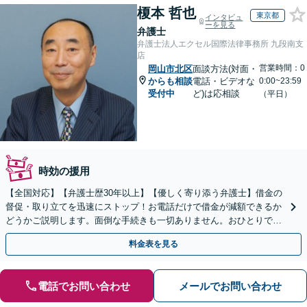
榎本 哲也
東京都
インタビュ
ーを見る
弁護士
弁護士法人エクセル国際法律事務所 九段南支
店
営業時間：0
岡山市北区
面談方法(対面・
からも相談
電話・ビデオな
0:00~23:59
受付中
ど)は応相談
（平日）
時効の援用
【全国対応】【弁護士歴30年以上】【優しく寄り添う弁護士】借金の
督促・取り立てを迅速にストップ！お電話だけで借金が減額できるか
どうかご説明します。面倒な手続きも一切ありません。おひとりで悩
まず、お気軽にご相談ください。【電話相談可】
料金表を見る
電話でお問い合わせ
メールでお問い合わせ