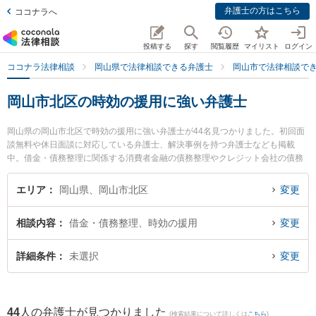
弁護士の方はこちら
ココナラへ
投稿する
探す
閲覧履歴
マイリスト
ログイン
ココナラ法律相談
岡山県で法律相談できる弁護士
岡山市で法律相談で
岡山市北区の時効の援用に強い弁護士
岡山県の岡山市北区で時効の援用に強い弁護士が44名見つかりました。初回面
談無料や休日面談に対応している弁護士、解決事例を持つ弁護士なども掲載
中。借金・債務整理に関係する消費者金融の債務整理やクレジット会社の債務
整理、リボ払いの債務整理等の細かな分野での絞り込み検索もでき便利です。
特に河端法律事務所の河端 武史弁護士やすずかけ法律事務所の宮平 靖子弁護
エリア
岡山県、岡山市北区
変更
士、西村法律事務所の西村 広基弁護士のプロフィール情報や弁護士費用、強み
などが注目されています。『岡山市北区で土日や夜間に発生した時効の援用の
相談内容
借金・債務整理、時効の援用
変更
トラブルを今すぐに弁護士に相談したい』『時効の援用のトラブル解決の実績
豊富な近くの弁護士を検索したい』『初回相談無料で時効の援用を法律相談で
きる岡山市北区内の弁護士に相談予約したい』などでお困りの相談者さんにお
詳細条件
未選択
変更
すすめです。
44
人の弁護士が見つかりました
(検索結果について詳しくは
こちら
)