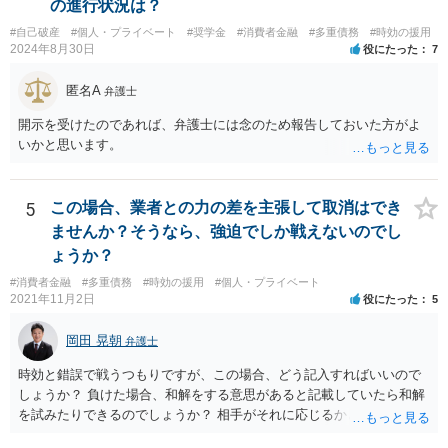
の進行状況は？
#自己破産
#個人・プライベート
#奨学金
#消費者金融
#多重債務
#時効の援用
2024年8月30日
役にたった
7
匿名A
弁護士
開示を受けたのであれば、弁護士には念のため報告しておいた方がよ
いかと思います。
5
この場合、業者との力の差を主張して取消はでき
ませんか？そうなら、強迫でしか戦えないのでし
ょうか？
#消費者金融
#多重債務
#時効の援用
#個人・プライベート
2021年11月2日
役にたった
5
岡田 晃朝
弁護士
時効と錯誤で戦うつもりですが、この場合、どう記入すればいいので
しょうか？ 負けた場合、和解をする意思があると記載していたら和解
を試みたりできるのでしょうか？ 相手がそれに応じるかという問題は
ありますが、可能です。 その旨を記載して出しましょう。 （時効と錯