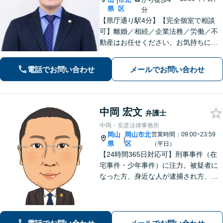
|
県
区
分
【県庁通り駅4分】【完全個室で相談
可】離婚／相続／企業法務／労働／不
動産はお任せください。お気持ちに寄
り添いながらお悩みを解決します。
「こんなこと弁護士に相談してもいい
電話でお問い合わせ
メールでお問い合わせ
のかな」と思うこともまずはご相談く
ださい。【夜間・休日相談可能】
中岡 宏文
弁護士
中岡・安彦法律事務所
岡山
岡山市北
営業時間：09:00~23:59
|
県
区
（平日）
【24時間365日対応可】刑事事件（在
宅事件・少年事件）に注力。被疑者に
なった方、身近な人が逮捕され方、す
ぐにご相談ください。刑事事件はスピ
ード勝負、初回の接見は即時駆けつけ
ます。事件解決後のアフターケアもい
たします。