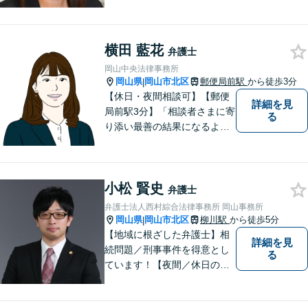
ます。お悩みやご不安を抱え
た方のお力になれるよう全力
でサポートしていきます。ど
んなささいなことでも構いま
横田 藍花
弁護士
せん。お気軽にご相談くださ
岡山中央法律事務所
い。【土曜日も受付可能】
岡山県
岡山市北区
郵便局前駅
から徒歩3分
|
【専用駐車場あり】
【休日・夜間相談可】【郵便
詳細を見
局前駅3分】「相談者さまに寄
る
り添い最善の結果になるよう
尽力」婚姻費用・財産分与・
養育費の交渉などお任せくだ
さい「刑事事件：捜査機関に
小松 賢史
よる不当な取り調べや身体拘
弁護士
束から、依頼者さまの利益を
弁護士法人西村綜合法律事務所 岡山事務所
守ります【完全個室相談】
岡山県
岡山市北区
柳川駅
から徒歩5分
|
【地域に根ざした弁護士】相
詳細を見
続問題／刑事事件を得意とし
る
ています！【夜間／休日の相
談予約可能】初回相談は無料
となっております。まずは、