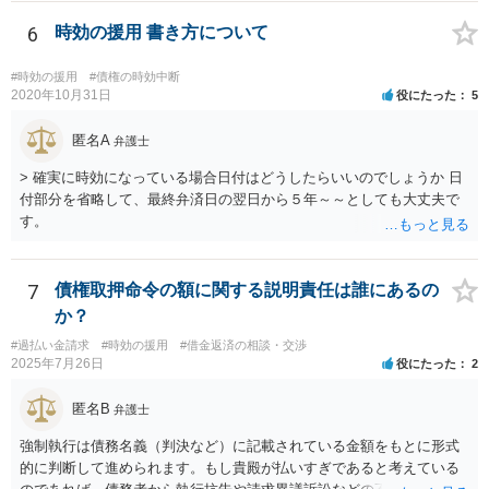
誤だけをあらそい、形成がまずくなってから和解の話も出来ますが、
そのタイミングなどご本人のみでの訴訟では測りにくいのではないで
6
時効の援用 書き方について
しょうか。それならば書いておくほうが安心です）
#時効の援用
#債権の時効中断
2020年10月31日
役にたった
5
匿名A
弁護士
> 確実に時効になっている場合日付はどうしたらいいのでしょうか 日
付部分を省略して、最終弁済日の翌日から５年～～としても大丈夫で
す。
7
債権取押命令の額に関する説明責任は誰にあるの
か？
#過払い金請求
#時効の援用
#借金返済の相談・交渉
2025年7月26日
役にたった
2
匿名B
弁護士
強制執行は債務名義（判決など）に記載されている金額をもとに形式
的に判断して進められます。もし貴殿が払いすぎであると考えている