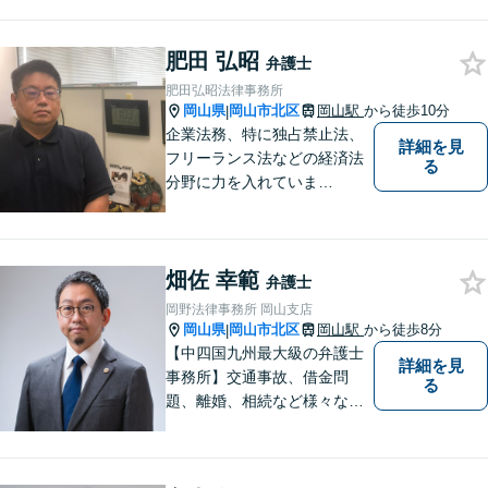
た方のお力になれるよう全力
でサポートしていきます。ど
んなささいなことでも構いま
肥田 弘昭
弁護士
せん。お気軽にご相談くださ
肥田弘昭法律事務所
い。【土曜日も受付可能】
岡山県
岡山市北区
岡山駅
から徒歩10分
|
【専用駐車場あり】
企業法務、特に独占禁止法、
詳細を見
フリーランス法などの経済法
る
分野に力を入れていま
す！！！
畑佐 幸範
弁護士
岡野法律事務所 岡山支店
岡山県
岡山市北区
岡山駅
から徒歩8分
|
【中四国九州最大級の弁護士
詳細を見
事務所】交通事故、借金問
る
題、離婚、相続など様々な問
題について、「何度でも無
料」の相談を行っています！
まずはお気軽にご相談くださ