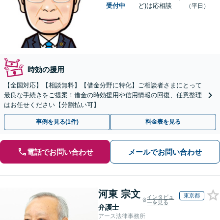
受付中
ど)は応相談
（平日）
時効の援用
【全国対応】【相談無料】【借金分野に特化】ご相談者さまにとって
最良な手続きをご提案！借金の時効援用や信用情報の回復、任意整理
はお任せください【分割払い可】
事例を見る(1件)
料金表を見る
電話でお問い合わせ
メールでお問い合わせ
河東 宗文
東京都
インタビュ
ーを見る
弁護士
アース法律事務所