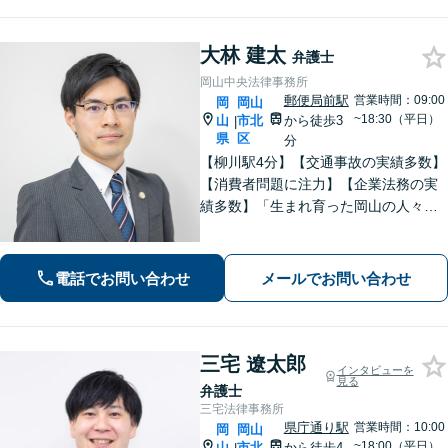
大林 建太
弁護士
岡山中央法律事務所
郵便局前駅
営業時間：09:00
岡
岡山
~18:30（平日）
山
市北
から徒歩3
|
県
区
分
【柳川駅4分】【交通事故の実績多数】
【消費者問題に注力】【企業法務の実
績多数】「生まれ育った岡山の人々の
生活の支えになりたい、岡山をもっと
元気にしたい」 そんな思いを胸に、誠
実かつ確実な対応に努めてまいりま
電話でお問い合わせ
メールでお問い合わせ
す。お気軽にご相談ください。
三宅 遼太郎
インタビューを
見る
弁護士
三宅法律事務所
県庁通り駅
営業時間：10:00
岡
岡山
~18:00（平日）
山
市北
から徒歩4