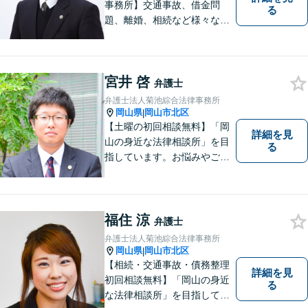
事務所】交通事故、借金問
る
題、離婚、相続など様々な問
題について、「何度でも無
料」の相談を行っています！
まずはお気軽にご相談くださ
宮井 啓
い！
弁護士
弁護士法人菊池綜合法律事務所
岡山県
岡山市北区
|
【土曜の初回相談無料】「岡
詳細を見
山の身近な法律相談所」を目
る
指しています。お悩みやご不
安を抱えた方のお力になれる
よう、全力でサポートしてい
きます。どんなささいなこと
でも構いません。お気軽にご
福住 涼
弁護士
相談ください。【土曜日も受
弁護士法人菊池綜合法律事務所
付可能】【専用駐車場あり】
岡山県
岡山市北区
|
【相続・交通事故・債務整理
詳細を見
初回相談無料】「岡山の身近
る
な法律相談所」を目指してい