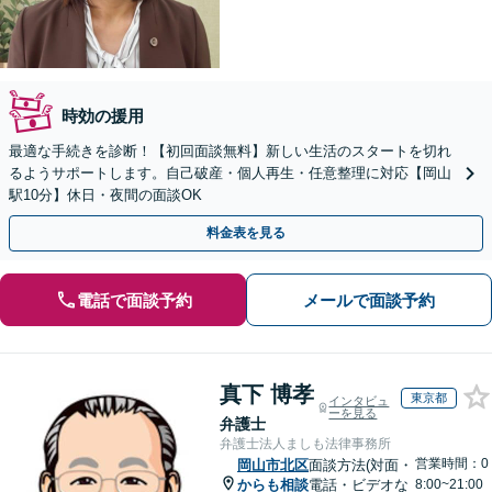
時効の援用
最適な手続きを診断！【初回面談無料】新しい生活のスタートを切れ
るようサポートします。自己破産・個人再生・任意整理に対応【岡山
駅10分】休日・夜間の面談OK
料金表を見る
電話で面談予約
メールで面談予約
真下 博孝
東京都
インタビュ
ーを見る
弁護士
弁護士法人ましも法律事務所
営業時間：0
岡山市北区
面談方法(対面・
からも相談
電話・ビデオな
8:00~21:00