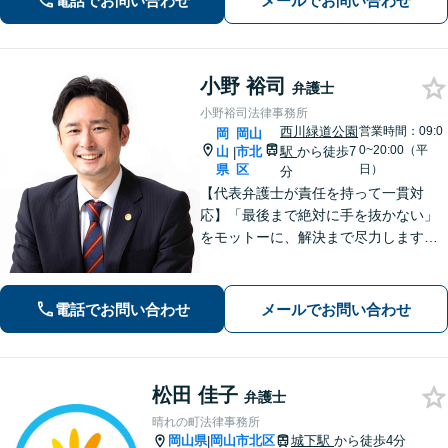
電話でお問い合わせ
メールでお問い合わせ
小野 裕司
弁護士
小野裕司法律事務所
西川緑道公園
営業時間：09:0
岡
岡山
0~20:00（平
山
市北
駅
から徒歩7
|
県
区
日）
分
【代表弁護士が責任を持って一貫対
応】「最後まで絶対に手を抜かない」
をモットーに、解決まで尽力します
【交通事故】解決実績は400件以上※初
回相談無料、電話相談も可能【離婚・
男女問題】講演・勉強会の講師実績あ
電話でお問い合わせ
メールでお問い合わせ
り【相続・遺言】士業からの相談実績
も豊富
松田 佳子
弁護士
晴れの町法律事務所
岡山県
岡山市北区
城下駅
から徒歩4分
|