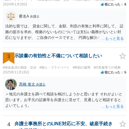
2024年1月28日
役にたった
8
匿名A
弁護士
法的な面では、 貸金に関して、金額、利息の有無と利率に関して、 証
拠の提示を求め、根拠のないものについては支払い義務がないとい対
応になりますが、 ご自身のケースですと、 円満な解決のため、一定程
度譲歩することもありうるかと思います（譲歩すべきと言っているわ
けではありません）。 何某かの主張をされた場合、あらためて弁護士
に相談されるという形でよいかと思います。
3
示談書の有効性と不備について相談したい
#借金返済の相談・交渉
#個人・プライベート
#時効の援用
#詐欺被害での債務
2025年11月18日
役にたった
5
髙橋 俊太
弁護士
＞地元の弁護士を調べて相談を検討しようかと思います それがよいと
思います。お手元の証拠等を弁護士に見せて、見通しなど相談すると
よいでしょう。
4
弁護士事務所とのLINE対応に不安、破産手続き