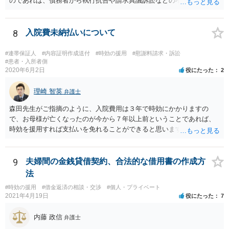
のであれば、債務者から執行抗告や請求異議訴訟などの不服申立手段
を採るという制度の建て付けになっています。その意味では、債務者
側が動く必要があります。
8
入院費未納払いについて
#連帯保証人
#内容証明作成送付
#時効の援用
#慰謝料請求・訴訟
#患者・入所者側
2020年6月2日
役にたった
2
理崎 智英
弁護士
森田先生がご指摘のように、入院費用は３年で時効にかかりますの
で、お母様が亡くなったのが今から７年以上前ということであれば、
時効を援用すれば支払いを免れることができると思います。 そのた
め、分割払いの交渉をするのではなく、弁護士に対して時効援用の内
容証明郵便を送るようにしてください。
9
夫婦間の金銭貸借契約、合法的な借用書の作成方
法
#時効の援用
#借金返済の相談・交渉
#個人・プライベート
2021年4月19日
役にたった
7
内藤 政信
弁護士