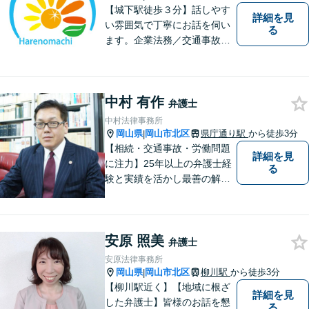
【城下駅徒歩３分】話しやす
詳細を見
い雰囲気で丁寧にお話を伺い
る
ます。企業法務／交通事故／
離婚／相続など幅広い案件を
取り扱っております。
中村 有作
弁護士
中村法律事務所
岡山県
岡山市北区
県庁通り駅
から徒歩3分
|
【相続・交通事故・労働問題
詳細を見
に注力】25年以上の弁護士経
る
験と実績を活かし最善の解決
法をご提案します。お受けし
た案件に依頼者との二人三脚
で取り組んでまいります
安原 照美
弁護士
安原法律事務所
岡山県
岡山市北区
柳川駅
から徒歩3分
|
【柳川駅近く】【地域に根ざ
詳細を見
した弁護士】皆様のお話を懇
る