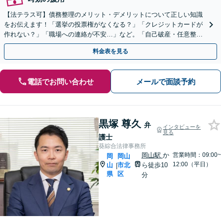
【法テラス可】債務整理のメリット・デメリットについて正しい知識
をお伝えます！「選挙の投票権がなくなる？」「クレジットカードが
作れない？」「職場への連絡が不安…」など。「自己破産・任意整
理・個人再生」あなたに合った方法をご提案【初回相談無料】
料金表を見る
電話でお問い合わせ
メールで面談予約
黒塚 尊久
弁
インタビューを
見る
護士
葵綜合法律事務所
岡山駅
か
営業時間：09:00~
岡
岡山
12:00（平日）
山
市北
ら徒歩10
|
県
区
分