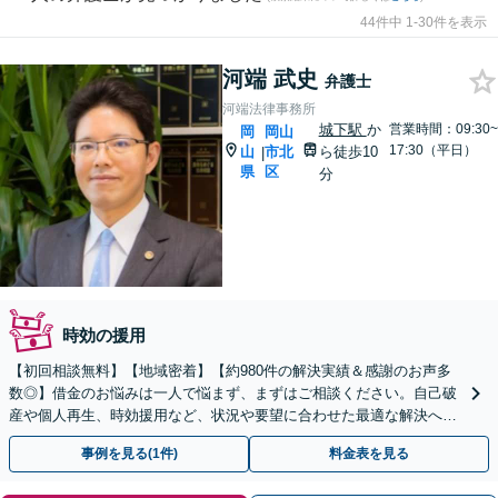
44件中 1-30件を表示
河端 武史
弁護士
河端法律事務所
城下駅
か
営業時間：09:30~
岡
岡山
17:30（平日）
山
市北
ら徒歩10
|
県
区
分
時効の援用
【初回相談無料】【地域密着】【約980件の解決実績＆感謝のお声多
数◎】借金のお悩みは一人で悩まず、まずはご相談ください。自己破
産や個人再生、時効援用など、状況や要望に合わせた最適な解決へ！
【ギャンブルや浪費での借金も】駐車場有／完全個室
事例を見る(1件)
料金表を見る