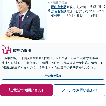
秋和法律事務所
営業時間：0
岡山市北区
面談方法(対面・
からも相談
電話・ビデオな
9:00~23:59
受付中
ど)は応相談
（平日）
時効の援用
【全国対応】【相談実績10000件以上】500件以上の自己破産や民事再
生案件に対応、企業倒産にも精通。初回から代表弁護士が対応。借金
問題は解決できますので、弁護士とともに最善の解決策を見つけまし
ょう【初回相談無料】【法テラス利用可】
料金表を見る
電話でお問い合わせ
メールでお問い合わせ