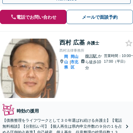
電話でお問い合わせ
メールで面談予約
西村 広基
弁護士
西村法律事務所
柳川駅
か
営業時間：10:00~
岡
岡山
17:00（平日）
山
市北
ら徒歩10
|
県
区
分
時効の援用
【債務整理をライフワークとして３０年選ばれ続ける弁護士】【電話
無料相談】【分割払い可】【個人再生は県内申立件数の９分の１を占
める圧倒的占有率】自己破産、個人再生、任意整理の総受任数１３０