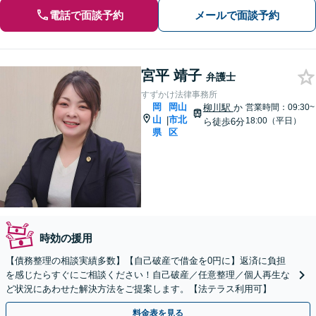
電話で面談予約
メールで面談予約
宮平 靖子
弁護士
すずかけ法律事務所
岡
岡山
柳川駅
か
営業時間：09:30~
山
市北
|
18:00（平日）
ら徒歩6分
県
区
時効の援用
【債務整理の相談実績多数】【自己破産で借金を0円に】返済に負担
を感じたらすぐにご相談ください！自己破産／任意整理／個人再生な
ど状況にあわせた解決方法をご提案します。【法テラス利用可】
料金表を見る