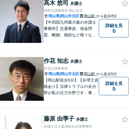
髙木 悠司
い！
弁護士
岡野法律事務所 岡山支店
岡山県
岡山市北区
岡山駅
から徒歩8分
|
【中四国九州最大級の弁護士
詳細を見
事務所】交通事故、借金問
る
題、離婚、相続など様々な問
題について、「何度でも無
料」の相談を行っています！
まずはお気軽にご相談くださ
作花 知志
い！
弁護士
作花法律事務所
岡山県
岡山市北区
岡山駅
から徒歩5分
|
【岡山駅徒歩5分】【弁理士資
詳細を見
格あり】法律トラブルの全分
る
野が私の注力分野です。事務
所の理念は、ご相談の後には
心の中に花が咲いたようにな
っていただけること。【法テ
藤原 由季子
ラス対応】【後払い対応】
弁護士
【日弁連国際人権問題委員会
弁護士法人菊池綜合法律事務所