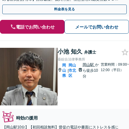
０件は言葉を超えた確かな信頼の証。
料金表を見る
電話でお問い合わせ
メールでお問い合わせ
小池 知久
弁護士
葵綜合法律事務所
岡山駅
か
営業時間：09:00~
岡
岡山
12:00（平日）
山
市北
ら徒歩10
|
県
区
分
時効の援用
【岡山駅10分】【初回相談無料】督促の電話や書面にストレスを感じ