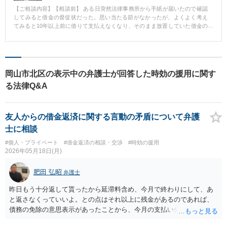
【ご相談内容】【相談前】 ある日突然法律事務所から手紙が届いたので確認
してみると借金の督促状だった。思い当たる節がなかったが、よくよく考え
てみると10年以上前に借りて支払えなくなり、そのまま放置していた借金の
請求であると分かった。 【相談後】 弁護士から内容証明郵便で消滅時効の援
用通知をすることにより、法律事務所は消滅時効を認め、請求を止めた。
【先生のコメント】 近年は債権回収会社が消滅時効にかかった債権を買い取
って請求してきたり、場合によってはそのような債権回収会社から依頼を受
けた法律事務所が督促状を送ってくるという事例が増えています。消滅時効
岡山市北区の表示中の弁護士が回答した時効の援用に関す
にかかっているので放置していても良さそうですが、中には自宅を訪れた
る法律Q&A
り、電話をかけてきたり、訴訟を起こしてくる債権者もいるため安心できま
せん。そのため、このような通知を受け取った場合、不安を抱えて生活をし
なければならなくなってしまいます。 中には本当に判決を取られていて消滅
時効になっていない場合もありますが、消滅時効になっていれば内容証明で
友人からの借金返済に関する言動の矛盾について弁護
時効援用通知を送りさえすれば債権回収会社や法律事務所も請求行為をスト
士に相談
ップしますので、経験豊富な法律事務所へのご相談をお勧めいたします。
#個人・プライベート
#借金返済の相談・交渉
#時効の援用
2026年05月18日(月)
肥田 弘昭
弁護士
昨日もう十分返して貰ったから延滞料含め、今月で終わりにして、あ
と返さなくっていいよ。との点はそれ以上に残金があるのであれば、
債務の免除の意思表示があったことから、今月の支払い分を除いて、
その時点で債務は消滅しています。その後、撤回していますがすでに