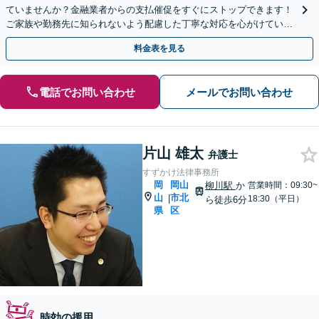
ていませんか？金融業者からの支払催促をすぐにストップできます！
ご家族や勤務先に知られないよう配慮した丁寧な対応を心がけていま
す。まずはご相談ください。【夜間・休日相談可】
料金表を見る
電話でお問い合わせ
メールでお問い合わせ
片山 雄太
弁護士
すずかけ法律事務所
岡
岡山
柳川駅
か
営業時間：09:30~
山
市北
|
18:30（平日）
ら徒歩6分
県
区
時効の援用