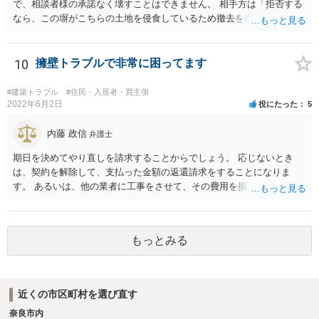
で、相談者様の承諾なく壊すことはできません。 相手方は「拒否する
なら、この塀がこちらの土地を侵食しているため撤去を求める手続き
に移る」と述べているようですが、隣地の所有者と同意のうえ設置し
ているわけですから、相談者様の同意なく塀の撤去を求めることは法
的には難しいように思われます。 また、「隣地（相談者様）の許可」
10
擁壁トラブルで非常に困ってます
というのが何の許可を示しているのか判然としませんが、一般に、高
層建築物の建築確認を得る際は、近隣住民と協議してその建築に関し
#建築トラブル
#住民・入居者・買主側
同意を得るよう行政指導が行われておりますので、（推測になってし
2022年6月2日
役にたった
5
まいますが）この同意を得ている旨虚偽の申請を行い、建築許可を得
たのかもしれません。 近隣住民の同意は必須の要件ではないため、直
内藤 政信
弁護士
ちに建築確認自体が取り消されるわけではございませんが、虚偽の申
期日を決めてやり直しを請求することからでしょう。 応じないとき
請を行ったことについて申請者の責任を追及する余地はあろうかと存
は、契約を解除して、支払った金額の返還請求をすることになりま
じます。 お話をお聞きする限り、相手方のやり口は非常に強引かつ高
す。 あるいは、他の業者に工事をさせて、その費用を損害として請求
圧的で、相談者様が恐怖を感じるのは無理もないことかと思います。
することになるで しょう。
相手方の態度を見ていると、無理矢理塀を破壊して建築工事を強行す
るおそれすらあるように思われますので、相手方に、塀の取り壊しに
は応じない旨や、「隣地の許可済と話して（嘘をついて）建築許可を
もっとみる
取った」ということについて説明を求める旨を記載した通知書を送り
付けるとともに、行政にも相談するのがよろしいかと存じます。 ま
た、相談者様が弁護士に依頼することで、相手方との交渉は全て弁護
士に任せることができ、相手方と話さなければならないという精神的
近くの市区町村を選び直す
なご負担をなくすこともできます。 相手方に恐怖を感じ、ご自身で話
奈良市内
し合いを行うことができそうにないようでしたら、一度弁護士に依頼