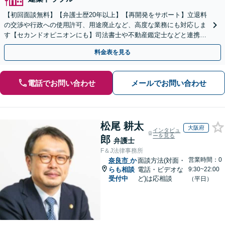
【初回面談無料】【弁護士歴20年以上】【再開発をサポート】立退料
の交渉や行政への使用許可、用途廃止など、高度な業務にも対応しま
す【セカンドオピニオンにも】司法書士や不動産鑑定士などと連携。
農地や山林などもお任せください【枚方市駅6分】
料金表を見る
電話でお問い合わせ
メールでお問い合わせ
松尾 耕太
大阪府
インタビュ
ーを見る
郎
弁護士
F＆J法律事務所
営業時間：0
奈良市
か
面談方法(対面・
らも相談
電話・ビデオな
9:30~22:00
受付中
ど)は応相談
（平日）