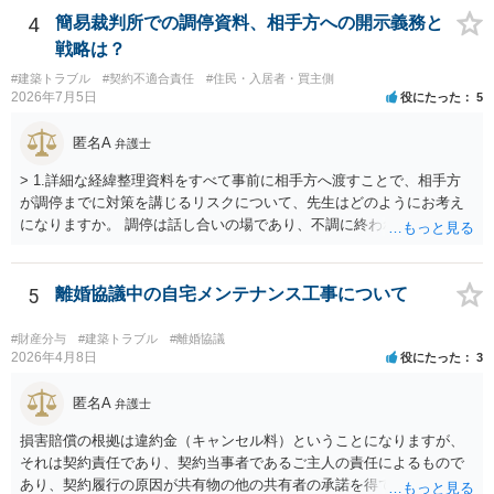
のです。 私は裁判長のこの言葉を了承し、その後も和解期日を重ねた結
4
簡易裁判所での調停資料、相手方への開示義務と
果、Ｃも200万円を支払うことで和解が成立し､結局は私の最初の案通りで解
戦略は？
決したのです。 この事件の裁判長は翌年4月に転勤しましたが、印刷された
転勤の挨拶状に手書きで「お世話になりました。」と書いてありました。
#建築トラブル
#契約不適合責任
#住民・入居者・買主側
2026年7月5日
役にたった
5
匿名A
弁護士
> 1.詳細な経緯整理資料をすべて事前に相手方へ渡すことで、相手方
が調停までに対策を講じるリスクについて、先生はどのようにお考え
になりますか。 調停は話し合いの場であり、不調に終われば訴訟で解
決せざるを得ません。 訴訟では「裁判所にだけ資料を見せる」などと
いう姑息な手段は使えませんし、公平かつ納得のできる解決というの
は、当事者と裁判所が同じ主張と証拠関係を踏まえた上で初めて実現
5
離婚協議中の自宅メンテナンス工事について
できるものだと考えます。 > 2.また、開示する範囲や内容の見せ方に
ついて、何か工夫できる点があればご教示いただけますでしょうか。
#財産分与
#建築トラブル
#離婚協議
弁護士によって考え方が異なるかもしれませんが、資料の一部を相手
2026年4月8日
役にたった
3
に見せないという行動は、その資料（や隠している部分）には提出者
にとって不利な事実が隠されているという推認を働かせることに繋が
匿名A
弁護士
るリスクがあります（もちろん、争点と全く無関係な部分をマスキン
損害賠償の根拠は違約金（キャンセル料）ということになりますが、
グ等することはありますが、それは手続戦略とは別の問題です）。 裁
それは契約責任であり、契約当事者であるご主人の責任によるもので
判所は公平な第三者であり、調停委員会に与える心証も考慮する必要
あり、契約履行の原因が共有物の他の共有者の承諾を得ていなかった
があります。手続を有利に進めたいのであれば、証拠の出し方より