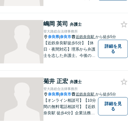
力を尽くします。離婚問題／
相続問題／労働問題／不動産
問題／刑事事件など、幅広く
嶋岡 英司
対応します。【夜間／休日対
弁護士
応可】法律トラブルでお悩み
登大路総合法律事務所
の方は、お気軽にご相談くだ
奈良県
奈良市
近鉄奈良駅
から徒歩5分
|
さい。
【近鉄奈良駅徒歩5分】【休
詳細を見
日・夜間対応】理系から弁護
る
士を志した弁護士。今後の生
活や人間関係など、広い視野
を持って弁護いたします。お
困りごとがあれば、お気軽に
菊井 正宏
無料相談をご利用ください。
弁護士
【Zoom相談可】
登大路総合法律事務所
奈良県
奈良市
近鉄奈良駅
から徒歩5分
|
【オンライン相談可】【10分
詳細を見
間の無料電話相談可】【近鉄
る
奈良駅 徒歩4分】企業法務／
交通事故／遺言・相続／家事
関係など幅広く対応。法律問