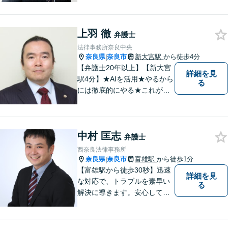
向性を示す弁護士でありたい
と思っています。「こんなこ
上羽 徹
と聞いても良いのかな」など
弁護士
と思わず、ぜひ一度ご相談く
法律事務所奈良中央
ださい。【お子様連れ相談
奈良県
奈良市
新大宮駅
から徒歩4分
|
可】
【弁護士20年以上】【新大宮
詳細を見
駅4分】★AIを活用★やるから
る
には徹底的にやる★これが私
のスタイルです。ご相談者に
とって少しでもプラスになる
のであれば、どのような努力
中村 匡志
も惜しみません！「不安を安
弁護士
心に」丁寧にサポートしま
西奈良法律事務所
す。お気軽にご相談ください
奈良県
奈良市
富雄駅
から徒歩1分
|
【富雄駅から徒歩30秒】迅速
詳細を見
な対応で、トラブルを素早い
る
解決に導きます。安心して話
せる雰囲気ですので、まずは
お気軽にご相談ください。刑
事事件・離婚/男女問題・相