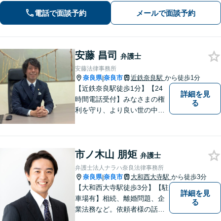
法務／刑事事件など、幅広く対応可
電話で面談予約
メールで面談予約
能。お気軽にご相談ください
安藤 昌司
弁護士
安藤法律事務所
奈良県
奈良市
近鉄奈良駅
から徒歩1分
|
【近鉄奈良駅徒歩1分】【24
詳細を見
時間電話受付】みなさまの権
る
利を守り、より良い世の中に
していくことに全力を尽くし
ます。金銭問題／男女問題／
交通事故／刑事事件に注力し
市ノ木山 朋矩
ています。法律トラブルでお
弁護士
悩みごとがありましたら、お
弁護士法人ナラハ奈良法律事務所
気軽にご相談ください。
奈良県
奈良市
大和西大寺駅
から徒歩3分
|
【大和西大寺駅徒歩3分】【駐
詳細を見
車場有】相続、離婚問題、企
る
業法務など。依頼者様の話を
親身になって聞き、最善の方