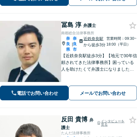
奈良駅5分】【オンライン相談可】
冨島 淳
弁護士
南都総合法律事務所
奈
奈
近鉄奈良駅
営業時間：09:30~
良
良
|
18:00（平日）
から徒歩3分
県
市
【近鉄奈良駅徒歩3分】【地元で30年信
頼されてきた法律事務所】困っている
人を助けたくて弁護士になりました。
依頼者のためにベストを尽くし、最後
まで走り抜けます。労働問題、相続、
借金でお困りの方はぜひ一度ご相談く
電話でお問い合わせ
メールでお問い合わせ
ださい。
反田 貴博
弁
インタビューを
見る
護士
たんだ法律事務所