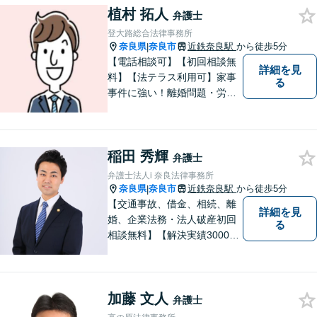
植村 拓人
続・遺言・交通事故・借金・
弁護士
債務整理などはお任せくださ
登大路総合法律事務所
い。
奈良県
奈良市
近鉄奈良駅
から徒歩5分
|
【電話相談可】【初回相談無
詳細を見
料】【法テラス利用可】家事
る
事件に強い！離婚問題・労働
問題・借金トラブルなど幅広
く解決。丁寧なサポート＆親
身な姿勢を心がけて対応！相
稲田 秀輝
談しやすい弁護士を目指す
弁護士
【夜間・休日面談可】【完全
弁護士法人i 奈良法律事務所
個室】【近鉄奈良駅5分】
奈良県
奈良市
近鉄奈良駅
から徒歩5分
|
【交通事故、借金、相続、離
詳細を見
婚、企業法務・法人破産初回
る
相談無料】【解決実績3000件
超】 交通事故・借金（債務整
理）・離婚・相続・労働問
題・不動産トラブル・企業法
加藤 文人
務のお悩みは【弁護士法人ｉ
弁護士
（アイ）奈良法律事務所】に