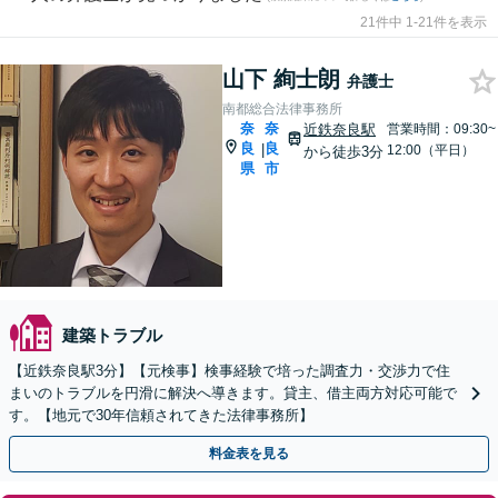
21件中 1-21件を表示
山下 絢士朗
弁護士
南都総合法律事務所
奈
奈
近鉄奈良駅
営業時間：09:30~
良
良
|
12:00（平日）
から徒歩3分
県
市
建築トラブル
【近鉄奈良駅3分】【元検事】検事経験で培った調査力・交渉力で住
まいのトラブルを円滑に解決へ導きます。貸主、借主両方対応可能で
す。【地元で30年信頼されてきた法律事務所】
料金表を見る