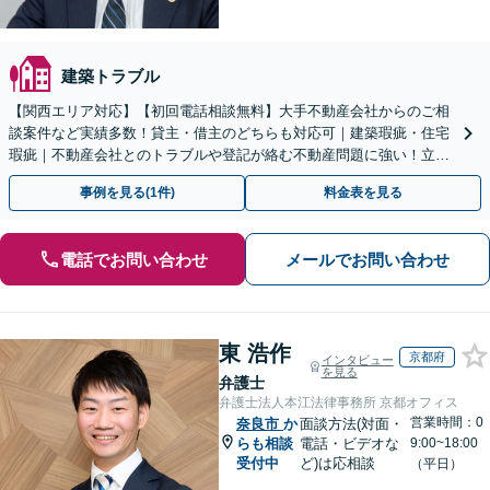
建築トラブル
【関西エリア対応】【初回電話相談無料】大手不動産会社からのご相
談案件など実績多数！貸主・借主のどちらも対応可｜建築瑕疵・住宅
瑕疵｜不動産会社とのトラブルや登記が絡む不動産問題に強い！立ち
退き／建物の明け渡し請求【Zooｍ相談可】
事例を見る(1件)
料金表を見る
電話でお問い合わせ
メールでお問い合わせ
東 浩作
京都府
インタビュー
を見る
弁護士
弁護士法人本江法律事務所 京都オフィス
営業時間：0
奈良市
か
面談方法(対面・
らも相談
電話・ビデオな
9:00~18:00
受付中
ど)は応相談
（平日）