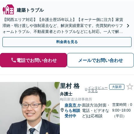
建築トラブル
【関西エリア対応】【弁護士歴15年以上】【オーナー側に注力】家賃
滞納・明け渡しや強制退去など、解決実績豊富です。売買契約やリフ
ォームトラブル、不動産業者とのトラブルなどにも対応。一人で解決
しようとする前に、遠慮なくご相談ください。
料金表を見る
電話でお問い合わせ
メールでお問い合わせ
里村 格
大阪府
インタビュー
を見る
弁護士
梅田新道法律事務所
営業時間：0
奈良市
か
面談方法(対面・
らも相談
電話・ビデオな
9:00~18:00
受付中
ど)は応相談
（平日）