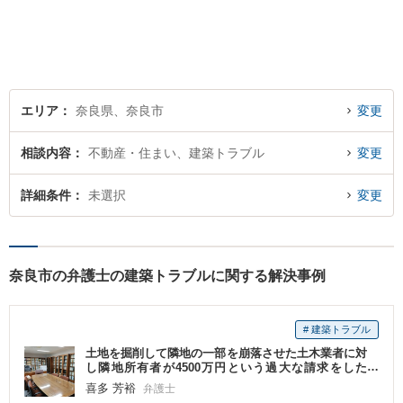
題の「入口」から、必要な情
報をご提供します！少しでも
疑問をお持ちの方は、まずご
相談を！
エリア
奈良県、奈良市
変更
相談内容
不動産・住まい、建築トラブル
変更
詳細条件
未選択
変更
奈良市の弁護士の建築トラブルに関する解決事例
# 建築トラブル
土地を掘削して隣地の一部を崩落させた土木業者に対
し隣地所有者が4500万円という過大な請求をした
が、理を説いて妥当な金額で和解した事案。
喜多 芳裕
弁護士