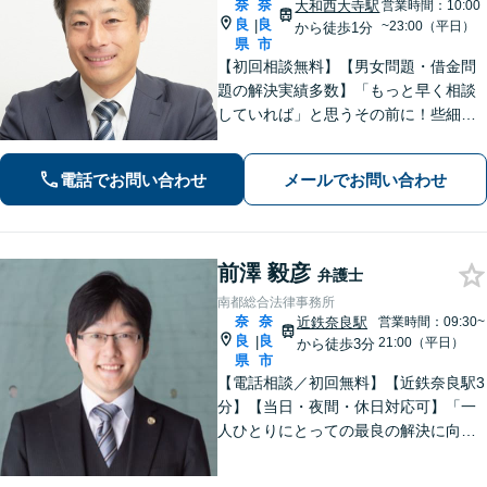
奈
奈
大和西大寺駅
営業時間：10:00
良
良
|
~23:00（平日）
から徒歩1分
県
市
【初回相談無料】【男女問題・借金問
題の解決実績多数】「もっと早く相談
していれば」と思うその前に！些細な
ことでもまずはご相談ください。依頼
者さまと密に連絡を取り、納得できる
電話でお問い合わせ
メールでお問い合わせ
解決を目指します【大和西大寺駅1分】
【休日・夜間対応可】
前澤 毅彦
弁護士
南都総合法律事務所
奈
奈
近鉄奈良駅
営業時間：09:30~
良
良
|
21:00（平日）
から徒歩3分
県
市
【電話相談／初回無料】【近鉄奈良駅3
分】【当日・夜間・休日対応可】「一
人ひとりにとっての最良の解決に向け
て活動すること」を常に考えます。交
通事故／離婚、相続／債務整理／企業