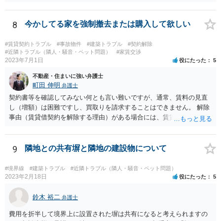
の選任を目指すことになります。
8
今かしてる家を強制撤去または購入して欲しい
#賃貸契約トラブル
#事故物件
#建築トラブル
#契約解除
#近隣トラブル（隣人・騒音・ペット問題）
#家賃交渉
2023年7月1日
役にたった
5
不動産・住まいに強い弁護士
町田 伸明
弁護士
契約書等を確認してみない何とも言い難いですが、通常、賃料の見直
し（増額）は困難ですし、買取りを請求することはできません。 解除
事由（賃貸借契約を解除する理由）がある場合には、賃貸借契約を解
除して、土地建物の明け渡しを求めることも可能です。 明け渡しを求
めることができる状況であれば、事実上、賃料の見直し（増額）や買
取りの交渉をすることもあり得るでしょう。 反対に、明け渡しを求め
9
隣地との共有塀と隣地の建設物について
ることが難しいのであれば、賃料の見直し（増額）や買取りの交渉も
困難とならざるを得ないでしょう。 いずれにしても、（強制的な）明
#境界線
#建築トラブル
#近隣トラブル（隣人・騒音・ペット問題）
け渡しなどの請求もお考えなのであれば、現況や契約書等の確認が不
2023年2月18日
役にたった
5
可欠ですから、資料等一式を持参して弁護士にご相談された方がよい
かと思います。
鈴木 裕二
弁護士
費用を折半して境界上に設置された塀は共有になると考えられますの