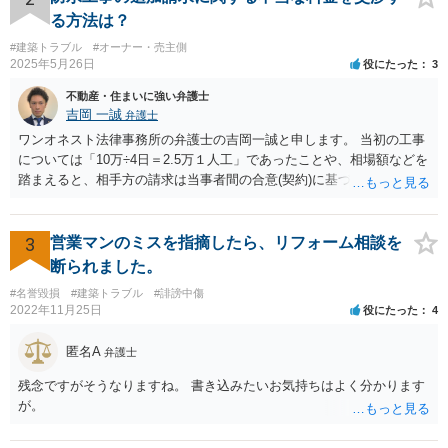
請求してきました。 この家の台所の流し台は古いステンレス製のものでリ
る方法は？
ユースショップに行けば 5万円程度でも買えると思われますが、 Bの見積もり
では数十万円するシステムキッチンが入っており、風呂場も安価なポリエチ
#建築トラブル
#オーナー・売主側
レン製のバスタブですが数十万円のシステムバスで見積もっていました。
2025年5月26日
役にたった
3
例えば 200万円で買った自動車を十年使った時点で壊された場合、中古車市
場が確立していますので20万円程度あれば中古車市場から同等のものが購入
不動産・住まいに強い弁護士
できますから、賠償額は20万円でいいのです。 しかし、家の場合は200万
吉岡 一誠
弁護士
円の中古家屋があってもその土地に定着しているのであり、簡単に移動でき
ワンオネスト法律事務所の弁護士の吉岡一誠と申します。 当初の工事
ないので損害額の算定には極めて困難な問題が生じます。 裁判長はどのよ
うに対処したらよいか困惑しているようでした。 私は理を説いた詳細な準
については「10万÷4日＝2.5万１人工」であったことや、相場額などを
備書面を提出し、裁判長に「因果関係は認めます。しかし問題は損害額と寄
踏まえると、相手方の請求は当事者間の合意(契約)に基づかない不当な
与度（被告らの行為が原告の損害に及ぼしている度合い）だと思います。寄
請求と言い得るので、追加工事代金については10万円（2.5万×4人）し
与度の立証には相当額の費用がかかりますので、原告のためにも和解で解決
か支払う意向がない旨を伝えて、減額の交渉をすべきでしょう。 相手
することが望ましいと思います。」と言い、「 A、B、Cそれぞれ 200万円、
方の立場としても、裁判を起こす時間や労力、経済的コストその他裁
3
営業マンのミスを指摘したら、リフォーム相談を
計600万円。」の和解案を提示しました。 Ｄは4500万円を請求していまし
判が終わるまでキャッシュが入ってこないことなどがネックになり得
たのでその説得には相当の時間がかかったようですが、裁判長は私の書面を
断られました。
もとに和解に応じることがＤの利益だと強く説得したようであり、和解期日
るでしょうから、減額に応じてくる可能性は大いにあるかと思いま
を数回重ねた結果Dは私の和解案に応じることになりました。 ところが設
#名誉毀損
#建築トラブル
#誹謗中傷
す。
2022年11月25日
計したCは自分には責任はないと言い張って 200万円の支払いに応じないので
役にたった
4
す。 私は裁判長に「ABとCの弁論の分離して、ABのみ和解を成立させてほ
しい。 Cには大きな責任があると思うので引き続いて裁判を続けてもらいた
匿名A
弁護士
い。Ｄが私に委任状を書いてくれるのであれば、私は弁護士費用なしで、私
の弁護士としての全ての能力を投じてＣに対する請求をしてもよい。」と言
残念ですがそうなりますね。 書き込みたいお気持ちはよく分かります
ったところ、裁判長は「弁論を分離せず、なんとかＣについての和解を勧め
が。
たい。」と言われました。 裁判所が強く和解を勧めるのはこの事件の判決
を書くのが大変だからであり、ABと和解をしてもＣとの審理が続行するので
あれば判決を書かざるを得ず、裁判所にとって大変であることは変わりない