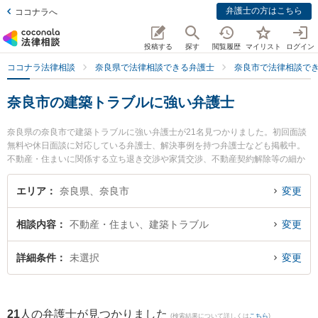
弁護士の方はこちら
ココナラへ
投稿する
探す
閲覧履歴
マイリスト
ログイン
ココナラ法律相談
奈良県で法律相談できる弁護士
奈良市で法律相談で
奈良市の建築トラブルに強い弁護士
奈良県の奈良市で建築トラブルに強い弁護士が21名見つかりました。初回面談
無料や休日面談に対応している弁護士、解決事例を持つ弁護士なども掲載中。
不動産・住まいに関係する立ち退き交渉や家賃交渉、不動産契約解除等の細か
な分野での絞り込み検索もでき便利です。特に南都総合法律事務所の山下 絢士
朗弁護士や喜多芳裕法律事務所の喜多 芳裕弁護士、岡本法律事務所の岡本 卓也
エリア
奈良県、奈良市
変更
弁護士のプロフィール情報や弁護士費用、強みなどが注目されています。『奈
良市で土日や夜間に発生した建築トラブルのトラブルを今すぐに弁護士に相談
相談内容
不動産・住まい、建築トラブル
変更
したい』『建築トラブルのトラブル解決の実績豊富な近くの弁護士を検索した
い』『初回相談無料で建築トラブルを法律相談できる奈良市内の弁護士に相談
予約したい』などでお困りの相談者さんにおすすめです。
詳細条件
未選択
変更
21
人の弁護士が見つかりました
(検索結果について詳しくは
こちら
)