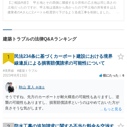
【ご相談内容】 甲土地とその西側に隣接するＤ所有の乙土地は同じ高さの
土地だったのですが、甲土地は道路から高かったので甲土地の所有者Ｂは土
建業者のAさんに2メートル程度切り下げるよう造成工事を依頼しました。
造成工事はＣ設計士が設計したのですが、 その設計図によれば甲土地の西側
を乙土地ギリギリまで養生もせずに切り下げるようになっていましたので、A
さんはＣ設計士の設計通り乙土地ギリギリまで切り下げていったところ、乙
土地の南東が崩れ、境界線付近あった倉庫が落下してきたのです。 ＤはＡ
とＢに、「乙土地ギリギリまで切り下げたために家全体が傾いた。この家に
建築トラブルの法律Q&Aランキング
は住めないから家の改築費用を出してもらいたい。」と言ってきました。
Ａが建築業者に家の改築費用を見積もってもらったところ2500万円程度かか
るということでした。 ところがその後風呂場の下の水道管の継ぎ目から漏
1
水があり乙土地の東側はこの漏水で地盤が軟弱になっていることが明らかに
民法234条に基づくカーポート建設における境界
なりました。 そこで、ＡとＢは私のところに相談に来たのです。 私は妥
線違反による損害賠償請求の可能性について
当なＤの損害額とそれぞれの責任を勘案し、A、B、Cそれぞれが200万円、計
600万円の示談金を提示したのですが、Ｄはこれに応じずＰ弁護士を代理人と
#境界線
#建築トラブル
しました。 私はP弁護士に乙土地の地盤の強度を調査したい旨申入れたと
2023年8月13日
役にたった
6
ころＰ弁護士もこれに同意しましたので、サウンディング調査という方法に
より乙土地の地盤の堅さを調査をしたところ、N値（地盤の硬さを示す数値）
秋山 直人
弁護士
はとても低く、調査をした担当者は「豆腐の上に家が立ってるような状態
だ。」と言いました。 倉庫が落下した直接の原因はAの掘削によるもので
そうですね、先方のカーポートが耐火構造の可能性もありますし、逆
すが、この家が傾いた原因は長年の風呂場の地下からの漏水により地盤が軟
襲の可能性もありますし、損害賠償請求というのはやめておいた方が
弱化し、その軟弱な地盤の上に基礎を増強しないまま2階部分を建築して基礎
良さそうな気がします。
にかかる重量が増えたことなどによるものと思われます。 そこで私ははP
弁護士にその旨説明して、「 A、Bそれぞれ200万円ずつなら支払う。」と言
ったところ、Ｄはこの申し入れには応じずに訴訟を提起してきました。 D
は訴訟において地盤の改良費用と家の取壊し、再築費用として約4500万円を
2
防水工事の追加請求に関する不当な料金を交渉す