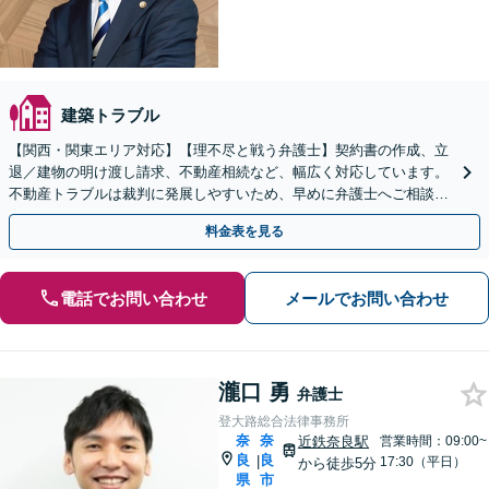
建築トラブル
【関西・関東エリア対応】【理不尽と戦う弁護士】契約書の作成、立
退／建物の明け渡し請求、不動産相続など、幅広く対応しています。
不動産トラブルは裁判に発展しやすいため、早めに弁護士へご相談く
ださい。【電話・メール・WEB相談可】
料金表を見る
電話でお問い合わせ
メールでお問い合わせ
瀧口 勇
弁護士
登大路総合法律事務所
奈
奈
近鉄奈良駅
営業時間：09:00~
良
良
|
17:30（平日）
から徒歩5分
県
市