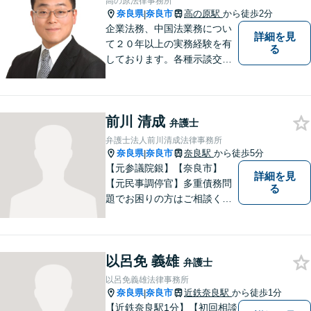
高の原法律事務所
おまかせください！
奈良県
奈良市
高の原駅
から徒歩2分
|
企業法務、中国法業務につい
詳細を見
て２０年以上の実務経験を有
る
しております。各種示談交
渉、契約案件、海外取引等で
お悩みの場合は、お気軽にご
連絡ください。
前川 清成
弁護士
弁護士法人前川清成法律事務所
奈良県
奈良市
奈良駅
から徒歩5分
|
【元参議院銀】【奈良市】
詳細を見
【元民事調停官】多重債務問
る
題でお困りの方はご相談くだ
さい。その他、一般民事事件
も対応しております。奈良市
大宮町でお困りの方がいまし
以呂免 義雄
たら、一度ご相談ください。
弁護士
以呂免義雄法律事務所
奈良県
奈良市
近鉄奈良駅
から徒歩1分
|
【近鉄奈良駅1分】【初回相談