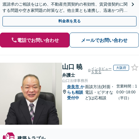
渡請求のご相談をはじめ、不動産売買契約の有効性、賃貸借契約に関
する問題や空き家問題の対策など。他士業とも連携し、迅速かつ円滑
な解決を目指します【顧問契約】【西宮北口駅3分】
料金表を見る
電話でお問い合わせ
メールでお問い合わせ
山口 暁
大阪府
インタビュー
を見る
弁護士
山口法律事務所
営業時間：1
奈良市
か
面談方法(対面・
らも相談
電話・ビデオな
0:00~18:00
受付中
ど)は応相談
（平日）
建築トラブル