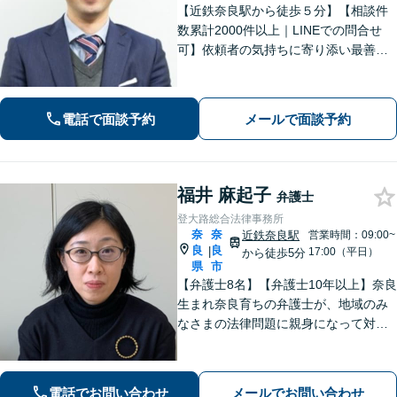
【近鉄奈良駅から徒歩５分】【相談件
数累計2000件以上｜LINEでの問合せ
可】依頼者の気持ちに寄り添い最善の
解決策をご提案します。交通事故・相
続・借金・など幅広く対応【オンライ
ン法律相談可能】
電話で面談予約
メールで面談予約
福井 麻起子
弁護士
登大路総合法律事務所
奈
奈
近鉄奈良駅
営業時間：09:00~
良
良
|
17:00（平日）
から徒歩5分
県
市
【弁護士8名】【弁護士10年以上】奈良
生まれ奈良育ちの弁護士が、地域のみ
なさまの法律問題に親身になって対応
します【離婚問題】家族・子どもの問
題に強みあり【相続遺言】丁寧にお話
を伺うことを大切にしています【近鉄
電話でお問い合わせ
メールでお問い合わせ