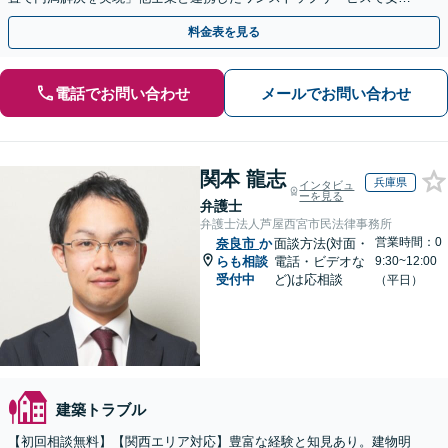
／顧問契約のご相談も承ります
料金表を見る
電話でお問い合わせ
メールでお問い合わせ
関本 龍志
兵庫県
インタビュ
ーを見る
弁護士
弁護士法人芦屋西宮市民法律事務所
営業時間：0
奈良市
か
面談方法(対面・
らも相談
電話・ビデオな
9:30~12:00
受付中
ど)は応相談
（平日）
建築トラブル
【初回相談無料】【関西エリア対応】豊富な経験と知見あり。建物明