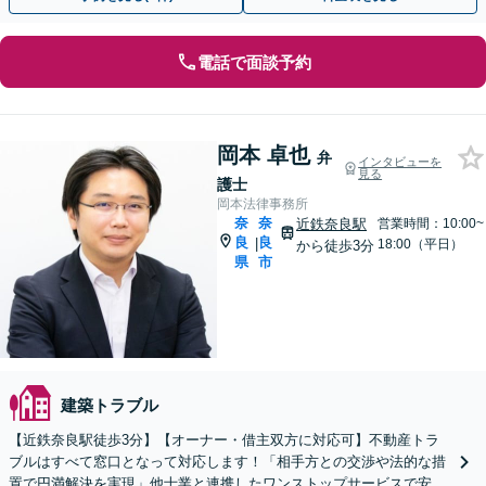
電話で面談予約
岡本 卓也
弁
インタビューを
見る
護士
岡本法律事務所
奈
奈
近鉄奈良駅
営業時間：10:00~
良
良
|
18:00（平日）
から徒歩3分
県
市
建築トラブル
【近鉄奈良駅徒歩3分】【オーナー・借主双方に対応可】不動産トラ
ブルはすべて窓口となって対応します！「相手方との交渉や法的な措
置で円満解決を実現」他士業と連携したワンストップサービスで安心