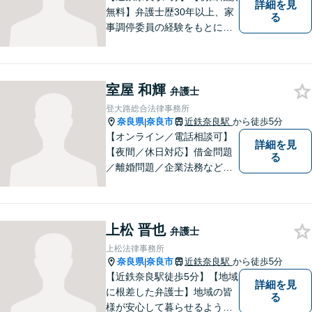
詳細を見
無料】弁護士歴30年以上、家
る
事調停委員の経験をもとに複
雑な相続問題も依頼者様の状
況に合わせ、適切なアドバイ
スをご提供いたします。相続
室屋 和輝
発生前のご相談も受け付けて
弁護士
おります。【電話相談可】
登大路総合法律事務所
奈良県
奈良市
近鉄奈良駅
から徒歩5分
|
【オンライン／電話相談可】
詳細を見
【夜間／休日対応】借金問題
る
／離婚問題／企業法務など幅
広く対応。皆さまが抱える
様々な問題を解決するお手伝
いをすることはもちろん、皆
上松 晋也
さまに安心を与えることを目
弁護士
指します。【地域に根差した
上松法律事務所
弁護士】まずはお気軽にご相
奈良県
奈良市
近鉄奈良駅
から徒歩5分
|
談ください。
【近鉄奈良駅徒歩5分】【地域
詳細を見
に根差した弁護士】地域の皆
る
様が安心して暮らせるように