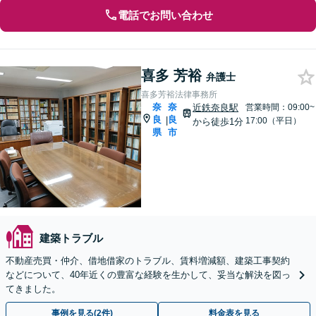
電話でお問い合わせ
喜多 芳裕
弁護士
喜多芳裕法律事務所
奈
奈
近鉄奈良駅
営業時間：09:00~
良
良
|
17:00（平日）
から徒歩1分
県
市
建築トラブル
不動産売買・仲介、借地借家のトラブル、賃料増減額、建築工事契約
などについて、40年近くの豊富な経験を生かして、妥当な解決を図っ
てきました。
事例を見る(2件)
料金表を見る