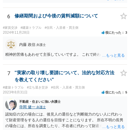
というのは、まさしくご主人の責任ですので、全額ご主人が負担され
も、どのような反論でも対応できるように自身の主張をきちんと押さ
るべきものであり、奥さんが負担すべき債務ではありません。つまり
え、説得力のある説明と資料を用意することだと思います。 ただ、今
奥さんにメンテナンス工事契約を承諾しなければならない義務はあり
6
修繕期間および今後の賃料減額について
回提出を予定している資料がどのようなものであるのか、争点とどの
ません。 それでも請求をされましたら、個別の法律相談をされること
ような関係があるのか、なぜ調停を選択したのか等の個別事情によっ
をお薦めします。
て具体的なに採るべき手段は変わってくるため、上記はあくまで個別
#家賃交渉
#建築トラブル
#住民・入居者・買主側
2024年11月28日
役にたった
3
事情を踏まえない一般論としてご理解いただき、本件でどのように対
応すべきであるかについては弁護士へ直接相談された方がよいと思い
内藤 政信
ます。
弁護士
精神的苦痛もあわせて主張していいですよ。 これで終わります。
7
"実家の取り壊し要請について、法的な対応方法
を教えてください"
#建築トラブル
#立ち退き交渉
#住民・入居者・買主側
2023年8月31日
役にたった
5
不動産・住まいに強い弁護士
寺岡 健一
弁護士
認知症の父の場合には、後見人の選任など判断能力のない人に代わっ
て財産管理をする人の選任を目指すことになります。 所在不明の長男
の場合には、所在を調査したり、不在者に代わって財産を管理する人