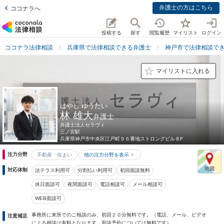
弁護士の方はこちら
ココナラへ
投稿する
探す
閲覧履歴
マイリスト
ログイン
ココナラ法律相談
兵庫県で法律相談できる弁護士
神戸市で法律相談で
マイリストに入れる
はやし ゆうだい
林 雄大
弁護士
弁護士法人セラヴィ
三ノ宮駅
兵庫県
神戸市中央区江戸町９６番地ストロングビル８F
注力分野
不動産・住まい
他の注力分野を表示
対応体制
法テラス利用可
分割払い利用可
初回面談無料
休日面談可
夜間面談可
電話相談可
メール相談可
WEB面談可
事務所に来所でのご相談のみ、初回２０分無料です。（電話、メール、ビデオ
注意補足
による相談は有料となります。面談予約については無料です）