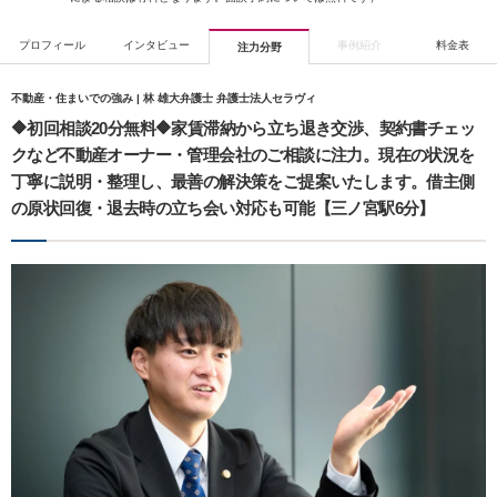
プロフィール
インタビュー
事例紹介
料金表
注力分野
不動産・住まいでの強み | 林 雄大弁護士 弁護士法人セラヴィ
🔶初回相談20分無料🔶家賃滞納から立ち退き交渉、契約書チェッ
クなど不動産オーナー・管理会社のご相談に注力。現在の状況を
丁寧に説明・整理し、最善の解決策をご提案いたします。借主側
の原状回復・退去時の立ち会い対応も可能【三ノ宮駅6分】