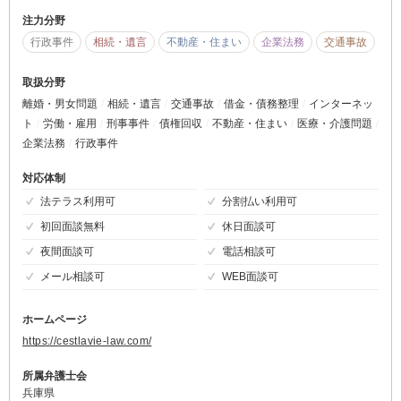
注力分野
行政事件
相続・遺言
不動産・住まい
企業法務
交通事故
取扱分野
離婚・男女問題
相続・遺言
交通事故
借金・債務整理
インターネッ
ト
労働・雇用
刑事事件
債権回収
不動産・住まい
医療・介護問題
企業法務
行政事件
対応体制
法テラス利用可
分割払い利用可
初回面談無料
休日面談可
夜間面談可
電話相談可
メール相談可
WEB面談可
ホームページ
https://cestlavie-law.com/
所属弁護士会
兵庫県