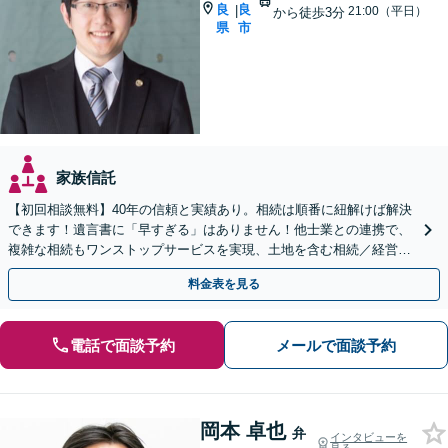
良
良
|
21:00（平日）
から徒歩3分
県
市
家族信託
【初回相談無料】40年の信頼と実績あり。相続は順番に紐解けば解決
できます！遺言書に「早すぎる」はありません！他士業との連携で、
複雑な相続もワンストップサービスを実現、土地を含む相続／経営者
さまの相続対策などにも対応可【近鉄奈良駅3分】
料金表を見る
電話で面談予約
メールで面談予約
岡本 卓也
弁
インタビューを