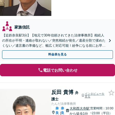
家族信託
【近鉄奈良駅3分】【地元で30年信頼されてきた法律事務所】相続人
の所在が不明・連絡が取れない／突然相続が発生／遺産分割で揉めた
くない／遺言書の準備など、幅広く対応可能！紛争になる前にお早め
にご相談ください。【複数弁護士で対応可能】
料金表を見る
電話でお問い合わせ
反田 貴博
弁
インタビューを
見る
護士
たんだ法律事務所
奈
奈
大和西大寺駅
営業時間：10:00
良
良
|
~23:00（平日）
から徒歩1分