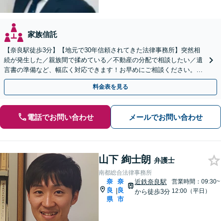
家族信託
【奈良駅徒歩3分】【地元で30年信頼されてきた法律事務所】突然相
続が発生した／親族間で揉めている／不動産の分配で相談したい／遺
言書の準備など、幅広く対応できます！お早めにご相談ください。他
士業と連携しスピーディーな解決を目指します
料金表を見る
電話でお問い合わせ
メールでお問い合わせ
山下 絢士朗
弁護士
南都総合法律事務所
奈
奈
近鉄奈良駅
営業時間：09:30~
良
良
|
12:00（平日）
から徒歩3分
県
市