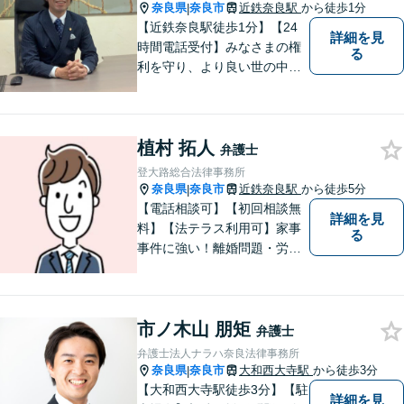
す。
奈良県
奈良市
近鉄奈良駅
から徒歩1分
|
【近鉄奈良駅徒歩1分】【24
詳細を見
時間電話受付】みなさまの権
る
利を守り、より良い世の中に
していくことに全力を尽くし
ます。金銭問題／男女問題／
交通事故／刑事事件に注力し
植村 拓人
ています。法律トラブルでお
弁護士
悩みごとがありましたら、お
登大路総合法律事務所
気軽にご相談ください。
奈良県
奈良市
近鉄奈良駅
から徒歩5分
|
【電話相談可】【初回相談無
詳細を見
料】【法テラス利用可】家事
る
事件に強い！離婚問題・労働
問題・借金トラブルなど幅広
く解決。丁寧なサポート＆親
身な姿勢を心がけて対応！相
市ノ木山 朋矩
談しやすい弁護士を目指す
弁護士
【夜間・休日面談可】【完全
弁護士法人ナラハ奈良法律事務所
個室】【近鉄奈良駅5分】
奈良県
奈良市
大和西大寺駅
から徒歩3分
|
【大和西大寺駅徒歩3分】【駐
詳細を見