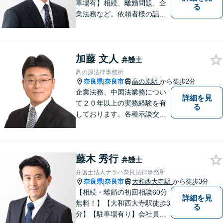
車場有】相続、離婚問題、企
る
業法務など。依頼者様の話を
親身になって聞き、最善の方
向性を示す弁護士でありたい
と思っています。「こんなこ
加藤 文人
と聞いても良いのかな」など
弁護士
と思わず、ぜひ一度ご相談く
高の原法律事務所
ださい。【お子様連れ相談
奈良県
奈良市
高の原駅
から徒歩2分
|
可】
企業法務、中国法業務につい
詳細を見
て２０年以上の実務経験を有
る
しております。各種示談交
渉、契約案件、海外取引等で
お悩みの場合は、お気軽にご
連絡ください。
藤木 秀行
弁護士
弁護士法人ナラハ奈良法律事務所
奈良県
奈良市
大和西大寺駅
から徒歩3分
|
【相続・離婚の初回相談60分
詳細を見
無料！】【大和西大寺駅徒歩3
る
分】【駐車場有り】会社員を