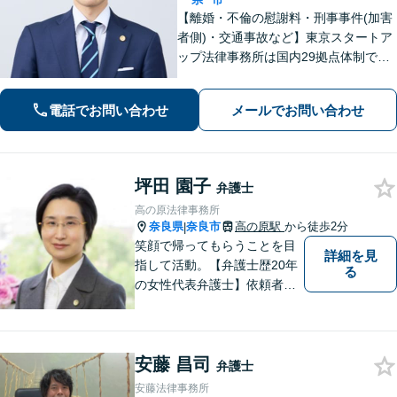
【離婚・不倫の慰謝料・刑事事件(加害
者側)・交通事故など】東京スタートア
ップ法律事務所は国内29拠点体制で全
国対応！【ご自宅からの電話相談にも
対応(法律相談は完全予約制)】各分野で
電話でお問い合わせ
メールでお問い合わせ
専門性の高い弁護士が寄り添い解決を
サポートします。
坪田 園子
弁護士
高の原法律事務所
奈良県
奈良市
高の原駅
から徒歩2分
|
笑顔で帰ってもらうことを目
詳細を見
指して活動。【弁護士歴20年
る
の女性代表弁護士】依頼者の
納得のできる結果に向けて最
善を尽くします。【元非常勤
調停官の経験】交渉ごとなら
安藤 昌司
お任せください！あなたのお
弁護士
悩み、とことんお聞きしま
安藤法律事務所