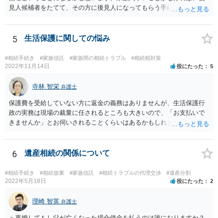
見人候補者をたてて、その方に後見人になってもらう手続をすすめた
ほうが、今後もいろいろやりやすくなると思います。
5
生活保護に関しての悩み
#相続手続き
#家族信託
#家族間の相続トラブル
#相続税対策
2022年11月14日
役にたった
5
寺林 智栄
弁護士
保護費を受給していない方に返金の義務はありませんが、生活保護行
政の実務は現場の裁量に任されるところも大きいので、「お支払いで
きませんか」とお伺いされることくらいはあるかもしれません。 通報
するかどうかは、あなたとお父さんの妹さんとの関係などを総合的に
考えてご判断いただくのが良いと思います。
6
遺産相続の関係について
#相続手続き
#相続放棄
#家族信託
#相続トラブルの代理交渉
#遺産分割
2022年5月18日
役にたった
2
理崎 智英
弁護士
＞再婚してもし父が亡くなった場合借金を払うのは誰になりますか？