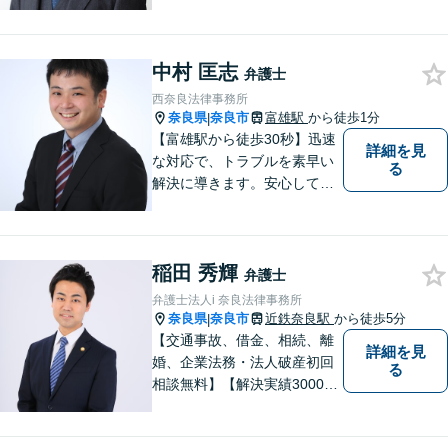
経験したことで「普通の人」
の感覚を大切にしています。
少しでも気になることがあり
中村 匡志
ましたら、どうぞお気軽にご
弁護士
相談ください。【お子様連れ
西奈良法律事務所
相談可】
奈良県
奈良市
富雄駅
から徒歩1分
|
【富雄駅から徒歩30秒】迅速
詳細を見
な対応で、トラブルを素早い
る
解決に導きます。安心して話
せる雰囲気ですので、まずは
お気軽にご相談ください。刑
事事件・離婚/男女問題・相
稲田 秀輝
続・遺言・交通事故・借金・
弁護士
債務整理などはお任せくださ
弁護士法人i 奈良法律事務所
い。
奈良県
奈良市
近鉄奈良駅
から徒歩5分
|
【交通事故、借金、相続、離
詳細を見
婚、企業法務・法人破産初回
る
相談無料】【解決実績3000件
超】 交通事故・借金（債務整
理）・離婚・相続・労働問