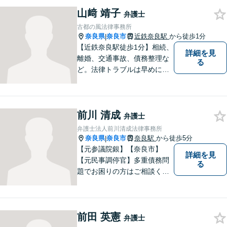
題・不動産トラブル・企業法
山﨑 靖子
務のお悩みは【弁護士法人ｉ
弁護士
（アイ）奈良法律事務所】に
古都の風法律事務所
おまかせください！
奈良県
奈良市
近鉄奈良駅
から徒歩1分
|
【近鉄奈良駅徒歩1分】相続、
詳細を見
離婚、交通事故、債務整理な
る
ど。法律トラブルは早めに弁
護士へ相談することが重要で
す。ご依頼者さまの抱えてい
らっしゃる不安や、ご希望を
前川 清成
丁寧にお伺いいたします。
弁護士
弁護士法人前川清成法律事務所
奈良県
奈良市
奈良駅
から徒歩5分
|
【元参議院銀】【奈良市】
詳細を見
【元民事調停官】多重債務問
る
題でお困りの方はご相談くだ
さい。その他、一般民事事件
も対応しております。奈良市
大宮町でお困りの方がいまし
前田 英憲
たら、一度ご相談ください。
弁護士