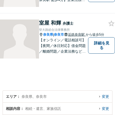
交通事故／遺言・相続／家事
関係など幅広く対応。法律問
題の「入口」から、必要な情
室屋 和輝
報をご提供します！少しでも
弁護士
疑問をお持ちの方は、まずご
登大路総合法律事務所
相談を！
奈良県
奈良市
近鉄奈良駅
から徒歩5分
|
【オンライン／電話相談可】
詳細を見
【夜間／休日対応】借金問題
る
／離婚問題／企業法務など幅
広く対応。皆さまが抱える
様々な問題を解決するお手伝
いをすることはもちろん、皆
さまに安心を与えることを目
指します。【地域に根差した
弁護士】まずはお気軽にご相
談ください。
エリア
奈良県、奈良市
変更
相談内容
相続・遺言、家族信託
変更