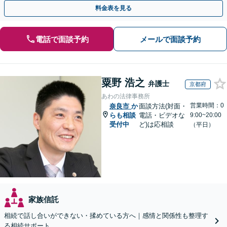
対応実績。【バリアフリー】【完全個室対応】
料金表を見る
電話で面談予約
メールで面談予約
粟野 浩之
弁護士
京都府
あわの法律事務所
営業時間：0
奈良市
か
面談方法(対面・
らも相談
電話・ビデオな
9:00~20:00
受付中
ど)は応相談
（平日）
家族信託
相続で話し合いができない・揉めている方へ｜感情と関係性も整理す
る相続サポート