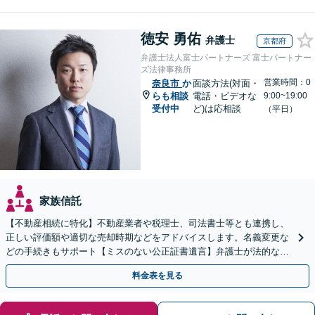
徳安 勇佑
弁護士
京都府
弁護士法人富士パートナーズ 富士パートナー
ズ法律事務所
営業時間：0
奈良市
か
面談方法(対面・
らも相談
電話・ビデオな
9:00~19:00
受付中
ど)は応相談
（平日）
家族信託
【不動産相続に特化】不動産業者や税理士、司法書士等とも連携し、
正しい評価額や適切な売却時期などをアドバイスします。名義変更な
どの手続きもサポート【ミスのない公正証書遺言】弁護士が法的な観
点から遺言書を作成します。
料金表を見る