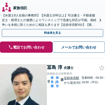
家族信託
【弁護士8人在籍の事務所】【弁護士10年以上】司法書士・不動産鑑
定士・税理士との連携によりワンストップで迅速な対応が可能。相続
争いを未然に防ぐためのご相談も承ります【近鉄奈良駅4分】【夜
間・休日の相談可能】【オンライン相談可能】
料金表を見る
電話でお問い合わせ
メールでお問い合わせ
冨島 淳
弁護士
南都総合法律事務所
奈
奈
近鉄奈良駅
営業時間：09:30~
良
良
|
18:00（平日）
から徒歩3分
県
市