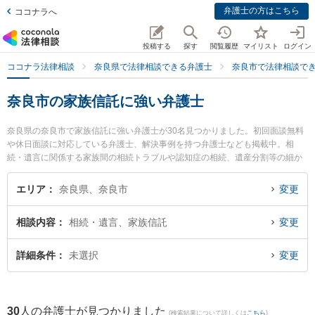
弁護士の方はこちら
ココナラへ
投稿する
探す
閲覧履歴
マイリスト
ログイン
ココナラ法律相談
奈良県で法律相談できる弁護士
奈良市で法律相談で
奈良市の家族信託に強い弁護士
奈良県の奈良市で家族信託に強い弁護士が30名見つかりました。初回面談無料
や休日面談に対応している弁護士、解決事例を持つ弁護士なども掲載中。相
続・遺言に関係する家族間の相続トラブルや認知症の相続、遺産分割等の細か
な分野での絞り込み検索もでき便利です。特にひかり中央法律事務所の吉田 晃
宏弁護士やオルタナ法律事務所の田中 悠介弁護士、弁護士法人ナラハ奈良法律
エリア
奈良県、奈良市
変更
事務所の金丸 有希弁護士のプロフィール情報や弁護士費用、強みなどが注目さ
れています。『奈良市で土日や夜間に発生した家族信託のトラブルを今すぐに
相談内容
相続・遺言、家族信託
変更
弁護士に相談したい』『家族信託のトラブル解決の実績豊富な近くの弁護士を
検索したい』『初回相談無料で家族信託を法律相談できる奈良市内の弁護士に
相談予約したい』などでお困りの相談者さんにおすすめです。
詳細条件
未選択
変更
30
人の弁護士が見つかりました
(検索結果について詳しくは
こちら
)