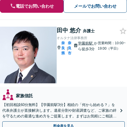
電話でお問い合わせ
メールでお問い合わせ
田中 悠介
弁護士
オルタナ法律事務所
奈
奈
学園前駅
か
営業時間：10:00~
良
良
|
19:00（平日）
ら徒歩3分
県
市
家族信託
【初回相談60分無料】【学園前駅3分】相続の「何から始める？」を
代表弁護士が直接解決します。遺産分割や財産調査など、ご家族の絆
を守るための最適な進め方をご提案します。まずはお気軽にご相談く
ださい【オンライン相談可】
料金表を見る