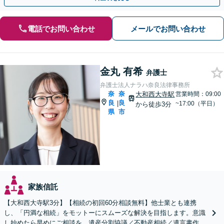
電話でお問い合わせ
メールでお問い合わせ
金丸 有希
弁護士
弁護士法人ナラハ奈良法律事務所
奈
奈
大和西大寺駅
営業時間：09:00
良
良
|
~17:00（平日）
から徒歩3分
県
市
家族信託
【大和西大寺駅3分】【相続の初回60分相談無料】他士業とも連携
し、「円満な相続」をモットーにスムーズな解決を目指します。意識
し始めたら早めにご相談を。遺産分割協議／不動産相続／遺言書作成