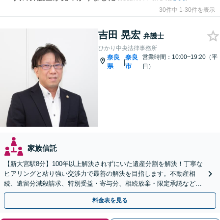
30件中 1-30件を表示
吉田 晃宏
弁護士
ひかり中央法律事務所
奈良
奈良
営業時間：10:00~19:20（平
|
県
市
日）
家族信託
【新大宮駅8分】100年以上解決されずにいた遺産分割を解決！丁寧な
ヒアリングと粘り強い交渉力で最善の解決を目指します。不動産相
続、遺留分減殺請求、特別受益・寄与分、相続放棄・限定承認など実
績多数。遺言書作成もお任せください。【初回面談無料】
料金表を見る