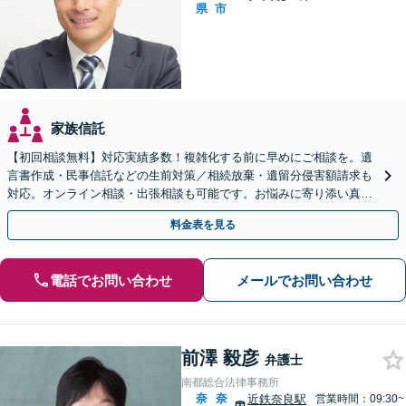
県
市
家族信託
【初回相談無料】対応実績多数！複雑化する前に早めにご相談を。遺
言書作成・民事信託などの生前対策／相続放棄・遺留分侵害額請求も
対応。オンライン相談・出張相談も可能です。お悩みに寄り添い真摯
に対応します【休日・夜間対応可】【大和西大寺駅1分】
料金表を見る
電話でお問い合わせ
メールでお問い合わせ
前澤 毅彦
弁護士
南都総合法律事務所
奈
奈
近鉄奈良駅
営業時間：09:30~