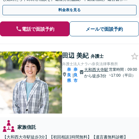
／生前贈与など【土曜・夜間対応可】【お子さま連れOK】
料金表を見る
電話で面談予約
メールで面談予約
田辺 美紀
弁護士
弁護士法人ナラハ奈良法律事務所
奈
奈
大和西大寺駅
営業時間：09:00
良
良
|
~17:00（平日）
から徒歩3分
県
市
家族信託
【大和西大寺駅徒歩3分】【初回相談1時間無料】【遺言書無料診断】