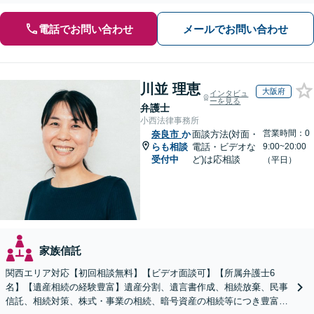
電話でお問い合わせ
メールでお問い合わせ
川並 理恵
大阪府
インタビュ
ーを見る
弁護士
小西法律事務所
営業時間：0
奈良市
か
面談方法(対面・
らも相談
電話・ビデオな
9:00~20:00
受付中
ど)は応相談
（平日）
家族信託
関西エリア対応【初回相談無料】【ビデオ面談可】【所属弁護士6
名】【遺産相続の経験豊富】遺産分割、遺言書作成、相続放棄、民事
信託、相続対策、株式・事業の相続、暗号資産の相続等につき豊富な