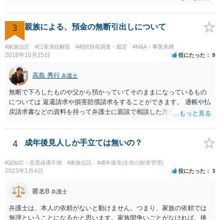
3
親族による、預金の無断引出しについて
#家族信託
#口座凍結解除
#相続財産調査・鑑定
#M&A・事業承継
2018年10月25日
役にたった
9
高島 秀行
弁護士
無断で下ろしたものや父から預かっていてそのままになっているもの
については 返還請求や損害賠償請求をすることができます。 通帳や払
戻請求書などの資料を持って弁護士に面談で相談した方がよいと思い
ます。
4
成年後見人しか手立ては無いの？
#認知症・意思疎通不能
#家族信託
#成年後見(生前の財産管理)
2023年1月4日
役にたった
3
匿名B
弁護士
弁護士は、本人の依頼がないと動けません。つまり、家族の依頼では
無理ということになるかと思います。家族間争いごとがなければ、後