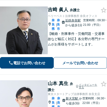
吉﨑 眞人
弁護士
ベリーベスト法律事務所 奈良オフィス
奈
奈
近鉄奈良駅
営業時間：09:30~
良
良
|
21:00（平日）
から徒歩1分
県
市
【離婚・刑事事件・労働問題・交通事
故など幅広く対応】各分野の専門チー
ムがお客様をサポートします。
電話でお問い合わせ
メールでお問い合わせ
山本 真生
弁
インタビューを
見る
護士
東京スタートアップ法律事務所 奈良支店
奈
奈
新大宮駅
か
営業時間：06:30~
良
良
|
22:00（平日）
ら徒歩3分
県
市