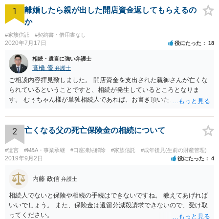
1
離婚したら親が出した開店資金返してもらえるの
か
#家族信託
#契約書・借用書なし
2020年7月17日
役にたった
18
相続・遺言に強い弁護士
髙橋 優
弁護士
ご相談内容拝見致しました。 開店資金を支出された親御さんが亡くな
られているということですと、相続が発生しているところとなりま
す。 むぅちゃん様が単独相続人であれば、お書き頂いたような方法で
ご主人に書面を書いてもらうことで対応は可能かと思います。 他にも
相続人おられるということであれば、他の相続人との協議が必要とな
るところです。 また、当該点とは別にご主人から貸付ではなく贈与で
2
亡くなる父の死亡保険金の相続について
あると主張される可能性がございます。 その場合には、貸付であるこ
とを伺わせる事情をどれだけ積み重ねることが出来るか、というとこ
#遺言
#M&A・事業承継
#口座凍結解除
#家族信託
#成年後見(生前の財産管理)
ろとなります。 返済の事実や、返済を約束するメール等です。 金額の
2019年9月2日
役にたった
4
大きさや状況を考えると、一つ一つの問題を解決し、万が一に備えて
おく方が宜しいかと思います。 緊急という訳ではないかと思います
内藤 政信
弁護士
が、事前準備が早い方が有効な手段が増える傾向にありますので、早
相続人でないと保険や相続の手続はできないですね。 教えてあげれば
目に弁護士を入れられることを御検討頂くと良いかと思います。
いいでしょう。 また、保険金は遺留分減殺請求できないので、受け取
ってください。