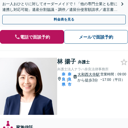
お一人おひとりに対してオーダーメイドで！「他の専門士業とも密に
連携し対応可能」遺産分割協議・調停／遺留分侵害額請求／遺言書作
成／相続放棄など【土曜・夜間対応可】【完全個室対応】
料金表を見る
電話で面談予約
メールで面談予約
林 揚子
弁護士
弁護士法人ナラハ奈良法律事務所
奈
奈
大和西大寺駅
営業時間：09:00
良
良
|
~17:00（平日）
から徒歩3分
県
市
家族信託