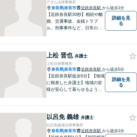
アダム法律事務所
奈良県
奈良市
近鉄奈良駅
から徒歩1分
|
【近鉄奈良駅30秒】相続や離
詳細を見
婚、交通事故、金銭トラブ
る
ル、刑事事件など、日常の中
で突然起こる法律問題に幅広
く対応しています。奈良県で
弁護士をお探しの方は、まず
上松 晋也
はお気軽にご相談ください。
弁護士
【初回相談料60分5,500円】
上松法律事務所
【分かりやすい説明】
奈良県
奈良市
近鉄奈良駅
から徒歩5分
|
【近鉄奈良駅徒歩5分】【地域
詳細を見
に根差した弁護士】地域の皆
る
様が安心して暮らせるように
力を尽くします。離婚問題／
相続問題／労働問題／不動産
問題／刑事事件など、幅広く
以呂免 義雄
対応します。【夜間／休日対
弁護士
応可】法律トラブルでお悩み
以呂免義雄法律事務所
の方は、お気軽にご相談くだ
奈良県
奈良市
近鉄奈良駅
から徒歩1分
|
さい。