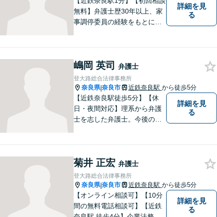
【近鉄奈良駅1分】【初回相談
詳細を見
無料】弁護士歴30年以上、家
る
事調停委員の経験をもとに複
雑な相続問題も依頼者様の状
況に合わせ、適切なアドバイ
スをご提供いたします。相続
嶋岡 英司
発生前のご相談も受け付けて
弁護士
おります。【電話相談可】
登大路総合法律事務所
奈良県
奈良市
近鉄奈良駅
から徒歩5分
|
【近鉄奈良駅徒歩5分】【休
詳細を見
日・夜間対応】理系から弁護
る
士を志した弁護士。今後の生
活や人間関係など、広い視野
を持って弁護いたします。お
困りごとがあれば、お気軽に
菊井 正宏
無料相談をご利用ください。
弁護士
【Zoom相談可】
登大路総合法律事務所
奈良県
奈良市
近鉄奈良駅
から徒歩5分
|
【オンライン相談可】【10分
詳細を見
間の無料電話相談可】【近鉄
る
奈良駅 徒歩4分】企業法務／