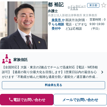
都 裕記
東京都
インタビュー
を見る
弁護士
弁護士法人新都法律事務所 東京事務所
営業時間：0
奈良市
か
面談方法(対面・
らも相談
電話・ビデオな
9:00~19:00
受付中
ど)は応相談
（平日）
家族信託
【全国対応】大阪・東京の2拠点でチームで迅速対応【電話・WEB相
談可】【遺産の取り分最大化を目指します】1営業日以内の返信を心
がけます「不動産が絡んだ複雑な遺産分割／遺留分／遺言書の作成・
執行／事業承継など、お任せください」【休日相談あり】
料金表を見る
電話でお問い合わせ
メールでお問い合わせ