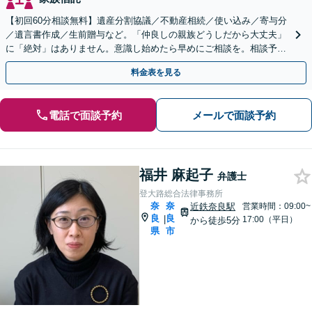
【初回60分相談無料】遺産分割協議／不動産相続／使い込み／寄与分
／遺言書作成／生前贈与など。「仲良しの親族どうしだから大丈夫」
に「絶対」はありません。意識し始めたら早めにご相談を。相談予約
をネットから24時間受付可能です【土曜・夜間対応可】
料金表を見る
電話で面談予約
メールで面談予約
福井 麻起子
弁護士
登大路総合法律事務所
奈
奈
近鉄奈良駅
営業時間：09:00~
良
良
|
17:00（平日）
から徒歩5分
県
市