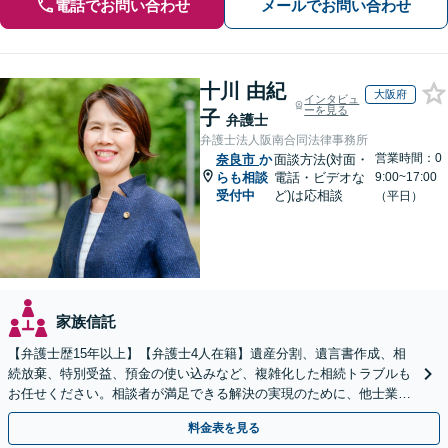
電話でお問い合わせ
メールでお問い合わせ
十川 由紀
大阪府
インタビュ
ーを見る
子
弁護士
弁護士法人阪南合同法律事務所
営業時間：0
奈良市
か
面談方法(対面・
らも相談
電話・ビデオな
9:00~17:00
受付中
ど)は応相談
（平日）
家族信託
【弁護士歴15年以上】【弁護士4人在籍】遺産分割、遺言書作成、相
続放棄、特別受益、預金の使い込みなど、複雑化した相続トラブルも
お任せください。相談者が満足できる解決の実現のために、他士業と
連携し最善を尽くします【完全個室】
料金表を見る