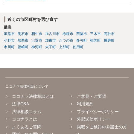
漏洩しないような対策を講じる なお、インターネットを通じたプログ
ラミング教育の提供が、特定商取引法上の「特定継続的役務」のう
ち、「電子計算機又はワードプロセッサーの操作に関する知識又 は技
近くの市区町村を選び直す
術の教授」(いわゆるパソコン教室)に該当するか否かについて、消費者
庁及び経済産業省の検討の結果、「パソコンの操作に関する知識や技
播磨
術の教授と一体不可分とならない限り、『特定継続的役務』に該当し
姫路市
明石市
相生市
加古川市
赤穂市
西脇市
三木市
高砂市
ない」ことが明らかにされています。 【参考】インターネットを通じ
小野市
加西市
宍粟市
加東市
たつの市
多可町
稲美町
播磨町
たプログラミング教育の提供が明確化されます~産業競争力強化法の
市川町
福崎町
神河町
太子町
上郡町
佐用町
「グレーゾーン解消制度」の活用~（経済産業省サイト） https://www.
meti.go.jp/policy/jigyou_saisei/kyousouryoku_kyouka/shinjigyo-kaitaku
seidosuishin/press/141225_press.pdf
ココナラ法律相談について
ココナラ法律相談とは
ご意見・ご要望
法律Q&A
利用規約
法律相談コラム
プライバシーポリシー
ココナラとは
外部送信ポリシー
よくあるご質問
掲載をご検討の弁護士の方
へ