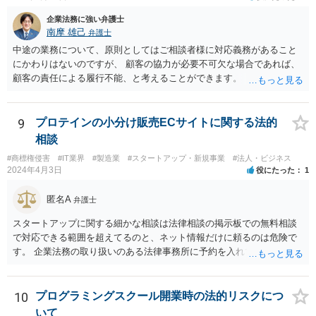
企業法務に強い弁護士
南摩 雄己
弁護士
中途の業務について、原則としてはご相談者様に対応義務があること
にかわりはないのですが、 顧客の協力が必要不可欠な場合であれば、
顧客の責任による履行不能、と考えることができます。 トラブルにな
った時のことを考え、履行不能に至る経緯については日付付きのメモ
などで 簡単にでもまとめておくこと、顧客とのやり取りのログを証拠
として保存しておくこともお勧めいたします。
9
プロテインの小分け販売ECサイトに関する法的
相談
#商標権侵害
#IT業界
#製造業
#スタートアップ・新規事業
#法人・ビジネス
2024年4月3日
役にたった
1
匿名A
弁護士
スタートアップに関する細かな相談は法律相談の掲示板での無料相談
で対応できる範囲を超えてるのと、ネット情報だけに頼るのは危険で
す。 企業法務の取り扱いのある法律事務所に予約を入れて、リーガル
リスクチェックの法務サービスのご依頼をされることをお勧め致しま
す。
10
プログラミングスクール開業時の法的リスクにつ
いて