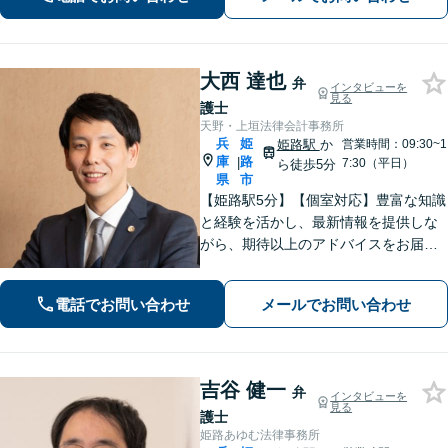
大西 達也
弁
インタビューを
見る
護士
天野・上垣法律会計事務所
兵
姫
姫路駅
か
営業時間：09:30~1
庫
路
|
7:30（平日）
ら徒歩5分
県
市
【姫路駅5分】【個室対応】豊富な知識
と経験を活かし、最新情報を提供しな
がら、期待以上のアドバイスをお届け
します。 お客様とのコミュニケーショ
ンを大切にし、信頼関係を築きながら
電話でお問い合わせ
メールでお問い合わせ
課題解決に全力を尽くします。
吉谷 健一
弁
インタビューを
見る
護士
姫路あゆむ法律事務所