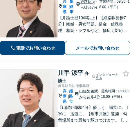
兵
姫
姫路駅
か
営業時間：09:30~1
庫
路
|
8:00（平日）
ら徒歩7分
県
市
【弁護士歴10年以上】【姫路駅徒歩7
分】離婚・男女問題、借金・債務整
理、相続トラブルなど、幅広く対応可
能です。丁寧なヒアリングと分かりや
すい説明を心がけています。依頼者さ
電話でお問い合わせ
メールでお問い合わせ
まの置かれている状況と希望に沿った
最善の解決を目指します。
川手 涼平
弁
インタビューを
見る
護士
姫路駅前法律事務所
兵
姫
山陽姫路駅
営業時間：09:00~
庫
路
|
18:00（平日）
から徒歩4分
県
市
【山陽姫路駅4分】優しく、誠実に。丁
寧に、迅速に。【刑事弁護】逮捕・勾
留場所まで最短で駆けつけます。【債
務整理】どんな事情があってもあなた