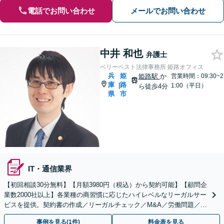
電話でお問い合わせ
メールでお問い合わせ
中井 和也
弁護士
ベリーベスト法律事務所 姫路オフィス
兵
姫
姫路駅
か
営業時間：09:30~2
庫
路
|
1:00（平日）
ら徒歩4分
県
市
IT・通信業界
【初回相談30分無料】【月額3980円（税込）から契約可能】【顧問企
業数2000社以上】各業種の商習慣に応じたハイレベルなリーガルサー
ビスを提供。契約書の作成／リーガルチェック／M&A／労働問題／知
的財産等、お任せください【他士業連携可能】
事例を見る(1件)
料金表を見る