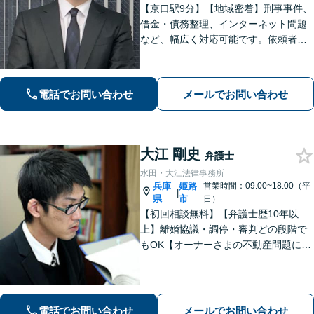
【京口駅9分】【地域密着】刑事事件、
借金・債務整理、インターネット問題
など、幅広く対応可能です。依頼者さ
まが抱える苦悩や苦しみにできる限り
寄り添い、丁寧かつ親身に対応いたし
ます。また、問題となっている背景事
電話でお問い合わせ
メールでお問い合わせ
情にも気を配り、根本的な解決を目指
します。
大江 剛史
弁護士
水田・大江法律事務所
兵庫
姫路
営業時間：09:00~18:00（平
|
県
市
日）
【初回相談無料】【弁護士歴10年以
上】離婚協議・調停・審判どの段階で
もOK【オーナーさまの不動産問題に特
化】賃貸トラブル・建築トラブルの解
決を経験豊富な弁護士がサポート「司
法書士・税理士など他士業と連携」
【夜間面談可】遺言書作成に対応
電話でお問い合わせ
メールでお問い合わせ