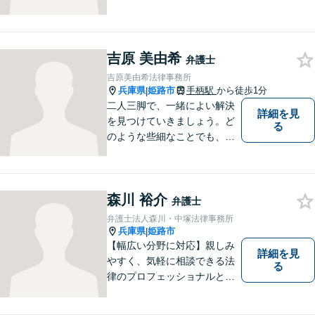
０年で培った経験を生かした
弁護を展開します。ぜひ一度
ご相談ください。
吉原 美由希
弁護士
吉原美由希法律事務所
兵庫県
姫路市
手柄駅
から徒歩1分
|
二人三脚で、一緒によい解決
詳細を見
を見つけていきましょう。ど
る
のような些細なことでも、ま
ずはご相談ください。
森川 裕介
弁護士
弁護士法人森川・中塚法律事務所
兵庫県
姫路市
|
【幅広い分野に対応】親しみ
詳細を見
やすく、気軽に相談できる法
る
律のプロフェッショナルとし
て、日々精進しております。
あなたの法律のパートナーと