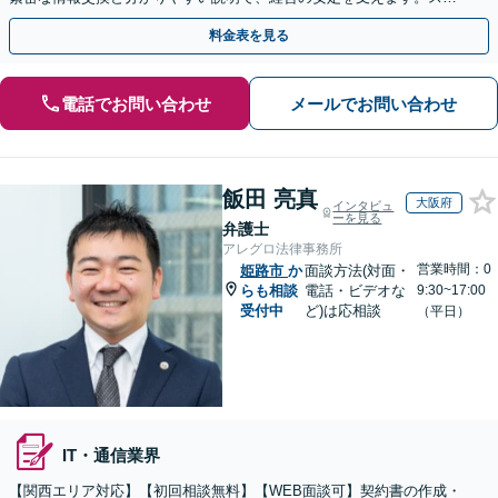
ット相談も歓迎！まずは貴社のお悩みをお聞かせください。
料金表を見る
電話でお問い合わせ
メールでお問い合わせ
飯田 亮真
大阪府
インタビュ
ーを見る
弁護士
アレグロ法律事務所
営業時間：0
姫路市
か
面談方法(対面・
らも相談
電話・ビデオな
9:30~17:00
受付中
ど)は応相談
（平日）
IT・通信業界
【関西エリア対応】【初回相談無料】【WEB面談可】契約書の作成・