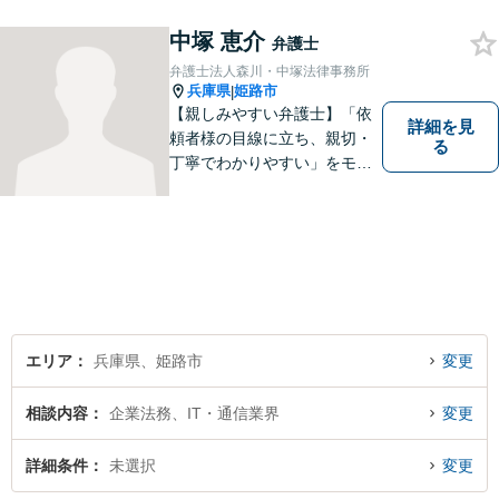
して、解決への第一歩を全力
でサポートいたします。些細
中塚 恵介
弁護士
なことでもお気軽にご相談く
弁護士法人森川・中塚法律事務所
ださい。
兵庫県
姫路市
|
【親しみやすい弁護士】「依
詳細を見
頼者様の目線に立ち、親切・
る
丁寧でわかりやすい」をモッ
トーにご相談しやすい雰囲気
作りを心がけております。借
金問題や離婚問題など自分で
はどうにもならないと思える
事でも、弁護士に相談するこ
とでスムーズな解決に繋がる
ことがあります。
エリア
兵庫県、姫路市
変更
相談内容
企業法務、IT・通信業界
変更
詳細条件
未選択
変更