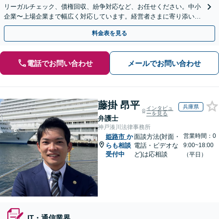
リーガルチェック、債権回収、紛争対応など、お任せください。中小
企業〜上場企業まで幅広く対応しています。経営者さまに寄り添い、
背中を後押しできるよう尽力いたします。
料金表を見る
電話でお問い合わせ
メールでお問い合わせ
藤掛 昂平
兵庫県
インタビュ
ーを見る
弁護士
神戸湊川法律事務所
営業時間：0
姫路市
か
面談方法(対面・
らも相談
電話・ビデオな
9:00~18:00
受付中
ど)は応相談
（平日）
IT・通信業界