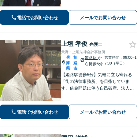
事案でも離婚成立に至った事案を多数
経験【女性の離婚初回相談無料】交通
事故／借金・債務整理のご相談もお任
電話でお問い合わせ
メールでお問い合わせ
せ！
上垣 孝俊
弁護士
天野・上垣法律会計事務所
兵
姫
姫路駅
か
営業時間：09:00~1
庫
路
|
7:30（平日）
ら徒歩5分
県
市
【姫路駅徒歩5分】気軽に立ち寄れる
「街の法律事務所」を目指していま
す。借金問題に伴う自己破産、法人破
産/離婚調停や親権、不貞の慰謝料請求
などの実績多数！困っている人の声に
しっかり耳を傾けサポートいたしま
電話でお問い合わせ
メールでお問い合わせ
す。【初回相談無料】【個室対応】