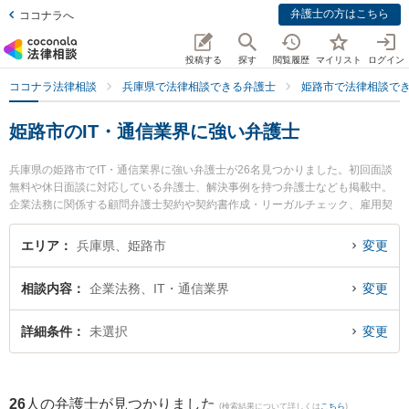
弁護士の方はこちら
ココナラへ
投稿する
探す
閲覧履歴
マイリスト
ログイン
ココナラ法律相談
兵庫県で法律相談できる弁護士
姫路市で法律相談で
姫路市のIT・通信業界に強い弁護士
兵庫県の姫路市でIT・通信業界に強い弁護士が26名見つかりました。初回面談
無料や休日面談に対応している弁護士、解決事例を持つ弁護士なども掲載中。
企業法務に関係する顧問弁護士契約や契約書作成・リーガルチェック、雇用契
約書・就業規則作成等の細かな分野での絞り込み検索もでき便利です。特に野
村優介法律事務所の野村 優介弁護士やベリーベスト法律事務所 姫路オフィスの
エリア
兵庫県、姫路市
変更
中井 和也弁護士、姫路駅前法律事務所の北川 舜弁護士のプロフィール情報や弁
護士費用、強みなどが注目されています。『姫路市で土日や夜間に発生したI
相談内容
企業法務、IT・通信業界
変更
T・通信業界のトラブルを今すぐに弁護士に相談したい』『IT・通信業界のトラ
ブル解決の実績豊富な近くの弁護士を検索したい』『初回相談無料でIT・通信
業界を法律相談できる姫路市内の弁護士に相談予約したい』などでお困りの相
詳細条件
未選択
変更
談者さんにおすすめです。
26
人の弁護士が見つかりました
(検索結果について詳しくは
こちら
)