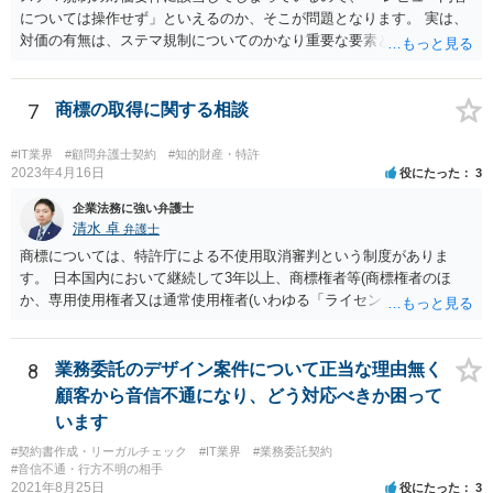
については操作せず」といえるのか、そこが問題となります。 実は、
対価の有無は、ステマ規制についてのかなり重要な要素となります。
近時ステマ規制で初の行政処分を受けたケースは、高評価を付けるこ
とを条件に割り引くサービスを提供していたケースですが、 明示的に
高評価と指示していなくても、全件報酬を支払うことを約してレビュ
7
商標の取得に関する相談
ーをさせるということになれば、結局はそれはレビュー内容について
事業者が関与していると評価され「事業者による表示（広告）」と判
#IT業界
#顧問弁護士契約
#知的財産・特許
断される余地は残るといえるでしょう。 あくまで、自身の嗜好に基づ
2023年4月16日
役にたった
3
く、自主的なレビューでなければステマ規制にひっかかる可能性があ
企業法務に強い弁護士
るのです。 ※消費者庁のステマ規制の運用ガイドラインであるhttps://
清水 卓
弁護士
www.caa.go.jp/policies/policy/representation/fair_labeling/guideline/ass
商標については、特許庁による不使用取消審判という制度がありま
ets/representation_cms216_230328_03.pdf の５頁（イ）、２（１）参
す。 日本国内において継続して3年以上、商標権者等(商標権者のほ
照
か、専用使用権者又は通常使用権者(いわゆる「ライセンシー」)が、指
定商品・指定役務について登録商標の使用をしていない場合、誰で
も、その指定商品・指定役務に関する商標登録を取り消すことについ
て、審判を請求することができます(商標法第50条第1項)。 また、登録
8
業務委託のデザイン案件について正当な理由無く
商標を有する企業から対象となる商標権を譲り受ける方法もあり得ま
顧客から音信不通になり、どう対応べきか困って
す。 いずれにしても、詳しい事情に基づく判断を要するご事案かと思
います
われますので、一度、商標権に詳しい弁護士や弁理士に直接相談の
#契約書作成・リーガルチェック
#IT業界
#業務委託契約
上、今後の方針の検討をなさってみるとよろしいかと思います。
#音信不通・行方不明の相手
2021年8月25日
役にたった
3