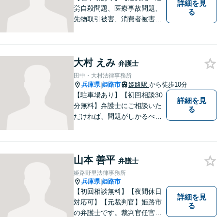
詳細を見
労自殺問題、医療事故問題、
る
先物取引被害、消費者被害、
サラ金・クレジット被害】被
害に遭われた方の立場で問題
の解決を図ると共に、よりよ
大村 えみ
い社会になるためのお力にな
弁護士
ることができればと考えてい
田中・大村法律事務所
ます。 お気軽にご相談くださ
兵庫県
姫路市
姫路駅
から徒歩10分
|
い。
【駐車場あり】【初回相談30
詳細を見
分無料】弁護士にご相談いた
る
だければ、問題がしかるべき
方向に向かうよう、全力でサ
ポートさせていただきます。
もし法律問題でお困りでした
山本 善平
ら、お早めに弁護士にご相談
弁護士
ください。
姫路野里法律事務所
兵庫県
姫路市
|
【初回相談無料】【夜間休日
詳細を見
対応可】【元裁判官】姫路市
る
の弁護士です。裁判官任官２