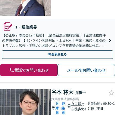
IT・通信業界
【公正取引委員会12年勤務】【最高裁決定獲得実績】【企業法務案件
の解決多数】【オンライン相談対応・土日祝可】事業・株式・取引の
トラブル／広告・下請のご相談／コンプラ整備等企業法務に強み。株
式の相続／誹謗中傷対策／不動産問題まで幅広く対応！
料金表を見る
電話でお問い合わせ
メールでお問い合わせ
谷本 将大
弁護士
姫路総合法律事務所
兵
姫
京口駅
か
営業時間：09:30~1
庫
路
|
7:30（平日）
ら徒歩9分
県
市