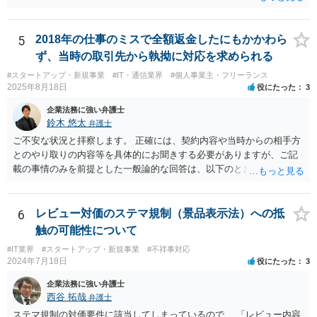
場合、そのプログラムを実際に作成したのがベンダーであれば、特段
の合意がない限り、追加部分を含めたプログラムの著作権は原則とし
てベンダーに帰属します。利用者が費用を負担している場合でも、そ
5
2018年の仕事のミスで全額返金したにもかかわら
れだけで著作権が利用者に移転するわけではありません。 一方、利用
ず、当時の取引先から執拗に対応を求められる
者側に認められるのは通常、その追加機能を含むソフトウェアを契約
#スタートアップ・新規事業
#IT・通信業界
#個人事業主・フリーランス
の範囲内で利用する権利（使用許諾）にとどまることが多く、その具
2025年8月18日
役にたった
3
体的な範囲は契約内容によって決まります。たとえば、当該利用者の
みが使用できるのか、ベンダーが他の顧客にも同様の機能を提供でき
企業法務に強い弁護士
るのか、といった点は契約によって調整されるのが一般的です。 ま
鈴木 悠太
弁護士
た、契約で特別の定めを設けることにより、追加機能の著作権を利用
ご不安な状況と拝察します。 正確には、契約内容や当時からの相手方
者に帰属させる、あるいはベンダーに帰属させつつ利用者に独占的な
とのやり取りの内容等を具体的にお聞きする必要がありますが、ご記
使用権を認めるといった整理をすることも可能です。 したがって、費
載の事情のみを前提とした一般論的な回答は、以下のとおりです。 ①
用負担のみをもって著作権の帰属が決まるものではなく、著作物を創
相手方が主張し得た損害賠償請求権は、すでに消滅時効（2020年改正
作した主体と、当事者間の契約内容によって決まると考えられます。
前の商事消滅時効、不法行為消滅時効）にかかっている可能性が高い
です。 ②相手方の報告要求については、法的には従う義務はないでし
6
レビュー対価のステマ規制（景品表示法）への抵
ょう。 ③すでに対応は完了しており、もし相手方から今後具体的な法
触の可能性について
的請求ないし措置がなされれば改めて検討するという方針でもよいよ
#IT業界
#スタートアップ・新規事業
#不祥事対応
うに思われます。
2024年7月18日
役にたった
3
企業法務に強い弁護士
西谷 拓哉
弁護士
ステマ規制の対価要件に該当してしまっているので、 「レビュー内容