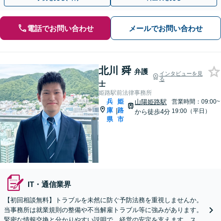
電話でお問い合わせ
メールでお問い合わせ
北川 舜
弁護
インタビューを見
る
士
姫路駅前法律事務所
兵
姫
山陽姫路駅
営業時間：09:00~
庫
路
|
19:00（平日）
から徒歩4分
県
市
IT・通信業界
【初回相談無料】トラブルを未然に防ぐ予防法務を重視しませんか。
当事務所は就業規則の整備や不当解雇トラブル等に強みがあります。
緊密な情報交換と分かりやすい説明で、経営の安定を支えます。スポ