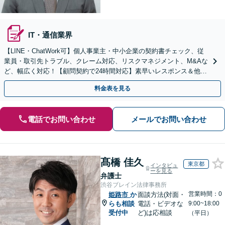
IT・通信業界
【LINE・ChatWork可】個人事業主・中小企業の契約書チェック、従
業員・取引先トラブル、クレーム対応、リスクマネジメント、M&Aな
ど、幅広く対応！【顧問契約で24時間対応】素早いレスポンス＆他士
業連携可【英語・韓国語対応】
料金表を見る
電話でお問い合わせ
メールでお問い合わせ
髙橋 佳久
東京都
インタビュ
ーを見る
弁護士
渋谷ブレイン法律事務所
営業時間：0
姫路市
か
面談方法(対面・
らも相談
電話・ビデオな
9:00~18:00
受付中
ど)は応相談
（平日）