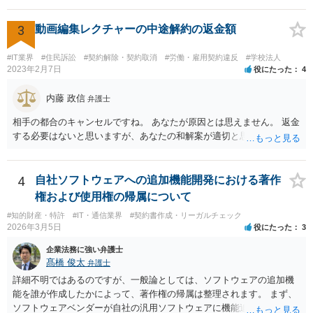
いうご質問であると理解しました。 まず、「物理的にできない開発で
一方的に契約不履行のように伝えられ」とのことですが、「物理的に
3
動画編集レクチャーの中途解約の返金額
できない」と真に言えるのかどうか、なぜ「物理的にできない開発」
を請け負うことになったのかが問題です。 もし、「物理的にできな
#IT業界
#住民訴訟
#契約解除・契約取消
#労働・雇用契約違反
#学校法人
い」という意味が、単に「契約に記載された納期では間に合わない」
2023年2月7日
役にたった
4
ということであれば、それは単純に履行遅滞を理由とする債務不履行
ですから、契約解除は有効です。 「物理的にできない」が、そもそも
内藤 政信
弁護士
そのような開発は理論的に不可能（例えば、タイムマシンを作るとい
相手の都合のキャンセルですね。 あなたが原因とは思えません。 返金
う契約等）であれば、契約自体が無効になる可能性があります。 いず
する必要はないと思いますが、あなたの和解案が適切と思います。
れの場合であっても、結局は、上記の「物理的にできない」部分を除
いた部分は開発完了しているということですから、その部分に相当す
る請負代金は請求できる可能性があります。 ただし、当該開発完了部
4
自社ソフトウェアへの追加機能開発における著作
分だけでどれくらいの価値があるのか、が問題になります。 一般論は
以上で、より個別的なお話は、詳しい契約内容や開発内容を知る必要
権および使用権の帰属について
がありますので、正式に弁護士に相談することも検討された方がよい
#知的財産・特許
#IT・通信業界
#契約書作成・リーガルチェック
と思います。
2026年3月5日
役にたった
3
企業法務に強い弁護士
髙橋 俊太
弁護士
詳細不明ではあるのですが、一般論としては、ソフトウェアの追加機
能を誰が作成したかによって、著作権の帰属は整理されます。 まず、
ソフトウェアベンダーが自社の汎用ソフトウェアに機能追加を行った