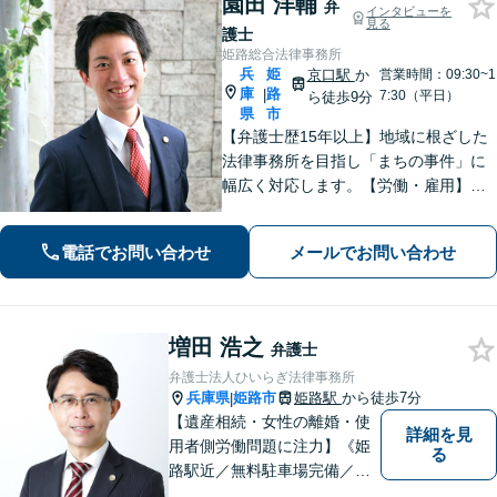
園田 洋輔
弁
インタビューを
見る
護士
姫路総合法律事務所
兵
姫
京口駅
か
営業時間：09:30~1
庫
路
|
7:30（平日）
ら徒歩9分
県
市
【弁護士歴15年以上】地域に根ざした
法律事務所を目指し「まちの事件」に
幅広く対応します。【労働・雇用】残
業代の未払い、不当解雇に悩んでいま
せんか？正しい知識で正当な権利を主
電話でお問い合わせ
メールでお問い合わせ
張します。【相続・遺言】遺言書作成
のサポートはお任せください。
増田 浩之
弁護士
弁護士法人ひいらぎ法律事務所
兵庫県
姫路市
姫路駅
から徒歩7分
|
【遺産相続・女性の離婚・使
詳細を見
用者側労働問題に注力】《姫
る
路駅近／無料駐車場完備／最
短即日相談》兵庫・姫路で累