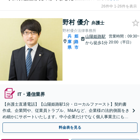
26件中 1-26件を表示
野村 優介
弁護士
野村優介法律事務所
兵
姫
山陽姫路駅
営業時間：09:30~
庫
路
|
20:00（平日）
から徒歩1分
県
市
IT・通信業界
【弁護士直通電話】【山陽姫路駅1分・ローカルファースト】契約書
作成、企業間や、従業員トラブル、M&Aなど、企業様の法的側面をき
め細かにサポートいたします。中小企業だけでなく個人事業主にも対
応いたします。【土日祝対応可】【電話相談可】
料金表を見る