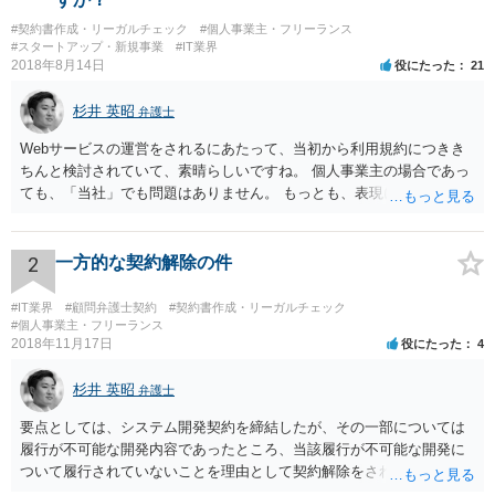
れます。
#契約書作成・リーガルチェック
#個人事業主・フリーランス
#スタートアップ・新規事業
#IT業界
2018年8月14日
役にたった
21
杉井 英昭
弁護士
Webサービスの運営をされるにあたって、当初から利用規約につきき
ちんと検討されていて、素晴らしいですね。 個人事業主の場合であっ
ても、「当社」でも問題はありません。 もっとも、表現に違和感があ
るというのであれば、屋号を使うとよいでしょう。 例えば、田中一郎
さんが「ABCウェブサービス」の屋号で事業を運営する際には、「当
社」の代わりに「ABCウェブサービス」とか「ABCWS」を使う等で
2
一方的な契約解除の件
す。
#IT業界
#顧問弁護士契約
#契約書作成・リーガルチェック
#個人事業主・フリーランス
2018年11月17日
役にたった
4
杉井 英昭
弁護士
要点としては、システム開発契約を締結したが、その一部については
履行が不可能な開発内容であったところ、当該履行が不可能な開発に
ついて履行されていないことを理由として契約解除をされた。そこ
で、既に開発を完了したものについての請負代金を請求できるか、と