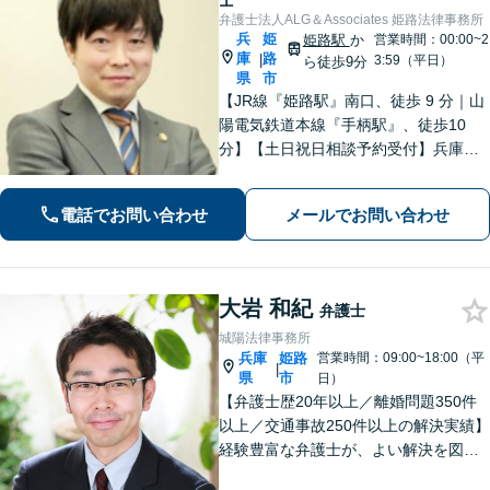
士
弁護士法人ALG＆Associates 姫路法律事務所
兵
姫
姫路駅
か
営業時間：00:00~2
庫
路
|
3:59（平日）
ら徒歩9分
県
市
【JR線『姫路駅』南口、徒歩 9 分｜山
陽電気鉄道本線『手柄駅』、徒歩10
分】【土日祝日相談予約受付】兵庫県
で法律問題でお困りの方、豊富な実績
と専門性を持つ弁護士が解決を目指し
電話でお問い合わせ
メールでお問い合わせ
ます。
大岩 和紀
弁護士
城陽法律事務所
兵庫
姫路
営業時間：09:00~18:00（平
|
県
市
日）
【弁護士歴20年以上／離婚問題350件
以上／交通事故250件以上の解決実績】
経験豊富な弁護士が、よい解決を図り
ます。不貞・暴力など離婚原因がない