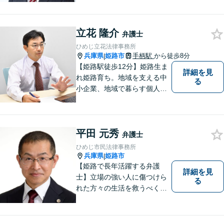
計4000件超の相談実績／調停
委員在籍／無料相談を実施中
立花 隆介
弁護士
ひめじ立花法律事務所
兵庫県
姫路市
手柄駅
から徒歩8分
|
【姫路駅徒歩12分】姫路生ま
詳細を見
れ姫路育ち。地域を支える中
る
小企業、地域で暮らす個人に
とって、頼れるパートナーを
目指します。一般民事から企
業法務、刑事事件の被害者救
平田 元秀
済など幅広い問題に積極的に
弁護士
取り組みます。お気軽にご相
ひめじ市民法律事務所
談ください。
兵庫県
姫路市
|
【姫路で長年活躍する弁護
詳細を見
士】立場の強い人に傷つけら
る
れた方々の生活を救うべく、
日々邁進しております。弁護
団事件にも精力的に取り組む
弁護士。お困りごとはなんで