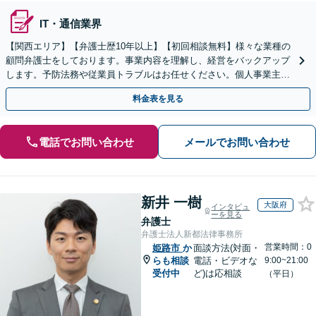
IT・通信業界
【関西エリア】【弁護士歴10年以上】【初回相談無料】様々な業種の
顧問弁護士をしております。事業内容を理解し、経営をバックアップ
します。予防法務や従業員トラブルはお任せください。個人事業主か
らのご相談も可【休日・夜間相談可】
料金表を見る
電話でお問い合わせ
メールでお問い合わせ
新井 一樹
大阪府
インタビュ
ーを見る
弁護士
弁護士法人新都法律事務所
営業時間：0
姫路市
か
面談方法(対面・
らも相談
電話・ビデオな
9:00~21:00
受付中
ど)は応相談
（平日）