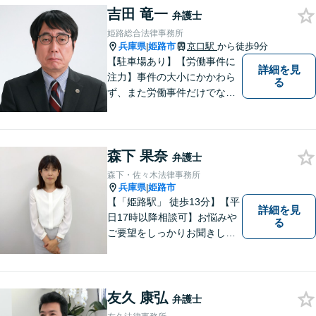
もご相談ください。二人三脚
吉田 竜一
弁護士
で平穏な生活を取り戻しまし
姫路総合法律事務所
ょう。【Zoom・電話相談O
兵庫県
姫路市
京口駅
から徒歩9分
|
K】
【駐車場あり】【労働事件に
詳細を見
注力】事件の大小にかかわら
る
ず、また労働事件だけでなく
全ての事件について、引き受
けた事件は依頼者の目線で依
頼者とともに頑張っていきた
森下 果奈
いと考えています。 お気軽に
弁護士
ご相談ください。
森下・佐々木法律事務所
兵庫県
姫路市
|
【「姫路駅」 徒歩13分】【平
詳細を見
日17時以降相談可】お悩みや
る
ご要望をしっかりお聞きし、
納得できる解決を提案しま
す。どのようなご相談でも丁
寧にお話をお聞きし，ご相談
いただいたことで安心感を得
友久 康弘
弁護士
ていただけるよう尽力しま