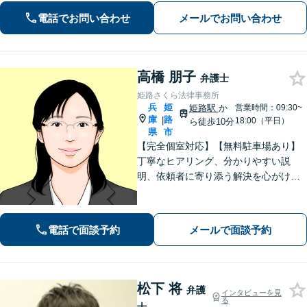
の生活再建をサポートします。【交通
電話でお問い合わせ
メールでお問い合わせ
事故】「こんな相談でも大丈夫だろう
か」と躊躇されている方もご相談くだ
さい。
高橋 朋子
弁護士
姫路さくら法律事務所
兵
姫
姫路駅
か
営業時間：09:30~
庫
路
|
18:00（平日）
ら徒歩10分
県
市
【完全個室対応】【無料駐車場あり】
丁寧なヒアリング、分かりやすい説
明、依頼者に寄り添う解決を心がけて
います。離婚事件、相続問題、犯罪被
害者支援の実績多数。不動産（明渡
し、賃料請求、区分所有等）に関する
電話で面談予約
メールで面談予約
問題についてもご相談下さい。
松下 将
弁護
インタビューを見
る