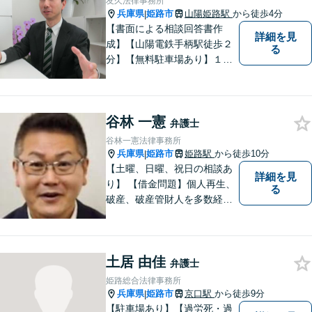
友久法律事務所
す。遠慮なく相談してくださ
兵庫県
姫路市
山陽姫路駅
から徒歩4分
|
い。
【書面による相談回答書作
詳細を見
成】【山陽電鉄手柄駅徒歩２
る
分】【無料駐車場あり】１歩
踏み出すために、１人で抱え
込まずにご相談ください。
谷林 一憲
弁護士
谷林一憲法律事務所
兵庫県
姫路市
姫路駅
から徒歩10分
|
【土曜、日曜、祝日の相談あ
詳細を見
り】 【借金問題】個人再生、
る
破産、破産管財人を多数経
験。 最長２年の分割払いも可
能です。分割払いでも受任後
直ちに受任通知を送付しま
土居 由佳
す。 【交通事故】後遺障害の
弁護士
認定を獲得した事案を多数経
姫路総合法律事務所
験。
兵庫県
姫路市
京口駅
から徒歩9分
|
【駐車場あり】【過労死・過