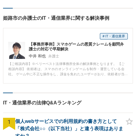
姫路市の弁護士のIT・通信業界に関する解決事例
# IT・通信業界
【事務所事例】スマホゲームの悪質クレームを顧問弁
護士の対応で早期解決
中井 和也
弁護士
【ご相談内容】※ベリーベスト法律事務所全体の解決事例となります。 【ご
相談内容】 依頼者は、スマホのオンラインゲームを制作・運営している会
社。 ゲーム中に不正な操作をし、課金を免れたユーザーがおり、依頼者が当
該ユーザーのアカウントを凍結してゲームにログインできないようにしたと
ころ、当該ユーザーがクレーマーと化した。 具体的には、ゲームの掲示板
（ユーザー同士が交流できる）に、運営側（依頼者）への苦情を書き込んだ
り、依頼者に対し、不当なアカウント凍結である等の苦情メールを大量に送
付したりした。 【ベリーベストの対応とその結果】 上記の当該ユーザーの行
IT・通信業界の法律Q&Aランキング
為に対し、 ・不正操作により課金を免れることは、電子計算機使用詐欺に該
当する可能性がある ・これ以上の苦情があるなら弁護士に連絡せよ と、依頼
者経由で当該ユーザーに連絡したところ、クレームは収まり早期解決につな
1
がった。 【解決のポイント】 クレーマー対応については、弁護士名での対応
個人webサービスでの利用規約の書き方として
で収まるケースも多くあります。クレーマーを事前に防ぐ意味で、顧問弁護
「株式会社○○（以下当社）」と違う表現はありま
士と契約しているということをホームページで表示することも有益と考えら
すか？