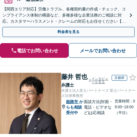
【関西エリア対応】労働トラブル、各種契約書の作成・チェック、コ
ンプライアンス体制の構築など、多種多様な企業法務のご相談に対
応。カスタマーハラスメント・クレームの対応もお任せください【オ
ンライン相談OK】【夜間・休日相談可（要予約）】
料金表を見る
電話でお問い合わせ
メールでお問い合わせ
藤井 哲也
京都府
インタビュ
ーを見る
弁護士
弁護士法人富士パートナーズ 富士パートナー
ズ法律事務所
営業時間：0
姫路市
か
面談方法(対面・
らも相談
電話・ビデオな
9:00~18:00
受付中
ど)は応相談
（平日）