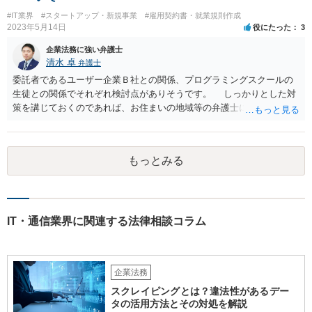
#IT業界
#スタートアップ・新規事業
#雇用契約書・就業規則作成
2023年5月14日
役にたった
3
企業法務に強い弁護士
清水 卓
弁護士
委託者であるユーザー企業Ｂ社との関係、プログラミングスクールの
生徒との関係でそれぞれ検討点がありそうです。 しっかりとした対
策を講じておくのであれば、お住まいの地域等の弁護士に直接相談の
上、スクールの開業前から契約書等の準備を進めていくことをご検討
下さい。 (委託であるユーザー企業Ｂ社との関係) 例えば、 •プログラ
ミングスクールの生徒が開発案件に関わることを事前に把握•承諾して
もっとみる
いるか •準委任契約で要求される受託者の善管注意義務を果たせるか •
開発に関わった生徒がユーザー企業Ｂ社との間でプログラミングスク
ールＡ社が負っている秘密保持義務に違反しないようにする対策を講
じる (プログラミングスクールの生徒との関係) 例えば、 •プログラミ
ングスクールと生徒との間の契約関係•内容の整備（プログラミング講
IT・通信業界に関連する法律相談コラム
座の受講のみならず、開発案件の手伝いる等の対外的な関係も生ずる
ため) •ユーザー企業Ｂ社の開発案件を手伝った期間•時間が労務の提供
や受託業務の遂行として扱われれないか（これらの対価としての給与•
企業法務
報酬の発生の有無等） •生徒のミス等により発生した損害の責任の所在
（プログラミングスクールが責任を負う範囲、生徒が責任を負うこと
スクレイピングとは？違法性があるデー
があるのか否か等） •開発案件に関わった生徒がユーザー企業の秘密を
タの活用方法とその対処を解説