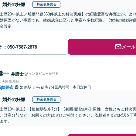
婚外の妊娠
料金表を見る
士歴20年以上／離婚問題350件以上の解決実績】の経験豊富な弁護士が、よ
婚原因がない事案でも、離婚成立に至った事案を多数経験。【女性の離婚初
金設定
せ
メール
健一
弁護士
インタビューを見る
む法律事務所
県
姫路市
姫路駅
から徒歩7分
営業時間：本日定休日
|
婚外の妊娠
料金表を見る
士歴10年以上】【姫路駅徒歩7分】【初回相談無料】男性・女性ともに解決
、財産分与など、お困りの方はぜひご相談ください。依頼者さまのお話を丁
ます。