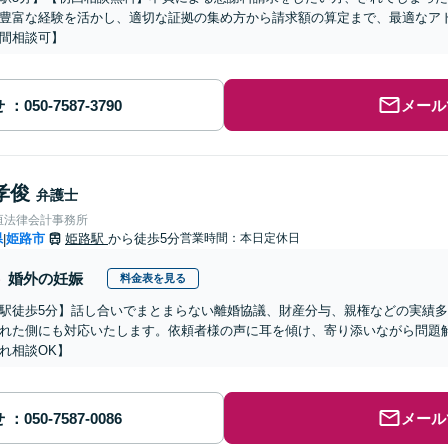
豊富な経験を活かし、適切な証拠の集め方から請求額の算定まで、最適なア
間相談可】
せ
メール
孝俊
弁護士
垣法律会計事務所
県
姫路市
姫路駅
から徒歩5分
営業時間：本日定休日
|
婚外の妊娠
料金表を見る
駅徒歩5分】話し合いでまとまらない離婚協議、財産分与、親権などの実績
れた側にも対応いたします。依頼者様の声に耳を傾け、寄り添いながら問題
れ相談OK】
せ
メール