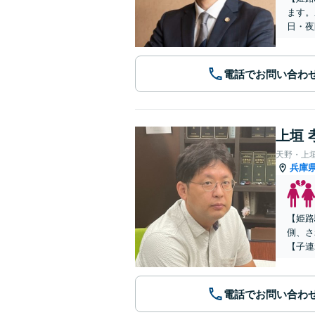
ます。
日・夜
電話でお問い合わ
上垣 
天野・上
兵庫
【姫路
側、さ
【子連
電話でお問い合わ