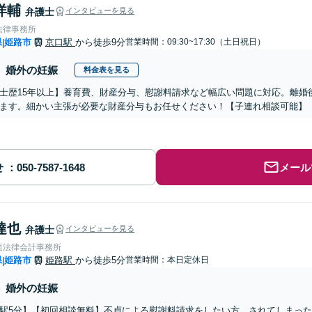
洋輔
弁護士
インタビューを見る
法律事務所
県
姫路市
京口駅
から徒歩9分
営業時間：09:30~17:30（土日祝日）
|
婚外の妊娠
料金表を見る
士歴15年以上】養育費、財産分与、慰謝料請求など幅広い問題に対応。離婚
ます。細かい主張が必要な財産分与もお任せください！【子連れ相談可能】
せ
メール
達也
弁護士
インタビューを見る
垣法律会計事務所
県
姫路市
姫路駅
から徒歩5分
営業時間：本日定休日
|
婚外の妊娠
駅5分】【初回相談無料】不貞による慰謝料請求をしたい方、されてしまっ