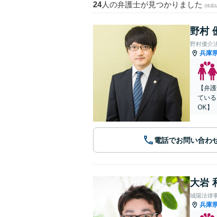
24
人の弁護士が見つかりました
(検索
野村 
野村優介
兵庫
【弁護
ている
OK】
電話でお問い合わ
大岩 
城陽法律
兵庫