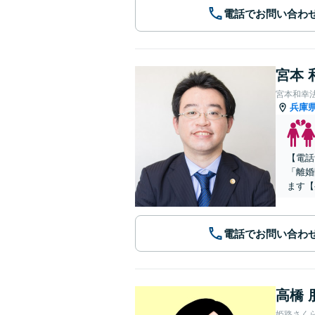
電話でお問い合わ
宮本 
宮本和幸
兵庫
【電話
「離婚
ます【
電話でお問い合わ
高橋 
姫路さく