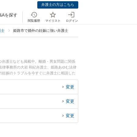
弁護士の方はこちら
&Aを探す
閲覧履歴
マイリスト
ログイン
護士
姫路市で婚外の妊娠に強い弁護士
つ弁護士なども掲載中。離婚・男女問題に関係
法律事務所の大岩 和紀弁護士、姫路あゆむ法律
の妊娠のトラブルを今すぐに弁護士に相談した
内の弁護士に相談予約したい』などでお困りの相
変更
変更
変更