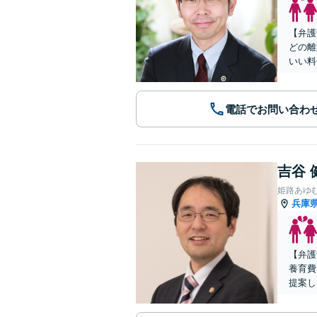
【弁護
どの離
いい料
電話でお問い合わ
吉谷 
姫路あゆ
兵庫
【弁護
養育費
提案し