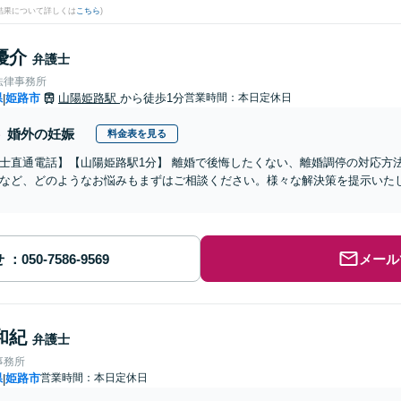
結果について詳しくは
こちら
)
優介
弁護士
法律事務所
県
姫路市
山陽姫路駅
から徒歩1分
営業時間：本日定休日
|
婚外の妊娠
料金表を見る
士直通電話】【山陽姫路駅1分】 離婚で後悔したくない、離婚調停の対応方
など、どのようなお悩みもまずはご相談ください。様々な解決策を提示いた
せ
メール
和紀
弁護士
事務所
県
姫路市
営業時間：本日定休日
|