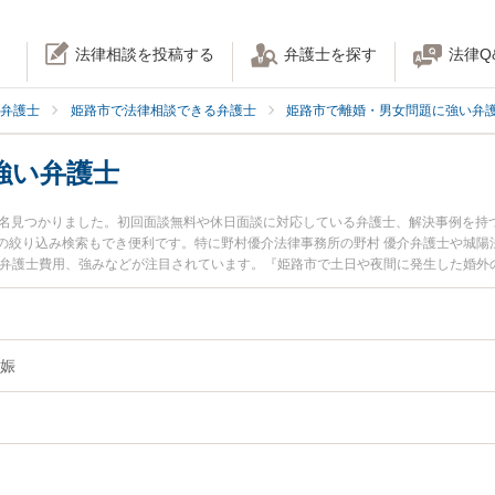
法律相談を投稿する
弁護士を探す
法律Q
弁護士
姫路市で法律相談できる弁護士
姫路市で離婚・男女問題に強い弁
強い弁護士
4名見つかりました。初回面談無料や休日面談に対応している弁護士、解決事例を持
の絞り込み検索もでき便利です。特に野村優介法律事務所の野村 優介弁護士や城陽
や弁護士費用、強みなどが注目されています。『姫路市で土日や夜間に発生した婚外
近くの弁護士を検索したい』『初回相談無料で婚外の妊娠を法律相談できる姫路市
娠