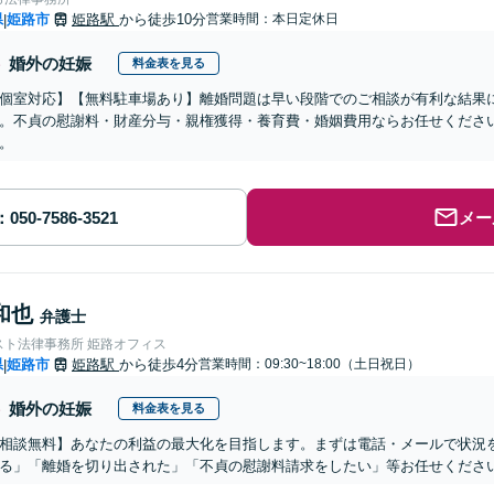
県
姫路市
姫路駅
から徒歩10分
営業時間：本日定休日
|
婚外の妊娠
料金表を見る
個室対応】【無料駐車場あり】離婚問題は早い段階でのご相談が有利な結果
。不貞の慰謝料・財産分与・親権獲得・養育費・婚姻費用ならお任せくださ
。
メー
和也
弁護士
スト法律事務所 姫路オフィス
県
姫路市
姫路駅
から徒歩4分
営業時間：09:30~18:00（土日祝日）
|
婚外の妊娠
料金表を見る
相談無料】あなたの利益の最大化を目指します。まずは電話・メールで状況
る」「離婚を切り出された」「不貞の慰謝料請求をしたい」等お任せくださ