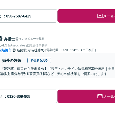
せ
メール
将
弁護士
インタビューを見る
LG＆Associates 姫路法律事務所
県
姫路市
姫路駅
から徒歩9分
営業時間：00:00~23:59（土日祝日）
|
婚外の妊娠
料金表を見る
線『姫路駅』南口から徒歩 9 分】【来所・オンライン法律相談30分無料｜土
請求/財産分与/親権/養育費/別居など、安心の解決策をご提案いたします
せ
メール