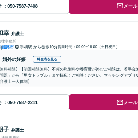
せ
メール
和幸
弁護士
法律事務所
県
姫路市
手柄駅
から徒歩10分
営業時間：09:00~18:00（土日祝日）
|
婚外の妊娠
料金表を見る
無料相談】【初回相談無料】不貞の慰謝料や養育費が絡むご相談は、着手金
問題」から「男女トラブル」まで幅広くご相談ください。マッチングアプリ
弁護士一人体制】
せ
メール
朋子
弁護士
ら法律事務所