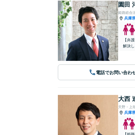
園田 
姫路総合
兵庫
【弁護
解決し
電話でお問い合わ
大西 
天野・上
兵庫
【姫路