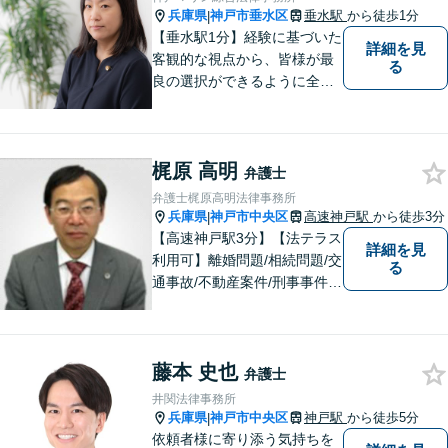
【オンライン面談可】【初回
兵庫県
神戸市垂水区
垂水駅
から徒歩1分
|
相談無料】
【垂水駅1分】経験に基づいた
詳細を見
客観的な視点から、皆様が最
る
良の選択ができるように全力
でサポートさせていただきま
す。みなさんが思っているよ
りも、法律で解決できること
梶原 高明
は数多くあります。 小さな悩
弁護士
み事が大きなトラブルや事件
弁護士梶原高明法律事務所
になってしまう前に、ご相談
兵庫県
神戸市中央区
高速神戸駅
から徒歩3分
|
ください。
【高速神戸駅3分】【法テラス
詳細を見
利用可】離婚問題/相続問題/交
る
通事故/不動産案件/刑事事件な
ど個人向けのご相談から契約
書や労務、顧問契約など法人
向けのご相談まで幅広く取り
藤本 史也
扱っております。依頼者様の
弁護士
ご事情から考えうる最良のル
井関法律事務所
ートを選びます。【子連れ相
兵庫県
神戸市中央区
神戸駅
から徒歩5分
|
談可】
依頼者様に寄り添う気持ちを