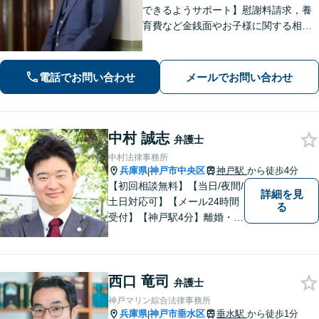
できるようサポート】慰謝料請求，養
育費など金銭面やお子様に関する相談
を多数解決【離婚・不倫・男女問題・
遺産相続・交通事故】依頼者様のお気
持ちを大切にしながら交渉します。
電話でお問い合わせ
メールでお問い合わせ
【Web相談可】【平日夜間可】【神戸
大丸の近く】
中村 誠志
弁護士
中村法律事務所
兵庫県
神戸市中央区
神戸駅
から徒歩4分
|
【初回相談無料】【当日/夜間/
詳細を見
土日対応可】【メール24時間
る
受付】【神戸駅4分】離婚・男
女問題、相続・遺言、刑事事
件など、幅広く対応。相談者
さまのご意向に沿った解決を
西口 竜司
目指します。どんなささいな
弁護士
事でも、お気軽にご相談くだ
神戸マリン綜合法律事務所
さい。
兵庫県
神戸市垂水区
垂水駅
から徒歩1分
|