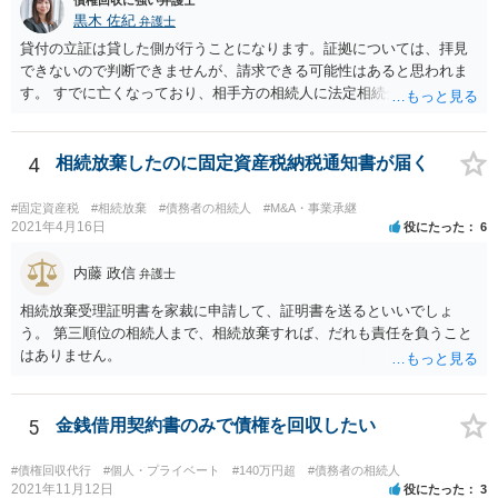
黒木 佐紀
弁護士
貸付の立証は貸した側が行うことになります。証拠については、拝見
できないので判断できませんが、請求できる可能性はあると思われま
す。 すでに亡くなっており、相手方の相続人に法定相続分に応じて請
求していくことになりますが、相続人が相続放棄すると請求すること
が難しくなります。 お早めに相続人に請求していくか、それが難しい
場合は、弁護士に相談されるのがよろしいかと思います。
4
相続放棄したのに固定資産税納税通知書が届く
#固定資産税
#相続放棄
#債務者の相続人
#M&A・事業承継
2021年4月16日
役にたった
6
内藤 政信
弁護士
相続放棄受理証明書を家裁に申請して、証明書を送るといいでしょ
う。 第三順位の相続人まで、相続放棄すれば、だれも責任を負うこと
はありません。
5
金銭借用契約書のみで債権を回収したい
#債権回収代行
#個人・プライベート
#140万円超
#債務者の相続人
2021年11月12日
役にたった
3