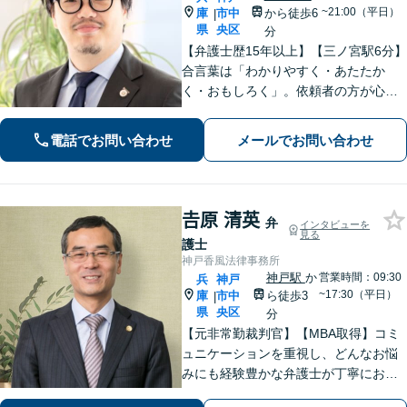
~21:00（平日）
庫
市中
から徒歩6
|
県
央区
分
【弁護士歴15年以上】【三ノ宮駅6分】
合言葉は「わかりやすく・あたたか
く・おもしろく」。依頼者の方が心か
ら納得のできる解決を目指します。幅
広い領域をカバー。【夜間休日/電話相
電話でお問い合わせ
メールでお問い合わせ
談可能】【初回面談20分無料】
𠮷原 清英
弁
インタビューを
見る
護士
神戸香風法律事務所
神戸駅
か
営業時間：09:30
兵
神戸
~17:30（平日）
庫
市中
ら徒歩3
|
県
央区
分
【元非常勤裁判官】【MBA取得】コミ
ュニケーションを重視し、どんなお悩
みにも経験豊かな弁護士が丁寧にお応
えします【着手金0円プランあり】杓子