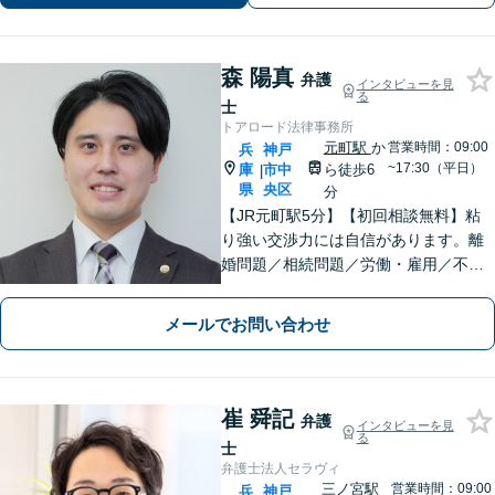
森 陽真
弁護
インタビューを見
る
士
トアロード法律事務所
元町駅
か
営業時間：09:00
兵
神戸
~17:30（平日）
庫
市中
ら徒歩6
|
県
央区
分
【JR元町駅5分】【初回相談無料】粘
り強い交渉力には自信があります。離
婚問題／相続問題／労働・雇用／不動
産・住まいなど、あなたの気持ちに寄
り添い、丁寧かつスピーディーな解決
メールでお問い合わせ
を目指します！
崔 舜記
弁護
インタビューを見
る
士
弁護士法人セラヴィ
三ノ宮駅
営業時間：09:00
兵
神戸