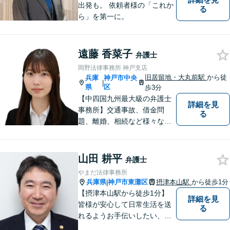
出発も。 依頼者様の「これか
る
ら」を第一に。
遠藤 香菜子
弁護士
岡野法律事務所 神戸支店
旧居留地・大丸前駅
から徒
兵庫
神戸市中央
|
県
区
歩3分
【中四国九州最大級の弁護士
詳細を見
事務所】交通事故、借金問
る
題、離婚、相続など様々な問
題について、「何度でも無
料」の相談を行っています！
まずはお気軽にご相談くださ
山田 耕平
弁護士
い！
やまだ法律事務所
兵庫県
神戸市東灘区
摂津本山駅
から徒歩1分
|
【摂津本山駅から徒歩1分】
詳細を見
皆様が安心して日常生活を送
る
れるようお手伝いしたい、皆
様の頼れる存在でいたいとい