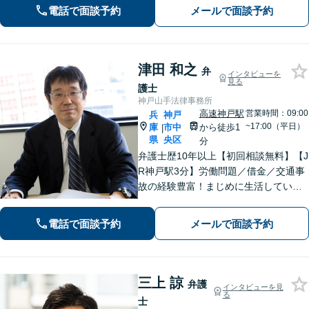
定規的ではなく、法律を用いて人間の
電話で面談予約
メールで面談予約
「感情」を、いかに解決に導くかを大
切にしています【神戸駅3分】
津田 和之
弁
インタビューを
見る
護士
神戸山手法律事務所
高速神戸駅
営業時間：09:00
兵
神戸
~17:00（平日）
庫
市中
から徒歩1
|
県
央区
分
弁護士歴10年以上【初回相談無料】【J
R神戸駅3分】労働問題／借金／交通事
故の経験豊富！まじめに生活している
方の正当な権利を守るため、最適な解
決策をご提案いたします。関西学院大
電話で面談予約
メールで面談予約
学大学院（ロースクール）の現役教
授。
三上 諒
弁護
インタビューを見
る
士