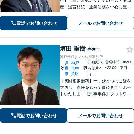
可】【三ノ宮駅近く】離婚不貞・不動
産・遺言相続・企業法務を中心に豊富
な解決実績あり。「すべては依頼者の
ために」をモットーに、高い専門性を
電話でお問い合わせ
メールでお問い合わせ
もって最善の解決を実現します。お気
軽にご相談ください。
垣田 重樹
弁護士
神戸元町よすが法律事務所
元町駅
か
営業時間：09:00
兵
神戸
~22:00（平日）
庫
市中
ら徒歩4
|
県
央区
分
【初回相談無料】一つひとつのご縁を
大切し、責任をもって最後までサポー
トいたします【刑事事件】フットワー
クの軽さとスピードが強み。豊富な経
験を活かして最善の解決を【離婚問
題】経済面やお子さまの将来を見据
電話でお問い合わせ
メールでお問い合わせ
え、納得できる解決策を提案【元町駅4
分】