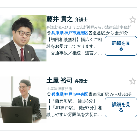
う思いで設立した法律事務所
です。お困りごとがありまし
藤井 貴之
たら、お気軽にご相談くださ
弁護士
い。
弁護士法人ひょうご支所神戸みらい法律会計事務所
兵庫県
神戸市須磨区
名谷駅
から徒歩1分
|
【初回相談無料】幅広くご相
詳細を見
談をお受けしております。
る
「交通事故／相続・遺言／離
婚・男女問題/刑事事件/借金問
題」など、個人から企業法務
までお気軽にご相談くださ
土屋 裕司
い。公認会計士試験合格者。
弁護士
【夜間・休日相談可能（要予
土屋法律事務所
約）】【弁護士歴10年以上】
兵庫県
神戸市中央区
西元町駅
から徒歩3分
|
【「西元町駅」 徒歩3分】
詳細を見
【「JR神戸駅」 徒歩7分】相
る
談しやすい雰囲気を大切に
し、皆様のお悩みに向き合い
ます。和やかな相談体制を整
えています。皆様のお悩みを