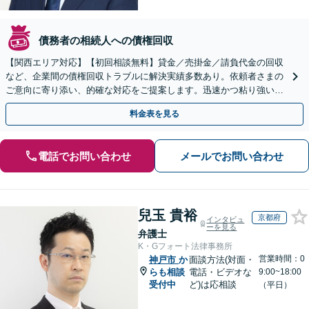
債務者の相続人への債権回収
【関西エリア対応】【初回相談無料】貸金／売掛金／請負代金の回収
など、企業間の債権回収トラブルに解決実績多数あり。依頼者さまの
ご意向に寄り添い、的確な対応をご提案します。迅速かつ粘り強い交
渉で、少しでも回収できるよう尽力します【土日祝対応可】
料金表を見る
電話でお問い合わせ
メールでお問い合わせ
兒玉 貴裕
京都府
インタビュ
ーを見る
弁護士
K・Gフォート法律事務所
営業時間：0
神戸市
か
面談方法(対面・
らも相談
電話・ビデオな
9:00~18:00
受付中
ど)は応相談
（平日）