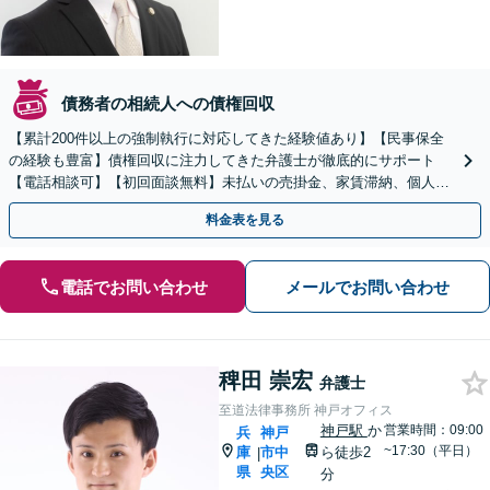
債務者の相続人への債権回収
【累計200件以上の強制執行に対応してきた経験値あり】【民事保全
の経験も豊富】債権回収に注力してきた弁護士が徹底的にサポート
【電話相談可】【初回面談無料】未払いの売掛金、家賃滞納、個人間
のお金の貸し借りなど【関西エリア対応】
料金表を見る
電話でお問い合わせ
メールでお問い合わせ
稗田 崇宏
弁護士
至道法律事務所 神戸オフィス
神戸駅
か
営業時間：09:00
兵
神戸
~17:30（平日）
庫
市中
ら徒歩2
|
県
央区
分