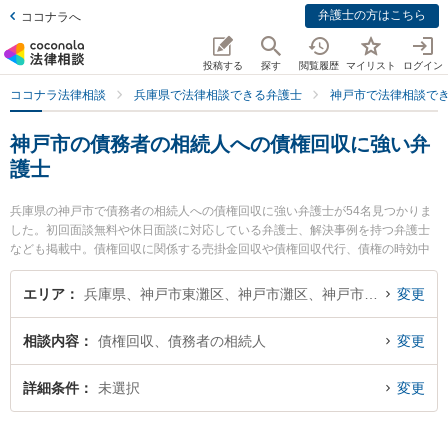
弁護士の方はこちら
ココナラへ
投稿する
探す
閲覧履歴
マイリスト
ログイン
ココナラ法律相談
兵庫県で法律相談できる弁護士
神戸市で法律相談で
神戸市の債務者の相続人への債権回収に強い弁
護士
兵庫県の神戸市で債務者の相続人への債権回収に強い弁護士が54名見つかりま
した。初回面談無料や休日面談に対応している弁護士、解決事例を持つ弁護士
なども掲載中。債権回収に関係する売掛金回収や債権回収代行、債権の時効中
断等の細かな分野での絞り込み検索もでき便利です。特に神戸湊川法律事務所
の藤掛 昂平弁護士や石井法律事務所の石井 龍一弁護士、至道法律事務所 神戸
エリア
兵庫県、神戸市東灘区、神戸市灘区、神戸市兵庫区、神戸市長田区、神戸市須磨区、神戸市垂水区、神戸市北区、神戸市中央区、神戸市西区
変更
オフィスの稗田 崇宏弁護士のプロフィール情報や弁護士費用、強みなどが注目
されています。『神戸市で土日や夜間に発生した債務者の相続人への債権回収
相談内容
債権回収、債務者の相続人
変更
のトラブルを今すぐに弁護士に相談したい』『債務者の相続人への債権回収の
トラブル解決の実績豊富な近くの弁護士を検索したい』『初回相談無料で債務
者の相続人への債権回収を法律相談できる神戸市内の弁護士に相談予約した
詳細条件
未選択
変更
い』などでお困りの相談者さんにおすすめです。