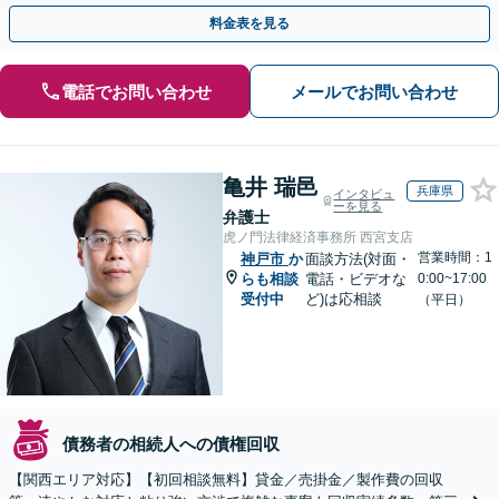
速に進めてまいります【夜間・休日面談可】【神戸駅3分】
料金表を見る
電話でお問い合わせ
メールでお問い合わせ
亀井 瑞邑
兵庫県
インタビュ
ーを見る
弁護士
虎ノ門法律経済事務所 西宮支店
営業時間：1
神戸市
か
面談方法(対面・
らも相談
電話・ビデオな
0:00~17:00
受付中
ど)は応相談
（平日）
債務者の相続人への債権回収
【関西エリア対応】【初回相談無料】貸金／売掛金／製作費の回収