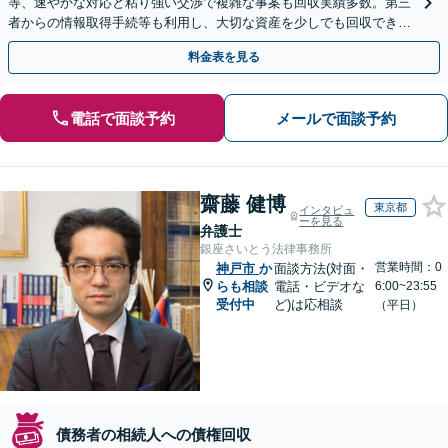
等、速やかな対応と粘り強い交渉で複雑な事案も回収実績多数。第三
者からの情報取得手続等も利用し、大切な資産を少しでも回収できる
よう尽力します【フリーランス・個人事業主のご相談も対応】
料金表を見る
電話で面談予約
メールで面談予約
齋藤 健博
東京都
インタビュ
ーを見る
弁護士
銀座さいとう法律事務所
営業時間：0
神戸市
か
面談方法(対面・
らも相談
電話・ビデオな
6:00~23:55
受付中
ど)は応相談
（平日）
債務者の相続人への債権回収