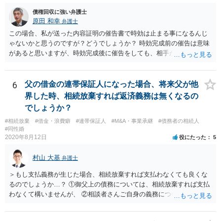
債権回収に強い弁護士
原田 和幸
弁護士
この場合、私が送った内容証明の催告書で時効は止まる事になるんじ
ゃないかと思うのですが？どうでしょうか？ 時効完成前の催告は意味
があると思いますが、時効完成後に催告をしても、相手が時効の援用
をすれば、相手は支払わなくてよくなります。
6
父の借金の連帯保証人になった場合、将来父が他
界した時、相続放棄すれば返済義務は無くなるの
でしょうか？
#相続放棄
#借金・浪費癖
#連帯保証人
#M&A・事業承継
#債務者の相続人
#同性婚
2020年8月12日
役にたった
5
村山 大基
弁護士
＞もし支払義務が生じた場合、相続放棄すれば支払わなくても良くな
るのでしょうか…？ ①御父上の債務については、相続放棄すれば支払
わなくて構いませんが、 ②相談者さんご自身の義務については、契約
書そのもの（サインした推定相続人はどんな義務を負うのか）を見て
いないので何とも言えません。 そもそも、何の義務も負わないなら、