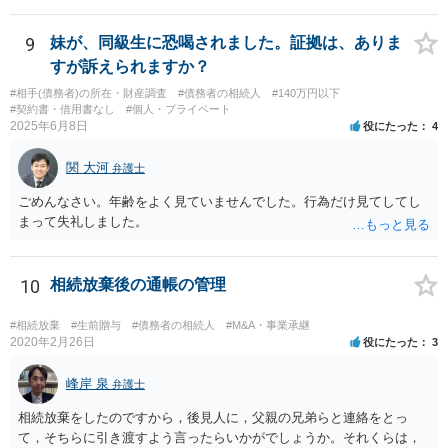
9
妹が、同級生に恐喝されました。証拠は、ありま
すが訴えられますか？
#相手(債務者)の所在・財産調査
#債務者の相続人
#140万円以下
#契約書・借用書なし
#個人・プライベート
2025年6月8日
役にたった
4
関 大河
弁護士
ごめんなさい。年齢をよく見ていませんでした。行為だけ見てしてし
まって失礼しました。
10
相続放棄後の通帳の管理
#相続放棄
#生前贈与
#債務者の相続人
#M&A・事業承継
2020年2月26日
役にたった
3
峰岸 泉
弁護士
相続放棄をしたのですから，後見人に，父親の兄弟らと連絡をとっ
て，そちらに引き渡すよう言ったらいかがでしょうか。それくらは，