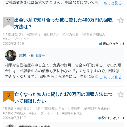
ご相談者さまには請求できません。 税金などについても滞納している
のはお父様ですから、お子様に請求が来ることはありません。 生活保
護受給の際に扶養できないかという連絡が役所から来ますが、できな
い旨回答すればそれまでです。 相続が開始した場合については先述の
2
出会い系で知り合った彼に貸した400万円の回収
通りです。 民法上の扶養義務はご相談者さまがお考えのほど強いもの
方法は？
ではありません。 あくまでも、余力の範囲で認められるものです。 親
#債権回収代行
#強制執行・差し押さえ
#140万円超
#債務者の相続人
の介護は子供がみるという民法の条文はありません。 また、親に対す
#個人・プライベート
る扶養義務は配偶者や子に対する扶養義務に比べて弱いものです。 生
2026年2月9日
役にたった
8
まれてすぐ両親が離婚し、その後会っていなかったという事情も、扶
養義務の順位を下げる一つの理由になります。
川村 正衡
弁護士
相手が自己破産を申し立て、免責の許可（借金を0円にする）が出た場
合には、相談者の方の債権も支払わないでよくなりますので、回収は
できなくなります。 回収を考える場合には、早期に訴訟提起などを進
めた方が良いと思います。
3
亡くなった知人に貸した170万円の回収方法につ
いて相談したい
#契約書・借用書なし
#相手(債務者)の所在・財産調査
#内容証明作成送付
#債務者の相続人
#個人・プライベート
#債権回収代行
2024年7月19日
役にたった
11
債権回収に強い弁護士