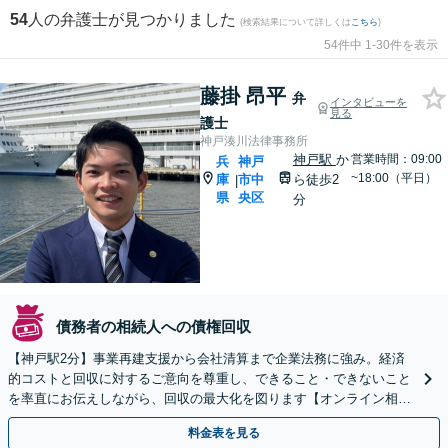
54
人の弁護士が見つかりました
(検索結果について詳しくは
こちら
)
54件中 1-30件を表示
藤掛 昂平
弁
インタビューを
見る
護士
神戸湊川法律事務所
神戸駅
か
営業時間：09:00
兵
神戸
~18:00（平日）
庫
市中
ら徒歩2
|
県
央区
分
債務者の相続人への債権回収
【神戸駅2分】事業再建支援から会社清算まで企業法務に強み。経済
的コストと回収に対するご意向を尊重し、できること・できないこと
を率直にお伝えしながら、回収の最大化を図ります【オンライン相談
OK】【夜間・休日相談可（要予約）】
料金表を見る