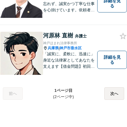
詳細を見
忘れず、誠実かつ丁寧な仕事
る
を心掛けています。依頼者様
の主張に耳を傾け、法的に主
張を組み立て、毅然とした態
度で交渉に臨みます。まずは
河原林 直樹
気軽にご相談ください。【交
弁護士
通事故／相続／労働／男女問
神戸ほまれ法律事務所
題／刑事事件】
兵庫県
神戸市垂水区
|
「誠実に、柔軟に、迅速に」
詳細を見
身近な法律家としてあなたを
る
支えます【借金問題】初回相
談無料／法テラスOK。丁寧な
説明で納得感ある解決を【相
続問題】生前対策から相続発
1ページ目
生後の手続き・トラブル対応
前へ
次へ
(2ページ中)
までワンストップで対応【オ
ンライン面談OK】