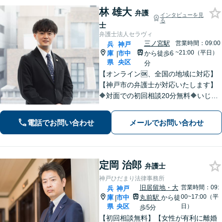
林 雄大
弁護
インタビューを見
る
士
弁護士法人セラヴィ
三ノ宮駅
営業時間：09:00
兵
神戸
~21:00（平日）
庫
市中
から徒歩6
|
県
央区
分
【オンライン🆗、全国の地域に対応】
【神戸市の弁護士が対応いたします】
🔶対面での初回相談20分無料🔶いじめ
問題や学校問題に精通。法的な解決だ
けでなく、依頼者が再び前を向けるよ
電話でお問い合わせ
メールでお問い合わせ
うな支援を心がけています。【三ノ宮
駅6分】
定岡 治郎
弁護士
神戸ひだまり法律事務所
旧居留地・大
営業時間：09:
兵
神戸
00~17:00（平
庫
市中
丸前駅
から徒
|
県
央区
日）
歩5分
【初回相談無料】【女性が有利に離婚