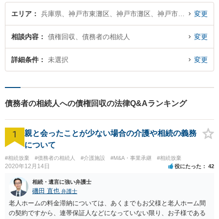
エリア
兵庫県、神戸市東灘区、神戸市灘区、神戸市兵庫区、神戸市長田区、神戸市須磨区、神戸市垂水区、神戸市北区、神戸市中央区、神戸市西区
変更
相談内容
債権回収、債務者の相続人
変更
詳細条件
未選択
変更
債務者の相続人への債権回収の法律Q&Aランキング
1
親と会ったことが少ない場合の介護や相続の義務
について
#相続放棄
#債務者の相続人
#介護施設
#M&A・事業承継
#相続放棄
2020年12月14日
役にたった
42
相続・遺言に強い弁護士
磯田 直也
弁護士
老人ホームの料金滞納については、あくまでもお父様と老人ホーム間
の契約ですから、連帯保証人などになっていない限り、お子様である