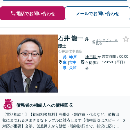
電話でお問い合わせ
メールでお問い合わせ
石井 龍一
弁
インタビューを
見る
護士
石井法律事務所
神戸駅
か
営業時間：00:00
兵
神戸
~23:59（平日）
庫
市中
ら徒歩3
|
県
央区
分
債務者の相続人への債権回収
【電話相談可】【初回相談無料】売掛金・制作費・代金など、債権回
収にまつわるさまざまなトラブルに対応します【債権回収はスピード
対応が重要】交渉、仮差押えから訴訟・強制執行まで、状況に応じ迅