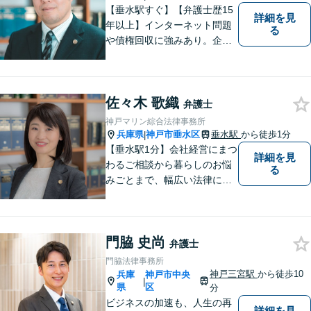
【垂水駅すぐ】【弁護士歴15
詳細を見
年以上】インターネット問題
る
や債権回収に強みあり。企業
ならではの困りごとまで幅広
く対応。女性弁護士も在籍し
ているため、男性弁護士に話
佐々木 歌織
しづらくてもご安心くださ
弁護士
い。【分割払いOK】【休日・
神戸マリン綜合法律事務所
夜間面談・ビデオ面談可】
兵庫県
神戸市垂水区
垂水駅
から徒歩1分
|
【垂水駅1分】会社経営にまつ
詳細を見
わるご相談から暮らしのお悩
る
みごとまで、幅広い法律にま
つわるお悩みに対応していま
す。問題解決に向けて誠心誠
意アドバイスさせていただき
門脇 史尚
ますので、悩まれる前に、お
弁護士
早めにご相談ください。
門脇法律事務所
神戸三宮駅
から徒歩10
兵庫
神戸市中央
|
県
区
分
ビジネスの加速も、人生の再
詳細を見