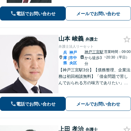
り。単純な法的アドバイスだけではな
く、依頼者が有利な条件で解決できる
電話でお問い合わせ
メールでお問い合わせ
対処法をご提案します。【初回相談無
料】
山本 峻義
弁護士
弁護士法人リーセット
神戸三宮駅
営業時間：09:00
兵
神戸
~20:30（平日）
庫
市中
から徒歩3
|
県
央区
分
【神戸三宮駅3分】【債務整理、企業法
務は初回相談無料】「借金問題で苦し
んでおられる方の味方でありたい」
「中小企業の法務案件の取り扱い実績
豊富な弁護士」「柔軟な対応体制／LIN
EやChatworkなどに対応」
電話でお問い合わせ
メールでお問い合わせ
上田 孝治
弁護士