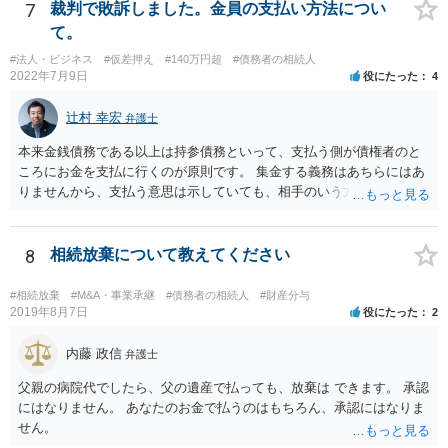
印鑑証明まで用意して推定相続人にサインさせる意味もないような気
7
裁判で敗訴しました。金員の支払い方法につい
がします。 もし何らかの義務を相続放棄しても負う内容だと困ります
て。
ので、契約書の文面を持って、弁護士に相談に行かれることをお勧め
#法人・ビジネス
#仮差押え
#140万円超
#債務者の相続人
します。
2022年7月9日
役にたった
4
辻村 幸宏
弁護士
本来金銭債務である以上は持参債務といって、支払う側が債権者のと
ころにお金を支払に行くのが原則です。 集金する義務はあちらにはあ
りませんから、支払う意思は示していても、相手のいう方法で支払わ
なければ現に支払が履行されない以上、差押はされてしまうことにな
るかと思います。
8
相続放棄について教えてください
#相続放棄
#M&A・事業承継
#債務者の相続人
#財産分与
2019年8月7日
役にたった
2
内藤 政信
弁護士
父親の病院代でしたら、父の遺産で払っても、放棄は できます。 承認
にはなりません。 あなたのお金で払うのはもちろん、承認にはなりま
せん。