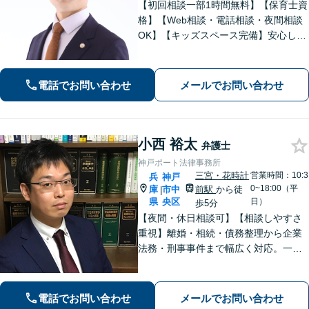
【初回相談一部1時間無料】【保育士資
格】【Web相談・電話相談・夜間相談
OK】【キッズスペース完備】安心して
お話しできる環境◎高い専門性で問題
解決をサポートします。◇離婚（子ど
も・熟年・不貞・モラハラ）◇相続
電話でお問い合わせ
メールでお問い合わせ
（限定承認等も）◇行政（いじめ・学
校）対応
小西 裕太
弁護士
神戸ポート法律事務所
三宮・花時計
営業時間：10:3
兵
神戸
0~18:00（平
庫
市中
前駅
から徒
|
県
央区
日）
歩5分
【夜間・休日相談可】【相談しやすさ
重視】離婚・相続・債務整理から企業
法務・刑事事件まで幅広く対応。一般
民事・家事・労務（使用者側）・不動
産案件もお任せください。海難審判
（海事補佐人）にも対応可能です。
電話でお問い合わせ
メールでお問い合わせ