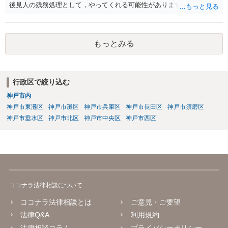
後見人の残務処理として，やってくれる可能性があります。 ただ，通
帳を預かっていたからといって，何か不利になることもありません。
もっとみる
行政区で絞り込む
神戸市内
神戸市東灘区
神戸市灘区
神戸市兵庫区
神戸市長田区
神戸市須磨区
神戸市垂水区
神戸市北区
神戸市中央区
神戸市西区
ココナラ法律相談について
ココナラ法律相談とは
ご意見・ご要望
法律Q&A
利用規約
法律相談コラム
プライバシーポリシー