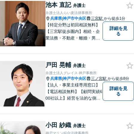
池本 直記
丁寧にお聞きし、最適な解決
弁護士
策を迅速に提供することをお
弁護士法人らい麦法律事務所
約束します。【法テラス利用
兵庫県
神戸市中央区
三宮駅
から徒歩1分
|
可】
【特定分野は初回相談無料】
詳細を見
【三宮駅徒歩圏内】相続・企
る
業法務・不動産・離婚・男女
問題等に豊富な経験。親しみ
やすさとフットワークを大切
に、依頼者様と真剣に向き合
戸田 晃輔
い、誠実に対応します。お困
弁護士
りの際はぜひご相談くださ
弁護士法人グレイス 神戸事務所
い。【休日夜間ご相談可】
兵庫県
神戸市中央区
三ノ宮駅
から徒歩8分
|
【法人・事業主様専用窓口】
詳細を見
【電話相談無料】【顧問実績6
る
00社以上】経営を法的な側面
からバックアップ。【運送
業】に注力。労務に悩む事業
主様を全力サポート！契約書
小田 紗織
作成／リーガルチェック／債
弁護士
権回収などもご相談ください
神戸マリン綜合法律事務所