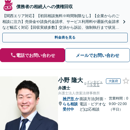
債務者の相続人への債権回収
【関西エリア対応】【初回相談無料※時間制限なし】【企業からのご
相談に注力】売掛金や請負代金請求、サービス利用料や通販代金請求
など幅広く対応【回収実績多数】交渉から訴訟、強制執行まで状況に
応じて的確に対応します
料金表を見る
電話でお問い合わせ
メールでお問い合わせ
小野 隆大
大阪府
インタビュ
ーを見る
弁護士
弁護士法人啓葉法律事務所
営業時間：0
神戸市
か
面談方法(対面・
らも相談
電話・ビデオな
9:00~22:00
受付中
ど)は応相談
（平日）