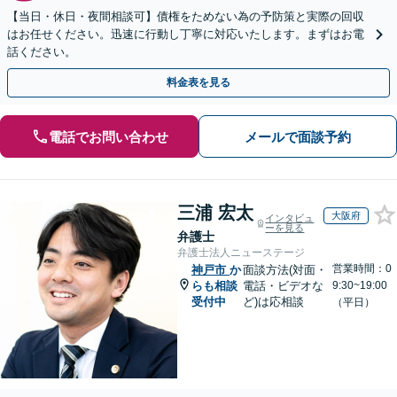
【当日・休日・夜間相談可】債権をためない為の予防策と実際の回収
はお任せください。迅速に行動し丁寧に対応いたします。まずはお電
話ください。
料金表を見る
電話でお問い合わせ
メールで面談予約
三浦 宏太
大阪府
インタビュ
ーを見る
弁護士
弁護士法人ニューステージ
営業時間：0
神戸市
か
面談方法(対面・
らも相談
電話・ビデオな
9:30~19:00
受付中
ど)は応相談
（平日）