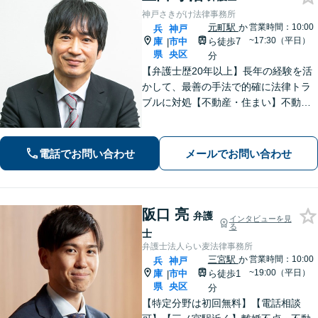
神戸さきがけ法律事務所
元町駅
か
営業時間：10:00
兵
神戸
~17:30（平日）
庫
市中
ら徒歩7
|
県
央区
分
【弁護士歴20年以上】長年の経験を活
かして、最善の手法で的確に法律トラ
ブルに対処【不動産・住まい】不動産
関係の資格を複数所持。不動産案件の
取扱い多数【相続・遺言】他士業と連
携してワンストップで解決【夜間・休
電話でお問い合わせ
メールでお問い合わせ
日相談可】【元町駅7分】
阪口 亮
弁護
インタビューを見
る
士
弁護士法人らい麦法律事務所
三宮駅
か
営業時間：10:00
兵
神戸
~19:00（平日）
庫
市中
ら徒歩1
|
県
央区
分
【特定分野は初回無料】【電話相談