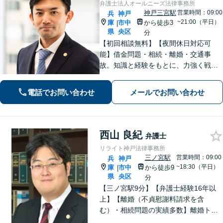
弁護士法人オールニーズ法律事務所
神戸三宮駅
営業時間：09:00
兵
神戸
~21:00（平日）
庫
市中
から徒歩3
|
県
央区
分
【初回相談無料】【夜間休日対応可
能】借金問題・相続・離婚・交通事
故。知識と経験をもとに、力強く戦い
ます。お客様の心の声に耳を傾け、真
剣に向き合い、わかりやすい言葉を心
電話でお問い合わせ
メールでお問い合わせ
掛けます。
西山 良紀
弁護士
リライト神戸法律事務所
三ノ宮駅
営業時間：09:00
兵
神戸
~18:30（平日）
庫
市中
から徒歩9
|
県
央区
分
【三ノ宮駅9分】【弁護士経験16年以
上】【離婚（不貞慰謝料請求を含
む）・相続問題の実績多数】離婚トラ
ブル・性犯罪事件での解決に定評あ