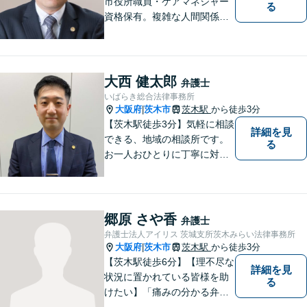
市役所職員・ケアマネジャー
る
資格保有。複雑な人間関係が
絡む相続・遺言・高齢者トラ
ブルの根本的解決に尽力しま
す。
大西 健太郎
弁護士
いばらき総合法律事務所
大阪府
茨木市
茨木駅
から徒歩3分
|
【茨木駅徒歩3分】気軽に相談
詳細を見
できる、地域の相談所です。
る
お一人おひとりに丁寧に対応
し、納得のいく解決へと導き
ます。離婚・交通事故・遺産
相続など、幅広く対応可能◎
お困りごとがあれば、すぐに
郷原 さや香
弁護士
ご相談を！
弁護士法人アイリス 茨城支所茨木みらい法律事務所
大阪府
茨木市
茨木駅
から徒歩3分
|
【茨木駅徒歩6分】【理不尽な
詳細を見
状況に置かれている皆様を助
る
けたい】「痛みの分かる弁護
士」をモットーに、あらゆる