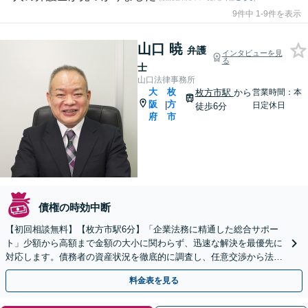
9件中 1-9件を表示
山口 暁
弁護
インタビューを見
る
士
山口法律事務所
大
枚
枚方市駅
から
営業時間：本
阪
方
|
日定休日
徒歩6分
府
市
債権の時効中断
【初回相談無料】【枚方市駅6分】「企業法務に精通した総合サポー
ト」少額から高額まで金額の大小に関わらず、迅速な解決を最優先に
対応します。債務者の資産状況を徹底的に調査し、任意交渉から法的
手続きまで最適な回収方法をご提案【休日・夜間相談可】
料金表を見る