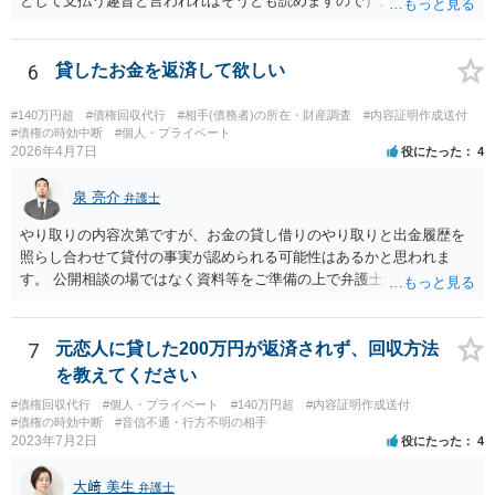
として支払う趣旨と言われればそうとも読めますので）。 個別具体的
な事実関係に入り込みますと個々の証拠を見ないことには判断しづら
いところがございますので、これまでの電話内容やメールの文面、訴
訟の経過に関する記録等を持って近隣の弁護士にご相談された方がよ
6
貸したお金を返済して欲しい
ろしいかと存じます。
#140万円超
#債権回収代行
#相手(債務者)の所在・財産調査
#内容証明作成送付
#債権の時効中断
#個人・プライベート
2026年4月7日
役にたった
4
泉 亮介
弁護士
やり取りの内容次第ですが、お金の貸し借りのやり取りと出金履歴を
照らし合わせて貸付の事実が認められる可能性はあるかと思われま
す。 公開相談の場ではなく資料等をご準備の上で弁護士に個別相談さ
れると良いでしょう。
7
元恋人に貸した200万円が返済されず、回収方法
を教えてください
#債権回収代行
#個人・プライベート
#140万円超
#内容証明作成送付
#債権の時効中断
#音信不通・行方不明の相手
2023年7月2日
役にたった
4
大﨑 美生
弁護士