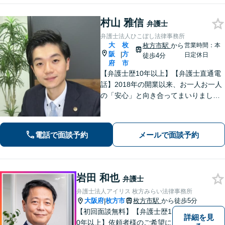
分】
村山 雅信
弁護士
弁護士法人ひこぼし法律事務所
大
枚
枚方市駅
から
営業時間：本
阪
方
|
日定休日
徒歩4分
府
市
【弁護士歴10年以上】【弁護士直通電
話】2018年の開業以来、お一人お一人
の「安心」と向き合ってまいりまし
た。これまで培ってきた経験と交渉力
を活かし、「頼んでよかった」と言っ
ていただける結果を目指し、迅速かつ
電話で面談予約
メールで面談予約
粘り強く対応することをお約束しま
す。
岩田 和也
弁護士
弁護士法人アイリス 枚方みらい法律事務所
大阪府
枚方市
枚方市駅
から徒歩5分
|
【初回面談無料】【弁護士歴1
詳細を見
0年以上】依頼者様のご希望に