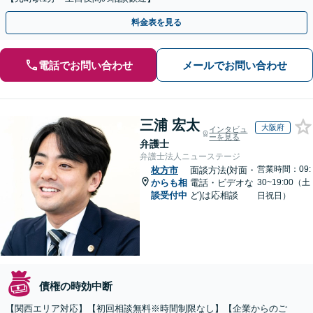
料金表を見る
電話でお問い合わせ
メールでお問い合わせ
三浦 宏太
大阪府
インタビュ
ーを見る
弁護士
弁護士法人ニューステージ
営業時間：09:
枚方市
面談方法(対面・
からも相
電話・ビデオな
30~19:00（土
談受付中
ど)は応相談
日祝日）
債権の時効中断
【関西エリア対応】【初回相談無料※時間制限なし】【企業からのご