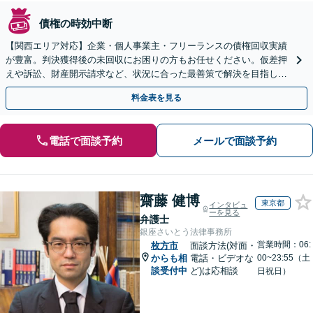
債権の時効中断
【関西エリア対応】企業・個人事業主・フリーランスの債権回収実績
が豊富。判決獲得後の未回収にお困りの方もお任せください。仮差押
えや訴訟、財産開示請求など、状況に合った最善策で解決を目指しま
す【夜間面談可】
料金表を見る
電話で面談予約
メールで面談予約
齋藤 健博
東京都
インタビュ
ーを見る
弁護士
銀座さいとう法律事務所
営業時間：06:
枚方市
面談方法(対面・
からも相
電話・ビデオな
00~23:55（土
談受付中
ど)は応相談
日祝日）