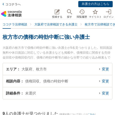
弁護士の方はこちら
ココナラへ
投稿する
探す
閲覧履歴
マイリスト
ログイン
ココナラ法律相談
大阪府で法律相談できる弁護士
枚方市で法律相談で
枚方市の債権の時効中断に強い弁護士
大阪府の枚方市で債権の時効中断に強い弁護士が9名見つかりました。初回面談
無料や休日面談に対応している弁護士なども掲載中。債権回収に関係する売掛
金回収や債権回収代行、債権の時効中断等の細かな分野での絞り込み検索もで
き便利です。特に山口法律事務所の山口 暁弁護士やあまのがわ法律事務所の神
永 夕貴弁護士、弁護士法人ひらかたエール法律事務所の入江 祥大弁護士のプロ
エリア
大阪府、枚方市
変更
フィール情報や弁護士費用、強みなどが注目されています。『枚方市で土日や
夜間に発生した債権の時効中断のトラブルを今すぐに弁護士に相談したい』
相談内容
債権回収、債権の時効中断
変更
『債権の時効中断のトラブル解決の実績豊富な近くの弁護士を検索したい』
『初回相談無料で債権の時効中断を法律相談できる枚方市内の弁護士に相談予
約したい』などでお困りの相談者さんにおすすめです。
詳細条件
未選択
変更
9
人の弁護士が見つかりました
(検索結果について詳しくは
こちら
)