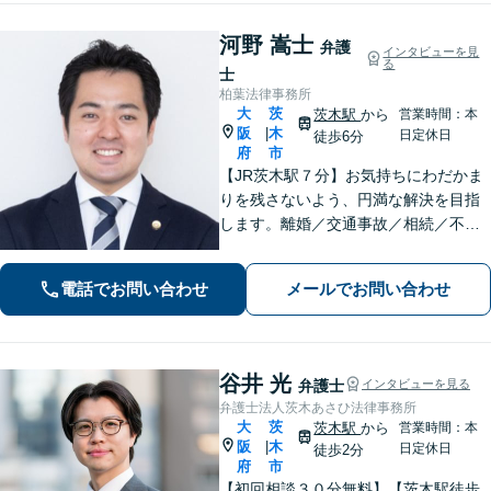
河野 嵩士
弁護
インタビューを見
る
士
柏葉法律事務所
大
茨
茨木駅
から
営業時間：本
阪
木
|
日定休日
徒歩6分
府
市
【JR茨木駅７分】お気持ちにわだかま
りを残さないよう、円満な解決を目指
します。離婚／交通事故／相続／不動
産といった民事事件、わいせつや窃盗
などの刑事事件にも幅広く対応。紛争
電話でお問い合わせ
メールでお問い合わせ
化してしてしまった問題も、より良い
着地点を探り、交渉を重ねます【初回
相談無料】
谷井 光
弁護士
インタビューを見る
弁護士法人茨木あさひ法律事務所
大
茨
茨木駅
から
営業時間：本
阪
木
|
日定休日
徒歩2分
府
市
【初回相談３０分無料】【茨木駅徒歩