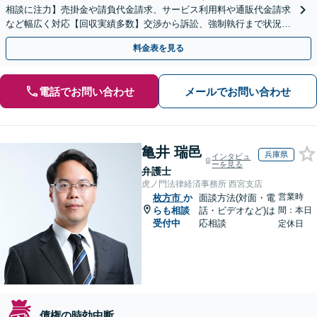
相談に注力】売掛金や請負代金請求、サービス利用料や通販代金請求
など幅広く対応【回収実績多数】交渉から訴訟、強制執行まで状況に
応じて的確に対応します
料金表を見る
電話でお問い合わせ
メールでお問い合わせ
亀井 瑞邑
兵庫県
インタビュ
ーを見る
弁護士
虎ノ門法律経済事務所 西宮支店
営業時
枚方市
か
面談方法(対面・電
らも相談
話・ビデオなど)は
間：本日
受付中
応相談
定休日
債権の時効中断