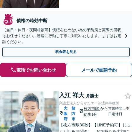
債権の時効中断
【当日・休日・夜間相談可】債権をためない為の予防策と実際の回収
はお任せください。迅速に行動し丁寧に対応いたします。まずはお電
話ください。
料金表を見る
電話でお問い合わせ
メールで面談予約
入江 祥大
弁護士
弁護士法人ひらかたエール法律事務所
大
枚
枚方市駅
から
営業時間：本
阪
方
|
日定休日
徒歩1分
府
市
【枚方市駅30秒】【LINE予約可】じっ
くり話をお聞きし、お気持ちを大切に