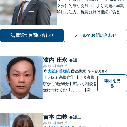
２分】的確な交渉力により問題の早期
解決に注力。得意分野は相続／労働／
不倫慰謝料／刑事事件。解決までの過
程にもこだわり、ご意向を汲んだ満足
度の高い解決を目指します。まずはお
電話でお問い合わせ
メールでお問い合わせ
気軽にお電話下さい。
濵内 庄永
弁護士
高槻法律事務所
大阪府
高槻市
高槻駅
から徒歩8分
|
【大阪府高槻市】【ＪＲ高槻
詳細を見
駅から徒歩8分】幅広く相談を
る
受け付けております。【労働
問題】【離婚】【交通事故】
【借金】などのトラブル解決
から【相続】【事業承継】
【成年後見】など将来の不安
吉本 由希
弁護士
の予防まで。
高槻法律事務所