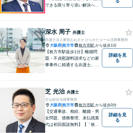
る
できる限り寄り添い解決へと
導きます 【離婚問題】同事務
所の女性弁護士と連携して慰
謝料や財産分与などに対応。
深水 周子
夫婦カウンセラーの資格保有
弁護士
【相続問題】セミナー講師や
弁護士法人東部おおさか ひらかたエール法律事務所
書籍執筆の経験あり【枚方市
大阪府
枚方市
枚方市駅
から徒歩1分
|
駅5分】
【枚方市駅徒歩1分】離婚問
詳細を見
題・不貞慰謝料請求などの家
る
事事件に精通する弁護士。依
頼者さまと同じ目線に立ち、
最善の解決方法をご提案。次
のステップへ進むお手伝いを
芝 光治
致します。どんなお悩みで
弁護士
も、ご相談ください。【キッ
古山綜合法律事務所
ズスペースあり】
大阪府
枚方市
枚方市駅
から徒歩0分
|
【交通事故、相続、離婚・男
詳細を見
女問題、債務整理、未払残業
る
代は初回面談無料】【「枚方
市駅」から徒歩30秒】じっく