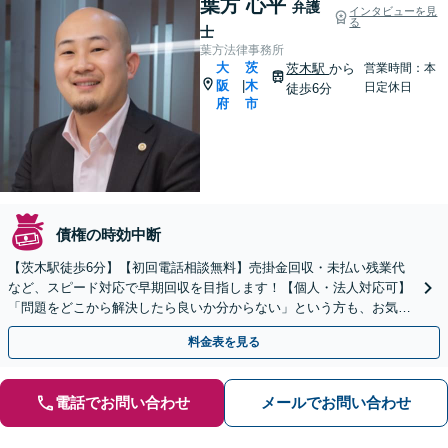
葉方 心平
弁護
インタビューを見
る
士
葉方法律事務所
大
茨
茨木駅
から
営業時間：本
阪
木
|
日定休日
徒歩6分
府
市
債権の時効中断
【茨木駅徒歩6分】【初回電話相談無料】売掛金回収・未払い残業代
など、スピード対応で早期回収を目指します！【個人・法人対応可】
「問題をどこから解決したら良いか分からない」という方も、お気軽
にご相談ください【土日・夜間対応可】
料金表を見る
電話でお問い合わせ
メールでお問い合わせ