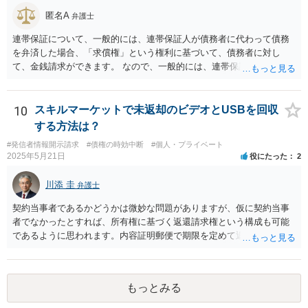
匿名A
弁護士
連帯保証について、一般的には、連帯保証人が債務者に代わって債務
を弁済した場合、「求償権」という権利に基づいて、債務者に対し
て、金銭請求ができます。 なので、一般的には、連帯保証人が代わり
に返済してくれた場合には、代わりに返済してもらった金額を、債務
者が連帯債務者に支払わなければならない、ということになります。
ご質問の構成の違いを確認されたい意図は分かりかねますが、結論と
10
スキルマーケットで未返却のビデオとUSBを回収
しては、一般的には「求償権」に基づいて上記のような処理になるか
する方法は？
と思います。
#発信者情報開示請求
#債権の時効中断
#個人・プライベート
2025年5月21日
役にたった
2
川添 圭
弁護士
契約当事者であるかどうかは微妙な問題がありますが、仮に契約当事
者でなかったとすれば、所有権に基づく返還請求権という構成も可能
であるように思われます。内容証明郵便で期限を定めて返却を求める
（返却する意思がない場合はその理由を回答するよう併せて求める）
といった手段を踏んだ上で、最終的には訴訟を検討すべきではないか
と思われます。ビデオテープが大切な（ある程度費用をかけてでも取
もっとみる
り返したい）ものであれば、弁護士へ相談・依頼することも考えられ
ます。