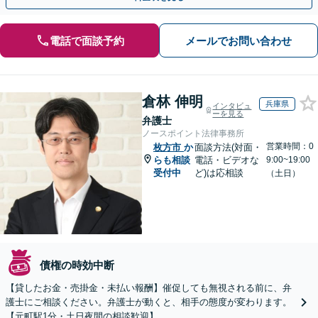
電話で面談予約
メールでお問い合わせ
倉林 伸明
兵庫県
インタビュ
ーを見る
弁護士
ノースポイント法律事務所
営業時間：0
枚方市
か
面談方法(対面・
らも相談
電話・ビデオな
9:00~19:00
受付中
ど)は応相談
（土日）
債権の時効中断
【貸したお金・売掛金・未払い報酬】催促しても無視される前に、弁
護士にご相談ください。弁護士が動くと、相手の態度が変わります。
【元町駅1分・土日夜間の相談歓迎】