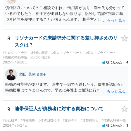
債権回収についてのご相談ですね。 借用書があり、勤め先も分かって
いるのでしたら、相手方が退職しない限りは、訴訟して認容判決に基
づき給与を差押えすることが考えられます。 相手方としては上記のと
おり差押えまでされる懸念がありますので、交渉で分割払いの示談で
まとまる可能性もあると思います。 借用書などの記録をもって弁護士
にご相談されることをおすすめします。
8
リソナカードの未請求分に関する差し押さえのリ
スクは？
#クレジット会社
#時効の援用
#個人・プライベート
#個人・プライベート
#債権の時効中断
#140万円以下
2025年4月28日
役にたった
4
岡田 晃朝
弁護士
時効の可能性があります。 途中で一部でも返したり、債権を認めると
時効援用はできませんので、早めに弁護士に相談に行きましょう。
9
連帯保証人が債務者に対する責務について
#自己破産
#任意整理
#債権回収代行
#仮差押え
#連帯保証人
#債権の時効中断
2024年7月27日
役にたった
3