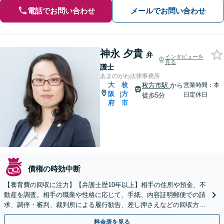
電話でお問い合わせ
メールでお問い合わせ
神永 夕貴
弁
インタビューを
見る
護士
あまのがわ法律事務所
大
枚
枚方市駅
から
営業時間：本
阪
方
|
日定休日
徒歩5分
府
市
債権の時効中断
【養育費の回収に注力】【弁護士歴10年以上】相手の住所や預金、不
動産を調査。相手の職業や性格に応じて、手紙、内容証明郵便での請
求、調停・審判、裁判所による履行勧告、差し押さえなどの回収方法
を考えます【初回面談30分無料】
料金表を見る