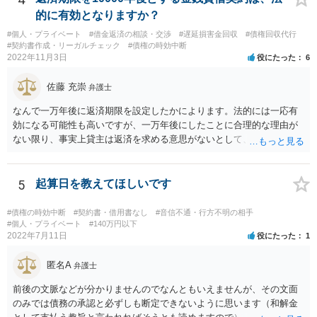
的に有効となりますか？
#個人・プライベート
#借金返済の相談・交渉
#遅延損害金回収
#債権回収代行
#契約書作成・リーガルチェック
#債権の時効中断
2022年11月3日
役にたった
6
佐藤 充崇
弁護士
なんで一万年後に返済期限を設定したかによります。法的には一応有
効になる可能性も高いですが、一万年後にしたことに合理的な理由が
ない限り、事実上貸主は返済を求める意思がないとして、消費貸借契
約の成立を否定し贈与契約であるとする可能性も高いです。脱税など
に悪用される可能性もあるので。
5
起算日を教えてほしいです
#債権の時効中断
#契約書・借用書なし
#音信不通・行方不明の相手
#個人・プライベート
#140万円以下
2022年7月11日
役にたった
1
匿名A
弁護士
前後の文脈などが分かりませんのでなんともいえませんが、その文面
のみでは債務の承認と必ずしも断定できないように思います（和解金