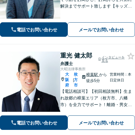
解決までサポート致します【キッズス
ペース充実】1000件以上の離婚問題を
対応した女性弁護士も在籍【事前予約
で平日夜間面談可】
電話でお問い合わせ
メールでお問い合わせ
重光 健太郎
インタビューを
見る
弁護士
大昭法律事務所
大
枚
樟葉駅
から
営業時間：本
阪
方
|
日定休日
徒歩5分
府
市
【電話相談可】【初回相談無料】生ま
れ故郷の樟葉エリア（枚方市、八幡
市）を全力でサポート！離婚・男女問
題／相続問題／刑事事件／労働問題／
交通事故などに注力。どんな小さなお
電話でお問い合わせ
メールでお問い合わせ
悩みでお気軽にご相談ください【夜
間・休日面談】【完全個室】【樟葉駅5