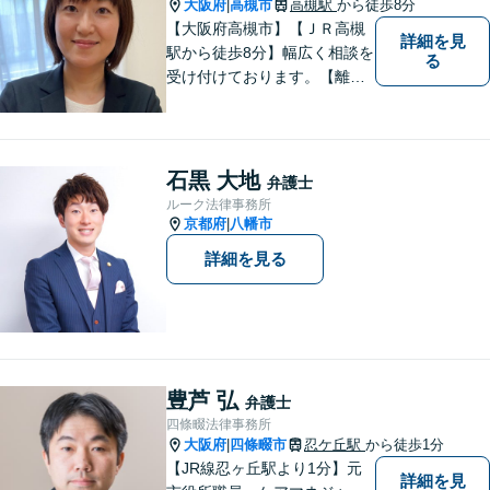
大阪府
高槻市
高槻駅
から徒歩8分
|
【大阪府高槻市】【ＪＲ高槻
詳細を見
駅から徒歩8分】幅広く相談を
る
受け付けております。【離
婚】【借金】【労働問題】な
どのトラブル解決から、【相
続】【遺言】【成年後見】な
ど将来の不安の予防まで。
石黒 大地
弁護士
ルーク法律事務所
京都府
八幡市
|
詳細を見る
豊芦 弘
弁護士
四條畷法律事務所
大阪府
四條畷市
忍ケ丘駅
から徒歩1分
|
【JR線忍ヶ丘駅より1分】元
詳細を見