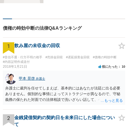
お困りごとの解決を図りま
す。離婚／労働／交通事故な
ど、お困りごとはお気軽にご
相談くださいませ。
債権の時効中断の法律Q&Aランキング
1
飲み屋の未収金の回収
#音信不通・行方不明の相手
#売掛金回収
#遅延損害金回収
#債権の時効中断
#内容証明作成送付
2018年1月21日
役にたった
10
甲本 晃啓
弁護士
弁護士に裁判を任せてしまえば、基本的にはあなたが法廷に出る必要
ありません。個別的な事情によってストラテジーが異なるので、守秘
義務の保たれた対面での法律相談で洗いざらい話して、ベストな方法
を検討してもらってください。
2
金銭貸借契約の契約日を未来日にした場合につい
て