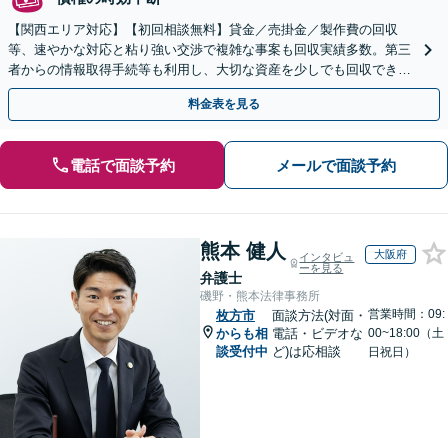
【関西エリア対応】【初回相談無料】貸金／売掛金／製作費の回収
等、速やかな対応と粘り強い交渉で複雑な事案も回収実績多数。第三
者からの情報取得手続等も利用し、大切な資産を少しでも回収できる
よう尽力します【フリーランス・個人事業主のご相談も対応】
料金表を見る
電話で面談予約
メールで面談予約
熊本 健人
大阪府
インタビュ
ーを見る
弁護士
磯野・熊本法律事務所
営業時間：09:
枚方市
面談方法(対面・
からも相
電話・ビデオな
00~18:00（土
談受付中
ど)は応相談
日祝日）