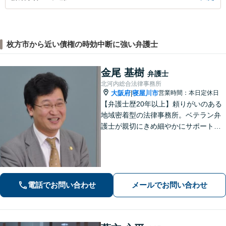
枚方市から近い債権の時効中断に強い弁護士
金尾 基樹
弁護士
北河内総合法律事務所
大阪府
寝屋川市
営業時間：本日定休日
|
【弁護士歴20年以上】頼りがいのある
地域密着型の法律事務所。ベテラン弁
護士が親切にきめ細やかにサポートし
ます。不動産・建築トラブル／借金問
題／相続など身近な法律トラブルはお
気軽にご相談ください。【初回相談無
料（一部除く）】【夜間・休日の相談
可能】
電話でお問い合わせ
メールでお問い合わせ