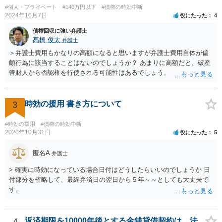
#個人・プライベート
#140万円以下
#債権の時効中断
2024年10月7日
役にたった
4
債権回収に強い弁護士
髙橋 俊太
弁護士
＞弁護士費用もかなりの高額になると思いますが弁護士費用自体が偏
頗行為に該当することはないのでしょうか？ あまりに高額だと、破産
管財人から否認権を行使される可能性はあるでしょう。 ＞このレベル
の事案でも法テラスで対応してもらえるものでしょうか？ 【友人に安
定した収入があります】とのことなので、法テラスの利用は難しいと
思われます。 此方での当方回答は以上となりますが、参考になれば幸
3
時効の援用 書き方について
いです。
#時効の援用
#債権の時効中断
2020年10月31日
役にたった
5
匿名A
弁護士
> 確実に時効になっている場合日付はどうしたらいいのでしょうか 日
付部分を省略して、最終弁済日の翌日から５年～～としても大丈夫で
す。
4
返済期限を10000年後とする金銭貸借契約は、法