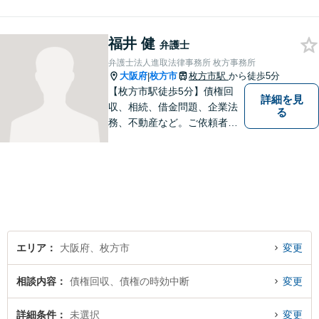
りとお話を聞く姿勢を大切に
し、依頼者様の状況を十分に
福井 健
ヒアリングし、あらゆる観点
弁護士
から解決策をご提案してまい
弁護士法人進取法律事務所 枚方事務所
ります。
大阪府
枚方市
枚方市駅
から徒歩5分
|
【枚方市駅徒歩5分】債権回
詳細を見
収、相続、借金問題、企業法
る
務、不動産など。ご依頼者さ
まに安心して満足した法的サ
ービスをご利用いただけるよ
う尽力いたします。お話しを
しっかりと聞き、法律の観点
からだけでなくお気持ちやご
事情に寄り添った対応が可能
です。
エリア
大阪府、枚方市
変更
相談内容
債権回収、債権の時効中断
変更
詳細条件
未選択
変更