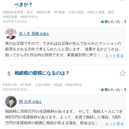
べきか？
#相続財産調査・鑑定
#遺産分割
#不動産・土地の相続
#相続人調査・確定
#相続放棄
#相続手続き
2025年7月15日
役にたった
5
佐々木 晋輔
弁護士
実のお父様ですので、できればお父様が住んでおられたマンションの
処理をされる方向で考えられたらと思います。 放棄するかどうかは、
知ってから3カ月以内が原則ですが、家庭裁判所に申立すれば3カ月の
期間を伸長することができます。 その間に、財産の状況を調査して、
放棄するかどうか決めることができます。 銀行やサラ金が数年も放置
することはありませんので、数年後に借金が発見される可能性はほぼ
5
相続税の節税になるのは？
ありません。 なお、私が扱った相続放棄を検討していた案件で、期間
伸長して調査したところ、サラ金に対する過払金など相当な財産が見
#遺産分割
#不動産・土地の相続
#協議
#相続手続き
つかったため相続したという事例がありました。
2024年8月25日
役にたった
5
関 大河
弁護士
相続時に3000万円の非課税枠があります。 そして、相続人一人につき
600万円の非課税枠があります。よって、全員で相続した場合、5400
万円の非課税枠の範囲に相続が収まる場合、税金はなしです。 一人が
相続放棄すると、600万円の枠が一つ減ります。よって、4800万円の