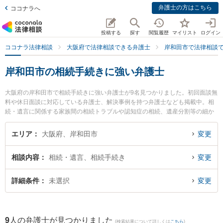
弁護士の方はこちら
ココナラへ
投稿する
探す
閲覧履歴
マイリスト
ログイン
ココナラ法律相談
大阪府で法律相談できる弁護士
岸和田市で法律相談
岸和田市の相続手続きに強い弁護士
大阪府の岸和田市で相続手続きに強い弁護士が9名見つかりました。初回面談無
料や休日面談に対応している弁護士、解決事例を持つ弁護士なども掲載中。相
続・遺言に関係する家族間の相続トラブルや認知症の相続、遺産分割等の細か
な分野での絞り込み検索もでき便利です。特に弁護士法人阪南合同法律事務所
の十川 由紀子弁護士やベリーベスト法律事務所 岸和田オフィスの池田 雅俊弁
エリア
大阪府、岸和田市
変更
護士、ベリーベスト法律事務所 岸和田オフィスの河合 淳志弁護士のプロフィー
ル情報や弁護士費用、強みなどが注目されています。『岸和田市で土日や夜間
相談内容
相続・遺言、相続手続き
変更
に発生した相続手続きのトラブルを今すぐに弁護士に相談したい』『相続手続
きのトラブル解決の実績豊富な近くの弁護士を検索したい』『初回相談無料で
相続手続きを法律相談できる岸和田市内の弁護士に相談予約したい』などでお
詳細条件
未選択
変更
困りの相談者さんにおすすめです。
9
人の弁護士が見つかりました
(検索結果について詳しくは
こちら
)