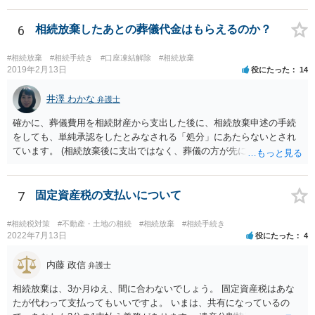
範囲となります。 一般的には、全員で相続する方が税金はお得です。
また、全員で相続しても、話し合いの結果、親がすべて相続と決める
6
相続放棄したあとの葬儀代金はもらえるのか？
こともできます。この場合でも相続の非課税枠は、全員で相続した540
0万円分使えます。 父が亡くなり、母が全部相続すると、母から三人
#相続放棄
#相続手続き
#口座凍結解除
#相続放棄
で相続する際は、4800万円が非課税枠となります。 そうすると、母が
2019年2月13日
役にたった
14
亡くなってから相続すると、両親のどちらかが亡くなってから相続す
るより非課税の枠が減少します。 計画的に相続をするのがおすすめと
井澤 わかな
弁護士
いうことになります。これ以外にも気をつける点はあるかもしれませ
確かに、葬儀費用を相続財産から支出した後に、相続放棄申述の手続
んので、一度相談して想定するのがおすすめと思います。
をしても、単純承認をしたとみなされる「処分」にあたらないとされ
ています。 (相続放棄後に支出ではなく、葬儀の方が先に来るのが通常
だと思いますので、葬儀→葬儀費用を相続財産から支出→相続放棄申
述の手続ということだと思いますが) ただ、葬儀費用ならいくらでもよ
いということではなく、身分相応の、社会的儀式として当然認められ
7
固定資産税の支払いについて
る程度の金額に留まると考えた方がよいです。 もし、相続人の皆さん
に葬儀費用を支出する経済力がなく、質素な葬儀を行った費用であれ
#相続税対策
#不動産・土地の相続
#相続放棄
#相続手続き
ば相続財産から支出しても単純承認と認められない可能性が高いの
2022年7月13日
役にたった
4
で、相続放棄申述が受理される可能性も高いと思います。
内藤 政信
弁護士
相続放棄は、3か月ゆえ、間に合わないでしょう。 固定資産税はあな
たが代わって支払ってもいいですよ。 いまは、共有になっているの