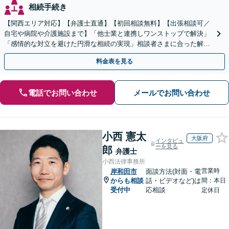
相続手続き
【関西エリア対応】【弁護士直通】【初回相談無料】【出張相談可／
自宅や病院や介護施設まで】「他士業と連携しワンストップで解決」
「感情的な対立を避けた円滑な相続の実現」相談者さまに合った解決
のプランをご提案
料金表を見る
電話でお問い合わせ
メールでお問い合わせ
小西 憲太
大阪府
インタビュ
ーを見る
郎
弁護士
小西法律事務所
営業時
岸和田市
面談方法(対面・電
からも相談
話・ビデオなど)は
間：本日
受付中
応相談
定休日