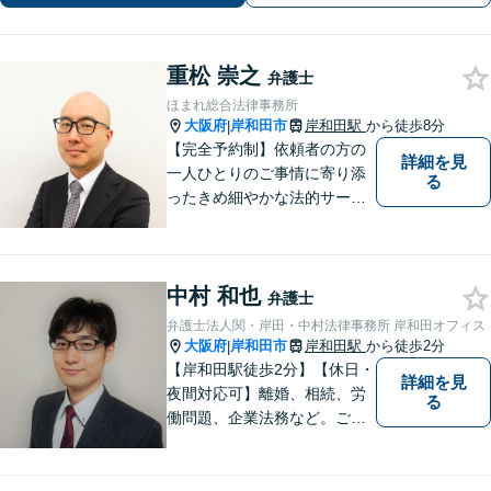
にお電話ください【当日／夜間／休日
の相談可】
重松 崇之
弁護士
ほまれ総合法律事務所
大阪府
岸和田市
岸和田駅
から徒歩8分
|
【完全予約制】依頼者の方の
詳細を見
一人ひとりのご事情に寄り添
る
ったきめ細やかな法的サービ
スを心がけております。お困
りの方は、お気軽にご相談く
ださい。初回法律相談は３０
中村 和也
分無料です。
弁護士
弁護士法人関・岸田・中村法律事務所 岸和田オフィス
大阪府
岸和田市
岸和田駅
から徒歩2分
|
【岸和田駅徒歩2分】【休日・
詳細を見
夜間対応可】離婚、相続、労
る
働問題、企業法務など。ご依
頼者さまのお話を親身に伺
い、解決へ向けてベストな方
法をご提案いたします。不安