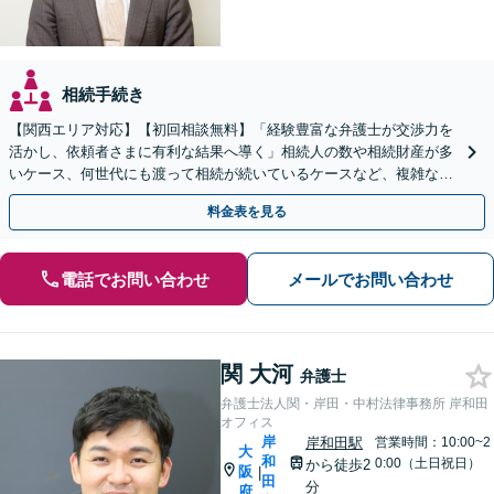
相続手続き
【関西エリア対応】【初回相談無料】「経験豊富な弁護士が交渉力を
活かし、依頼者さまに有利な結果へ導く」相続人の数や相続財産が多
いケース、何世代にも渡って相続が続いているケースなど、複雑な事
案でも対応！協議、調停、審判どのフェーズからも相談可
料金表を見る
電話でお問い合わせ
メールでお問い合わせ
関 大河
弁護士
弁護士法人関・岸田・中村法律事務所 岸和田
オフィス
岸
岸和田駅
営業時間：10:00~2
大
和
0:00（土日祝日）
から徒歩2
阪
|
田
分
府