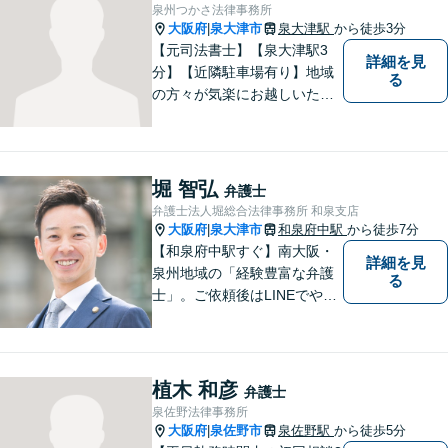
泉州つかさ法律事務所
大阪府
泉大津市
泉大津駅
から徒歩3分
|
【元司法書士】【泉大津駅3
詳細を見
分】【近隣駐車場有り】地域
る
の方々が気楽にお越しいただ
ける法律事務所を目指してお
ります。どのような小さなお
悩みでも、弁護士に依頼する
かどうかも含めて、まずはお
堀 智弘
弁護士
気軽にご相談ください。
弁護士法人堀総合法律事務所 和泉支店
大阪府
泉大津市
和泉府中駅
から徒歩7分
|
【和泉府中駅すぐ】南大阪・
詳細を見
泉州地域の「経験豊富な弁護
る
士」。ご依頼後はLINEでやり
取り可能。4名の弁護士が在
籍。全案件を複数の弁護士で
担当する安心のサポート体
制。グループ会社に税理士法
植木 和彦
弁護士
人・社労士事務所・不動産会
泉佐野法律事務所
社があり問題を丸ごと解決！
大阪府
泉佐野市
泉佐野駅
から徒歩5分
|