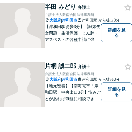
半田 みどり
はお一人で抱えず、ぜひ弁護
弁護士
士へご相談ください【完全個
弁護士法人阪南合同法律事務所
室】
大阪府
岸和田市
岸和田駅
から徒歩3分
|
【岸和田駅徒歩3分】【離婚男
詳細を見
女問題・生活保護・じん肺・
る
アスベストの各種申請に強
み】DV・モラハラを立証し、
被害者の権利を守れるよう、
最大限の努力をしてまいりま
片桐 誠二郎
す。お困りごとがあれば、お
弁護士
気軽にご相談ください。
弁護士法人阪南合同法律事務所
大阪府
岸和田市
岸和田駅
から徒歩3分
|
【地元密着】【南海電車「岸
詳細を見
和田駅」中央出口3分】悩みご
る
とがあれば気軽に相談でき
る“町医者的な弁護士”を目指
しています。身体の不調を感
じたらかかりつけの医師に診
てもらうように、どうぞお気
軽にご相談ください。