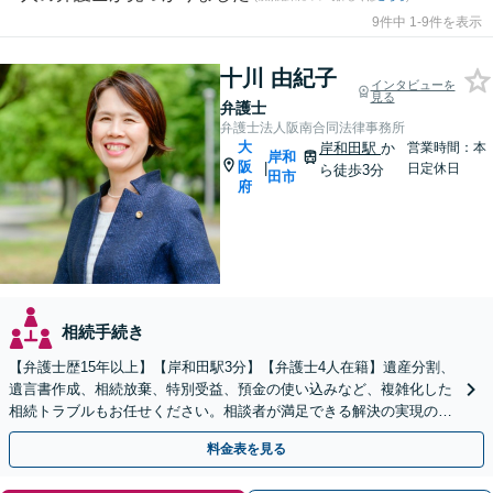
9件中 1-9件を表示
十川 由紀子
インタビューを
見る
弁護士
弁護士法人阪南合同法律事務所
大
岸和田駅
か
営業時間：本
岸和
阪
|
日定休日
ら徒歩3分
田市
府
相続手続き
【弁護士歴15年以上】【岸和田駅3分】【弁護士4人在籍】遺産分割、
遺言書作成、相続放棄、特別受益、預金の使い込みなど、複雑化した
相続トラブルもお任せください。相談者が満足できる解決の実現のた
めに、他士業と連携し最善を尽くします【完全個室】
料金表を見る