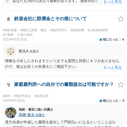
で、あなたも3分の1支払う義務があります。 遺産分割協議をして、不
動産取得者を決めて、相続登記する必要があります。 登記名義人に支
払い義務があります。
8
鉄道会社に賠償金とその後について
#相続放棄
#相続人調査・確定
#相続手続き
#相続放棄
#口座凍結解除
#不動産・土地の相続
2019年6月28日
役にたった
6
匿名A
弁護士
情報を小出しにされますといつまでも質問と回答にキリがありません
ので、後はお近くの弁護士にご相談下さい。
9
家庭裁判所への自分での書類提出は可能ですか？
#調停
#相続手続き
#遺産分割
2025年5月8日
役にたった
5
相続・遺言に強い弁護士
髙橋 俊太
弁護士
貴方自身が作成した書面を提出して門前払いになるということはな