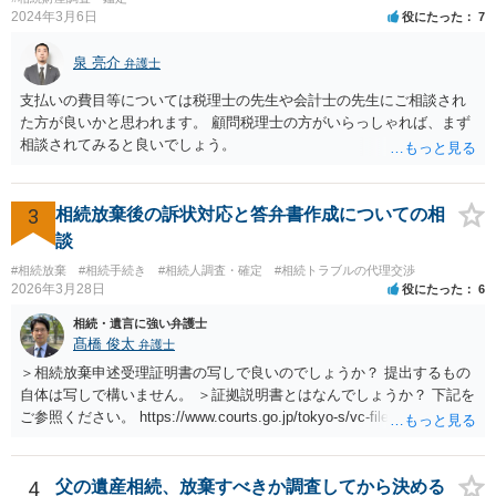
2024年3月6日
役にたった
7
泉 亮介
弁護士
支払いの費目等については税理士の先生や会計士の先生にご相談され
た方が良いかと思われます。 顧問税理士の方がいらっしゃれば、まず
相談されてみると良いでしょう。
3
相続放棄後の訴状対応と答弁書作成についての相
談
#相続放棄
#相続手続き
#相続人調査・確定
#相続トラブルの代理交渉
2026年3月28日
役にたった
6
相続・遺言に強い弁護士
髙橋 俊太
弁護士
＞相続放棄申述受理証明書の写しで良いのでしょうか？ 提出するもの
自体は写しで構いません。 ＞証拠説明書とはなんでしょうか？ 下記を
ご参照ください。 https://www.courts.go.jp/tokyo-s/vc-files/tokyo-s/file/
14-1kisairei.pdf
4
父の遺産相続、放棄すべきか調査してから決める