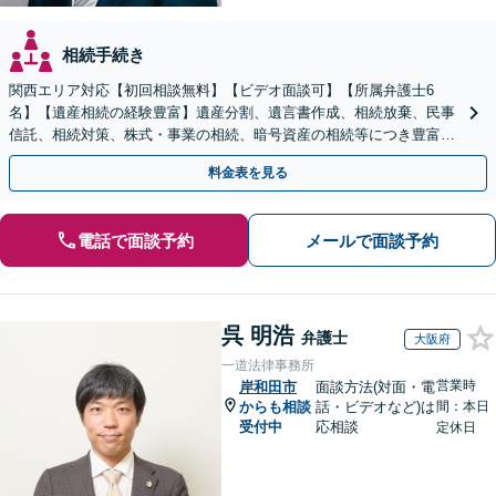
相続手続き
関西エリア対応【初回相談無料】【ビデオ面談可】【所属弁護士6
名】【遺産相続の経験豊富】遺産分割、遺言書作成、相続放棄、民事
信託、相続対策、株式・事業の相続、暗号資産の相続等につき豊富な
対応実績。【バリアフリー】【完全個室対応】
料金表を見る
電話で面談予約
メールで面談予約
呉 明浩
弁護士
大阪府
一道法律事務所
営業時
岸和田市
面談方法(対面・電
からも相談
話・ビデオなど)は
間：本日
受付中
応相談
定休日