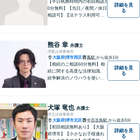
【平日執務時間内の初回相談3
詳細を見
0分無料】【当日／夜間／休日
る
相談可】【法テラス利用可】
南海本線泉佐野駅より徒歩約5
分。
熊谷 章
弁護士
堺鳳法律事務所
大阪府
堺市西区
鳳駅
から徒歩1分
|
【相続のご相談60分無料】相
詳細を見
続に関する高度な法律知識、
る
紛争解決のノウハウを使い、
より良い法的サービスを提供
します。 ご相談者様の大切な
時間を無駄にしないよう、的
確かつスピーディーに進め、
犬塚 竜也
弁護士
ご相談様にとって最適なご提
堺北法律事務所
案ができるよう努めます。
大阪府
堺市北区
中百舌鳥駅
から徒歩5分
|
【初回相談無料あり】【大阪
詳細を見
府堺市】【小さなお子様連れ
る