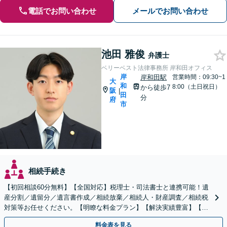
電話でお問い合わせ
メールでお問い合わせ
池田 雅俊
弁護士
ベリーベスト法律事務所 岸和田オフィス
岸
岸和田駅
営業時間：09:30~1
大
和
8:00（土日祝日）
から徒歩7
阪
|
田
分
府
市
相続手続き
【初回相談60分無料】【全国対応】税理士・司法書士と連携可能！遺
産分割／遺留分／遺言書作成／相続放棄／相続人・財産調査／相続税
対策等お任せください。【明瞭な料金プラン】【解決実績豊富】【電
話相談可】
料金表を見る