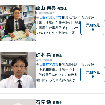
延山 泰典
弁護士
和佐法律事務所
大阪府
泉大津市
泉大津駅
から徒歩3分
|
【泉大津駅から徒歩3分】地域
詳細を見
に密着した事務所です。お一
る
人おひとりのお気持ちに寄り
添います。https://kazusa-law.
com/
好本 晃
弁護士
好本法律事務所
大阪府
和泉市
和泉府中駅
から徒歩4分
|
大阪府和泉市の弁護士です
詳細を見
（登録番号50487）。債務整
る
理に関する初回法律相談は無
料です。
石渡 勉
弁護士