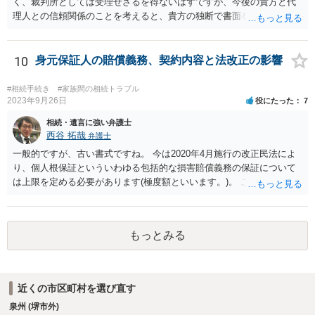
く、裁判所としては受理せざるを得ないはずですが、今後の貴方と代
理人との信頼関係のことを考えると、貴方の独断で書面を提出したり
裁判所に電話したりするのはお勧めしにくいところです。 現在の弁護
士が主張書面の提出を渋っているようですが、弁護士として提出の実
益がないと考えている可能性もあると思いますので、そのあたりも含
10
身元保証人の賠償義務、契約内容と法改正の影響
めて、弁護士見解を確認等するためによく打ち合わせた方がよいと思
います。単に面倒臭いということで書面提出をしないということであ
#相続手続き
#家族間の相続トラブル
れば、当該弁護士との委任関係を修了した上で、貴方のほうで書面提
2023年9月26日
役にたった
7
出することを検討なさった方がよいでしょう。
相続・遺言に強い弁護士
西谷 拓哉
弁護士
一般的ですが、古い書式ですね。 今は2020年4月施行の改正民法によ
り、個人根保証といういわゆる包括的な損害賠償義務の保証について
は上限を定める必要があります(極度額といいます。)。 この書式にサ
インしても、実際は連帯保証部分は民法465条の2②により無効とな
り、会社側は請求できない可能性が高そうです。
もっとみる
近くの市区町村を選び直す
泉州 (堺市外)