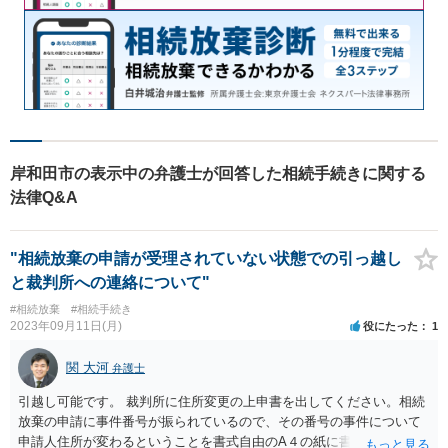
岸和田市の表示中の弁護士が回答した相続手続きに関する
法律Q&A
"相続放棄の申請が受理されていない状態での引っ越し
と裁判所への連絡について"
#相続放棄
#相続手続き
2023年09月11日(月)
役にたった
1
関 大河
弁護士
引越し可能です。 裁判所に住所変更の上申書を出してください。相続
放棄の申請に事件番号が振られているので、その番号の事件について
申請人住所が変わるということを書式自由のA４の紙に書いて提出すれ