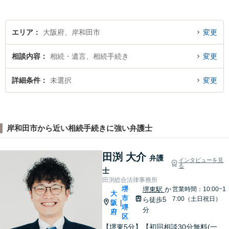
エリア
大阪府、岸和田市
変更
相談内容
相続・遺言、相続手続き
変更
詳細条件
未選択
変更
岸和田市から近い相続手続きに強い弁護士
田渕 大介
弁護
インタビューを見
る
士
田渕総合法律事務所
堺
堺東駅
か
営業時間：10:00~1
大
市
7:00（土日祝日）
ら徒歩5
阪
|
堺
分
府
区
【堺東5分】【初回相談30分無料(一