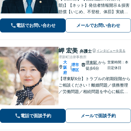
部)】【ネット】発信者情報開示＆損害
賠償【いじめ、不登校、体罰】実績豊
富【離婚問題】不倫・離婚に注力／有
利な条件での慰謝料・離婚【労働問
電話でお問い合わせ
メールでお問い合わせ
題】ハラスメント事案の実績／裁判を
見据えて加害者・会社と交渉【土日祝
対応】
岬 宏美
弁護士
インタビューを見る
堺新町法律事務所
大
堺東駅
から
営業時間：本
堺市
阪
|
日定休日
徒歩6分
堺区
府
【堺東駅6分】トラブルの初期段階から
ご相談ください！離婚問題／債務整理
／労働問題／相続問題を中心に幅広く
対応。丁寧にお話をお聞きし、一人ひ
とりに合った解決策をご提示いたしま
す【完全個室】
電話で面談予約
メールで面談予約