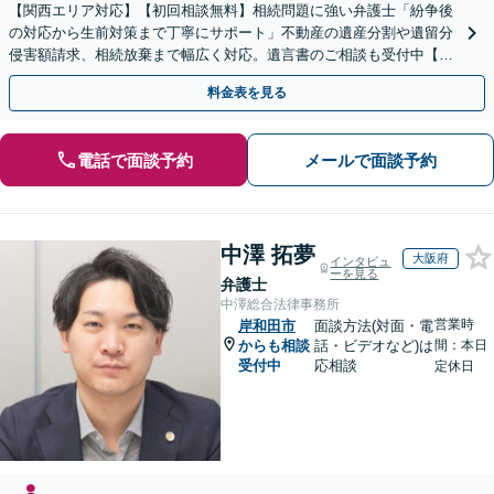
【関西エリア対応】【初回相談無料】相続問題に強い弁護士「紛争後
の対応から生前対策まで丁寧にサポート」不動産の遺産分割や遺留分
侵害額請求、相続放棄まで幅広く対応。遺言書のご相談も受付中【夜
間・休日面談可】【WEB面談】【完全個室】
料金表を見る
電話で面談予約
メールで面談予約
中澤 拓夢
大阪府
インタビュ
ーを見る
弁護士
中澤総合法律事務所
営業時
岸和田市
面談方法(対面・電
からも相談
話・ビデオなど)は
間：本日
受付中
応相談
定休日