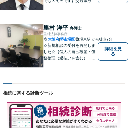
でも大丈夫です】交通事故、
離婚、相続、借金問題の初回
相談料は無料です。親身にな
ってご相談に乗ります。
里村 洋平
弁護士
里村法律事務所
大阪府
堺市堺区
堺東駅
から徒歩7分
|
☆新規相談の受付を再開しま
詳細を見
した☆【個人の自己破産・債
る
務整理（過払いを含む）・法
人の破産・刑事事件・交通事
故を主に取扱い】【債務関
係・刑事事件・交通事故は初
回相談無料（特に時間制限は
ありません）】【堺東徒歩７
相続に関する診断ツール
分】【分割払い・法テラス利
用もご相談下さい】