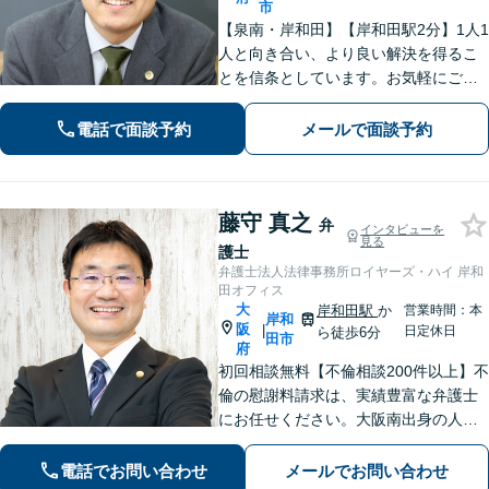
市
【泉南・岸和田】【岸和田駅2分】1人1
人と向き合い、より良い解決を得るこ
とを信条としています。お気軽にご相
談下さい。
電話で面談予約
メールで面談予約
藤守 真之
弁
インタビューを
見る
護士
弁護士法人法律事務所ロイヤーズ・ハイ 岸和
田オフィス
大
岸和田駅
か
営業時間：本
岸和
阪
|
日定休日
ら徒歩6分
田市
府
初回相談無料【不倫相談200件以上】不
倫の慰謝料請求は、実績豊富な弁護士
にお任せください。大阪南出身の人情
派弁護士が対応【交通事故も強い】交
通事故に遭われてお困りの方はお気軽
電話でお問い合わせ
メールでお問い合わせ