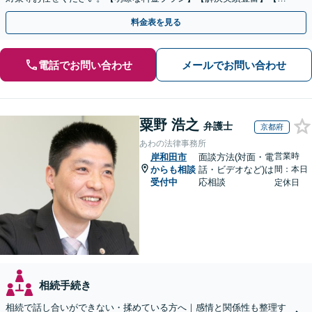
話相談可】
料金表を見る
電話でお問い合わせ
メールでお問い合わせ
粟野 浩之
弁護士
京都府
あわの法律事務所
営業時
岸和田市
面談方法(対面・電
からも相談
話・ビデオなど)は
間：本日
受付中
応相談
定休日
相続手続き
相続で話し合いができない・揉めている方へ｜感情と関係性も整理す