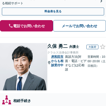
る相続サポート
料金表を見る
電話でお問い合わせ
メールでお問い合わせ
久保 勇二
弁護士
大阪府
クラルス法律会計事務所
岸和田市
面談方法(対
営業時間：10:
からも相
面・電話・ビデ
00~20:00（土
談受付中
オなど)は応相
日祝日）
談
相続手続き