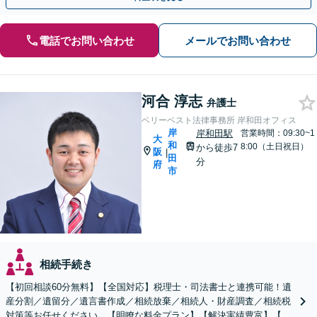
電話でお問い合わせ
メールでお問い合わせ
河合 淳志
弁護士
ベリーベスト法律事務所 岸和田オフィス
岸
岸和田駅
営業時間：09:30~1
大
和
8:00（土日祝日）
から徒歩7
阪
|
田
分
府
市
相続手続き
【初回相談60分無料】【全国対応】税理士・司法書士と連携可能！遺
産分割／遺留分／遺言書作成／相続放棄／相続人・財産調査／相続税
対策等お任せください。【明瞭な料金プラン】【解決実績豊富】【電