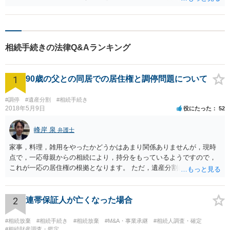
ば、変更を裁判所は認知します。 また、住所宛てに届く郵送物は転送
設定ができいないか、郵便局に当い合わせ願います。
相続手続きの法律Q&Aランキング
1
90歳の父との同居での居住権と調停問題について
#調停
#遺産分割
#相続手続き
2018年5月9日
役にたった
52
峰岸 泉
弁護士
家事，料理，雑用をやったかどうかはあまり関係ありませんが，現時
点で，一応母親からの相続により，持分をもっているようですので，
これが一応の居住権の根拠となります。 ただ，遺産分割により，母の
持分を父親が取得した場合，住み続けるのは難しいかも知れません。
2
連帯保証人が亡くなった場合
#相続放棄
#相続手続き
#相続放棄
#M&A・事業承継
#相続人調査・確定
#相続財産調査・鑑定