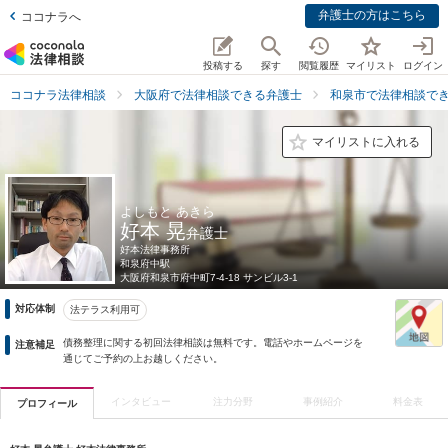
弁護士の方はこちら
ココナラへ
投稿する
探す
閲覧履歴
マイリスト
ログイン
ココナラ法律相談
大阪府で法律相談できる弁護士
和泉市で法律相談で
マイリストに入れる
よしもと あきら
好本 晃
弁護士
好本法律事務所
和泉府中駅
大阪府
和泉市府中町7-4-18 サンビル3-1
対応体制
法テラス利用可
債務整理に関する初回法律相談は無料です。電話やホームページを
注意補足
通じてご予約の上お越しください。
インタビュー
注力分野
事例紹介
料金表
プロフィール