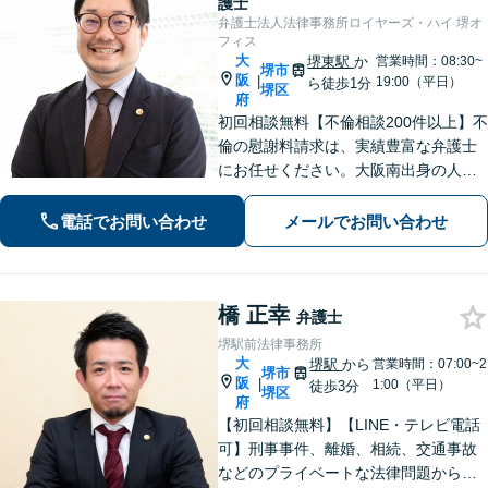
護士
弁護士法人法律事務所ロイヤーズ・ハイ 堺オ
フィス
大
堺東駅
か
営業時間：08:30~
堺市
阪
|
19:00（平日）
ら徒歩1分
堺区
府
初回相談無料【不倫相談200件以上】不
倫の慰謝料請求は、実績豊富な弁護士
にお任せください。大阪南出身の人情
派弁護士が対応【交通事故も強い】交
通事故に遭われてお困りの方はお気軽
電話でお問い合わせ
メールでお問い合わせ
にお電話ください【当日／夜間／休日
の相談可】
橋 正幸
弁護士
堺駅前法律事務所
大
堺駅
から
営業時間：07:00~2
堺市
阪
|
1:00（平日）
徒歩3分
堺区
府
【初回相談無料】【LINE・テレビ電話
可】刑事事件、離婚、相続、交通事故
などのプライベートな法律問題から、