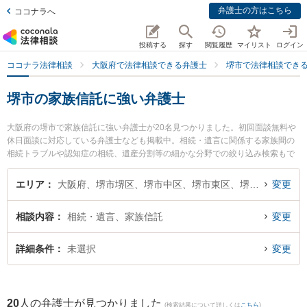
弁護士の方はこちら
ココナラへ
投稿する
探す
閲覧履歴
マイリスト
ログイン
ココナラ法律相談
大阪府で法律相談できる弁護士
堺市で法律相談でき
堺市の家族信託に強い弁護士
大阪府の堺市で家族信託に強い弁護士が20名見つかりました。初回面談無料や
休日面談に対応している弁護士なども掲載中。相続・遺言に関係する家族間の
相続トラブルや認知症の相続、遺産分割等の細かな分野での絞り込み検索もで
き便利です。特に福智法律事務所の坂田 泰紘弁護士や弁護士法人法律事務所ロ
イヤーズ・ハイ 堺オフィスの豊田 夕雪弁護士、堺中央法律事務所の野田 雅史
エリア
大阪府、堺市堺区、堺市中区、堺市東区、堺市西区、堺市南区、堺市北区、堺市美原区
変更
弁護士のプロフィール情報や弁護士費用、強みなどが注目されています。『堺
市で土日や夜間に発生した家族信託のトラブルを今すぐに弁護士に相談した
相談内容
相続・遺言、家族信託
変更
い』『家族信託のトラブル解決の実績豊富な近くの弁護士を検索したい』『初
回相談無料で家族信託を法律相談できる堺市内の弁護士に相談予約したい』な
どでお困りの相談者さんにおすすめです。
詳細条件
未選択
変更
20
人の弁護士が見つかりました
(検索結果について詳しくは
こちら
)