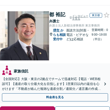
都 裕記
東京都
インタビュー
を見る
弁護士
弁護士法人新都法律事務所 東京事務所
営業時間：0
堺市
か
面談方法(対面・
らも相談
電話・ビデオな
9:00~19:00
受付中
ど)は応相談
（平日）
家族信託
【全国対応】大阪・東京の2拠点でチームで迅速対応【電話・WEB相
談可】【遺産の取り分最大化を目指します】1営業日以内の返信を心
がけます「不動産が絡んだ複雑な遺産分割／遺留分／遺言書の作成・
執行／事業承継など、お任せください」【休日相談あり】
料金表を見る