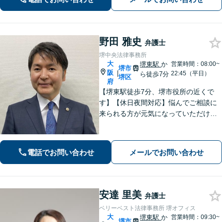
にお電話ください【当日／夜間／休日
の相談可】
野田 雅史
弁護士
堺中央法律事務所
大
堺東駅
か
営業時間：08:00~
堺市
阪
|
22:45（平日）
ら徒歩7分
堺区
府
【堺東駅徒歩7分、堺市役所の近くで
す】【休日夜間対応】悩んでご相談に
来られる方が元気になっていただける
と幸いでございます。まずは、お気軽
に法律相談のご予約についてお問合せ
ください。分野によっては、初回30分
電話でお問い合わせ
メールでお問い合わせ
間の無料相談を実施しております。
安達 里美
弁護士
ベリーベスト法律事務所 堺オフィス
大
堺東駅
か
営業時間：09:30~
堺市