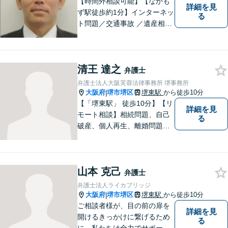
【時間外相談可能】【なかも
詳細を見
ず駅徒歩約1分】インターネッ
る
ト問題／交通事故 ／遺産相
続。弁護士になったばかりの
頃の気持ちを忘れずに、地域
の皆様の法律トラブルにしっ
清王 達之
かりとお応えいたします。 お
弁護士
気軽にご相談ください。
弁護士法人大阪芙蓉法律事務所 堺事務所
大阪府
堺市堺区
堺東駅
から徒歩10分
|
【「堺東駅」 徒歩10分】【リ
詳細を見
モート相談】相続問題、自己
る
破産、個人再生、離婚問題な
ど、みなさまの状況をお聞き
した上で、過去の事例に即し
て、具体的な見通しをアドバ
山本 克己
イス致しますので、お気軽に
弁護士
ご相談ください。
弁護士法人ライカブリッジ
大阪府
堺市堺区
堺東駅
から徒歩10分
|
ご相談者様が、目の前の扉を
詳細を見
開けるきっかけに繋げるため
る