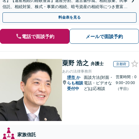
名】【遺産相続の経験豊富】遺産分割、遺言書作成、相続放棄、民事
信託、相続対策、株式・事業の相続、暗号資産の相続等につき豊富な
対応実績。【バリアフリー】【完全個室対応】
料金表を見る
電話で面談予約
メールで面談予約
粟野 浩之
弁護士
京都府
あわの法律事務所
営業時間：0
堺市
か
面談方法(対面・
らも相談
電話・ビデオな
9:00~20:00
受付中
ど)は応相談
（平日）
家族信託