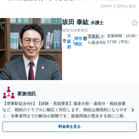
20件中 1-20件を表示
坂田 泰紘
弁護士
福智法律事務所
大
堺東駅
か
営業時間：10:00~
堺市
阪
|
17:00（平日）
ら徒歩4分
堺区
府
家族信託
【堺東駅徒歩4分】【経験・実績豊富】遺産分割・遺留分・相続放棄
など、相続のトラブルに幅広く対応します。相続は感情的になりやす
く、当事者同士での解決が困難です。親族関係が悪化する前にご相談
ください。【夜間・休日対応可能】【完全個室完備】
料金表を見る