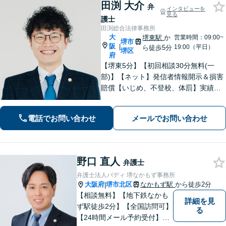
田渕 大介
弁
インタビューを
見る
護士
田渕総合法律事務所
大
堺東駅
か
営業時間：09:00~
堺市
阪
|
19:00（平日）
ら徒歩5分
堺区
府
【堺東5分】【初回相談30分無料(一
部)】【ネット】発信者情報開示＆損害
賠償【いじめ、不登校、体罰】実績豊
富【離婚問題】不倫・離婚に注力／有
利な条件での慰謝料・離婚【労働問
電話でお問い合わせ
メールでお問い合わせ
題】ハラスメント事案の実績／裁判を
見据えて加害者・会社と交渉【土日祝
対応】
野口 直人
弁護士
弁護士法人バディ 堺なかもず事務所
大阪府
堺市北区
なかもず駅
から徒歩2分
|
【相談無料】【地下鉄なかも
詳細を見
ず駅徒歩2分】【全国訪問可】
る
【24時間メール予約受付】