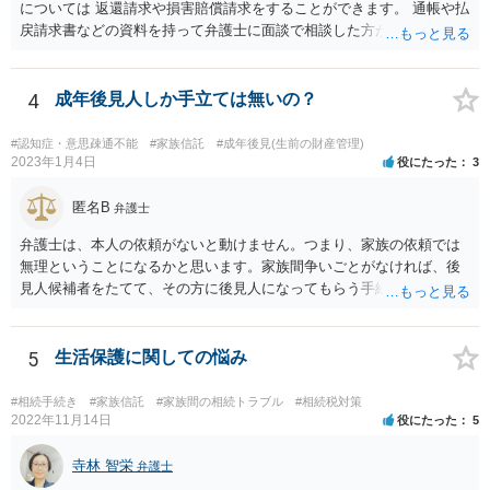
については 返還請求や損害賠償請求をすることができます。 通帳や払
戻請求書などの資料を持って弁護士に面談で相談した方がよいと思い
ます。
4
成年後見人しか手立ては無いの？
#認知症・意思疎通不能
#家族信託
#成年後見(生前の財産管理)
2023年1月4日
役にたった
3
匿名B
弁護士
弁護士は、本人の依頼がないと動けません。つまり、家族の依頼では
無理ということになるかと思います。家族間争いごとがなければ、後
見人候補者をたてて、その方に後見人になってもらう手続をすすめた
ほうが、今後もいろいろやりやすくなると思います。
5
生活保護に関しての悩み
#相続手続き
#家族信託
#家族間の相続トラブル
#相続税対策
2022年11月14日
役にたった
5
寺林 智栄
弁護士