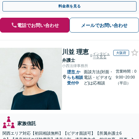
連携し最善を尽くします【完全個室】
料金表を見る
電話でお問い合わせ
メールでお問い合わせ
川並 理恵
大阪府
インタビュ
ーを見る
弁護士
小西法律事務所
営業時間：0
堺市
か
面談方法(対面・
らも相談
電話・ビデオな
9:00~20:00
受付中
ど)は応相談
（平日）
家族信託
関西エリア対応【初回相談無料】【ビデオ面談可】【所属弁護士6