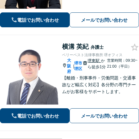
契約書レビューなどの企業法務や学校
法務、プロスポーツ選手の相談まで幅
広く対応。トラブル解決のための身近
電話でお問い合わせ
メールでお問い合わせ
な相談相手として、お気軽にご連絡く
ださい。
横溝 英紀
弁護士
ベリーベスト法律事務所 堺オフィス
大
堺東駅
か
営業時間：09:30~
堺市
阪
|
21:00（平日）
ら徒歩1分
堺区
府
【離婚・刑事事件・労働問題・交通事
故など幅広く対応】各分野の専門チー
ムがお客様をサポートします。
電話でお問い合わせ
メールでお問い合わせ