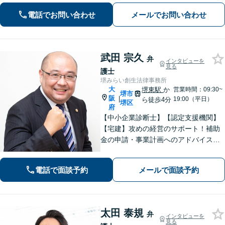
専門性の高い弁護士が寄り添い解決を
電話でお問い合わせ
メールでお問い合わせ
サポートします。
武田 宗久
弁
インタビューを
見る
護士
堺みらい創生法律事務所
大
堺東駅
か
営業時間：09:30~
堺市
阪
|
19:00（平日）
ら徒歩4分
堺区
府
【中小企業診断士】【認定支援機関】
【宅建】攻めの経営のサポート！補助
金の申請・事業計画へのアドバイス／
不動産に関する法的トラブルもお任
せ！財産分与・事業継承／交通事故／
電話で面談予約
メールで面談予約
債務整理／労働問題も【夜間・休日面
談】【完全個室】【堺東駅4分】
太田 泰規
弁
インタビューを
見る