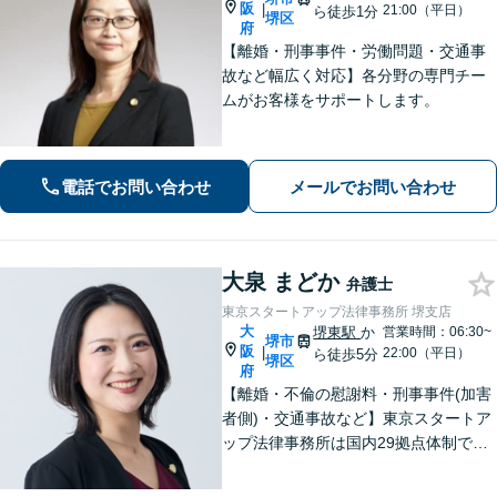
阪
|
21:00（平日）
ら徒歩1分
堺区
府
【離婚・刑事事件・労働問題・交通事
故など幅広く対応】各分野の専門チー
ムがお客様をサポートします。
電話でお問い合わせ
メールでお問い合わせ
大泉 まどか
弁護士
東京スタートアップ法律事務所 堺支店
大
堺東駅
か
営業時間：06:30~
堺市
阪
|
22:00（平日）
ら徒歩5分
堺区
府
【離婚・不倫の慰謝料・刑事事件(加害
者側)・交通事故など】東京スタートア
ップ法律事務所は国内29拠点体制で全
国対応！【ご自宅からの電話相談にも
対応(法律相談は完全予約制)】各分野で