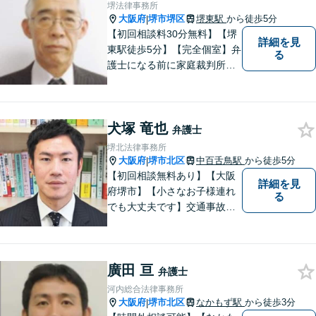
を活かし、迅速な解決を目指
堺法律事務所
します。【夜間土日祝可】
大阪府
堺市堺区
堺東駅
から徒歩5分
|
【初回相談料30分無料】【堺
詳細を見
東駅徒歩5分】【完全個室】弁
る
護士になる前に家庭裁判所で
の裁判官の経験があります。
改正された家事事件手続法の
もとでも仕事をしてきました
犬塚 竜也
ので、家庭裁判所の事件を中
弁護士
心に丁寧に対応したいと思っ
堺北法律事務所
ています。
大阪府
堺市北区
中百舌鳥駅
から徒歩5分
|
【初回相談無料あり】【大阪
詳細を見
府堺市】【小さなお子様連れ
る
でも大丈夫です】交通事故、
離婚、相続、借金問題の初回
相談料は無料です。親身にな
ってご相談に乗ります。
廣田 亘
弁護士
河内総合法律事務所
大阪府
堺市北区
なかもず駅
から徒歩3分
|