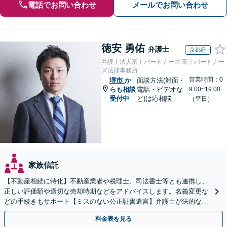
電話でお問い合わせ
メールでお問い合わせ
徳安 勇佑
弁護士
京都府
弁護士法人富士パートナーズ 富士パートナー
ズ法律事務所
営業時間：0
堺市
か
面談方法(対面・
らも相談
電話・ビデオな
9:00~19:00
受付中
ど)は応相談
（平日）
家族信託
【不動産相続に特化】不動産業者や税理士、司法書士等とも連携し、
正しい評価額や適切な売却時期などをアドバイスします。名義変更な
どの手続きもサポート【ミスのない公正証書遺言】弁護士が法的な観
点から遺言書を作成します。
料金表を見る