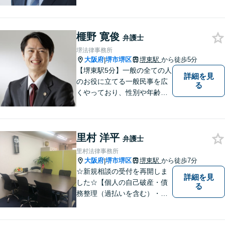
【当日相談可】お客様の目線
に立って、冷静かつ正確な助
言をすることを心がけており
榧野 寛俊
ます。
弁護士
堺法律事務所
大阪府
堺市堺区
堺東駅
から徒歩5分
|
【堺東駅5分】一般の全ての人
詳細を見
のお役に立てる一般民事を広
る
くやっており、性別や年齢を
問わず様々なご相談、ご依頼
を受けています。相談者の
方、依頼者の方の気持ちに真
里村 洋平
摯に寄り添い、困難な問題に
弁護士
も粘り強く対峙して、信頼を
里村法律事務所
積み重ねていきたいと考えて
大阪府
堺市堺区
堺東駅
から徒歩7分
|
います。
☆新規相談の受付を再開しま
詳細を見
した☆【個人の自己破産・債
る
務整理（過払いを含む）・法
人の破産・刑事事件・交通事
故を主に取扱い】【債務関