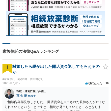
家族信託の法律Q&Aランキング
1
離婚したら親が出した開店資金返してもらえるの
か
#家族信託
#契約書・借用書なし
2020年7月17日
役にたった
18
相続・遺言に強い弁護士
髙橋 優
弁護士
ご相談内容拝見致しました。 開店資金を支出された親御さんが亡くな
られているということですと、相続が発生しているところとなりま