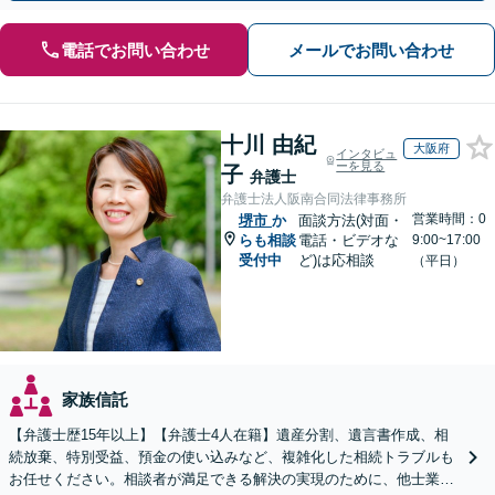
電話でお問い合わせ
メールでお問い合わせ
十川 由紀
大阪府
インタビュ
ーを見る
子
弁護士
弁護士法人阪南合同法律事務所
営業時間：0
堺市
か
面談方法(対面・
らも相談
電話・ビデオな
9:00~17:00
受付中
ど)は応相談
（平日）
家族信託
【弁護士歴15年以上】【弁護士4人在籍】遺産分割、遺言書作成、相
続放棄、特別受益、預金の使い込みなど、複雑化した相続トラブルも
お任せください。相談者が満足できる解決の実現のために、他士業と