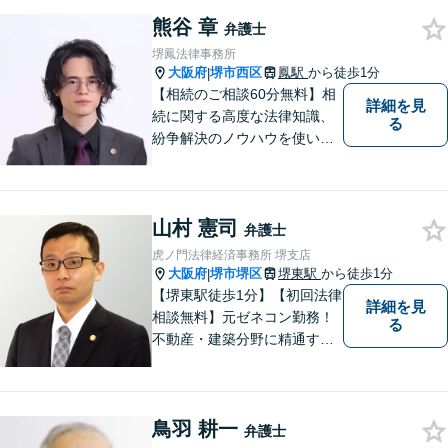
係・刑事事件・交通事故は初
熊谷 章
回相談無料（特に時間制限は
弁護士
ありません）】【堺東徒歩７
堺鳳法律事務所
分】【分割払い・法テラス利
大阪府
堺市西区
鳳駅
から徒歩1分
|
用もご相談下さい】
【相続のご相談60分無料】相
詳細を見
続に関する高度な法律知識、
る
紛争解決のノウハウを使い、
より良い法的サービスを提供
します。 ご相談者様の大切な
時間を無駄にしないよう、的
山村 憲司
確かつスピーディーに進め、
弁護士
ご相談様にとって最適なご提
虎ノ門法律経済事務所 堺支店
案ができるよう努めます。
大阪府
堺市堺区
堺東駅
から徒歩1分
|
【堺東駅徒歩1分】【初回法律
詳細を見
相談無料】元ゼネコン勤務！
る
不動産・建築分野に精通する
弁護士。その他、遺産相続・
労働問題・債権回収など多岐
にわたる事案に対応可能で
鳥羽 耕一
す！全国の支店ネットワーク
弁護士