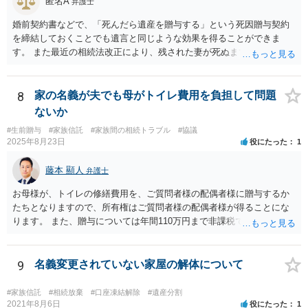
匿名A
弁護士
婚前契約書などで、「死んだら遺産を贈与する」という死因贈与契約
を締結しておくことでも遺言と同じような効果を得ることができま
す。 また最近の相続法改正により、残された妻が死ぬまで家に住み続
けられる権利として「配偶者居住権」という制度が設けられましたの
で、その制度を活用する方法も考えられます。 もし契約書の作成まで
視野に入れておられる場合は、お近くの弁護士、できれば相続に強い
8
家の名義が夫でも母がトイレ費用を負担して問題
弁護士にご相談なさるとよいでしょう。
ないか
#生前贈与
#家族信託
#家族間の相続トラブル
#協議
2025年8月23日
役にたった
1
藤本 顯人
弁護士
お母様が、トイレの修繕費用を、ご質問者様の配偶者様に贈与するか
たちとなりますので、所有権はご質問者様の配偶者様が得ることにな
ります。 また、贈与については年間110万円まで非課税であり、トイ
レの修繕費であればこの枠内に収まると思います。
9
名義変更されていない家屋の解体について
#家族信託
#相続放棄
#口座凍結解除
#遺産分割
2021年8月6日
役にたった
1