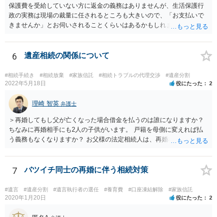
保護費を受給していない方に返金の義務はありませんが、生活保護行
政の実務は現場の裁量に任されるところも大きいので、「お支払いで
きませんか」とお伺いされることくらいはあるかもしれません。 通報
するかどうかは、あなたとお父さんの妹さんとの関係などを総合的に
考えてご判断いただくのが良いと思います。
6
遺産相続の関係について
#相続手続き
#相続放棄
#家族信託
#相続トラブルの代理交渉
#遺産分割
2022年5月18日
役にたった
2
理崎 智英
弁護士
＞再婚してもし父が亡くなった場合借金を払うのは誰になりますか？
ちなみに再婚相手にも2人の子供がいます。 戸籍を母側に変えれば払
う義務もなくなりますか？ お父様の法定相続人は、再婚相手とご相談
者様なので、お父様の借金はご相談者様も相続することになります。
戸籍がどこにあるのかは関係ありません。 ただし、お父様が亡くなっ
たことを知ってから３か月以内に家庭裁判所にて「相続放棄」の手続
7
バツイチ同士の再婚に伴う相続対策
をすれば、ご相談者様はお父様の借金は相続しません。
#遺言
#遺産分割
#遺言執行者の選任
#養育費
#口座凍結解除
#家族信託
2020年1月20日
役にたった
2