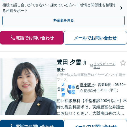
相続で話し合いができない・揉めている方へ｜感情と関係性も整理す
る相続サポート
料金表を見る
電話でお問い合わせ
メールでお問い合わせ
豊田 夕雪
弁
インタビューを
見る
護士
弁護士法人法律事務所ロイヤーズ・ハイ 堺オ
フィス
大
堺東駅
か
営業時間：08:30~
堺市
阪
|
19:00（平日）
ら徒歩1分
堺区
府
初回相談無料【不倫相談200件以上】不
倫の慰謝料請求は、実績豊富な弁護士
にお任せください。大阪南出身の人情
派弁護士が対応【交通事故も強い】交
通事故に遭われてお困りの方はお気軽
電話でお問い合わせ
メールでお問い合わせ