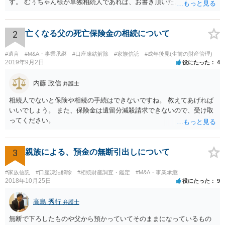
す。 むぅちゃん様が単独相続人であれば、お書き頂いたような方法で
ご主人に書面を書いてもらうことで対応は可能かと思います。 他にも
相続人おられるということであれば、他の相続人との協議が必要とな
るところです。 また、当該点とは別にご主人から貸付ではなく贈与で
2
亡くなる父の死亡保険金の相続について
あると主張される可能性がございます。 その場合には、貸付であるこ
とを伺わせる事情をどれだけ積み重ねることが出来るか、というとこ
#遺言
#M&A・事業承継
#口座凍結解除
#家族信託
#成年後見(生前の財産管理)
ろとなります。 返済の事実や、返済を約束するメール等です。 金額の
2019年9月2日
役にたった
4
大きさや状況を考えると、一つ一つの問題を解決し、万が一に備えて
おく方が宜しいかと思います。 緊急という訳ではないかと思います
内藤 政信
弁護士
が、事前準備が早い方が有効な手段が増える傾向にありますので、早
相続人でないと保険や相続の手続はできないですね。 教えてあげれば
目に弁護士を入れられることを御検討頂くと良いかと思います。
いいでしょう。 また、保険金は遺留分減殺請求できないので、受け取
ってください。
3
親族による、預金の無断引出しについて
#家族信託
#口座凍結解除
#相続財産調査・鑑定
#M&A・事業承継
2018年10月25日
役にたった
9
高島 秀行
弁護士
無断で下ろしたものや父から預かっていてそのままになっているもの