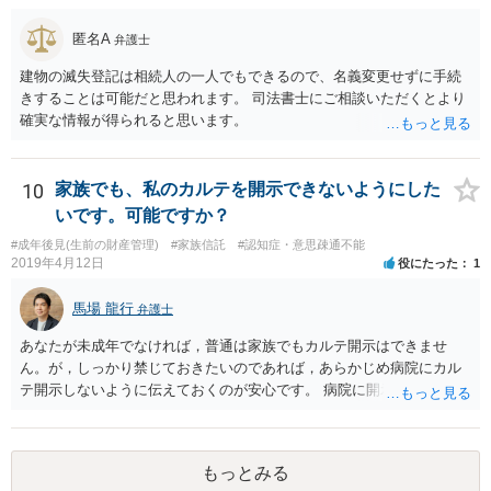
匿名A
弁護士
建物の滅失登記は相続人の一人でもできるので、名義変更せずに手続
きすることは可能だと思われます。 司法書士にご相談いただくとより
確実な情報が得られると思います。
10
家族でも、私のカルテを開示できないようにした
いです。可能ですか？
#成年後見(生前の財産管理)
#家族信託
#認知症・意思疎通不能
2019年4月12日
役にたった
1
馬場 龍行
弁護士
あなたが未成年でなければ，普通は家族でもカルテ開示はできませ
ん。が，しっかり禁じておきたいのであれば，あらかじめ病院にカル
テ開示しないように伝えておくのが安心です。 病院に開示しないよう
に伝える書面を作ることはできますが，それがなくても開示はされる
可能性は低いのでコストパフォーマンスとしてはどうかなという感じ
がします。
もっとみる