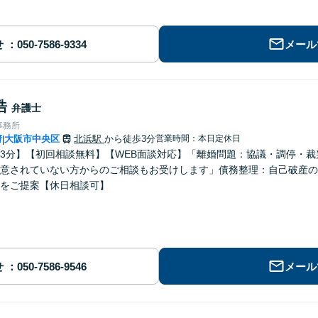
せ
メール
浩
弁護士
事務所
府
大阪市中央区
北浜駅
から徒歩3分
営業時間：本日定休日
|
3分】【初回相談無料】【WEB面談対応】「離婚問題：協議・調停・
意されていない方からのご相談もお受けします」債務整理：自己破産の
をご提案【休日相談可】
せ
メール