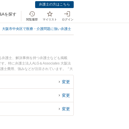
弁護士の方はこちら
&Aを探す
閲覧履歴
マイリスト
ログイン
大阪市中央区で医療・介護問題に強い弁護士
大阪市中央区で慰謝料請求・訴
る弁護士、解決事例を持つ弁護士なども掲載
弁護士法人ALG＆Associates 大阪法
弁護士費用、強みなどが注目されています。『大
請求・訴訟のトラブル解決の実績豊富な近くの弁
などでお困りの相談者さんにおすすめです。
変更
変更
変更