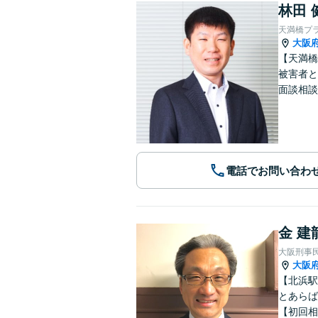
林田 
天満橋プ
大阪
【天満橋
被害者と
面談相談
電話でお問い合わ
金 建
大阪刑事
大阪
【北浜駅
とあらば
【初回相