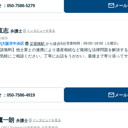
せ
メール
直志
弁護士
インタビューを見る
事務所
府
大阪市中央区
淀屋橋駅
から徒歩5分
営業時間：09:00~18:00（土曜日）
|
談無料】他士業との連携により遺産相続など複雑な法律問題を解決する
気軽にご相談ください。丁寧にお話をうがかい、最後まで寄り添ってサ
せ
メール
鷹一朗
弁護士
インタビューを見る
RiT Partners法律事務所 大阪事務所