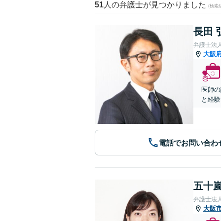
51
人の弁護士が見つかりました
(検索
長田 
弁護士法人A
大阪
医師の
と経験
電話でお問い合わ
五十嵐
弁護士法
大阪