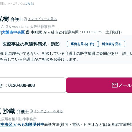
結果について詳しくは
こちら
)
弘樹
弁護士
インタビューを見る
LG＆Associates 大阪法律事務所
府
大阪市中央区
本町駅
から徒歩2分
営業時間：00:00~23:59（土日祝日）
|
医療事故の慰謝料請求・訴訟
事例を見る(1件)
料金表を見る
説明に納得ができない、相談している弁護士の医学知識に疑問があり、詳し
を有している弁護士がご相談をお受けします。
せ
メール
 沙織
弁護士
インタビューを見る
人広尾有栖川法律事務所
市中央区
からも相談受付中
面談方法(対面・電話・ビデオなど)は応相談
営業時