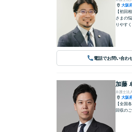
大阪
【初回相
さまの悩
りやすく
電話でお問い合わ
加藤 
弁護士法
大阪
【全国各
回収のご