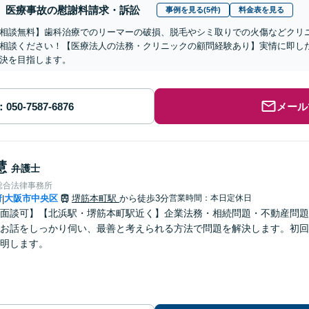
医療事故の慰謝料請求・訴訟
事例を見る(5件)
料金表を見る
相談無料】歯科治療でのリーマーの破損、脱毛やシミ取りでの火傷などクリ
相談ください！【医療法人の法務・クリニックの顧問経験あり】実情に即し
決を目指します。
メール
慧
弁護士
総合法律事務所
府
大阪市中央区
堺筋本町駅
から徒歩3分
営業時間：本日定休日
|
面談可】【北浜駅・堺筋本町駅近く】企業法務・相続問題・不動産問題
お話をしっかり伺い、最善と考えられる方法で問題を解決します。初回
明します。