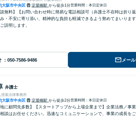
府
大阪市中央区
淀屋橋駅
から徒歩1分
営業時間：本日定休日
|
談無料】【お問い合わせ時に簡易な電話相談可（弁護士不在時は折り返
み・不安に寄り添い、精神的な負担も軽減できるよう努めてまいります
ご説明します。
せ
メール
卓
弁護士
人啓葉法律事務所
府
大阪市中央区
淀屋橋駅
から徒歩2分
営業時間：本日定休日
|
地に顧問先多数】【スタートアップから上場企業まで】企業法務／事業
相談はお任せください。迅速なコミュニケーションで、事業の成長をご