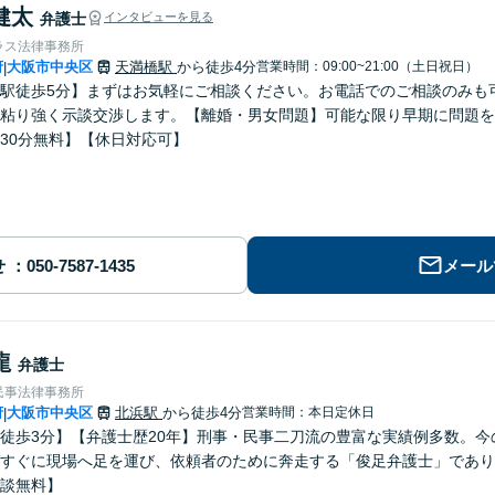
健太
弁護士
インタビューを見る
ラス法律事務所
府
大阪市中央区
天満橋駅
から徒歩4分
営業時間：09:00~21:00（土日祝日）
|
駅徒歩5分】まずはお気軽にご相談ください。お電話でのご相談のみも
粘り強く示談交渉します。【離婚・男女問題】可能な限り早期に問題を
30分無料】【休日対応可】
せ
メール
龍
弁護士
民事法律事務所
府
大阪市中央区
北浜駅
から徒歩4分
営業時間：本日定休日
|
徒歩3分】【弁護士歴20年】刑事・民事二刀流の豊富な実績例多数。
すぐに現場へ足を運び、依頼者のために奔走する「俊足弁護士」であり
談無料】