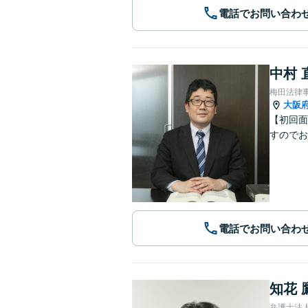
電話でお問い合わ
中村 
梅田法律
大阪
【初回面
すのでお
電話でお問い合わ
知花 
弁護士法人G