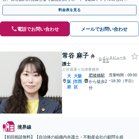
応】騒音や悪臭にお困りの方も、お気軽にご相談ください
料金表を見る
電話でお問い合わせ
メールでお問い合わせ
常谷 麻子
弁
インタビューを
見る
護士
土佐堀通り法律事務所
肥後橋駅
営業時間：09:00
大
大阪
~18:30（平日）
阪
市西
から徒歩2
|
府
区
分
境界線
【初回相談無料】【自治体の組織内弁護士・不動産会社の顧問を経