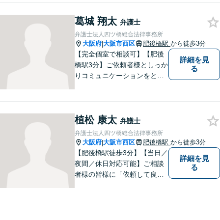
してまいります。高い実行力
葛城 翔太
で、皆様の抱えるお困りごと
弁護士
を解決へとスピーディに導き
弁護士法人四ツ橋総合法律事務所
ます。
大阪府
大阪市西区
肥後橋駅
から徒歩3分
|
【完全個室で相談可】【肥後
詳細を見
橋駅3分】ご依頼者様としっか
る
りコミュニケーションをと
り、最善の解決をともに目指
していきます。 みなさまに寄
り添って悩みを少しでも解消
植松 康太
できるよう全力でサポートさ
弁護士
せていただきます。一度ご相
弁護士法人四ツ橋総合法律事務所
談ください。
大阪府
大阪市西区
肥後橋駅
から徒歩3分
|
【肥後橋駅徒歩3分】【当日／
詳細を見
夜間／休日対応可能】ご相談
る
者様の皆様に「依頼して良か
った」とご満足いただくため
に、粘り強い交渉で有利な解
決を目指します。交通事故／
離婚／相続／不動産関連／企