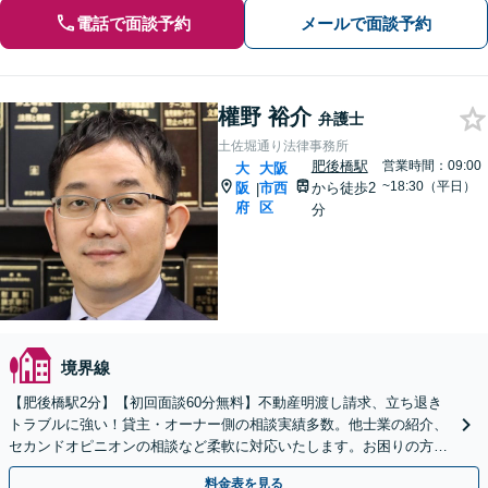
電話で面談予約
メールで面談予約
權野 裕介
弁護士
土佐堀通り法律事務所
肥後橋駅
営業時間：09:00
大
大阪
~18:30（平日）
阪
市西
から徒歩2
|
府
区
分
境界線
【肥後橋駅2分】【初回面談60分無料】不動産明渡し請求、立ち退き
トラブルに強い！貸主・オーナー側の相談実績多数。他士業の紹介、
セカンドオピニオンの相談など柔軟に対応いたします。お困りの方
は、お気軽にご相談ください【夜間・休日対応可】
料金表を見る