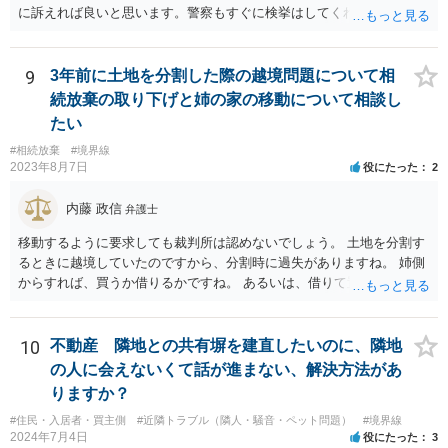
相手方の態度を見ていると、無理矢理塀を破壊して建築工事を強行す
に訴えれば良いと思います。警察もすぐに検挙はしてくれませんが，
るおそれすらあるように思われますので、相手方に、塀の取り壊しに
１１０番通報すれば臨場し，相手を引き離してくれることはすると思
は応じない旨や、「隣地の許可済と話して（嘘をついて）建築許可を
います。 弁護士には，不当要求の拒絶ということで依頼すれば良いと
取った」ということについて説明を求める旨を記載した通知書を送り
思います。不当要求には「落としどころ」は存在しません。明確に要
9
3年前に土地を分割した際の越境問題について相
付けるとともに、行政にも相談するのがよろしいかと存じます。 ま
求を拒絶し，不満なら裁判所で解決するように伝えるべきです（不当
続放棄の取り下げと姉の家の移動について相談し
た、相談者様が弁護士に依頼することで、相手方との交渉は全て弁護
要求してくる相手は，実際に裁判所に訴えることは少ないですが）
士に任せることができ、相手方と話さなければならないという精神的
たい
なご負担をなくすこともできます。 相手方に恐怖を感じ、ご自身で話
#相続放棄
#境界線
し合いを行うことができそうにないようでしたら、一度弁護士に依頼
2023年8月7日
役にたった
2
することをご検討いただくのがよろしいかもしれません。 ご参考にな
れば幸いです。
内藤 政信
弁護士
移動するように要求しても裁判所は認めないでしょう。 土地を分割す
るときに越境していたのですから、分割時に過失がありますね。 姉側
からすれば、買うか借りるかですね。 あるいは、借りて置いて、次回
立て直すときに、引っ込める約束をするかで すね。 弟さんからすれ
ば、異動や撤去を求めることは、信義則上、認められないので どこか
で妥協するしかないでしょうね。
10
不動産 隣地との共有塀を建直したいのに、隣地
の人に会えないくて話が進まない、解決方法があ
りますか？
#住民・入居者・買主側
#近隣トラブル（隣人・騒音・ペット問題）
#境界線
2024年7月4日
役にたった
3