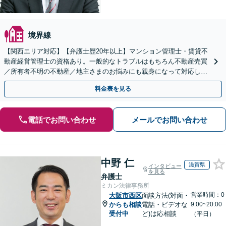
境界線
【関西エリア対応】【弁護士歴20年以上】マンション管理士・賃貸不
動産経営管理士の資格あり。一般的なトラブルはもちろん不動産売買
／所有者不明の不動産／地主さまのお悩みにも親身になって対応しま
す【夜間・休日の相談可】
料金表を見る
電話でお問い合わせ
メールでお問い合わせ
中野 仁
滋賀県
インタビュー
を見る
弁護士
ミカン法律事務所
営業時間：0
大阪市西区
面談方法(対面・
からも相談
電話・ビデオな
9:00~20:00
受付中
ど)は応相談
（平日）