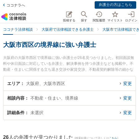
弁護士の方はこちら
ココナラへ
投稿する
探す
閲覧履歴
マイリスト
ログイン
ココナラ法律相談
大阪府で法律相談できる弁護士
大阪市で法律相談で
大阪市西区の境界線に強い弁護士
大阪府の大阪市西区で境界線に強い弁護士が26名見つかりました。初回面談無
料や休日面談に対応している弁護士、解決事例を持つ弁護士なども掲載中。不
動産・住まいに関係する立ち退き交渉や家賃交渉、不動産契約解除等の細かな
分野での絞り込み検索もでき便利です。特に法律事務所Acrew（アクル）の中
原 圭介弁護士や土佐堀通り法律事務所の權野 裕介弁護士、川村・藤岡綜合法律
エリア
大阪府、大阪市西区
変更
事務所の小寺 弘通弁護士のプロフィール情報や弁護士費用、強みなどが注目さ
れています。『大阪市西区で土日や夜間に発生した境界線のトラブルを今すぐ
相談内容
不動産・住まい、境界線
変更
に弁護士に相談したい』『境界線のトラブル解決の実績豊富な近くの弁護士を
検索したい』『初回相談無料で境界線を法律相談できる大阪市西区内の弁護士
に相談予約したい』などでお困りの相談者さんにおすすめです。
詳細条件
未選択
変更
26
人の弁護士が見つかりました
(検索結果について詳しくは
こちら
)