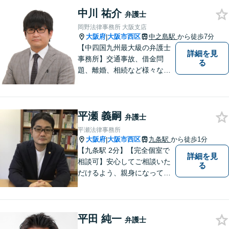
化。中小企業診断士による経
中川 祐介
営面も考慮した助言 。【Zoo
弁護士
m相談可】
岡野法律事務所 大阪支店
大阪府
大阪市西区
中之島駅
から徒歩7分
|
【中四国九州最大級の弁護士
詳細を見
事務所】交通事故、借金問
る
題、離婚、相続など様々な問
題について、「何度でも無
料」の相談を行っています！
まずはお気軽にご相談くださ
平瀬 義嗣
い！
弁護士
平瀬法律事務所
大阪府
大阪市西区
九条駅
から徒歩1分
|
【九条駅 2分】【完全個室で
詳細を見
相談可】安心してご相談いた
る
だけるよう、親身になってお
話を伺うこと、専門的な事で
もわかりやすい言葉でご説明
することを心がけています。
平田 純一
法律問題は時間の経過ととも
弁護士