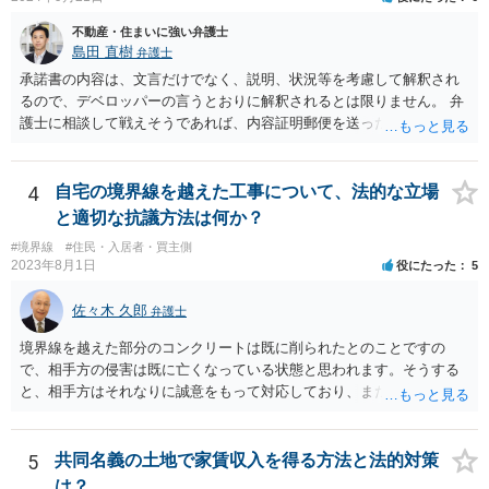
不動産・住まいに強い弁護士
島田 直樹
弁護士
承諾書の内容は、文言だけでなく、説明、状況等を考慮して解釈され
るので、デベロッパーの言うとおりに解釈されるとは限りません。 弁
護士に相談して戦えそうであれば、内容証明郵便を送ったうえで、デ
ベロッパー宛に訴訟をすることが考えられます。
4
自宅の境界線を越えた工事について、法的な立場
と適切な抗議方法は何か？
#境界線
#住民・入居者・買主側
2023年8月1日
役にたった
5
佐々木 久郎
弁護士
境界線を越えた部分のコンクリートは既に削られたとのことですの
で、相手方の侵害は既に亡くなっている状態と思われます。そうする
と、相手方はそれなりに誠意をもって対応しており、また、実際に相
談者様の土地を侵害していた期間は短いと思われますので、実質的に
は使用料や損害賠償の請求をすることは難しいと考えられます。ここ
から先は、現場を見る等して具体的な事実関係を踏まえなければ判断
5
共同名義の土地で家賃収入を得る方法と法的対策
が難しいので、本法律相談では対応が難しいです。
は？