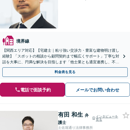
境界線
【関西エリア対応】【宅建士｜粘り強い交渉力・豊富な建物明け渡し
経験】「スポットの相談から顧問契約まで幅広くサポート」丁寧な対
話を大事に、円満な解決を目指します「他士業とも適宜連携し、不動
産経営者さまに法的観点から戦略的なアドバイスを提供」
料金表を見る
電話で面談予約
メールでお問い合わせ
有田 和生
弁
インタビューを
見る
護士
土佐堀通り法律事務所