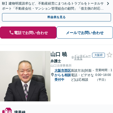
験】建物明渡請求など、不動産経営にまつわるトラブルをトータルサ
ポート「不動産会社・マンション管理組合の顧問」「借主側の対応／
立退料の増額ほか」【休日・夜間相談可】【肥後橋駅1分】
料金表を見る
電話でお問い合わせ
メールでお問い合わせ
山口 暁
大阪府
インタビュー
を見る
弁護士
山口法律事務所
営業時間：1
大阪市西区
面談方法(対面・
からも相談
電話・ビデオな
0:00~18:00
受付中
ど)は応相談
（平日）
境界線