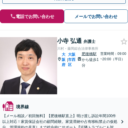
電話でお問い合わせ
メールでお問い合わせ
小寺 弘通
弁護士
川村・藤岡綜合法律事務所
肥後橋駅
営業時間：09:00
大
大阪
~20:00（平日）
阪
市西
から徒歩1
|
府
区
分
境界線
【メール相談／初回無料】【肥後橋駅直上】明け渡し訴訟年間100件
以上対応！家賃保証会社の顧問経験。家賃滞納や占有移転禁止の仮処
分、管理規約の見直しまで総合的にサポート【近隣トラブルにも対