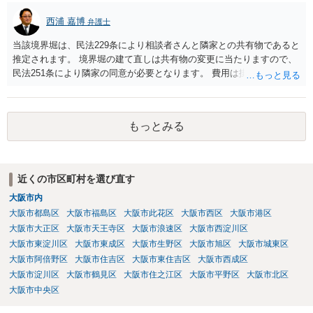
西浦 嘉博
弁護士
当該境界堀は、民法229条により相談者さんと隣家との共有物であると
推定されます。 境界堀の建て直しは共有物の変更に当たりますので、
民法251条により隣家の同意が必要となります。 費用は掛かります
が、弁護士を介して、堀の老朽化の現状、現状のままでの危険性、改
修の必要性、工事の見積もりや期間、負担割合の提案などを記載した
書面を作成し送付されてみてはいかがでしょうか。
もっとみる
近くの市区町村を選び直す
大阪市内
大阪市都島区
大阪市福島区
大阪市此花区
大阪市西区
大阪市港区
大阪市大正区
大阪市天王寺区
大阪市浪速区
大阪市西淀川区
大阪市東淀川区
大阪市東成区
大阪市生野区
大阪市旭区
大阪市城東区
大阪市阿倍野区
大阪市住吉区
大阪市東住吉区
大阪市西成区
大阪市淀川区
大阪市鶴見区
大阪市住之江区
大阪市平野区
大阪市北区
大阪市中央区