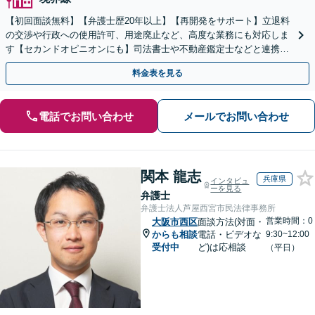
【初回面談無料】【弁護士歴20年以上】【再開発をサポート】立退料
の交渉や行政への使用許可、用途廃止など、高度な業務にも対応しま
す【セカンドオピニオンにも】司法書士や不動産鑑定士などと連携。
農地や山林などもお任せください【枚方市駅6分】
料金表を見る
電話でお問い合わせ
メールでお問い合わせ
関本 龍志
兵庫県
インタビュ
ーを見る
弁護士
弁護士法人芦屋西宮市民法律事務所
営業時間：0
大阪市西区
面談方法(対面・
からも相談
電話・ビデオな
9:30~12:00
受付中
ど)は応相談
（平日）