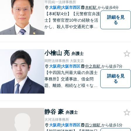
に事態が悪化することが多い
平田純一法律事務所
です。 お気軽にご相談くださ
大阪府
大阪市西区
本町駅
から徒歩4分
|
い。
【本町駅4分】【元警察官弁護
詳細を見
士】警察官歴10年の経験を活
る
かし、殺人罪や交通死亡事故
の遺族支援、性犯罪被害者支
援、社内犯罪（業務上横領・
詐欺）にも対応しておりま
小檜山 亮
す。男女問題や労働問題な
弁護士
ど、多岐に渡る分野に力を注
岡野法律事務所 大阪支店
いでおります。ぜひお気軽に
大阪府
大阪市西区
中之島駅
から徒歩7分
|
ご相談ください。
【中四国九州最大級の弁護士
詳細を見
事務所】交通事故、借金問
る
題、離婚、相続など様々な問
題について、「何度でも無
料」の相談を行っています！
まずはお気軽にご相談くださ
静谷 豪
い！
弁護士
大河法律事務所
大阪府
大阪市西区
四ツ橋駅
から徒歩1分
|