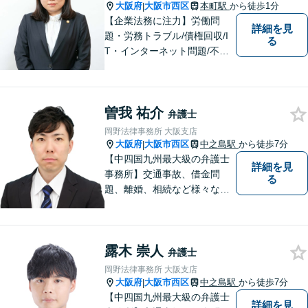
す。
大阪府
大阪市西区
本町駅
から徒歩1分
|
【企業法務に注力】労働問
詳細を見
題・労務トラブル/債権回収/I
る
T・インターネット問題/不動
産トラブルなど。相談者さま
の目線に立ち、親切・丁寧で
分かりやすい説明を心がけて
曽我 祐介
おります。【地下鉄御堂筋線
弁護士
「本町駅」22番出口1分】
岡野法律事務所 大阪支店
【近隣駐車場多数】
大阪府
大阪市西区
中之島駅
から徒歩7分
|
【中四国九州最大級の弁護士
詳細を見
事務所】交通事故、借金問
る
題、離婚、相続など様々な問
題について、「何度でも無
料」の相談を行っています！
まずはお気軽にご相談くださ
露木 崇人
い！
弁護士
岡野法律事務所 大阪支店
大阪府
大阪市西区
中之島駅
から徒歩7分
|
【中四国九州最大級の弁護士
詳細を見