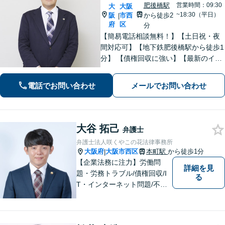
肥後橋駅
営業時間：09:30
大
大阪
~18:30（平日）
阪
市西
から徒歩2
|
府
区
分
【簡易電話相談無料！】【土日祝・夜
間対応可】【地下鉄肥後橋駅から徒歩1
分】 【債権回収に強い】【最新のイン
ターネット問題にも対応可能】相談だ
けで解決することもよくあります。ま
電話でお問い合わせ
メールでお問い合わせ
ずはお気軽にご相談下さい。【ビデオ
面談可】【法テラス利用可】
大谷 拓己
弁護士
弁護士法人咲くやこの花法律事務所
大阪府
大阪市西区
本町駅
から徒歩1分
|
【企業法務に注力】労働問
詳細を見
題・労務トラブル/債権回収/I
る
T・インターネット問題/不動
産トラブルなど。相談者さま
の目線に立ち、親切・丁寧で
分かりやすい説明を心がけて