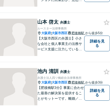
通の取れた一貫した対応を進
めてまいります。個人・法人
問わず、理解に努め、特殊な
山本 啓太
事案にも対応いたします。
弁護士
【初回無料相談】
ルースター法律事務所
大阪府
大阪市西区
肥後橋駅
から徒歩5分
|
【大阪市西区の弁護士】小さ
詳細を見
な会社と個人事業主の法務サ
る
ービス支援に注力している弁
護士。人生を切り開いていこ
うとしている起業家・経営者
を応援したいとの想いが強く
池内 清訓
なり、 自身の知識・経験をも
弁護士
とに、経営者の皆様のお役に
弁護士法人四ツ橋総合法律事務所
立ちたいと思っています。
大阪府
大阪市西区
肥後橋駅
から徒歩3分
|
【肥後橋駅3分】事案に合わせ
詳細を見
た最善の解決策を提供するこ
る
とがモットーです。離婚／交
通事故／不動産／企業法務な
ど、幅広い分野に柔軟に対応