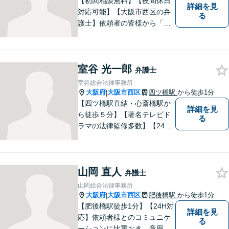
【初回相談無料】【夜間休日
詳細を見
対応可能】【大阪市西区の弁
る
護士】依頼者の皆様から「お
願いしてよかった」の声を頂
戴することを最大の喜びと考
えております。
室谷 光一郎
弁護士
室谷総合法律事務所
大阪府
大阪市西区
四ツ橋駅
から徒歩1分
|
【四ツ橋駅直結・心斎橋駅か
詳細を見
ら徒歩５分】【著名テレビド
る
ラマの法律監修多数】【24時
間メール問い合わせ受付】フ
ットワークの軽さ、スピーデ
ィーな対応、粘り強い対応を
山岡 直人
強く意識しております！
弁護士
山岡総合法律事務所
大阪府
大阪市西区
肥後橋駅
から徒歩1分
|
【肥後橋駅徒歩1分】【24H対
詳細を見
応】依頼者様とのコミュニケ
る
ーションに比重おき、意思疎