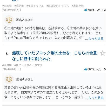
#借地権
#境界線
#売買トラブル
#賃貸契約トラブル
#家賃交渉
2025年9月5日
役にたった
3
匿名A
弁護士
①土地の地代（の持分相当額）を請求する、②土地の共有持分を買い
取るよう請求する（民法258条2項2号）、などが考えられます。 どち
らも法的には可能な方法ですので、先方の対応次第で選択することに
なろうかと存じます。 （先方が①も②も拒絶するとなれば、おそらく
は②を求めて訴訟を提起することになるかと存じます。）
6
越境していたブロック塀の土台を、こちらの合意
なしに勝手に削られた
#境界線
#住民・入居者・買主側
2024年6月6日
役にたった
5
匿名A
弁護士
業者の言い分は枝や根の切除に関する法改正と混同しているように思
われます。 自力救済ですので違法だと考えられます。 ただ、この点を
争ってもという事案ではあります。 というのも、越境部分の解消に関
わる費用は本来ご自身が負担しなければならないものであり、相手方
業者が費用負担を求めない場合は、経済的に見て得と評価できる面が