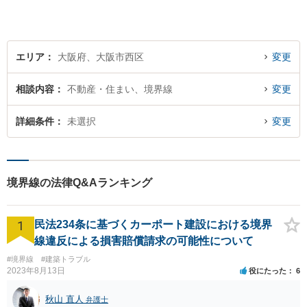
業法務など、幅広く対応。ご
相談者様とともに問題を解決
していきます。
エリア
大阪府、大阪市西区
変更
相談内容
不動産・住まい、境界線
変更
詳細条件
未選択
変更
境界線の法律Q&Aランキング
1
民法234条に基づくカーポート建設における境界
線違反による損害賠償請求の可能性について
#境界線
#建築トラブル
2023年8月13日
役にたった
6
秋山 直人
弁護士