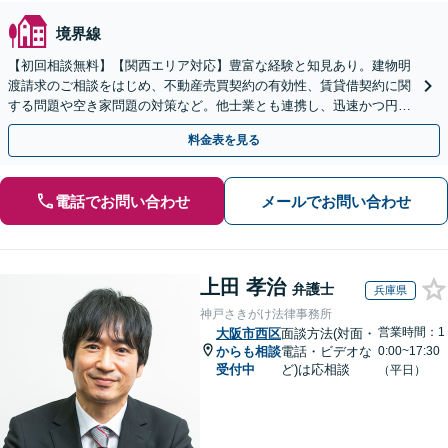
境界線
【初回相談無料】【関西エリア対応】豊富な経験と知見あり。建物明
渡請求のご相談をはじめ、不動産売買契約の有効性、賃貸借契約に関
する問題や空き家問題の対策など。他士業とも連携し、迅速かつ円滑
な解決を目指します【顧問契約】【西宮北口駅3分】
料金表を見る
電話でお問い合わせ
メールでお問い合わせ
上田 孝治
弁護士
兵庫県
神戸さきがけ法律事務所
営業時間：1
大阪市西区
面談方法(対面・
からも相談
電話・ビデオな
0:00~17:30
受付中
ど)は応相談
（平日）