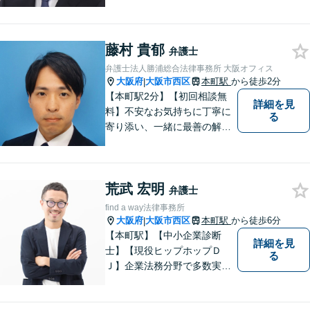
題について、「何度でも無
料」の相談を行っています！
まずはお気軽にご相談くださ
藤村 貴郁
い！
弁護士
弁護士法人勝浦総合法律事務所 大阪オフィス
大阪府
大阪市西区
本町駅
から徒歩2分
|
【本町駅2分】【初回相談無
詳細を見
料】不安なお気持ちに丁寧に
る
寄り添い、一緒に最善の解決
策を考えます！どんな小さな
お悩みでも「相談してよかっ
た」と心から安心していただ
荒武 宏明
けるよう、誠実にあなたをサ
弁護士
ポートいたします。【電話相
find a way法律事務所
談も対応可能】
大阪府
大阪市西区
本町駅
から徒歩6分
|
【本町駅】【中小企業診断
詳細を見
士】【現役ヒップホップＤ
る
Ｊ】企業法務分野で多数実績
あり。労働トラブル（企業
側）、飲食業関連法務に特