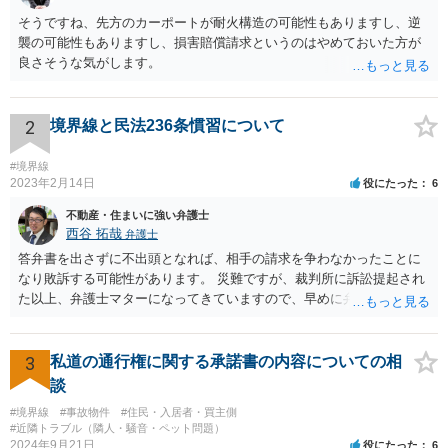
そうですね、先方のカーポートが耐火構造の可能性もありますし、逆
襲の可能性もありますし、損害賠償請求というのはやめておいた方が
良さそうな気がします。
2
境界線と民法236条慣習について
#境界線
2023年2月14日
役にたった
6
不動産・住まいに強い弁護士
西谷 拓哉
弁護士
答弁書を出さずに不出頭となれば、相手の請求を争わなかったことに
なり敗訴する可能性があります。 災難ですが、裁判所に訴訟提起され
た以上、弁護士マターになってきていますので、早めに弁護の依頼を
視野に法律相談に行かれるべきと思います。
3
私道の通行権に関する承諾書の内容についての相
談
#境界線
#事故物件
#住民・入居者・買主側
#近隣トラブル（隣人・騒音・ペット問題）
2024年9月21日
役にたった
6