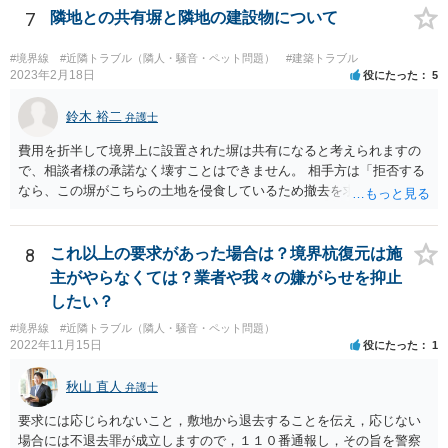
あるからです。 売主・隣地所有者・ご自身で現場と事実関係を確認し
7
隣地との共有塀と隣地の建設物について
たうえで、売主に一定の責任を問う形になろうかと思います（ただ、
微々たるものになってしまうかと思います）
#境界線
#近隣トラブル（隣人・騒音・ペット問題）
#建築トラブル
2023年2月18日
役にたった
5
鈴木 裕二
弁護士
費用を折半して境界上に設置された塀は共有になると考えられますの
で、相談者様の承諾なく壊すことはできません。 相手方は「拒否する
なら、この塀がこちらの土地を侵食しているため撤去を求める手続き
に移る」と述べているようですが、隣地の所有者と同意のうえ設置し
ているわけですから、相談者様の同意なく塀の撤去を求めることは法
的には難しいように思われます。 また、「隣地（相談者様）の許可」
8
これ以上の要求があった場合は？境界杭復元は施
というのが何の許可を示しているのか判然としませんが、一般に、高
主がやらなくては？業者や我々の嫌がらせを抑止
層建築物の建築確認を得る際は、近隣住民と協議してその建築に関し
したい？
同意を得るよう行政指導が行われておりますので、（推測になってし
#境界線
#近隣トラブル（隣人・騒音・ペット問題）
まいますが）この同意を得ている旨虚偽の申請を行い、建築許可を得
2022年11月15日
役にたった
1
たのかもしれません。 近隣住民の同意は必須の要件ではないため、直
ちに建築確認自体が取り消されるわけではございませんが、虚偽の申
秋山 直人
弁護士
請を行ったことについて申請者の責任を追及する余地はあろうかと存
じます。 お話をお聞きする限り、相手方のやり口は非常に強引かつ高
要求には応じられないこと，敷地から退去することを伝え，応じない
圧的で、相談者様が恐怖を感じるのは無理もないことかと思います。
場合には不退去罪が成立しますので，１１０番通報し，その旨を警察