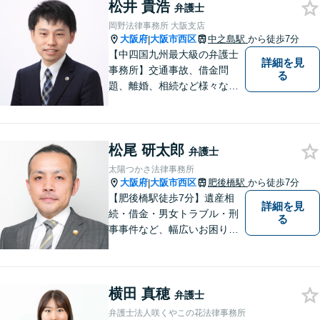
松井 貴浩
おります。【地下鉄御堂筋線
弁護士
「本町駅」22番出口1分】
岡野法律事務所 大阪支店
【近隣駐車場多数】
大阪府
大阪市西区
中之島駅
から徒歩7分
|
【中四国九州最大級の弁護士
詳細を見
事務所】交通事故、借金問
る
題、離婚、相続など様々な問
題について、「何度でも無
料」の相談を行っています！
まずはお気軽にご相談くださ
松尾 研太郎
い！
弁護士
太陽つかさ法律事務所
大阪府
大阪市西区
肥後橋駅
から徒歩7分
|
【肥後橋駅徒歩7分】遺産相
詳細を見
続・借金・男女トラブル・刑
る
事事件など、幅広いお困りご
とに対応◎事業会社での勤務
経験あり。依頼者様の立場に
立って、最善の解決へ導きま
横田 真穂
す。フットワークを活かし、
弁護士
迅速な解決へと尽力いたしま
弁護士法人咲くやこの花法律事務所