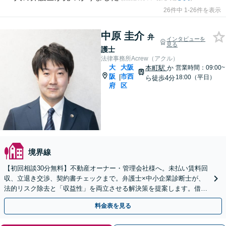
26件中 1-26件を表示
中原 圭介
弁
インタビューを
見る
護士
法律事務所Acrew（アクル）
大
大阪
本町駅
か
営業時間：09:00~
阪
市西
|
18:00（平日）
ら徒歩4分
府
区
境界線
【初回相談30分無料】不動産オーナー・管理会社様へ。未払い賃料回
収、立退き交渉、契約書チェックまで。弁護士×中小企業診断士が、
法的リスク除去と「収益性」を両立させる解決策を提案します。借り
る側のトラブルも対応可能。
料金表を見る