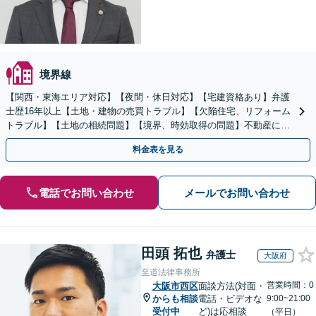
境界線
【関西・東海エリア対応】【夜間・休日対応】【宅建資格あり】弁護
士歴16年以上【土地・建物の売買トラブル】【欠陥住宅、リフォーム
トラブル】【土地の相続問題】【境界、時効取得の問題】不動産に関
するトラブル全般の解決に豊富な経験あり。
料金表を見る
電話でお問い合わせ
メールでお問い合わせ
田頭 拓也
弁護士
大阪府
至道法律事務所
営業時間：0
大阪市西区
面談方法(対面・
からも相談
電話・ビデオな
9:00~21:00
受付中
ど)は応相談
（平日）