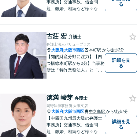
事務所】交通事故、借金問
る
題、離婚、相続など様々な問
題について、「何度でも無
料」の相談を行っています！
まずはお気軽にご相談くださ
古莊 宏
い！
弁護士
弁護士法人バリュープラス
大阪府
大阪市西区
本町駅
から徒歩2分
|
【知的財産分野に注力】【四
詳細を見
つ橋線本町駅から2分】当事務
る
所は「特許業務法人」と「弁
護士法人」により構成され、
知的財産・法務の両者に対応
可能です。お客様との「コミ
徳満 崚芽
ュニケーション」を大切に
弁護士
し、喜んで頂けるサービスを
岡野法律事務所 大阪支店
提供いたします【法テラス利
大阪府
大阪市西区
中之島駅
から徒歩7分
|
用可】
【中四国九州最大級の弁護士
詳細を見
事務所】交通事故、借金問
る
題、離婚、相続など様々な問