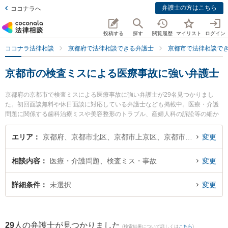
弁護士の方はこちら
ココナラへ
投稿する
探す
閲覧履歴
マイリスト
ログイン
ココナラ法律相談
京都府で法律相談できる弁護士
京都市で法律相談で
京都市の検査ミスによる医療事故に強い弁護士
京都府の京都市で検査ミスによる医療事故に強い弁護士が29名見つかりまし
た。初回面談無料や休日面談に対応している弁護士なども掲載中。医療・介護
問題に関係する歯科治療ミスや美容整形のトラブル、産婦人科の訴訟等の細か
な分野での絞り込み検索もでき便利です。特にアクシス法律事務所の大澤 祐紀
弁護士や荻野法律事務所の荻野 伸一弁護士、弁護士法人富士パートナーズ 富士
エリア
京都府、京都市北区、京都市上京区、京都市左京区、京都市中京区、京都市東山区、京都市下京区、京都市南区、京都市右京区、京都市伏見区、京都市山科区、京都市西京区
変更
パートナーズ法律事務所の宮田 聖也弁護士のプロフィール情報や弁護士費用、
強みなどが注目されています。『京都市で土日や夜間に発生した検査ミスによ
相談内容
医療・介護問題、検査ミス・事故
変更
る医療事故のトラブルを今すぐに弁護士に相談したい』『検査ミスによる医療
事故のトラブル解決の実績豊富な近くの弁護士を検索したい』『初回相談無料
で検査ミスによる医療事故を法律相談できる京都市内の弁護士に相談予約した
詳細条件
未選択
変更
い』などでお困りの相談者さんにおすすめです。
29
人の弁護士が見つかりました
(検索結果について詳しくは
こちら
)