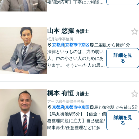
夜間対応可】丁寧にご相談を
お聞きして、事件に応じた最
適の解決と明朗な弁護士費用
をご提案。お客様の権利と人
格を徹底的に守ります！
山本 悠揮
弁護士
桜月法律事務所
京都府
京都市中京区
二条駅
から徒歩1分
|
法律というものは、力の弱い
詳細を見
人、声の小さい人のためにあ
る
ります。 そういった人の思い
に真摯に耳を傾けて、「相談
してよかった」「頼んでよか
った」と思って頂ける解決を
橋本 有恒
目指します。
弁護士
アーツ綜合法律事務所
京都府
京都市中京区
烏丸御池駅
から徒歩5分
|
【烏丸御池駅5分】【借金・債
詳細を見
務整理問題に注力】自己破産/
る
民事再生/任意整理などに多数
の解決実績があります！「相