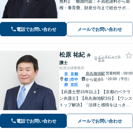
無料】「離婚問題：不貞慰謝料から親
権・養育費、財産分与まで総合サポー
ト」「法人破産：会社の状況に応じた
最適な手続きをご提案」おひとりで抱
えて諦める前に、まずはあなたのご希
電話でお問い合わせ
メールでお問い合わせ
望をお聞かせください【休日・夜間相
談可】
松原 祐紀
弁
インタビューを
見る
護士
松原法律事務所
烏丸御池駅
営業時間：09:00
京
京都
~20:00（平日）
都
市中
から徒歩5
|
府
京区
分
【弁護士歴15年以上】【京都のベテラ
ン弁護士】【烏丸御池駅3分】【ワンス
トップ解決】「法律と感情をはっきり
分けたスタイル」で問題解決へ。離婚
問題、新型コロナが原因の借金、不動
電話でお問い合わせ
メールでお問い合わせ
産問題なども幅広く対応【女性弁護士
も在籍】【初回相談30分無料】