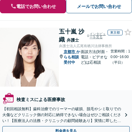
電話でお問い合わせ
メールでお問い合わせ
五十嵐 沙
東京都
インタビュ
ーを見る
織
弁護士
弁護士法人広尾有栖川法律事務所
営業時間：1
京都市
か
面談方法(対面・
らも相談
電話・ビデオな
0:00~16:00
受付中
ど)は応相談
（平日）
検査ミスによる医療事故
【初回相談無料】歯科治療でのリーマーの破損、脱毛やシミ取りでの
火傷などクリニック側の対応に納得できない場合はぜひご相談くださ
い！【医療法人の法務・クリニックの顧問経験あり】実情に即したア
ドバイスで、納得のできるトラブルの解決を目指します。
料金表を見る