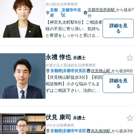
ご相談者様に寄り添って対
谷口総合法律事務所
応。お悩みの方はお気軽にご
京都市役所前駅
から徒歩7
京都
京都市中京
|
相談ください。
府
区
分
【神宮丸太町駅8分】ご相談者
詳細を見
様の不安に寄り添い、気持ち
る
と希望をしっかりと受け止め
ます。解決の道筋を丁寧に示
し、納得と安心につながるよ
う真摯にサポートします。ど
永禮 惇也
弁護士
うぞお気軽にお話しくださ
弁護士法人賢誠総合法律事務所
い。【完全個室で相談可】
京都府
京都市伏見区
伏見桃山駅
から徒歩6分
|
【地域密着型の法律事務所】
【伏見桃山駅徒歩3分】【初回
詳細を見
相談無料】小さな悩みでもま
る
ずはご相談下さい。法的に無
難で簡単な解決ではなく、依
頼者様にとって最良の解決に
尽力します。交通事故／離婚
伏見 康司
／相続／企業法務など幅広く
弁護士
対応可能。【休日・夜間対応
けやき法律事務所
可】
京都府
京都市中京区
烏丸御池駅
から徒歩3分
|