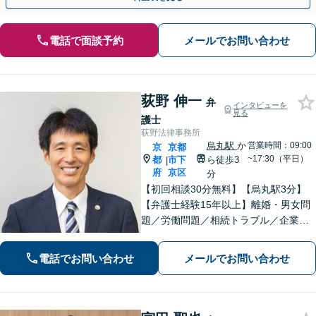
電話で面談予約
メールでお問い合わせ
荻野 伸一
弁
インタビューを
見る
護士
荻野法律事務所
烏丸駅
か
営業時間：09:00
京
京都
~17:30（平日）
都
市下
ら徒歩3
|
府
京区
分
【初回相談30分無料】【烏丸駅3分】
【弁護士経験15年以上】離婚・男女問
題／労働問題／相続トラブル／企業法
務など実績多数あり。丁寧なコミュニ
ケーションで、納得感のある解決を目
電話でお問い合わせ
メールでお問い合わせ
指します【宗教法人法務／医療法務も
ご相談ください】【Web面談可】