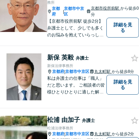
務所
京都市役所前駅
から徒歩0
京都
京都市中京
|
府
区
分
【京都市役所前駅 徒歩2分】
詳細を見
弁護士として、少しでも多く
る
のお悩みを抱えていらっしゃ
る方の力になりたいと考えて
おります。 ぜひお話をお聞か
せください。
新保 英毅
弁護士
新保法律事務所
京都府
京都市中京区
丸太町駅
から徒歩8分
|
私は弁護士の仕事は「職人」
詳細を見
だと思います。 ご相談者の皆
る
様ひとりひとりに適した解決
策を模索し、オーダーメード
のリーガルサービスをご提供
いたします。
松浦 由加子
弁護士
松浦法律事務所
京都府
京都市中京区
丸太町駅
から徒歩2分
|