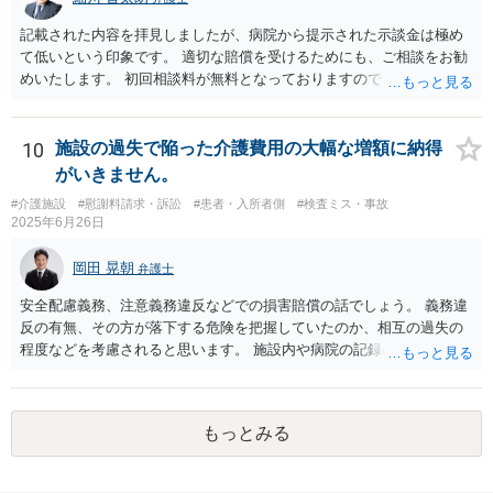
記載された内容を拝見しましたが、病院から提示された示談金は極め
て低いという印象です。 適切な賠償を受けるためにも、ご相談をお勧
めいたします。 初回相談料が無料となっておりますので、お問い合わ
せいただければと存じます。
10
施設の過失で陥った介護費用の大幅な増額に納得
がいきません。
#介護施設
#慰謝料請求・訴訟
#患者・入所者側
#検査ミス・事故
2025年6月26日
岡田 晃朝
弁護士
安全配慮義務、注意義務違反などでの損害賠償の話でしょう。 義務違
反の有無、その方が落下する危険を把握していたのか、相互の過失の
程度などを考慮されると思います。 施設内や病院の記録の取得が必要
なのはおっしゃる通りですが、書き換えのリスクがある場合は、相手
には会えて連絡せずに、証拠保全の手続きの検討も必要です（不意打
ちで、事務所内の証拠を押さえます。ただし費用が掛かりますし、あ
もっとみる
る程度証拠が事務所にあること、証拠の特定が出来なければなりませ
ん）。