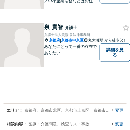
／中小企業法務などはお任せ
ください。相談者様の状況を
的確に把握し、個々に寄り添
った対応をいたします。まず
泉 貴智
はお気軽にご相談ください！
弁護士
【近隣駐車場あり】
弁護士法人貴陽 泉法律事務所
京都府
京都市中京区
丸太町駅
から徒歩5分
|
あなたにとって一番の存在で
詳細を見
ありたい
る
エリア
京都府、京都市北区、京都市上京区、京都市左京区、京都市中京区、京都市東山区、京都市下京区、京都市南区、京都市右京区、京都市伏見区、京都市山科区、京都市西京区
変更
相談内容
医療・介護問題、検査ミス・事故
変更