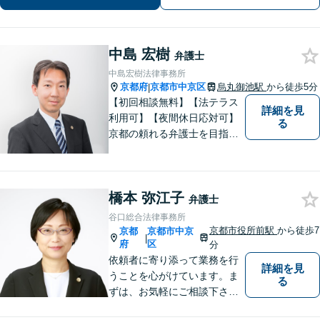
２分】丁寧にわかりやすく説明。オン
ラインなら全国対応可【夜間・休日面
談】
中島 宏樹
弁護士
中島宏樹法律事務所
京都府
京都市中京区
烏丸御池駅
から徒歩5分
|
【初回相談無料】【法テラス
詳細を見
利用可】【夜間休日応対可】
る
京都の頼れる弁護士を目指し
ています。目線は低く、志は
高くをモットーに豊富な知識
と経験であなたの声を形にし
橋本 弥江子
ます。
弁護士
谷口総合法律事務所
京都市役所前駅
から徒歩7
京都
京都市中京
|
府
区
分
依頼者に寄り添って業務を行
詳細を見
うことを心がけています。ま
る
ずは、お気軽にご相談下さ
い。