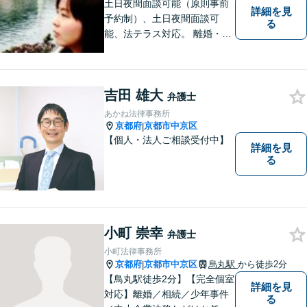
土日夜間面談可能（原則事前
詳細を見
予約制）、土日夜間面談可
る
能、法テラス対応。 離婚・借
金（破産、個人再生等）・遺
産分割など個人の方のご相談
のほか、契約トラブルや雇用
吉田 雄大
問題・クレーマー対応など事
弁護士
業者様にも広く対応しており
あかね法律事務所
ます。お気軽にご相談くださ
京都府
京都市中京区
|
い。
【個人・法人ご相談受付中】
詳細を見
る
小町 崇幸
弁護士
小町法律事務所
京都府
京都市中京区
烏丸駅
から徒歩2分
|
【鳥丸駅徒歩2分】【完全個室
詳細を見
対応】離婚／相続／少年事件
る