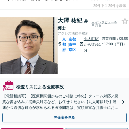
29件中 1-29件を表示
大澤 祐紀
弁
インタビューを
見る
護士
アクシス法律事務所
丸太町駅
営業時間：09:00
京
京都
~17:00（平日）
都
市中
から徒歩1
|
府
京区
分
検査ミスによる医療事故
【電話相談可】【医療機関側からのご相談に特化】クレーム対応／悪
質な書き込み／従業員対応など、お任せください【丸太町駅1分】迅
速かつ適切な対応が求められる医療問題は、実績豊富な弁護士にお任
せください【休日面談可】【平日夜間対応】
料金表を見る