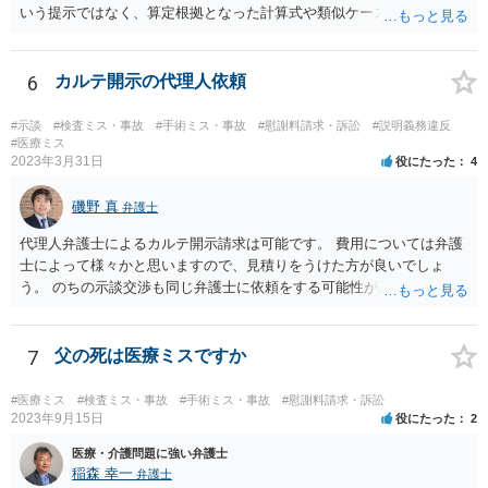
いう提示ではなく、算定根拠となった計算式や類似ケースでの裁判所
の判断、収入資料などを併せて提示するように心掛けてください。 反
面、針刺し事故については医療者側の故意や過失がないと思われるケ
ースが多く、早期解決のためにある程度の減額等があることはやむを
6
カルテ開示の代理人依頼
得ないかとも思います。 病院側の提示があまりにも低額であった場合
などには、弁護士へのご依頼も検討されるべきかと思います。 弁護士
#示談
#検査ミス・事故
#手術ミス・事故
#慰謝料請求・訴訟
#説明義務違反
への依頼が必要になる際に備えて、また現時点でのアドバイス等をも
#医療ミス
2023年3月31日
役にたった
4
らうために、一度法律事務所にご相談されておいても良いかも知れま
せん。
磯野 真
弁護士
代理人弁護士によるカルテ開示請求は可能です。 費用については弁護
士によって様々かと思いますので、見積りをうけた方が良いでしょ
う。 のちの示談交渉も同じ弁護士に依頼をする可能性がある場合に
は、それが必要になった場合の費用のことも含めて、予め相談してお
いたほうが良いと思われます。
7
父の死は医療ミスですか
#医療ミス
#検査ミス・事故
#手術ミス・事故
#慰謝料請求・訴訟
2023年9月15日
役にたった
2
医療・介護問題に強い弁護士
稲森 幸一
弁護士