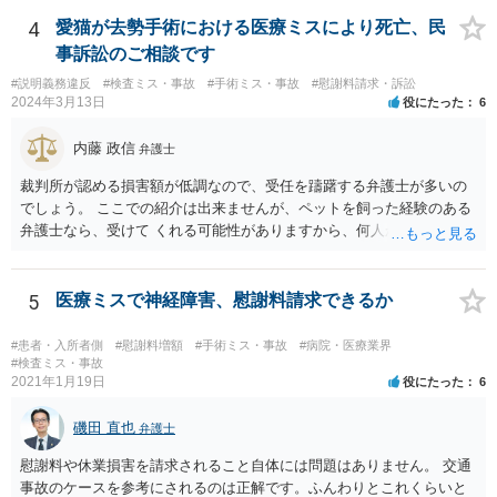
の過失（医療ミス）の立証なのですが、本件では過失自体には争いが
ないため、損害額の立証が主なポイントになります。 損害額に立証に
4
愛猫が去勢手術における医療ミスにより死亡、民
関しては、交通事故事件と同様の発想で考えればよいので、対応でき
事訴訟のご相談です
る弁護士は多いと思います。 今後の交渉については、ご自身で対応さ
#説明義務違反
#検査ミス・事故
#手術ミス・事故
#慰謝料請求・訴訟
れることも可能ではありますが、相手方保険会社は容易に増額に応じ
2024年3月13日
役にたった
6
ない（多少の増額はあり得るとしても、裁判基準での和解は難しい）
と思われます。 弁護士が介入することにより提示額が大きく変わるこ
内藤 政信
弁護士
とは多々あるため、可能であれば弁護士に依頼した上での交渉をお勧
めしたいところです。
裁判所が認める損害額が低調なので、受任を躊躇する弁護士が多いの
でしょう。 ここでの紹介は出来ませんが、ペットを飼った経験のある
弁護士なら、受けて くれる可能性がありますから、何人か問い合わせ
してみることになるでしょう。
5
医療ミスで神経障害、慰謝料請求できるか
#患者・入所者側
#慰謝料増額
#手術ミス・事故
#病院・医療業界
#検査ミス・事故
2021年1月19日
役にたった
6
磯田 直也
弁護士
慰謝料や休業損害を請求されること自体には問題はありません。 交通
事故のケースを参考にされるのは正解です。ふんわりとこれくらいと