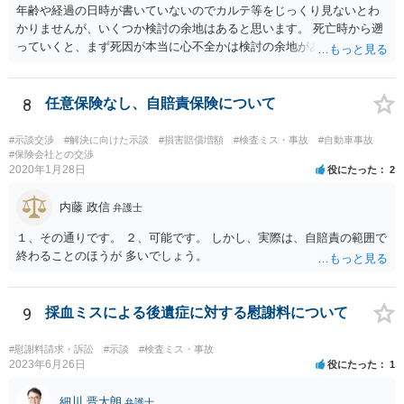
年齢や経過の日時が書いていないのでカルテ等をじっくり見ないとわ
かりませんが、いくつか検討の余地はあると思います。 死亡時から遡
っていくと、まず死因が本当に心不全かは検討の余地があります。腹
痛の原因はなんだったのか。次に心不全だったとして、その治療をど
こまでしたのか、またしたとして死亡を防げたのかどうかという因果
関係の問題もあります。 さらに遡ると、C病院の手術に問題はなかっ
8
任意保険なし、自賠責保険について
たのか、そもそも手術をする必要があったのかも気になります。その
前は問題なさそうですが、転院が多いのでそんなに転院が必要だった
#示談交渉
#解決に向けた示談
#損害賠償増額
#検査ミス・事故
#自動車事故
のかも一応は検討材料だと思います。 いずれにしてもお近くの弁護士
#保険会社との交渉
2020年1月28日
役にたった
2
にカルテ等を持って行って相談されたらいかがでしょうか。 頑張って
ください。
内藤 政信
弁護士
１、その通りです。 ２、可能です。 しかし、実際は、自賠責の範囲で
終わることのほうが 多いでしょう。
9
採血ミスによる後遺症に対する慰謝料について
#慰謝料請求・訴訟
#示談
#検査ミス・事故
2023年6月26日
役にたった
1
細川 晋太朗
弁護士