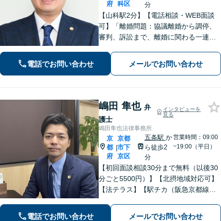
府
科区
分
【山科駅2分】【電話相談・WEB面談
可】「離婚問題：協議離婚から調停、
審判、訴訟まで、離婚に関わる一連の
手続きにすべて対応」「相続問題：長
年積み重なった家族関係に配慮しなが
電話でお問い合わせ
メールでお問い合わせ
ら、依頼者さまのご希望を最大限実現
できるよう努めます【休日・夜間相談
可】
嶋田 隼也
弁
インタビューを
見る
護士
嶋田隼也法律事務所
五条駅
か
営業時間：09:00
京
京都
~19:00（平日）
都
市下
ら徒歩2
|
府
京区
分
【初回面談相談30分まで無料（以後30
分ごと5500円）】【北摂地域対応可】
【法テラス】【駅チカ（阪急京都線烏
丸駅・京都市営地下鉄四条駅５番出口
徒歩４分、地下鉄五条駅１番出口徒歩
電話でお問い合わせ
メールでお問い合わせ