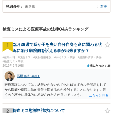
詳細条件
未選択
変更
検査ミスによる医療事故の法律Q&Aランキング
1
臨月39週で我が子を失い自分自身も命に関わる状
況に陥り病院側を訴える事が出来ますか？
#産婦人科
#投薬ミス
#説明義務違反
#手術ミス・事故
#慰謝料請求・訴訟
#検査ミス・事故
2019年9月16日
役にたった
28
馬場 龍行
弁護士
医療過誤については，納得いかないのであればまずカルテ開示をして
から医師や病院に法的責任を問えるのか検討することになります。近
くの弁護士に具体的に相談された方が良いでしょう。
2
採血ミス慰謝料請求について