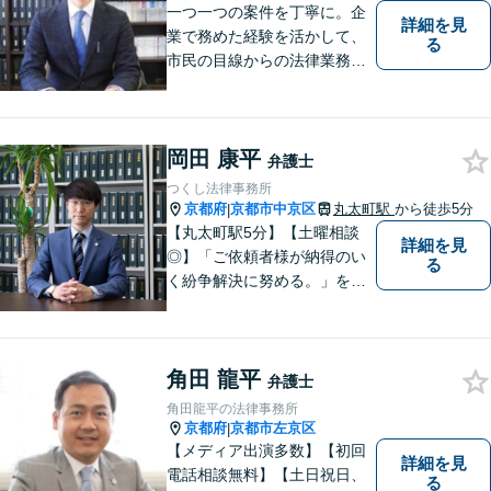
一つ一つの案件を丁寧に。企
詳細を見
業で務めた経験を活かして、
る
市民の目線からの法律業務を
心がけています。
岡田 康平
弁護士
つくし法律事務所
京都府
京都市中京区
丸太町駅
から徒歩5分
|
【丸太町駅5分】【土曜相談
詳細を見
◎】「ご依頼者様が納得のい
る
く紛争解決に努める。」をモ
ットーに、一つ一つの事件に
丁寧に取り組みます。離婚・
相続問題や不動産関連の問
角田 龍平
題、中小企業関連法務で多数
弁護士
実績ございます。ぜひ皆様の
角田龍平の法律事務所
お悩みをお聞かせください。
京都府
京都市左京区
|
【メディア出演多数】【初回
詳細を見
電話相談無料】【土日祝日、
る