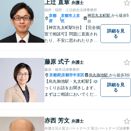
上辻 直章
【24時間予約受付】【出張相
弁護士
談可能】【弁護士保険（特
福井・稲田・上辻総合法律事務所
約）全社対応いたします】
神宮丸太町駅
から徒歩5
京都
京都市上京
|
府
区
分
【神宮丸太町駅5分】【完全個
詳細を見
室で相談可】問題に直面され
る
たり、不安に思われたりされ
ている方々のサポートを行
い、問題を解決することはも
ちろんのこと、皆様が持たれ
藤原 式子
弁護士
ている不安を少しでも解消し
藤原・橋本法律事務所
てまいりたいと考えていま
京都府
京都市中京区
烏丸御池駅
から徒歩3分
|
す。
【烏丸御池駅・丸太町駅】ゆ
詳細を見
っくりお話をお聞きします。
る
まずはご相談においでくださ
い。
赤西 芳文
弁護士
弁護士法人富士パートナーズ 富士パートナーズ法律事