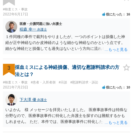
#検査ミス・事故
2022年6月17日
役にたった
16
医療・介護問題に強い弁護士
稲森 幸一
弁護士
１件同種の事件で裁判をやりましたが、一つのポイントは損傷した神
経が正中神経なのか皮神経のような細かな神経なのかという点です。
細かな神経だと損傷しても過失はないという方向に流れる可能性があ
ります。 正中神経損傷であれば、前の先生がおっしゃっているように
過失が認められる可能性がありますので弁護士費用を支払う価値はあ
るかと思います。 頑張ってください。
3
採血ミスによる神経損傷、適切な慰謝料請求の方
法とは？
#検査ミス・事故
#患者・入所者側
#示談
#慰謝料請求・訴訟
2021年7月23日
役にたった
10
下大澤 優
弁護士
いよかん 様 メッセージを拝見いたしました。 医療事故事件は特殊な
分野なので、医療事故事件に特化した弁護士を探すのは難航するかも
しれません。 ただ、本件では、医療事故事件に特化した弁護士でなく
とも対応は可能かと思われます。 医療事故事件で最も難しいのは医師