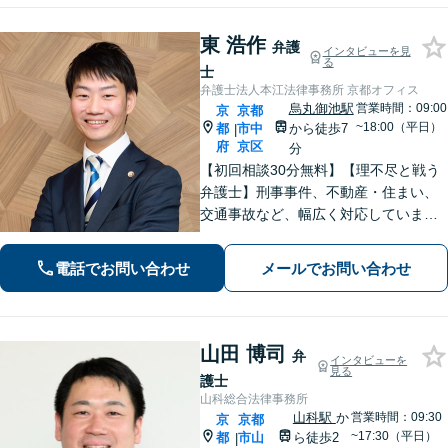
東 浩作
弁護
インタビューを見
る
士
弁護士法人本江法律事務所 京都オフィス
烏丸御池駅
営業時間：09:00
京
京都
~18:00（平日）
都
市中
から徒歩7
|
府
京区
分
【初回相談30分無料】【理不尽と戦う
弁護士】刑事事件、不動産・住まい、
交通事故など、幅広く対応していま
す。困難な事件でも粘り強く立ち向か
い、最善の結果を目指します。お困り
電話でお問い合わせ
メールでお問い合わせ
の場合は、お気軽に弁護士にご相談く
ださい。【電話・メール・WEB相談
可】
山田 博司
弁
インタビューを
見る
護士
山科総合法律事務所
山科駅
か
営業時間：09:30
京
京都
~17:30（平日）
都
市山
ら徒歩2
|