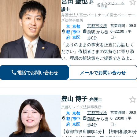
宮田 聖也
弁
インタビューを
見る
護士
弁護士法人富士パートナーズ 富士パートナー
ズ法律事務所
京都市役所
営業時間：09:0
京
京都
0~22:00（平
都
市中
前駅
から徒
|
府
京区
日）
歩0分
「ありのままの事実を正直にお話しく
ださい」依頼者さまの気持ちに寄り添
い、理想の解決策をご提案できるよう
尽力します【交通事故事件の実績豊
富】【賠償金が2倍に増額した事例あ
電話でお問い合わせ
メールでお問い合わせ
り】依頼者さまに代わってさまざまな
角度から示談の提案／利益最大化を目
指す
豊山 博子
弁護士
京都リレイズ法律事務所
京都市役所
営業時間：09:0
京
京都
0~20:00（平
都
市中
前駅
から徒
|
府
京区
日）
歩4分
【京都市役所前駅4分】【初回相談30分