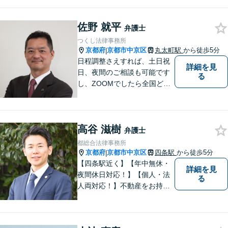
談者の心に寄り添い、ともに
ベストを尽くすこと」のモッ
佐野 就平
トーを胸に、お客様との信頼
弁護士
関係を大切にした弁護を行い
つくし法律事務所
ます。【初回相談無料】
京都府
京都市中京区
丸太町駅
から徒歩5分
|
日程調整さえすれば、土日祝
詳細を見
日、夜間のご相談も可能です
る
し、ZOOMでしたら全国どこ
でもご相談可能です。私が行
けないところでも、全国どこ
でも大抵は他の弁護士をご紹
高谷 滋樹
介できます。
弁護士
都総合法律事務所
京都府
京都市中京区
四条駅
から徒歩5分
|
【四条駅近く】【年中無休・
詳細を見
夜間休日対応！】【個人・法
る
人両対応！】不動産をお持ち
の方も、宅建資格者の弊所に
御相談ください！【LINE・Zo
om・オンライン相談に対応】