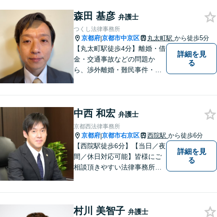
森田 基彦
弁護士
つくし法律事務所
京都府
京都市中京区
丸太町駅
から徒歩5分
|
【丸太町駅徒歩4分】離婚・借
詳細を見
金・交通事故などの問題か
る
ら、渉外離婚・難民事件・医
療事故などの特殊な事案もご
相談ください。問題が大きく
なってしまう前のご相談をお
中西 和宏
待ちしています。
弁護士
京都西法律事務所
京都府
京都市右京区
西院駅
から徒歩6分
|
【西院駅徒歩6分】【当日／夜
詳細を見
間／休日対応可能】皆様にご
る
相談頂きやすい法律事務所を
目指します。交通事故／借金
問題／相続問題／離婚問題な
ど、幅広い法律トラブルに対
村川 美智子
応可能。【法テラス利用可】
弁護士