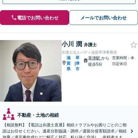
電話でお問い合わせ
メールでお問い合わせ
小川 潤
弁護士
弁護士法人バディ滋賀草津事務所
滋
草
草津駅
から
営業時間：本
賀
津
|
日定休日
徒歩5分
県
市
不動産・土地の相続
【相談無料】【電話は弁護士直通】相続トラブルやお困りごとのご相
談はお任せください。遺産分割協議・調停／遺留分侵害額請求／相続
放棄／遺言書作成などに幅広く対応。粘り強く交渉し、依頼者さまに