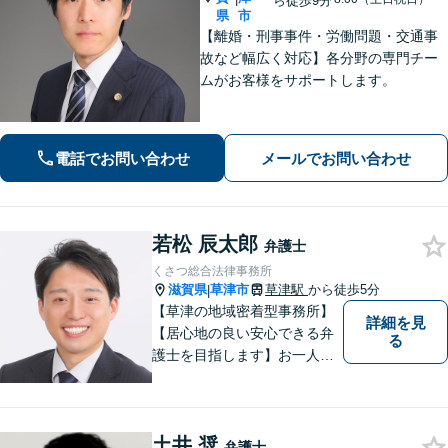
ら徒歩9分
県
市
【離婚・刑事事件・労働問題・交通事
故など幅広く対応】各分野の専門チー
ムがお客様をサポートします。
電話でお問い合わせ
メールでお問い合わせ
若松 辰太郎
弁護士
くさつ総合法律事務所
滋賀県
草津市
草津駅
から徒歩5分
|
【草津の地域密着型事務所】
詳細を見
【居心地の良い安心できる弁
る
護士を目指します】お一人お
ひとりに寄り添い、納得のい
く問題解決はもちろん、精神
面のサポートをいたします。
土井 奨
大規模事務所にはできないき
弁護士