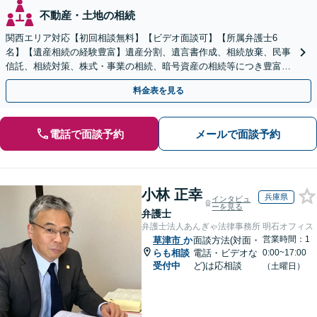
不動産・土地の相続
関西エリア対応【初回相談無料】【ビデオ面談可】【所属弁護士6
名】【遺産相続の経験豊富】遺産分割、遺言書作成、相続放棄、民事
信託、相続対策、株式・事業の相続、暗号資産の相続等につき豊富な
対応実績。【バリアフリー】【完全個室対応】
料金表を見る
電話で面談予約
メールで面談予約
小林 正幸
兵庫県
インタビュ
ーを見る
弁護士
弁護士法人あんぎゃ法律事務所 明石オフィス
営業時間：1
草津市
か
面談方法(対面・
らも相談
電話・ビデオな
0:00~17:00
受付中
ど)は応相談
（土曜日）