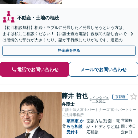
不動産・土地の相続
【初回相談無料】相続トラブルに発展した／発展しそうという方は、
まずは私にご相談ください！【弁護士直通電話】親族間の話し合いで
は感情的な部分が大きくなり、話が平行線になりがちです。遺産の使
い込みもご相談ください。泥沼化する前にお電話ください。
料金表を見る
電話でお問い合わせ
メールでお問い合わせ
藤井 哲也
京都府
インタビュ
ーを見る
弁護士
弁護士法人富士パートナーズ 富士パートナー
ズ法律事務所
営業時
草津市
か
面談方法(対面・電
らも相談
話・ビデオなど)は
間：本日
受付中
応相談
定休日