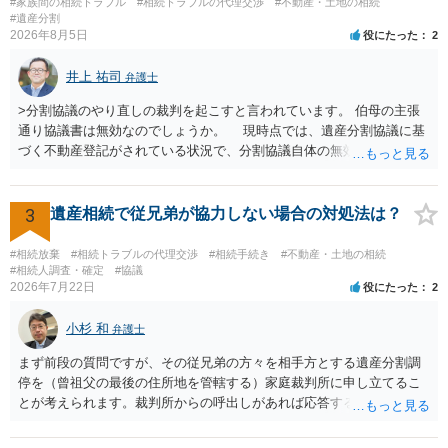
#家族間の相続トラブル
#相続トラブルの代理交渉
#不動産・土地の相続
はないので、ｍｉｎｔｓでの提出の必要は無いと思います。郵送（期
#遺産分割
2026年8月5日
役にたった
2
限までに届けばよい）で十分です。 詳細は、書面記載の裁判所書記官
にお問い合わせください。 以上、ご参考まで。
井上 祐司
弁護士
>分割協議のやり直しの裁判を起こすと言われています。 伯母の主張
通り協議書は無効なのでしょうか。 現時点では、遺産分割協議に基
づく不動産登記がされている状況で、分割協議自体の無効を裁判所が
認めたわけではないので、分割協議の効力に影響はありません。 先
方の訴訟の主張及び立証次第ですが、 ・御祖母様の認知能力に関する
医師の意見書、筆跡鑑定 が提出されればその効力が否定される可能性
3
遺産相続で従兄弟が協力しない場合の対処法は？
はありますが、 ・伯母様自身が分割協議に加わっていること ・御祖母
様の意に反する遺産分割協議を行う実益が誰にあったかの立証が困難
#相続放棄
#相続トラブルの代理交渉
#相続手続き
#不動産・土地の相続
であること からすると、実際に遺産分割協議の効力が否定される可能
#相続人調査・確定
#協議
2026年7月22日
役にたった
2
性はそれほど高くない（立証のハードルは非常に高い）ということが
言えると思います。
小杉 和
弁護士
まず前段の質問ですが、その従兄弟の方々を相手方とする遺産分割調
停を（曾祖父の最後の住所地を管轄する）家庭裁判所に申し立てるこ
とが考えられます。裁判所からの呼出しがあれば応答する可能性がま
だあるのではないでしょうか。 後段の質問については、相続放棄は可
能と思われます。時間が思った以上にないので必要書類をてきぱきと