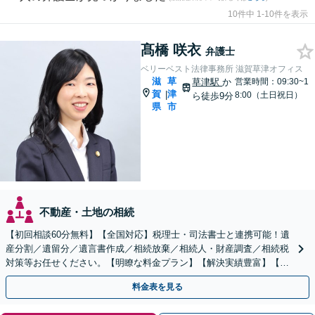
10件中 1-10件を表示
髙橋 咲衣
弁護士
ベリーベスト法律事務所 滋賀草津オフィス
滋
草
草津駅
か
営業時間：09:30~1
賀
津
|
8:00（土日祝日）
ら徒歩9分
県
市
不動産・土地の相続
【初回相談60分無料】【全国対応】税理士・司法書士と連携可能！遺
産分割／遺留分／遺言書作成／相続放棄／相続人・財産調査／相続税
対策等お任せください。【明瞭な料金プラン】【解決実績豊富】【電
話相談可】
料金表を見る