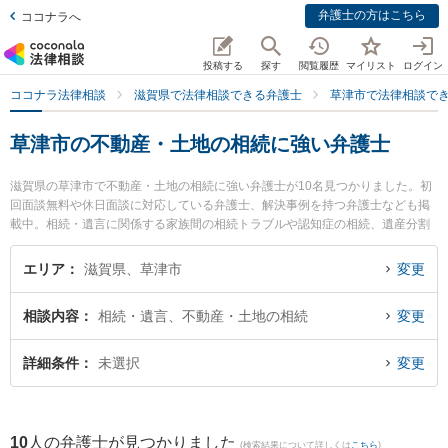
弁護士の方はこちら
ココナラへ
投稿する
探す
閲覧履歴
マイリスト
ログイン
ココナラ法律相談
滋賀県で法律相談できる弁護士
草津市で法律相談で
草津市の不動産・土地の相続に強い弁護士
滋賀県の草津市で不動産・土地の相続に強い弁護士が10名見つかりました。初
回面談無料や休日面談に対応している弁護士、解決事例を持つ弁護士なども掲
載中。相続・遺言に関係する家族間の相続トラブルや認知症の相続、遺産分割
等の細かな分野での絞り込み検索もでき便利です。特にベリーベスト法律事務
所 滋賀草津オフィスの髙橋 咲衣弁護士や大津法律事務所の辻井 康喜弁護士、
エリア
滋賀県、草津市
変更
弁護士法人バディ滋賀草津事務所の小川 潤弁護士のプロフィール情報や弁護士
費用、強みなどが注目されています。『草津市で土日や夜間に発生した不動
相談内容
相続・遺言、不動産・土地の相続
変更
産・土地の相続のトラブルを今すぐに弁護士に相談したい』『不動産・土地の
相続のトラブル解決の実績豊富な近くの弁護士を検索したい』『初回相談無料
で不動産・土地の相続を法律相談できる草津市内の弁護士に相談予約したい』
詳細条件
未選択
変更
などでお困りの相談者さんにおすすめです。
10
人の弁護士が見つかりました
(検索結果について詳しくは
こちら
)