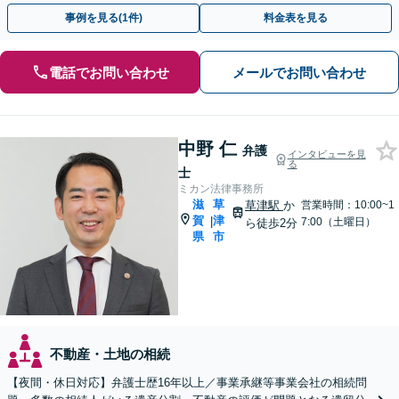
重視【予約で夜間・休日対応可】【駐車場あり】
事例を見る(1件)
料金表を見る
電話でお問い合わせ
メールでお問い合わせ
中野 仁
弁護
インタビューを見
る
士
ミカン法律事務所
滋
草
草津駅
か
営業時間：10:00~1
賀
津
|
7:00（土曜日）
ら徒歩2分
県
市
不動産・土地の相続
【夜間・休日対応】弁護士歴16年以上／事業承継等事業会社の相続問