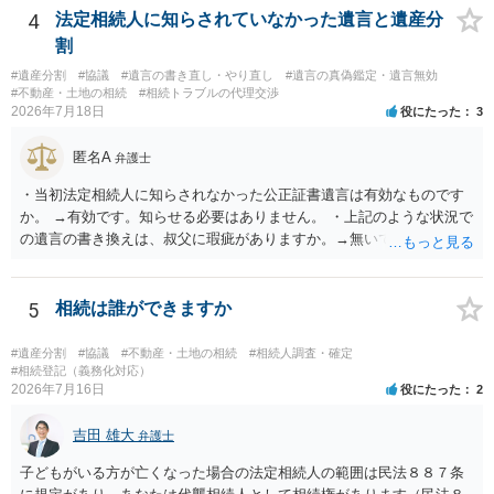
揃える必要があります。その点是非御注意ください。
4
法定相続人に知らされていなかった遺言と遺産分
割
#遺産分割
#協議
#遺言の書き直し・やり直し
#遺言の真偽鑑定・遺言無効
#不動産・土地の相続
#相続トラブルの代理交渉
2026年7月18日
役にたった
3
匿名A
弁護士
・当初法定相続人に知らされなかった公正証書遺言は有効なものです
か。 →有効です。知らせる必要はありません。 ・上記のような状況で
の遺言の書き換えは、叔父に瑕疵がありますか。→無いです。 ・分割
する場合の比率は、現状で、客観的に見てどの程度が妥当と考えられ
ますか。 →本人が自由に決められますので、どこが妥当とは言えない
です。客観的な基準もありません。 ・できれば穏やかに、分割を拒否
5
相続は誰ができますか
することはできますか。 →分割を拒否するということは、遺産はいら
ないということでしょうか。遺言で、受取を指定されててもいらない
#遺産分割
#協議
#不動産・土地の相続
#相続人調査・確定
と拒否することはできます。理由を説明する必要はありません。
#相続登記（義務化対応）
2026年7月16日
役にたった
2
吉田 雄大
弁護士
子どもがいる方が亡くなった場合の法定相続人の範囲は民法８８７条