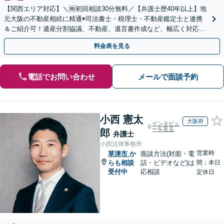
【関西エリア対応】＼🆓初回相談30分無料／【弁護士歴40年以上】地
元大阪の不動産相続に精通◉司法書士・税理士・不動産鑑定士と連携
＆ご紹介可！遺産分割協議、不動産、遺言書作成など、幅広く対応し
ます。お気軽にご相談ください
料金表を見る
電話でお問い合わせ
メールで面談予約
小西 憲太
大阪府
インタビュ
ーを見る
郎
弁護士
小西法律事務所
営業時
草津市
か
面談方法(対面・電
らも相談
話・ビデオなど)は
間：本日
受付中
応相談
定休日