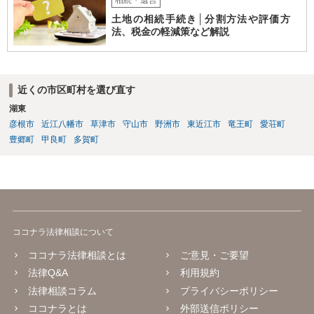
土地の相続手続き│分割方法や評価方
法、税金の軽減策など解説
近くの市区町村を選び直す
湖東
彦根市
近江八幡市
草津市
守山市
野洲市
東近江市
竜王町
愛荘町
豊郷町
甲良町
多賀町
ココナラ法律相談について
ココナラ法律相談とは
ご意見・ご要望
法律Q&A
利用規約
法律相談コラム
プライバシーポリシー
ココナラとは
外部送信ポリシー