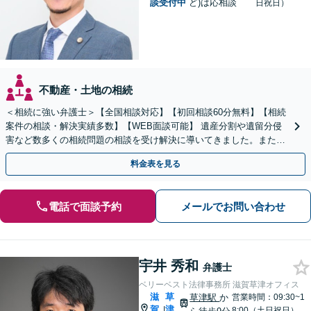
談受付中
ど)は応相談
日祝日）
不動産・土地の相続
＜相続に強い弁護士＞【全国相談対応】【初回相談60分無料】【相続
案件の相談・解決実績多数】【WEB面談可能】 遺産分割や遺留分侵
害など数多くの相続問題の相談を受け解決に導いてきました。また、
過去に１００件超の遺言作成のお手伝いをしました。
料金表を見る
電話で面談予約
メールでお問い合わせ
宇井 秀和
弁護士
ベリーベスト法律事務所 滋賀草津オフィス
滋
草
草津駅
か
営業時間：09:30~1
賀
津
|
8:00（土日祝日）