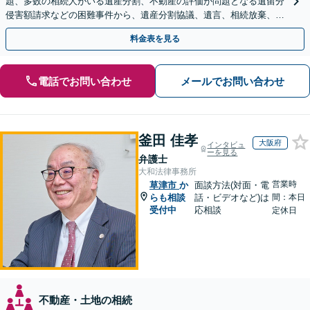
題、多数の相続人がいる遺産分割、不動産の評価が問題となる遺留分
侵害額請求などの困難事件から、遺産分割協議、遺言、相続放棄、使
途不明金の調査まで、全般の経験豊富【JR草津駅2分】
料金表を見る
電話でお問い合わせ
メールでお問い合わせ
釜田 佳孝
大阪府
インタビュ
ーを見る
弁護士
大和法律事務所
営業時
草津市
か
面談方法(対面・電
らも相談
話・ビデオなど)は
間：本日
受付中
応相談
定休日
不動産・土地の相続