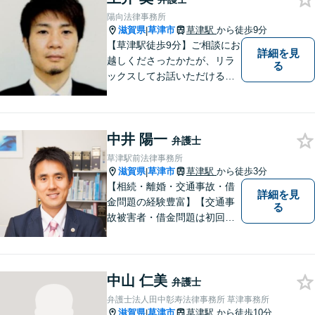
め細やかさが魅力。お気軽に
陽向法律事務所
ご相談ください！
滋賀県
草津市
草津駅
から徒歩9分
|
【草津駅徒歩9分】ご相談にお
詳細を見
越しくださったかたが、リラ
る
ックスしてお話いただけるよ
うな対応を心がけておりま
す。法的トラブルに対して弁
護士が力になれることは多い
中井 陽一
です。 ご相談を躊躇われてい
弁護士
る方もお気軽に、ご相談にい
草津駅前法律事務所
らしてください。
滋賀県
草津市
草津駅
から徒歩3分
|
【相続・離婚・交通事故・借
詳細を見
金問題の経験豊富】【交通事
る
故被害者・借金問題は初回相
談無料】【夜２０時まで相談
可能】滋賀県のＪＲ草津駅前
の法律事務所
中山 仁美
弁護士
弁護士法人田中彰寿法律事務所 草津事務所
滋賀県
草津市
草津駅
から徒歩10分
|