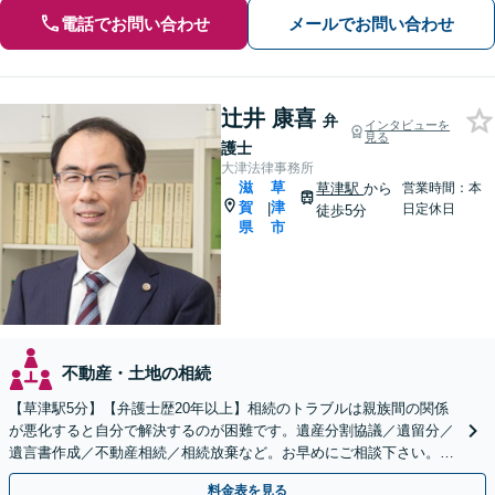
電話でお問い合わせ
メールでお問い合わせ
辻井 康喜
弁
インタビューを
見る
護士
大津法律事務所
滋
草
草津駅
から
営業時間：本
賀
津
|
日定休日
徒歩5分
県
市
不動産・土地の相続
【草津駅5分】【弁護士歴20年以上】相続のトラブルは親族間の関係
が悪化すると自分で解決するのが困難です。遺産分割協議／遺留分／
遺言書作成／不動産相続／相続放棄など。お早めにご相談下さい。
【相続・遺言に関する初回相談６０分無料】【駐車場あり】
料金表を見る