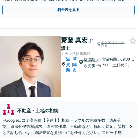
有利な解決を目指します【出張相談可能】【草津駅5分】
料金表を見る
齋藤 真宏
弁
インタビューを
見る
護士
ミカン法律事務所
滋
草
草津駅
か
営業時間：09:30~1
賀
津
|
7:00（土日祝日）
ら徒歩2分
県
市
不動産・土地の相続
⭐️Google口コミ高評価【宅建士】相続トラブルの実績多数！遺産分
割、遺留分侵害額請求、遺言書作成、不動産など、幅広く対応。親族
との話し合いは、経験豊富な弁護士にお任せください。スピード感を