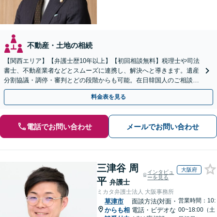
不動産・土地の相続
【関西エリア】【弁護士歴10年以上】【初回相談無料】税理士や司法
書士、不動産業者などとスムーズに連携し、解決へと導きます。遺産
分割協議・調停・審判とどの段階からも可能。在日韓国人のご相談も
対応しております【休日・夜間相談可】
料金表を見る
電話でお問い合わせ
メールでお問い合わせ
三津谷 周
大阪府
インタビュ
ーを見る
平
弁護士
ミカタ弁護士法人 大阪事務所
営業時間：10:
草津市
面談方法(対面・
からも相
電話・ビデオな
00~18:00（土