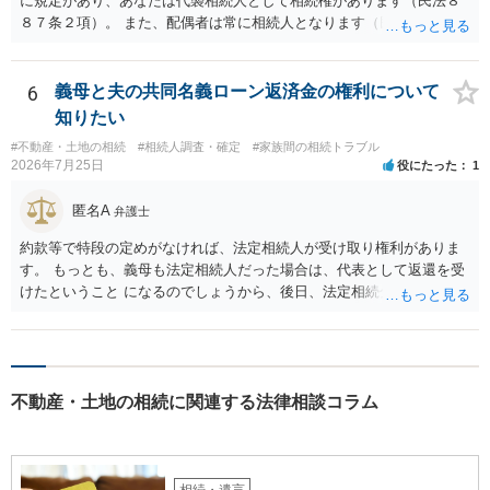
に規定があり、あなたは代襲相続人として相続権があります（民法８
８７条２項）。 また、配偶者は常に相続人となります（民法８９０
条）。 「祖父の子供３人」の方の配偶者がご健在であれば、その方に
も相続権があります。つまり、孫５人に加えて「おじ又はおば」にも
相続権がある可能性があります。
6
義母と夫の共同名義ローン返済金の権利について
知りたい
#不動産・土地の相続
#相続人調査・確定
#家族間の相続トラブル
2026年7月25日
役にたった
1
匿名A
弁護士
約款等で特段の定めがなければ、法定相続人が受け取り権利がありま
す。 もっとも、義母も法定相続人だった場合は、代表として返還を受
けたということ になるのでしょうから、後日、法定相続分に基づいて
精算を求めることは可能と思います。
不動産・土地の相続に関連する法律相談コラム
相続・遺言