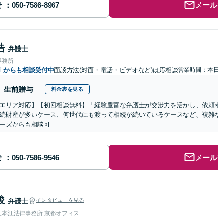
せ
メール
浩
弁護士
事務所
市
からも相談受付中
面談方法(対面・電話・ビデオなど)は応相談
営業時間：本
生前贈与
料金表を見る
エリア対応】【初回相談無料】「経験豊富な弁護士が交渉力を活かし、依頼
続財産が多いケース、何世代にも渡って相続が続いているケースなど、複雑
ーズからも相談可
せ
メール
駿
弁護士
インタビューを見る
人本江法律事務所 京都オフィス