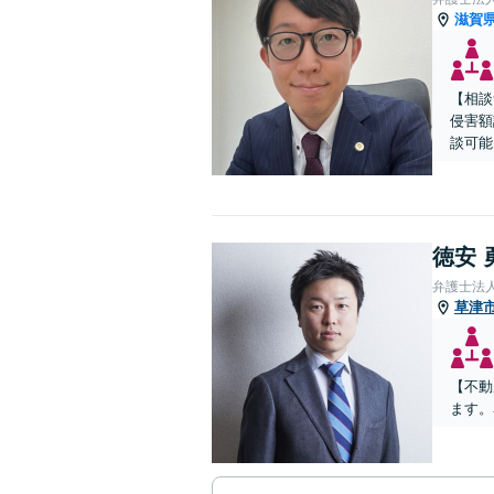
滋賀
【相談
侵害額
談可能
徳安 
弁護士法
草津
【不動
ます。