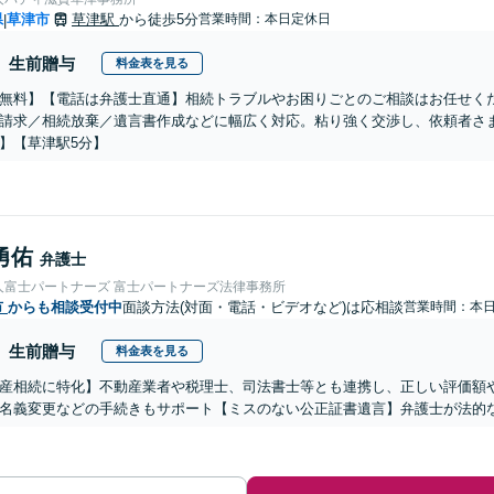
県
草津市
草津駅
から徒歩5分
営業時間：本日定休日
|
生前贈与
料金表を見る
無料】【電話は弁護士直通】相続トラブルやお困りごとのご相談はお任せく
請求／相続放棄／遺言書作成などに幅広く対応。粘り強く交渉し、依頼者さ
】【草津駅5分】
勇佑
弁護士
人富士パートナーズ 富士パートナーズ法律事務所
市
からも相談受付中
面談方法(対面・電話・ビデオなど)は応相談
営業時間：本
生前贈与
料金表を見る
産相続に特化】不動産業者や税理士、司法書士等とも連携し、正しい評価額
名義変更などの手続きもサポート【ミスのない公正証書遺言】弁護士が法的