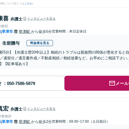
結果について詳しくは
こちら
)
康喜
弁護士
インタビューを見る
事務所
県
草津市
草津駅
から徒歩5分
営業時間：本日定休日
|
生前贈与
料金表を見る
駅5分】【弁護士歴20年以上】相続のトラブルは親族間の関係が悪化すると
／遺留分／遺言書作成／不動産相続／相続放棄など。お早めにご相談下さい
】【駐車場あり】
せ
メール
真宏
弁護士
インタビューを見る
律事務所
県
草津市
草津駅
から徒歩2分
営業時間：09:30~17:00（土日祝日）
|