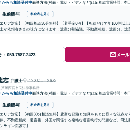
市
からも相談受付中
面談方法(対面・電話・ビデオなど)は応相談
営業時間：本
生前贈与
料金表を見る
エリア対応】【初回相談30分無料】【着手金0円】【相続だけで年100件以
士が依頼者さまの味方になります！遺産分割協議、不動産相続、遺留分、遺
せ
メール
龍志
弁護士
インタビューを見る
人芦屋西宮市民法律事務所
市
からも相談受付中
面談方法(対面・電話・ビデオなど)は応相談
営業時間：本
生前贈与
料金表を見る
エリア対応】【初回30分相談無料】豊富な経験と知見をもとに様々な視点か
停、不動産相続、遺言書、外国が関係する複雑な遺言執行の問題など。司法
ンライン面談可】