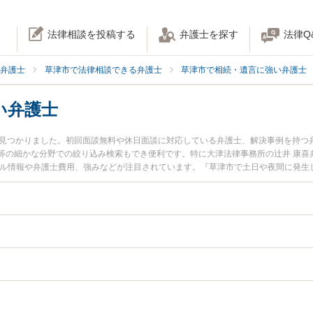
法律相談を投稿する
弁護士を探す
法律Q
弁護士
草津市で法律相談できる弁護士
草津市で相続・遺言に強い弁護士
い弁護士
名見つかりました。初回面談無料や休日面談に対応している弁護士、解決事例を持つ
等の細かな分野での絞り込み検索もでき便利です。特に大津法律事務所の辻井 康喜
ール情報や弁護士費用、強みなどが注目されています。『草津市で土日や夜間に発生
富な近くの弁護士を検索したい』『初回相談無料で生前贈与を法律相談できる草津