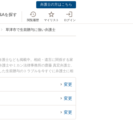
弁護士の方はこちら
&Aを探す
閲覧履歴
マイリスト
ログイン
草津市で生前贈与に強い弁護士
弁護士なども掲載中。相続・遺言に関係する家
弁護士やミカン法律事務所の齋藤 真宏弁護士、
した生前贈与のトラブルを今すぐに弁護士に相
市内の弁護士に相談予約したい』などでお困りの
変更
変更
変更