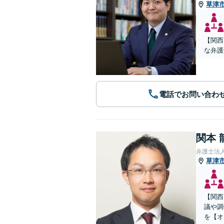
草津
【関西
な弁護
電話でお問い合わ
関本 
弁護士法
草津
【関西
議や調
を【オ