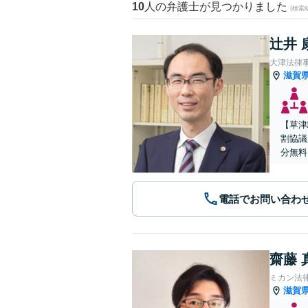
10
人の弁護士が見つかりました
(検索
辻井 
大津法律
滋賀
【草津
割協議
分無料
電話でお問い合わ
齋藤 
ミカン法
滋賀