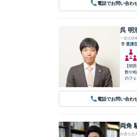
電話でお問い合わ
呉 明
一道法律
草津
【関西
数や相
のフェ
電話でお問い合わ
両角 
弁護士法