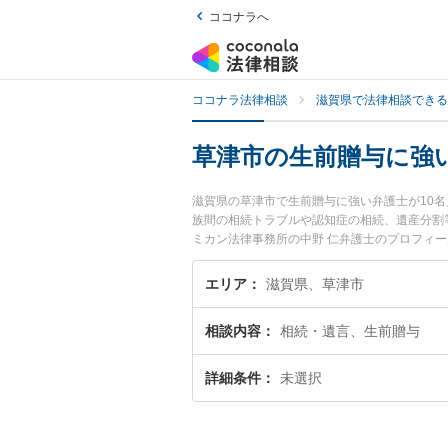
ココナラへ
ココナラ法律相談
滋賀県で法律相談できる
草津市の生前贈与に強
滋賀県の草津市で生前贈与に強い弁護士が10
族間の相続トラブルや認知症の相続、遺産分割
ミカン法律事務所の中野 仁弁護士のプロフィ
談したい』『生前贈与のトラブル解決の実績豊
相談者さんにおすすめです。
エリア
滋賀県、草津市
相談内容
相続・遺言、生前贈与
詳細条件
未選択