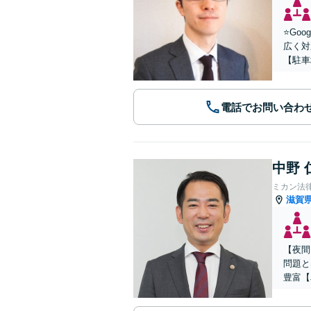
⭐️G
広く対
【駐車
電話でお問い合わ
中野 
ミカン法
滋賀
【夜間
問題と
豊富【