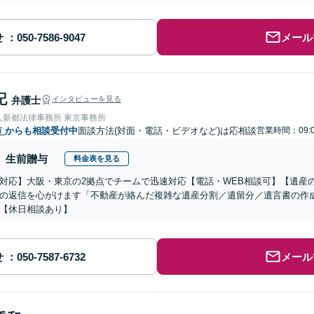
せ
メール
記
弁護士
インタビューを見る
人新都法律事務所 東京事務所
市
からも相談受付中
面談方法(対面・電話・ビデオなど)は応相談
営業時間：09:
生前贈与
料金表を見る
対応】大阪・東京の2拠点でチームで迅速対応【電話・WEB相談可】【遺産
の返信を心がけます「不動産が絡んだ複雑な遺産分割／遺留分／遺言書の作
【休日相談あり】
せ
メール