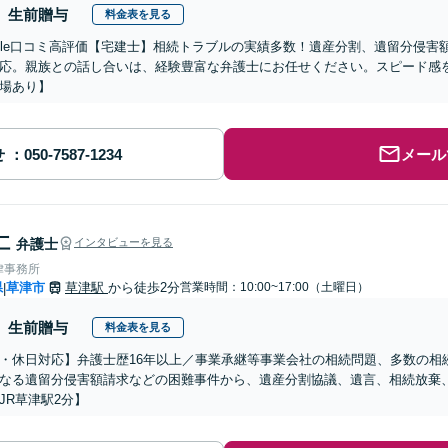
生前贈与
料金表を見る
oogle口コミ高評価【宅建士】相続トラブルの実績多数！遺産分割、遺留分侵
応。親族との話し合いは、経験豊富な弁護士にお任せください。スピード感
場あり】
せ
メール
仁
弁護士
インタビューを見る
律事務所
県
草津市
草津駅
から徒歩2分
営業時間：10:00~17:00（土曜日）
|
生前贈与
料金表を見る
・休日対応】弁護士歴16年以上／事業承継等事業会社の相続問題、多数の相
なる遺留分侵害額請求などの困難事件から、遺産分割協議、遺言、相続放棄
JR草津駅2分】