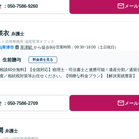
せ
メール
咲衣
弁護士
スト法律事務所 滋賀草津オフィス
県
草津市
草津駅
から徒歩9分
営業時間：09:30~18:00（土日祝日）
|
生前贈与
料金表を見る
相談60分無料】【全国対応】税理士・司法書士と連携可能！遺産分割／遺留
査／相続税対策等お任せください。【明瞭な料金プラン】【解決実績豊富】
せ
メール
潤
弁護士
人バディ滋賀草津事務所