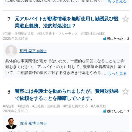
は雇い主の責任で働けなかったものとして、所定どおりの賃金（民法5
36条2項）、又は、平均賃金の6割に相当する休業手当（労働基準法26
条）を請求できる可能性があります。ただ、自分からシフトの希望日
数を減らした分については難しいでしょう。 特に後者については、違
7
元アルバイトが顧客情報を無断使用し勧誘及び競
反した場合は労働基準監督署に申告して雇い主に指導をしてもらう手
業避止義務、法的対処法は？
続が用意されています（労働基準法104条）。 前者については労働基
#労働・雇用契約違反
#個人事業主・フリーランス
#問題社員の対応
準監督署の管轄外ですので、弁護士に請求を依頼したり、裁判所に民
2025年6月24日
役にたった
2
事訴訟や労働審判を申し立てたりする方法を取ることになるでしょ
う。
髙田 晃平
弁護士
具体的な事実関係が定かでないため、一般的な回答になることをご承
知おきください。 アルバイトの方に対して、競業避止義務違反に基づ
いて、ご相談者様の顧客に対する引き抜き行為をやめるように求める
ことや損害賠償請求を行うことが考えられます。 同じ駅のエリアにお
いてネイルサロンを開業していることや、同意なく顧客の電話番号やL
INEアカウント、メールアドレス等を持ち出して勧誘をしていることに
8
警察には弁護士を勧められましたが、費用対効果
ついては、競業避止義務に違反しているものと考えられます。 もっと
で依頼をすることを躊躇しています。
も、正式には退職していないものの、出社もしていないということで
#偽造罪
#被害者
#正社員・契約社員
#問題社員の対応
#人事異動
すと、在職中か退職扱いとなるかで争いになり、競業避止義務条項の
2026年7月30日
役にたった
3
有効性が問題になるところであり、損害賠償請求を行うにしても損害
の主張・立証が容易ではないため、労働法を扱う弁護士にご相談され
西浦 嘉博
弁護士
るのがよいと思われます。