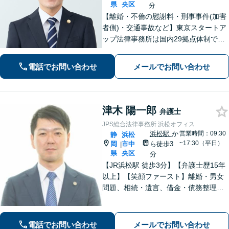
県
央区
分
【離婚・不倫の慰謝料・刑事事件(加害
者側)・交通事故など】東京スタートア
ップ法律事務所は国内29拠点体制で全
国対応！【ご自宅からの電話相談にも
対応(法律相談は完全予約制)】各分野で
電話でお問い合わせ
メールでお問い合わせ
専門性の高い弁護士が寄り添い解決を
サポートします。
津木 陽一郎
弁護士
JPS総合法律事務所 浜松オフィス
浜松駅
か
営業時間：09:30
静
浜松
~17:30（平日）
岡
市中
ら徒歩3
|
県
央区
分
【JR浜松駅 徒歩3分】【弁護士歴15年
以上】【笑顔ファースト】離婚・男女
問題、相続・遺言、借金・債務整理な
ど、お困りの場合はご相談ください。
依頼者さまが抱える不安を解消し、笑
顔で前を向いていただけるように全力
電話でお問い合わせ
メールでお問い合わせ