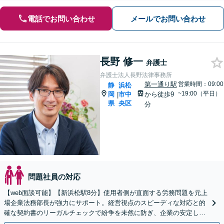
電話でお問い合わせ
メールでお問い合わせ
長野 修一
弁護士
弁護士法人長野法律事務所
第一通り駅
営業時間：09:00
静
浜松
~19:00（平日）
岡
市中
から徒歩9
|
県
央区
分
問題社員の対応
【web面談可能】【新浜松駅8分】使用者側が直面する労務問題を元上
場企業法務部長が強力にサポート。経営視点のスピーディな対応と的
確な契約書のリーガルチェックで紛争を未然に防ぎ、企業の安定した
成長を法務面からしっかりと後押しいたします。