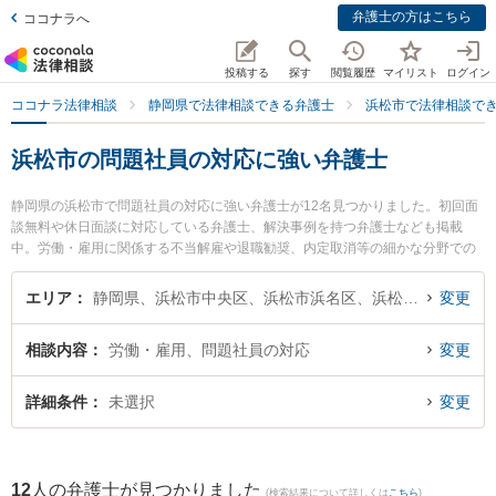
弁護士の方はこちら
ココナラへ
投稿する
探す
閲覧履歴
マイリスト
ログイン
ココナラ法律相談
静岡県で法律相談できる弁護士
浜松市で法律相談で
浜松市の問題社員の対応に強い弁護士
静岡県の浜松市で問題社員の対応に強い弁護士が12名見つかりました。初回面
談無料や休日面談に対応している弁護士、解決事例を持つ弁護士なども掲載
中。労働・雇用に関係する不当解雇や退職勧奨、内定取消等の細かな分野での
絞り込み検索もでき便利です。特にベリーベスト法律事務所 浜松オフィスの松
下 啓一弁護士や弁護士法人エース 浜松事務所の小林 弘明弁護士、弁護士法人
エリア
静岡県、浜松市中央区、浜松市浜名区、浜松市天竜区
変更
長野法律事務所の長野 修一弁護士のプロフィール情報や弁護士費用、強みなど
が注目されています。『浜松市で土日や夜間に発生した問題社員の対応のトラ
相談内容
労働・雇用、問題社員の対応
変更
ブルを今すぐに弁護士に相談したい』『問題社員の対応のトラブル解決の実績
豊富な近くの弁護士を検索したい』『初回相談無料で問題社員の対応を法律相
談できる浜松市内の弁護士に相談予約したい』などでお困りの相談者さんにお
詳細条件
未選択
変更
すすめです。
12
人の弁護士が見つかりました
(検索結果について詳しくは
こちら
)