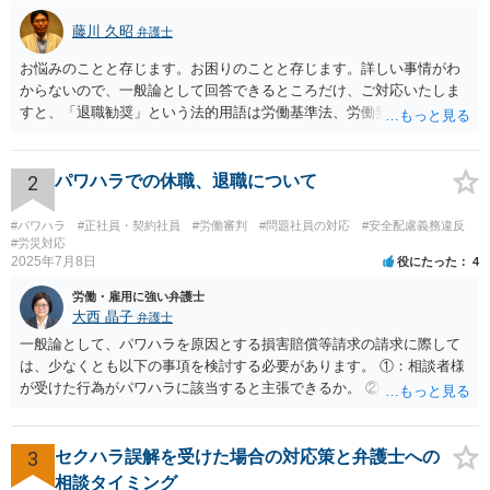
藤川 久昭
弁護士
お悩みのことと存じます。お困りのことと存じます。詳しい事情がわ
からないので、一般論として回答できるところだけ、ご対応いたしま
すと、「退職勧奨」という法的用語は労働基準法、労働契約法上は存
在しないのです。法的に違法な退職勧奨・強要といえるためには、退
職を求めただけではなく、本人が退職を明確に拒否しているにもかか
わらず、その後でも執拗に退職を強く求めることです。 職場のパワー
2
パワハラでの休職、退職について
ハラスメントとは、同じ職場で働く者に対し、職務上の地位や人間関
係などの職場内の優位性を背景に、業務の適正な範囲を超えて、精神
#パワハラ
#正社員・契約社員
#労働審判
#問題社員の対応
#安全配慮義務違反
的・身体的苦痛を与える又は職場環境を悪化させる行為をいいます。
#労災対応
2025年7月8日
役にたった
4
パワハラの事案は、証拠などをもとにしながら、直接具体的なお話を
お伺いして、法的に正確に分析する必要があります。本件の言動が、
労働・雇用に強い弁護士
これらに該当するかどうか、証拠に基づいて、子細な分析と慎重な対
大西 晶子
弁護士
応が必要です。客観的証拠が不可欠です。 法的に正確に分析されたい
一般論として、パワハラを原因とする損害賠償等請求の請求に際して
場合には、労務管理と労働法に精通し、上記に関連した法理等にも通
は、少なくとも以下の事項を検討する必要があります。 ①：相談者様
じた弁護士等に相談し、証拠をもとにしながら具体的な話をなさった
が受けた行為がパワハラに該当すると主張できるか。 ②：会社が、当
上で、今後の対応を検討するべきです。良い解決になりますよう祈念
該パワハラ行為を認識していたにもかかわらず、適切な対策を怠った
しております。
と主張できるか。 ③：当該パワハラ行為のせいで相談者様が適応障害
を患ったと主張できるか。 ④：①②③の主張を裏付ける証拠がどの程
3
セクハラ誤解を受けた場合の対応策と弁護士への
度充実しているか。 ⑤：未払残業代等、会社に対して他に請求できそ
相談タイミング