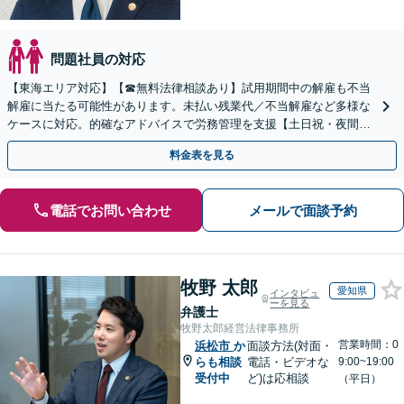
問題社員の対応
【東海エリア対応】【☎︎無料法律相談あり】試用期間中の解雇も不当
解雇に当たる可能性があります。未払い残業代／不当解雇など多様な
ケースに対応。的確なアドバイスで労務管理を支援【土日祝・夜間対
応】【オンライン面談可】【完全個室】
料金表を見る
電話でお問い合わせ
メールで面談予約
牧野 太郎
愛知県
インタビュ
ーを見る
弁護士
牧野太郎経営法律事務所
営業時間：0
浜松市
か
面談方法(対面・
らも相談
電話・ビデオな
9:00~19:00
受付中
ど)は応相談
（平日）