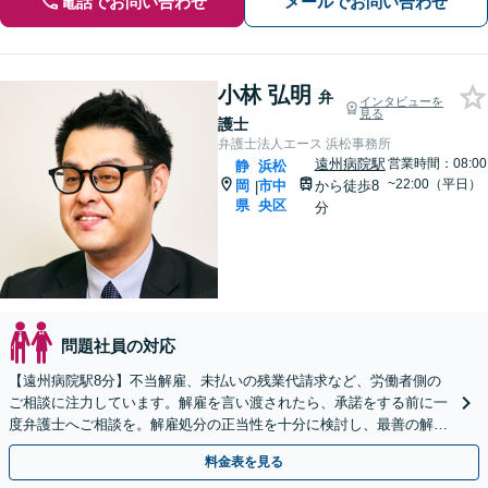
電話でお問い合わせ
メールでお問い合わせ
小林 弘明
弁
インタビューを
見る
護士
弁護士法人エース 浜松事務所
遠州病院駅
営業時間：08:00
静
浜松
~22:00（平日）
岡
市中
から徒歩8
|
県
央区
分
問題社員の対応
【遠州病院駅8分】不当解雇、未払いの残業代請求など、労働者側の
ご相談に注力しています。解雇を言い渡されたら、承諾をする前に一
度弁護士へご相談を。解雇処分の正当性を十分に検討し、最善の解決
を図ります【初回相談無料】【電話／Zoom相談OK】
料金表を見る