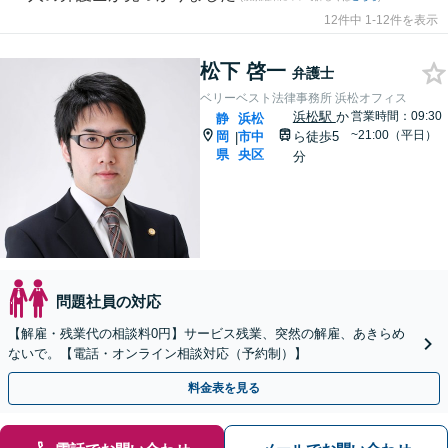
12件中 1-12件を表示
松下 啓一
弁護士
ベリーベスト法律事務所 浜松オフィス
浜松駅
か
営業時間：09:30
静
浜松
~21:00（平日）
岡
市中
ら徒歩5
|
県
央区
分
問題社員の対応
【解雇・残業代の相談料0円】サービス残業、突然の解雇、あきらめ
ないで。【電話・オンライン相談対応（予約制）】
料金表を見る