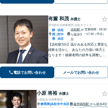
でサポートいたします。【初回面談無
料】
有簾 和茂
弁護士
JPS総合法律事務所 浜松オフィス
浜松駅
か
営業時間：09:30
静
浜松
~17:30（平日）
岡
市中
ら徒歩3
|
県
央区
分
【浜松駅3分】温かみある対応と豊富な
経験を活かし、あなたの力強い味方と
なります！後継者間の紛争を調整し、
円滑な事業承継をサポート「経営者に
関わる相続の経験豊富」親身な対応で
浜松の企業を支援します。医療／運送
電話でお問い合わせ
メールでお問い合わせ
／介護／建設ほか【休日・夜間相談
可】
小原 将裕
弁護士
小原総合法律事務所
静岡県
浜松市中央区
遠州病院駅
から徒歩4分
|