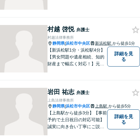
村越 啓悦
弁護士
村越法律事務所
静岡県
浜松市中央区
新浜松駅
から徒歩1分
|
【新浜松駅1分・浜松駅4分】
詳細を見
【男女問題や遺産相続、知的
る
財産まで幅広く対応！】元裁
判官のキャリアを生かし 「皆
様の納得のいく裁判の進め
方」 をご提案します。依頼者
岩田 祐志
様との信頼関係を第一に、事
弁護士
件解決を推敲してまいりま
上島法律事務所
す。
静岡県
浜松市中央区
上島駅
から徒歩5分
|
【上島駅から徒歩3分】【事前
詳細を見
予約で土日祝日の対応可能】
る
誠実に向き合い丁寧にご説明
します。