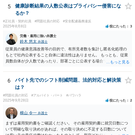
的に記録してください。注意・指導を繰り返しても改善されないとい
5
健康診断結果の人数公表はプライバシー侵害にな
うプロセスを積み上げ、段階的に懲戒や退職勧奨を検討するのが安全
るか？
な進め方です。
#正社員・契約社員
#問題社員の対応
#安全配慮義務違反
2025年8月8日
役にたった
3
労働・雇用に強い弁護士
鈴木 悠太
弁護士
従業員の健康意識改善等の目的で、有所見者数を集計し匿名化処理の
もとで社内公表すること自体に違法性はありません。 もっとも、従業
員数自体が少人数であったり、部署ごとに公表する場合で特定の部署
が少人数である場合等には、個人が事実上特定されてしまう可能性が
あり、その場合は違法性を帯びることになります。 少人数部署がある
場合はより大きなグループ（企業全体）単位での公表にする、結果数
6
バイト先でのシフト削減問題、法的対応と解決策
をぼかして「約●％」とする等の工夫が、より特定回避に資するかもし
は？
れません。
#問題社員の対応
#アルバイト・パート
#パワハラ
2025年9月28日
役にたった
2
横山 令一
弁護士
まずは雇用契約書をご確認ください。 その雇用契約書に就労日数につ
いて明確な取り決めがあれば、その取り決めに不足する日数について