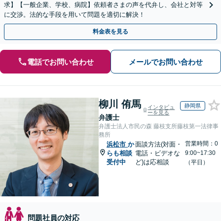
求】【一般企業、学校、病院】依頼者さまの声を代弁し、会社と対等
に交渉。法的な手段を用いて問題を適切に解決！
料金表を見る
電話でお問い合わせ
メールでお問い合わせ
柳川 侑馬
静岡県
インタビュ
ーを見る
弁護士
弁護士法人市民の森 藤枝支所藤枝第一法律事
務所
営業時間：0
浜松市
か
面談方法(対面・
らも相談
電話・ビデオな
9:00~17:30
受付中
ど)は応相談
（平日）
問題社員の対応