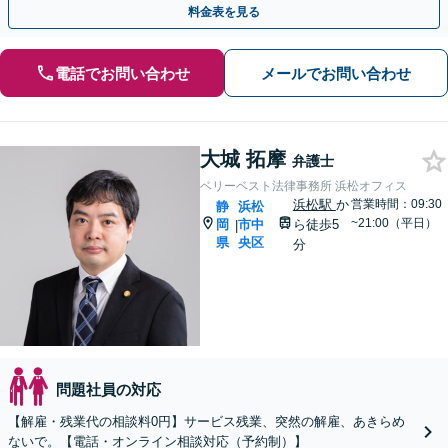
料金表を見る
電話でお問い合わせ
メールでお問い合わせ
大城 拓摩
弁護士
ベリーベスト法律事務所 浜松オフィス
浜松駅
か
営業時間：09:30
静
浜松
~21:00（平日）
岡
市中
ら徒歩5
|
県
央区
分
問題社員の対応
【解雇・残業代の相談料0円】サービス残業、突然の解雇、あきらめ
ないで。【電話・オンライン相談対応（予約制）】