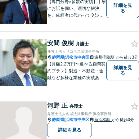
【専門分野×多数の実績】丁寧
詳細を見
にお話を伺い、適切な解決
る
を。依頼者に代わって交渉・
裁判を行います。まずはご相
談だけでも結構です。お気軽
にご相談下さい。【男女2名の
安間 俊樹
法律事務所】
弁護士
弁護士法人リコネス法律事務所
静岡県
浜松市中央区
遠州病院駅
から徒歩3分
|
【月額2.2万円〜選べる顧問契
詳細を見
約プラン】製造・不動産・金
る
融など多様な業種の実績あ
り！正しいステップで会社経
営を側面支援します【他士業
と連携】各分野に強い弁護士
河野 正
チームが365日対応！身近な
弁護士
法律家として、皆さまの不安
弁護士法人名城法律事務所 浜松事務所
を安心に変えます【全国対
静岡県
浜松市中央区
新浜松駅
から徒歩0分
|
応】
詳細を見る