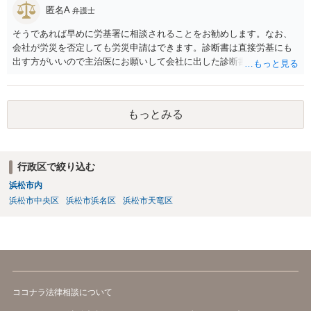
（慰謝料）を請求する選択肢がありえます（ただし、金額は多額にな
匿名A
弁護士
らない可能性があります。）。
そうであれば早めに労基署に相談されることをお勧めします。なお、
会社が労災を否定しても労災申請はできます。診断書は直接労基にも
出す方がいいので主治医にお願いして会社に出した診断書の写しをも
らっておきましょう。
もっとみる
行政区で絞り込む
浜松市内
浜松市中央区
浜松市浜名区
浜松市天竜区
ココナラ法律相談について