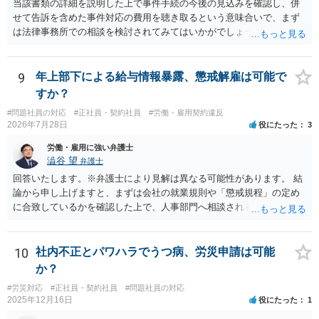
当該書類の詳細を説明した上で事件手続の今後の見込みを確認し、併
せて告訴を含めた事件対応の費用を聴き取るという意味合いで、まず
は法律事務所での相談を検討されてみてはいかがでしょうか。 上記、
ご参考ください。
9
年上部下による給与情報暴露、懲戒解雇は可能で
すか？
#問題社員の対応
#正社員・契約社員
#労働・雇用契約違反
2026年7月28日
役にたった
3
労働・雇用に強い弁護士
澁谷 望
弁護士
回答いたします。※弁護士により見解は異なる可能性があります。 結
論から申し上げますと、まずは会社の就業規則や「懲戒規程」の定め
に合致しているかを確認した上で、人事部門へ相談されることが最優
先となります。 その上で、いきなりの懲戒解雇は法的ハードルが高い
ものの、重い懲戒処分の対象には十分なり得ます。 名誉や評価の回復
については、会社側に「部下の不正行為による情報漏洩」と正式に認
10
社内不正とパワハラでうつ病、労災申請は可能
定させ、誤認した他部署への適切なフォローや周知を求めるのが有効
か？
です。 あるいは、懲戒があったことを社内で周知される手続があるの
#労災対応
#正社員・契約社員
#問題社員の対応
ならば、それにより軽微ながら回復はできるかもしれません。 さらに
2025年12月16日
役にたった
1
個人としても、相手に対してプライバシー侵害等に基づく損害賠償