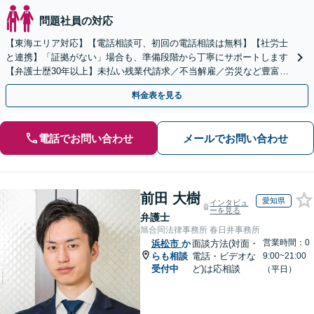
問題社員の対応
【東海エリア対応】【電話相談可、初回の電話相談は無料】【社労士
と連携】「証拠がない」場合も、準備段階から丁寧にサポートします
【弁護士歴30年以上】未払い残業代請求／不当解雇／労災など豊富な
実績あり！労使双方の対応可能です【夜間休日対応】
料金表を見る
電話でお問い合わせ
メールでお問い合わせ
前田 大樹
愛知県
インタビュ
ーを見る
弁護士
旭合同法律事務所 春日井事務所
営業時間：0
浜松市
か
面談方法(対面・
らも相談
電話・ビデオな
9:00~21:00
受付中
ど)は応相談
（平日）