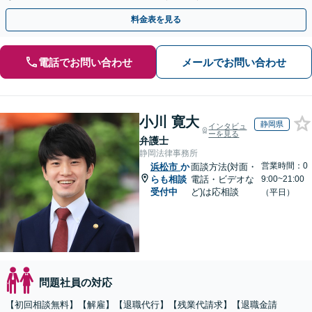
料金表を見る
電話でお問い合わせ
メールでお問い合わせ
小川 寛大
静岡県
インタビュ
ーを見る
弁護士
静岡法律事務所
営業時間：0
浜松市
か
面談方法(対面・
らも相談
電話・ビデオな
9:00~21:00
受付中
ど)は応相談
（平日）
問題社員の対応
【初回相談無料】【解雇】【退職代行】【残業代請求】【退職金請