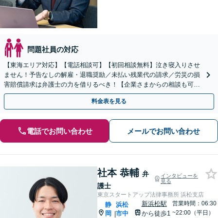
問題社員の対応
【東海エリア対応】【電話相談可】【初回相談無料】泣き寝入りさせ
ません！予告なしの解雇・退職奨励／未払い残業代の請求／労災の損
害賠償請求は弁護士の力を借りるべき！【企業さまからの相談も可】
従業員トラブルは、慎重な対処が必要です【完全個室】
料金表を見る
電話でお問い合わせ
メールでお問い合わせ
社本 恭輔
弁
インタビューを
見る
護士
東京スタートアップ法律事務所 浜松支店
新浜松駅
営業時間：06:30
静
浜松
~22:00（平日）
岡
市中
から徒歩1
|