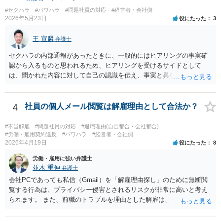
うなものはあるか。 ①～③により、パワハラ行為をした本人/会社の両
#セクハラ
#パワハラ
#問題社員の対応
#経営者・会社側
方に対して損害賠償等を請求できるか否かが変わってきます。 ④によ
2026年5月23日
役にたった
3
り、交渉のみで妥協べきか、訴訟も見据えて徹底的に責任追求できそ
うかを検討することになります。 また、会社に対して他に請求できそ
王 宣麟
弁護士
うなものがあれば（⑤）、パワハラの証拠が多少不足していたとして
も、併せて請求することによって、解決金の増額事由として扱うこと
セクハラの内部通報があったときに、一般的にはヒアリングの事実確
を検討する余地があります。 具体的なご事情が分からないため、抽象
認から入るものと思われるため、ヒアリングを受けるサイドとして
的な説明にとどまり申し訳ありません。 ただ、パワハラを原因とする
は、聞かれた内容に対して自己の認識を伝え、事実と異なることに関
労働トラブルをご自身で対応することは、ご負担が大きいかと存じま
しては否認をすべきでしょう（証拠があるなら証拠も見せながら）。
すので、弁護士への相談をお勧めいたします。
会社側でセクハラの事実があったと認定した場合は、単なる警告・指
導だけでなく、懲戒処分等が行われる可能性もありますので、そのよ
4
社員の個人メール閲覧は解雇理由として合法か？
うな不利益な処分が行われたタイミングで弁護士の相談されるのが良
いのではないかと思います。
#不当解雇
#問題社員の対応
#退職理由(自己都合・会社都合)
#労働・雇用契約違反
#パワハラ
#経営者・会社側
2026年4月19日
役にたった
8
労働・雇用に強い弁護士
並木 重伸
弁護士
会社PCであっても私信（Gmail）を「解雇理由探し」のために無断閲
覧する行為は、プライバシー侵害とされるリスクが非常に高いと考え
られます。 また、前職のトラブルを理由とした解雇は、 採用時に虚偽
の申告をした等でない限り、現在の解雇事由にはなりません。 今後は
メールの内容には触れず、現在の「素行の悪さ」に関する事情を具体