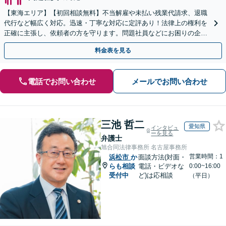
【東海エリア】【初回相談無料】不当解雇や未払い残業代請求、退職
代行など幅広く対応。迅速・丁寧な対応に定評あり！法律上の権利を
正確に主張し、依頼者の方を守ります。問題社員などにお困りの企業
さまもぜひご相談ください【電話相談可】【法テラス可】
料金表を見る
電話でお問い合わせ
メールでお問い合わせ
三池 哲二
愛知県
インタビュ
ーを見る
弁護士
旭合同法律事務所 名古屋事務所
営業時間：1
浜松市
か
面談方法(対面・
らも相談
電話・ビデオな
0:00~16:00
受付中
ど)は応相談
（平日）