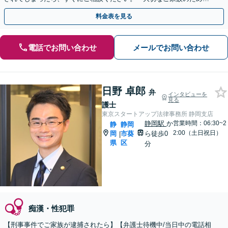
迅速に対応します。
料金表を見る
電話でお問い合わせ
メールでお問い合わせ
日野 卓郎
弁
インタビューを
見る
護士
東京スタートアップ法律事務所 静岡支店
静岡駅
か
営業時間：06:30~2
静
静岡
2:00（土日祝日）
岡
市葵
ら徒歩0
|
県
区
分
痴漢・性犯罪
【刑事事件でご家族が逮捕されたら】【弁護士待機中/当日中の電話相