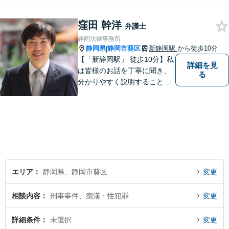
て頂いた依頼者様に、「会え
て良かった」と納得していた
窪田 幹洋
だける最善の解決を目指しま
弁護士
す。【ウェブ予約システムで
静岡法律事務所
迅速な対応】
静岡県
静岡市葵区
新静岡駅
から徒歩10分
|
【「新静岡駅」 徒歩10分】私
詳細を見
は皆様のお話を丁寧に聞き、
る
分かりやすく説明することを
心がけています。 不安や疑問
を解消し、より良い紛争解決
に向けて全力でサポートしま
す。 どんな些細なことでも結
構ですので、お気軽にご相談
ください。
エリア
静岡県、静岡市葵区
変更
相談内容
刑事事件、痴漢・性犯罪
変更
詳細条件
未選択
変更