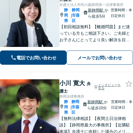
弁護士法人市民の森静岡第一法律事務所
静
静岡
新静岡駅
か
営業時間：本
岡
市葵
|
日定休日
ら徒歩5分
県
区
【初回相談無料】【離婚問題】まだ迷
っている方もご相談下さい。ご夫婦と
お子さんにとってより良い解決を目指
します。相続・交通事故・債務整理・
労働問題など、幅広いお悩みに対応し
電話でお問い合わせ
メールでお問い合わせ
ます。【静岡市／焼津市／島田市／藤
枝市エリア対応】
小川 寛大
弁
インタビューを
見る
護士
静岡法律事務所
静
静岡
新静岡駅
か
営業時間：本
岡
市葵
|
日定休日
ら徒歩10分
県
区
【無料法律相談】【夜間土日法律相
談】【静岡県最大の事務所】【近隣駐
車場】弁護士に依頼した場合のメリッ