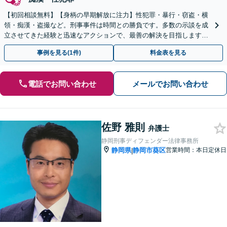
【初回相談無料】【身柄の早期解放に注力】性犯罪・暴行・窃盗・横
領・痴漢・盗撮など。刑事事件は時間との勝負です。多数の示談を成
立させてきた経験と迅速なアクションで、最善の解決を目指します
【新静岡駅直結】【夜間・休日相談可】
事例を見る(1件)
料金表を見る
電話でお問い合わせ
メールでお問い合わせ
佐野 雅則
弁護士
静岡刑事ディフェンダー法律事務所
静岡県
静岡市葵区
営業時間：本日定休日
|