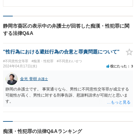
したいというのが希望であった。 【相談後】 相談者さまのお母さまからご依
り強く交渉することが重要です。その上で、こちらが支払可能な金額での示
頼を受け、すぐに接見に向かい、事実関係や勤務状況を詳細に確認した。 勤
談を成立させていきます。このために重要なのは経験と熱意です。当事務所
務先に対しては母親から家庭の事情により出勤できない旨を伝えてもらい、
では、豊富な実績をもとに、過ちを犯してしまった方の人生の再スタートを
担当検事に対しては、被疑事実についてはほぼすべて認めており証拠隠滅の
全力で応援しています。
おそれがないこと、母親が身元引受人になることを申し出ていること、身柄
静岡市葵区の表示中の弁護士が回答した痴漢・性犯罪に関
拘束が長引けば長年勤めてきた会社を解雇されるという大きな不利益を被る
する法律Q&A
おそれがあること、早期に被害者との示談交渉を開始したいという意向であ
ること等を伝え、結果的に逮捕から3日で釈放された。 その後、被害者と示談
交渉を行い、無事に示談が成立し、不起訴処分となった。 【先生のコメン
ト】 身柄拘束が長引いてしまうと、会社から解雇されてしまうリスクがあり
"性行為における避妊行為の合意と罪責問題について"
ます。 早期に身柄を解放するためには、スピーディーな対応が最も重要で
す。 接見、身元引受人の確保、検事の説得、勾留請求に対する準抗告、勤務
#不同意性交等罪
#痴漢・性犯罪
#不同意わいせつ
先に対する対応など様々な事項を速やかに行う必要があります。 親族が身柄
2024年04月17日(水)
役にたった
3
を拘束されてしまったという場合には、すぐに弁護士にご相談し、身柄解放
に向けた活動をご依頼ください。
金光 誉樹
弁護士
静岡の弁護士です。 事実通りなら、男性に不同意性交等罪が成立する
可能性が高く、男性に対する刑事告訴、慰謝料請求が可能だと思いま
す。
痴漢・性犯罪の法律Q&Aランキング