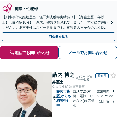
痴漢・性犯罪
【刑事事件の経験豊富・無罪判決獲得実績あり】【弁護士歴15年以
上】【静岡駅10分】「親族が突然逮捕されてしまった」すぐにご連絡
ください。刑事事件はスピード勝負です。被害者の方からのご相談も
承っています。【初回相談無料】【夜間・休日相談可能】
料金表を見る
電話でお問い合わせ
メールでお問い合わせ
藪内 博之
愛知県
インタビュ
ーを見る
弁護士
名古屋H＆Y法律事務所
静岡市葵
面談方法(対
営業時間：1
区
からも
面・電話・ビデ
0:00~21:00
相談受付
オなど)は応相
（土日祝日）
中
談