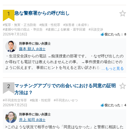
1
急な警察署からの呼び出し
#冤罪・無実・正当防衛
#痴漢・性犯罪
#加害者（未成年）
#逮捕や勾留の阻止・準抗告
#逮捕による解雇・退学回避
#示談交渉
2026年7月16日
役にたった
8
刑事事件に強い弁護士
藤本 顯人
弁護士
・生活安全課からの電話 →痴漢捜査の部署です。 ・なぜ呼び出したの
か尋ねても電話では教えられませんとの事。 →事件捜査の場合にその
ように伝えます。 事前にヒントを与えると言い訳されるからです。 ・
満員電車の中でかなり女性と密着してしまった可能性があるとの心当
たり →やはり痴漢として疑われているのでは。 そもそも痴漢をやって
ないのであれば、何も疑われる筋合いは無いわけですし狼狽える必要
2
マッチングアプリでの出会いにおける同意の証明
はないですね。
方法は？
#不同意性交等罪
#痴漢・性犯罪
#不同意わいせつ
2026年7月25日
役にたった
4
刑事事件に強い弁護士
井上 祐司
弁護士
>このような状況で相手が後から「同意はなかった」と警察に相談した