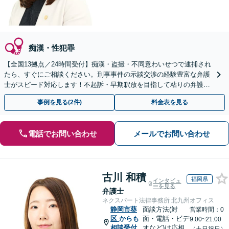
痴漢・性犯罪
【全国13拠点／24時間受付】痴漢・盗撮・不同意わいせつで逮捕され
たら、すぐにご相談ください。刑事事件の示談交渉の経験豊富な弁護
士がスピード対応します！不起訴・早期釈放を目指して粘りの弁護活
動を行います。
事例を見る(2件)
料金表を見る
電話でお問い合わせ
メールでお問い合わせ
古川 和積
福岡県
インタビュ
ーを見る
弁護士
ネクスパート法律事務所 北九州オフィス
静岡市葵
面談方法(対
営業時間：0
区
からも
面・電話・ビデ
9:00~21:00
相談受付
オなど)は応相