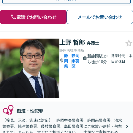
電話でお問い合わせ
メールでお問い合わせ
上野 哲郎
弁護士
静岡法律事務所
静
静岡
新静岡駅
か
営業時間：本
岡
市葵
|
日定休日
ら徒歩10分
県
区
痴漢・性犯罪
【接見、示談、迅速に対応】 静岡中央警察署、静岡南警察署、清水
警察署、焼津警察署、藤枝警察署、島田警察署にご家族が逮捕・勾留
されてしまったら、すぐにご相談ください。 大切なご家族のために