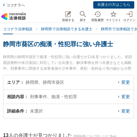
弁護士の方はこちら
ココナラへ
投稿する
探す
閲覧履歴
マイリスト
ログイン
ココナラ法律相談
静岡県で法律相談できる弁護士
静岡市で法律相談で
静岡市葵区の痴漢・性犯罪に強い弁護士
静岡県の静岡市葵区で痴漢・性犯罪に強い弁護士が13名見つかりました。初回
面談無料や休日面談に対応している弁護士、解決事例を持つ弁護士なども掲載
中。刑事事件に関係する加害者側や少年事件、再犯・前科あり等の細かな分野
での絞り込み検索もでき便利です。特に静岡法律事務所の金光 誉樹弁護士や弁
護士法人GoDo 静岡合同法律事務所の守屋 典弁護士、静岡法律事務所の上野 哲
エリア
静岡県、静岡市葵区
変更
郎弁護士のプロフィール情報や弁護士費用、強みなどが注目されています。
『静岡市葵区で土日や夜間に発生した痴漢・性犯罪のトラブルを今すぐに弁護
相談内容
刑事事件、痴漢・性犯罪
変更
士に相談したい』『痴漢・性犯罪のトラブル解決の実績豊富な近くの弁護士を
検索したい』『初回相談無料で痴漢・性犯罪を法律相談できる静岡市葵区内の
弁護士に相談予約したい』などでお困りの相談者さんにおすすめです。
詳細条件
未選択
変更
13
人の弁護士が見つかりました
(検索結果について詳しくは
こちら
)