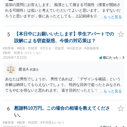
追加の質問にお答えします。 痴漢として捕まる可能性（捜査が開始さ
れる可能性）は低いと考えていただいてよいと思います。 まずないだ
ろうと思いますが，仮にあったとしても，上記経緯を述べていただ
き，自分は肘を動かしてもなければ，故意も全くなかったこと，相手
の方が動いた結果当たってしまったにすぎないことを述べれば大丈夫
です。 相手の方は，オーバーに表現すると，自然と嘘となるので，自
5
【本日中にお願いいたします】学生アパートでの
分に不利益がかかってくると認識します。 これがブレーキとなり，表
誤解による窃盗疑惑、今後の対応策は？
現されることはないと思っていただいて大丈夫です。 なお，痴漢の場
#加害者
#痴漢・性犯罪
#万引き・窃盗罪
#示談交渉
#器物損壊
合，問題となるのは基本的に現場で被害申告（被害の目撃）があった
#前科・前歴をつけたくない
場合がほとんどです。 そうでないと，犯人の特定につながりません。
2026年7月23日
役にたった
3
防犯カメラを気にされるかもしれませんが，本件の場合，防犯カメラ
があれば，かえって相談者が動いていないことがはっきり確認される
匿名A
弁護士
と思います。 ですから，この件については，相談者に捜査が及ぶこと
はないだろうと思っていただいて大丈夫です。 安心して下さいね。
あなたは男性でしょうか。 男性であれば、「デザインを確認」という
弁解は納得してもらえないでしょう。 性的な目的で盗ったとみなされ
てもやむを得ないと思われます。 返す目的だったとしても、性的な目
的の達成のためだとすれば、一旦、自室にもちかえっている以上、不
法領得の意思は発現しており、窃盗の既遂罪は成立し得まると思われ
ます。 元の場所に戻したのは、前述の目的を遂行する関係上、ばれな
6
慰謝料10万円。この場合の相場を教えてくださ
いように戻したと評価されることになるのではないかと思います。 防
い。
犯カメラに写っているのがあなたなのかは不明ですが、極めて深刻な
#被害者
#痴漢・性犯罪
#不同意わいせつ
事態になっているのは確かです。お早目にご両親などとも相談して、