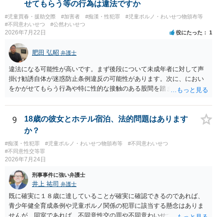
せてもらう等の行為は違法ですか
#児童買春・援助交際
#加害者
#痴漢・性犯罪
#児童ポルノ・わいせつ物頒布等
#不同意わいせつ
#公然わいせつ
2026年7月22日
役にたった
1
肥田 弘昭
弁護士
違法になる可能性が高いです。まず後段について未成年者に対して声
掛け勧誘自体が迷惑防止条例違反の可能性があります。次に、におい
をかがせてもらう行為や特に性的な接触のある股間を踏ませる行為
は、児童に有害行為をさせるとして児童福祉法違反、青少年保護育成
条例違反などに該当する可能性が高いです。ご参考にしてください。
9
18歳の彼女とホテル宿泊、法的問題はあります
か？
#痴漢・性犯罪
#児童ポルノ・わいせつ物頒布等
#不同意わいせつ
#不同意性交等罪
2026年7月24日
刑事事件に強い弁護士
井上 祐司
弁護士
既に確実に１８歳に達していることが確実に確認できるのであれば、
青少年健全育成条例や児童ポルノ関係の犯罪に該当する懸念はありま
せんが、同室であれば、不同意性交の罪や不同意わいせつの罪の問題