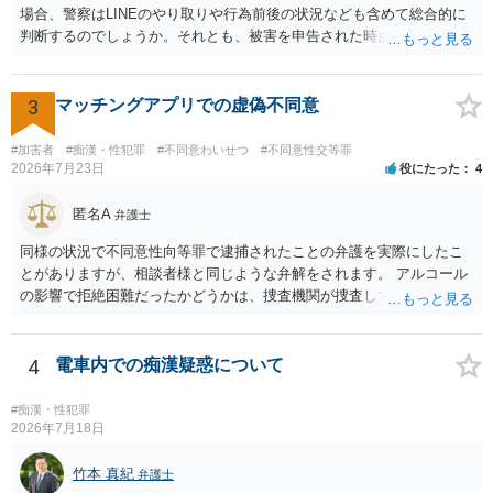
場合、警察はLINEのやり取りや行為前後の状況なども含めて総合的に
判断するのでしょうか。それとも、被害を申告された時点で私がかな
り不利になるのでしょうか。 同様のご相談を、検察官送致されたも
の（不起訴事案）を含めて数件経験していますが、いずれも警察の対
応は前者です。 特に近年は、いわゆる異性間のトラブルから報復的
3
マッチングアプリでの虚偽不同意
に不同意性交・不同意わいせつの罪の被害届が出される事案が頻発し
ており、警察も闇雲な逮捕をしないよう慎重になっているため、まず
#加害者
#痴漢・性犯罪
#不同意わいせつ
#不同意性交等罪
は前後のＬＩＮＥやInstagram等の履歴をすべて統括的に縦覧して、
2026年7月23日
役にたった
4
「被害者の被害申告内容が本当に信用できるものか」を見極めてから
動くようになっていると感じます。
匿名A
弁護士
同様の状況で不同意性向等罪で逮捕されたことの弁護を実際にしたこ
とがありますが、相談者様と同じような弁解をされます。 アルコール
の影響で拒絶困難だったかどうかは、捜査機関が捜査して判断するこ
とになりますし、その結果、実際に起訴されるか、不起訴になるかも
分かりません。 また、拒絶困難であったとしても、それについて相談
者様に認識がなければ、「故意」がないという判断になることもあり
4
電車内での痴漢疑惑について
ます。 相談者様はあくまで「アルコールの影響はない」「完全なる同
意であった」とのお立場ですので、現時点で、対応できることはない
#痴漢・性犯罪
のではないでしょうか？（同意してたよねと言っても火に油をそそぐ
2026年7月18日
だけになりかねません。） そのため、現時点でこれ以上アドバイスで
きることはないとなります。これで回答を終わります。
竹本 真紀
弁護士