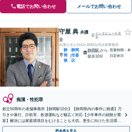
電話でお問い合わせ
メールでお問い合わせ
守屋 典
弁護
インタビューを見
る
士
弁護士法人GoDo 静岡合同法律事務所
静
静岡
静岡駅
から
営業時間：本
岡
市葵
|
日定休日
徒歩10分
県
区
痴漢・性犯罪
創立50周年の老舗事務所【静岡駅10分】【静岡県内の事件に精通】万
引きや暴行、詐欺罪、飲酒運転など幅広く対応【少年事件の経験が豊
富】解決には家庭環境目をむけることも大切。更生に向けた生活環境
の整備等具体的にアドバイスします【初回面談無料】
料金表を見る