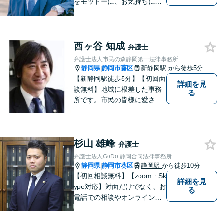
をモットーに、お気持ちに寄
り添い対応いたします【離
婚・男女問題】離婚調停／養
育費／財産分与などのお悩み
ご相談ください【交通事故】
西ヶ谷 知成
弁護士
豊富な経験と実績で早期に解
弁護士法人市民の森静岡第一法律事務所
決
静岡県
静岡市葵区
新静岡駅
から徒歩5分
|
【新静岡駅徒歩5分】【初回面
詳細を見
談無料】地域に根差した事務
る
所です。市民の皆様に愛され
る事務所を目指しています。
【法テラス利用可能】【当日
／夜間／休日対応可能】お気
杉山 雄峰
軽にご連絡ください。
弁護士
弁護士法人GoDo 静岡合同法律事務所
静岡県
静岡市葵区
静岡駅
から徒歩10分
|
【初回相談無料】【zoom・Sk
詳細を見
ype対応】対面だけでなく、お
る
電話での相談やオンライン相
談も承っています！担当させ