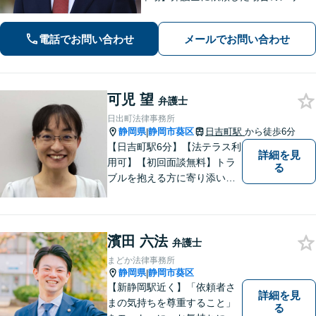
ト・デメリットを丁寧に説明します。
電話でお問い合わせ
メールでお問い合わせ
可児 望
弁護士
日出町法律事務所
静岡県
静岡市葵区
日吉町駅
から徒歩6分
|
【日吉町駅6分】【法テラス利
詳細を見
用可】【初回面談無料】トラ
る
ブルを抱える方に寄り添い、
その方に合った法的サービス
を提供します。お気軽にご相
談ください。
濱田 六法
弁護士
まどか法律事務所
静岡県
静岡市葵区
|
【新静岡駅近く】「依頼者さ
詳細を見
まの気持ちを尊重すること」
る