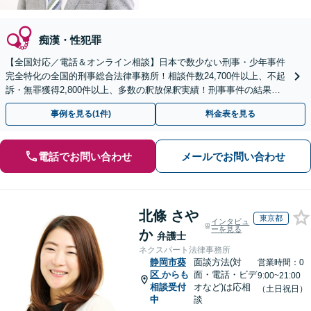
痴漢・性犯罪
【全国対応／電話＆オンライン相談】日本で数少ない刑事・少年事件
完全特化の全国的刑事総合法律事務所！相談件数24,700件以上、不起
訴・無罪獲得2,800件以上、多数の釈放保釈実績！刑事事件の結果は
弁護士の腕次第で変わります【初回相談無料】
事例を見る(1件)
料金表を見る
電話でお問い合わせ
メールでお問い合わせ
北條 さや
東京都
インタビュ
ーを見る
か
弁護士
ネクスパート法律事務所
静岡市葵
面談方法(対
営業時間：0
区
からも
面・電話・ビデ
9:00~21:00
相談受付
オなど)は応相
（土日祝日）
中
談