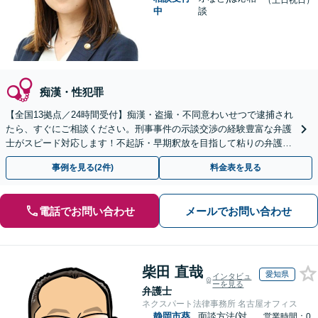
（土日祝日）
中
談
痴漢・性犯罪
【全国13拠点／24時間受付】痴漢・盗撮・不同意わいせつで逮捕され
たら、すぐにご相談ください。刑事事件の示談交渉の経験豊富な弁護
士がスピード対応します！不起訴・早期釈放を目指して粘りの弁護活
動を行います。
事例を見る(2件)
料金表を見る
電話でお問い合わせ
メールでお問い合わせ
柴田 直哉
愛知県
インタビュ
ーを見る
弁護士
ネクスパート法律事務所 名古屋オフィス
静岡市葵
面談方法(対
営業時間：0