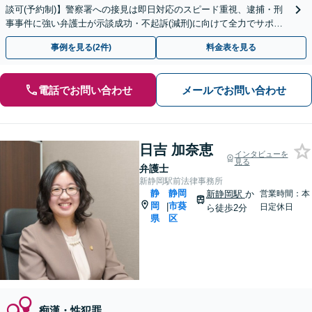
談可(予約制)】警察署への接見は即日対応のスピード重視、逮捕・刑
事事件に強い弁護士が示談成功・不起訴(減刑)に向けて全力でサポー
トします。【加害者側の相談専門】
事例を見る(2件)
料金表を見る
電話でお問い合わせ
メールでお問い合わせ
日吉 加奈恵
インタビューを
見る
弁護士
新静岡駅前法律事務所
静
静岡
新静岡駅
か
営業時間：本
岡
市葵
|
日定休日
ら徒歩2分
県
区
痴漢・性犯罪