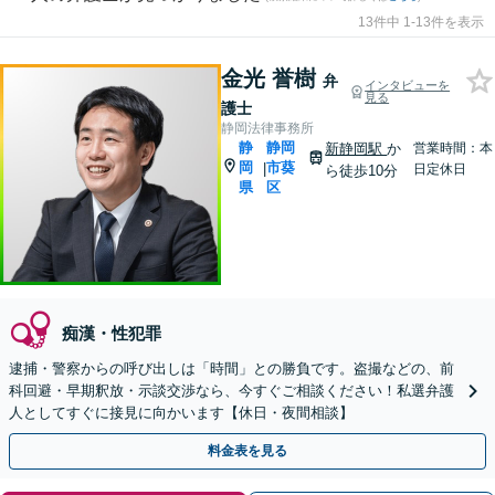
13件中 1-13件を表示
金光 誉樹
弁
インタビューを
見る
護士
静岡法律事務所
静
静岡
新静岡駅
か
営業時間：本
岡
市葵
|
日定休日
ら徒歩10分
県
区
痴漢・性犯罪
逮捕・警察からの呼び出しは「時間」との勝負です。盗撮などの、前
科回避・早期釈放・示談交渉なら、今すぐご相談ください！私選弁護
人としてすぐに接見に向かいます【休日・夜間相談】
料金表を見る