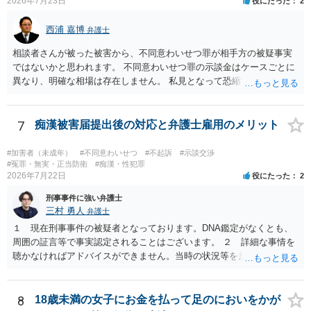
2026年7月23日
役にたった
2
弁護士を依頼の上、示談の方向で動かれるのがよろしいかと思いま
す。
西浦 嘉博
弁護士
相談者さんが被った被害から、不同意わいせつ罪が相手方の被疑事実
ではないかと思われます。 不同意わいせつ罪の示談金はケースごとに
異なり、明確な相場は存在しません。 私見となって恐縮ですが、一般
的に20万～100万円程度に収束することが多い印象を受けます。 他
方、相手方に資力がなければ、相場通りの請求は困難であることに留
意ください。 より詳細について、お聞きになりたい場合、最寄りの法
7
痴漢被害届提出後の対応と弁護士雇用のメリット
律事務所での相談を検討ください。 上記、ご参考ください。
#加害者（未成年）
#不同意わいせつ
#不起訴
#示談交渉
#冤罪・無実・正当防衛
#痴漢・性犯罪
2026年7月22日
役にたった
2
刑事事件に強い弁護士
三村 勇人
弁護士
１ 現在刑事事件の被疑者となっております。DNA鑑定がなくとも、
周囲の証言等で事実認定されることはございます。 ２ 詳細な事情を
聴かなければアドバイスができません。当時の状況等を反論していく
ことになるかと思います。 ３ 否認事件において、弁護人を選任せ
ず、当事者で解決した事例を知りません。依頼しない理由がないかと
思います。
8
18歳未満の女子にお金を払って足のにおいをかが