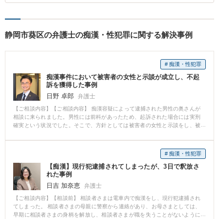
静岡市葵区の弁護士の痴漢・性犯罪に関する解決事例
# 痴漢・性犯罪
痴漢事件において被害者の女性と示談が成立し、不起
訴を獲得した事例
日野 卓郎
弁護士
【ご相談内容】【ご相談内容】 痴漢容疑によって逮捕された男性の奥さんが
相談に来られました。男性には前科があったため、起訴された場合には実刑
確実という状況でした。そこで、方針としては被害者の女性と示談をし、被
害届を取り下げてもらうということでした。 【解決の過程と結果】 まずは本
人が収監されている警察署に接見に行きました。本人の話をよく伺い、被害
者の方に謝罪文を届けることにしました。真摯に謝罪の意を伝え、示談をさ
# 痴漢・性犯罪
せてほしい旨を伝えました。最初はそれでも全く応じていただけない様子で
【痴漢】現行犯逮捕されてしまったが、3日で釈放さ
したが、粘り強く交渉し、なんとか応じていただくことに成功しました。そ
れた事例
こで作成した示談書を持って、検事に不起訴にしていただくよう嘆願を行っ
た結果、不起訴を獲得することができ、無事本人は釈放されました。現在
日吉 加奈恵
弁護士
は、新しい職に就き新生活を営まれています。 【コメント】 前科のある状態
【ご相談内容】【相談前】 相談者さまは電車内で痴漢をし、現行犯逮捕され
で再度犯罪を起こしてしまうことはあります。その場合、起訴されると実刑
てしまった。 相談者さまの母親に警察から連絡があり、お母さまとしては、
の確率が高くなるため、不起訴を獲得するための示談活動は非常に重要で
早期に相談者さまの身柄を解放し、相談者さまが職を失うことがないように
す。示談活動においては、被害感情を悪化させないよう、慎重に、しかし粘