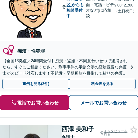
区
からも
面・電話・ビデ
9:00~21:00
相談受付
オなど)は応相
（土日祝日）
中
談
痴漢・性犯罪
【全国13拠点／24時間受付】痴漢・盗撮・不同意わいせつで逮捕され
たら、すぐにご相談ください。刑事事件の示談交渉の経験豊富な弁護
士がスピード対応します！不起訴・早期釈放を目指して粘りの弁護活
動を行います。
事例を見る(2件)
料金表を見る
電話でお問い合わせ
メールでお問い合わせ
西澤 美和子
インタビューを
見る
弁護士