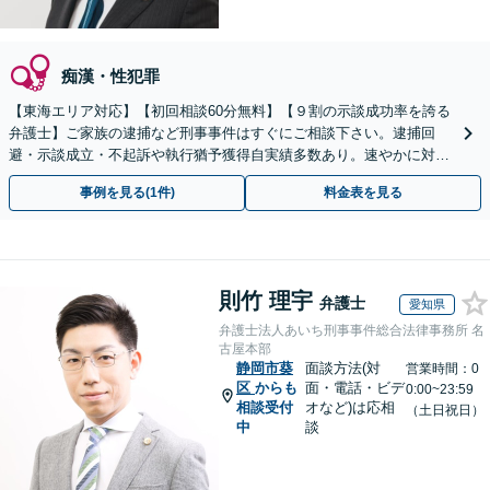
痴漢・性犯罪
【東海エリア対応】【初回相談60分無料】【９割の示談成功率を誇る
弁護士】ご家族の逮捕など刑事事件はすぐにご相談下さい。逮捕回
避・示談成立・不起訴や執行猶予獲得自実績多数あり。速やかに対応
し最善の解決を目指します。【当日・夜間や土日祝対応可】
事例を見る(1件)
料金表を見る
則竹 理宇
弁護士
愛知県
弁護士法人あいち刑事事件総合法律事務所 名
古屋本部
静岡市葵
面談方法(対
営業時間：0
区
からも
面・電話・ビデ
0:00~23:59
相談受付
オなど)は応相
（土日祝日）
中
談