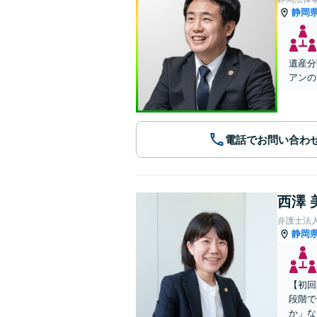
静岡
遺産分
アンの
電話でお問い合わ
西澤 
弁護士法
静岡
【初回
段階で
か」な