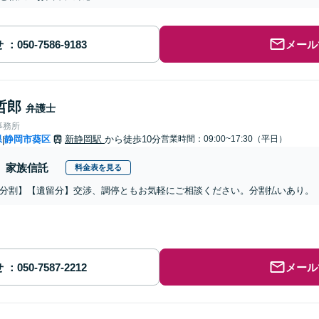
せ
メール
哲郎
弁護士
事務所
県
静岡市葵区
新静岡駅
から徒歩10分
営業時間：09:00~17:30（平日）
|
家族信託
料金表を見る
分割】【遺留分】交渉、調停ともお気軽にご相談ください。分割払いあり。
せ
メール