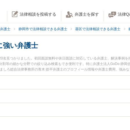
法律相談を投稿する
弁護士を探す
法律Q
弁護士
静岡市で法律相談できる弁護士
葵区で法律相談できる弁護士
に強い弁護士
20名見つかりました。初回面談無料や休日面談に対応している弁護士、解決事例を
割等の細かな分野での絞り込み検索もでき便利です。特に弁護士法人GoDo 静岡
人ましろ総合法律事務所の青木 皓平弁護士のプロフィール情報や弁護士費用、強み
弁護士に相談したい』『家族信託のトラブル解決の実績豊富な近くの弁護士を検索
などでお困りの相談者さんにおすすめです。