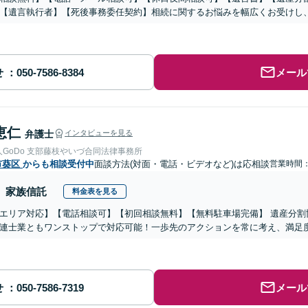
【遺言執行者】【死後事務委任契約】相続に関するお悩みを幅広くお受けし
せ
メール
恵仁
弁護士
インタビューを見る
GoDo 支部藤枝やいづ合同法律事務所
市葵区
からも相談受付中
面談方法(対面・電話・ビデオなど)は応相談
営業時間：0
家族信託
料金表を見る
エリア対応】【電話相談可】【初回相談無料】【無料駐車場完備】 遺産分割
連士業ともワンストップで対応可能！一歩先のアクションを常に考え、満足
せ
メール