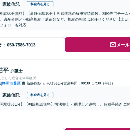
家族信託
料金表を見る
相談60分無料】【新静岡駅10分】相続問題の解決実績多数。相続専門チー
。遺産分割／不動産相続／遺留分など、相続の相談はお任せください【土日
フォローも対応
せ
メール
皓平
弁護士
人ましろ総合法律事務所
県
静岡市葵区
新静岡駅
から徒歩1分
営業時間：09:30~17:30（平日）
|
家族信託
料金表を見る
岡駅徒歩1分】【初回相談無料】司法書士・税理士と連携し、各種手続きに対応