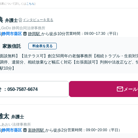
結果について詳しくは
こちら
)
典
弁護士
インタビューを見る
弁護士法人GoDo 静岡合同法律事務所
県
静岡市葵区
静岡駅
から徒歩10分
営業時間：09:00~17:30（平日）
|
家族信託
料金表を見る
面談無料】【法テラス可】創立50周年の老舗事務所【相続トラブル・生前対
調停、遺留分、相続放棄など幅広く対応【出張面談可】判例や法改正など、
駅10分】
せ
メール
雄太
弁護士
人あおい法律事務所
県
静岡市葵区
新静岡駅
から徒歩2分
営業時間：09:00~20:00（平日）
|