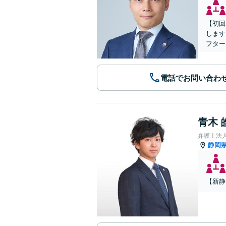
【初回
します
フター
電話でお問い合わ
青木 
弁護士法
静岡
【新静