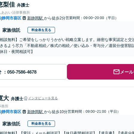
恵梨佳
弁護士
人あおい法律事務所
県
静岡市葵区
新静岡駅
から徒歩2分
営業時間：09:00~20:00（平日）
|
家族信託
料金表を見る
相談無料】ご希望をしっかりうかがい戦略立案します。緻密な事実認定と交
きるよう尽力「不動産相続／株式の相続／使い込み・寄与分／遺留分侵害額
休日・夜間相談可】
せ
メール
寛大
弁護士
インタビューを見る
事務所
県
静岡市葵区
新静岡駅
から徒歩10分
営業時間：09:00~21:00（平日）
|
家族信託
料金表を見る
相談無料】【電話・メール相談可】【休日夜間相談可】【遺言書】【遺産分