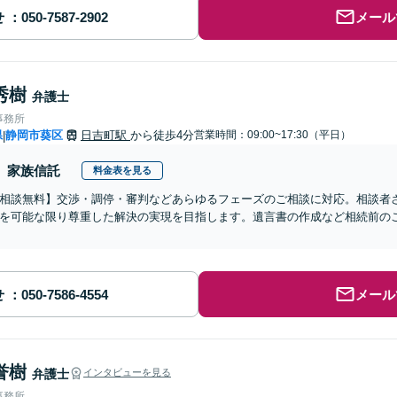
せ
メール
秀樹
弁護士
事務所
県
静岡市葵区
日吉町駅
から徒歩4分
営業時間：09:00~17:30（平日）
|
家族信託
料金表を見る
相談無料】交渉・調停・審判などあらゆるフェーズのご相談に対応。相談者
を可能な限り尊重した解決の実現を目指します。遺言書の作成など相続前の
せ
メール
誉樹
弁護士
インタビューを見る
事務所