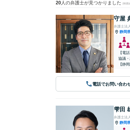
20
人の弁護士が見つかりました
(検索
守屋 
静岡
【電話
協議・
【静岡
電話でお問い合わ
雫田 
弁護士法
静岡