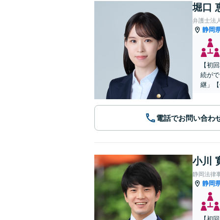
堀口 
弁護士法
静岡
【初回
続がで
継」【
電話でお問い合わ
小川 
静岡法律
静岡
【初回