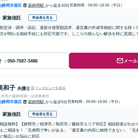
県
静岡市葵区
新静岡駅
から徒歩10分
営業時間：09:00~18:30（平日）
|
家族信託
料金表を見る
割交渉・調停・訴訟、遺留分侵害額請求、遺言書の作成等相続に関する様々
方が関わる相続手続にも対応可能です。しこりの残らない解決を特に意識して
せ
メール
美和子
弁護士
インタビューを見る
人市民の森静岡第一法律事務所
県
静岡市葵区
新静岡駅
から徒歩5分
営業時間：09:00~16:00（平日）
|
家族信託
料金表を見る
相談無料】【静岡市／焼津市／島田市／藤枝市エリア対応】相続財産がわか
もご相談を！「兄弟間で争いがある」「遺言書の内容に納得できない」「兄
ど幅広いお悩みに対応