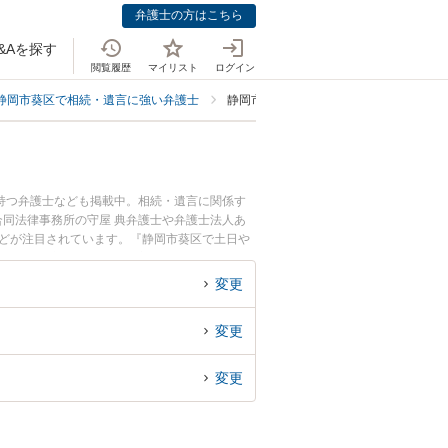
弁護士の方はこちら
&Aを探す
閲覧履歴
マイリスト
ログイン
静岡市葵区で相続・遺言に強い弁護士
静岡市葵区で家族信託に強い弁護士
持つ弁護士なども掲載中。相続・遺言に関係す
合同法律事務所の守屋 典弁護士や弁護士法人あ
などが注目されています。『静岡市葵区で土日や
したい』『初回相談無料で家族信託を法律相談で
変更
変更
変更