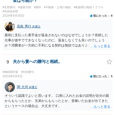
金は可能か？
#生前贈与
#遺産分割
#調停
#不動産・土地の相続
#家族間の相続トラブル
#売掛金回収
2024年9月30日
役にたった
8
高島 秀行
弁護士
最初に支払った着手金が返金されないのはなぜでしょうか？依頼した
仕事が途中でできなくなったのに、返金しなくても良いのでしょう
か？消費者が一方的に不利になる契約は無効ではありませんか？
着手金は、前の弁護士が倒れるまでにやった仕事に応じて清算する義
務があると思います。 倒れた弁護士が所属する弁護士会に相談さ
れた方がよいと思います。 倒れた弁護士は脳梗塞で倒れたようで
9
夫から妻への贈与と相続。
すが、 判断能力があり、復代理を倒れた弁護士の判断で復代理を
選任したのか 即ち、復代理人の選任は有効なのかという問題もあ
#相続税対策
#生前贈与
ると思います。
2023年9月6日
役にたった
5
関 大河
弁護士
そういう認識でよいと思います。 口座に入れたお金の説明が自分の親
からもらったとか、兄弟からもらったとか、昔稼いだお金が出てきた
というケースの場合は、大丈夫です。