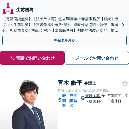
生前贈与
【電話面談無料】【法テラス可】創立50周年の老舗事務所【相続トラ
ブル・生前対策】遺言書作成や家族信託、遺産分割協議・調停、遺留
分、相続放棄など幅広く対応【出張面談可】判例や法改正など、情報
を収集し、適切な解決策を提案【静岡駅10分】
料金表を見る
電話でお問い合わせ
メールでお問い合わせ
青木 皓平
弁護士
弁護士法人ましろ総合法律事務所
静
静岡
新静岡駅
か
営業時間：本
岡
市葵
|
日定休日
ら徒歩1分
県
区