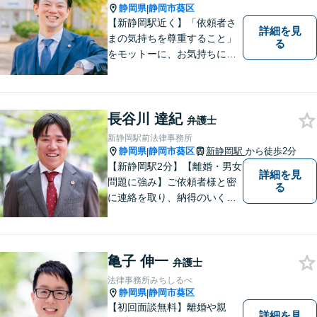
ください。
静岡県
静岡市葵区
|
【新静岡駅近く】「依頼者さ
詳細を見
まの気持ちを尊重すること」
る
をモットーに、お気持ちに寄
り添い対応いたします【離
婚・男女問題】離婚調停／養
育費／財産分与などのお悩み
ご相談ください【交通事故】
長谷川 達紀
弁護士
豊富な経験と実績で早期に解
新静岡駅前法律事務所
決
静岡県
静岡市葵区
新静岡駅
から徒歩2分
|
【新静岡駅2分】【離婚・男女
詳細を見
問題に強み】ご依頼者様と密
る
に連絡を取り、納得のいく解
決へと導きます。法的トラブ
ルは非常に辛いものですの
で、精神面のサポートも積極
亀子 伸一
的に行っております。お困り
弁護士
でしたら、お気軽にご相談く
法律事務所みちしるべ
ださい！
静岡県
静岡市葵区
|
【初回面談無料】離婚や親
詳細を見