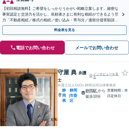
【初回相談無料】ご希望をしっかりうかがい戦略立案します。緻密な
事実認定と交渉力を活かし、依頼者さまに有利な相続ができるよう尽
力「不動産相続／株式の相続／使い込み・寄与分／遺留分侵害額請求
／相続放棄／生前贈与／事業承継」【休日・夜間相談可】
料金表を見る
電話でお問い合わせ
メールでお問い合わせ
守屋 典
弁護
インタビューを見
る
士
弁護士法人GoDo 静岡合同法律事務所
静
静岡
静岡駅
から
営業時間：本
岡
市葵
|
日定休日
徒歩10分
県
区