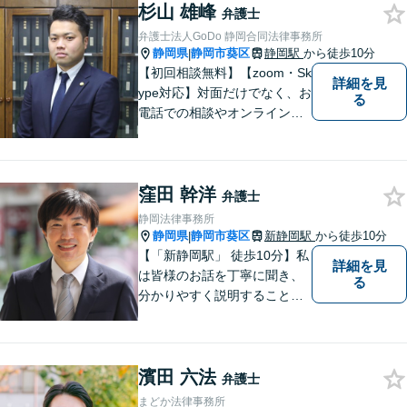
標、著作権、不正競争防止法
杉山 雄峰
弁護士
の専門知識・経験豊富」「リ
弁護士法人GoDo 静岡合同法律事務所
ーガルフォースの高精度契約
静岡県
静岡市葵区
静岡駅
から徒歩10分
|
書チェック」
【初回相談無料】【zoom・Sk
詳細を見
ype対応】対面だけでなく、お
る
電話での相談やオンライン相
談も承っています！担当させ
て頂いた依頼者様に、「会え
て良かった」と納得していた
窪田 幹洋
だける最善の解決を目指しま
弁護士
す。【ウェブ予約システムで
静岡法律事務所
迅速な対応】
静岡県
静岡市葵区
新静岡駅
から徒歩10分
|
【「新静岡駅」 徒歩10分】私
詳細を見
は皆様のお話を丁寧に聞き、
る
分かりやすく説明することを
心がけています。 不安や疑問
を解消し、より良い紛争解決
に向けて全力でサポートしま
濱田 六法
す。 どんな些細なことでも結
弁護士
構ですので、お気軽にご相談
まどか法律事務所