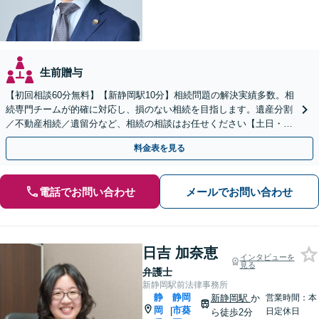
生前贈与
【初回相談60分無料】【新静岡駅10分】相続問題の解決実績多数。相
続専門チームが的確に対応し、損のない相続を目指します。遺産分割
／不動産相続／遺留分など、相続の相談はお任せください【土日・夜
間相談可】登記・税の申告などアフターフォローも対応
料金表を見る
電話でお問い合わせ
メールでお問い合わせ
日吉 加奈恵
インタビューを
見る
弁護士
新静岡駅前法律事務所
静
静岡
新静岡駅
か
営業時間：本
岡
市葵
|
日定休日
ら徒歩2分