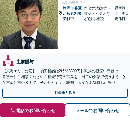
えんや法律事務所
営業時
静岡市葵区
面談方法(対面・
からも相談
電話・ビデオな
間：本日
受付中
ど)は応相談
定休日
生前贈与
【東海エリア対応】【初回相談は2時間5500円】親族の根深い問題は
弁護士にご相談ください！相続特有の言葉を、日常の会話で使うよう
な言葉に言い換えて、分かりやすくご説明。大変なお気持ちに寄り添
い、納得できる解決を目指します
料金表を見る
電話でお問い合わせ
メールでお問い合わせ