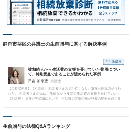
静岡市葵区の弁護士の生前贈与に関する解決事例
# 生前贈与
被相続人から生活費の支援を受けていた費用につい
て、特別受益であることが認められた事例
日吉 加奈恵
弁護士
【ご相談内容】【相談前】 相談者さまの父が亡くなり、遺産分割協議が行わ
れた。 相談者さまの兄は、生前父から多額の生活費の支援を受けていた。
【相談後】 遺産分割協議において、生活費の支援の額が扶養の範囲を超える
多額のものであることを主張し、特別受益にあたることを前提とした遺産分
割協議の合意がされた。 【先生のコメント】 一部の相続人だけが受けた利益
のことを特別受益といいます。 特別受益を受けている相続人がいる場合、遺
産分割においてその額を考慮しないと、公平な遺産分割ができないため、遺
産分割の際には特別受益があるかを確認することが必要です。 特に生活費の
生前贈与の法律Q&Aランキング
支援の場面では、扶養の範囲内の贈与は特別受益に該当しないとされてしま