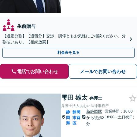
生前贈与
【遺産分割】【遺留分】交渉、調停ともお気軽にご相談ください。分
割払いあり。【相続放棄】
料金表を見る
電話でお問い合わせ
メールでお問い合わせ
雫田 雄太
弁護士
弁護士法人あおい法律事務所
新静岡駅
営業時間：10:00~
静
静岡
18:00（土日祝日）
岡
市葵
から徒歩2
|
県
区
分