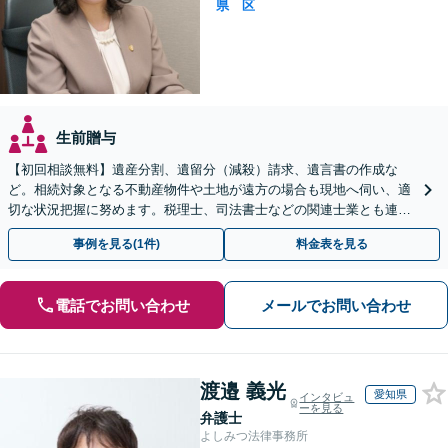
県
区
生前贈与
【初回相談無料】遺産分割、遺留分（減殺）請求、遺言書の作成な
ど。相続対象となる不動産物件や土地が遠方の場合も現地へ伺い、適
切な状況把握に努めます。税理士、司法書士などの関連士業とも連携
しワンストップで対応します【新静岡駅直結】
事例を見る(1件)
料金表を見る
電話でお問い合わせ
メールでお問い合わせ
渡邉 義光
愛知県
インタビュ
ーを見る
弁護士
よしみつ法律事務所