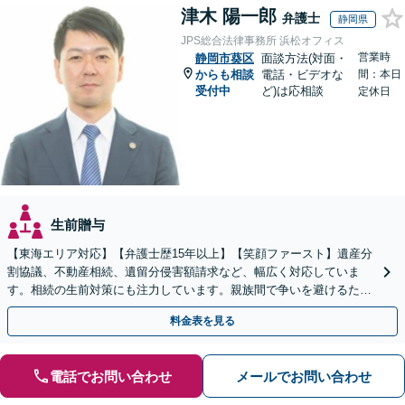
津木 陽一郎
弁護士
静岡県
JPS総合法律事務所 浜松オフィス
営業時
静岡市葵区
面談方法(対面・
からも相談
電話・ビデオな
間：本日
受付中
ど)は応相談
定休日
生前贈与
【東海エリア対応】【弁護士歴15年以上】【笑顔ファースト】遺産分
割協議、不動産相続、遺留分侵害額請求など、幅広く対応していま
す。相続の生前対策にも注力しています。親族間で争いを避けるため
にも、お早めにご相談ください。【初回面談無料】
料金表を見る
電話でお問い合わせ
メールでお問い合わせ