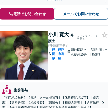
電話でお問い合わせ
メールでお問い合わせ
小川 寛大
弁
インタビューを
見る
護士
静岡法律事務所
静
静岡
新静岡駅
か
営業時間：本
岡
市葵
|
日定休日
ら徒歩10分
県
区
生前贈与
【初回相談無料】【電話・メール相談可】【休日夜間相談可】【遺言
書】【遺産分割】【相続放棄】【遺留分】【相続人調査】【遺言執行
者】【死後事務委任契約】相続に関するお悩みを幅広くお受けし、納