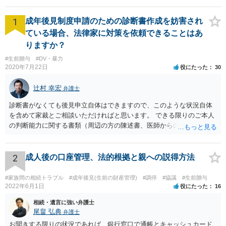
うため、その超えた多額の支援であることを客観的かつ明確に主張する必要
があります。
1
成年後見制度申請のための診断書作成を妨害され
ている場合、法律家に対策を依頼できることはあ
りますか？
#生前贈与
#DV・暴力
2020年7月22日
役にたった
30
辻村 幸宏
弁護士
診断書がなくても後見申立自体はできますので、このような状況自体
を含めて家裁とご相談いただければと思います。 できる限りのご本人
の判断能力に関する書類（周辺の方の陳述書、医師からの聴取書等）
を整え、家裁の鑑定を経る前提で鑑定費用の予納金を用意し、申立て
をしていただければそこから先は進むのではないかと存じます。 ま
た、Aさんの意向を酌みすぎるあまりに後見申立ができない状況にして
2
成人後の口座管理、法的根拠と親への説得方法
いる施設の問題もありますので、当該地域の地域包括支援センターに
ご相談されるのもひとつの方法です。
#家族間の相続トラブル
#成年後見(生前の財産管理)
#調停
#協議
#生前贈与
2022年6月1日
役にたった
16
相続・遺言に強い弁護士
尾畠 弘典
弁護士
お聞きする限りの状況であれば、銀行窓口で通帳とキャッシュカード