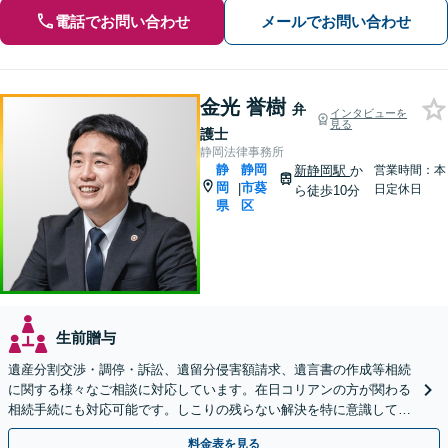
電話でお問い合わせ
メールでお問い合わせ
金光 誉樹
弁
インタビューを
見る
護士
静岡法律事務所
静
静岡
新静岡駅
か
営業時間：本
岡
市葵
|
日定休日
ら徒歩10分
県
区
生前贈与
遺産分割交渉・調停・訴訟、遺留分侵害額請求、遺言書の作成等相続
に関する様々なご相談に対応しています。在日コリアンの方が関わる
相続手続にも対応可能です。しこりの残らない解決を特に意識してい
ます。【新静岡駅10分】
料金表を見る