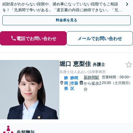
続財産がわからない段階や、揉め事になっていない段階でもご相談
を！「兄弟間で争いがある」「遺言書の内容に納得できない」「兄弟
による使い込みがあるのではないか」など幅広いお悩みに対応
料金表を見る
電話でお問い合わせ
メールでお問い合わせ
堀口 恵梨佳
弁護士
弁護士法人あおい法律事務所
新静岡駅
営業時間：09:00~
静
静岡
20:00（土日祝日）
岡
市葵
から徒歩2
|
県
区
分
生前贈与