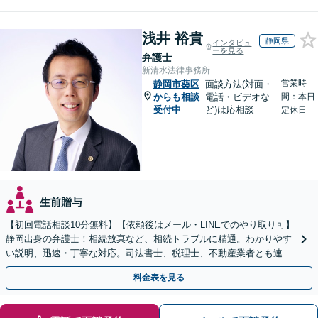
浅井 裕貴
静岡県
インタビュ
ーを見る
弁護士
新清水法律事務所
営業時
静岡市葵区
面談方法(対面・
からも相談
電話・ビデオな
間：本日
受付中
ど)は応相談
定休日
生前贈与
【初回電話相談10分無料】【依頼後はメール・LINEでのやり取り可】
静岡出身の弁護士！相続放棄など、相続トラブルに精通。わかりやす
い説明、迅速・丁寧な対応。司法書士、税理士、不動産業者とも連携
し、遺産相続をトータルサポート【完全個室相談】
料金表を見る