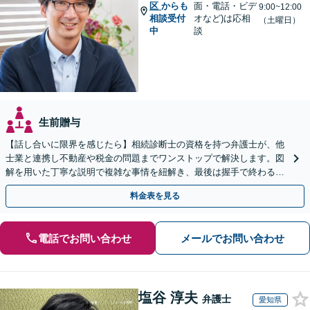
区
からも
面・電話・ビデ
9:00~12:00
相談受付
オなど)は応相
（土曜日）
中
談
生前贈与
【話し合いに限界を感じたら】相続診断士の資格を持つ弁護士が、他
士業と連携し不動産や税金の問題までワンストップで解決します。図
解を用いた丁寧な説明で複雑な事情を紐解き、最後は握手で終わる円
満な解決へ導きます。【東海エリア・神奈川県対応】
料金表を見る
電話でお問い合わせ
メールでお問い合わせ
塩谷 淳夫
弁護士
愛知県