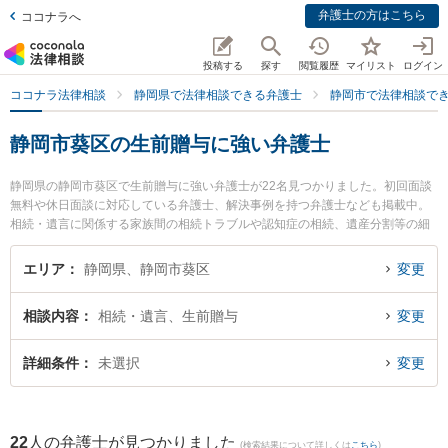
弁護士の方はこちら
ココナラへ
投稿する
探す
閲覧履歴
マイリスト
ログイン
ココナラ法律相談
静岡県で法律相談できる弁護士
静岡市で法律相談で
静岡市葵区の生前贈与に強い弁護士
静岡県の静岡市葵区で生前贈与に強い弁護士が22名見つかりました。初回面談
無料や休日面談に対応している弁護士、解決事例を持つ弁護士なども掲載中。
相続・遺言に関係する家族間の相続トラブルや認知症の相続、遺産分割等の細
かな分野での絞り込み検索もでき便利です。特に磯田法律事務所の磯田 秀樹弁
護士や静岡法律事務所の金光 誉樹弁護士、静岡法律事務所の小川 寛大弁護士の
エリア
静岡県、静岡市葵区
変更
プロフィール情報や弁護士費用、強みなどが注目されています。『静岡市葵区
で土日や夜間に発生した生前贈与のトラブルを今すぐに弁護士に相談したい』
相談内容
相続・遺言、生前贈与
変更
『生前贈与のトラブル解決の実績豊富な近くの弁護士を検索したい』『初回相
談無料で生前贈与を法律相談できる静岡市葵区内の弁護士に相談予約したい』
などでお困りの相談者さんにおすすめです。
詳細条件
未選択
変更
22
人の弁護士が見つかりました
(検索結果について詳しくは
こちら
)