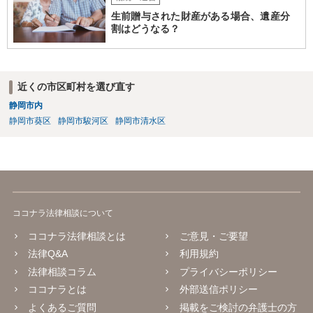
生前贈与された財産がある場合、遺産分
割はどうなる？
近くの市区町村を選び直す
静岡市内
静岡市葵区
静岡市駿河区
静岡市清水区
ココナラ法律相談について
ココナラ法律相談とは
ご意見・ご要望
法律Q&A
利用規約
法律相談コラム
プライバシーポリシー
ココナラとは
外部送信ポリシー
よくあるご質問
掲載をご検討の弁護士の方