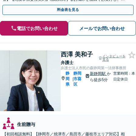
得できる相続の実現を目指します
料金表を見る
電話でお問い合わせ
メールでお問い合わせ
西澤 美和子
インタビューを
見る
弁護士
弁護士法人市民の森静岡第一法律事務所
静
静岡
新静岡駅
か
営業時間：本
岡
市葵
|
日定休日
ら徒歩5分
県
区
生前贈与
【初回相談無料】【静岡市／焼津市／島田市／藤枝市エリア対応】相