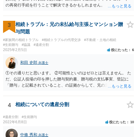
の再発行手続を行うことで解決できるかもしれません。
3
相続トラブル：兄の未払給与主張とマンション贈
与問題
#家族間の相続トラブル
#相続トラブルの代理交渉
#不動産・土地の相続
#生前贈与
#協議
#遺産分割
2025年2月5日
役にたった
6
和田 史郎
弁護士
①その通りだと思います。 ②可能性といのはゼロとは言えません。 た
だ、公証人役場の印を押した贈与契約書、贈与税の支払事実、登記に
「贈与」と記載されていること、の証拠からして、兄の主張は通らな
いようには思います。 ③④その通りだと思います。 話し合いで折り合
わなければ、遺産分割調停を申し立てて進めるのがベターのような気
がしますね。
4
相続についての遺産分割
#遺産分割
#生前贈与
2022年6月8日
役にたった
10
中條 秀和
弁護士