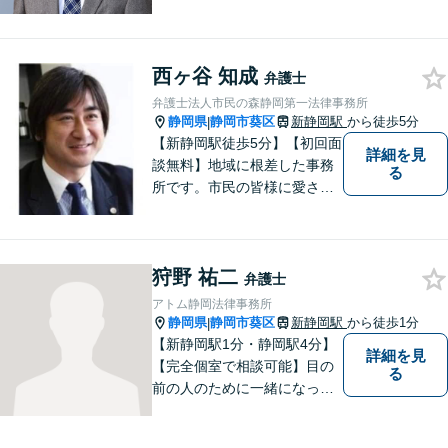
誠実に事件に取り組むことを
心がけています。特に、医療
事故、労災事故、交通事故等
西ヶ谷 知成
の損害賠償請求事件、相続・
弁護士
離婚、破産・個人再生等は、
弁護士法人市民の森静岡第一法律事務所
私が力を注ぎ、得意としてい
静岡県
静岡市葵区
新静岡駅
から徒歩5分
|
る分野です。
【新静岡駅徒歩5分】【初回面
詳細を見
談無料】地域に根差した事務
る
所です。市民の皆様に愛され
る事務所を目指しています。
【法テラス利用可能】【当日
／夜間／休日対応可能】お気
狩野 祐二
軽にご連絡ください。
弁護士
アトム静岡法律事務所
静岡県
静岡市葵区
新静岡駅
から徒歩1分
|
【新静岡駅1分・静岡駅4分】
詳細を見
【完全個室で相談可能】目の
る
前の人のために一緒になって
考え、本気で活動することを
やりがいに日々の弁護士業務