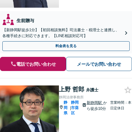
生前贈与
【新静岡駅徒歩1分】【初回相談無料】司法書士・税理士と連携し、
各種手続きに対応できます。【LINE相談対応可】
料金表を見る
電話でお問い合わせ
メールでお問い合わせ
上野 哲郎
弁護士
静岡法律事務所
静
静岡
新静岡駅
か
営業時間：本
岡
市葵
|
日定休日
ら徒歩10分
県
区