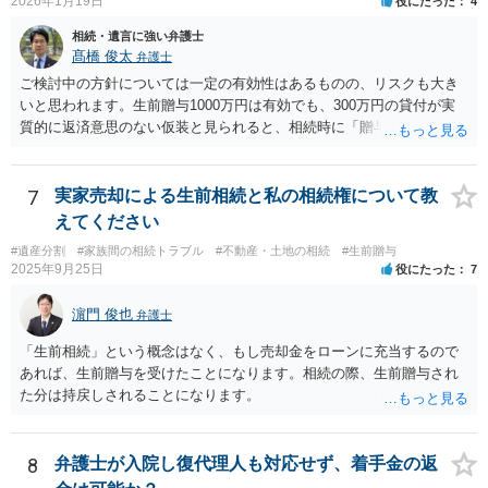
2026年1月19日
役にたった
4
相続・遺言に強い弁護士
髙橋 俊太
弁護士
ご検討中の方針については一定の有効性はあるものの、リスクも大き
いと思われます。生前贈与1000万円は有効でも、300万円の貸付が実
質的に返済意思のない仮装と見られると、相続時に「贈与」と評価さ
れ、子から遺留分侵害額請求を受ける可能性があります。 その他の方
法として考えられるものとしては、 ①信託（家族信託・目的信託） 財
産を信託口に移し、受託者（信頼できる友人や専門職）に管理させ、
7
実家売却による生前相続と私の相続権について教
・生存中はあなたの生活費・介護費に優先充当 ・残余を友人や慈善団
えてください
体へ と使途を厳格に指定。相続ではなく信託帰属になるため、子の関
#遺産分割
#家族間の相続トラブル
#不動産・土地の相続
#生前贈与
与を大きく排除できます。 ②遺言＋生命保険の組合せ 生活資金は手元
2025年9月25日
役にたった
7
に残し、余剰資金で受取人を友人・団体にした保険を活用。保険金は
相続財産とは別枠で、遺留分対策にも有効と思われます。 ③負担付死
濵門 俊也
弁護士
因贈与 「介護・見守り等を条件に、死亡時に財産を渡す」契約。条件
不履行なら無効にでき、老後の安心を担保できます。 ④ 寄附予約＋解
「生前相続」という概念はなく、もし売却金をローンに充当するので
除条件 慈善団体への寄附を予約しつつ、資金不足時は解除できる条項
あれば、生前贈与を受けたことになります。相続の際、生前贈与され
を設定。 などがあり得るかと思われます。
た分は持戻しされることになります。
8
弁護士が入院し復代理人も対応せず、着手金の返