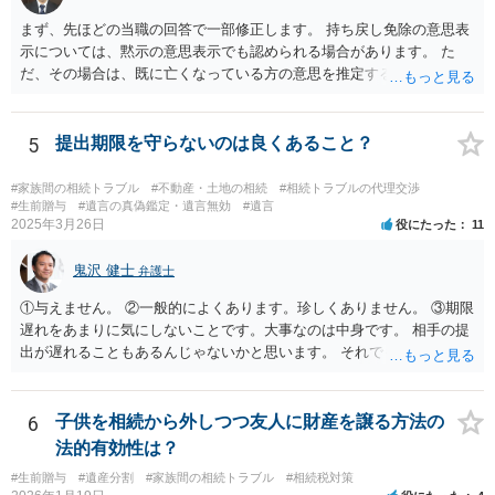
まず、先ほどの当職の回答で一部修正します。 持ち戻し免除の意思表
示については、黙示の意思表示でも認められる場合があります。 た
だ、その場合は、既に亡くなっている方の意思を推定することになり
ますので、なかなか立証のハードルは高いと思われます。それゆえ、
持ち戻し免除の意思表示は書面で明確にしておいていただくべきとい
う結論は変わりません。 誤解を与えるような回答でした。失礼しまし
5
提出期限を守らないのは良くあること？
た。 文言については、「〇〇に対する生前贈与による特別受益の持ち
戻しをすべて免除する」というのがオーソドックスなものですが、ご
#家族間の相続トラブル
#不動産・土地の相続
#相続トラブルの代理交渉
心配ならば、弁護士のところに行って、特別受益となりそうな贈与に
#生前贈与
#遺言の真偽鑑定・遺言無効
#遺言
2025年3月26日
役にたった
11
ついて説明した上で、適切な文言についてご相談してみてはいかがで
しょうか。
鬼沢 健士
弁護士
①与えません。 ②一般的によくあります。珍しくありません。 ③期限
遅れをあまりに気にしないことです。大事なのは中身です。 相手の提
出が遅れることもあるんじゃないかと思います。 それでもあなた有利
にはなりません。
6
子供を相続から外しつつ友人に財産を譲る方法の
法的有効性は？
#生前贈与
#遺産分割
#家族間の相続トラブル
#相続税対策