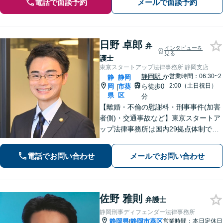
電話で面談予約
メールで面談予約
日野 卓郎
弁
インタビューを
見る
護士
東京スタートアップ法律事務所 静岡支店
静岡駅
か
営業時間：06:30~2
静
静岡
2:00（土日祝日）
岡
市葵
ら徒歩0
|
県
区
分
【離婚・不倫の慰謝料・刑事事件(加害
者側)・交通事故など】東京スタートア
ップ法律事務所は国内29拠点体制で全
国対応！【ご自宅からの電話相談にも
対応(法律相談は完全予約制)】各分野で
電話でお問い合わせ
メールでお問い合わせ
専門性の高い弁護士が寄り添い解決を
サポートします。
佐野 雅則
弁護士
静岡刑事ディフェンダー法律事務所
静岡県
静岡市葵区
営業時間：本日定休日
|