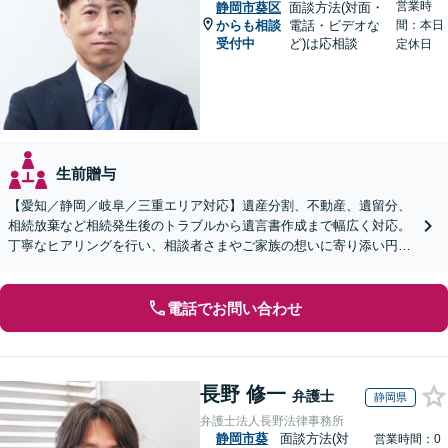
営業時
静岡市葵区
面談方法(対面・
からも相談
電話・ビデオな
間：本日
受付中
ど)は応相談
定休日
生前贈与
【愛知／静岡／岐阜／三重エリア対応】遺産分割、不動産、遺留分、
相続放棄など相続発生後のトラブルから遺言書作成まで幅広く対応。
丁寧なヒアリングを行い、相談者さまやご家族の想いに寄り添い円滑
な解決へ導きます【オンライン面談OK】【休日相談可】
電話でお問い合わせ
長野 修一
弁護士
静岡県
弁護士法人長野法律事務所
静岡市葵
面談方法(対
営業時間：0