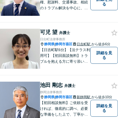
権、慰謝料、交通事故、相続
る
のトラブル解決を中心に、一
人ひとりの「よりよい解決」
を一緒に考え、力を尽くす弁
護士です。遺言書などのご相
談も、お任せください。【静
可児 望
弁護士
岡市の弁護士】
日出町法律事務所
静岡県
静岡市葵区
日吉町駅
から徒歩6分
|
【日吉町駅6分】【法テラス利
詳細を見
用可】【初回面談無料】トラ
る
ブルを抱える方に寄り添い、
その方に合った法的サービス
を提供します。お気軽にご相
談ください。
池田 剛志
弁護士
静岡法律事務所
静岡県
静岡市葵区
新静岡駅
から徒歩10分
|
【初回相談無料】ご依頼を受
詳細を見
ければ、徹底的に調べ、必要
る
な準備をした上で、丁寧かつ