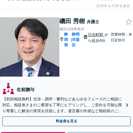
22件中 1-22件を表示
磯田 秀樹
弁護士
磯田法律事務所
静
静岡
日吉町駅
か
営業時間：本
岡
市葵
|
日定休日
ら徒歩4分
県
区
生前贈与
【初回相談無料】交渉・調停・審判などあらゆるフェーズのご相談に
対応。相談者さまのご要望を丁寧にヒアリングし、ご意向を可能な限
り尊重した解決の実現を目指します。遺言書の作成など相続前のご相
談もお任せください【完全個室で対応】
料金表を見る