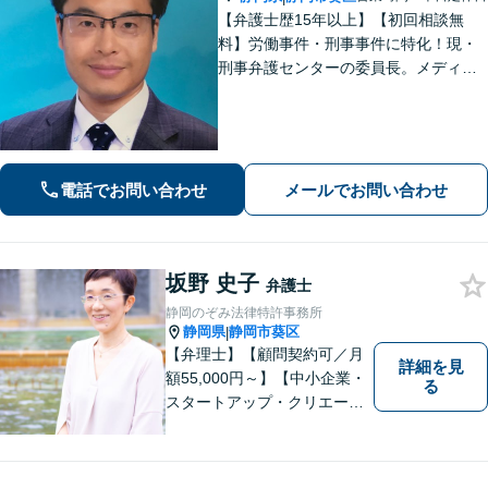
【弁護士歴15年以上】【初回相談無
料】労働事件・刑事事件に特化！現・
刑事弁護センターの委員長。メディア
掲載案件多数！豊富な経験を活かし早
期釈放を目指します【労働・雇用】依
頼者さま目線のサポートを心がけま
す。地域密着型の法律事務所
電話でお問い合わせ
メールでお問い合わせ
坂野 史子
弁護士
静岡のぞみ法律特許事務所
静岡県
静岡市葵区
|
【弁理士】【顧問契約可／月
詳細を見
額55,000円～】【中小企業・
る
スタートアップ・クリエータ
ー支援】契約書チェックや知
的財産権に関する企業法務サ
ポート。「特許、意匠、商