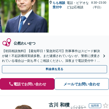
らも相談
電話・ビデオな
8:30~23:00
受付中
ど)は応相談
（平日）
公然わいせつ
【初回相談無料】【最短即日！緊急対応可】刑事事件はスピード解決
が鍵！不起訴獲得実績多数。まだ逮捕されていないが、警察に捜査さ
れている場合は一刻も早くご相談ください。深夜まで電話受付中！痴
漢／盗撮／のぞき／その他性犯罪など
料金表を見る
電話でお問い合わせ
メールでお問い合わせ
古川 和積
福岡県
インタビュ