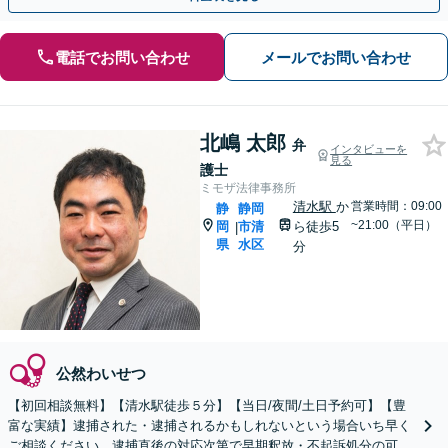
電話でお問い合わせ
メールでお問い合わせ
北嶋 太郎
弁
インタビューを
見る
護士
ミモザ法律事務所
清水駅
か
営業時間：09:00
静
静岡
~21:00（平日）
岡
市清
ら徒歩5
|
県
水区
分
公然わいせつ
【初回相談無料】【清水駅徒歩５分】【当日/夜間/土日予約可】【豊
富な実績】逮捕された・逮捕されるかもしれないという場合いち早く
ご相談ください。逮捕直後の対応次第で早期釈放・不起訴処分の可能