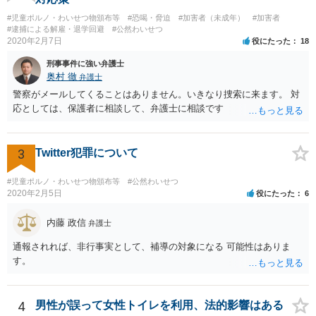
#児童ポルノ・わいせつ物頒布等
#恐喝・脅迫
#加害者（未成年）
#加害者
#逮捕による解雇・退学回避
#公然わいせつ
2020年2月7日
役にたった
18
刑事事件に強い弁護士
奥村 徹
弁護士
警察がメールしてくることはありません。いきなり捜索に来ます。 対
応としては、保護者に相談して、弁護士に相談です
3
Twitter犯罪について
#児童ポルノ・わいせつ物頒布等
#公然わいせつ
2020年2月5日
役にたった
6
内藤 政信
弁護士
通報されれば、非行事実として、補導の対象になる 可能性はありま
す。
4
男性が誤って女性トイレを利用、法的影響はある