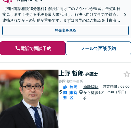
【初回電話相談10分無料】解決に向けてのノウハウが豊富。最短即日
接見します！使える手段を最大限活用し、解決へ向けて全力で対応。
逮捕されてからの初動が重要です。まずはお早めにご相談を【東海エ
リア対応可】【裁判員裁判対応可】【新清水駅5分】
料金表を見る
電話で面談予約
メールで面談予約
上野 哲郎
弁護士
静岡法律事務所
新静岡駅
営業時間：09:00
静
静岡
~17:30（平日）
岡
市葵
から徒歩10
|
県
区
分