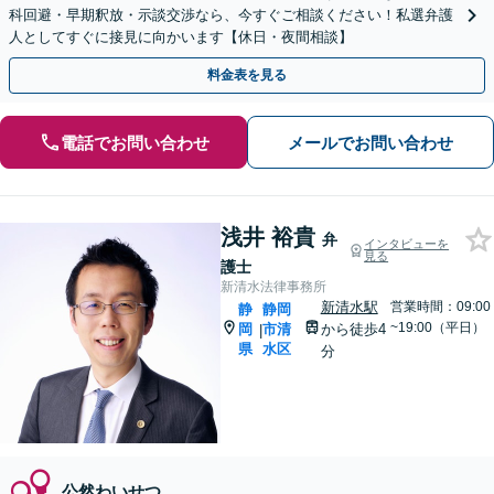
科回避・早期釈放・示談交渉なら、今すぐご相談ください！私選弁護
人としてすぐに接見に向かいます【休日・夜間相談】
料金表を見る
電話でお問い合わせ
メールでお問い合わせ
浅井 裕貴
弁
インタビューを
見る
護士
新清水法律事務所
新清水駅
営業時間：09:00
静
静岡
~19:00（平日）
岡
市清
から徒歩4
|
県
水区
分
公然わいせつ