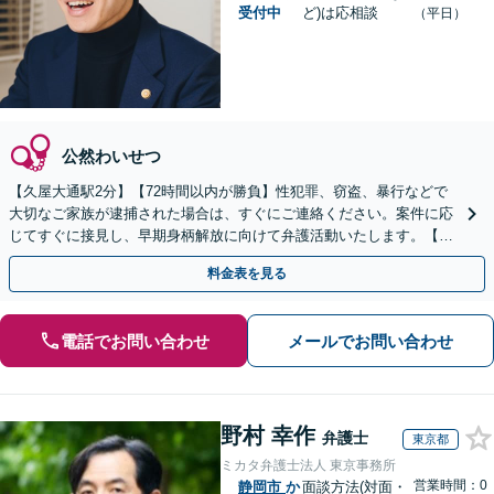
受付中
ど)は応相談
（平日）
公然わいせつ
【久屋大通駅2分】【72時間以内が勝負】性犯罪、窃盗、暴行などで
大切なご家族が逮捕された場合は、すぐにご連絡ください。案件に応
じてすぐに接見し、早期身柄解放に向けて弁護活動いたします。【休
日・夜間面談可能】【ご依頼時は相談料無料】
料金表を見る
電話でお問い合わせ
メールでお問い合わせ
野村 幸作
弁護士
東京都
ミカタ弁護士法人 東京事務所
営業時間：0
静岡市
か
面談方法(対面・