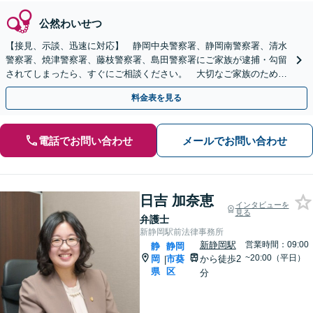
公然わいせつ
【接見、示談、迅速に対応】 静岡中央警察署、静岡南警察署、清水
警察署、焼津警察署、藤枝警察署、島田警察署にご家族が逮捕・勾留
されてしまったら、すぐにご相談ください。 大切なご家族のために
迅速に対応します。
料金表を見る
電話でお問い合わせ
メールでお問い合わせ
日吉 加奈恵
インタビューを
見る
弁護士
新静岡駅前法律事務所
新静岡駅
営業時間：09:00
静
静岡
~20:00（平日）
岡
市葵
から徒歩2
|
県
区
分