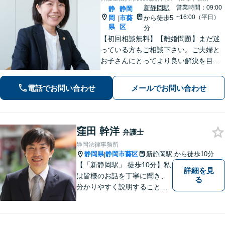
新静岡駅
営業時間：09:00
静
静岡
~16:00（平日）
岡
市葵
から徒歩5
|
県
区
分
【初回相談無料】【離婚問題】まだ迷
っている方もご相談下さい。ご夫婦と
お子さんにとってより良い解決を目指
します。相続・交通事故・債務整理・
労働問題など、幅広いお悩みに対応し
電話でお問い合わせ
メールでお問い合わせ
ます。【静岡市／焼津市／島田市／藤
枝市エリア対応】
窪田 幹洋
弁護士
静岡法律事務所
静岡県
静岡市葵区
新静岡駅
から徒歩10分
|
【「新静岡駅」 徒歩10分】私
詳細を見
は皆様のお話を丁寧に聞き、
る
分かりやすく説明することを
心がけています。 不安や疑問
を解消し、より良い紛争解決
に向けて全力でサポートしま