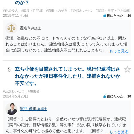
のか？
#住居侵入
#痴漢・性犯罪
#盗撮・のぞき
#公然わいせつ
#冤罪・無実・正当防衛
2019年11月5日
役にたった
10
匿名A
弁護士
痴漢、盗撮などの罪には、もちろんそのような行為がない以上、問わ
れることはありません。 建造物侵入は過失によって入ってしまった場
合は処罰しないので、建造物侵入罪に問われることもないでしょう。
自ら警察署に行っていることから、逃亡のおそれも認められず逮捕さ
れることもないでしょうし、そのまま帰された以上おそらく立件もさ
れず取り調べもないと思います。
5
立ち小便を目撃されてしまった。現行犯逮捕はさ
れなかったが後日事件化したり、逮捕されないか
不安です。
#公然わいせつ
#加害者
2024年5月20日
役にたった
10
濵門 俊也
弁護士
【回答１】ご指摘のとおり、公然わいせつ罪は現行犯逮捕か、連続犯
（隔日の犯行、目撃情報多数）等の事件でない限り検挙されていませ
ん。事件化の可能性は極めて低いと思います。 【回答２】先に指摘し