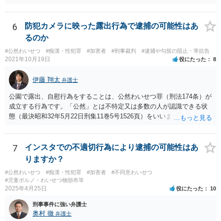
たとおり、本件は事件化されません。
6
防犯カメラに映った露出行為で逮捕の可能性はあ
るのか
#公然わいせつ
#痴漢・性犯罪
#加害者
#刑事裁判
#逮捕や勾留の阻止・準抗告
2021年10月19日
役にたった
8
伊藤 翔太
弁護士
公園で露出、自慰行為をすることは、公然わいせつ罪（刑法174条）が
成立する行為です。「公然」とは不特定又は多数の人が認識できる状
態（最決昭和32年5月22日刑集11巻5号1526頁）をいいます。公園は不
特定多数の人間が利用する場所ですので、この場所で、露出や自慰を
することは公然わいせつとなるでしょう。このような行為は実際に不
特定多数の者に認識される必要まではありません。 ですので、事実と
7
インスタでの不適切行為により逮捕の可能性はあ
して公然わいせつ罪が成立している可能性が高いですし、防犯カメラ
りますか？
に写っているとすればそれが証拠となるため、なんらかの刑事処分が
#公然わいせつ
#痴漢・性犯罪
#加害者
#不同意わいせつ
なされる可能性はあります。もちろん逮捕されるリスクもございます
#児童ポルノ・わいせつ物頒布等
が、そこは他に逃亡や罪証隠滅の可能性等も考慮しなければならない
2025年4月25日
役にたった
10
ので、なんともいえません（ただし、ご質問のないようからするとそ
刑事事件に強い弁護士
れほど逮捕リスクは高くないのではないかと思います）。
奥村 徹
弁護士