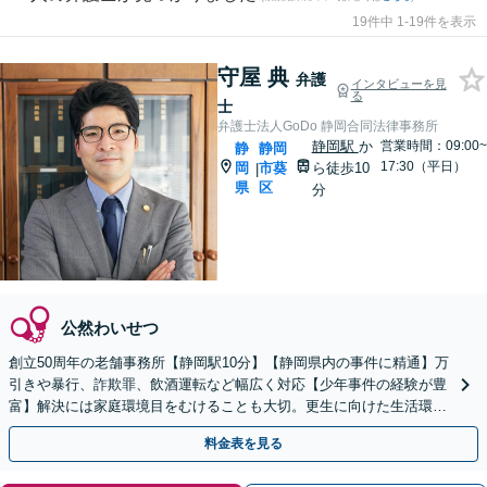
19件中 1-19件を表示
守屋 典
弁護
インタビューを見
る
士
弁護士法人GoDo 静岡合同法律事務所
静岡駅
か
営業時間：09:00~
静
静岡
17:30（平日）
岡
市葵
ら徒歩10
|
県
区
分
公然わいせつ
創立50周年の老舗事務所【静岡駅10分】【静岡県内の事件に精通】万
引きや暴行、詐欺罪、飲酒運転など幅広く対応【少年事件の経験が豊
富】解決には家庭環境目をむけることも大切。更生に向けた生活環境
の整備等具体的にアドバイスします【初回面談無料】
料金表を見る