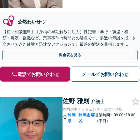
公然わいせつ
【初回相談無料】【身柄の早期解放に注力】性犯罪・暴行・窃盗・横
領・痴漢・盗撮など。刑事事件は時間との勝負です。多数の示談を成
立させてきた経験と迅速なアクションで、最善の解決を目指します
【新静岡駅直結】【夜間・休日相談可】
料金表を見る
電話でお問い合わせ
メールでお問い合わせ
佐野 雅則
弁護士
静岡刑事ディフェンダー法律事務所
静岡
静岡市葵
営業時間：09:00~18:00
|
県
区
（平日）