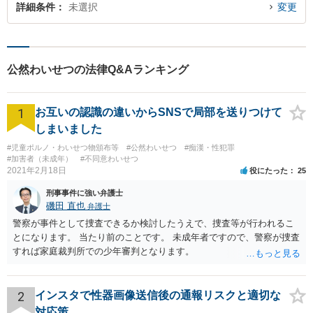
詳細条件
未選択
変更
公然わいせつの法律Q&Aランキング
1
お互いの認識の違いからSNSで局部を送りつけて
しまいました
#児童ポルノ・わいせつ物頒布等
#公然わいせつ
#痴漢・性犯罪
#加害者（未成年）
#不同意わいせつ
2021年2月18日
役にたった
25
刑事事件に強い弁護士
磯田 直也
弁護士
警察が事件として捜査できるか検討したうえで、捜査等が行われるこ
とになります。 当たり前のことです。 未成年者ですので、警察が捜査
すれば家庭裁判所での少年審判となります。
2
インスタで性器画像送信後の通報リスクと適切な
対応策