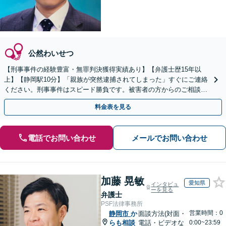
公然わいせつ
【刑事事件の経験豊富・無罪判決獲得実績あり】【弁護士歴15年以
上】【静岡駅10分】「親族が突然逮捕されてしまった」すぐにご連絡
ください。刑事事件はスピード勝負です。被害者の方からのご相談も
承っています。【初回相談無料】【夜間・休日相談可能】
料金表を見る
電話でお問い合わせ
メールでお問い合わせ
加藤 晃敏
愛知県
インタビュ
ーを見る
弁護士
PSF法律事務所
営業時間：0
静岡市
か
面談方法(対面・
らも相談
電話・ビデオな
0:00~23:59