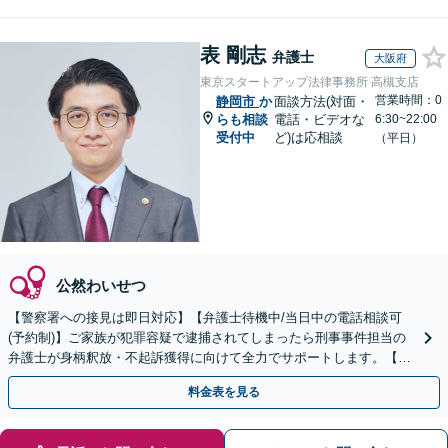
表 剛志
弁護士
大阪府
東京スタートアップ法律事務所 高槻支店
営業時間：0
静岡市
か
面談方法(対面・
らも相談
電話・ビデオな
6:30~22:00
受付中
ど)は応相談
（平日）
公然わいせつ
【警察署への接見は即日対応】【弁護士待機中/当日中の電話相談可
(予約制)】ご家族が犯罪容疑で逮捕されてしまったら刑事事件担当の
弁護士が身柄釈放・不起訴獲得に向けて全力でサポートします。【毎
月100名以上の相談実績】【全国対応】
料金表を見る