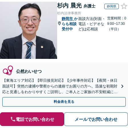
杉内 晨光
弁護士
静岡県
杉内法律事務所
営業時間：0
静岡市
か
面談方法(対面・
らも相談
電話・ビデオな
9:00~17:30
受付中
ど)は応相談
（平日）
公然わいせつ
【東海エリア対応】【即日接見対応】【少年事件対応】【夜間・休日
面談可】突然の逮捕や警察からの連絡でお困りの方へ。迅速な初期対
応と見通しをわかりやすくご説明し、ご本人とご家族の不安軽減に努
めます。早めにご相談ください。
料金表を見る
電話でお問い合わせ
メールでお問い合わせ