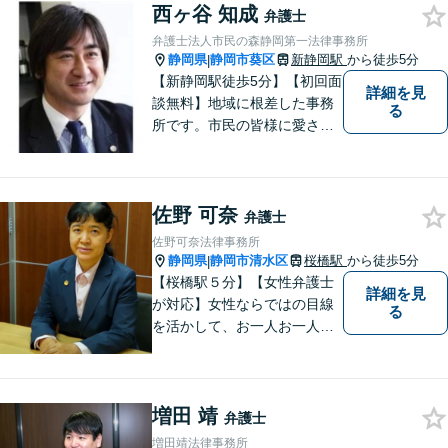
西ヶ谷 知成
す。 どんな些細なことでも結
弁護士
構ですので、お気軽にご相談
弁護士法人市民の森静岡第一法律事務所
ください。
静岡県
静岡市葵区
新静岡駅
から徒歩5分
|
【新静岡駅徒歩5分】【初回面
詳細を見
談無料】地域に根差した事務
る
所です。市民の皆様に愛され
る事務所を目指しています。
【法テラス利用可能】【当日
／夜間／休日対応可能】お気
佐野 可奈
軽にご連絡ください。
弁護士
佐野可奈法律事務所
静岡県
静岡市清水区
桜橋駅
から徒歩5分
|
【桜橋駅５分】【女性弁護士
詳細を見
が対応】女性ならではの目線
る
を活かして、お一人お一人の
ご相談に対して地道に誠実に
応え、依頼者様のお悩み解決
に尽力いたします。お話をじ
増田 靖
っくり聞かせていただきま
弁護士
す。法律面・精神面の両方か
増田靖法律事務所