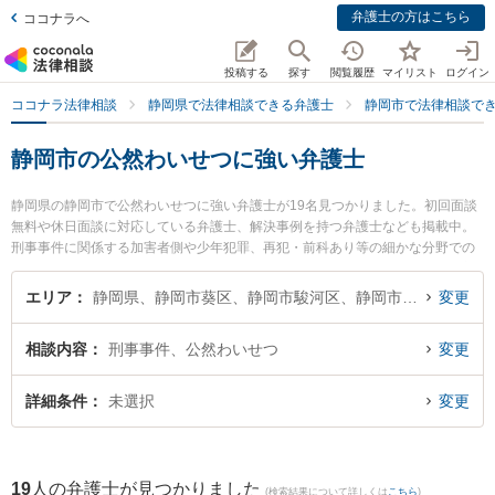
弁護士の方はこちら
ココナラへ
投稿する
探す
閲覧履歴
マイリスト
ログイン
ココナラ法律相談
静岡県で法律相談できる弁護士
静岡市で法律相談で
静岡市の公然わいせつに強い弁護士
静岡県の静岡市で公然わいせつに強い弁護士が19名見つかりました。初回面談
無料や休日面談に対応している弁護士、解決事例を持つ弁護士なども掲載中。
刑事事件に関係する加害者側や少年犯罪、再犯・前科あり等の細かな分野での
絞り込み検索もでき便利です。特に弁護士法人GoDo 静岡合同法律事務所の守
屋 典弁護士や東京スタートアップ法律事務所 静岡支店の日野 卓郎弁護士、ミ
エリア
静岡県、静岡市葵区、静岡市駿河区、静岡市清水区
変更
モザ法律事務所の北嶋 太郎弁護士のプロフィール情報や弁護士費用、強みなど
が注目されています。『静岡市で土日や夜間に発生した公然わいせつのトラブ
相談内容
刑事事件、公然わいせつ
変更
ルを今すぐに弁護士に相談したい』『公然わいせつのトラブル解決の実績豊富
な近くの弁護士を検索したい』『初回相談無料で公然わいせつを法律相談でき
る静岡市内の弁護士に相談予約したい』などでお困りの相談者さんにおすすめ
詳細条件
未選択
変更
です。
19
人の弁護士が見つかりました
(検索結果について詳しくは
こちら
)