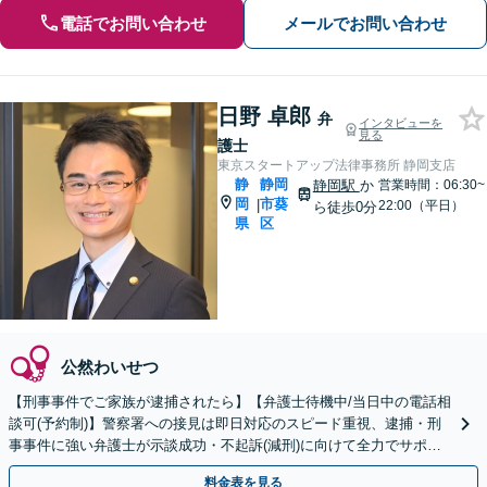
電話でお問い合わせ
メールでお問い合わせ
日野 卓郎
弁
インタビューを
見る
護士
東京スタートアップ法律事務所 静岡支店
静
静岡
静岡駅
か
営業時間：06:30~
岡
市葵
|
22:00（平日）
ら徒歩0分
県
区
公然わいせつ
【刑事事件でご家族が逮捕されたら】【弁護士待機中/当日中の電話相
談可(予約制)】警察署への接見は即日対応のスピード重視、逮捕・刑
事事件に強い弁護士が示談成功・不起訴(減刑)に向けて全力でサポー
トします。【加害者側の相談専門】
料金表を見る