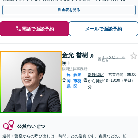
性が高まります。被害者の方のサポートも行います。
料金表を見る
電話で面談予約
メールで面談予約
金光 誉樹
弁
インタビューを
見る
護士
静岡法律事務所
新静岡駅
営業時間：09:00
静
静岡
~18:30（平日）
岡
市葵
から徒歩10
|
県
区
分
公然わいせつ
逮捕・警察からの呼び出しは「時間」との勝負です。盗撮などの、前