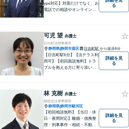
詳細を見
ype対応】対面だけでなく、お
る
電話での相談やオンライン相
談も承っています！担当させ
て頂いた依頼者様に、「会え
て良かった」と納得していた
可児 望
だける最善の解決を目指しま
弁護士
す。【ウェブ予約システムで
日出町法律事務所
迅速な対応】
静岡県
静岡市葵区
日吉町駅
から徒歩6分
|
【日吉町駅6分】【法テラス利
詳細を見
用可】【初回面談無料】トラ
る
ブルを抱える方に寄り添い、
その方に合った法的サービス
を提供します。お気軽にご相
談ください。
林 克樹
弁護士
林総合法律事務所
静岡県
静岡市駿河区
|
【初回相談無料】【当日・休
詳細を見
日・夜間対応】離婚・債務整
る
理・刑事事件・相続・不動産