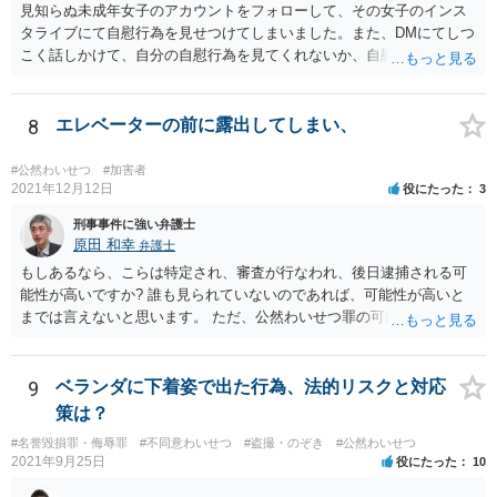
見知らぬ未成年女子のアカウントをフォローして、その女子のインス
タライブにて自慰行為を見せつけてしまいました。また、DMにてしつ
こく話しかけて、自分の自慰行為を見てくれないか、自慰行為を見せ
てくれないかと何度も頼んでしまいました。 という行為は、青少年条
例違反（わいせつ行為）や公然わいせつ罪を疑われる行為で、警察に
知られれば捜査が始まるでしょう。 逮捕される危険はありますが、
8
エレベーターの前に露出してしまい、
可能性の％はわかりません。 対応としては自首は有効だとは思います
が、なかなな自首として受理されることがないのと、あちらがどの警
#公然わいせつ
#加害者
察なのかがわからないとあちらの警察に検挙されることもあるので、
2021年12月12日
役にたった
3
容易ではない感じです
刑事事件に強い弁護士
原田 和幸
弁護士
もしあるなら、こらは特定され、審査が行なわれ、後日逮捕される可
能性が高いですか? 誰も見られていないのであれば、可能性が高いと
までは言えないと思います。 ただ、公然わいせつ罪の可能性がありま
すので、今後は止めたほうがよいと思います。
9
ベランダに下着姿で出た行為、法的リスクと対応
策は？
#名誉毀損罪・侮辱罪
#不同意わいせつ
#盗撮・のぞき
#公然わいせつ
2021年9月25日
役にたった
10