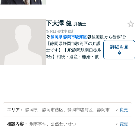
問題・交通事故等、多数の解
決実績あり。お悩みに真摯に
向き合うことを心がけていま
す。法人・個人事業主の事業
下大澤 健
弁護士
再建・債務整理の問題解決に
あおば法律事務所
自信があります。
静岡県
静岡市駿河区
静岡駅
から徒歩2分
|
【静岡県静岡市駿河区の弁護
詳細を見
士です】【JR静岡駅南口徒歩
る
3分】相続・遺産・離婚・債務
整理・交通事故・不動産取引
などの個人に関わる問題や契
約・商取引・債権回収・事業
整理など企業に関わる問題を
幅広く取り扱っております。
どうぞお気軽にご相談くださ
い。
エリア
静岡県、静岡市葵区、静岡市駿河区、静岡市清水区
変更
相談内容
刑事事件、公然わいせつ
変更