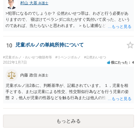
村山 大基
弁護士
>犯罪になるのでしょうか？ 公然わいせつ罪は、わざと行う必要があ
りますので、 寝ぼけてベランダに出たがすぐ気付いて戻った、という
のであれば、当たらないと思われます。 ＞もし逮捕などされたらどう
したらよいでしょうか。 当番弁護士を呼ぶように警察に伝えましょ
う。 当番弁護士というのは、捕まったばかりの方に会いに行き、 無料
で１回助言してくれる弁護士のことです。 ただ、お書きいただいた事
10
児童ポルノの単純所持について
情からすると逮捕の可能性は高くないと思います。
#児童ポルノ・わいせつ物頒布等
#リベンジポルノ
#公然わいせつ
2022年1月7日
役にたった
4
内藤 政信
弁護士
児童ポルノ法2条に、判断基準が、記載されています。 １，児童を相
手とする、または児童による性交、性交類似行為などを行う児童の姿
態 ２，他人が児童の性器などを触る行為または他人の性器などを触る
行為などを行う児童の姿態であり、性欲を興奮させる、または刺激す
るもの ３、衣服の全部または一部を着けない児童の姿態であり、殊更
に児童の性的な部位(性器・性器の周辺・臀部・胸部)が露出または強調
もっとみる
されているものであり、性欲を興奮させる、または刺激するもの これ
らにあたらないという判断でしょう。 したがって、入手しても問題な
いですね。