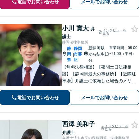
電話でお問い合わせ
メールでお問い合わせ
小川 寛大
弁
インタビューを
見る
護士
静岡法律事務所
新静岡駅
営業時間：09:00
静
静岡
~21:00（平日）
岡
市葵
から徒歩10
|
県
区
分
【無料法律相談】【夜間土日法律相
談】【静岡県最大の事務所】【近隣駐
車場】弁護士に依頼した場合のメリッ
ト・デメリットを丁寧に説明します。
電話でお問い合わせ
メールでお問い合わせ
西澤 美和子
インタビューを
見る
弁護士
弁護士法人市民の森静岡第一法律事務所