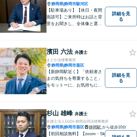
らサポートいたします。
静岡県
静岡市駿河区
|
【駐車場あり】【休日・夜間
詳細を見
面談可】ご来所時はお話と背
る
景をお聞きし、全体像と選択
肢が見えた上で、ご本人が納
得いくようお伝えするよう努
めています。お気軽にご相談
ください。
濱田 六法
弁護士
まどか法律事務所
静岡県
静岡市葵区
|
【新静岡駅近く】「依頼者さ
詳細を見
まの気持ちを尊重すること」
る
をモットーに、お気持ちに寄
り添い対応いたします【離
婚・男女問題】離婚調停／養
育費／財産分与などのお悩み
ご相談ください【交通事故】
杉山 雄峰
弁護士
豊富な経験と実績で早期に解
弁護士法人GoDo 静岡合同法律事務所
決
静岡県
静岡市葵区
静岡駅
から徒歩10分
|
【初回相談無料】【zoom・Sk