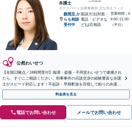
ーを見る
弁護士
ネクスパート法律事務所 北九州オフィス
営業時間：0
静岡市
か
面談方法(対面・
らも相談
電話・ビデオな
9:00~21:00
受付中
ど)は応相談
（平日）
公然わいせつ
【全国13拠点／24時間受付】痴漢・盗撮・不同意わいせつで逮捕され
たら、すぐにご相談ください。刑事事件の示談交渉の経験豊富な弁護
士がスピード対応します！不起訴・早期釈放を目指して粘りの弁護活
動を行います。
料金表を見る
電話でお問い合わせ
メールでお問い合わせ