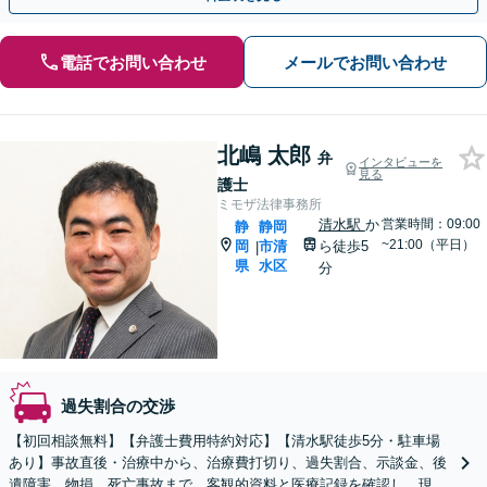
電話でお問い合わせ
メールでお問い合わせ
北嶋 太郎
弁
インタビューを
見る
護士
ミモザ法律事務所
清水駅
か
営業時間：09:00
静
静岡
~21:00（平日）
岡
市清
ら徒歩5
|
県
水区
分
過失割合の交渉
【初回相談無料】【弁護士費用特約対応】【清水駅徒歩5分・駐車場
あり】事故直後・治療中から、治療費打切り、過失割合、示談金、後
遺障害、物損、死亡事故まで。客観的資料と医療記録を確認し、現在