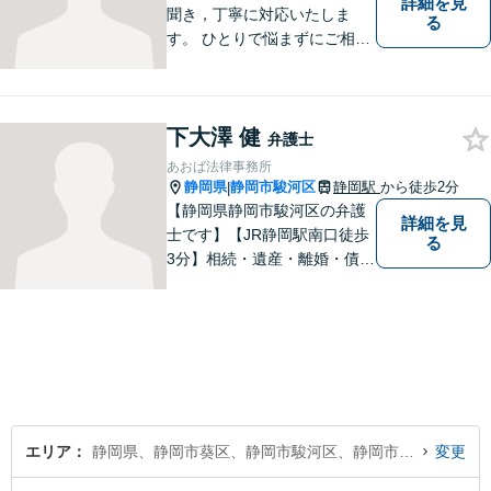
詳細を見
聞き，丁寧に対応いたしま
る
す。 ひとりで悩まずにご相談
ください。
下大澤 健
弁護士
あおば法律事務所
静岡県
静岡市駿河区
静岡駅
から徒歩2分
|
【静岡県静岡市駿河区の弁護
詳細を見
士です】【JR静岡駅南口徒歩
る
3分】相続・遺産・離婚・債務
整理・交通事故・不動産取引
などの個人に関わる問題や契
約・商取引・債権回収・事業
整理など企業に関わる問題を
幅広く取り扱っております。
どうぞお気軽にご相談くださ
い。
エリア
静岡県、静岡市葵区、静岡市駿河区、静岡市清水区
変更