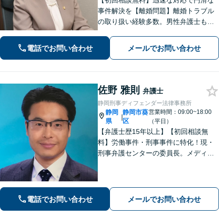
【初回相談無料】迅速な対応で円滑な
事件解決を【離婚問題】離婚トラブル
の取り扱い経験多数。男性弁護士も在
籍で男女双方の視点から最適なアドバ
イス【相続問題】全国出張も対応。関
電話でお問い合わせ
メールでお問い合わせ
連士業とも連携し、満足度の高い相続
を実現できるよう努めます【新静岡駅
直結】
佐野 雅則
弁護士
静岡刑事ディフェンダー法律事務所
静岡
静岡市葵
営業時間：09:00~18:00
|
県
区
（平日）
【弁護士歴15年以上】【初回相談無
料】労働事件・刑事事件に特化！現・
刑事弁護センターの委員長。メディア
掲載案件多数！豊富な経験を活かし早
期釈放を目指します【労働・雇用】依
頼者さま目線のサポートを心がけま
す。地域密着型の法律事務所
電話でお問い合わせ
メールでお問い合わせ