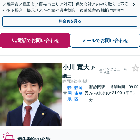
／焼津市／島田市／藤枝市エリア対応】保険会社とのやり取りに不安
がある場合、提示された金額や過失割合、後遺障害の判断に納得でき
ない場合など、弁護士が適切にアドバイスいたします
料金表を見る
電話でお問い合わせ
メールでお問い合わせ
小川 寛大
弁
インタビューを
見る
護士
静岡法律事務所
新静岡駅
営業時間：09:00
静
静岡
~21:00（平日）
岡
市葵
から徒歩10
|
県
区
分
過失割合の交渉