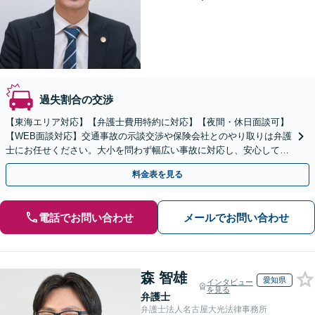
過失割合の交渉
【東海エリア対応】【弁護士費用特約に対応】【夜間・休日面談可】
【WEB面談対応】交通事故の示談交渉や保険会社とのやり取りは弁護
士にお任せください。大小を問わず幅広い事故に対応し、安心して治
療に専念できるようサポートいたします。
料金表を見る
電話でお問い合わせ
メールでお問い合わせ
森 智雄
愛知県
インタビュー
を見る
弁護士
弁護士法人名古屋大光法律事務所