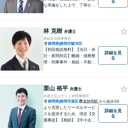
る
な準備をした上で、丁寧かつ
誠実に事件に取り組むことを
心がけています。特に、医療
事故、労災事故、交通事故等
林 克樹
の損害賠償請求事件、相続・
弁護士
離婚、破産・個人再生等は、
林総合法律事務所
私が力を注ぎ、得意としてい
静岡県
静岡市駿河区
|
る分野です。
【初回相談無料】【当日・休
詳細を見
日・夜間対応】離婚・債務整
る
理・刑事事件・相続・不動産
問題・交通事故等、多数の解
決実績あり。お悩みに真摯に
向き合うことを心がけていま
す。法人・個人事業主の事業
栗山 裕平
弁護士
再建・債務整理の問題解決に
弁護士法人サリュ 静岡事務所
自信があります。
静岡県
静岡市葵区
新静岡駅
から徒歩3分
|
より充実したリーガルサービ
詳細を見
スを提供するため、現在【交
る
通事故】【相続】【中小企業
法務】の３分野を中心にご依