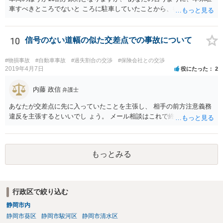
車すべきところでないと ころに駐車していたことから、後退車両のさ
またげに なることも予見されるし、あなたが後退してきたことに きず
いたならクラクションを鳴らす必要もあるでしょう。 駐車スペースで
ないところに停めていることの合図と して、補助ランプも点灯してお
10
信号のない道幅の似た交差点での事故について
く必要もあるでしょうね。 ２割くらいは過失がありそうですね。 私見
です。
#物損事故
#自動車事故
#過失割合の交渉
#保険会社との交渉
2019年4月7日
役にたった
2
内藤 政信
弁護士
あなたが交差点に先に入っていたことを主張し、 相手の前方注意義務
違反を主張するといいでし ょう。 メール相談はこれで終わります。
もっとみる
行政区で絞り込む
静岡市内
静岡市葵区
静岡市駿河区
静岡市清水区