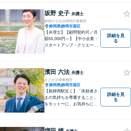
坂野 史子
弁護士
静岡のぞみ法律特許事務所
静岡県
静岡市葵区
|
【弁理士】【顧問契約可／月
詳細を見
額55,000円～】【中小企業・
る
スタートアップ・クリエータ
ー支援】契約書チェックや知
的財産権に関する企業法務サ
ポート。「特許、意匠、商
標、著作権、不正競争防止法
濱田 六法
弁護士
の専門知識・経験豊富」「リ
まどか法律事務所
ーガルフォースの高精度契約
静岡県
静岡市葵区
|
書チェック」
【新静岡駅近く】「依頼者さ
詳細を見
まの気持ちを尊重すること」
る
をモットーに、お気持ちに寄
り添い対応いたします【離
婚・男女問題】離婚調停／養
育費／財産分与などのお悩み
ご相談ください【交通事故】
増田 靖