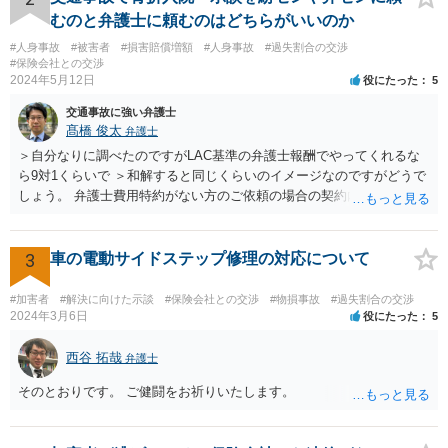
害として、告訴状を警察に出したものと思います。それであれば、相
むのと弁護士に頼むのはどちらがいいのか
手方については処罰されます。 他方で、怪我のない相手方は、自らの
#人身事故
#被害者
#損害賠償増額
#人身事故
#過失割合の交渉
怪我についての告訴については、相手方がご質問者様に対してするこ
#保険会社との交渉
とはできません。また、お子さんやご質問者様の怪我についての告訴
2024年5月12日
役にたった
5
をすることもできません。 告訴することができるのは被害者または被
交通事故に強い弁護士
害者の法定代理人（お子さんの親権者）だからです。 そうすると、ご
髙橋 俊太
弁護士
質問者様の事件（お子さんに対する過失傷害罪）も検察に送致される
というのはちょっと疑問が湧くところです。 というのも、お子さんや
＞自分なりに調べたのですがLAC基準の弁護士報酬でやってくれるな
ご質問者様あるいは他の親権者様が、ご質問者様を処罰するためにわ
ら9対1くらいで ＞和解すると同じくらいのイメージなのですがどうで
ざわざ告訴状を出すのか？という疑問があるためです。 どういう理由
しょう。 弁護士費用特約がない方のご依頼の場合の契約内容などは各
でご質問者様も送致されるのか、確認したほうが良いと思います。 他
事務所の報酬基準によって区々かと思われます。 ＞あと紛センや弁セ
の交通違反で送致ということ（例えば信号無視など）が想定されます
ンで最初から10対0を主張したり期待するのは難しいのでしょうか。
が、そういった事情もないようなので、やはり確認した方が良いと思
＞1か2は譲らないとセンターとしても無理とかやりたくないとかある
3
車の電動サイドステップ修理の対応について
います。
のでしょうか。 私見では、そのようなことはないように思います。紛
セン等においても、基本的には、損害論も責任論も裁判所と同じよう
#加害者
#解決に向けた示談
#保険会社との交渉
#物損事故
#過失割合の交渉
な視点で解決が目指されることになります。
2024年3月6日
役にたった
5
西谷 拓哉
弁護士
そのとおりです。 ご健闘をお祈りいたします。