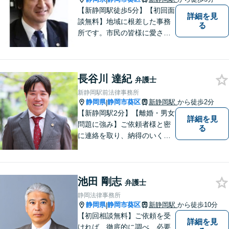
【新静岡駅徒歩5分】【初回面
詳細を見
談無料】地域に根差した事務
る
所です。市民の皆様に愛され
る事務所を目指しています。
【法テラス利用可能】【当日
／夜間／休日対応可能】お気
長谷川 達紀
軽にご連絡ください。
弁護士
新静岡駅前法律事務所
静岡県
静岡市葵区
新静岡駅
から徒歩2分
|
【新静岡駅2分】【離婚・男女
詳細を見
問題に強み】ご依頼者様と密
る
に連絡を取り、納得のいく解
決へと導きます。法的トラブ
ルは非常に辛いものですの
で、精神面のサポートも積極
池田 剛志
的に行っております。お困り
弁護士
でしたら、お気軽にご相談く
静岡法律事務所
ださい！
静岡県
静岡市葵区
新静岡駅
から徒歩10分
|
【初回相談無料】ご依頼を受
詳細を見
ければ、徹底的に調べ、必要