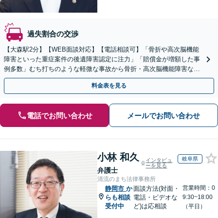
過失割合の交渉
【大森駅2分】【WEB面談対応】【電話相談可】「骨折や高次脳機能
障害といった重症案件の後遺障害認定に注力」「賠償金が増額した事
例多数」むち打ちのような軽微な事故から骨折・高次脳機能障害など
の重症事故まで、事故の規模に関わらず対応いたします
料金表を見る
電話でお問い合わせ
メールでお問い合わせ
小林 和久
岐阜県
インタビュ
ーを見る
弁護士
清流のまち法律事務所
営業時間：0
静岡市
か
面談方法(対面・
らも相談
電話・ビデオな
9:30~18:00
受付中
ど)は応相談
（平日）