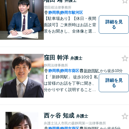
弁護士
豊富な経験と実績で早期に解
増田靖法律事務所
決
静岡県
静岡市駿河区
|
【駐車場あり】【休日・夜間
詳細を見
面談可】ご来所時はお話と背
る
景をお聞きし、全体像と選択
肢が見えた上で、ご本人が納
得いくようお伝えするよう努
めています。お気軽にご相談
ください。
窪田 幹洋
弁護士
静岡法律事務所
静岡県
静岡市葵区
新静岡駅
から徒歩10分
|
【「新静岡駅」 徒歩10分】私
詳細を見
は皆様のお話を丁寧に聞き、
る
分かりやすく説明することを
心がけています。 不安や疑問
を解消し、より良い紛争解決
に向けて全力でサポートしま
西ヶ谷 知成
す。 どんな些細なことでも結
弁護士
構ですので、お気軽にご相談
弁護士法人市民の森静岡第一法律事務所
ください。
静岡県
静岡市葵区
新静岡駅
から徒歩5分
|