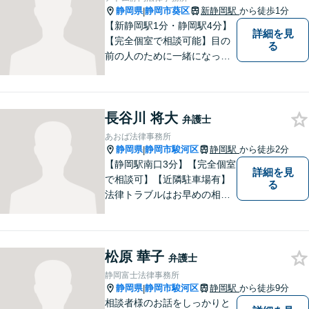
らサポートいたします。
静岡県
静岡市葵区
新静岡駅
から徒歩1分
|
【新静岡駅1分・静岡駅4分】
詳細を見
【完全個室で相談可能】目の
る
前の人のために一緒になって
考え、本気で活動することを
やりがいに日々の弁護士業務
に励んでいます。 依頼者様と
長谷川 将大
のコミュニケーションを尊重
弁護士
し、常に最善を尽くすことを
あおば法律事務所
お約束します。 ぜひご相談く
静岡県
静岡市駿河区
静岡駅
から徒歩2分
|
ださい。
【静岡駅南口3分】【完全個室
詳細を見
で相談可】【近隣駐車場有】
る
法律トラブルはお早めの相談
が納得のいく解決への第一歩
です。ご相談にお越しくださ
った方々が、お話しやすい環
松原 華子
境を整えておりますのでぜひ
弁護士
お気軽にご相談ください。
静岡富士法律事務所
静岡県
静岡市駿河区
静岡駅
から徒歩9分
|
相談者様のお話をしっかりと