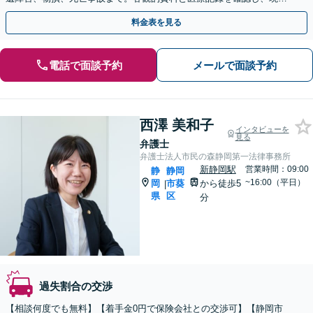
の段階に応じた方針をご説明します。
料金表を見る
電話で面談予約
メールで面談予約
西澤 美和子
インタビューを
見る
弁護士
弁護士法人市民の森静岡第一法律事務所
新静岡駅
営業時間：09:00
静
静岡
~16:00（平日）
岡
市葵
から徒歩5
|
県
区
分
過失割合の交渉
【相談何度でも無料】【着手金0円で保険会社との交渉可】【静岡市