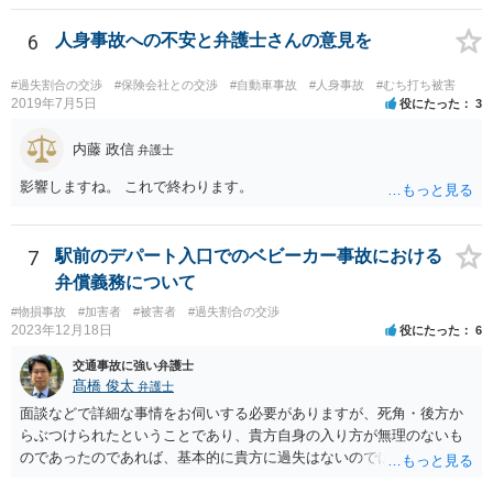
ては、領収書をもらい保存しておきましょう。
6
人身事故への不安と弁護士さんの意見を
#過失割合の交渉
#保険会社との交渉
#自動車事故
#人身事故
#むち打ち被害
2019年7月5日
役にたった
3
内藤 政信
弁護士
影響しますね。 これで終わります。
7
駅前のデパート入口でのベビーカー事故における
弁償義務について
#物損事故
#加害者
#被害者
#過失割合の交渉
2023年12月18日
役にたった
6
交通事故に強い弁護士
髙橋 俊太
弁護士
面談などで詳細な事情をお伺いする必要がありますが、死角・後方か
らぶつけられたということであり、貴方自身の入り方が無理のないも
のであったのであれば、基本的に貴方に過失はないのではないかとい
う印象です。 なお、貴方に怪我がなかったのは幸いなことなのです