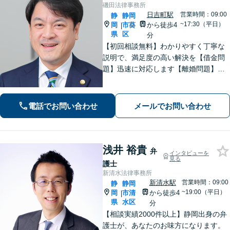
磯田法律事務所
日吉町駅
営業時間：09:00
静
静岡
~17:30（平日）
岡
市葵
から徒歩4
|
県
区
分
【初回相談無料】わかりやすく丁寧な
説明で、満足度の高い解決を【借金問
題】迅速に対応します【離婚問題】ご
要望を丁寧に聞き取り、有利な条件で
解決できるよう尽力します【相続問
題】交渉・調停・審判など全フェーズ
電話でお問い合わせ
メールでお問い合わせ
対応【完全個室で対応】
浅井 裕貴
弁
インタビューを
見る
護士
新清水法律事務所
新清水駅
営業時間：09:00
静
静岡
~19:00（平日）
岡
市清
から徒歩4
|
県
水区
分
【相談実績2000件以上】静岡出身の弁
護士が、あなたのお味方になります。