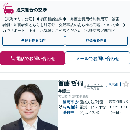
過失割合の交渉
【東海エリア対応】◆初回相談無料◆｜弁護士費用特約利用可｜被害
者側・加害者側どちらも対応◎｜交通事故のあらゆる問題について全
力でサポートします。お気軽にご相談ください【示談交渉／裁判／被
害者請求／後遺障害等級】
事例を見る(1件)
料金表を見る
電話でお問い合わせ
メールでお問い合わせ
首藤 哲伺
東京都
インタビュ
ーを見る
弁護士
大田総合法律事務所
営業時間：0
静岡市
か
面談方法(対面・
らも相談
電話・ビデオな
9:00~19:00
受付中
ど)は応相談
（平日）