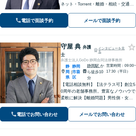
ネット・Torrent・離婚・相続・交通事
故・刑事事件など、一人で悩まずご相
談ください。初回電話10分無料。全国
電話で面談予約
メールで面談予約
対応。親身なサポートをいたします。
【新清水駅5分】
守屋 典
弁護
インタビューを見
る
士
弁護士法人GoDo 静岡合同法律事務所
静岡駅
か
営業時間：09:00~
静
静岡
17:30（平日）
岡
市葵
ら徒歩10
|
県
区
分
【電話相談無料】【法テラス可】創立5
0周年の老舗事務所。豊富なノウハウで
柔軟に解決【離婚問題】男性側・女性
側どちらも対応可！離婚協議・調停、
慰謝料、養育費、面会交流など幅広く
電話でお問い合わせ
メールでお問い合わせ
対応【借金・債務整理】個人・法人と
もに相談可【静岡駅10分】