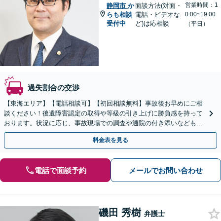
営業時間：1
静岡市
か
面談方法(対面・
らも相談
電話・ビデオな
0:00~19:00
受付中
ど)は応相談
（平日）
過失割合の交渉
【東海エリア】【電話相談可】【初回相談無料】事故後お早めにご相
談ください！後遺障害認定の取得や等級の引き上げに勝負感を持って
おります。状況に応じ、事故現場での調査や通院の付き添いなどもサ
ポート。弁護士費用特約を利用可能【休日・夜間面談可】
料金表を見る
電話で面談予約
メールでお問い合わせ
磯田 秀樹
弁護士