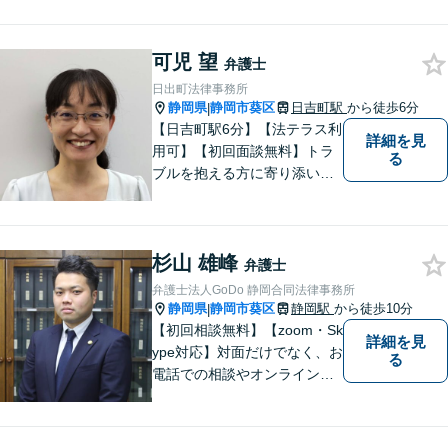
頼をお引き受けしています。
大阪・東京・名古屋など大都
可児 望
市での豊富な弁護士経験と多
弁護士
数の解決実績がございます。
日出町法律事務所
静岡県
静岡市葵区
日吉町駅
から徒歩6分
|
【日吉町駅6分】【法テラス利
詳細を見
用可】【初回面談無料】トラ
る
ブルを抱える方に寄り添い、
その方に合った法的サービス
を提供します。お気軽にご相
談ください。
杉山 雄峰
弁護士
弁護士法人GoDo 静岡合同法律事務所
静岡県
静岡市葵区
静岡駅
から徒歩10分
|
【初回相談無料】【zoom・Sk
詳細を見
ype対応】対面だけでなく、お
る
電話での相談やオンライン相
談も承っています！担当させ
て頂いた依頼者様に、「会え
て良かった」と納得していた