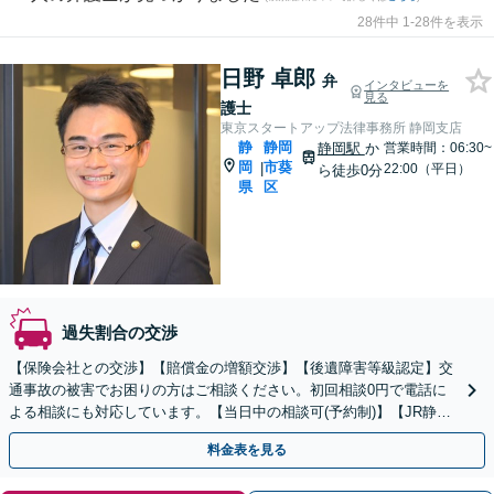
28件中 1-28件を表示
日野 卓郎
弁
インタビューを
見る
護士
東京スタートアップ法律事務所 静岡支店
静
静岡
静岡駅
か
営業時間：06:30~
岡
市葵
|
22:00（平日）
ら徒歩0分
県
区
過失割合の交渉
【保険会社との交渉】【賠償金の増額交渉】【後遺障害等級認定】交
通事故の被害でお困りの方はご相談ください。初回相談0円で電話に
よる相談にも対応しています。【当日中の相談可(予約制)】【JR静岡
駅北口より直結】
料金表を見る