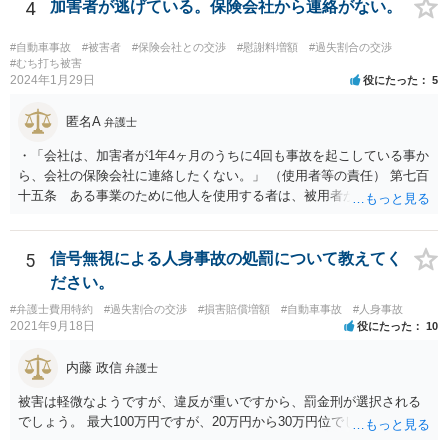
4
加害者が逃げている。保険会社から連絡がない。
#自動車事故
#被害者
#保険会社との交渉
#慰謝料増額
#過失割合の交渉
#むち打ち被害
2024年1月29日
役にたった
5
匿名A
弁護士
・「会社は、加害者が1年4ヶ月のうちに4回も事故を起こしている事か
ら、会社の保険会社に連絡したくない。」 （使用者等の責任） 第七百
十五条 ある事業のために他人を使用する者は、被用者がその事業の
執行について第三者に加えた損害を賠償する責任を負う。ただし、使
用者が被用者の選任及びその事業の監督について相当の注意をしたと
き、又は相当の注意をしても損害が生ずべきであったときは、この限
5
信号無視による人身事故の処罰について教えてく
りでない。 会社側の言い分に付き合わず、会社側への請求をお考えな
ださい。
さったほうがよろしいかもしれません。加害ドライバーの任意保険が
#弁護士費用特約
#過失割合の交渉
#損害賠償増額
#自動車事故
#人身事故
本件に使えるか、使おうとするかが定かではありませんので。「1年4
2021年9月18日
役にたった
10
ヶ月のうちに4回も事故」の事実は、会社から加害ドライバーへの責任
転嫁のような発言ですが、上記ただし書との関連で言えば、会社側が
内藤 政信
弁護士
「相当の注意」をしていなかった証左でしょう。 今後の対応ですが、
事故証明書を速やかに取得すべきです。 病院で治療を受ける際、第三
被害は軽微なようですが、違反が重いですから、罰金刑が選択される
者行為による傷病届を出す必要があります。 最終的にどこまで認めら
でしょう。 最大100万円ですが、20万円から30万円位でしょうか。
れるかという問題はありますが、事故後に事故に関連した支出に関し