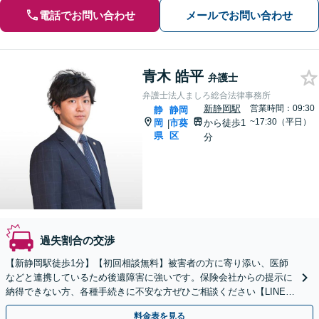
電話でお問い合わせ
メールでお問い合わせ
青木 皓平
弁護士
弁護士法人ましろ総合法律事務所
新静岡駅
営業時間：09:30
静
静岡
~17:30（平日）
岡
市葵
から徒歩1
|
県
区
分
過失割合の交渉
【新静岡駅徒歩1分】【初回相談無料】被害者の方に寄り添い、医師
などと連携しているため後遺障害に強いです。保険会社からの提示に
納得できない方、各種手続きに不安な方ぜひご相談ください【LINE対
応可】
料金表を見る