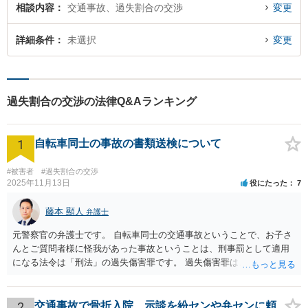
相談内容
交通事故、過失割合の交渉
変更
詳細条件
未選択
変更
過失割合の交渉の法律Q&Aランキング
1
自転車同士の事故の書類送検について
#被害者
#過失割合の交渉
2025年11月13日
役にたった
7
藤本 顯人
弁護士
元警察官の弁護士です。 自転車同士の交通事故ということで、お子さ
んとご質問者様に怪我があった事故ということは、刑事罰として適用
になる法令は「刑法」の過失傷害罪です。 過失傷害罪は、親告罪と言
って、「告訴」がなければ処罰できません。 告訴とは、被害届や通報
とは異なるものです。 今回の事故で、ご質問者様は、相手方を処罰し
たいということで、ご自身の怪我とお子さんの怪我について、過失傷
2
交通事故で骨折入院 示談を紛センや弁センに頼