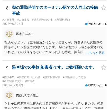
が、ベビーカーの車輪が壊れるというのは（かなり劣化していたとい
うことでもない限り）相当な衝撃だったのではないかとも思われま
8
朝の通勤時間でのターミナル駅での人同士の接触
す。 そのあたりも含め、今後の状況に応じて弁護士に個別に相談なさ
事故
った方がよいように思います。
#人身事故
#人身事故
#過失割合の交渉
#慰謝料増額
2023年6月27日
役にたった
6
匿名A
弁護士
相談者がどういう立ち位置かは分かりませんが、負傷された女性側の
関係者という前提で説明いたします。 駅に防犯カメラ等が設置されて
いれば、その映像をもとにぶつかった人を特定、損害賠償請求をでき
る可能性、被害届の提出（過失傷害）をできる可能性があります。 映
像の保存期間は鉄道会社によりますがある程度の期間が経過すると削
除される場合があるので対応は早い方がよいでしょう。 請求権者は負
9
駐車場での事故(加害者)です。ご教授願います。
傷された女性になりますので、できるだけ早く本人で法律相談に行き
ましょう。 本人が動けない場合には、電話相談などを繋げないか相談
#物損事故
#解決に向けた示談
#損害賠償増額
#保険会社との交渉
してみましょう。
#過失割合の交渉
#加害者
2019年12月12日
役にたった
6
内藤 政信
弁護士
たしかに後退車両は後方の注意確認義務が科せられて いるので、後退
車両のほうが10割が原則となりますが、 あなたの言うように、本来駐