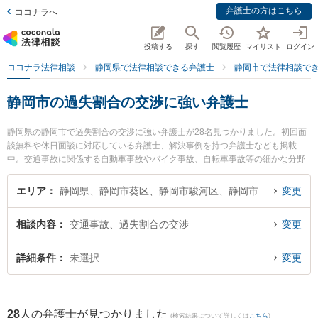
弁護士の方はこちら
ココナラへ
投稿する
探す
閲覧履歴
マイリスト
ログイン
ココナラ法律相談
静岡県で法律相談できる弁護士
静岡市で法律相談で
静岡市の過失割合の交渉に強い弁護士
静岡県の静岡市で過失割合の交渉に強い弁護士が28名見つかりました。初回面
談無料や休日面談に対応している弁護士、解決事例を持つ弁護士なども掲載
中。交通事故に関係する自動車事故やバイク事故、自転車事故等の細かな分野
での絞り込み検索もでき便利です。特に東京スタートアップ法律事務所 静岡支
店の日野 卓郎弁護士や弁護士法人ましろ総合法律事務所の青木 皓平弁護士、ミ
エリア
静岡県、静岡市葵区、静岡市駿河区、静岡市清水区
変更
モザ法律事務所の北嶋 太郎弁護士のプロフィール情報や弁護士費用、強みなど
が注目されています。『静岡市で土日や夜間に発生した過失割合の交渉のトラ
相談内容
交通事故、過失割合の交渉
変更
ブルを今すぐに弁護士に相談したい』『過失割合の交渉のトラブル解決の実績
豊富な近くの弁護士を検索したい』『初回相談無料で過失割合の交渉を法律相
談できる静岡市内の弁護士に相談予約したい』などでお困りの相談者さんにお
詳細条件
未選択
変更
すすめです。
28
人の弁護士が見つかりました
(検索結果について詳しくは
こちら
)