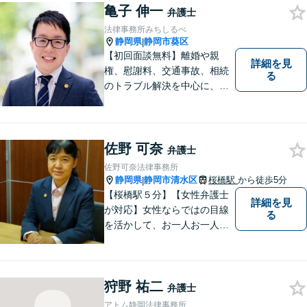
亀子 伸一
だける最善の解決を目指しま
弁護士
す。【ウェブ予約システムで
法律事務所みちしるべ
迅速な対応】
静岡県
静岡市葵区
|
【初回面談無料】離婚や親
詳細を見
権、慰謝料、交通事故、相続
る
のトラブル解決を中心に、一
人ひとりの「よりよい解決」
を一緒に考え、力を尽くす弁
護士です。遺言書などのご相
談も、お任せください。【静
佐野 可奈
弁護士
岡市の弁護士】
佐野可奈法律事務所
静岡県
静岡市清水区
桜橋駅
から徒歩5分
|
【桜橋駅５分】【女性弁護士
詳細を見
が対応】女性ならではの目線
る
を活かして、お一人お一人の
ご相談に対して地道に誠実に
応え、依頼者様のお悩み解決
に尽力いたします。お話をじ
狩野 祐二
っくり聞かせていただきま
弁護士
す。法律面・精神面の両方か
アトム静岡法律事務所