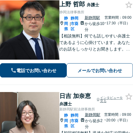
上野 哲郎
弁護士
静岡法律事務所
新静岡駅
営業時間：09:00
静
静岡
~17:30（平日）
岡
市葵
から徒歩10
|
県
区
分
【相談無料】何でも話しやすい弁護士
であるように心掛けています。あなた
のお話をしっかりとお聞きします。ト
ラブル解決に向けて全力であなたをサ
ポートします。お気軽にお問合せくだ
さい。
電話でお問い合わせ
メールでお問い合わせ
日吉 加奈恵
インタビューを
見る
弁護士
新静岡駅前法律事務所
新静岡駅
営業時間：09:00
静
静岡
~20:00（平日）
岡
市葵
から徒歩2
|
県
区
分