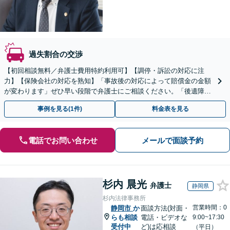
過失割合の交渉
【初回相談無料／弁護士費用特約利用可】【調停・訴訟の対応に注
力】【保険会社の対応を熟知】「事故後の対応によって賠償金の金額
が変わります」ぜひ早い段階で弁護士にご相談ください。「後遺障害
等級認定の結果に納得がいかない／異議申し立てのサポート」
事例を見る(1件)
料金表を見る
電話でお問い合わせ
メールで面談予約
杉内 晨光
弁護士
静岡県
杉内法律事務所
営業時間：0
静岡市
か
面談方法(対面・
らも相談
電話・ビデオな
9:00~17:30
受付中
ど)は応相談
（平日）