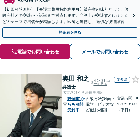
【初回相談無料】【弁護士費用特約利用可】被害者の味方として、保
険会社との交渉から訴訟まで対応します。弁護士が交渉すればほとん
どのケースで賠償金が増額します。医師と連携し、適切な後遺障害等
級認定のサポートも可能【休日夜間相談可】
料金表を見る
電話でお問い合わせ
メールでお問い合わせ
奥田 和之
愛知県
インタビュ
ーを見る
弁護士
名古屋けやき法律事務所
営業時間：0
静岡市
か
面談方法(対面・
らも相談
電話・ビデオな
9:30~18:00
受付中
ど)は応相談
（平日）