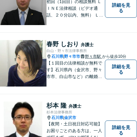
初回（1回目）の相談無料 Ｌ
詳細を見
ＩＮＥ法律相談（ビデオ通
る
話、２０分以内、無料） ＬＩ
ＮＥ予約可（ホームページか
ら友だち追加） 法テラス（法
律扶助）利用可 借金問題（破
産、個人再生、任意整理）
春野 しおり
弁護士
や、 離婚、相続、交通事故、
白山・野々市法律事務所
慰謝料などの問題解決をお手
石川県
野々市市
野々市駅
から徒歩10分
|
伝いします
【１回目の法律相談が無料で
詳細を見
す】石川県内（金沢市、野々
る
市市、白山市など）の離婚、
相続、交通事故や慰謝料など
のトラブルについて、お気軽
にご相談ください。女性の方
のお悩みも、女性の弁護士が
杉本 隆
弁護士
相談にのることができます。
杉本法律事務所
【女性弁護士在籍】
石川県
金沢市
|
【夜間・土日祝日対応可能】
詳細を見
お困りごとのある方は、一人
る