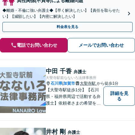
異性関係(不貞等)による離婚問題
◆離婚・不倫に強い弁護士◆【早く解決したい】【責任を取らせた
い】【減額したい】【内密に解決したい】
料金表を見る
電話でお問い合わせ
メールでお問い合わせ
中田 千香
弁護士
大聖寺駅前なないろ法律事務所
石川県
加賀市
大聖寺駅
から徒歩1分
|
【大聖寺駅徒歩1分】【石川
詳細を見
県・福井県周辺で活動する弁
る
護士】依頼者さまの希望を尊
重し、それぞれの状況に応じ
た法的手段を遂行します。お
一人で抱えることなく、お気
軽にご相談ください。土日祝
井村 剛
弁護士