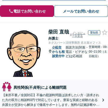
電話でお問い合わせ
メールでお問い合わせ
柴田 直哉
愛知県
インタビュ
ーを見る
弁護士
ネクスパート法律事務所 名古屋オフィス
営業時間：09:
小松市
面談方法(対面・
からも相
電話・ビデオな
00~21:00（土
談受付中
ど)は応相談
日祝日）
異性関係(不貞等)による離婚問題
【来所不要／全国対応】不倫の慰謝料問題は請求したい方・請求され
た方の双方に相談料0円で対応しています。豊富な実績と経験のある
弁護士が交渉から解決まで徹底サポートします。無料の証拠診断や着