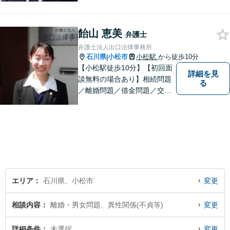
たな人生のスタートをお手伝
い！刑事事件の示談交渉も私
にお任せください【完全個室
飴山 恵美
弁護士
／プライバシー配慮】
弁護士法人出口法律事務所
石川県
小松市
小松駅
から徒歩10分
|
【小松駅徒歩10分】【初回面
詳細を見
談無料の場合あり】相続問題
る
／離婚問題／借金問題／交通
事故に注力しています。その
他、幅広く取り扱っておりま
すので、お困りごとがござい
ましたら、まずはお気軽にご
相談ください。
エリア
石川県、小松市
変更
相談内容
離婚・男女問題、異性関係(不貞等)
変更
詳細条件
未選択
変更