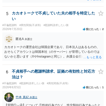
貞の証拠があれば、離婚をさらに有利に進める（離婚したい時期に離
婚する、慰謝料をとるなど）ことができると思われます。 ただし、不
貞発覚後、長期間同居を続けると、不貞を許したとの評価につながる
5
カカオトークで不貞していた夫の相手を特定した
場合がありますので、ご注意ください。 以上、ご参考まで。
い
#不倫慰謝料
#異性関係(不貞等)
#慰謝料請求したい側
2026年7月20日
役にたった
2
匿名A
弁護士
カカオトークの運営会社は韓国企業であり、日本法人はあるものの、
おそらくアカウントは韓国本社（のサーバー）が管理しているのでは
ないかと思います（XやInstagramと同じ）。弁護士会照会は日本法に
基づく制度であり、送付先は日本国内とするのが原則で、外国企業に
対する照会は基本的にできないと解されています（弁護士会によって
は例外的に認める扱いもありますが、かなり限定されているので一般
6
不貞相手への慰謝料請求、証拠の有効性と対応方
的ではないでしょう）。もし韓国本社がアカウント管理をしているな
法は？
ら、日本法人へ送っても「ウチでは管理していない」という回答にな
#不倫慰謝料
#慰謝料請求したい側
#異性関係(不貞等)
ります。 個人で直接他人のID情報の開示を求めても拒否されるでしょ
2026年8月5日
役にたった
1
う。
竹本 真紀
弁護士
【質問①～④】について ①性的行為でなく，性交類似行為であったと