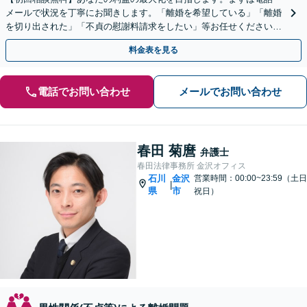
メールで状況を丁寧にお聞きします。「離婚を希望している」「離婚
を切り出された」「不貞の慰謝料請求をしたい」等お任せください。
【リーズナブルな料金設定】
料金表を見る
電話でお問い合わせ
メールでお問い合わせ
春田 菊麿
弁護士
春田法律事務所 金沢オフィス
石川
金沢
営業時間：00:00~23:59（土日
|
県
市
祝日）