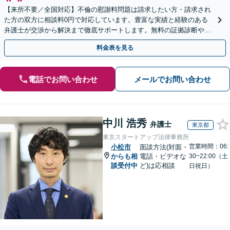
【来所不要／全国対応】不倫の慰謝料問題は請求したい方・請求され
た方の双方に相談料0円で対応しています。豊富な実績と経験のある
弁護士が交渉から解決まで徹底サポートします。無料の証拠診断や着
手金の返還保証もありますので安心してご相談ください。
料金表を見る
電話でお問い合わせ
メールでお問い合わせ
中川 浩秀
弁護士
東京都
東京スタートアップ法律事務所
営業時間：06:
小松市
面談方法(対面・
からも相
電話・ビデオな
30~22:00（土
談受付中
ど)は応相談
日祝日）