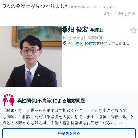
3
人の弁護士が見つかりました
(検索結果について詳しくは
こちら
)
3件中 1-3件を表示
桑畑 俊宏
弁護士
小松かがやき法律事務所
石川県
小松市
営業時間：本日定休日
|
異性関係(不貞等)による離婚問題
「離婚かな…と思ったらまずはご相談ください」どんな小さな悩みで
も気軽にご相談いただける環境を大切にしています「協議、調停、裁
判どの段階からも対応可」不倫の慰謝料請求もお任せください。弁護
士はあなたの身近な相談相手です【完全個室｜駐車場あり】
料金表を見る