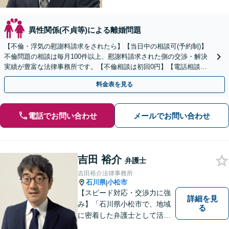
異性関係(不貞等)による離婚問題
【不倫・浮気の慰謝料請求をされたら】【当日中の相談可(予約制)】
不倫問題の相談は毎月100件以上、慰謝料請求された側の交渉・解決
実績が豊富な法律事務所です。【不倫相談は初回0円】【電話相談で
ご契約まで対応可/来所不要】
料金表を見る
電話でお問い合わせ
メールでお問い合わせ
吉田 裕介
弁護士
吉田裕介法律事務所
石川県
小松市
|
【スピード対応・交渉力に強
詳細を見
み】「石川県小松市で、地域
る
に密着した弁護士として活動
しています。」債務整理で新