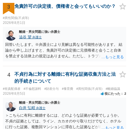
の財産を差し押さえられ、そこから債権回収が図られることになりま
も、証拠が十分にあるか、相手方の住所・勤務先が分かるか、慰謝料
3
免責許可の決定後、債権者と会ってもいいのか？
すが、 和解であれば柔軟な解決が可能ですので、その場合は分割払
額、離婚の有無、交渉で終わるか訴訟まで見込むかによって、費用は
いにより支払うことも十分可能です。 ⑤ このような事情であれば、私
変わり得ます。依頼前に、交渉だけの場合、訴訟になった場合、回収
#異性関係(不貞等)
は120万円のみ和解交渉を続けるべきでしょうか。 ⇒ご相談者様の認
できなかった場合の費用を確認しておくとよいでしょう。 弁護士選び
2026年8月1日
識を前提にすれば、１００万円も含めて返済する必要はないと考えら
では、不貞慰謝料案件の経験が相応にあるか、費用体系が明確か、見
離婚・男女問題に強い弁護士
れるため、 120万円のみについて交渉を続けることがベターかと存じ
通しを過度に楽観的に言い過ぎないか、質問に具体的に答えてくれる
澁谷 望
弁護士
ます。
か、連絡方法（メール、電話、弁護士直接か事務局員を介するかな
回答いたします。※弁護士により見解は異なる可能性があります。 結
ど）や対応スピードが合うかを確認するとよいと思います。いずれに
論から申し上げますと、免責許可の決定後に元債権者と会うこと自体
しましても、弁護士への相談・依頼にあたっては、証拠資料、夫と相
を禁止する法律上の規定はありません。ただし、トラブル防止の観点
手方の関係、相手方の氏名・住所等、夫婦関係への影響、離婚予定の
から慎重な対応が必要です。 今後の付き合い方で気をつけるべきポイ
有無など事実関係をよく整理して相談されることをお勧めいたしま
ントは以下の通りです。 ・金銭のやり取りや返済の約束は絶対にしな
す。
い（免責された借金を任意でも支払ってしまうとトラブルの元になり
4
不貞行為に対する離婚に有利な証拠収集方法と法
ます） ・過去のDVや過剰請求の経緯を踏まえ、相手の感情に流されな
的手続きについて
い ・予定通り毅然とした態度で距離を置く 法律上の制限はないもの
#有責配偶者
#不倫慰謝料
#財産分与
#養育費
#異性関係(不貞等)
#離婚協議
の、ご自身の生活と精神的な安定を守るためにも、お互いに距離を置
2026年8月5日
役にたった
2
くというご判断は非常に賢明かと思います。
離婚・男女問題に強い弁護士
白井 弘昭
弁護士
＞こちらに有利に離婚するには、どのような証拠が必要でしょうか。
不貞の証拠としては、ライン、カカオのやり取りだけでなく、ホテル
に行った証拠、複数回マンションに滞在した証拠などが有効です。 不