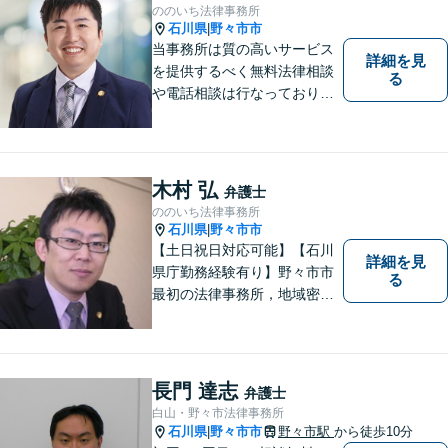
も対応可能です。【法テラス
ののいち法律事務所
可】
石川県
野々市市
|
当事務所は質の高いサービス
詳細を見
を提供するべく無料法律相談
る
や電話相談は行なっておりま
せん。相談者さまと共に歩む
弁護士として、法的サポート
をします。相続・遺言／債権
回収「スピード対応」／企業
木村 弘
弁護士
法務「顧問契約も可能」【夜
ののいち法律事務所
間・休日面談可】【完全個
石川県
野々市市
|
室】
【土日祝日対応可能】【石川
詳細を見
県庁勤務経験有り】野々市市
る
最初の法律事務所，地域密着
型，お気軽にご相談くださ
い。
長門 達志
弁護士
白山・野々市法律事務所
石川県
野々市市
野々市駅
から徒歩10分
|