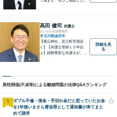
で悩まず、ぜひご相談くださ
い。香林坊に事務所がありま
すので、お気軽にご相談くだ
さい（相談料：１時間５5００
円(税込））
高田 健司
弁護士
さいがわ法律事務所
石川県
金沢市
|
【尾山神社、近江町市場近
詳細を見
く】【弁護士登録１５年以
る
上】経験豊富な弁護士が、誠
実、丁寧に、フットワーク軽
く対応します
異性関係(不貞等)による離婚問題の法律Q&Aランキング
1
ダブル不倫・借金・手切れ金だと思っていたお金
を1年後いまさら脅迫罪として通知書が来てまと
めて請求