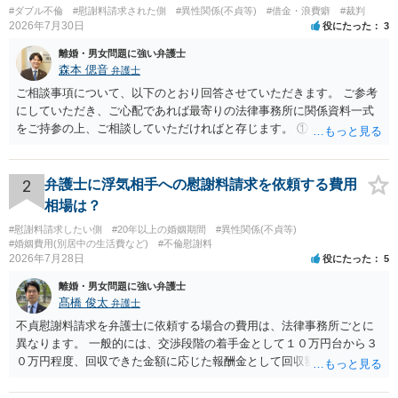
#ダブル不倫
#慰謝料請求された側
#異性関係(不貞等)
#借金・浪費癖
#裁判
2026年7月30日
役にたった
3
離婚・男女問題に強い弁護士
森本 偲音
弁護士
ご相談事項について、以下のとおり回答させていただきます。 ご参考
にしていただき、ご心配であれば最寄りの法律事務所に関係資料一式
をご持参の上、ご相談していただければと存じます。 ① このLINEの
流れを見る限り、100万円は貸付金ではなく、手切れ金・和解金と評価
される可能性はあるのか ⇒LINEを含む１００万円の貸付に至るまでの
やり取り等の経緯、誓約書の内容等を踏まえて、関係を清算するため
2
弁護士に浮気相手への慰謝料請求を依頼する費用
の 金銭であったと評価される可能性はあると考えます。 ② 「今後一
相場は？
切関与しないなら100万円振り込む」というLINEや誓約書は、裁判上
#慰謝料請求したい側
#20年以上の婚姻期間
#異性関係(不貞等)
どの程度証拠価値があるのか ⇒前後のやり取りや誓約書の具体的内容
#婚姻費用(別居中の生活費など)
#不倫慰謝料
を見ない限り、具体的な判断はできませんが、一定の証拠価値はある
2026年7月28日
役にたった
5
と考えます。 ③ 借用書があっても、後から100万円を貸付扱いに変更
離婚・男女問題に強い弁護士
することは認められるのか。 ⇒おそらく１００万円は不当利得（受け
髙橋 俊太
弁護士
取る正当な権利がないのに利益を取得した）として返還請求されてい
るものかと推察しますので、 貸金返還ではないかと存じます。 ④ 私
不貞慰謝料請求を弁護士に依頼する場合の費用は、法律事務所ごとに
は現在、収入も不安定で貯金もなくリボ払い借金が既に約100万あり。
異なります。 一般的には、交渉段階の着手金として１０万円台から３
今年に再婚したが主人はお金に厳しい為、一括で220万円を支払う事は
０万円程度、回収できた金額に応じた報酬金として回収額の１０％か
困難 仮に裁判で敗訴した場合でも、分割払いになる可能性はあります
ら２０％程度が設定されていることがあります。訴訟に移行する場合
か。 ⇒判決となり敗訴してしまった場合は、強制執行により不動産等
には、追加着手金や日当、実費が発生することもあります。 もっと