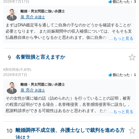
2026年7月17日
役にたった
3
離婚・男女問題に強い弁護士
泉 亮介
弁護士
まずはDNA鑑定等を通してご自身の子なのかどうかを確認することが
必要となります。 また妊娠期間中の収入補償については、そもそも支
払義務自体から争いとなるかと思われます。仮に自身の子であったと
して、そのことから当然に補償義務が発生するものではありません。
相手に弁護士がついているということであれば、依頼をするかしない
かは別として一度ご自身も個別に弁護士に相談をされたほうが良いで
9
名誉毀損と言えますか
しょう。
#異性関係(不貞等)
2026年8月7日
役にたった
1
離婚・男女問題に強い弁護士
泉 亮介
弁護士
その女性が週に嘘の話（詰められた）を行っていることの証明，被害
の程度の証明ができる場合，名誉権侵害，名誉感情侵害等に該当し，
慰謝料請求ができる可能性はあるかと思われます。 ただ弁護士費用を
考えると費用倒れとなるリスクも考えられるため，慎重にご検討され
た方が良いでしょう。
10
離婚調停不成立後、弁護士なしで裁判を進める方
法は？