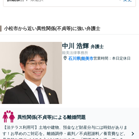
小松市から近い異性関係(不貞等)に強い弁護士
中川 浩輝
弁護士
能美法律事務所
石川県
能美市
営業時間：本日定休日
|
異性関係(不貞等)による離婚問題
【法テラス利用可】土地や建物、預金など財産分与には時効がありま
す！お早めのご対応を。離婚調停・裁判／不貞慰謝料／養育費など。