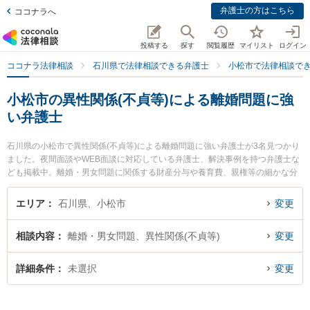
弁護士の方はこちら
ココナラへ
投稿する
探す
閲覧履歴
マイリスト
ログイン
ココナラ法律相談
石川県で法律相談できる弁護士
小松市で法律相談で
小松市の異性関係(不貞等)による離婚問題に強
い弁護士
石川県の小松市で異性関係(不貞等)による離婚問題に強い弁護士が3名見つかり
ました。夜間面談やWEB面談に対応している弁護士、解決事例を持つ弁護士な
ども掲載中。離婚・男女問題に関係する財産分与や養育費、親権等の細かな分
野での絞り込み検索もでき便利です。特に小松かがやき法律事務所の桑畑 俊宏
弁護士や吉田裕介法律事務所の吉田 裕介弁護士、弁護士法人出口法律事務所の
エリア
石川県、小松市
変更
飴山 恵美弁護士のプロフィール情報や弁護士費用、強みなどが注目されていま
す。『小松市で土日や夜間に発生した異性関係(不貞等)による離婚問題のトラブ
相談内容
離婚・男女問題、異性関係(不貞等)
変更
ルを今すぐに弁護士に相談したい』『異性関係(不貞等)による離婚問題のトラブ
ル解決の実績豊富な近くの弁護士を検索したい』『初回相談無料で異性関係(不
貞等)による離婚問題を法律相談できる小松市内の弁護士に相談予約したい』な
詳細条件
未選択
変更
どでお困りの相談者さんにおすすめです。