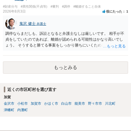
#財産分与
#異性関係(不貞等)
#審判
#調停
#離婚すること自体
2026年8月3日
役にたった
1
鬼沢 健士
弁護士
調停ならまだしも、訴訟となると弁護士なしは厳しいです。 相手が不
貞をしていたのであれば、離婚が認められる可能性はかなり高いでし
ょう。 そうすると勝てる事案をしっかり勝ちにいくためにも弁護士委
任を強くおすすめします。
もっとみる
近くの市区町村を選び直す
加賀
金沢市
小松市
加賀市
かほく市
白山市
能美市
野々市市
川北町
津幡町
内灘町