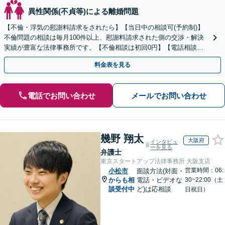
異性関係(不貞等)による離婚問題
【不倫・浮気の慰謝料請求をされたら】【当日中の相談可(予約制)】
不倫問題の相談は毎月100件以上、慰謝料請求された側の交渉・解決
実績が豊富な法律事務所です。【不倫相談は初回0円】【電話相談で
ご契約まで対応可/来所不要】
料金表を見る
電話でお問い合わせ
メールでお問い合わせ
幾野 翔太
大阪府
インタビュ
ーを見る
弁護士
東京スタートアップ法律事務所 大阪支店
営業時間：06:
小松市
面談方法(対面・
からも相
電話・ビデオな
30~22:00（土
談受付中
ど)は応相談
日祝日）