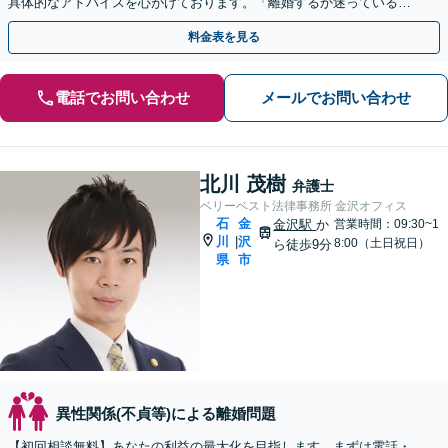
具体的なアドバイスを心がけております。「離婚するか迷っている」
段階でもお気軽にご相談ください【夜間・土日祝相談可】
料金表を見る
電話でお問い合わせ
メールでお問い合わせ
北川 茂樹
弁護士
ベリーベスト法律事務所 金沢オフィス
石
金
金沢駅
か
営業時間：09:30~1
川
沢
|
8:00（土日祝日）
ら徒歩9分
県
市
異性関係(不貞等)による離婚問題
【初回相談無料】あなたの利益の最大化を目指します。まずは電話・