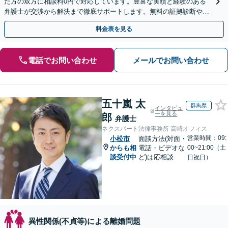
た方の双方に相談料0円で対応しています。豊富な実績と経験のある
弁護士が交渉から解決まで徹底サポートします。無料の証拠診断や着
手金の返還保証もありますので安心してご相談ください。
料金表を見る
電話でお問い合わせ
メールでお問い合わせ
五十嵐 太
群馬県
インタビュ
ーを見る
郎
弁護士
ネクスパート法律事務所 高崎オフィス
営業時間：09:
小松市
面談方法(対面・
からも相
電話・ビデオな
00~21:00（土
談受付中
ど)は応相談
日祝日）
異性関係(不貞等)による離婚問題