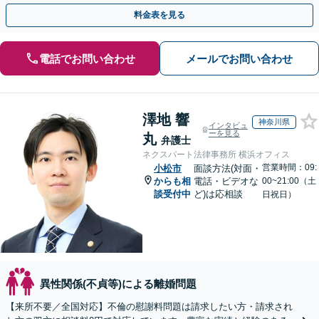
手金の返還保証もありますので安心してご相談ください。
料金表を見る
電話でお問い合わせ
メールでお問い合わせ
澤地 響
神奈川県
インタビュ
ーを見る
丸
弁護士
ネクスパート法律事務所 横浜オフィス
営業時間：09:
小松市
面談方法(対面・
からも相
電話・ビデオな
00~21:00（土
談受付中
ど)は応相談
日祝日）
異性関係(不貞等)による離婚問題
【来所不要／全国対応】不倫の慰謝料問題は請求したい方・請求され