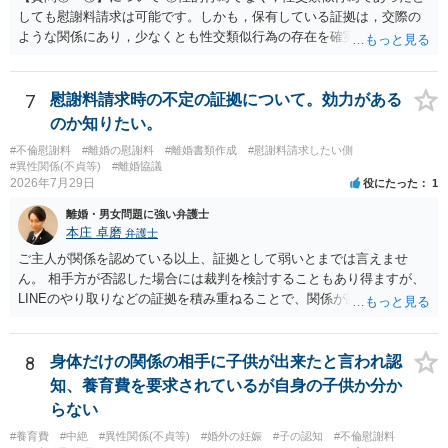
しても慰謝料請求は可能です。しかも，保有している証拠は，交際の
ような関係にあり，少なくとも性交類似行為の存在を確実に証明でき
るものです（裏を返せば，証拠で認められる範囲でしか認めていない
ことを窺わせるものです。）。ですから，慰謝料請求を進めることで
よいと思います。 ただ．慰謝料額については，婚姻破綻に至っていな
7
慰謝料請求時の不定の証拠について。効力がある
いとして，この点を考慮されることになるかもしれません。 ②夫との
のか知りたい。
今後のことを考えて書いてもらうか否かを検討するのがよいと思いま
#不倫慰謝料
#離婚の慰謝料
#離婚書類作成
#慰謝料請求したい側
す。今ある証拠以上のことを証明（証明力を強めることも含む）でき
#異性関係(不貞等)
#離婚協議
るのであれば，前向きに検討を進めるという考え方でもよいでしょ
2026年7月29日
役にたった
1
う。慰謝料請求としては証拠として使えることが前提であり，その価
離婚・男女問題に強い弁護士
値と夫との関係との均衡のように思います。 ③行政書士に委任をして
本庄 卓磨
弁護士
いるのであれば，どのような内容の委任なのか不明ですが，その行政
書士との協議になると思います。請求するか，訴訟にするか，その点
ご主人が関係を認めている以上、証拠として弱いとまでは言えませ
の見極めや，相手方は性交類似行為は認めているのか，それさえも否
ん。 相手方が否認した場合には裁判を検討することもあり得ますが、
定しているのかによって，考え方・進め方は変わってくると思いま
LINEのやり取りなどの証拠を積み重ねることで、関係が認定される余
す。 ④性交類似行為を認めているにもかかわらず支払を拒否するので
地は十分にあります。 ただし、手元の証拠でどこまで認定できるかは
あれば，本人（行政書士でも同じだと思います。）への対応ではあま
個別の事情によりますので、お早めに弁護士に相談されることをおす
り変わらないように思います。減額で折り合えるなら本人様の交渉で
すめします。
8
身体だけの関係の相手に子供が出来たと言われ認
もよいように思いますが，ゼロかどうかの観点であれば，訴訟に進む
知、養育費を要求されているが自身の子供か分か
しかなくなるようにも思います。そうしますと，お近くの弁護士に相
らない
談して進めることを検討した方がよいようにも思います。
#養育費
#中絶
#異性関係(不貞等)
#婚外の妊娠
#子の認知
#不倫慰謝料