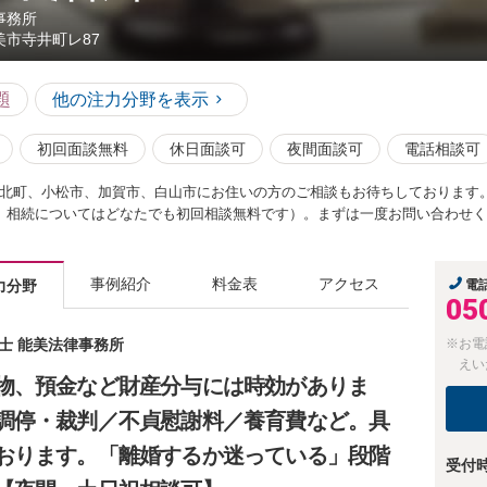
事務所
美市寺井町レ87
題
他の注力分野を表示
初回面談無料
休日面談可
夜間面談可
電話相談可
北町、小松市、加賀市、白山市にお住いの方のご相談もお待ちしております
、相続についてはどなたでも初回相談無料です）。まずは一度お問い合わせく
事例紹介
料金表
アクセス
力分野
電
05
護士 能美法律事務所
※お電
えい
物、預金など財産分与には時効がありま
調停・裁判／不貞慰謝料／養育費など。具
おります。「離婚するか迷っている」段階
受付