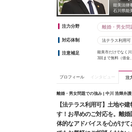
能美法律
石川県
能
注力分野
離婚・男女問
対応体制
法テラス利用可
能美市だけでなく川
注意補足
3回まで無料（借金
プロフィール
インタビュー
注
離婚・男女問題での強み | 中川 浩輝弁
【法テラス利用可】土地や建
す！お早めのご対応を。離婚
体的なアドバイスを心がけて