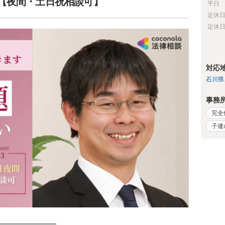
【夜間・土日祝相談可】
平日
定休
定休
対応
石川県
事務
完全
子連
━━━━━━━