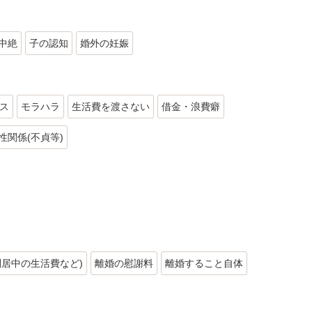
中絶
子の認知
婚外の妊娠
ス
モラハラ
生活費を渡さない
借金・浪費癖
性関係(不貞等)
別居中の生活費など)
離婚の慰謝料
離婚すること自体