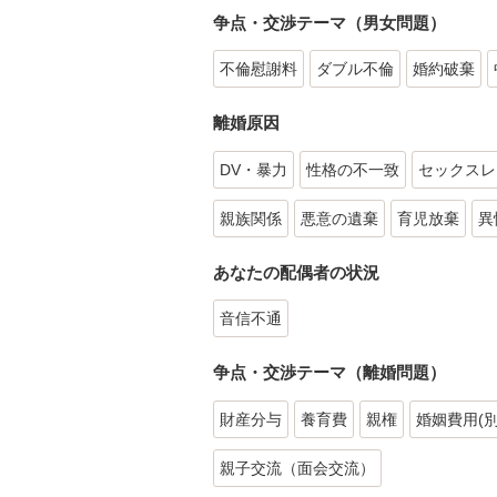
争点・交渉テーマ（男女問題）
不倫慰謝料
ダブル不倫
婚約破棄
離婚原因
DV・暴力
性格の不一致
セックスレ
親族関係
悪意の遺棄
育児放棄
異
あなたの配偶者の状況
音信不通
争点・交渉テーマ（離婚問題）
財産分与
養育費
親権
婚姻費用(
親子交流（面会交流）