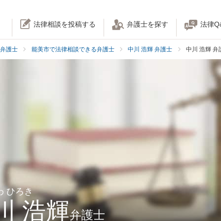
法律相談を投稿する
弁護士を探す
法律Q
弁護士
能美市で法律相談できる弁護士
中川 浩輝 弁護士
中川 浩輝 
わ ひろき
川 浩輝
弁護士