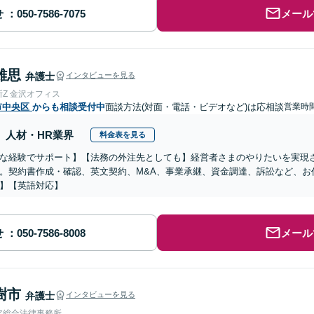
せ
メール
雄思
弁護士
インタビューを見る
Z 金沢オフィス
市中央区
からも相談受付中
面談方法(対面・電話・ビデオなど)は応相談
営業時
人材・HR業界
料金表を見る
な経験でサポート】【法務の外注先としても】経営者さまのやりたいを実現
。契約書作成・確認、英文契約、M&A、事業承継、資金調達、訴訟など、お
】【英語対応】
せ
メール
樹市
弁護士
インタビューを見る
ア総合法律事務所