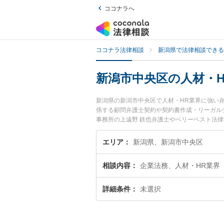
ココナラへ
ココナラ法律相談
新潟県で法律相談できる
新潟市中央区の人材・
新潟県の新潟市中央区で人材・HR業界に強い
係する顧問弁護士契約や契約書作成・リーガル
事務所の上遠野 鉄也弁護士やベリーベスト法律
費用、強みなどが注目されています。『新潟市
富な近くの弁護士を検索したい』『初回相談無
エリア
新潟県、新潟市中央区
相談内容
企業法務、人材・HR業界
詳細条件
未選択