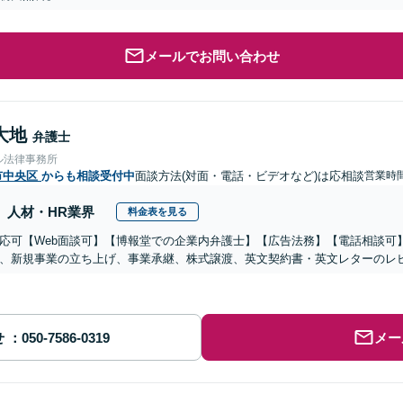
メールでお問い合わせ
大地
弁護士
ル法律事務所
市中央区
からも相談受付中
面談方法(対面・電話・ビデオなど)は応相談
営業時
人材・HR業界
料金表を見る
応可【Web面談可】【博報堂での企業内弁護士】【広告法務】【電話相談可】Yo
、新規事業の立ち上げ、事業承継、株式譲渡、英文契約書・英文レターのレ
せ
メー