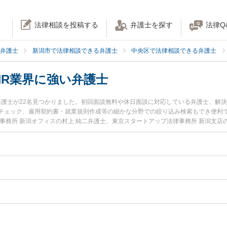
法律相談を投稿する
弁護士を探す
法律Q
弁護士
新潟市で法律相談できる弁護士
中央区で法律相談できる弁護士
HR業界に強い弁護士
弁護士が22名見つかりました。初回面談無料や休日面談に対応している弁護士、解
チェック、雇用契約書・就業規則作成等の細かな分野での絞り込み検索もでき便利
事務所 新潟オフィスの村上 純二弁護士、東京スタートアップ法律事務所 新潟支店
中央区で土日や夜間に発生した人材・HR業界のトラブルを今すぐに弁護士に相談し
料で人材・HR業界を法律相談できる新潟市中央区内の弁護士に相談予約したい』な