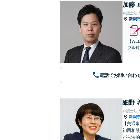
加藤 
弁護士法
新潟
【WE
ブル対
電話でお問い合わ
細野 
弁護士法
新潟
【交通事
初回相談
がら法的