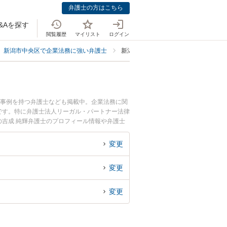
弁護士の方はこちら
&Aを探す
閲覧履歴
マイリスト
ログイン
新潟市中央区で企業法務に強い弁護士
新潟市中央区で人材・HR業界に強い
決事例を持つ弁護士なども掲載中。企業法務に関
です。特に弁護士法人リーガル・パートナー法律
の吉成 純輝弁護士のプロフィール情報や弁護士
たい』『人材・HR業界のトラブル解決の実績豊
どでお困りの相談者さんにおすすめです。
変更
変更
変更