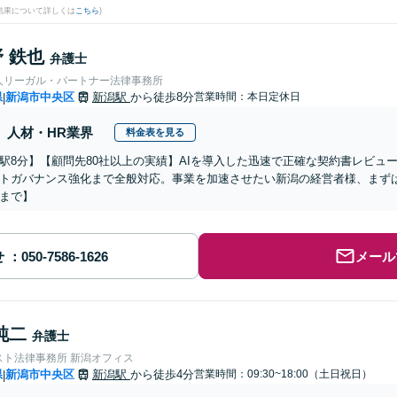
結果について詳しくは
こちら
)
 鉄也
弁護士
人リーガル・パートナー法律事務所
県
新潟市中央区
新潟駅
から徒歩8分
営業時間：本日定休日
|
人材・HR業界
料金表を見る
駅8分】【顧問先80社以上の実績】AIを導入した迅速で正確な契約書レビュ
トガバナンス強化まで全般対応。事業を加速させたい新潟の経営者様、まず
まで】
せ
メール
純二
弁護士
スト法律事務所 新潟オフィス
県
新潟市中央区
新潟駅
から徒歩4分
営業時間：09:30~18:00（土日祝日）
|