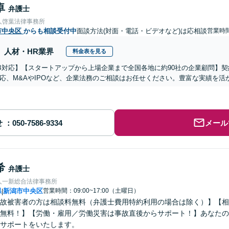
卓
弁護士
人啓葉法律事務所
市中央区
からも相談受付中
面談方法(対面・電話・ビデオなど)は応相談
営業時
人材・HR業界
料金表を見る
B対応】【スタートアップから上場企業まで全国各地に約90社の企業顧問】
応、M&AやIPOなど、企業法務のご相談はお任せください。豊富な実績を
せ
メール
希
弁護士
人一新総合法律事務所
県
新潟市中央区
営業時間：09:00~17:00（土曜日）
|
故被害者の方は相談料無料（弁護士費用特約利用の場合は除く）】【相
無料！】【労働・雇用／労働災害は事故直後からサポート！】あなたの
サポートをいたします。