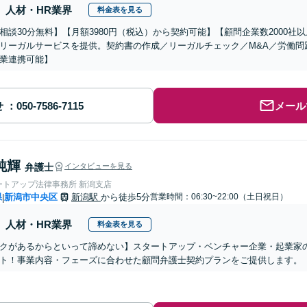
人材・HR業界
料金表を見る
相談30分無料】【月額3980円（税込）から契約可能】【顧問企業数2000
リーガルサービスを提供。契約書の作成／リーガルチェック／M&A／労働問
業連携可能】
せ
メール
純輝
弁護士
インタビューを見る
ートアップ法律事務所 新潟支店
県
新潟市中央区
新潟駅
から徒歩5分
営業時間：06:30~22:00（土日祝日）
|
人材・HR業界
料金表を見る
クがあるからといって諦めない】スタートアップ・ベンチャー企業・起業家
ト！事業内容・フェーズに合わせた顧問弁護士契約プランをご提供します。