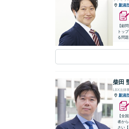
新潟
【顧問
トップ
る問題
柴田 
LBX法律
新潟
【全国
者から
さい【