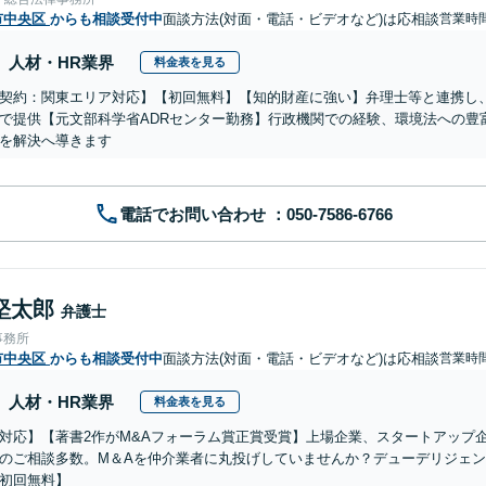
市中央区
からも相談受付中
面談方法(対面・電話・ビデオなど)は応相談
営業時
人材・HR業界
料金表を見る
契約：関東エリア対応】【初回無料】【知的財産に強い】弁理士等と連携し
で提供【元文部科学省ADRセンター勤務】行政機関での経験、環境法への豊
を解決へ導きます
電話でお問い合わせ
堅太郎
弁護士
事務所
市中央区
からも相談受付中
面談方法(対面・電話・ビデオなど)は応相談
営業時
人材・HR業界
料金表を見る
対応】【著書2作がM&Aフォーラム賞正賞受賞】上場企業、スタートアップ
のご相談多数。M＆Aを仲介業者に丸投げしていませんか？デューデリジェ
初回無料】