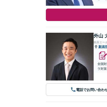
外山 
銀座エー
新潟
全国対
ラ対策
電話でお問い合わ