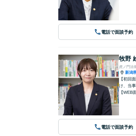
電話で面談予約
牧野 
虎ノ門法
新潟
【初回面
け、当事
【WEB
電話で面談予約