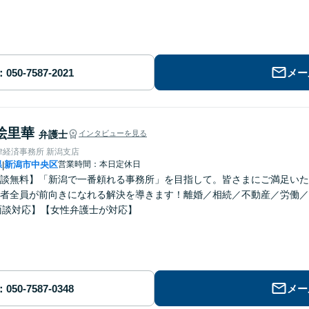
メー
絵里華
弁護士
インタビューを見る
律経済事務所 新潟支店
県
新潟市中央区
営業時間：本日定休日
|
談無料】「新潟で一番頼れる事務所」を目指して。皆さまにご満足いた
者全員が前向きになれる解決を導きます！離婚／相続／不動産／労働／
面談対応】【女性弁護士が対応】
メー