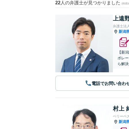
22
人の弁護士が見つかりました
(検索
上遠野
弁護士法
新潟
【新潟
ポレー
ら解決
電話でお問い合わ
村上 
ベリーベ
新潟