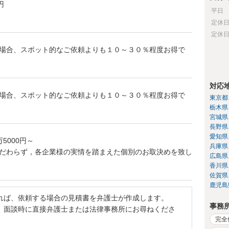
円
平日
定休
定休
場合、スポット的なご依頼よりも１０～３０％程度お得で
対応
場合、スポット的なご依頼よりも１０～３０％程度お得で
東京都
栃木県
宮城県
長野県
愛知県
5000円～
兵庫県
だわらず，各企業様の実情を踏まえた個別のお取決めを致し
広島県
香川県
佐賀県
鹿児島
れば、依頼する場合の見積書を弁護士が作成します。
事務
、面談時に直接弁護士または法律事務所にお尋ねくださ
完全