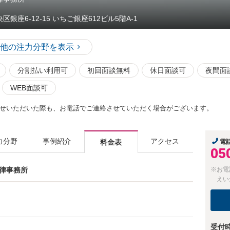
区銀座6-12-15 いちご銀座612ビル5階A-1
他の注力分野を表示
分割払い利用可
初回面談無料
休日面談可
夜間面
WEB面談可
せいただいた際も、お電話でご連絡させていただく場合がございます。
力分野
事例紹介
アクセス
料金表
電
05
法律事務所
※お電
えい
受付