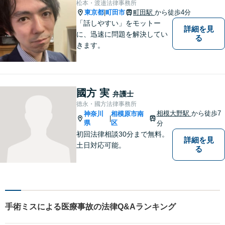
松本・渡邉法律事務所
す。
東京都
町田市
町田駅
から徒歩4分
|
「話しやすい」をモットー
詳細を見
に、迅速に問題を解決してい
る
きます。
國方 実
弁護士
德永・國方法律事務所
相模大野駅
から徒歩7
神奈川
相模原市南
|
県
区
分
初回法律相談30分まで無料。
詳細を見
土日対応可能。
る
手術ミスによる医療事故の法律Q&Aランキング