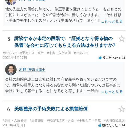
他の先生方の回答に加えて、 修正手術を受けてしまうと、もともとの
手術にミスがあったことの立証が余計に難しくなります。 「それは修
正手術で発生したミスだ」という主張がされてしまう可能性があるか
らです。 心身の苦痛はあるでしょうけれども、損害賠償請求などをご
検討なさっているのであれば、修正手術を受けるまえに弁護士に相談
して対応を決めることを強くお勧めいたします。
5
訴訟するか未定の段階で、“証拠となり得る物の
保管”を会社に応じてもらえる方法は在りますか?
#セクハラ
#手術ミス・事故
#患者・入所者側
#セクハラ
2021年4月27日
役にたった
11
木野 博徳
弁護士
会社の顧問弁護士は会社に対して守秘義務を負っているだけですの
で、紛争の相手方となり得るあなたから聞いた話については基本的に
会社に対して報告することになるかと存じます。一般的に弁護士かぎ
りの話にしてほしいという相手方の要望を受け容れることは状況によ
ってはあるかもしれませんが、相手方に誤解を与える可能性があり、
利益相反の問題が生じうるのでそういった要請は拒絶する場合が大半
6
美容整形の手術失敗による損害賠償
でしょうし、とりわけ今回の状況において弁護士かぎりの話にしてほ
しいという要望を受け容れる弁護士はほとんどいないと思います。 会
#患者・入所者側
#美容整形
#慰謝料請求・訴訟
#手術ミス・事故
#説明義務違反
社内の部署に相談した場合についても通常は会社内で情報共有が図ら
2019年4月3日
役にたった
14