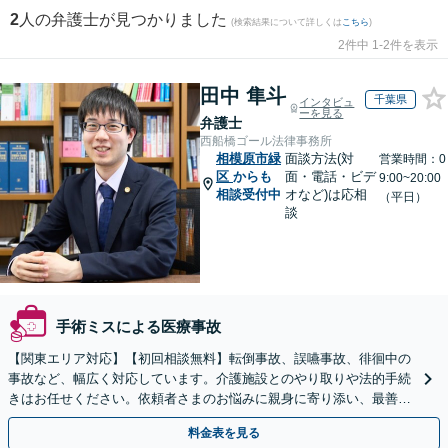
2
人の弁護士が見つかりました
(検索結果について詳しくは
こちら
)
2件中 1-2件を表示
田中 隼斗
千葉県
インタビュ
ーを見る
弁護士
西船橋ゴール法律事務所
相模原市緑
面談方法(対
営業時間：0
区
からも
面・電話・ビデ
9:00~20:00
相談受付中
オなど)は応相
（平日）
談
手術ミスによる医療事故
【関東エリア対応】【初回相談無料】転倒事故、誤嚥事故、徘徊中の
事故など、幅広く対応しています。介護施設とのやり取りや法的手続
きはお任せください。依頼者さまのお悩みに親身に寄り添い、最善の
結果が得られるように尽力いたします。
料金表を見る