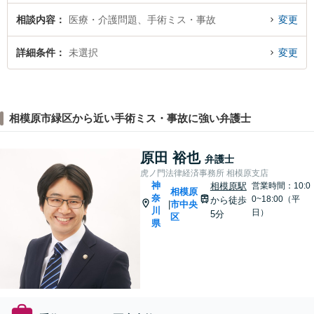
相談内容
医療・介護問題、手術ミス・事故
変更
詳細条件
未選択
変更
相模原市緑区から近い手術ミス・事故に強い弁護士
原田 裕也
弁護士
虎ノ門法律経済事務所 相模原支店
神
相模原駅
営業時間：10:0
相模原
奈
0~18:00（平
から徒歩
市中央
|
川
日）
5分
区
県