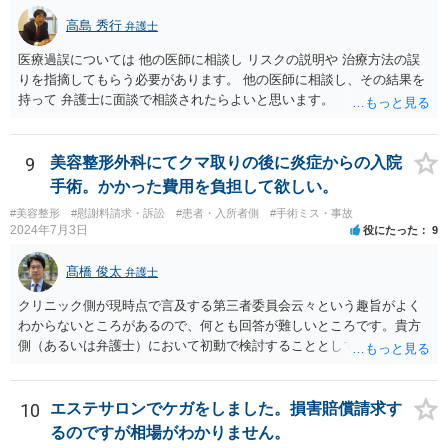
円滑に進めるためには早期に弁護士委任された方がよいのではないか
高島 秀行
弁護士
と思います。
医療過誤については 他の医師に相談し リスクの説明や 治療方法の誤
りを指摘してもらう必要があります。 他の医師に相談し、その結果を
持って 弁護士に面談で相談されたらよいと思います。
9
美容整形外科にてクマ取りの後に炎症からの入院
手術。かかった費用を負担して欲しい。
#美容整形
#慰謝料請求・訴訟
#患者・入所者側
#手術ミス・事故
2024年7月3日
役にたった
9
髙橋 俊太
弁護士
クリニック側が現時点で言及する第三者委員会云々という趣旨がよく
わからないところがあるので、何とも回答が難しいところです。貴方
側（あるいは弁護士）において初動で検討することとしては、クリニ
ックから診療記録の入手をすること、緊急入院先の診断内容の確認や
医師意見聴取などが考えられるかと思います。それらを踏まえてクリ
ニック側の過失を肯定できそうであれば、クリニックに対して具体的
10
エステサロンでケガをしました。損害賠償請求す
に損害賠償請求をしていくことになります。
るのですが相場がわかりません。