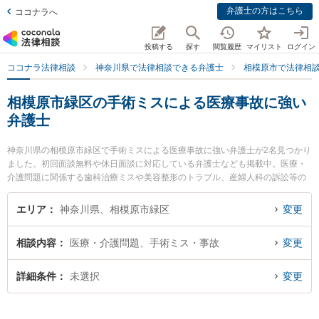
弁護士の方はこちら
ココナラへ
投稿する
探す
閲覧履歴
マイリスト
ログイン
ココナラ法律相談
神奈川県で法律相談できる弁護士
相模原市で法律相
相模原市緑区の手術ミスによる医療事故に強い
弁護士
神奈川県の相模原市緑区で手術ミスによる医療事故に強い弁護士が2名見つかり
ました。初回面談無料や休日面談に対応している弁護士なども掲載中。医療・
介護問題に関係する歯科治療ミスや美容整形のトラブル、産婦人科の訴訟等の
細かな分野での絞り込み検索もでき便利です。特に橋本さがみ総合法律事務所
の井田 翔太弁護士や橋本さがみ総合法律事務所の小川 葵弁護士のプロフィール
エリア
神奈川県、相模原市緑区
変更
情報や弁護士費用、強みなどが注目されています。『相模原市緑区で土日や夜
間に発生した手術ミスによる医療事故のトラブルを今すぐに弁護士に相談した
相談内容
医療・介護問題、手術ミス・事故
変更
い』『手術ミスによる医療事故のトラブル解決の実績豊富な近くの弁護士を検
索したい』『初回相談無料で手術ミスによる医療事故を法律相談できる相模原
市緑区内の弁護士に相談予約したい』などでお困りの相談者さんにおすすめで
詳細条件
未選択
変更
す。