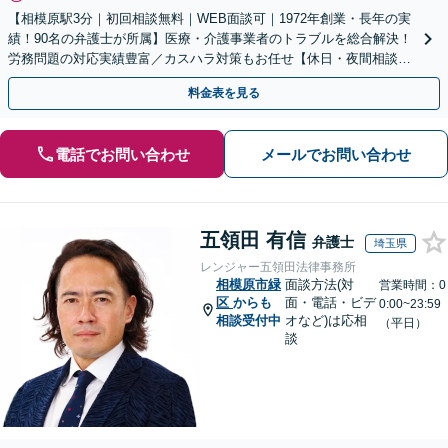
【相模原駅3分｜初回相談無料｜WEB面談可｜1972年創業・長年の実
績！90名の弁護士が所属】医療・介護事業者のトラブルを総合解決！
労務問題の対応実績豊富／カスハラ対策もお任せ【休日・夜間相談可
／忙しい方にも安心の柔軟なサポート体制】
料金表を見る
電話でお問い合わせ
メールでお問い合わせ
五領田 有信
弁護士
埼玉県
レンジャー五領田法律事務所
相模原市緑
面談方法(対
営業時間：0
区
からも
面・電話・ビデ
0:00~23:59
相談受付中
オなど)は応相
（平日）
談