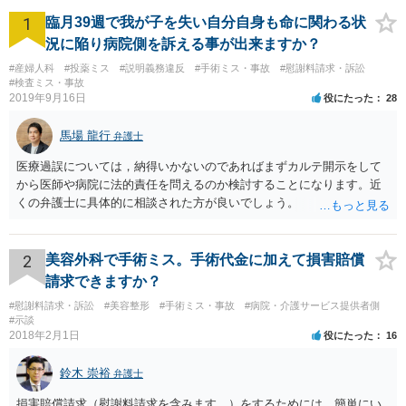
1
臨月39週で我が子を失い自分自身も命に関わる状
況に陥り病院側を訴える事が出来ますか？
#産婦人科
#投薬ミス
#説明義務違反
#手術ミス・事故
#慰謝料請求・訴訟
#検査ミス・事故
2019年9月16日
役にたった
28
馬場 龍行
弁護士
医療過誤については，納得いかないのであればまずカルテ開示をして
から医師や病院に法的責任を問えるのか検討することになります。近
くの弁護士に具体的に相談された方が良いでしょう。
2
美容外科で手術ミス。手術代金に加えて損害賠償
請求できますか？
#慰謝料請求・訴訟
#美容整形
#手術ミス・事故
#病院・介護サービス提供者側
#示談
2018年2月1日
役にたった
16
鈴木 崇裕
弁護士
損害賠償請求（慰謝料請求を含みます。）をするためには，簡単にい