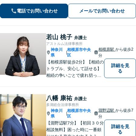
少しの勇気を出して、お気軽にご相談
電話でお問い合わせ
メールでお問い合わせ
ください。【休日・夜間面談可】
若山 桃子
弁護士
アストルム法律事務所
相模原駅
から徒歩2
神奈川
相模原市中央
|
県
区
分
【相模原駅徒歩2分】【相続の
詳細を見
トラブル、安心して話せる】
る
相続の争いごとで疲れ切って
しまう前に。女性弁護士が一
貫対応、トラブルの解決を目
指します。遺産分割協議・遺
八幡 康祐
弁護士
留分・調停・裁判にも対応。
多湖総合法律事務所
淵野辺駅
から徒歩7
神奈川
相模原市中央
|
県
区
分
【淵野辺駅7分】【初回３０分
詳細を見
相談無料】困った時に一番頼
る