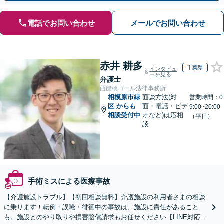
電話でお問い合わせ
メールでお問い合わせ
赤井 耕多
千葉県
インタビュ
ーを見る
弁護士
西船橋ゴール法律事務所
相模原市緑
面談方法(対
営業時間：0
区
からも
面・電話・ビデ
9:00~20:00
相談受付中
オなど)は応相
（平日）
談
手術ミスによる医療事故
【介護施設トラブル】【初回相談無料】介護施設の利用者さまの相談
に乗ります！転倒・誤嚥・徘徊中の事故は、施設に責任があること
も。施設とのやり取りや損害賠償請求もお任せください【LINE対応