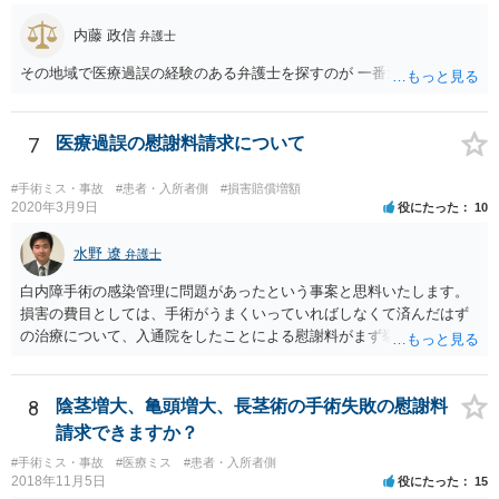
れるでしょうから、結局のところ、関係資料等をまとめて一度弁護士
に相談した上で、事案の見通し等を示してもらい、訴訟するかどうか
内藤 政信
弁護士
を早急に決断された方が良いかと存じます。訴訟提起を選択される場
その地域で医療過誤の経験のある弁護士を探すのが 一番近道だね。
合は、通常、会社が隠蔽のため過去の記録を廃棄すること等を防ぐた
め、弁護士と相談の上、訴え提起前の証拠保全の要否等を検討するこ
とになります。 いずれにせよ、あなたの動きを悟られた場合、少なく
7
医療過誤の慰謝料請求について
とも一般論としては会社が隠蔽工作を行う可能性があるため、慎重な
対応が必要になってくるかと存じます。
#手術ミス・事故
#患者・入所者側
#損害賠償増額
2020年3月9日
役にたった
10
水野 遼
弁護士
白内障手術の感染管理に問題があったという事案と思料いたします。
損害の費目としては、手術がうまくいっていればしなくて済んだはず
の治療について、入通院をしたことによる慰謝料がまず挙げられ、こ
れは入通院の期間に応じて決まります。 また、視力低下などの後遺症
が残った場合には、後遺症についての慰謝料や、逸失利益なども請求
の対象になってきます。 あくまでケースバイケースなので、今回の事
8
陰茎増大、亀頭増大、長茎術の手術失敗の慰謝料
案に必ずしも当てはまるものとは言い切れませんが、過去の裁判例を
請求できますか？
見ると、白内障の手術に失敗して片目の視力がほぼ失われたような事
#手術ミス・事故
#医療ミス
#患者・入所者側
案の場合、800万円程度の慰謝料が認められた事案もあります。 医療
2018年11月5日
役にたった
15
事故の場合、相手が保険を使った対応になることが多いため、交渉を