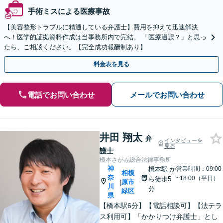
手術ミスによる医療事故
【美容整形トラブルに精通している弁護士】費用を抑えて迅速解決
へ！医学的証拠資料作成は当事務所内で完結。 「医療過誤？」と思っ
たら、ご相談ください。【完全成功報酬制あり】
料金表を見る
電話でお問い合わせ
メールでお問い合わせ
井田 翔太
弁
インタビューを
見る
護士
橋本さがみ総合法律事務所
神
橋本駅
か
営業時間：09:00
相模
奈
~18:00（平日）
ら徒歩5
原市
|
川
分
緑区
県
【橋本駅6分】【電話相談可】【法テラ
ス利用可】「かかりつけ弁護士」とし