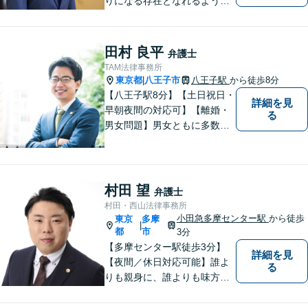
りになる存在となれるよう、
皆様のご事情に寄り添った問
題解決を心がけております。
お電話の際に『ココナラ経由
田村 良平
弁護士
で八幡弁護士に相談希望』と
TAM法律事務所
お伝え下さい。
東京都
八王子市
八王子駅
から徒歩8分
|
【八王子駅8分】【土日祝日・
詳細を見
早朝夜間の対応可】【離婚・
る
男女問題】男女ともに多数実
績アリ。親権、財産分与～養
育費まで幅広く対応【交通事
故】【相続】もお任せくださ
い。
村田 望
弁護士
村田・西山法律事務所
小田急多摩センター駅
から徒歩
東京
多摩
|
都
市
3分
【多摩センター駅徒歩3分】
詳細を見
【夜間／休日対応可能】誰よ
る
りも親身に、誰よりも味方で
ある存在になりたいと思いま
す。企業法務／相続問題／離