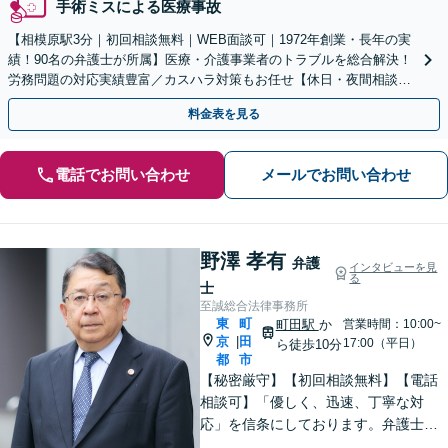
手術ミスによる医療事故
【相模原駅3分｜初回相談無料｜WEB面談可｜1972年創業・長年の実
績！90名の弁護士が所属】医療・介護事業者のトラブルを総合解決！
労務問題の対応実績豊富／カスハラ対策もお任せ【休日・夜間相談可
／忙しい方にも安心の柔軟なサポート体制】
料金表を見る
電話でお問い合わせ
メールでお問い合わせ
野澤 孝有
弁護
インタビューを見
る
士
至誠総合法律事務所
東
町
町田駅
か
営業時間：10:00~
京
田
|
17:00（平日）
ら徒歩10分
都
市
【秘密厳守】【初回相談無料】【電話
相談可】「優しく、迅速、丁寧な対
応」を信条にしております。弁護士に
相談するには勇気の要ることですが、