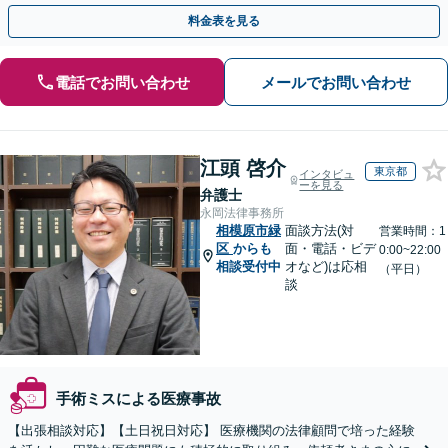
可】【夜間・休日面談可】【関東エリア対応】
料金表を見る
電話でお問い合わせ
メールでお問い合わせ
江頭 啓介
東京都
インタビュ
ーを見る
弁護士
永岡法律事務所
相模原市緑
面談方法(対
営業時間：1
区
からも
面・電話・ビデ
0:00~22:00
相談受付中
オなど)は応相
（平日）
談
手術ミスによる医療事故
【出張相談対応】【土日祝日対応】 医療機関の法律顧問で培った経験