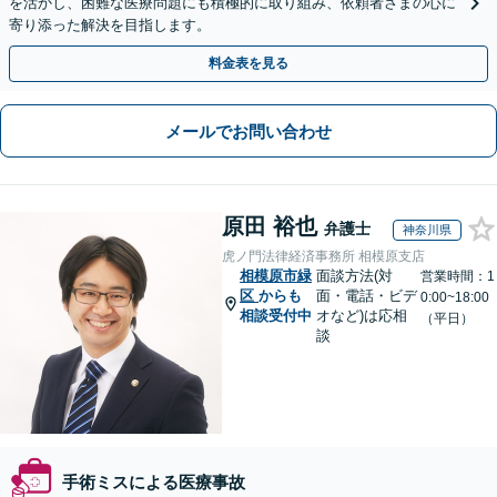
を活かし、困難な医療問題にも積極的に取り組み、依頼者さまの心に
寄り添った解決を目指します。
料金表を見る
メールでお問い合わせ
原田 裕也
弁護士
神奈川県
虎ノ門法律経済事務所 相模原支店
相模原市緑
面談方法(対
営業時間：1
区
からも
面・電話・ビデ
0:00~18:00
相談受付中
オなど)は応相
（平日）
談
手術ミスによる医療事故