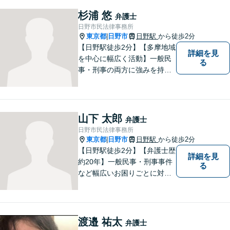
婚問題／不動産問題／刑事事
杉浦 悠
弁護士
件など、幅広く対応可能。迅
日野市民法律事務所
速かつ適切な対応を心掛けて
東京都
日野市
日野駅
から徒歩2分
|
おります。
【日野駅徒歩2分】【多摩地域
詳細を見
を中心に幅広く活動】一般民
る
事・刑事の両方に強みを持つ
弁護士。依頼者様1人1人に寄
り添って、最適な道へと導き
ます。法律問題は身近なもの
です。まずはお気軽にご相談
山下 太郎
弁護士
ください。【子連れ相談OK】
日野市民法律事務所
東京都
日野市
日野駅
から徒歩2分
|
【日野駅徒歩2分】【弁護士歴
詳細を見
約20年】一般民事・刑事事件
る
など幅広いお困りごとに対応
可能。建築紛争や原発事故な
どの複雑な問題にも積極的に
取り組んでおります。一つひ
とつの問題に真剣に向き合
渡邉 祐太
弁護士
い、最善の解決を目指しま