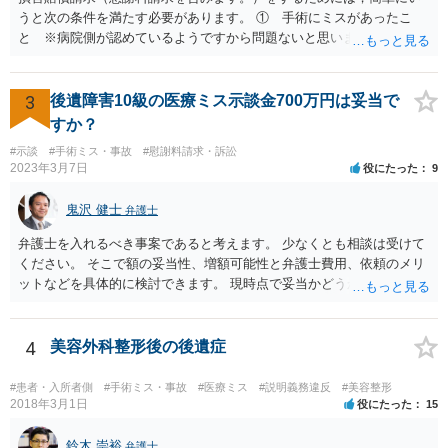
うと次の条件を満たす必要があります。 ① 手術にミスがあったこ
と ※病院側が認めているようですから問題ないと思います。 ② 手
術のミスの「せいで」仕事を休まなければならなくなったこと ③ 手
術のミスの「せいで」マスクが外せなくなったこと ④ 仕事を休まな
ければならなくなった「せいで」休業損害が発生したこと ⑤ マスク
3
後遺障害10級の医療ミス示談金700万円は妥当で
を外せなくなった「せいで」経済的に評価できる精神的な損害が発生
すか？
したこと 「せいで」と強調した点が，内藤先生のご指摘なさる「相当
#示談
#手術ミス・事故
#慰謝料請求・訴訟
因果関係」です。 手術のミスと関係のないことまでは責任追及ができ
2023年3月7日
役にたった
9
ないということです。 手術のミスの結果，手術前と比べて見た目が著
しく悪くなってしまったとか， 手術のミスの結果，入院期間が延びて
鬼沢 健士
弁護士
しまったとかいう事情があれば， 追加請求が可能な余地があります。
ただし，手術代の返金に応じた際に「これ以上金銭の請求はしませ
弁護士を入れるべき事案であると考えます。 少なくとも相談は受けて
ん」という趣旨の合意をしてしまっていると， 上記の請求は，基本的
ください。 そこで額の妥当性、増額可能性と弁護士費用、依頼のメリ
には困難となります。
ットなどを具体的に検討できます。 現時点で妥当かどうかを即断する
ことを避けた方がいいです。
4
美容外科整形後の後遺症
#患者・入所者側
#手術ミス・事故
#医療ミス
#説明義務違反
#美容整形
2018年3月1日
役にたった
15
鈴木 崇裕
弁護士