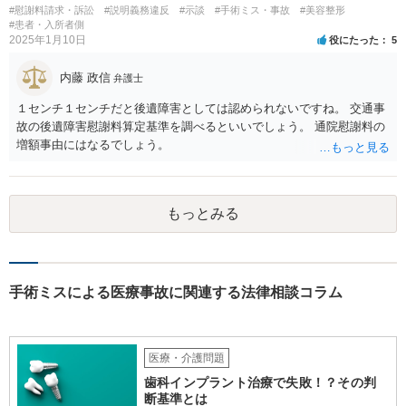
#慰謝料請求・訴訟
#説明義務違反
#示談
#手術ミス・事故
#美容整形
#患者・入所者側
2025年1月10日
役にたった
5
内藤 政信
弁護士
１センチ１センチだと後遺障害としては認められないですね。 交通事
故の後遺障害慰謝料算定基準を調べるといいでしょう。 通院慰謝料の
増額事由にはなるでしょう。
もっとみる
手術ミスによる医療事故に関連する法律相談コラム
医療・介護問題
歯科インプラント治療で失敗！？その判
断基準とは