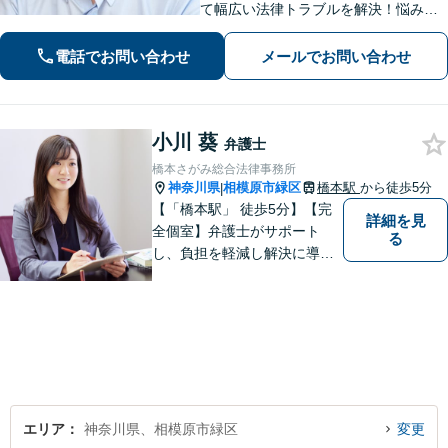
て幅広い法律トラブルを解決！悩みに
寄り添いながら、誠実な対応を心がけ
ております「粘り強い交渉とフットワ
電話でお問い合わせ
メールでお問い合わせ
ークの軽さが強み」男性・女性弁護士
が所属し多角的な視点から解決へ尽力
いたします
小川 葵
弁護士
橋本さがみ総合法律事務所
神奈川県
相模原市緑区
橋本駅
から徒歩5分
|
【「橋本駅」 徒歩5分】【完
詳細を見
全個室】弁護士がサポート
る
し、負担を軽減し解決に導き
ます。 お話をじっくり聞き、
お客様の気持ちを尊重しなが
ら解決策を提案します。 まず
はご相談いただき、今後の進
め方を一緒に考えましょう。
【法テラス利用可】
エリア
神奈川県、相模原市緑区
変更