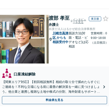
渡部 孝至
東京都
インタビュ
ーを見る
弁護士
弁護士法人はるかぜ総合法律事務所
川崎市高津
面談方法(対
営業時間：0
区
からも
面・電話・ビ
9:00~18:00
相談受付中
デオなど)は応
（土日祝日）
相談
口座凍結解除
【関東エリア対応】【初回相談無料】相続の取り分で揉めたらすぐに
ご連絡を！不利な立場になる前に最善の解決策を一緒に見つけましょ
う。他士業と連携し複雑な土地や株式の分割、海外財産もサポート。
どんな些細な疑問でも構いません。お気軽にご相談ください
料金表を見る