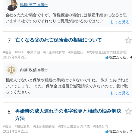
馬場 亨二
弁護士
会社をたたむ場合ですが、債務超過の場合には破産手続きになると思
います３社ですのでそれなりに費用が掛かるのではないでしょうか。
7
亡くなる父の死亡保険金の相続について
#遺言
#M&A・事業承継
#口座凍結解除
#家族信託
#成年後見(生前の財産管理)
2019年9月2日
役にたった
4
内藤 政信
弁護士
相続人でないと保険や相続の手続はできないですね。 教えてあげれば
いいでしょう。 また、保険金は遺留分減殺請求できないので、受け取
ってください。
8
再婚時の成人連れ子の名字変更と相続の悩み解決
方法
#遺言
#相続放棄
#口座凍結解除
#自筆証書遺言の作成
#財産分与
2021年2月21日
役にたった
7