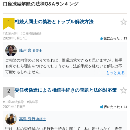
口座凍結解除の法律Q&Aランキング
1
相続人同士の義務とトラブル解決方法
#遺産分割
#口座凍結解除
2020年3月17日
役にたった
13
峰岸 泉
弁護士
ご相談の内容のとおりであれば，返還請求できると思いますが，相手
も何かしら理由をつけるでしょうから，法的手続を経ないと解決は不
可能かもしれません。
2
委任状偽造による相続手続きの問題と法的対応策
#口座凍結解除
#偽造罪
2021年4月9日
役にたった
11
高島 秀行
弁護士
甲は、私の委任状のいる行政手続きに関して、私に断りもなく、委任