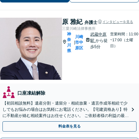
さい！
原 雅紀
弁護士
インタビューを見る
三愛川崎法律事務所
神
武蔵中原
営業時間：11:00
川崎
奈
~17:00（土曜
駅
から徒
市中
|
川
日）
歩5分
原区
県
口座凍結解除
【初回相談無料】遺産分割・遺留分・相続放棄・遺言作成等相続で少
しでもお悩みの場合はお気軽にお電話ください。【宅建資格あり】特
に不動産が絡む相続案件はお任せください。 ご依頼者様の利益の最大
化のために最後まで寄り添いサポートいたします。
料金表を見る