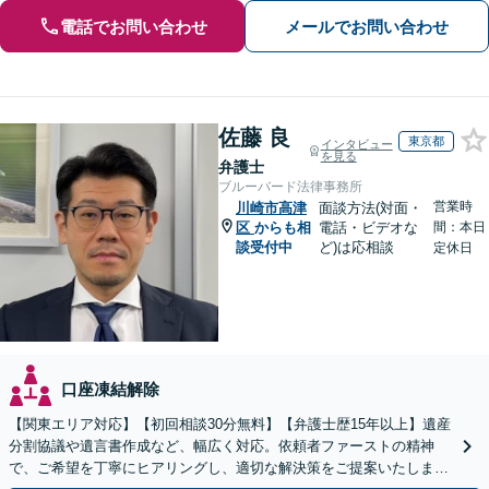
電話でお問い合わせ
メールでお問い合わせ
佐藤 良
東京都
インタビュー
を見る
弁護士
ブルーバード法律事務所
営業時
川崎市高津
面談方法(対面・
区
からも相
電話・ビデオな
間：本日
談受付中
ど)は応相談
定休日
口座凍結解除
【関東エリア対応】【初回相談30分無料】【弁護士歴15年以上】遺産
分割協議や遺言書作成など、幅広く対応。依頼者ファーストの精神
で、ご希望を丁寧にヒアリングし、適切な解決策をご提案いたしま