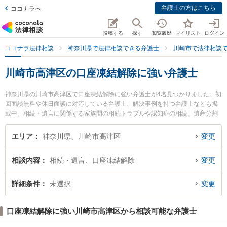
弁護士の方はこちら
ココナラへ
投稿する
探す
閲覧履歴
マイリスト
ログイン
ココナラ法律相談
神奈川県で法律相談できる弁護士
川崎市で法律相談
川崎市高津区の口座凍結解除に強い弁護士
神奈川県の川崎市高津区で口座凍結解除に強い弁護士が4名見つかりました。初
回面談無料や休日面談に対応している弁護士、解決事例を持つ弁護士なども掲
載中。相続・遺言に関係する家族間の相続トラブルや認知症の相続、遺産分割
等の細かな分野での絞り込み検索もでき便利です。特に溝の口テラス法律事務
所の小川 豊弁護士や溝の口吉田法律事務所の吉田 誠弁護士、弁護士法人アライ
エリア
神奈川県、川崎市高津区
変更
ズ溝の口法律事務所の瀧澤 幹太弁護士のプロフィール情報や弁護士費用、強み
などが注目されています。『川崎市高津区で土日や夜間に発生した口座凍結解
相談内容
相続・遺言、口座凍結解除
変更
除のトラブルを今すぐに弁護士に相談したい』『口座凍結解除のトラブル解決
の実績豊富な近くの弁護士を検索したい』『初回相談無料で口座凍結解除を法
律相談できる川崎市高津区内の弁護士に相談予約したい』などでお困りの相談
詳細条件
未選択
変更
者さんにおすすめです。
口座凍結解除に強い川崎市高津区から相談可能な弁護士