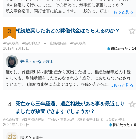
状を偽造して行いました。 その行為は、刑事罰に該当しますか？
私文章偽造罪、同行使罪に該当します。 一般的に、頼まれた（委任さ
れた）人は、行政に提出する委任状の署名を偽造できるのでしょう
か？ 委任状を偽造して使用することはまでは依頼の範囲ではない
ので できないと思います。
3
相続放棄したあとの葬儀代金はもらえるのか？
#相続放棄
#相続手続き
#口座凍結解除
#相続放棄
2019年2月13日
役にたった
14
井澤 わかな
弁護士
確かに、葬儀費用を相続財産から支出した後に、相続放棄申述の手続
をしても、単純承認をしたとみなされる「処分」にあたらないとされ
ています。 (相続放棄後に支出ではなく、葬儀の方が先に来るのが通常
だと思いますので、葬儀→葬儀費用を相続財産から支出→相続放棄申
述の手続ということだと思いますが) ただ、葬儀費用ならいくらでもよ
いということではなく、身分相応の、社会的儀式として当然認められ
4
死亡から三年経過。遺産相続がある事を最近しり
る程度の金額に留まると考えた方がよいです。 もし、相続人の皆さん
ましたが放棄できますでしょうか？
に葬儀費用を支出する経済力がなく、質素な葬儀を行った費用であれ
#相続放棄
#口座凍結解除
#M&A・事業承継
#遅延損害金回収
#督促の停止
ば相続財産から支出しても単純承認と認められない可能性が高いの
2021年4月25日
役にたった
6
で、相続放棄申述が受理される可能性も高いと思います。
匿名A
弁護士