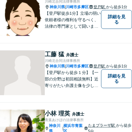
川崎北合同法律事務所
神奈川県
川崎市多摩区
登戸駅
から徒歩1分
|
【登戸駅徒歩1分】立場の弱い
詳細を見
依頼者様の権利を守るべく、
る
法律の専門家として闘いま
す。日々研鑽を怠らず、依頼
者様との信頼関係が築けるよ
う努力しています。家事事
件・刑事事件・労働事件な
工藤 猛
弁護士
ど、幅広く対応いたします。
川崎北合同法律事務所
神奈川県
川崎市多摩区
登戸駅
から徒歩1分
|
【登戸駅から徒歩１分】【一
詳細を見
部の分野は初回相談無料】近
る
寄りがたい弁護士像を少しで
も変えられるように、皆様に
寄り添い、一緒に考え、お一
人おひとりにとって最善の解
決が何であるのかを見極め、
小林 理英
弁護士
誠心誠意、仕事に取り組んで
青葉あけぼの法律事務所
まいります。
たまプラーザ駅
から徒歩
神奈川
横浜市青葉
|
県
区
5分