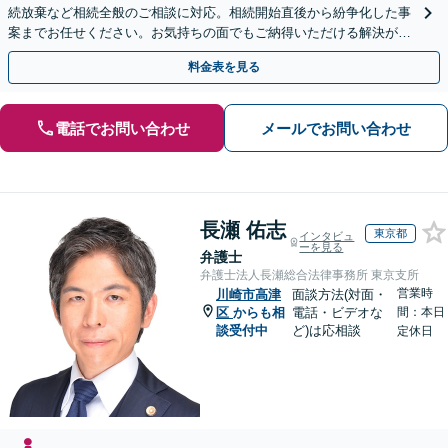
続放棄など相続全般のご相談に対応。相続開始直後から紛争化した事
案までお任せください。お気持ちの面でもご納得いただける解決がで
きるよう粘り強く対応いたします【休日・夜間対応可】
料金表を見る
電話でお問い合わせ
メールでお問い合わせ
長瀬 佑志
東京都
インタビュ
ーを見る
弁護士
弁護士法人長瀬総合法律事務所 東京支所
営業時
川崎市高津
面談方法(対面・
区
からも相
電話・ビデオな
間：本日
談受付中
ど)は応相談
定休日