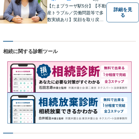
【たまプラーザ駅5分】【不動
詳細を見
産トラブル／労働問題等で多
る
数実績あり】笑顔を取り戻す
お手伝いを。丁寧にお話を伺
い，一緒にベストな解決を考
えます。【契約時点での明朗
会計】
相続に関する診断ツール