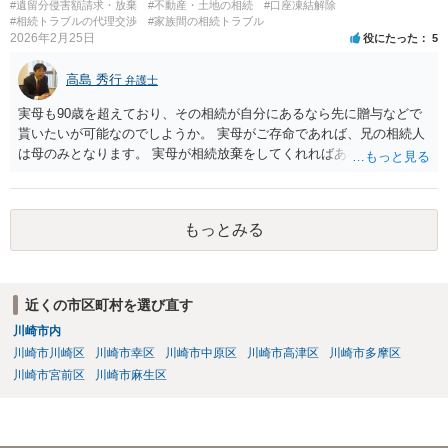
#遺留分侵害額請求・放棄
#不動産・土地の相続
#口座凍結解除
#相続トラブルの代理交渉
#家族間の相続トラブル
2026年2月25日
役にたった
5
高島 秀行
弁護士
実母も90歳を超えており、その相続が自分にあるなら先に贈与などで
貰いたいが可能なのでしようか。 実母がご存命であれば、兄の相続人
は母のみとなります。 実母が相続放棄をしてくれればあなた方兄弟及
び実母の子が相続人となります。 実母に連絡を取って話してみるほか
ないと思います。
もっとみる
近くの市区町村を選び直す
川崎市内
川崎市川崎区
川崎市幸区
川崎市中原区
川崎市高津区
川崎市多摩区
川崎市宮前区
川崎市麻生区