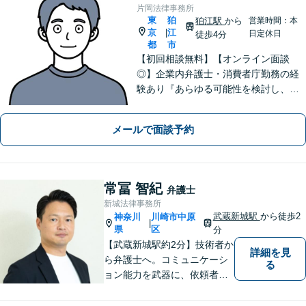
片岡法律事務所
東
狛
狛江駅
から
営業時間：本
京
江
|
日定休日
徒歩4分
都
市
【初回相談無料】【オンライン面談
◎】企業内弁護士・消費者庁勤務の経
験あり『あらゆる可能性を検討し、単
に「ダメ」では終わらせない。ダメな
部分は、その理由を説明し代案をご検
メールで面談予約
討いたします』セカンドオピニオン可
【狛江駅4分／休日夜間相談可】
常冨 智紀
弁護士
新城法律事務所
武蔵新城駅
から徒歩2
神奈川
川崎市中原
|
県
区
分
【武蔵新城駅約2分】技術者か
詳細を見
ら弁護士へ。コミュニケーシ
る
ョン能力を武器に、依頼者さ
まにとことん寄り添った解決
を目指します。【離婚・男女