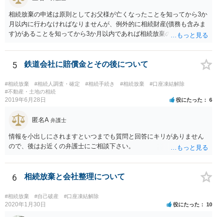
相続放棄の申述は原則としてお父様が亡くなったことを知ってから3か
月以内に行わなければなりませんが、例外的に相続財産(債務も含みま
す)があることを知ってから3か月以内であれば相続放棄の申述が認め
られる可能性もありますので、通知が届いたのが3か月以内の話なので
したら、早急に家裁に行って相続放棄の申述をしたい旨告げて必要な
書類を提出されることをおすすめいたします。 なお、お父様の債務が
5
鉄道会社に賠償金とその後について
他にもあるかもしれないというリスクを考えますと、相続放棄の申述
にあたっては、法テラスの無料相談等を利用して弁護士に相談するこ
#相続放棄
#相続人調査・確定
#相続手続き
#相続放棄
#口座凍結解除
とも十分考えられるかと存じます。また、ご記載いただいた事実関係
#不動産・土地の相続
2019年6月28日
役にたった
6
を拝見するかぎり、再婚相手のかたは既に相続放棄をされている可能
性があるかもしれません。
匿名A
弁護士
情報を小出しにされますといつまでも質問と回答にキリがありません
ので、後はお近くの弁護士にご相談下さい。
6
相続放棄と会社整理について
#相続放棄
#自己破産
#口座凍結解除
2020年1月30日
役にたった
10