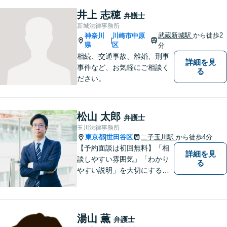
問題】不貞慰謝料請求／財産
井上 志穂
弁護士
分与・養育費など【相続】相
新城法律事務所
続手続は他士業と連携してワ
武蔵新城駅
から徒歩2
神奈川
川崎市中原
|
ンストップ解決
県
区
分
相続、交通事故、離婚、刑事
詳細を見
事件など、お気軽にご相談く
る
ださい。
松山 太郎
弁護士
玉川法律事務所
東京都
世田谷区
二子玉川駅
から徒歩4分
|
【予約面談は初回無料】「相
詳細を見
談しやすい雰囲気」「わかり
る
やすい説明」を大切にする事
務所【弁護士11年目】相談者
さまが求める真の解決を目指
します。不動産関連事件・相
続・離婚に強み【二子玉川駅4
湯山 薫
弁護士
分】【夜間面談OK】