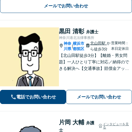
メールでお問い合わせ
黒田 清彰
弁護士
神奈川港北法律事務所
北山田駅
か
営業時間：
神奈
横浜市
|
川県
都筑区
本日定休日
ら徒歩3分
【北山田駅徒歩3分】【離婚・男女問
題】一人ひとり丁寧に対応／納得ので
きる解決へ【交通事故】賠償金アップ
などに努めます。保険会社との交渉や
手続きはお任せ【借金・債務整理】手
続きはもちろん、再発防止策や今後の
生活のフォローも行います。
電話でお問い合わせ
メールでお問い合わせ
片岡 大輔
弁護
インタビューを見
る
士