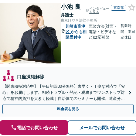
小池 良
東京都
インタビュー
を見る
弁護士
東京けやき法律事務所
営業時
川崎市高津
面談方法(対面・
区
からも相
電話・ビデオな
間：本日
談受付中
ど)は応相談
定休日
口座凍結解除
【関東積極対応中】【平日初回30分無料】素早く・丁寧な対応で「安
心」をお届けします。相続トラブル・登記・税務までワンストップ対
応で精神的負担を大きく軽減｜自治体でのセミナーも開催。遺産分
割・放棄などまずはお気軽にご相談ください【通知税理士】
料金表を見る
電話でお問い合わせ
メールでお問い合わせ