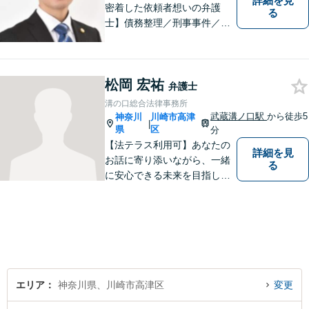
詳細を見
密着した依頼者想いの弁護
る
士】債務整理／刑事事件／離
婚／相続など、幅広い分野の
問題に精通しています。依頼
者様のお気持ちを大切にした
松岡 宏祐
弁護を進めてまいります。ま
弁護士
ずはお気軽にご相談くださ
溝の口総合法律事務所
い。
武蔵溝ノ口駅
から徒歩5
神奈川
川崎市高津
|
県
区
分
【法テラス利用可】あなたの
詳細を見
お話に寄り添いながら、一緒
る
に安心できる未来を目指しま
す。法律問題の解決だけでな
く、「その先の未来」も一緒
に考えてサポートいたしま
す。高齢者や障害のある方へ
のサポートの充実【武蔵溝ノ
口駅5分】【電話・メール・W
EB相談も対応】
エリア
神奈川県、川崎市高津区
変更