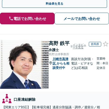
す。まずは無料相談でお悩みをお聞かせください。
料金表を見る
電話でお問い合わせ
メールでお問い合わせ
髙野 鉄平
群馬県
インタビュ
ーを見る
弁護士
髙野法律事務所
営業時
川崎市高津
面談方法(対面・
区
からも相
電話・ビデオな
間：本日
談受付中
ど)は応相談
定休日
口座凍結解除
【関東エリア対応】【駐車場完備】遺産分割協議・調停／遺留分／相