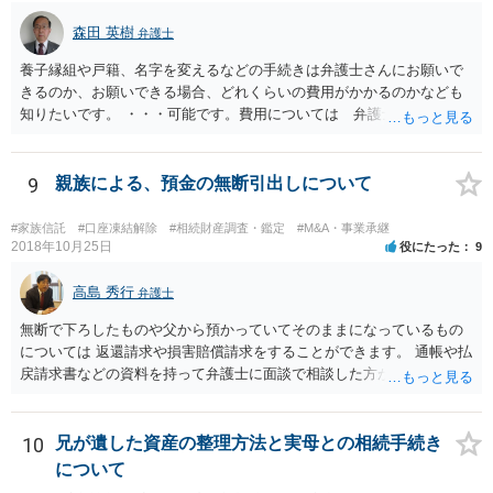
森田 英樹
弁護士
養子縁組や戸籍、名字を変えるなどの手続きは弁護士さんにお願いで
きるのか、お願いできる場合、どれくらいの費用がかかるのかなども
知りたいです。 ・・・可能です。費用については 弁護士と直接面談
の上 内容を確認し 協議の上個別に契約によって決まることになっ
ています。 やはり、成人した子のことまでごちゃごちゃ考えず、自分
の事だけ考えるべきなのでしょうか ・・・お子さんの事をまで含め良
9
親族による、預金の無断引出しについて
い解決案があればお悩みになるのは当然と言えば当然のことです。 彼
と親子関係を結びたいと思っているが、名字は変えたくない・・・養
#家族信託
#口座凍結解除
#相続財産調査・鑑定
#M&A・事業承継
子縁組の必要があり 氏も変更することになります。 しかし 彼は成人
2018年10月25日
役にたった
9
しているとは言え、自分の子と私の連れ子、全て平等にしたいと希
望。もちろん私もそうできればと思います。 ・・・婚姻前の契約 あ
高島 秀行
弁護士
るいは 遺言書などで その意思を実現する方法はあります。 弁護
無断で下ろしたものや父から預かっていてそのままになっているもの
士に相談してみてください。
については 返還請求や損害賠償請求をすることができます。 通帳や払
戻請求書などの資料を持って弁護士に面談で相談した方がよいと思い
ます。
10
兄が遺した資産の整理方法と実母との相続手続き
について