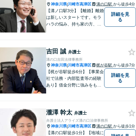
神奈川県
川崎市高津区
溝の口駅
から徒歩4分
|
【溝ノ口駅3分】【離婚】離婚
詳細を見
は新しいスタートです。モラ
る
ハラの悩み、持ち家の方、公
務員の方など様々なご事情の
方にご満足頂けた解決実績多
数。【不動産】家賃滞納、立
吉田 誠
退料の増額など不動産のトラ
弁護士
ブルはお任せください。【司
溝の口吉田法律事務所
法書士の経験あり】
神奈川県
川崎市高津区
梶が谷駅
から徒歩7分
|
【梶が谷駅徒歩6分】【事業会
詳細を見
社で法務・内部監査等の経験
る
あり】借金分野に強みをも
ち、幅広い分野に対応する弁
護士。敷居の低い法律事務所
を目指し、相談しやすい環境
瀧澤 幹太
作りに尽力しています。【初
弁護士
回無料相談】【東京・神奈川
弁護士法人アライズ溝の口法律事務所
エリア】
神奈川県
川崎市高津区
溝の口駅
から徒歩1分
|
【溝の口駅徒歩1分】【地域に