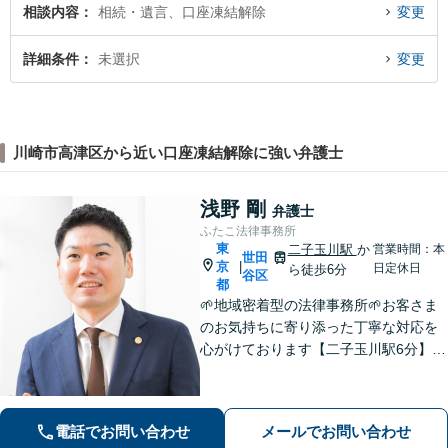
相談内容
相続・遺言、口座凍結解除
変更
詳細条件
未選択
変更
川崎市高津区から近い口座凍結解除に強い弁護士
浅野 剛
弁護士
ふたこ法律事務所
東
二子玉川駅
か
営業時間：本
世田
京
|
日定休日
ら徒歩6分
谷区
都
🌱地域密着型の法律事務所🌱お客さま
のお気持ちに寄り添った丁寧な対応を
心がけております【二子玉川駅6分】個
人事務所だからこそ実現できる柔軟さ
◎誠心誠意サポートします。正式なご
契約後は「弁護士が全て対応いたしま
電話でお問い合わせ
メールでお問い合わせ
す」【交通事故・離婚】はお任せくだ