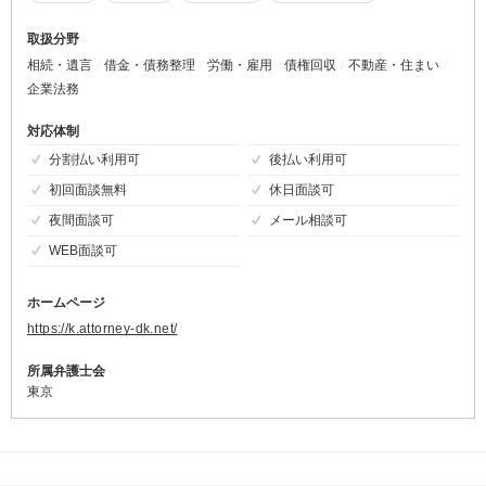
取扱分野
相続・遺言
借金・債務整理
労働・雇用
債権回収
不動産・住まい
企業法務
対応体制
分割払い利用可
後払い利用可
初回面談無料
休日面談可
夜間面談可
メール相談可
WEB面談可
ホームページ
https://k.attorney-dk.net/
所属弁護士会
東京