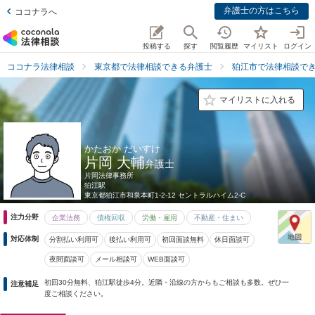
弁護士の方はこちら
ココナラへ
投稿する
探す
閲覧履歴
マイリスト
ログイン
ココナラ法律相談
東京都で法律相談できる弁護士
狛江市で法律相談で
マイリストに入れる
かたおか だいすけ
片岡 大輔
弁護士
片岡法律事務所
狛江駅
東京都
狛江市和泉本町1-2-12 セントラルハイム2-C
注力分野
企業法務
債権回収
労働・雇用
不動産・住まい
対応体制
分割払い利用可
後払い利用可
初回面談無料
休日面談可
夜間面談可
メール相談可
WEB面談可
初回30分無料、狛江駅徒歩4分。近隣・沿線の方からもご相談も多数。ぜひ一
注意補足
度ご相談ください。