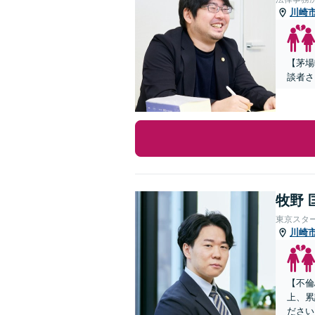
川崎
【茅場
談者さ
牧野 
東京スタ
川崎
【不倫
上、累
ださい