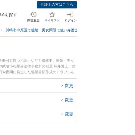
弁護士の方はこちら
&Aを探す
閲覧履歴
マイリスト
ログイン
川崎市中原区で離婚・男女問題に強い弁護士
川崎市中原区で離婚書類作成
決事例を持つ弁護士なども掲載中。離婚・男女
や武蔵小杉駅前法律事務所の稲葉 翔弁護士、武
日や夜間に発生した離婚書類作成のトラブルを
類作成を法律相談できる川崎市中原区内の弁護士
変更
変更
変更