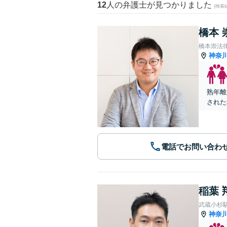
12
人の弁護士が見つかりました
(検索
橋本 
橋本崇法
神奈
熟年離
された
電話でお問い合わ
稲葉 
武蔵小杉
神奈