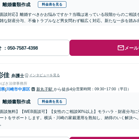
離婚書類作成
料金表を見る
b面談対応】離婚すべきかお悩みですか？当職は迷っている段階からのご相談
雑な財産分与、不倫トラブルなど男女問わず幅広く対応。新たな一歩を踏み
せ
メール
彩佳
弁護士
インタビューを見る
つばき法律事務所
川県
川崎市中原区
新丸子駅
から徒歩4分
営業時間：09:30~17:00（平日）
|
離婚書類作成
料金表を見る
面談無料】【WEB面談可】【女性のご相談90%以上】モラハラ・財産分与
ートをサポートします。横浜・川崎の家裁運用を熟知し、納得のいく解決へ
。