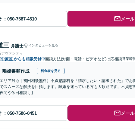
せ
メール
雄三
弁護士
インタビューを見る
所アヴァンティ
市中原区
からも相談受付中
面談方法(対面・電話・ビデオなど)は応相談
営業時間
離婚書類作成
料金表を見る
エリア対応｜初回相談無料】不貞慰謝料を「請求したい・請求された」でお
でスムーズな解決を目指します。離婚を迷っている方も大歓迎です。不貞慰
夜間や休日相談可】
せ
メール