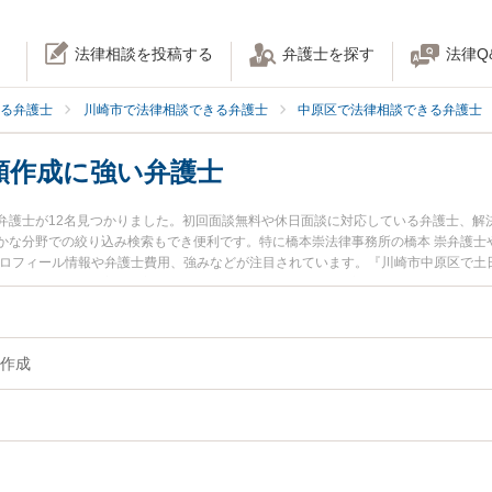
法律相談を投稿する
弁護士を探す
法律Q
る弁護士
川崎市で法律相談できる弁護士
中原区で法律相談できる弁護士
類作成に強い弁護士
弁護士が12名見つかりました。初回面談無料や休日面談に対応している弁護士、解
かな分野での絞り込み検索もでき便利です。特に橋本崇法律事務所の橋本 崇弁護士
プロフィール情報や弁護士費用、強みなどが注目されています。『川崎市中原区で土
のトラブル解決の実績豊富な近くの弁護士を検索したい』『初回相談無料で離婚書
におすすめです。
作成