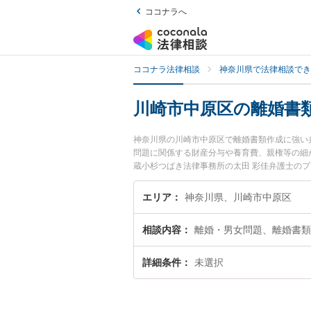
ココナラへ
ココナラ法律相談
神奈川県で法律相談でき
川崎市中原区の離婚書
神奈川県の川崎市中原区で離婚書類作成に強い
問題に関係する財産分与や養育費、親権等の細
蔵小杉つばき法律事務所の太田 彩佳弁護士の
今すぐに弁護士に相談したい』『離婚書類作成
に相談予約したい』などでお困りの相談者さん
エリア
神奈川県、川崎市中原区
相談内容
離婚・男女問題、離婚書類
詳細条件
未選択