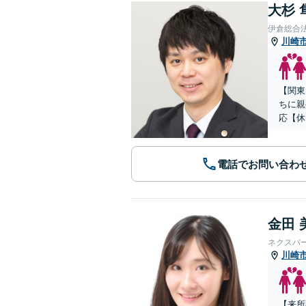
大杉 
伊倉総合
川崎
【関東
ちに親
応【休
電話でお問い合わ
金田 
ネクスパ
川崎
【来所