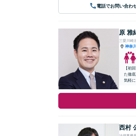
電話でお問い合わ
原 雅
三愛川崎
神奈
【初回
た徹底
気軽に
西村 
法律事務