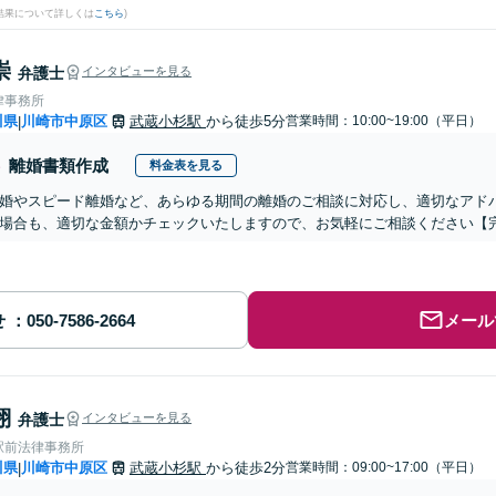
結果について詳しくは
こちら
)
崇
弁護士
インタビューを見る
律事務所
川県
川崎市中原区
武蔵小杉駅
から徒歩5分
営業時間：10:00~19:00（平日）
|
離婚書類作成
料金表を見る
婚やスピード離婚など、あらゆる期間の離婚のご相談に対応し、適切なアド
場合も、適切な金額かチェックいたしますので、お気軽にご相談ください【
せ
メール
翔
弁護士
インタビューを見る
駅前法律事務所
川県
川崎市中原区
武蔵小杉駅
から徒歩2分
営業時間：09:00~17:00（平日）
|