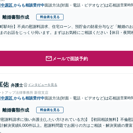
市中原区
からも相談受付中
面談方法(対面・電話・ビデオなど)は応相談
営業時間
離婚書類作成
料金表を見る
町駅4分】不貞の慰謝料請求、住宅ローン、預貯金の財産分与など「離婚の
まのお話をじっくり伺います。まずはお気軽にご相談ください【休日・夜間
メールで面談予約
匡佑
弁護士
インタビューを見る
ートアップ法律事務所 新宿支店
市中原区
からも相談受付中
面談方法(対面・電話・ビデオなど)は応相談
営業時間
離婚書類作成
料金表を見る
/慰謝料請求に強い弁護士(したい方/されている方)】【初回相談無料】不倫慰
計解決実績6,000件以上。慰謝料問題でお困りの方はご相談・解決実績の豊
。