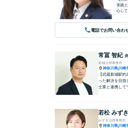
実績と
心して
電話でお問い合わ
常冨 智紀
新城法律事務所
神奈川県
川崎
|
【武蔵新城駅約
った解決を目指
士業と連携して
若松 みず
みずき法律事務所
神奈川県
川崎
|