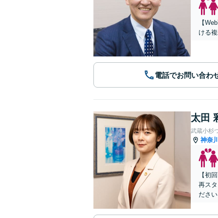
【We
ける複
電話でお問い合わ
太田 
武蔵小杉
神奈
【初回
再スタ
ださい