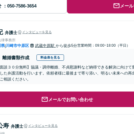
せ
メール
紀
弁護士
インタビューを見る
法律事務所
川県
川崎市中原区
武蔵中原駅
から徒歩5分
営業時間：09:00~18:00（平日）
|
離婚書類作成
料金表を見る
面談３０分無料】協議・調停離婚、不貞慰謝料など納得できる解決に向けて
した弁護活動を行います。依頼者様に最後まで寄り添い、明るい未来への再
ご相談ください。
メールでお問い合わせ
公寿
弁護士
インタビューを見る
所錦