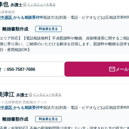
隼也
弁護士
インタビューを見る
法律事務所
市中原区
からも相談受付中
面談方法(対面・電話・ビデオなど)は応相談
営業時間
離婚書類作成
料金表を見る
エリア対応】【電話相談無料】不貞慰謝料や離婚、貞操権侵害に関するご相
身に寄り添い、ご納得のいただける解決を目指します。慰謝料や離婚を請求
日・夜間相談OK】
せ
メール
美津江
弁護士
インタビューを見る
ート法律事務所 西船橋オフィス
市中原区
からも相談受付中
面談方法(対面・電話・ビデオなど)は応相談
営業時間
離婚書類作成
料金表を見る
不要／全国対応】不倫の慰謝料問題は請求したい方・請求された方の双方に