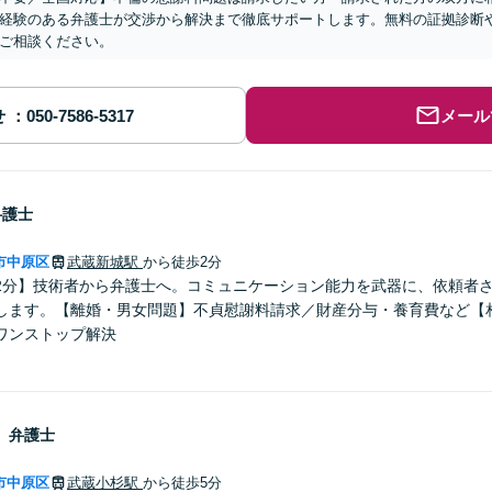
経験のある弁護士が交渉から解決まで徹底サポートします。無料の証拠診断
ご相談ください。
せ
メール
弁護士
市中原区
武蔵新城駅
から徒歩2分
2分】技術者から弁護士へ。コミュニケーション能力を武器に、依頼者
します。【離婚・男女問題】不貞慰謝料請求／財産分与・養育費など【
ワンストップ解決
き
弁護士
市中原区
武蔵小杉駅
から徒歩5分