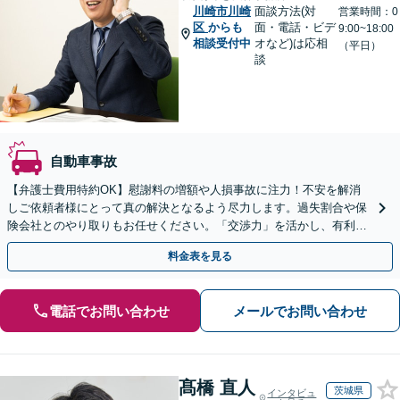
川崎市川崎
面談方法(対
営業時間：0
区
からも
面・電話・ビデ
9:00~18:00
相談受付中
オなど)は応相
（平日）
談
自動車事故
【弁護士費用特約OK】慰謝料の増額や人損事故に注力！不安を解消
しご依頼者様にとって真の解決となるよう尽力します。過失割合や保
険会社とのやり取りもお任せください。「交渉力」を活かし、有利な
条件での示談成立を目指します。【夜間・休日の相談可能】
料金表を見る
電話でお問い合わせ
メールでお問い合わせ
髙橋 直人
茨城県
インタビュ