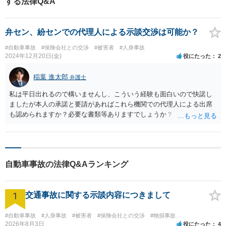
する法律Q&A
を前提に、示談交渉を行いましたが、相手方保険会社は、Hさんの納得のいく
金額を提示することはなく、交渉は合意に至りませんでした。 ベリーベスト
法律事務所では、示談金額を上げるためには、非該当とされた後遺障害の認
定に対して異議申立をするしかないと判断し、異議申立をすることになりま
弁セン、紛センでの代理人による示談交渉は可能か？
した。その際、医師に対しては、診断書に通院状況についての追記を依頼
し、また、カルテを取り付けるなどしてHさんの治療状況、症状経過の立証活
#自動車事故
#保険会社との交渉
#被害者
#人身事故
動を行いました。その結果、異議申立が認められ、頚部痛について14級9号の
2024年12月20日(金)
役にたった
2
認定を受けることができました。 14級9号の認定を受けることができたた
め、賠償額は大幅に上昇し、約365万円で示談が成立する結果となりました。
稲葉 進太郎
弁護士
私は平日出れるので構いませんし、こういう経験も面白いので快諾し
ましたが本人の承諾と要請があればこれら機関での代理人による出席
も認められますか？必要な書類等ありますでしょうか？ →匿名A先生
ご指摘のとおり、本件で、弁護士以外の者が対応することは、最終的
にご友人に損をさせてしまう可能性があると言わざるを得ず、お勧め
できません。
自動車事故の法律Q&Aランキング
1
交通事故に関する示談内容につきまして
#自動車事故
#人身事故
#被害者
#保険会社との交渉
#物損事故
2026年8月3日
役にたった
4