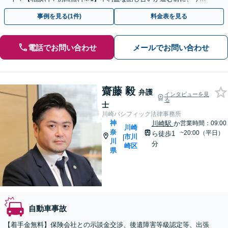
ぐ相談！
事例を見る(1件)
料金表を見る
電話でお問い合わせ
メールでお問い合わせ
齋藤 毅
弁護
インタビューを見
る
士
川崎パシフィック法律事務所
神
川崎駅
か
営業時間：09:00
川崎
奈
~20:00（平日）
ら徒歩1
市川
|
川
分
崎区
県
自動車事故
【着手金無料】保険会社との示談金交渉、後遺障害等級認定等、出張