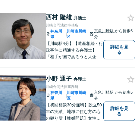
一的な対応ではなく、お一人
お一人の人生を背負っている
自覚を持ち、ご一緒に解決へ
西村 隆雄
弁護士
の 道を考えてまいります。ま
川崎合同法律事務所
ずはお気軽にご相談くださ
京急川崎駅
から徒歩5
神奈川
川崎市川崎
|
い！【子連れ相談OK】
県
区
分
【川崎駅4分】【遺産相続・行
詳細を見
政事件に精通する弁護士】
る
「相手が国であろうと大企業
であろうと、ひるくことな
く、事実に基づいて主張して
いく」ことがモットーです。
小野 通子
弁護士
どんな事案でも、依頼者様の
川崎合同法律事務所
状況をしっかり把握し、ご希
京急川崎駅
から徒歩5
神奈川
川崎市川崎
|
望される解決へと尽力しま
県
区
分
す。
【初回相談30分無料】設立50
詳細を見
年の実績、地域に住む方の心
る
の拠り所【離婚問題】女性弁
護士6名在籍 相談件数300件
以上の経験値に基づくアドバ