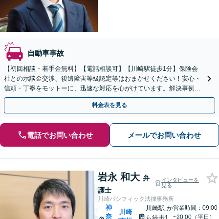
自動車事故
【初回相談・着手金無料】【電話相談可】【川崎駅徒歩1分】保険会
社との示談金交渉、後遺障害等級認定等はおまかせください！安心・
信頼・丁寧をモットーに、迅速な対応を心がけています。解決事例も
多数あり、交通事故に強い法律事務所と自負しております。
料金表を見る
電話でお問い合わせ
メールでお問い合わせ
岩永 和大
弁
インタビューを
見る
護士
川崎パシフィック法律事務所
神
川崎駅
か
営業時間：09:00
川崎
奈
~20:00（平日）
ら徒歩1