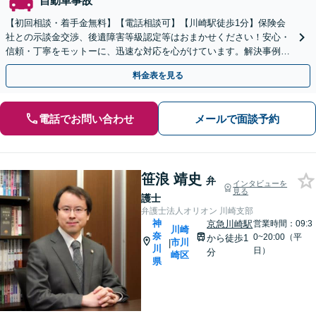
自動車事故
【初回相談・着手金無料】【電話相談可】【川崎駅徒歩1分】保険会
社との示談金交渉、後遺障害等級認定等はおまかせください！安心・
信頼・丁寧をモットーに、迅速な対応を心がけています。解決事例も
多数あり、交通事故に強い法律事務所と自負しております。
料金表を見る
電話でお問い合わせ
メールで面談予約
笹浪 靖史
弁
インタビューを
見る
護士
弁護士法人オリオン 川崎支部
神
京急川崎駅
営業時間：09:3
川崎
奈
0~20:00（平
から徒歩1
市川
|
川
日）
分
崎区
県