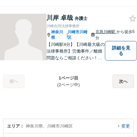
広い分野で実績がございま
す。弁護らしくない、気軽に
お話できる弁護士です。どの
川岸 卓哉
弁護士
ような事案・相手であって
川崎合同法律事務所
も、正当な権利の主張に努め
京急川崎駅
から徒歩5
神奈川
川崎市川崎
|
ます。ご相談お待ちしていま
県
区
分
す！
【川崎駅4分】【川崎最大級の
詳細を見
法律事務所】労働事件／離婚
る
問題ならご相談ください！労
災認定や、交通事故の後遺症
認定、医療過誤事件では、医
師などとの研究会を行い、協
1ページ目
前へ
次へ
力医と連携した高いレベルで
(2ページ中)
の解決を目指します。【初回
面談無料】
エリア
神奈川県、川崎市川崎区
変更