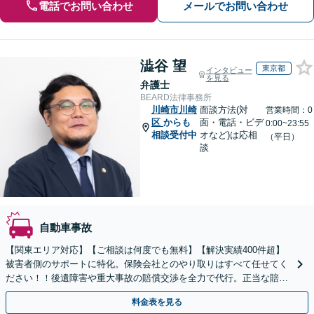
電話でお問い合わせ
メールでお問い合わせ
澁谷 望
東京都
インタビュー
を見る
弁護士
BEARD法律事務所
川崎市川崎
面談方法(対
営業時間：0
区
からも
面・電話・ビデ
0:00~23:55
相談受付中
オなど)は応相
（平日）
談
自動車事故
【関東エリア対応】【ご相談は何度でも無料】【解決実績400件超】
被害者側のサポートに特化。保険会社とのやり取りはすべて任せてく
ださい！！後遺障害や重大事故の賠償交渉を全力で代行。正当な賠償
金を受け取るためのサポートをいたします。
料金表を見る