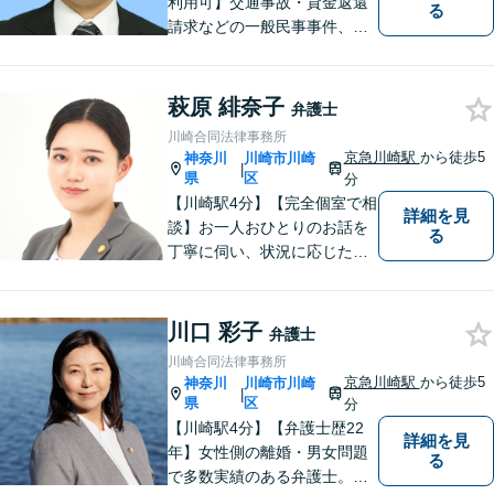
利用可】交通事故・貸金返還
る
請求などの一般民事事件、離
婚事件・遺産分割事件等の家
事事件、任意整理・破産・個
人再生などの債務整理事件、
萩原 緋奈子
弁護士
さらには刑事事件等幅広い分
川崎合同法律事務所
野を取り扱っております。お
京急川崎駅
から徒歩5
神奈川
川崎市川崎
|
気軽にご相談ください【休
県
区
分
日・夜間相談可】
【川崎駅4分】【完全個室で相
詳細を見
談】お一人おひとりのお話を
る
丁寧に伺い、状況に応じた解
決策を分かりやすくご提案し
ます。 環境やお金のことで、
これからの人生を諦めなくて
川口 彩子
弁護士
済むよう、精一杯お手伝いさ
川崎合同法律事務所
せていただきます。【休日・
京急川崎駅
から徒歩5
神奈川
川崎市川崎
|
夜間面談可】
県
区
分
【川崎駅4分】【弁護士歴22
詳細を見
年】女性側の離婚・男女問題
る
で多数実績のある弁護士。画