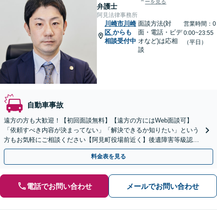
ーを見る
弁護士
阿見法律事務所
川崎市川崎
面談方法(対
営業時間：0
区
からも
面・電話・ビデ
0:00~23:55
相談受付中
オなど)は応相
（平日）
談
自動車事故
遠方の方も大歓迎！【初回面談無料】【遠方の方にはWeb面談可】
「依頼すべき内容が決まってない」「解決できるか知りたい」という
方もお気軽にご相談ください【阿見町役場前近く】後遺障害等級認
定、慰謝料請求、示談交渉など
料金表を見る
電話でお問い合わせ
メールでお問い合わせ