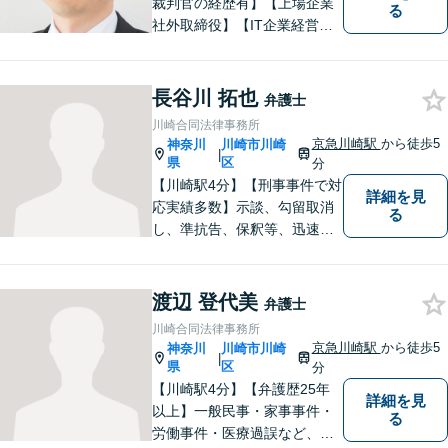
裁判官の経歴有】【上場企業
る
社外取締役】【IT企業経営】
相続問題は、不動産関連のト
ラブルの解決実績が豊富！離
婚問題は、財産分与や慰謝料
長谷川 拓也
弁護士
請求に強みあり。そのほか、
川崎合同法律事務所
交通事故・借金・企業法務に
京急川崎駅
から徒歩5
神奈川
川崎市川崎
|
も幅広く対応【当日・休日・
県
区
分
夜間相談可】
【川崎駅4分】【刑事事件で対
詳細を見
応実績多数】示談、勾留取消
る
し、準抗告、保釈等、迅速な
社会復帰ができるよう、誠心
誠意努めます。否認事件や迅
速な対応が求められる場合に
渡辺 登代美
弁護士
は、複数名の弁護士で対応い
川崎合同法律事務所
たします。まずはお気軽にご
京急川崎駅
から徒歩5
神奈川
川崎市川崎
|
相談を！
県
区
分
【川崎駅4分】【弁護歴25年
詳細を見
以上】一般民事・家事事件・
る
労働事件・医療過誤など、幅