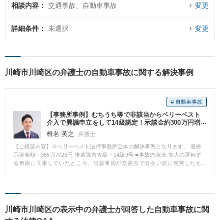
相談内容
交通事故、自動車事故
変更
詳細条件
未選択
変更
川崎市川崎区の弁護士の自動車事故に関する解決事例
# 自動車事故
【事務所事例】むちうち等で非該当からベリーベスト
介入で異議申立をして14級認定！示談金約300万円増
額！
椎名 英之
弁護士
【ご相談内容】※ベリーベスト法律事務所全体の解決事例となります。 最終
示談金額・365万7023円 後遺障害等級・14級9号 ■事故の状況 知人の運転す
る車両に同乗していたところ、当該車両が交差点で出会い頭に衝突したも
の。 傷病名：頚椎捻挫、胸椎捻挫、腰椎挫傷 ■ご依頼内容 Hさんは、事故か
ら5カ月間通院したところで相手方保険会社からの治療費の支払いを打ち切ら
れ、約60万円の示談金の提示を受けたところで、相談に来られました。 ■ベ
リーベスト法律事務所の対応とその結果 Hさんは、治療費の打ち切り後も通
院を続けており、症状が残存していたことから、後遺障害の申請をしました
川崎市川崎区の表示中の弁護士が回答した自動車事故に関
が自賠責保険からは非該当の認定を受けました。 その後、非該当であること