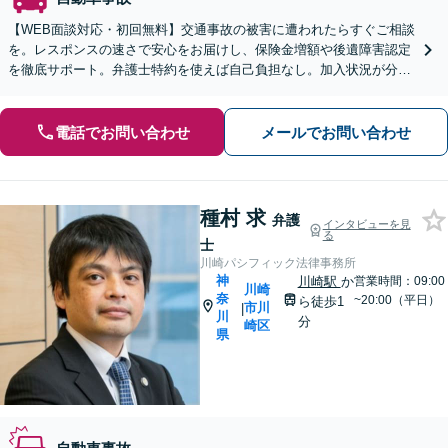
【WEB面談対応・初回無料】交通事故の被害に遭われたらすぐご相談
を。レスポンスの速さで安心をお届けし、保険金増額や後遺障害認定
を徹底サポート。弁護士特約を使えば自己負担なし。加入状況が分か
らない方も無料で確認いたします。
電話でお問い合わせ
メールでお問い合わせ
種村 求
弁護
インタビューを見
る
士
川崎パシフィック法律事務所
神
川崎駅
か
営業時間：09:00
川崎
奈
~20:00（平日）
ら徒歩1
市川
|
川
分
崎区
県