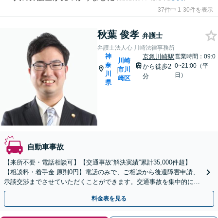
37件中 1-30件を表示
秋葉 俊孝
弁護士
弁護士法人心 川崎法律事務所
神
京急川崎駅
営業時間：09:0
川崎
奈
0~21:00（平
から徒歩2
市川
|
川
日）
分
崎区
県
自動車事故
【来所不要・電話相談可】【交通事故“解決実績”累計35,000件超】
【相談料・着手金 原則0円】電話のみで、ご相談から後遺障害申請、
示談交渉までさせていただくことができます。交通事故を集中的に取
り扱っている弁護士が全力でサポート！
料金表を見る