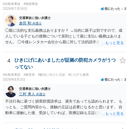
#自動車事故
#物損事故
2026年7月16日
役にたった
2
交通事故に強い弁護士
倉田 勲
弁護士
◯親に法的な支払義務はありますか？ →法的に親子は別ですので、成
人している子どもの債務について原則として親に支払い義務はありま
せん。 ◯今後レンタカー会社から親に対して法的請求される可能性は
ありますか？ →原則として支払い義務がない以上請求される可能性は
低いでしょう。 ◯親である私は今後どう対応すべきでしょうか？ →債
権者に対してご自身は支払いを拒み、請求するのであれば本人に対し
4
ひきにげにあいましたが証拠の防犯カメラがうつ
て請求するよう言う程度かと思います。
ってない
#自動車事故
#被害者
#解決に向けた示談
#むち打ち被害
2026年8月3日
役にたった
2
交通事故に強い弁護士
三村 勇人
弁護士
不法行為に基づく損害賠償請求は、過失であっても認められます。 も
っとも、ご質問内容から、接触の立証は必要になるかと思います。 自
動車に接触した後、受診していれば、医療記録も立証に使えるかと思
います。 いずれにせよ、多角的に検討する必要がありますので、弁護
士にご相談ください。