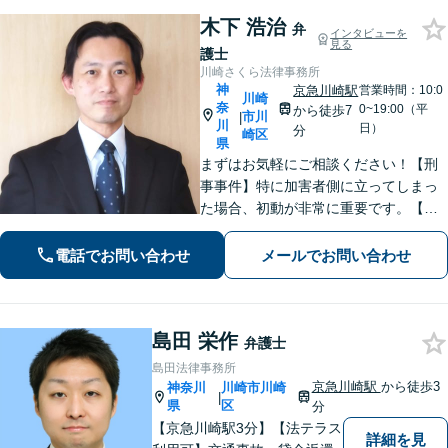
日面談可】
木下 浩治
弁
インタビューを
見る
護士
川崎さくら法律事務所
神
京急川崎駅
営業時間：10:0
川崎
奈
0~19:00（平
から徒歩7
市川
|
川
日）
分
崎区
県
まずはお気軽にご相談ください！【刑
事事件】特に加害者側に立ってしまっ
た場合、初動が非常に重要です。【借
金・債務整理】あなたに最適な債務整
理をご提案します。【離婚問題】協
電話でお問い合わせ
メールでお問い合わせ
議・調停、不貞慰謝料、財産分与、養
育費など。
島田 栄作
弁護士
島田法律事務所
京急川崎駅
から徒歩3
神奈川
川崎市川崎
|
県
区
分
【京急川崎駅3分】【法テラス
詳細を見