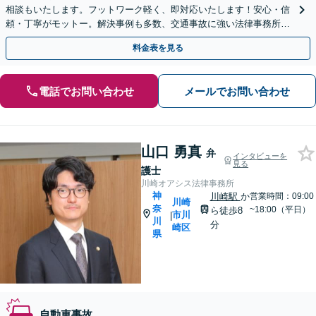
相談もいたします。フットワーク軽く、即対応いたします！安心・信
頼・丁寧がモットー。解決事例も多数、交通事故に強い法律事務所と
自負しております。【電話相談可】【川崎駅徒歩1分】
料金表を見る
電話でお問い合わせ
メールでお問い合わせ
山口 勇真
弁
インタビューを
見る
護士
川崎オアシス法律事務所
神
川崎駅
か
営業時間：09:00
川崎
奈
~18:00（平日）
ら徒歩8
市川
|
川
分
崎区
県
自動車事故