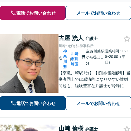
電話でお問い合わせ
メールでお問い合わせ
古屋 洸人
弁護士
川崎つばさ法律事務所
神
京急川崎駅
営業時間：09:3
川崎
奈
0~20:00（平
から徒歩1
市川
|
川
日）
分
崎区
県
【京急川崎駅1分】【初回相談無料】当
事者同士では感情的になりやすい離婚
問題も、経験豊富な弁護士が冷静に解
決へと導きます。相続問題では「争
族」に発展する前に、ぜひ私にご相談
電話でお問い合わせ
メールでお問い合わせ
ください。ご家族の状況を整理し、最
適な解決策を一緒に見出しましょう。
山﨑 倫樹
弁護士