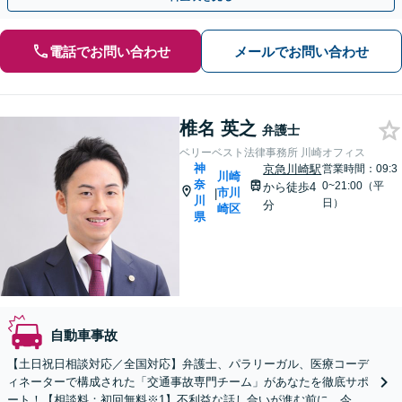
電話でお問い合わせ
メールでお問い合わせ
椎名 英之
弁護士
ベリーベスト法律事務所 川崎オフィス
神
京急川崎駅
営業時間：09:3
川崎
奈
0~21:00（平
から徒歩4
市川
|
川
日）
分
崎区
県
自動車事故
【土日祝日相談対応／全国対応】弁護士、パラリーガル、医療コーデ
ィネーターで構成された「交通事故専門チーム」があなたを徹底サポ
ート！【相談料：初回無料※1】不利益な話し合いが進む前に、今す