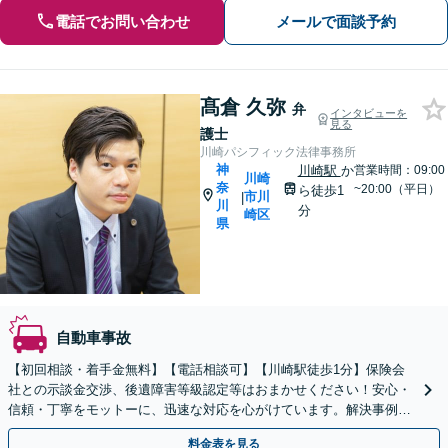
電話でお問い合わせ
メールで面談予約
髙倉 久弥
弁
インタビューを
見る
護士
川崎パシフィック法律事務所
神
川崎駅
か
営業時間：09:00
川崎
奈
~20:00（平日）
ら徒歩1
市川
|
川
分
崎区
県
自動車事故
【初回相談・着手金無料】【電話相談可】【川崎駅徒歩1分】保険会
社との示談金交渉、後遺障害等級認定等はおまかせください！安心・
信頼・丁寧をモットーに、迅速な対応を心がけています。解決事例も
多数あり、交通事故に強い法律事務所と自負しております。
料金表を見る