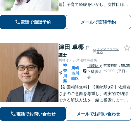
題】子育て経験をいかし、女性目線で
サポートできます【相続・遺言】トラ
ブルの防止に注力しています。遺言書
電話で面談予約
メールで面談予約
作成、家族信託、成年後見人などご相
談ください。【土日祝対応可】
津田 卓椰
弁
インタビューを
見る
護士
川崎オアシス法律事務所
神
川崎駅
か
営業時間：09:30
川崎
奈
~20:00（平日）
ら徒歩8
市川
|
川
分
崎区
県
【初回相談無料】【川崎駅8分】依頼者
さまのご意向を尊重し、現実的で納得
できる解決方法を一緒に模索します
【離婚問題】調停・訴訟対応に豊富な
実績あり。人生の再出発を全力で応援
電話でお問い合わせ
メールでお問い合わせ
いたします【借金問題】状況を整理
し、最適な解決方法を提案します【休