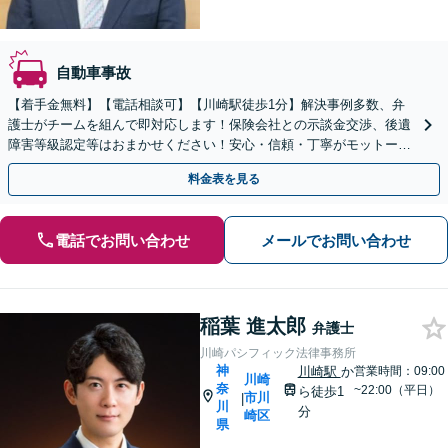
自動車事故
【着手金無料】【電話相談可】【川崎駅徒歩1分】解決事例多数、弁
護士がチームを組んで即対応します！保険会社との示談金交渉、後遺
障害等級認定等はおまかせください！安心・信頼・丁寧がモットー。
交通事故に強い法律事務所と自負しております。
料金表を見る
電話でお問い合わせ
メールでお問い合わせ
稲葉 進太郎
弁護士
川崎パシフィック法律事務所
神
川崎駅
か
営業時間：09:00
川崎
奈
~22:00（平日）
ら徒歩1
市川
|
川
分
崎区
県