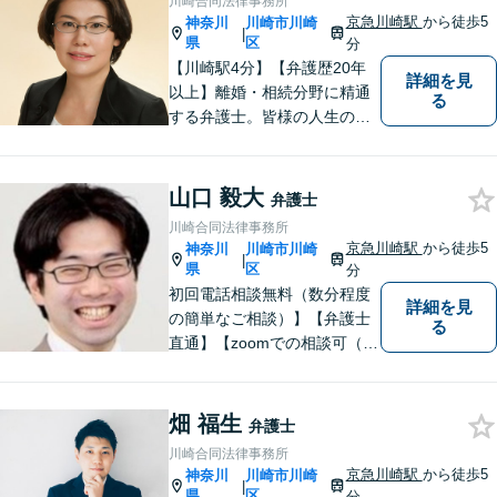
川崎合同法律事務所
京急川崎駅
から徒歩5
神奈川
川崎市川崎
|
県
区
分
【川崎駅4分】【弁護歴20年
詳細を見
以上】離婚・相続分野に精通
る
する弁護士。皆様の人生の大
事な局面に立ち会う責任を感
じながら、日々納得の解決に
導けるよう尽力しています。
山口 毅大
弁護士
ご希望やご不安な点はお気軽
川崎合同法律事務所
にご相談ください。【初回無
京急川崎駅
から徒歩5
神奈川
川崎市川崎
|
料相談】
県
区
分
初回電話相談無料（数分程度
詳細を見
の簡単なご相談）】【弁護士
る
直通】【zoomでの相談可（有
料）】【夜間，休日，年末年
始相談可】市民に寄り添った
「街医者」のような弁護士
畑 福生
弁護士
川崎合同法律事務所
京急川崎駅
から徒歩5
神奈川
川崎市川崎
|
県
区
分