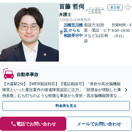
首藤 哲伺
東京都
インタビュ
ーを見る
弁護士
大田総合法律事務所
川崎市川崎
面談方法(対
営業時間：0
区
からも
面・電話・ビデ
9:00~19:00
相談受付中
オなど)は応相
（平日）
談
自動車事故
【大森駅2分】【WEB面談対応】【電話相談可】「骨折や高次脳機能
障害といった重症案件の後遺障害認定に注力」「賠償金が増額した事
例多数」むち打ちのような軽微な事故から骨折・高次脳機能障害など
の重症事故まで、事故の規模に関わらず対応いたします
料金表を見る
電話でお問い合わせ
メールでお問い合わせ