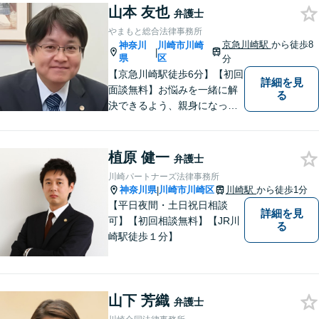
イスを【労働問題】労働者側
山本 友也
弁護士
に特化 精神的なケアも視野
やまもと総合法律事務所
に入れて、真摯に対応します
京急川崎駅
から徒歩8
神奈川
川崎市川崎
|
【京急川崎駅4分】【休日面談
県
区
分
OK】
【京急川崎駅徒歩6分】【初回
詳細を見
面談無料】お悩みを一緒に解
る
決できるよう、親身になっ
て、丁寧にご対応させて頂く
よう心掛けております。交通
事故／相続／離婚／労働／債
植原 健一
弁護士
務整理／刑事事件／企業法務
川崎パートナーズ法律事務所
など、幅広く対応。【当日／
神奈川県
川崎市川崎区
川崎駅
から徒歩1分
|
夜間／休日対応可能】お気軽
【平日夜間・土日祝日相談
詳細を見
にご相談下さい。
可】【初回相談無料】【JR川
る
崎駅徒歩１分】
山下 芳織
弁護士