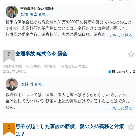
交通事故に強い弁護士
髙橋 俊太
弁護士
相手方保険会社から慰謝料約31万9,000円の提示を受けているとのこと
ですが、慰謝料額の妥当性については、金額だけでは判断が難しく、
叔母様の受傷内容、治療期間、実際の通院日数、治療終了の経緯、後
遺症の有無、相手方保険会社から提示されている示談内容の内訳等を
確認する必要があります。保険会社から提示される慰謝料額について
は、弁護士が介入することにより増額を検討できる場合がありますの
2
交通事故 略式命令 罰金
で、以下の資料・情報を準備した上で、弁護士に個別に相談すること
をお勧めいたします。 ・相手方保険会社から届いている示談金額の提
#自動車事故
#人身事故
#加害者
#保険会社との交渉
示書類 ・叔母様の診断名、けがの内容 ・治療開始日及び治療終了日
2026年8月6日
役にたった
2
・入院の有無、通院回数 ・現在も症状が残っているか ・叔母様ご本人
やご家族等が加入している保険に、今回の事故で利用できる弁護士費
奥村 徹
弁護士
用特約が付帯しているか なお、被害者は叔母様ご本人となりますの
裁判費用については、国選弁護人を選べばそうかからないでしょう。
で、弁護士が受任する場合には、叔母様ご本人の依頼意思等を確認す
全体としてのソロバン勘定を上記の情報だけで回答することはできま
る必要があります。日本語での十分な意思疎通が難しいとのことです
せん。
ので、そのあたりのご事情も踏まえて、依頼意思の確認方法等を検討
する必要があると思われます。
3
息子が起こした事故の賠償、親の支払義務と対策
は？