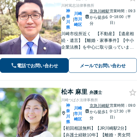
川村篤志法律事務所
神
京急川崎駅
営業時間：09:3
川崎
奈
0~18:00（平
から徒歩6
市川
|
川
日）
分
崎区
県
川崎市役所近く 【不動産】【遺産相
続・遺言】【離婚・家事事件】【中小
企業法務】を中心に取り扱っていま
す。分かりやすい説明を心がけていま
す。ぜひご相談ください
電話でお問い合わせ
メールでお問い合わせ
松本 麻里
弁護士
川崎つばさ法律事務所
神
京急川崎駅
営業時間：09:0
川崎
奈
0~17:30（平
から徒歩1
市川
|
川
日）
分
崎区
県
【初回相談無料】【JR川崎駅2分】
【弁護士経験10年】【離婚・男女問