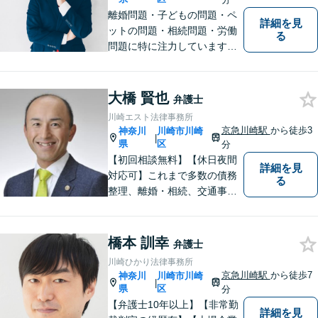
離婚問題・子どもの問題・ペ
詳細を見
ットの問題・相続問題・労働
る
問題に特に注力しています。
お困りの際、お気軽にご相談
ください。
大橋 賢也
弁護士
川崎エスト法律事務所
京急川崎駅
から徒歩3
神奈川
川崎市川崎
|
県
区
分
【初回相談無料】【休日夜間
詳細を見
対応可】これまで多数の債務
る
整理、離婚・相続、交通事
故、消費者被害、刑事事件等
を扱ってきました。また、破
産管財人や成年後見人等、裁
橋本 訓幸
弁護士
判所から依頼を受ける事件も
川崎ひかり法律事務所
多数経験しています。1人で悩
京急川崎駅
から徒歩7
神奈川
川崎市川崎
|
まずに、是非ご相談くださ
県
区
分
い。
【弁護士10年以上】【非常勤
詳細を見