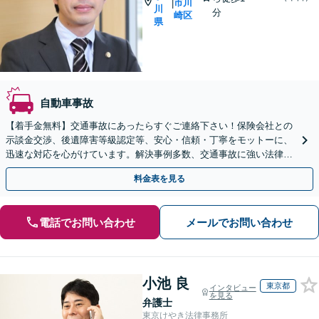
市川
|
川
分
崎区
県
自動車事故
【着手金無料】交通事故にあったらすぐご連絡下さい！保険会社との
示談金交渉、後遺障害等級認定等、安心・信頼・丁寧をモットーに、
迅速な対応を心がけています。解決事例多数、交通事故に強い法律事
務所と自負しています。【電話相談可】【川崎駅徒歩1分】
料金表を見る
電話でお問い合わせ
メールでお問い合わせ
小池 良
東京都
インタビュー
を見る
弁護士
東京けやき法律事務所