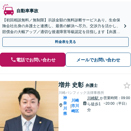
自動車事故
【初回相談無料／無制限】示談金額の無料診断サービスあり。生命保
険会社出身の弁護士と連携し、最善の解決へ尽力。交渉力を活かし、
賠償金の大幅アップ／適切な後遺障害等級認定を目指します【弁護士
費用特約】【Zoom面談可能】【京急川崎駅1分】
料金表を見る
電話でお問い合わせ
メールでお問い合わせ
増井 史彰
弁護士
川崎パシフィック法律事務所
神
川崎駅
か
営業時間：09:00
川崎
奈
~20:00（平日）
ら徒歩1
市川
|
川
分
崎区
県