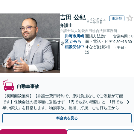
吉田 公紀
東京都
インタビュ
ーを見る
弁護士
弁護士法人池袋吉田総合法律事務所
川崎市川崎
面談方法(対
営業時間：0
区
からも
面・電話・ビデ
9:30~18:30
相談受付中
オなど)は応相
（平日）
談
自動車事故
【初回面談無料】【弁護士費用特約で、原則負担なしでご依頼が可能
です】保険会社の提示額に妥協せず「1円でも多い増額」と「1日でも
早い解決」を目指します。物損事故、捻挫、打撲、むち打ち症から重
度後遺障害、死亡事故まで幅広く対応【WEB面談可】
料金表を見る