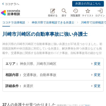
弁護士の方はこちら
ココナラへ
投稿する
探す
閲覧履歴
マイリスト
ログイン
ココナラ法律相談
神奈川県で法律相談できる弁護士
川崎市で法律相談
川崎市川崎区の自動車事故に強い弁護士
神奈川県の川崎市川崎区で自動車事故に強い弁護士が37名見つかりました。初
回面談無料や休日面談に対応している弁護士、解決事例を持つ弁護士なども掲
載中。交通事故に関係する自動車事故やバイク事故、自転車事故等の細かな分
野での絞り込み検索もでき便利です。特に弁護士法人心 川崎法律事務所の秋葉
俊孝弁護士や川崎パシフィック法律事務所の髙倉 久弥弁護士、ベリーベスト法
エリア
神奈川県、川崎市川崎区
変更
律事務所 川崎オフィスの椎名 英之弁護士のプロフィール情報や弁護士費用、強
みなどが注目されています。『川崎市川崎区で土日や夜間に発生した自動車事
相談内容
交通事故、自動車事故
変更
故のトラブルを今すぐに弁護士に相談したい』『自動車事故のトラブル解決の
実績豊富な近くの弁護士を検索したい』『初回相談無料で自動車事故を法律相
談できる川崎市川崎区内の弁護士に相談予約したい』などでお困りの相談者さ
詳細条件
未選択
変更
んにおすすめです。
37
人の弁護士が見つかりました
(検索結果について詳しくは
こちら
)