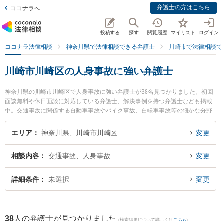
弁護士の方はこちら
ココナラへ
投稿する
探す
閲覧履歴
マイリスト
ログイン
ココナラ法律相談
神奈川県で法律相談できる弁護士
川崎市で法律相談
川崎市川崎区の人身事故に強い弁護士
神奈川県の川崎市川崎区で人身事故に強い弁護士が38名見つかりました。初回
面談無料や休日面談に対応している弁護士、解決事例を持つ弁護士なども掲載
中。交通事故に関係する自動車事故やバイク事故、自転車事故等の細かな分野
での絞り込み検索もでき便利です。特に川崎パシフィック法律事務所の齋藤 毅
弁護士や川崎パシフィック法律事務所の稲葉 進太郎弁護士、川崎パシフィック
エリア
神奈川県、川崎市川崎区
変更
法律事務所の種村 求弁護士のプロフィール情報や弁護士費用、強みなどが注目
されています。『川崎市川崎区で土日や夜間に発生した人身事故のトラブルを
相談内容
交通事故、人身事故
変更
今すぐに弁護士に相談したい』『人身事故のトラブル解決の実績豊富な近くの
弁護士を検索したい』『初回相談無料で人身事故を法律相談できる川崎市川崎
区内の弁護士に相談予約したい』などでお困りの相談者さんにおすすめです。
詳細条件
未選択
変更
38
人の弁護士が見つかりました
(検索結果について詳しくは
こちら
)