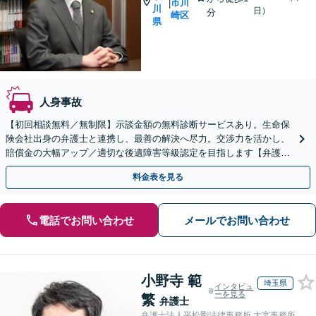
市川
|
川
日）
分
崎区
県
人身事故
【初回相談無料／無制限】示談金額の無料診断サービスあり。生命保
険会社出身の弁護士と連携し、最善の解決へ尽力。交渉力を活かし、
賠償金の大幅アップ／適切な後遺障害等級認定を目指します【弁護士
費用特約】【Zoom面談可能】【京急川崎駅1分】
料金表を見る
電話でお問い合わせ
メールでお問い合わせ
小野寺 範
埼玉県
インタビュ
ーを見る
繁
弁護士
弁護士法人平松剛法律事務所 大宮事務所