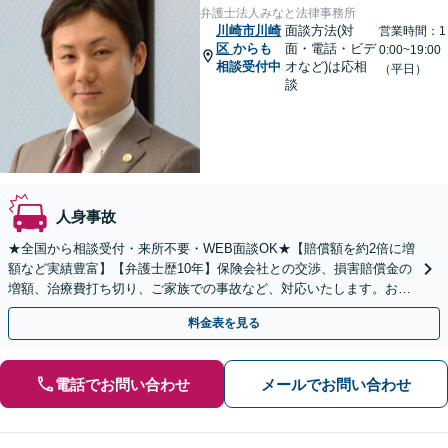
弁護士法人みなと法律事務所
川崎市川崎
面談方法(対
営業時間：1
区
からも
面・電話・ビデ
0:00~19:00
相談受付中
オなど)は応相
（平日）
談
人身事故
★全国から相談受付・来所不要・WEB面談OK★【賠償額を約2倍に増
額など実績豊富】【弁護士歴10年】保険会社との交渉、損害賠償金の
増額、治療費打ち切り、ご家族での事故など、対応いたします。お早
めにご相談ください【初回相談・着手金無料】
料金表を見る
電話でお問い合わせ
メールでお問い合わせ