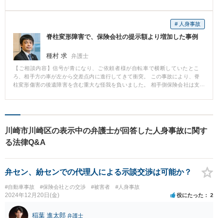
した。 ご依頼者様はその結果に納得がいかずに当事務所に相談に来られまし
た。 本件では、肩が動かないことや痛みを裏付ける「客観的な医学的所見が
ない」ことを理由に非該当とされていましたが、 実際には、筋の拘縮や腱板
# 人身事故
断裂が肩の機能障害につながっていたため、その旨の内容の異議申立てを行
脊柱変形障害で、保険会社の提示額より増加した事例
いました。 その結果、後遺障害10級が認定されました。
種村 求
弁護士
【ご相談内容】信号が青になり、ご依頼者様が自転車で横断していたとこ
ろ、相手方の車が左から交差点内に進行してきて衝突。 この事故により、脊
柱変形傷害の後遺障害を含む重大な怪我を負いました。 相手側保険会社は支
払を提示しましたが、ご相談者様は,賠償額が妥当なのか知りたいとのこと
で、当事務所に相談に来られました。 その後、ご依頼頂き自賠責保険金を取
得し、加害者を相手取って損害賠償請求訴訟を提起しました。 その訴訟手続
の中で、休業損害の部分と後遺症逸失利益(後遺症を負ったことによって下が
るであろう収入を補填するもの)について主として争われましたが,ご依頼者様
川崎市川崎区の表示中の弁護士が回答した人身事故に関す
が脊柱変形傷害を負い、その程度が重いことを丁寧に主張・立証して、当初
る法律Q&A
保険会社から提示されていた金額より増加した解決金を取得することができ
ました。
弁セン、紛センでの代理人による示談交渉は可能か？
#自動車事故
#保険会社との交渉
#被害者
#人身事故
2024年12月20日(金)
役にたった
2
稲葉 進太郎
弁護士