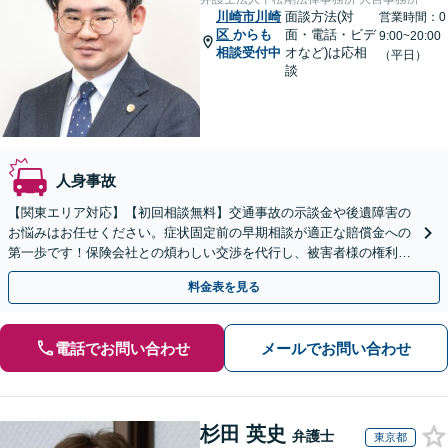
川崎市川崎
面談方法(対
営業時間：0
区
からも
面・電話・ビデ
9:00~20:00
相談受付中
オなど)は応相
（平日）
談
人身事故
【関東エリア対応】【初回相談無料】交通事故の示談金や後遺障害の
お悩みはお任せください。症状固定前の早期相談が適正な賠償金への
第一歩です！保険会社との煩わしい交渉を代行し、被害者様の権利を
しっかり守ります。【夜間や休日相談可】
料金表を見る
電話でお問い合わせ
メールでお問い合わせ
杉田 英史
弁護士
東京都