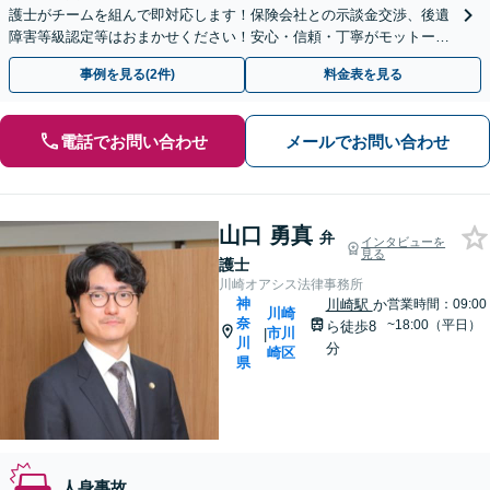
護士がチームを組んで即対応します！保険会社との示談金交渉、後遺
障害等級認定等はおまかせください！安心・信頼・丁寧がモットー。
交通事故に強い法律事務所と自負しております。
事例を見る(2件)
料金表を見る
電話でお問い合わせ
メールでお問い合わせ
山口 勇真
弁
インタビューを
見る
護士
川崎オアシス法律事務所
神
川崎駅
か
営業時間：09:00
川崎
奈
~18:00（平日）
ら徒歩8
市川
|
川
分
崎区
県
人身事故