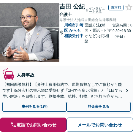
吉田 公紀
東京都
インタビュ
ーを見る
弁護士
弁護士法人池袋吉田総合法律事務所
川崎市川崎
面談方法(対
営業時間：0
区
からも
面・電話・ビデ
9:30~18:30
相談受付中
オなど)は応相
（平日）
談
人身事故
【初回面談無料】【弁護士費用特約で、原則負担なしでご依頼が可能
です】保険会社の提示額に妥協せず「1円でも多い増額」と「1日でも
早い解決」を目指します。物損事故、捻挫、打撲、むち打ち症から重
度後遺障害、死亡事故まで幅広く対応【WEB面談可】
事例を見る(1件)
料金表を見る
電話でお問い合わせ
メールでお問い合わせ