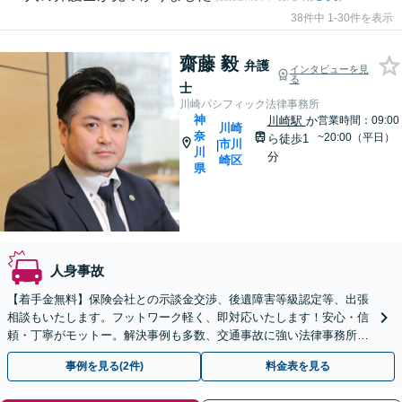
38件中 1-30件を表示
齋藤 毅
弁護
インタビューを見
る
士
川崎パシフィック法律事務所
神
川崎駅
か
営業時間：09:00
川崎
奈
~20:00（平日）
ら徒歩1
市川
|
川
分
崎区
県
人身事故
【着手金無料】保険会社との示談金交渉、後遺障害等級認定等、出張
相談もいたします。フットワーク軽く、即対応いたします！安心・信
頼・丁寧がモットー。解決事例も多数、交通事故に強い法律事務所と
自負しております。【電話相談可】【川崎駅徒歩1分】
事例を見る(2件)
料金表を見る