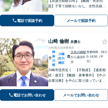
【弁護士経験10年】【離婚・男女問
題】子育て経験をいかし、女性目線で
サポートできます【相続・遺言】トラ
ブルの防止に注力しています。遺言書
電話で面談予約
メールで面談予約
作成、家族信託、成年後見人などご相
談ください。【土日祝対応可】
山﨑 倫樹
弁護士
川村篤志法律事務所
神
京急川崎駅
営業時間：09:3
川崎
奈
0~18:00（平
から徒歩6
市川
|
川
日）
分
崎区
県
川崎市役所近く 【不動産】【遺産相
続・遺言】【離婚・家事事件】【中小
企業法務】を中心に取り扱っていま
す。分かりやすい説明を心がけていま
す。ぜひご相談ください
電話でお問い合わせ
メールでお問い合わせ