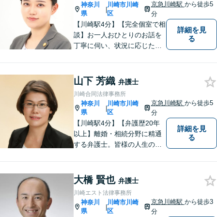
など、幅広く対応。【当日／
京急川崎駅
から徒歩5
神奈川
川崎市川崎
|
夜間／休日対応可能】お気軽
県
区
分
にご相談下さい。
【川崎駅4分】【完全個室で相
詳細を見
談】お一人おひとりのお話を
る
丁寧に伺い、状況に応じた解
決策を分かりやすくご提案し
ます。 環境やお金のことで、
これからの人生を諦めなくて
山下 芳織
弁護士
済むよう、精一杯お手伝いさ
川崎合同法律事務所
せていただきます。【休日・
京急川崎駅
から徒歩5
神奈川
川崎市川崎
|
夜間面談可】
県
区
分
【川崎駅4分】【弁護歴20年
詳細を見
以上】離婚・相続分野に精通
る
する弁護士。皆様の人生の大
事な局面に立ち会う責任を感
じながら、日々納得の解決に
導けるよう尽力しています。
大橋 賢也
弁護士
ご希望やご不安な点はお気軽
川崎エスト法律事務所
にご相談ください。【初回無
京急川崎駅
から徒歩3
神奈川
川崎市川崎
|
料相談】
県
区
分