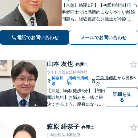
【京急川崎駅1分】【初回相談無料】当
事者同士では感情的になりやすい離婚
問題も、経験豊富な弁護士が冷静に解
決へと導きます。相続問題では「争
族」に発展する前に、ぜひ私にご相談
電話でお問い合わせ
メールでお問い合わせ
ください。ご家族の状況を整理し、最
適な解決策を一緒に見出しましょう。
山本 友也
弁護士
やまもと総合法律事務所
京急川崎駅
から徒歩8
神奈川
川崎市川崎
|
県
区
分
【京急川崎駅徒歩6分】【初回
詳細を見
面談無料】お悩みを一緒に解
る
決できるよう、親身になっ
て、丁寧にご対応させて頂く
よう心掛けております。交通
事故／相続／離婚／労働／債
萩原 緋奈子
弁護士
務整理／刑事事件／企業法務
川崎合同法律事務所