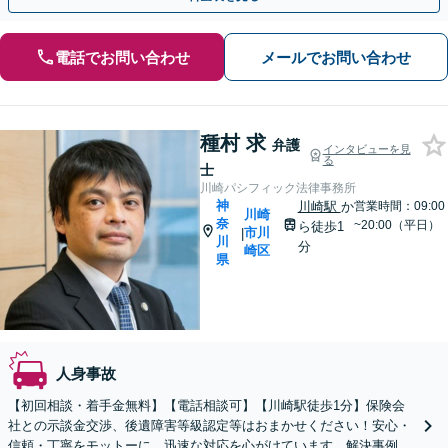
電話でお問い合わせ
メールでお問い合わせ
種村 求
弁護
インタビューを見
る
士
川崎パシフィック法律事務所
神
川崎駅
か
営業時間：09:00
川崎
奈
~20:00（平日）
ら徒歩1
市川
|
川
分
崎区
県
人身事故
【初回相談・着手金無料】【電話相談可】【川崎駅徒歩1分】保険会
社との示談金交渉、後遺障害等級認定等はおまかせください！安心・
信頼・丁寧をモットーに、迅速な対応を心がけています。解決事例も