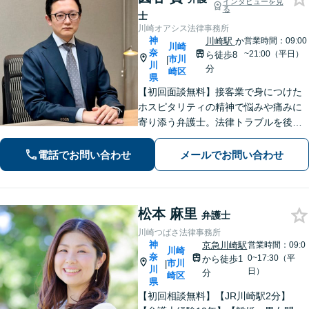
インタビューを見
る
士
川崎オアシス法律事務所
神
川崎駅
か
営業時間：09:00
川崎
奈
~21:00（平日）
ら徒歩8
市川
|
川
分
崎区
県
【初回面談無料】接客業で身につけた
ホスピタリティの精神で悩みや痛みに
寄り添う弁護士。法律トラブルを後ろ
めたく思う必要はありません！【離婚
／借金／相続など】人生の困難を取り
電話でお問い合わせ
メールでお問い合わせ
除くことをお助けします。【初回面談
無料】【秘密厳守】【子連れ相談可】
松本 麻里
弁護士
川崎つばさ法律事務所
神
京急川崎駅
営業時間：09:0
川崎
奈
0~17:30（平
から徒歩1
市川
|
川
日）
分
崎区
県
【初回相談無料】【JR川崎駅2分】