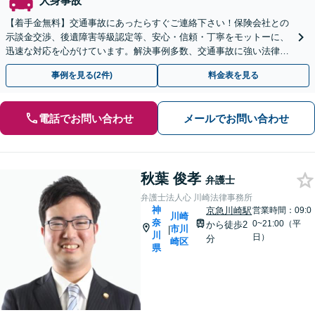
人身事故
【着手金無料】交通事故にあったらすぐご連絡下さい！保険会社との
示談金交渉、後遺障害等級認定等、安心・信頼・丁寧をモットーに、
迅速な対応を心がけています。解決事例多数、交通事故に強い法律事
務所と自負しています。【電話相談可】【川崎駅徒歩1分】
事例を見る(2件)
料金表を見る
電話でお問い合わせ
メールでお問い合わせ
秋葉 俊孝
弁護士
弁護士法人心 川崎法律事務所
神
京急川崎駅
営業時間：09:0
川崎
奈
0~21:00（平
から徒歩2
市川
|
川
日）
分
崎区
県