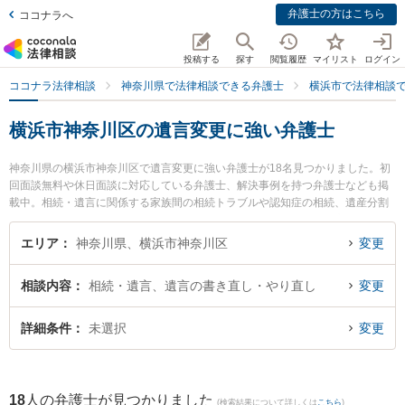
弁護士の方はこちら
ココナラへ
投稿する
探す
閲覧履歴
マイリスト
ログイン
ココナラ法律相談
神奈川県で法律相談できる弁護士
横浜市で法律相談
横浜市神奈川区の遺言変更に強い弁護士
神奈川県の横浜市神奈川区で遺言変更に強い弁護士が18名見つかりました。初
回面談無料や休日面談に対応している弁護士、解決事例を持つ弁護士なども掲
載中。相続・遺言に関係する家族間の相続トラブルや認知症の相続、遺産分割
等の細かな分野での絞り込み検索もでき便利です。特に弁護士法人心 横浜法律
事務所の岡安 倫矢弁護士や横浜西口法律事務所の飯島 俊弁護士、弁護士法人A
エリア
神奈川県、横浜市神奈川区
変更
LG＆Associates 横浜法律事務所の伊東 香織弁護士のプロフィール情報や弁護
士費用、強みなどが注目されています。『横浜市神奈川区で土日や夜間に発生
相談内容
相続・遺言、遺言の書き直し・やり直し
変更
した遺言変更のトラブルを今すぐに弁護士に相談したい』『遺言変更のトラブ
ル解決の実績豊富な近くの弁護士を検索したい』『初回相談無料で遺言変更を
法律相談できる横浜市神奈川区内の弁護士に相談予約したい』などでお困りの
詳細条件
未選択
変更
相談者さんにおすすめです。
18
人の弁護士が見つかりました
(検索結果について詳しくは
こちら
)