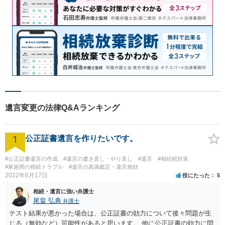
遺言変更の法律Q&Aランキング
1
公正証書遺言を作りたいです。
#公正証書遺言の作成
#遺言の書き直し・やり直し
#遺言
#相続税対策
#家族間の相続トラブル
#遺言の真偽鑑定・遺言無効
2022年6月17日
役にたった
5
相続・遺言に強い弁護士
尾畠 弘典
弁護士
テスト結果が悪かった場合は、公正証書の効力について後々問題が生
じる（無効など）可能性があると思います。 他に公正証書の効力に問