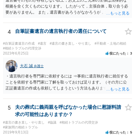
遺言書そのものが存在しない以上，お父上のご兄弟の主張は法律的な
根拠を全く欠くものになります。 したがって，主張自体，取り合う必
要がありません。 また，遺言書があろうがなかろうが，お父上のご兄
弟と面会しなければならない義務はもともとありません。 峰岸先生の
ご回答にもありますが， 代理人弁護士をたてて，その弁護士から相手
方に対して， ・相続に関する主張は法的根拠がなく，一切応じないこ
4
自筆証書遺言の遺言執行者の選任について
と ・今後一切の連絡をしてこないでほしいこと ・連絡を継続してくる
ようであれば警察への通報や法的措置も辞さないこと などを記載した
#自筆証書遺言の作成
#遺言
#遺言の書き直し・やり直し
#不動産・土地の相続
書面を発送してもらうことがよろしいように思います。
#相続トラブルの代理交渉
2023年6月25日
役にたった
3
大石 誠
弁護士
・遺言執行者を専門家に依頼するには ⇒事前に遺言執行者に就任する
ことを依頼する専門家に了解を取っておけば足ります。（その方に公
正証書遺言の作成も依頼してしまうという方法もあります） 事前に了
解を取るだけであれば、契約は不要ですし、契約料を払う必要もあり
ません。 遺言執行者に就任し、遺言執行が完了したときの報酬だけ、
弁護士費用としてかかります。 ・亡くなった際に、法務局に預けた自
5
夫の葬式に義両親を呼ばなかった場合に慰謝料請
筆証書遺言の存在を親族がなかったものにされる可能性 ⇒自筆の遺言
求の可能性はありますか？
書を法務局に保管した場合、死亡後、法務局に遺言書の有無を照会す
#遺言の書き直し・やり直し
#協議
#相続トラブルの代理交渉
ることになりますので、「法務局に預けた自筆証書遺言の存在を親族
#家族間の相続トラブル
がなかったもの」にすることはできません。 存在をなかったものにす
2019年9月13日
役にたった
5