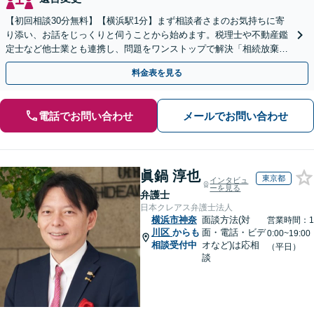
【初回相談30分無料】【横浜駅1分】まず相談者さまのお気持ちに寄
り添い、お話をじっくりと伺うことから始めます。税理士や不動産鑑
定士など他士業とも連携し、問題をワンストップで解決「相続放棄／
遺言書作成／遺留分侵害額請求／使い込み・寄与分など」
料金表を見る
電話でお問い合わせ
メールでお問い合わせ
眞鍋 淳也
東京都
インタビュ
ーを見る
弁護士
日本クレアス弁護士法人
横浜市神奈
面談方法(対
営業時間：1
川区
からも
面・電話・ビデ
0:00~19:00
相談受付中
オなど)は応相
（平日）
談