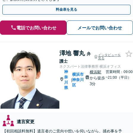
料金表を見る
電話でお問い合わせ
メールでお問い合わせ
澤地 響丸
弁
インタビューを
見る
護士
ネクスパート法律事務所 横浜オフィス
神
横浜駅
営業時間：09:00
横浜市
奈
~21:00（平日）
から徒歩
神奈川
|
川
3分
区
県
遺言変更
【初回相談料無料】遺言者のご意向や想いを伺いながら、揉め事を予