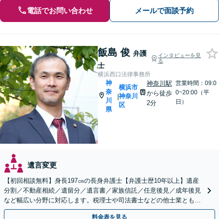
電話でお問い合わせ
メールで面談予約
飯島 俊
弁護
インタビューを見
る
士
横浜西口法律事務所
神
神奈川駅
営業時間：09:0
横浜市
奈
0~20:00（平
から徒歩
神奈川
|
川
日）
2分
区
県
遺言変更
【初回相談無料】身長197㎝の長身弁護士【弁護士歴10年以上】遺産
分割／不動産相続／遺留分／遺言書／家族信託／任意後見／成年後見
など幅広い分野に対応します。税理士や司法書士などの他士業とも連
携【出張相談】【夜間・休日面談】【横浜駅7分】
料金表を見る