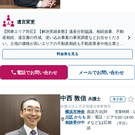
遺言変更
【関東エリア対応】【解決実績多数】遺産分割協議、相続放棄、不動
産相続、遺言書の作成、使い込み事案の事実調査などお任せくださ
い。土地の価格が高いエリアの不動産相続も不動産業者や他士業と連
携し、適切かつ円滑に対応します【初回相談無料】
料金表を見る
電話でお問い合わせ
メールでお問い合わせ
中西 敦信
弁護士
東京都
弁護士法人児玉明謙法律事務所
横浜市神奈
面談方法(対
営業時間：1
川区
からも
面・電話・ビデ
0:00~19:00
相談受付中
オなど)は応相
（平日）
談