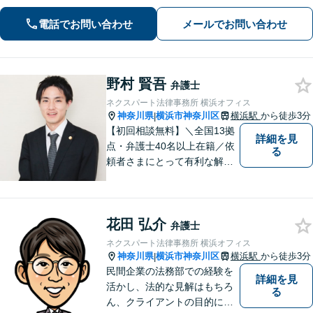
電話でお問い合わせ
メールでお問い合わせ
野村 賢吾
弁護士
ネクスパート法律事務所 横浜オフィス
神奈川県
横浜市神奈川区
横浜駅
から徒歩3分
|
【初回相談無料】＼全国13拠
詳細を見
点・弁護士40名以上在籍／依
る
頼者さまにとって有利な解決
になるよう、最後まで諦めず
に闘います！借金問題/離婚・
男女問 題/相続/交通事故/刑事
花田 弘介
事件など、ご相談ください
弁護士
【夜間・休日対応】
ネクスパート法律事務所 横浜オフィス
神奈川県
横浜市神奈川区
横浜駅
から徒歩3分
|
民間企業の法務部での経験を
詳細を見
活かし、法的な見解はもちろ
る
ん、クライアントの目的に適