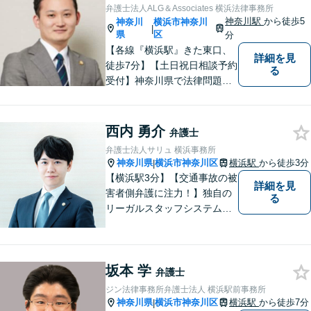
交渉はテンポ良く！迅速な対
弁護士法人ALG＆Associates 横浜法律事務所
応で早期解決を目指します。
神奈川駅
から徒歩5
神奈川
横浜市神奈川
|
県
区
分
【各線『横浜駅』きた東口、
詳細を見
徒歩7分】【土日祝日相談予約
る
受付】神奈川県で法律問題で
お困りの方、豊富な実績と専
門性を持つ弁護士が、ともに
解決を目指します。どうぞお
西内 勇介
弁護士
気軽にご相談ください。
弁護士法人サリュ 横浜事務所
神奈川県
横浜市神奈川区
横浜駅
から徒歩3分
|
【横浜駅3分】【交通事故の被
詳細を見
害者側弁護に注力！】独自の
る
リーガルスタッフシステム
で、皆様の質問や相談にすぐ
対応可能です！事件解決ま
で、不安な気持ちをしていた
坂本 学
だかないよう努力します。皆
弁護士
様の問題の背景まで汲み取
ジン法律事務所弁護士法人 横浜駅前事務所
り、適切に対処します。【初
神奈川県
横浜市神奈川区
横浜駅
から徒歩7分
|