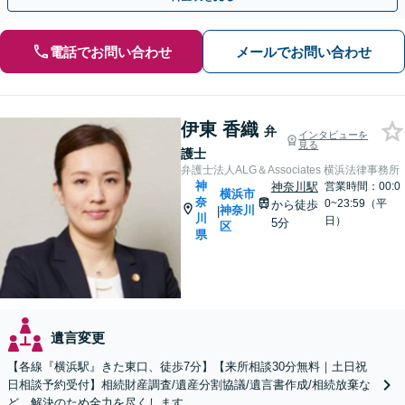
電話でお問い合わせ
メールでお問い合わせ
伊東 香織
弁
インタビューを
見る
護士
弁護士法人ALG＆Associates 横浜法律事務所
神
神奈川駅
営業時間：00:0
横浜市
奈
0~23:59（平
から徒歩
神奈川
|
川
日）
5分
区
県
遺言変更
【各線『横浜駅』きた東口、徒歩7分】【来所相談30分無料｜土日祝
日相談予約受付】相続財産調査/遺産分割協議/遺言書作成/相続放棄な
ど、解決のため全力を尽くします