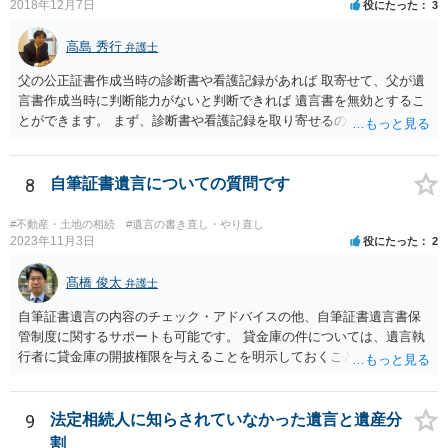
2018年12月7日
役にたった
3
高島 秀行
弁護士
父の公正証書作成当時の診断書や看護記録があれば 取寄せて、父が遺
言書作成当時に判断能力がないと判断できれば 遺言書を無効とするこ
とができます。 まず、診断書や看護記録を取り寄せるのが重要となり
ます。 ご自分で取り寄せるか、弁護士に取り寄せてもらうかしたらよ
いと思います。
8
自筆証書遺言についての質問です
#不動産・土地の相続
#遺言の書き直し・やり直し
2023年11月3日
役にたった
2
髙橋 俊太
弁護士
自筆証書遺言の内容のチェック・アドバイスの他、自筆証書遺言書保
管制度に関するサポートも可能です。 貸金庫の件については、遺言執
行者に貸金庫の開披権限を与えることを明示しておくことでクリアで
きます。
9
法定相続人に知らされていなかった遺言と遺産分
割