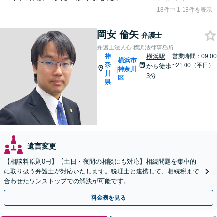
18件中 1-18件を表示
岡安 倫矢
弁護士
弁護士法人心 横浜法律事務所
神
横浜駅
営業時間：09:00
横浜市
奈
~21:00（平日）
から徒歩
神奈川
|
川
3分
区
県
遺言変更
【相談料原則0円】【土日・夜間の相談にも対応】相続問題を集中的
に取り扱う弁護士が対応いたします。税理士と連携して、相続税まで
合わせたワンストップでの解決が可能です。
料金表を見る