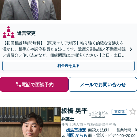
遺言変更
【初回相談1時間無料】【関東エリア対応】粘り強く的確な交渉力を
活かし、相手方や調停委員と交渉します。遺産分割協議／不動産相続
／遺留分／使い込みなど、相続問題はご相談ください【当日・土日対
応可】トラブル前の段階でも相談可。メール24時間受付
料金表を見る
電話で面談予約
メールでお問い合わせ
板橋 晃平
東京都
インタビュ
ーを見る
弁護士
弁護士法人市ヶ谷板橋法律事務所
横浜市神奈
面談方法(対
営業時間：0
川区
からも
面・電話・ビデ
9:00~20:00