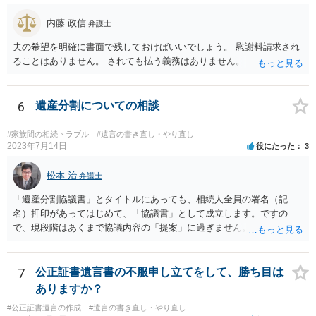
るというよりも、遺言の効力を争う（遺言は無効だ）と主張する場合
がありえますが、その予防方法は、遺言者と面談してみないと判断が
内藤 政信
弁護士
難しいです。
夫の希望を明確に書面で残しておけばいいでしょう。 慰謝料請求され
ることはありません。 されても払う義務はありません。
6
遺産分割についての相談
#家族間の相続トラブル
#遺言の書き直し・やり直し
2023年7月14日
役にたった
3
松本 治
弁護士
「遺産分割協議書」とタイトルにあっても、相続人全員の署名（記
名）押印があってはじめて、「協議書」として成立します。ですの
で、現段階はあくまで協議内容の「提案」に過ぎません。 納得がいか
なければ、署名（記名）押印を拒むことです。１人でも拒むと協議不
成立となります。その場合、成立させたい相続人が、家庭裁判所に遺
産分割調停を申し立てなければなりません。 なお、弁護士の送付状
7
公正証書遺言書の不服申し立てをして、勝ち目は
は、通常、相続人全員分の（本件であれば４通の）「遺産分割協議
ありますか？
書」を作成するところ、１通だけの作成にとどめる理由が書かれてい
#公正証書遺言の作成
#遺言の書き直し・やり直し
るものです。