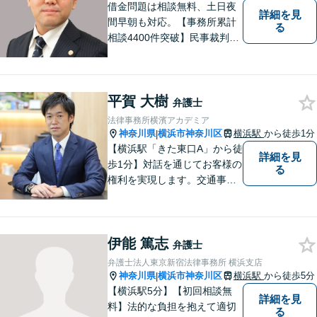
回無料相談】
借金問題は相談無料、土日夜
詳細を見
間早朝も対応。【事務所累計
る
相談4400件突破】民事裁判／
家事調停・審判／債務整理／
法人破産／相続／不貞トラブ
ル／離婚／男女問題
平賀 大樹
弁護士
法律事務所横濱アカデミア
神奈川県
横浜市神奈川区
横浜駅
から徒歩1分
|
【横浜駅「きた東口A」から徒
詳細を見
歩1分】対話を通じてお客様の
る
権利を実現します。交通事故
／離婚／不動産／医療問題な
ど、幅広いご相談に対応して
おります。お困りごとがあれ
伊能 篤志
ば、遠慮なくご相談くださ
弁護士
い。【休日・夜間対応OK】
弁護士法人東京新宿法律事務所 横浜支店
神奈川県
横浜市神奈川区
横浜駅
から徒歩5分
|
【横浜駅5分】【初回相談無
詳細を見
料】法的な負担を抱えて適切
る