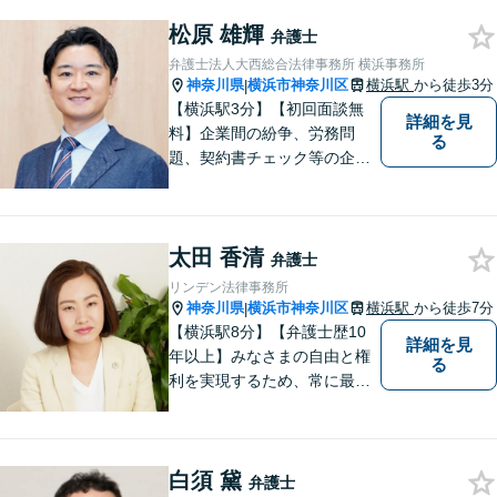
門性を持つ弁護士が、ともに
解決を目指します。どうぞお
松原 雄輝
弁護士
気軽にご相談ください。
弁護士法人大西総合法律事務所 横浜事務所
神奈川県
横浜市神奈川区
横浜駅
から徒歩3分
|
【横浜駅3分】【初回面談無
詳細を見
料】企業間の紛争、労務問
る
題、契約書チェック等の企業
法務をはじめ、個人事業主の
方からのご相談にも対応。相
続、交通事故、犯罪被害な
太田 香清
ど、暮らしに関わる事案の解
弁護士
決にも注力。【電話・メール
リンデン法律事務所
相談可】
神奈川県
横浜市神奈川区
横浜駅
から徒歩7分
|
【横浜駅8分】【弁護士歴10
詳細を見
年以上】みなさまの自由と権
る
利を実現するため、常に最善
の解決を目指します◆離婚・
男女問題◆婚姻費用／財産分
与／LGBTなど難しい案件も対
白須 黛
応いたします◆労働・雇用◆
弁護士