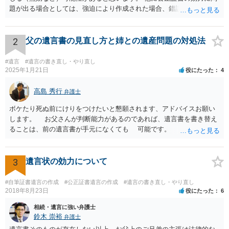
題が出る場合としては、強迫により作成された場合、錯誤（勘違い）
の場合などがあります。 遺言の対象となる財産の多寡などにもよりま
すが、弁護士に作成を依頼する場合は、１０～数十万円程度になるケ
ースが多いと思います。 報酬体系は、弁護士ごとに異なりますので一
2
父の遺言書の見直し方と姉との遺産問題の対処法
律の基準はありません。
#遺言
#遺言の書き直し・やり直し
2025年1月21日
役にたった
4
高島 秀行
弁護士
ボケたり死ぬ前にけりをつけたいと懇願されます、アドバイスお願い
します。 お父さんが判断能力があるのであれば、遺言書を書き替え
ることは、前の遺言書が手元になくても 可能です。 将来遺言の効
力が争われますから、医師にお父さんが判断能力があるかどうか検査
してもらって 診断書を取得して、公証役場へ行って公正証書遺言を
作成するのがよいと思います。 将来争われることが見込まれること
3
遺言状の効力について
から、弁護士に依頼して手続きを進めた方がよいと思います。
#自筆証書遺言の作成
#公正証書遺言の作成
#遺言の書き直し・やり直し
2018年8月23日
役にたった
6
相続・遺言に強い弁護士
鈴木 崇裕
弁護士