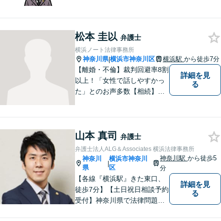
った、より実務的なアドバイ
スを提供します。個々の民事
案件にも幅広く他応しており
松本 圭以
ます。情熱を大切にしつつ、
弁護士
冷静を保つ、心を込めて解決
横浜ノート法律事務所
します。【分割払い可】
神奈川県
横浜市神奈川区
横浜駅
から徒歩7分
|
【離婚・不倫】裁判回避率8割
詳細を見
以上！「女性で話しやすかっ
る
た」とのお声多数【相続】遺
産分割／遺言書作成など、円
満解決へと導きます【交通事
故】保険会社と交渉！相手方
山本 真司
の過失を80%から95％にした
弁護士
実績あり【女性目線でアドバ
弁護士法人ALG＆Associates 横浜法律事務所
イス】
神奈川駅
から徒歩5
神奈川
横浜市神奈川
|
県
区
分
【各線『横浜駅』きた東口、
詳細を見
徒歩7分】【土日祝日相談予約
る
受付】神奈川県で法律問題で
お困りの方、豊富な実績と専