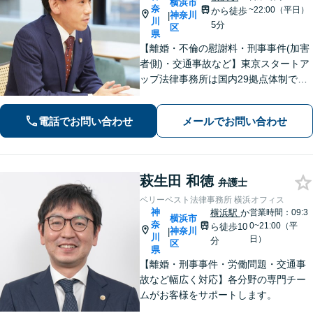
横浜市
奈
~22:00（平日）
から徒歩
神奈川
|
川
5分
区
県
【離婚・不倫の慰謝料・刑事事件(加害
者側)・交通事故など】東京スタートア
ップ法律事務所は国内29拠点体制で全
国対応！【ご自宅からの電話相談にも
対応(法律相談は完全予約制)】各分野で
電話でお問い合わせ
メールでお問い合わせ
専門性の高い弁護士が寄り添い解決を
サポートします。
萩生田 和徳
弁護士
ベリーベスト法律事務所 横浜オフィス
神
横浜駅
か
営業時間：09:3
横浜市
奈
0~21:00（平
ら徒歩10
神奈川
|
川
日）
分
区
県
【離婚・刑事事件・労働問題・交通事
故など幅広く対応】各分野の専門チー
ムがお客様をサポートします。