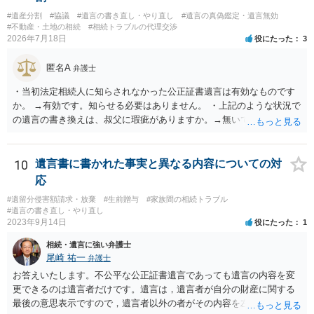
#遺産分割
#協議
#遺言の書き直し・やり直し
#遺言の真偽鑑定・遺言無効
#不動産・土地の相続
#相続トラブルの代理交渉
2026年7月18日
役にたった
3
匿名A
弁護士
・当初法定相続人に知らされなかった公正証書遺言は有効なものです
か。 →有効です。知らせる必要はありません。 ・上記のような状況で
の遺言の書き換えは、叔父に瑕疵がありますか。→無いです。 ・分割
する場合の比率は、現状で、客観的に見てどの程度が妥当と考えられ
ますか。 →本人が自由に決められますので、どこが妥当とは言えない
です。客観的な基準もありません。 ・できれば穏やかに、分割を拒否
10
遺言書に書かれた事実と異なる内容についての対
することはできますか。 →分割を拒否するということは、遺産はいら
応
ないということでしょうか。遺言で、受取を指定されててもいらない
#遺留分侵害額請求・放棄
#生前贈与
#家族間の相続トラブル
と拒否することはできます。理由を説明する必要はありません。
#遺言の書き直し・やり直し
2023年9月14日
役にたった
1
相続・遺言に強い弁護士
尾崎 祐一
弁護士
お答えいたします。不公平な公正証書遺言であっても遺言の内容を変
更できるのは遺言者だけです。遺言は，遺言者が自分の財産に関する
最後の意思表示ですので，遺言者以外の者がその内容を左右させるこ