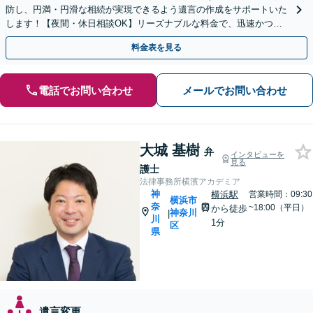
防し、円満・円滑な相続が実現できるよう遺言の作成をサポートいた
します！【夜間・休日相談OK】リーズナブルな料金で、迅速かつス
ピーディーにまごころを持って対応させて頂きます。
料金表を見る
電話でお問い合わせ
メールでお問い合わせ
大城 基樹
弁
インタビューを
見る
護士
法律事務所横濱アカデミア
神
横浜駅
営業時間：09:30
横浜市
奈
~18:00（平日）
から徒歩
神奈川
|
川
1分
区
県
遺言変更