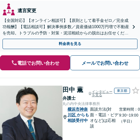
遺言変更
【全国対応】【オンライン相談可】【原則として着手金ゼロ／完全成
功報酬】【電話相談可】解決事例多数／資産価値1000万円増で不動産
を売却。トラブルの予防・対策・泥沼相続からの脱出はお任せくださ
い！法律と税務を一体的に対応します
料金表を見る
電話でお問い合わせ
メールでお問い合わせ
田中 薫
東京都
インタビュー
を見る
弁護士
丸の内中央法律事務所
横浜市神奈
面談方法(対
営業時間：0
川区
からも
面・電話・ビデ
9:30~19:00
相談受付中
オなど)は応相
（平日）
談