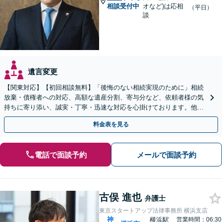
相談受付中
オなど)は応相
（平日）
談
遺言変更
【関東対応】【初回相談無料】「後悔のない相続実現のために」相続
放棄・債権者への対応、高額な遺産分割、寄与分など、依頼者様の気
持ちに寄り添い、誠実・丁寧・迅速な対応を心掛けております。他士
業とも連携し円滑な相続を目指します【夜間相談可】
料金表を見る
電話で面談予約
メールで面談予約
古俣 進也
弁護士
東京スタートアップ法律事務所 横浜支店
神
横浜駅
営業時間：06:30