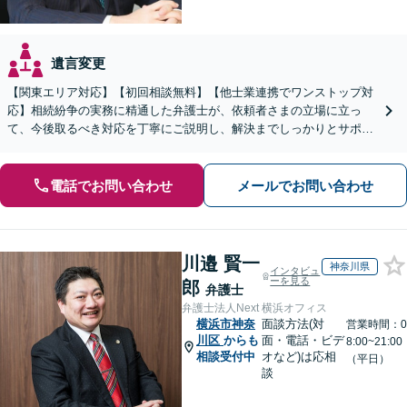
遺言変更
【関東エリア対応】【初回相談無料】【他士業連携でワンストップ対
応】相続紛争の実務に精通した弁護士が、依頼者さまの立場に立っ
て、今後取るべき対応を丁寧にご説明し、解決までしっかりとサポー
トいたします。お気軽にご相談ください。【WEB面談可】
電話でお問い合わせ
メールでお問い合わせ
川邉 賢一
神奈川県
インタビュ
ーを見る
郎
弁護士
弁護士法人Next 横浜オフィス
横浜市神奈
面談方法(対
営業時間：0
川区
からも
面・電話・ビデ
8:00~21:00
相談受付中
オなど)は応相
（平日）
談