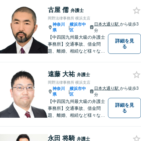
円から承ります。まずはメー
古屋 儒
ルにて掲載情報のURL等をお
弁護士
送りください。見込み、費用
岡野法律事務所 横浜支店
等をご案内させていただきま
日本大通り駅
から徒歩3
神奈川
横浜市中
|
す。
県
区
分
【中四国九州最大級の弁護士
詳細を見
事務所】交通事故、借金問
る
題、離婚、相続など様々な問
題について、「何度でも無
料」の相談を行っています！
まずはお気軽にご相談くださ
遠藤 大祐
弁護士
い！
岡野法律事務所 横浜支店
日本大通り駅
から徒歩3
神奈川
横浜市中
|
県
区
分
【中四国九州最大級の弁護士
詳細を見
事務所】交通事故、借金問
る
題、離婚、相続など様々な問
題について、「何度でも無
料」の相談を行っています！
まずはお気軽にご相談くださ
永田 将騎
弁護士