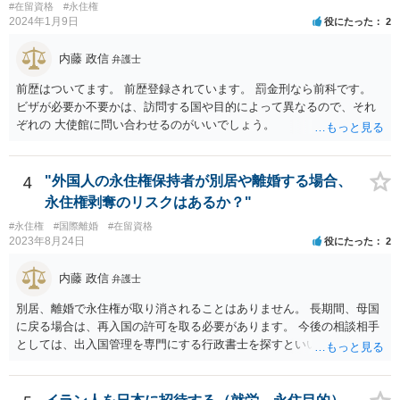
#在留資格
#永住権
2024年1月9日
役にたった
2
内藤 政信
弁護士
前歴はついてます。 前歴登録されています。 罰金刑なら前科です。
ビザが必要か不要かは、訪問する国や目的によって異なるので、それ
ぞれの 大使館に問い合わせるのがいいでしょう。
4
"外国人の永住権保持者が別居や離婚する場合、
永住権剥奪のリスクはあるか？"
#永住権
#国際離婚
#在留資格
2023年8月24日
役にたった
2
内藤 政信
弁護士
別居、離婚で永住権が取り消されることはありません。 長期間、母国
に戻る場合は、再入国の許可を取る必要があります。 今後の相談相手
としては、出入国管理を専門にする行政書士を探すといいでしょう。