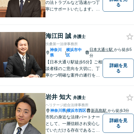
の法トラブルなど迅速かつ丁
る
寧にサポートいたします。ど
んな些細なお悩みでもまずは
ご相談ください！
海江田 誠
弁護士
扶桑第一法律事務所
日本大通り駅
から徒歩5
神奈川
横浜市中
|
県
区
分
【日本大通り駅徒歩5分】ご相
詳細を見
談者様のご意向を大切に、丁
る
寧かつ明確な案件の遂行を心
がけております。早い！安
い！という点のみに着目せ
ず、本当に満足のいく結果を
岩井 知大
弁護士
得るために弁護士を選んでみ
ヘリテージ総合法律事務所
ませんか？
神奈川県
横浜市西区
新高島駅
から徒歩3分
|
市民の身近な法律パートナー
詳細を見
として、一層信頼され安心し
る
ていただける存在であること