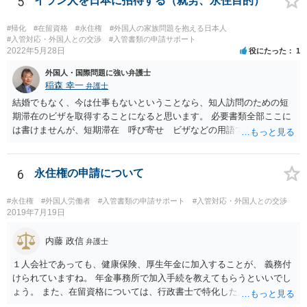
5
イラン人を日本に招待する（就労、永住目的）
#帰化
#在留資格
#永住権
#外国人の家族問題を抱える日本人
#入管対応・外国人との交渉
#入管書類の申請サポート
2022年5月28日
役にたった
1
外国人・国際問題に強い弁護士
稲森 幸一
弁護士
結婚でもなく、今は仕事もないということなら、知人訪問のための短
期滞在のビザを取得することになると思います。 必要書類全部ここに
は書けませんが、短期滞在 呼び寄せ ビザなどの用語で検索すると
あなたが日本で用意する物と本人が自分で用意するものが出てきま
す。 それらを揃えて、イランにある日本大使館ににビザを申請するこ
とになります。 期間は通常９０日、３０日、あるいは１５日ですが、
6
永住権の申請について
今はコロナもあり刻々と状況が変わっているので、事前に外務省や大
使館に問い合わせたほうがいいかもしれません。ネットでの情報収集
#永住権
#外国人労働者
#入管書類の申請サポート
#入管対応・外国人との交渉
もしたほうがいいと思います
2019年7月19日
内藤 政信
弁護士
１人会社であっても、健康保険、厚生年金に加入することが、 義務付
けられていますね。 年金事務所で加入手続を教えてもらうといいでし
ょう。 また、在留資格については、行政書士で特化した人が何人も い
るので、まずは、そこから情報を得る方が先ですね。 弁護士で得意な