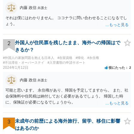
内藤 政信
弁護士
それは僕にはわかりません。 ココナラに問い合わせることになるでし
ょう。
2
外国人が住民票を残したまま、海外への帰国はで
きるか？
#外国人の家族問題を抱える日本人
#在留資格
#帰化
#永住権
#不法滞在・オーバーステイ
#入管書類の申請サポート
2024年1月12日
役にたった
2
内藤 政信
弁護士
可能と思います。 永住権があり、帰国を予定してますから。 また、社
会保険料や住民税は納付しておく必要があるでしょう。 帰国した時
に、保険証が必要になるでしょうから。
3
未成年の前歴による海外旅行、留学、移住に影響
はあるのか