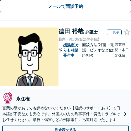
メールで面談予約
德田 裕哉
弁護士
千葉県
藤井・滝沢綜合法律事務所
営業時
横浜市
か
面談方法(対面・電
らも相談
話・ビデオなど)は
間：本日
受付中
応相談
定休日
永住権
言葉の壁があっても諦めないでください【通訳のサポートあり】で日
本語が不安な方も安心です。外国人の方の刑事事件・労働トラブルは
お任せください。暴行・傷害などの刑事事件に迅速対応いたします。
【事前予約で休日・夜間面談可】
料金表を見る