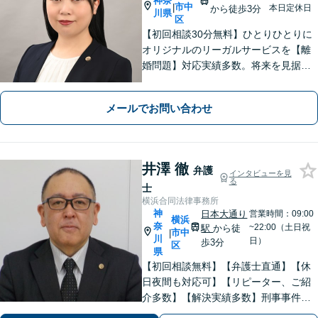
神奈
市中
|
本日定休日
から徒歩3分
川県
区
【初回相談30分無料】ひとりひとりに
オリジナルのリーガルサービスを【離
婚問題】対応実績多数。将来を見据え
た最善の解決を提案【相続問題】丁寧
にお話を伺い、納得感ある解決を【日
メールでお問い合わせ
本大通り駅3分】
井澤 徹
弁護
インタビューを見
る
士
横浜合同法律事務所
神
日本大通り
営業時間：09:00
横浜
奈
~22:00（土日祝
駅
から徒
市中
|
川
日）
歩3分
区
県
【初回相談無料】【弁護士直通】【休
日夜間も対応可】【リピーター、ご紹
介多数】【解決実績多数】刑事事件、
債務整理、離婚、相続など幅広く対