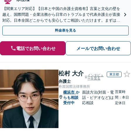
【関東エリア対応】【日本と中国の弁護士資格有】言葉と文化の壁を
越え、国際問題・企業法務から日常のトラブルまで代表弁護士が直接
対応。日本全国どこからでも安心してご相談いただけます。まずは一
歩を踏み出してみませんか。【初回相談無料】
料金表を見る
電話でお問い合わせ
メールでお問い合わせ
松村 大介
東京都
インタビュ
ーを見る
弁護士
舟渡国際法律事務所
営業時
横浜市
か
面談方法(対面・電
らも相談
話・ビデオなど)は
間：本日
受付中
応相談
定休日