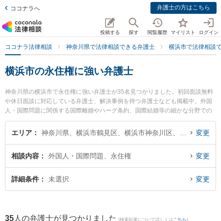
弁護士の方はこちら
ココナラへ
投稿する
探す
閲覧履歴
マイリスト
ログイン
ココナラ法律相談
神奈川県で法律相談できる弁護士
横浜市で法律相談
横浜市の永住権に強い弁護士
神奈川県の横浜市で永住権に強い弁護士が35名見つかりました。初回面談無料
や休日面談に対応している弁護士、解決事例を持つ弁護士なども掲載中。外国
人・国際問題に関係する国際離婚やハーグ条約、国際結婚等の細かな分野での
絞り込み検索もでき便利です。特にかんない総合法律事務所の鈴木 悠介弁護士
や弁護士法人プロテクトスタンス 横浜事務所の髙野 喜有弁護士、横浜合同法律
エリア
神奈川県、横浜市鶴見区、横浜市神奈川区、横浜市西区、横浜市中区、横浜市南区、横浜市保土ケ谷区、横浜市磯子区、横浜市金沢区、横浜市港北区、横浜市戸塚区、横浜市港南区、横浜市旭区、横浜市緑区、横浜市瀬谷区、横浜市栄区、横浜市泉区、横浜市青葉区、横浜市都筑区
変更
事務所の金 正徳弁護士のプロフィール情報や弁護士費用、強みなどが注目され
ています。『横浜市で土日や夜間に発生した永住権のトラブルを今すぐに弁護
相談内容
外国人・国際問題、永住権
変更
士に相談したい』『永住権のトラブル解決の実績豊富な近くの弁護士を検索し
たい』『初回相談無料で永住権を法律相談できる横浜市内の弁護士に相談予約
したい』などでお困りの相談者さんにおすすめです。
詳細条件
未選択
変更
35
人の弁護士が見つかりました
(検索結果について詳しくは
こちら
)