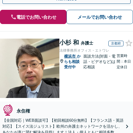
電話でお問い合わせ
メールでお問い合わせ
小杉 和
弁護士
京都府
法律事務所オフィス・エトワレ
営業時
横浜市
か
面談方法(対面・電
らも相談
話・ビデオなど)は
間：本日
受付中
応相談
定休日
永住権
【全国対応｜WEB面談可】【初回相談60分無料】【フランス語・英語
対応】【スイス法ジュリスト】欧州の弁護士ネットワークを活かし、
あなたが真に望む解決を目指します！法人・個人ともに相談多数。細