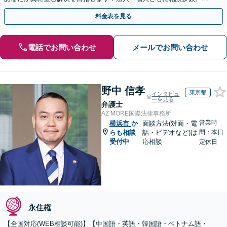
やかな連絡と粘り強い交渉を徹底【休日・夜間相談可】
料金表を見る
電話でお問い合わせ
メールでお問い合わせ
野中 信孝
東京都
インタビュ
ーを見る
弁護士
AZ MORE国際法律事務所
営業時
横浜市
か
面談方法(対面・電
らも相談
話・ビデオなど)は
間：本日
受付中
応相談
定休日
永住権
【全国対応(WEB相談可能)】【中国語・英語・韓国語・ベトナム語・