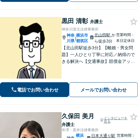
対応】
黒田 清彰
弁護士
神奈川港北法律事務所
北山田駅
か
営業時間：
神奈
横浜市
|
川県
都筑区
本日定休日
ら徒歩3分
【北山田駅徒歩3分】【離婚・男女問
題】一人ひとり丁寧に対応／納得ので
きる解決へ【交通事故】賠償金アップ
などに努めます。保険会社との交渉や
手続きはお任せ【借金・債務整理】手
続きはもちろん、再発防止策や今後の
生活のフォローも行います。
電話でお問い合わせ
メールでお問い合わせ
久保田 美月
インタビューを
見る
弁護士
井澤・黒井法律事務所
横浜
日本大通り駅
営業時間：