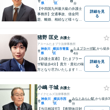
|
県
区
分
【中四国九州最大級の弁護士
詳細を見
事務所】交通事故、借金問
る
題、離婚、相続など様々な問
題について、「何度でも無
料」の相談を行っています！
まずはお気軽にご相談くださ
猪野 匡史
弁護士
い！
アスールたまプラ法律事務所
たまプラーザ駅
から徒歩
神奈川
横浜市青葉
|
県
区
4分
【弁護士直通】【たまプラー
詳細を見
ザ駅徒歩4分】貴方・貴社の味
る
方となり尽力いたします！当
日相談ができる場合もありま
すのでまずはお気軽にご相談
ください。
小嶋 干城
弁護士
テイクヒルズ法律事務所
みなとみらい駅
から徒歩3
神奈川
横浜市西
|
県
区
分
【当日相談可】【夜間休日対