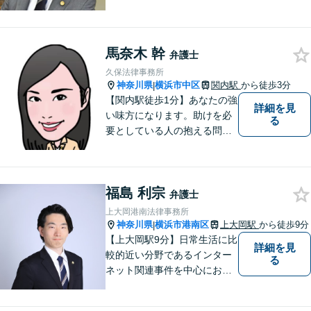
を目指します。
馬奈木 幹
弁護士
久保法律事務所
神奈川県
横浜市中区
関内駅
から徒歩3分
|
【関内駅徒歩1分】あなたの強
詳細を見
い味方になります。助けを必
る
要としている人の抱える問題
を、 他人事ではなく自分の問
題として一つ一つ誠実に向き
合っていきたい、という思い
福島 利宗
でいます。ぜひお気軽にご相
弁護士
談ください。
上大岡港南法律事務所
神奈川県
横浜市港南区
上大岡駅
から徒歩9分
|
【上大岡駅9分】日常生活に比
詳細を見
較的近い分野であるインター
る
ネット関連事件を中心にお取
り扱いしております。【掲載
情報の削除交渉】手数料３万