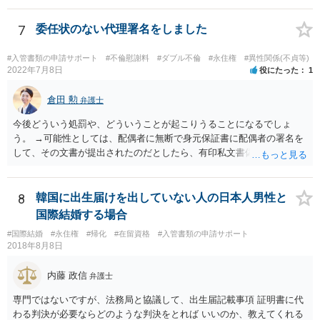
人は少ないですね。
7
委任状のない代理署名をしました
#入管書類の申請サポート
#不倫慰謝料
#ダブル不倫
#永住権
#異性関係(不貞等)
2022年7月8日
役にたった
1
倉田 勲
弁護士
今後どういう処罰や、どういうことが起こりうることになるでしょ
う。 →可能性としては、配偶者に無断で身元保証書に配偶者の署名を
して、その文書が提出されたのだとしたら、有印私文書偽造・同行使
罪が成立する可能性があります。 法定刑は3月以上5年以下の懲役刑が
規定されています。
8
韓国に出生届けを出していない人の日本人男性と
国際結婚する場合
#国際結婚
#永住権
#帰化
#在留資格
#入管書類の申請サポート
2018年8月8日
内藤 政信
弁護士
専門ではないですが、法務局と協議して、出生届記載事項 証明書に代
わる判決が必要ならどのような判決をとれば いいのか、教えてくれる