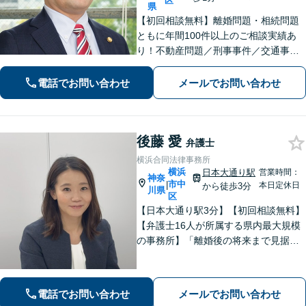
区
県
【初回相談無料】離婚問題・相続問題
ともに年間100件以上のご相談実績あ
り！不動産問題／刑事事件／交通事故
／借金問題／労働問題／債権回収にも
注力。これまで培ったノウハウを最大
電話でお問い合わせ
メールでお問い合わせ
限に活かし、最善の解決へ尽力します
【完全個室】【日本大通り駅2分】
後藤 愛
弁護士
横浜合同法律事務所
横浜
日本大通り駅
営業時間：
神奈
市中
|
本日定休日
から徒歩3分
川県
区
【日本大通り駅3分】【初回相談無料】
【弁護士16人が所属する県内最大規模
の事務所】「離婚後の将来まで見据え
た解決策をご提案するので、一緒に最
適な解決策を見つけましょう」「幅広
い相続問題に対応する豊富な実績」
電話でお問い合わせ
メールでお問い合わせ
「相続登記義務化に対応」【WEB面談