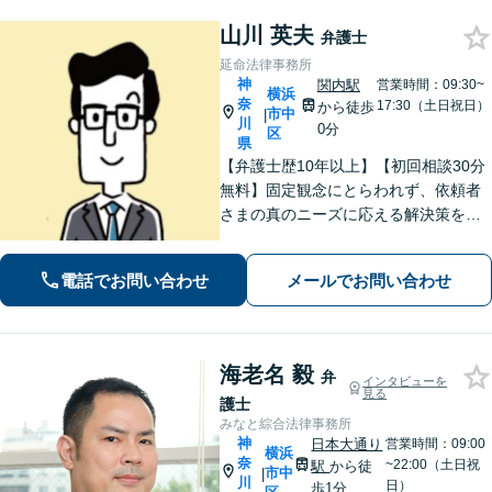
山川 英夫
弁護士
延命法律事務所
神
関内駅
営業時間：09:30~
横浜
奈
17:30（土日祝日）
から徒歩
市中
|
川
0分
区
県
【弁護士歴10年以上】【初回相談30分
無料】固定観念にとらわれず、依頼者
さまの真のニーズに応える解決策を導
きます！不動産会社の顧問経験や、他
士業との連携で不動産トラブルや相続
電話でお問い合わせ
メールでお問い合わせ
問題にワンストップの対応も可能【WE
B面談対応】【関内駅3分】
海老名 毅
弁
インタビューを
見る
護士
みなと綜合法律事務所
神
日本大通り
営業時間：09:00
横浜
奈
~22:00（土日祝
駅
から徒
市中
|
川
日）
歩1分