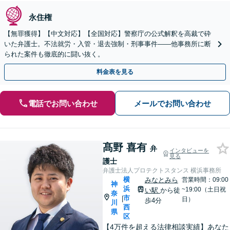
永住権
【無罪獲得】【中文対応】【全国対応】警察庁の公式解釈を高裁で砕
いた弁護士。不法就労・入管・退去強制・刑事事件——他事務所に断
られた案件も徹底的に闘い抜く。
料金表を見る
電話でお問い合わせ
メールでお問い合わせ
髙野 喜有
弁
インタビューを
見る
護士
弁護士法人プロテクトスタンス 横浜事務所
横
みなとみら
営業時間：09:00
神
浜
~19:00（土日祝
い駅
から徒
奈
市
|
日）
歩4分
川
西
県
区
【4万件を超える法律相談実績】あなた