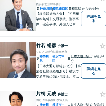
い！
横浜駅前法律事務所
神奈川県
横浜市西区
横浜駅
から徒歩5分
|
【横浜駅徒歩５分】【初回相
詳細を見
談料無料】交通事故、刑事事
る
件、破産事件、外国人ビザ事
件を集中的に取り扱っており
ます。お困りの方はまずは一
度ご相談下さい。丁寧親身に
竹若 暢彦
お話を伺います。
弁護士
クロノス総合法律事務所
日本大通り駅
から徒歩4
神奈川
横浜市中
|
県
区
分
【日本大通り駅徒歩3分】【事
詳細を見
業会社勤務経験あり】横浜で
る
交通事故に強い弁護士。皆様
の貴重な時間が、より良い時
間になるよう、弁護士として
最大限サポートいたします。
片桐 元成
弁護士
初回無料相談にて、お気軽に
岡野法律事務所 横浜支店
ご相談くださいませ。
日本大通り駅
から徒歩3
神奈川
横浜市中