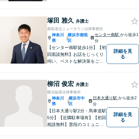
に闘います！借金問題/離婚・
男女問 題/相続/交通事故/刑事
塚田 雅久
事件など、ご相談ください
弁護士
【夜間・休日対応】
都筑港北ニュータウン法律事務所
センター南駅
から徒歩1
神奈川
横浜市都筑
|
県
区
分
【センター南駅徒歩1分】【初
詳細を見
回面談無料】お話をじっくり
る
伺い、ベストな解決策をご一
緒に考えさせていただきま
す。【夜間／休日対応可能】
難解な用語は極力用いずに平
柳沼 俊宏
弁護士
易かつ具体的な説明を心がけ
横浜臨港法律事務所
ていますので、まずは一度お
日本大通り駅
から徒歩2
神奈川
横浜市中
|
気軽にご相談頂ければと思い
県
区
分
ます。
【日本大通り駅2分・馬車道駅
詳細を見
5分】【近隣駐車場有】【初回
る
相談無料】普段のコミュニケ
ーションから不安を取り除
き、法的な面だけでなく精神