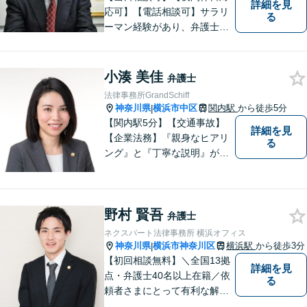
詳細を見
応可】【電話相談可】サラリ
る
ーマン経験があり、弁護士と
しての実務経験も３０年以上
あります。
小湊 美佳
弁護士
法律事務所GrandSchiff
神奈川県
横浜市中区
関内駅
から徒歩5分
|
【関内駅5分】【交通事故】
詳細を見
【企業法務】『親身なヒアリ
る
ング』と『丁寧な説明』がモ
ットーです。アフターケアと
予防策を含めた「トータルサ
ポート」をお届けします！依
野村 賢吾
頼者様が安心して将来を過ご
弁護士
せるようになるための支援を
ネクスパート法律事務所 横浜オフィス
いたします。
神奈川県
横浜市神奈川区
横浜駅
から徒歩3分
|
【初回相談無料】＼全国13拠
詳細を見
点・弁護士40名以上在籍／依
る
頼者さまにとって有利な解決
になるよう、最後まで諦めず