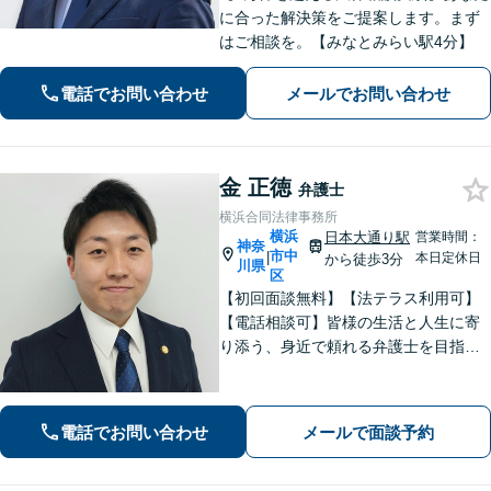
に合った解決策をご提案します。まず
はご相談を。【みなとみらい駅4分】
電話でお問い合わせ
メールでお問い合わせ
金 正徳
弁護士
横浜合同法律事務所
横浜
日本大通り駅
営業時間：
神奈
市中
|
本日定休日
から徒歩3分
川県
区
【初回面談無料】【法テラス利用可】
【電話相談可】皆様の生活と人生に寄
り添う、身近で頼れる弁護士を目指し
ます！フットワーク軽く、迅速な対応
で、皆様のご相談に応えます。離婚／
債務整理／刑事事件など、お任せくだ
電話でお問い合わせ
メールで面談予約
さい。おひとりで悩みを抱えず、まず
はご相談を！