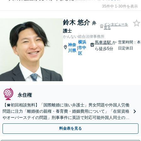
35件中 1-30件を表示
鈴木 悠介
弁
インタビューを
見る
護士
かんない総合法律事務所
横浜
馬車道駅
か
営業時間：本
神奈
市中
|
日定休日
ら徒歩5分
川県
区
永住権
【☎︎初回相談無料】「国際離婚に強い弁護士」男女問題や外国人労働
問題に注力「離婚後の親権・養育費・婚姻費用について」「在留資格
やオーバーステイの問題」刑事事件に英語で対応可能外国人同士の金
銭トラブルもお任せください【休日・夜間相談可】
料金表を見る