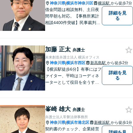
神奈川県
横浜市神奈川区
横浜駅
から徒歩7分
|
借金問題は相談無料、土日夜
詳細を見
間早朝も対応。【事務所累計
る
相談4400件突破】民事裁判／
家事調停・審判／債務整理／
法人破産／相続／不貞トラブ
ル／離婚／男女問題
加藤 正太
弁護士
未来創造弁護士法人 横浜オフィス
神奈川県
横浜市西区
新高島駅
から徒歩2分
|
【横浜駅徒歩6分】有事にはフ
詳細を見
ァイター、平時はコーディネ
る
ーターとして役目を全うする
弁護士。行政事件も得意な弁
護士です。どんな難しい案件
でも依頼者の方の利益を尊重
峯崎 雄大
します。【独占禁止法・下請
弁護士
法の著書執筆】
弁護士法人常磐法律事務所
神奈川県
横浜市港北区
新横浜駅
から徒歩1分
|
契約書のチェック、企業経営
詳細を見