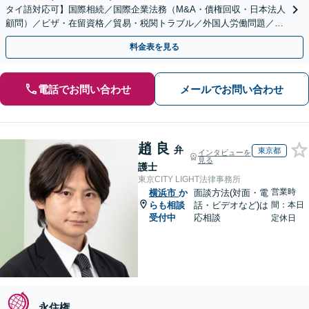
タイ語対応可】国際相続／国際企業法務（M&A・債権回収・日本法人
顧問）／ビザ・在留資格／貿易・税関トラブル／外国人労働問題／外
国人刑事事件など、幅広いご相談に対応可能
料金表を見る
電話でお問い合わせ
メールでお問い合わせ
趙 良
弁
東京都
インタビューを
見る
護士
東京CITY LIGHT法律事務所
営業時
横浜市
か
面談方法(対面・電
らも相談
話・ビデオなど)は
間：本日
受付中
応相談
定休日
永住権