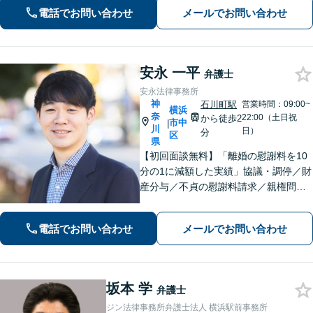
応。迅速な対応と丁寧なサポートに努
電話でお問い合わせ
メールでお問い合わせ
めます。
安永 一平
弁護士
安永法律事務所
神
石川町駅
営業時間：09:00~
横浜
奈
22:00（土日祝
から徒歩2
市中
|
川
日）
分
区
県
【初回面談無料】「離婚の慰謝料を10
分の1に減額した実績」協議・調停／財
産分与／不貞の慰謝料請求／親権問題
などお任せください！「不動産オーナ
ーの顧問経験豊富」土地・建物の明渡
電話でお問い合わせ
メールでお問い合わせ
しや賃料回収など幅広くサポート【夜
間・休日面談可】【電話相談対応】
坂本 学
弁護士
ジン法律事務所弁護士法人 横浜駅前事務所