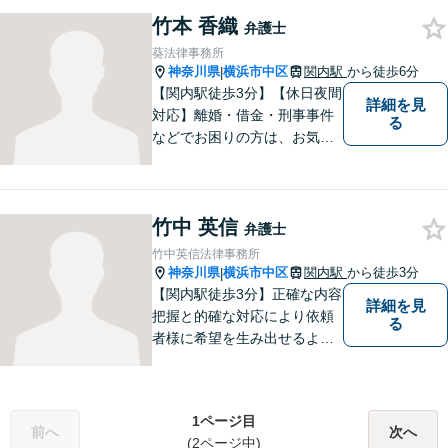
的にも寄り添える存在であり
竹本 香織
弁護士
たいと願っています。 法律問
葵法律事務所
題でお困りの際は、どうぞお
神奈川県
横浜市中区
関内駅
から徒歩6分
|
気軽にご相談ください。
【関内駅徒歩3分】【休日夜間
詳細を見
対応】離婚・借金・刑事事件
る
などでお困りの方は、お気軽
にご相談ください。将来を見
据えた解決方法をご提案いた
します。
竹中 英信
弁護士
竹中英信法律事務所
神奈川県
横浜市中区
関内駅
から徒歩3分
|
【関内駅徒歩3分】正確な内容
詳細を見
把握と的確な対応により依頼
る
者様に希望を生み出せるよう
に努めます。どんな悩み事で
も相談してください。
1ページ目
前へ
次へ
(2ページ中)