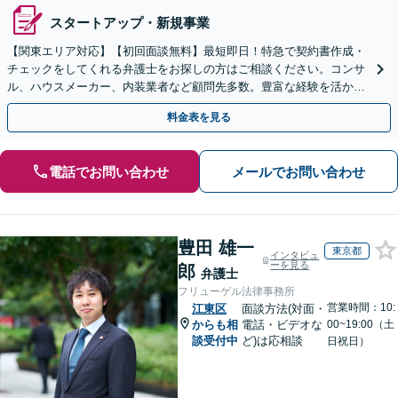
スタートアップ・新規事業
【関東エリア対応】【初回面談無料】最短即日！特急で契約書作成・
チェックをしてくれる弁護士をお探しの方はご相談ください。コンサ
ル、ハウスメーカー、内装業者など顧問先多数。豊富な経験を活か
し、法的視点でアドバイスいたします【オンライン面談可】
料金表を見る
電話でお問い合わせ
メールでお問い合わせ
豊田 雄一
東京都
インタビュ
ーを見る
郎
弁護士
フリューゲル法律事務所
営業時間：10:
江東区
面談方法(対面・
からも相
電話・ビデオな
00~19:00（土
談受付中
ど)は応相談
日祝日）