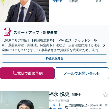
受付中
応相談
定休日
スタートアップ・新規事業
【関東エリア対応】【初回相談無料】【Web面談・チャットツール
可】景品表示法、薬機法、特定商取引法など、広告活動における法令
全般に注力しています。EC事業者さまの持続的な成長のため、法的観
点から徹底的にサポートいたします【休日・夜間面談可】
料金表を見る
電話で面談予約
メールでお問い合わせ
福永 悦史
弁護士
福永法律事務所
東
江
門前仲町駅
か
営業時間：本