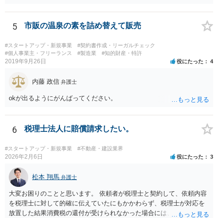
難となった場合は個別に弁護士に相談されると良いでしょう。
5
市販の温泉の素を詰め替えて販売
#スタートアップ・新規事業
#契約書作成・リーガルチェック
#個人事業主・フリーランス
#製造業
#知的財産・特許
2019年9月26日
役にたった
4
内藤 政信
弁護士
okが出るようにがんばってください。
6
税理士法人に賠償請求したい。
#スタートアップ・新規事業
#不動産・建設業界
2026年2月6日
役にたった
3
松本 翔馬
弁護士
大変お困りのことと思います。 依頼者が税理士と契約して、依頼内容
を税理士に対して的確に伝えていたにもかかわらず、税理士が対応を
放置した結果消費税の還付が受けられなかった場合には、賠償請求で