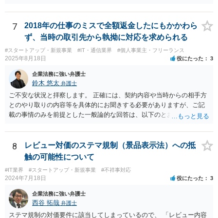
きる余地があります。 本件では、 ①過誤があった業務が契約範囲内で
あるか否かという問題 ②税理士本人が税務業務をしていなかったとい
う税理士職務の妥当性の問題 ③クライアントが誤って簡易課税届出書
7
2018年の仕事のミスで全額返金したにもかかわら
を提出していたところ、税理士が課税方式の確認をしなかった問題 と
ず、当時の取引先から執拗に対応を求められる
いう課題があります。 ①については、 税理士が責任を持つのは契約に
#スタートアップ・新規事業
#IT・通信業界
#個人事業主・フリーランス
明記された委任事務に限定されるのが原則です。 サービスとして委任
2025年8月18日
役にたった
3
事務外の税務相談に応じた結果、その責任を負う場合もゼロではあり
ませんが、責任追及するハードルはかなり上がります。 ②について
企業法務に強い弁護士
は、 実際上、税理士事務所では事務員が顧客対応することが多いと聞
鈴木 悠太
弁護士
きます。 そのため、メールに税理士が参加していないことや直接面談
ご不安な状況と拝察します。 正確には、契約内容や当時からの相手方
していないことをもって賠償請求の理由とすることは現実問題として
とのやり取りの内容等を具体的にお聞きする必要がありますが、ご記
は難しい可能性があります。 ③については、 税理士が、契約上の委任
載の事情のみを前提とした一般論的な回答は、以下のとおりです。 ①
事務外の税務相談をサービスで実施していた場合は、税理士側から積
相手方が主張し得た損害賠償請求権は、すでに消滅時効（2020年改正
極的に課税方式を確認しなければならないという程度の注意義務は認
前の商事消滅時効、不法行為消滅時効）にかかっている可能性が高い
められにくいのではないかと思います。 もっとも、顧問契約締結当初
です。 ②相手方の報告要求については、法的には従う義務はないでし
8
レビュー対価のステマ規制（景品表示法）への抵
から本件法人設立の相談についても依頼しており委任事務に含まれて
ょう。 ③すでに対応は完了しており、もし相手方から今後具体的な法
触の可能性について
いたと主張できる事情がある場合には、上記より幾分有利に進められ
的請求ないし措置がなされれば改めて検討するという方針でもよいよ
るかと思います。 より詳細な検討は、個別に法律事務所に問い合わせ
#IT業界
#スタートアップ・新規事業
#不祥事対応
うに思われます。
2024年7月18日
役にたった
3
て法律相談されるとよいでしょう。
企業法務に強い弁護士
西谷 拓哉
弁護士
ステマ規制の対価要件に該当してしまっているので、 「レビュー内容