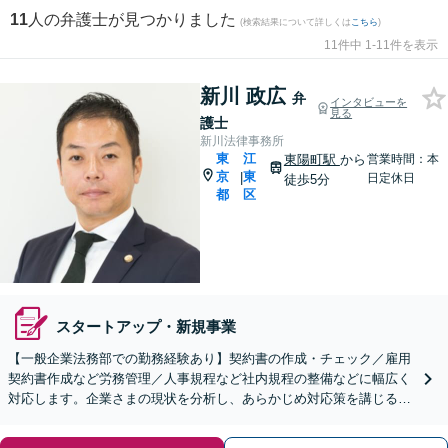
11
人の弁護士が見つかりました
(検索結果について詳しくは
こちら
)
11件中 1-11件を表示
新川 政広
弁
インタビューを
見る
護士
新川法律事務所
東
江
東陽町駅
から
営業時間：本
京
東
|
日定休日
徒歩5分
都
区
スタートアップ・新規事業
【一般企業法務部での勤務経験あり】契約書の作成・チェック／雇用
契約書作成など労務管理／人事規程など社内規程の整備などに幅広く
対応します。企業さまの現状を分析し、あらかじめ対応策を講じる予
防法務にも注力。顧問契約もお任せください【東陽町4分】