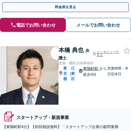
的財産等、お任せください【他士業連携可能】
料金表を見る
電話でお問い合わせ
メールでお問い合わせ
本橋 典也
弁
インタビューを
見る
護士
渡瀨・國松法律事務所
東
江
東陽町駅
から
営業時間：本
京
東
|
日定休日
徒歩4分
都
区
スタートアップ・新規事業
【東陽町駅4分】【初回相談無料】「スタートアップ企業の顧問業務