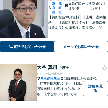
東
江
東陽町駅
から
営業時間：本
京
東
|
日定休日
徒歩4分
都
区
【初回相談30分無料】【土曜・夜間相
談可】【東陽町徒歩４分】【法務部長
経験あり】依頼者様に寄り添い、問題
の解決に向けて、誠実な対応を心がけ
ています。相続・離婚・男女問題・労
働・刑事・債権回収・借金・企業法務
電話でお問い合わせ
メールでお問い合わせ
などお困りの際はどうぞご相談くださ
い。
大谷 真司
弁護士
もんなか法律事務所
東京都
江東区
門前仲町駅
から徒歩4分
|
【門前仲町駅徒歩4分】【初回
詳細を見
面談無料】お客様の立場に立
る
ち、信念を持って解決方法を
アドバイスします。相続問題
／離婚問題／借金問題／交通