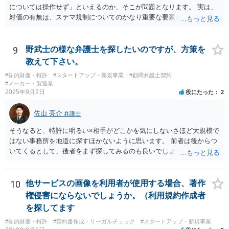
については操作せず」といえるのか、そこが問題となります。 実は、
対価の有無は、ステマ規制についてのかなり重要な要素となります。
近時ステマ規制で初の行政処分を受けたケースは、高評価を付けるこ
とを条件に割り引くサービスを提供していたケースですが、 明示的に
高評価と指示していなくても、全件報酬を支払うことを約してレビュ
9
野武士の様な弁護士を探したいのですが、方策を
ーをさせるということになれば、結局はそれはレビュー内容について
教えて下さい。
事業者が関与していると評価され「事業者による表示（広告）」と判
#知的財産・特許
#スタートアップ・新規事業
#顧問弁護士契約
断される余地は残るといえるでしょう。 あくまで、自身の嗜好に基づ
#メーカー・製造業
く、自主的なレビューでなければステマ規制にひっかかる可能性があ
2025年9月2日
役にたった
2
るのです。 ※消費者庁のステマ規制の運用ガイドラインであるhttps://
www.caa.go.jp/policies/policy/representation/fair_labeling/guideline/ass
佐山 亮介
弁護士
ets/representation_cms216_230328_03.pdf の５頁（イ）、２（１）参
照
そうなると、特許に明るい×相手がどこかを気にしないさほど大規模で
はない事務所を地道に探すほかないように思います。 前者は後からつ
いてくるとして、後者をまず探してみるのも良いでしょう。
10
他サービスの画像を利用者が使用する場合、著作
権侵害にならないでしょうか。（利用規約作成者
を探してます
#知的財産・特許
#契約書作成・リーガルチェック
#スタートアップ・新規事業