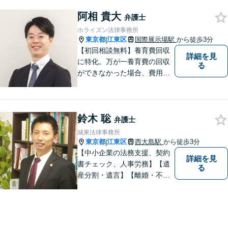
事故／刑事事件など、幅広く
阿相 貴大
対応します。法律トラブルで
弁護士
お悩みの方は、お気軽にご相
ホライズン法律事務所
談ください。
東京都
江東区
国際展示場駅
から徒歩3分
|
【初回相談無料】養育費回収
詳細を見
に特化。万が一養育費の回収
る
ができなかった場合、費用は
かかりません。取り扱い実績1
400件以上、回収総額3億円以
上！泣き寝入りする前にご相
鈴木 聡
談ください【国際展示場駅3
弁護士
分】【LINE・電話・メール相
城東法律事務所
談OK】
東京都
江東区
西大島駅
から徒歩3分
|
【中小企業の法務支援、契約
詳細を見
書チェック、人事労務】【遺
る
産分割・遺言】【離婚・不倫
慰謝料】【江東区で14年目の
弁護士】【Zoom相談可】【弁
護士が全て対応】【無料相談
分野あり】民間企業出身の弁