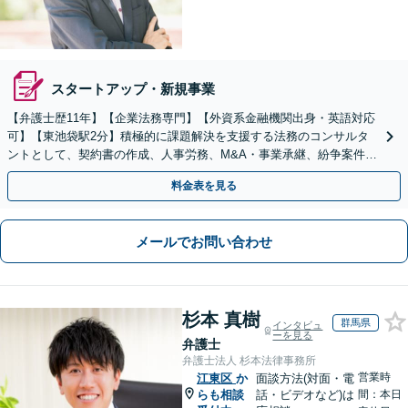
スタートアップ・新規事業
【弁護士歴11年】【企業法務専門】【外資系金融機関出身・英語対応
可】【東池袋駅2分】積極的に課題解決を支援する法務のコンサルタ
ントとして、契約書の作成、人事労務、M&A・事業承継、紛争案件等
に広く対応致します【初回面談無料】
料金表を見る
メールでお問い合わせ
杉本 真樹
群馬県
インタビュ
ーを見る
弁護士
弁護士法人 杉本法律事務所
営業時
江東区
か
面談方法(対面・電
らも相談
話・ビデオなど)は
間：本日