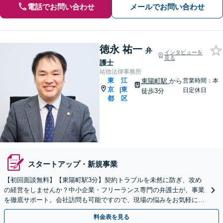
電話でお問い合わせ
メールでお問い合わせ
徳永 祐一
弁
インタビューを
見る
護士
祐徳法律事務所
東
江
東陽町駅
から
営業時間：本
京
東
|
日定休日
徒歩3分
都
区
スタートアップ・新規事業
【初回面談無料】【東陽町駅3分】契約トラブルを未然に防ぎ、攻め
の経営をしませんか？中小企業・フリーランス専門の弁護士が、事業
を徹底サポート。会社訪問も可能ですので、現場の悩みをお気軽にご
相談ください。【夜間や休日相談も対応】
料金表を見る