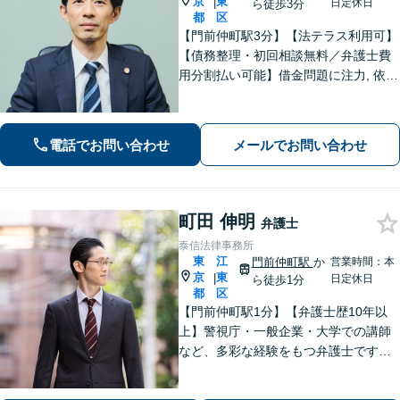
京
東
|
日定休日
ら徒歩3分
都
区
【門前仲町駅3分】【法テラス利用可】
【債務整理・初回相談無料／弁護士費
用分割払い可能】借金問題に注力, 依頼
後はすぐに催促をストップ！「債務整
理：200件以上の実績」を活かして最善
の解決を共に目指します。【事前予約
電話でお問い合わせ
メールでお問い合わせ
で休日・夜間相談可】
町田 伸明
弁護士
泰信法律事務所
東
江
門前仲町駅
か
営業時間：本
京
東
|
日定休日
ら徒歩1分
都
区
【門前仲町駅1分】【弁護士歴10年以
上】警視庁・一般企業・大学での講師
など、多彩な経験をもつ弁護士です
【企業危機管理士資格あり】相続問
題・不動産問題・企業法務など、的確