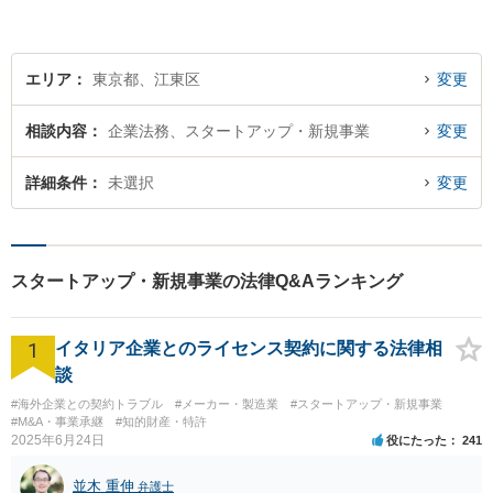
護士が、経営者・ビジネスパ
ーソンの悩みに「速く・適切
に」対応。
エリア
東京都、江東区
変更
相談内容
企業法務、スタートアップ・新規事業
変更
詳細条件
未選択
変更
スタートアップ・新規事業の法律Q&Aランキング
1
イタリア企業とのライセンス契約に関する法律相
談
#海外企業との契約トラブル
#メーカー・製造業
#スタートアップ・新規事業
#M&A・事業承継
#知的財産・特許
2025年6月24日
役にたった
241
並木 重伸
弁護士