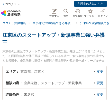
弁護士の方はこちら
ココナラへ
投稿する
探す
閲覧履歴
マイリスト
ログイン
ココナラ法律相談
東京都で法律相談できる弁護士
江東区で法律相談で
江東区のスタートアップ・新規事業に強い弁護
士
東京都の江東区でスタートアップ・新規事業に強い弁護士が11名見つかりまし
た。初回面談無料や休日面談に対応している弁護士、解決事例を持つ弁護士な
ども掲載中。企業法務に関係する顧問弁護士契約や契約書作成・リーガルチェ
ック、雇用契約書・就業規則作成等の細かな分野での絞り込み検索もでき便利
です。特に新川法律事務所の新川 政広弁護士や祐徳法律事務所の徳永 祐一弁護
エリア
東京都、江東区
変更
士、ベリーベスト法律事務所 錦糸町オフィスの中村 理姫弁護士のプロフィール
情報や弁護士費用、強みなどが注目されています。『江東区で土日や夜間に発
相談内容
企業法務、スタートアップ・新規事業
変更
生したスタートアップ・新規事業のトラブルを今すぐに弁護士に相談したい』
『スタートアップ・新規事業のトラブル解決の実績豊富な近くの弁護士を検索
したい』『初回相談無料でスタートアップ・新規事業を法律相談できる江東区
詳細条件
未選択
変更
内の弁護士に相談予約したい』などでお困りの相談者さんにおすすめです。