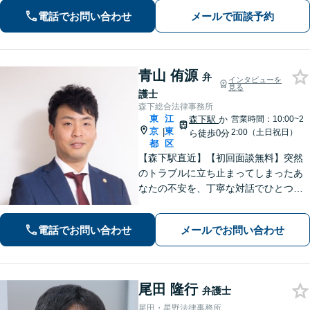
にアドバイスいたします【民事調停官
電話でお問い合わせ
メールで面談予約
経験】
青山 侑源
弁
インタビューを
見る
護士
森下総合法律事務所
東
江
森下駅
か
営業時間：10:00~2
京
東
|
2:00（土日祝日）
ら徒歩0分
都
区
【森下駅直近】【初回面談無料】突然
のトラブルに立ち止まってしまったあ
なたの不安を、丁寧な対話でひとつず
つ紐解きます！迅速なレスポンスとご
要望に合わせた柔軟な対応を徹底。納
電話でお問い合わせ
メールでお問い合わせ
得して次の一歩を踏み出せるよう全力
で寄り添います。【弁護士直通・LINE
相談可】
尾田 隆行
弁護士
尾田・星野法律事務所