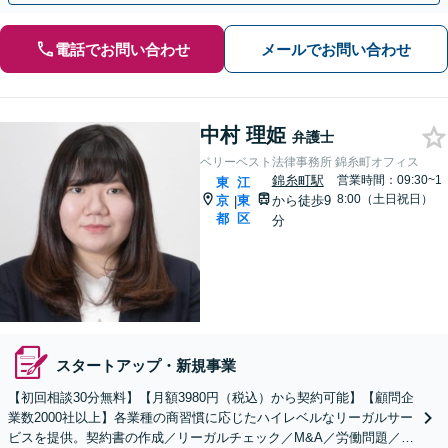
電話でお問い合わせ
メールでお問い合わせ
中村 理姫
弁護士
ベリーベスト法律事務所 錦糸町オフィス
錦糸町駅
営業時間：09:30~1
東
江
8:00（土日祝日）
京
東
から徒歩9
|
都
区
分
スタートアップ・新規事業
【初回相談30分無料】【月額3980円（税込）から契約可能】【顧問企
業数2000社以上】各業種の商習慣に応じたハイレベルなリーガルサー
ビスを提供。契約書の作成／リーガルチェック／M&A／労働問題／知