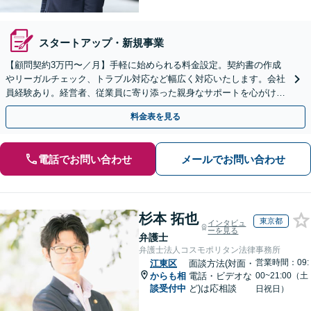
スタートアップ・新規事業
【顧問契約3万円〜／月】手軽に始められる料金設定。契約書の作成
やリーガルチェック、トラブル対応など幅広く対応いたします。会社
員経験あり。経営者、従業員に寄り添った親身なサポートを心がけて
います。【休日・夜間対応可】
料金表を見る
電話でお問い合わせ
メールでお問い合わせ
杉本 拓也
東京都
インタビュ
ーを見る
弁護士
弁護士法人コスモポリタン法律事務所
営業時間：09:
江東区
面談方法(対面・
からも相
電話・ビデオな
00~21:00（土
談受付中
ど)は応相談
日祝日）