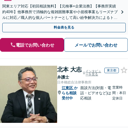
関東エリア対応【初回相談無料】【元検事×企業法務】【事務所実績
約40年】他事務所で消極的な複雑困難事案や小規模事案もリーズナブ
ルに対応／職人的な個人パートナーとして高い紛争解決力によるトー
タルサポート【顧問契約OK】【オンライン面談対応】
料金表を見る
電話でお問い合わせ
メールでお問い合わせ
北本 大志
東京都
インタビュ
ーを見る
弁護士
日本橋総合法律事務所
営業時
江東区
か
面談方法(対面・電
らも相談
話・ビデオなど)は
間：本日
受付中
応相談
定休日