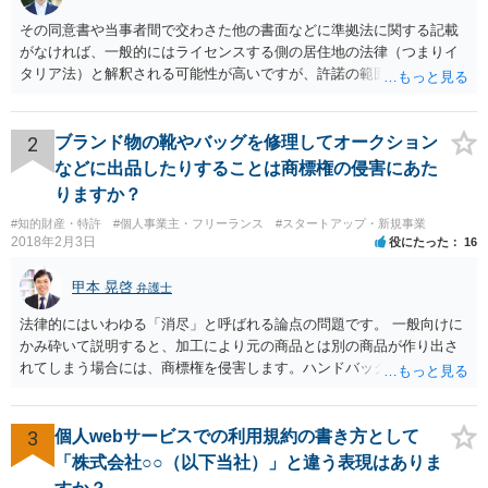
その同意書や当事者間で交わさた他の書面などに準拠法に関する記載
がなければ、一般的にはライセンスする側の居住地の法律（つまりイ
タリア法）と解釈される可能性が高いですが、許諾の範囲が日本国内
に限定されているなどの事情がある場合には、日本法となる可能性も
あります。 なお、仮に日本法になるとしても、新しい会社との間で契
約が有効かどうかは、ライセンスされた権利の種類（著作権、商標
2
ブランド物の靴やバッグを修理してオークション
権、特許権など）や契約の時期などを見て判断する必要があります。
などに出品したりすることは商標権の侵害にあた
いずれにせよ具体的事情が分からないと確定的な回答は難しいと思わ
りますか？
れますので、弁護士に直接相談されることをお勧めします。
#知的財産・特許
#個人事業主・フリーランス
#スタートアップ・新規事業
2018年2月3日
役にたった
16
甲本 晃啓
弁護士
法律的にはいわゆる「消尽」と呼ばれる論点の問題です。 一般向けに
かみ砕いて説明すると、加工により元の商品とは別の商品が作り出さ
れてしまう場合には、商標権を侵害します。ハンドバッグをポーチに
リメイクするなどの場合です。他方で、単なる性能や品質を維持する
ための加工（一般にいう修理）は、商標権を侵害しません。 商標権者
は、その商品を売ったときに対価を回収しているので、商標権は用い
3
個人webサービスでの利用規約の書き方として
尽くされている（用尽、消尽といいます。）と解釈されます。他方
「株式会社○○（以下当社）」と違う表現はありま
で、商標権者の預かり知らないところで、販売した商品から別の商品