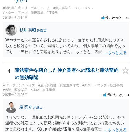
すか？
（コピー品やリメイク品）が作りだされてしまうと、その商品が仮に
#契約書作成・リーガルチェック
#個人事業主・フリーランス
酷い品質であれば、商標権者のブランドイメージが傷ついてしまいま
#スタートアップ・新規事業
#IT業界
すし、その証商標権者にクレームが来てしまいますので、商標権を侵
2018年8月14日
役にたった
21
害します。その商品が流通すれば商標権（ロゴマーク等）に対する一
般消費者の信頼も害することになります。また、本来商標権者に入る
杉井 英昭
弁護士
べき利益が入らないことになります。 修理だけではそのような問題は
生じません。
Webサービスの運営をされるにあたって、当初から利用規約につきき
ちんと検討されていて、素晴らしいですね。 個人事業主の場合であっ
ても、「当社」でも問題はありません。 もっとも、表現に違和感があ
るというのであれば、屋号を使うとよいでしょう。 例えば、田中一郎
さんが「ABCウェブサービス」の屋号で事業を運営する際には、「当
社」の代わりに「ABCウェブサービス」とか「ABCWS」を使う等で
4
違法案件を紹介した仲介業者への請求と違法契約
す。
の無効確認
#FC・フランチャイズ
#雇用契約書・就業規則作成
#スタートアップ・新規事業
#病院・医療業界
#M&A・事業承継
2025年2月26日
役にたった
4
泉 亮介
弁護士
そうですね。一旦以前の契約関係に伴うトラブルを全て清算し、その
過程での対応によって新規で契約をするか判断するという形でも良い
かと思われます。 仮に仲介業者が返還を拒み当事者同士での解決が困