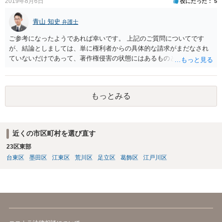
2019年8月6日
役にたった
5
青山 知史
弁護士
ご参考になったようであれば幸いです。 上記のご質問についてです
が、結論としましては、単に権利者からの具体的な請求がまだなされ
ていないだけであって、著作権侵害の状態にはあるものと思慮いたし
ます。 例えば、大手のECサイトの規約を見ますと、各投稿者によるコ
ンテンツの投稿については、適法か否かも含め、投稿者で自己責任で
行うものとし、サイトとしては責任を持たない旨の規定がなされてい
もっとみる
ることがあります。 利用者も多いため、サイトとして投稿画像等のチ
ェックは行えないことから、自己責任で判断して行動するように求め
た規定と思慮いたします。 この結果、画像投稿の時点では、サイトに
おいて事前チェックがなされるわけではないため、著作権侵害となる
近くの市区町村を選び直す
ような画像もそのまま投稿されてしまい、結果として、権利者から削
23区東部
除や損害賠償等の請求がなされるまで、事実上、その投稿状態が残っ
たままになっているものと思われます。 こうした無断転載の件数は多
台東区
墨田区
江東区
荒川区
足立区
葛飾区
江戸川区
く、また、本人の特定にも時間や費用がかかることから、全ての無断
転載に対しては、権利者が対応できていないという実情があるものと
思われます。 もっとも、著作権者として承諾をしているのでない限
り、請求が現時点でないとしても、著作権侵害となることに変わりは
ありません。 そのため、著作権者が、本人の特定や具体的な請求に動
いてきた場合には、こうした無断転載をしていると、権利侵害の責任