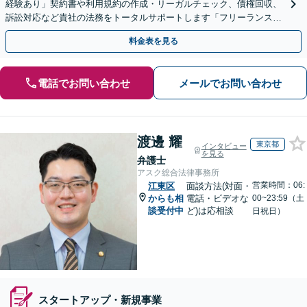
経験あり」契約書や利用規約の作成・リーガルチェック、債権回収、
訴訟対応など貴社の法務をトータルサポートします「フリーランスの
顧問対応／顧問契約月額1万円～」【休日・夜間相談可】
料金表を見る
電話でお問い合わせ
メールでお問い合わせ
渡邊 耀
東京都
インタビュー
を見る
弁護士
アスク総合法律事務所
営業時間：06:
江東区
面談方法(対面・
からも相
電話・ビデオな
00~23:59（土
談受付中
ど)は応相談
日祝日）
スタートアップ・新規事業