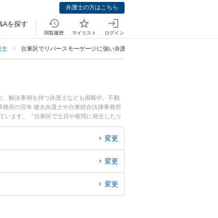
弁護士の方はこちら
&Aを探す
閲覧履歴
マイリスト
ログイン
護士
台東区でリバースモーゲージに強い弁護士
士、解決事例を持つ弁護士なども掲載中。不動
事務所の宮本 健太弁護士や台東総合法律事務所
れています。『台東区で土日や夜間に発生したリ
な近くの弁護士を検索したい』『初回相談無料で
変更
変更
変更