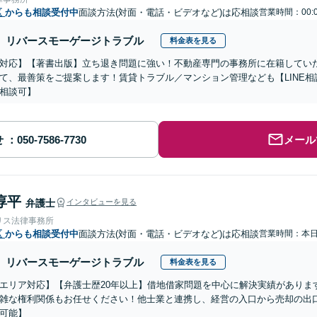
区
からも相談受付中
面談方法(対面・電話・ビデオなど)は応相談
営業時間：00:
リバースモーゲージトラブル
料金表を見る
対応】【著書出版】立ち退き問題に強い！不動産専門の事務所に在籍してい
て、最善策をご提案します！賃貸トラブル／マンション管理なども【LINE相
相談可】
せ
メール
淳平
弁護士
インタビューを見る
リス法律事務所
区
からも相談受付中
面談方法(対面・電話・ビデオなど)は応相談
営業時間：本
リバースモーゲージトラブル
料金表を見る
エリア対応】【弁護士歴20年以上】借地借家問題を中心に解決実績がありま
雑な権利関係もお任せください！他士業と連携し、経営の入口から売却の出
可能】