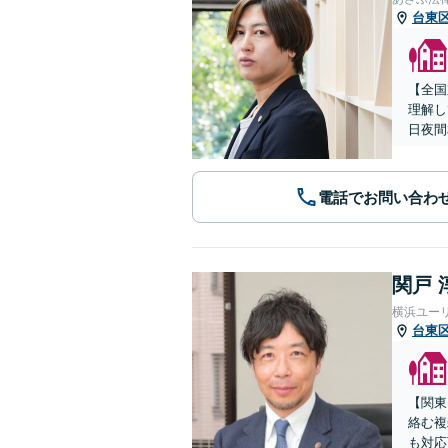
台東
【全国
理解し
日夜間
電話でお問い合わ
関戸 
横浜ユー
台東
【関東
絡む複
も対応