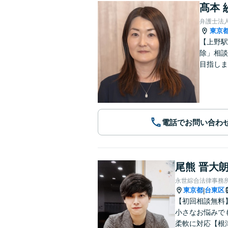
髙本 
弁護士法
東京
【上野駅
除」相談
目指しま
電話でお問い合わ
尾熊 晋大
永世綜合法律事務
東京都
台東区
|
【初回相談無料
小さなお悩みで
柔軟に対応【根