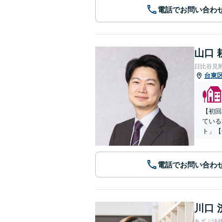
電話でお問い合わ
山口 
日比谷見
台東
【初回
ている
ト」【
電話でお問い合わ
川口 
あざぶ法