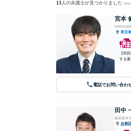
13
人の弁護士が見つかりました
(検索
宮本 
KBM法律
東京
【初回
する案
電話でお問い合わ
田中 
渥美坂井
台東