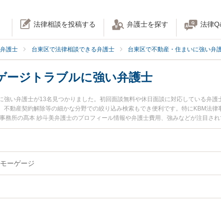
法律相談を投稿する
弁護士を探す
法律Q
弁護士
台東区で法律相談できる弁護士
台東区で不動産・住まいに強い弁
ゲージトラブルに強い弁護士
に強い弁護士が13名見つかりました。初回面談無料や休日面談に対応している弁護
、不動産契約解除等の細かな分野での絞り込み検索もでき便利です。特にKBM法律
律事務所の髙本 紗斗美弁護士のプロフィール情報や弁護士費用、強みなどが注目さ
に弁護士に相談したい』『リバースモーゲージトラブルのトラブル解決の実績豊富
台東区内の弁護士に相談予約したい』などでお困りの相談者さんにおすすめです。
モーゲージ