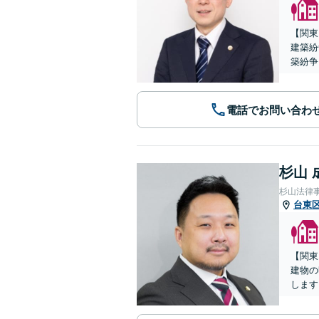
【関東
建築紛
築紛争
電話でお問い合わ
杉山 
杉山法律
台東
【関東
建物の
します