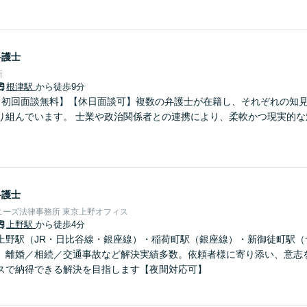
弁護士
所
根津駅
から徒歩9分
【初回面談無料】【休日面談可】複数の弁護士が在籍し、それぞれの知
り組んでいます。 士業や政治関係者との連携により、柔軟かつ現実的な
弁護士
ニーズ法律事務所 東京上野オフィス
上野駅
から徒歩4分
上野駅（JR・日比谷線・銀座線）・稲荷町駅（銀座線）・新御徒町駅（
】離婚／相続／交通事故など解決実績多数。依頼者様に寄り添い、意志
スで納得できる解決を目指します【夜間対応可】