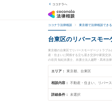
ココナラへ
ココナラ法律相談
東京都で法律相談できる
台東区のリバースモー
東京都の台東区でリバースモーゲージトラブル
産・住まいに関係する立ち退き交渉や家賃交渉
の谷貝 知紀弁護士、弁護士法人越野・髙本法
バースモーゲージトラブルのトラブルを今すぐ
リバースモーゲージトラブルを法律相談できる
エリア
東京都、台東区
相談内容
不動産・住まい、リバース
詳細条件
未選択