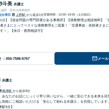
紗斗美
弁護士
人越野・髙本法律事務所
都
台東区
上野駅
から徒歩1分
営業時間：10:00~19:00（土日祝日）
|
1分】【借金問題の専門部署がある事務所】【債務整理は相談無料】「
者さまにとってベストな債務整理をご提案！「交通事故：依頼者さまに
す！」【休日・夜間相談可】
せ
メール
朗
弁護士
所
根津駅
から徒歩9分
】あなたのお話にじっくり寄り添いながら、一緒に安心できる未来を目
も気軽にご相談いただける「安心して頼れる弁護士」を目指しています
津駅9分】