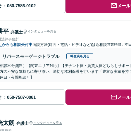
せ
メール
耕平
弁護士
インタビューを見る
附法律事務所
区
からも相談受付中
面談方法(対面・電話・ビデオなど)は応相談
営業時間：本
リバースモーゲージトラブル
料金表を見る
相談30分無料】【関東エリア対応】【テナント側・賃貸人側どちらもサポー
方の不安な気持ちに寄り添い、適切な権利保護を行います「豊富な実績を持
休日・夜間相談可】
せ
メール
洸太朗
弁護士
インタビューを見る
律事務所