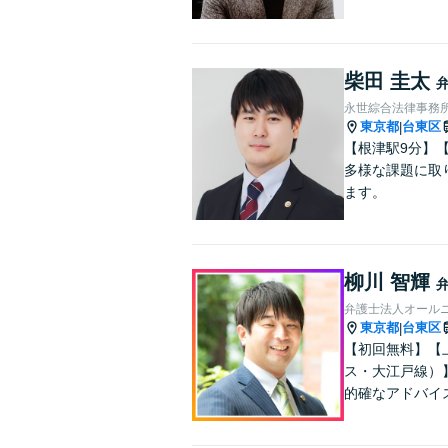
柴田 圭太
永世綜合法律事務
東京都
台東区
|
【根津駅9分】
多様な課題に取
ます。
柳川 智輝
弁護士法人オール
東京都
台東区
|
【初回無料】【
ス・大江戸線）
的確なアドバイ