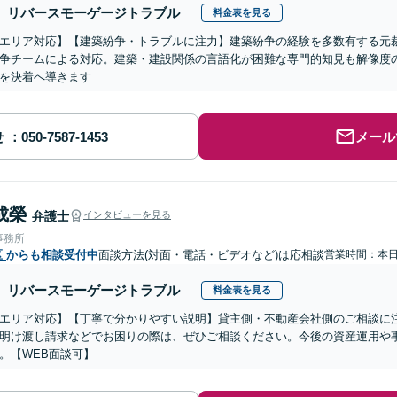
リバースモーゲージトラブル
料金表を見る
エリア対応】【建築紛争・トラブルに注力】建築紛争の経験を多数有する元
争チームによる対応。建築・建設関係の言語化が困難な専門的知見も解像度
を決着へ導きます
せ
メール
成榮
弁護士
インタビューを見る
事務所
区
からも相談受付中
面談方法(対面・電話・ビデオなど)は応相談
営業時間：本
リバースモーゲージトラブル
料金表を見る
エリア対応】【丁寧で分かりやすい説明】貸主側・不動産会社側のご相談に
明け渡し請求などでお困りの際は、ぜひご相談ください。今後の資産運用や
。【WEB面談可】