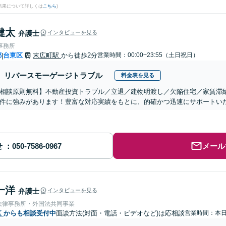
結果について詳しくは
こちら
)
健太
弁護士
インタビューを見る
事務所
都
台東区
末広町駅
から徒歩2分
営業時間：00:00~23:55（土日祝日）
|
リバースモーゲージトラブル
料金表を見る
相談原則無料】不動産投資トラブル／立退／建物明渡し／欠陥住宅／家賃滞
件に強みがあります！豊富な対応実績をもとに、的確かつ迅速にサポートい
せ
メール
一洋
弁護士
インタビューを見る
法律事務所・外国法共同事業
区
からも相談受付中
面談方法(対面・電話・ビデオなど)は応相談
営業時間：本