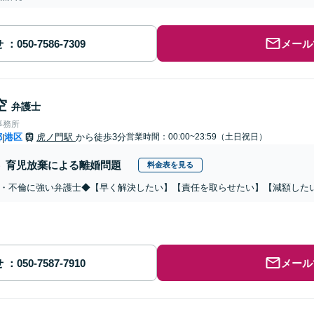
せ
メール
空
弁護士
事務所
都
港区
虎ノ門駅
から徒歩3分
営業時間：00:00~23:59（土日祝日）
|
育児放棄による離婚問題
料金表を見る
・不倫に強い弁護士◆【早く解決したい】【責任を取らせたい】【減額した
せ
メール