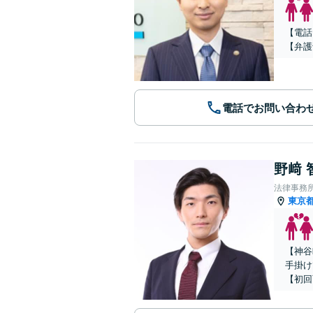
【電話
【弁護
電話でお問い合わ
野﨑 
法律事務
東京
【神谷
手掛け
【初回