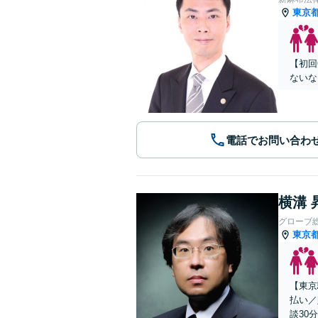
東京
【初回
ないな
電話でお問い合わ
横溝 
グローブ
東京
【東京
払い／
談30