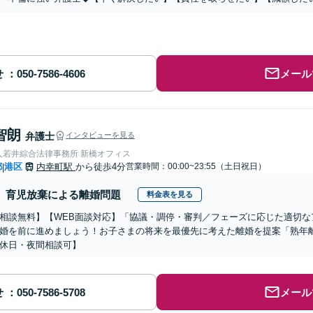
せ
メール
智朗
弁護士
インタビューを見る
人若井綜合法律事務所 新橋オフィス
都
港区
内幸町駅
から徒歩4分
営業時間：00:00~23:55（土日祝日）
|
育児放棄による離婚問題
料金表を見る
相談無料】【WEB面談対応】「協議・調停・審判／フェーズに応じた適切な
婚を前に進めましょう！お子さまの将来を最優先に考えた離婚を提案「熟年
休日・夜間相談可】
せ
メール