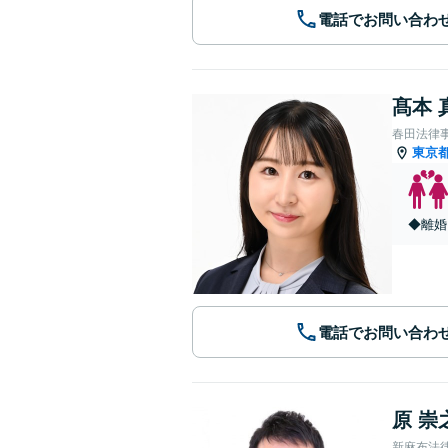
電話でお問い合わ
髙本 
春田法律
東京
◆離婚
電話でお問い合わ
原 崇
新麻布法