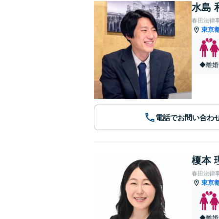
水島 
春田法律
東京
◆離婚
電話でお問い合わ
榎本 
春田法律
東京
◆離婚