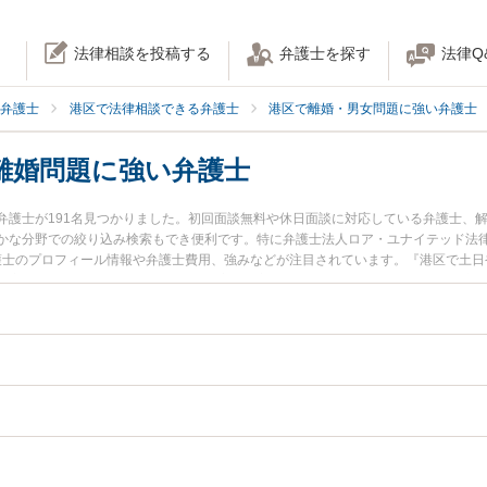
法律相談を投稿する
弁護士を探す
法律Q
弁護士
港区で法律相談できる弁護士
港区で離婚・男女問題に強い弁護士
離婚問題に強い弁護士
弁護士が191名見つかりました。初回面談無料や休日面談に対応している弁護士、
かな分野での絞り込み検索もでき便利です。特に弁護士法人ロア・ユナイテッド法律
弁護士のプロフィール情報や弁護士費用、強みなどが注目されています。『港区で土
放棄による離婚問題のトラブル解決の実績豊富な近くの弁護士を検索したい』『初
でお困りの相談者さんにおすすめです。