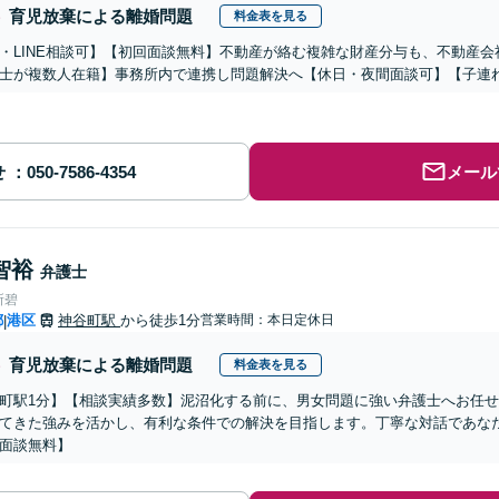
育児放棄による離婚問題
料金表を見る
・LINE相談可】【初回面談無料】不動産が絡む複雑な財産分与も、不動産
士が複数人在籍】事務所内で連携し問題解決へ【休日・夜間面談可】【子連
せ
メール
智裕
弁護士
所碧
都
港区
神谷町駅
から徒歩1分
営業時間：本日定休日
|
育児放棄による離婚問題
料金表を見る
町駅1分】【相談実績多数】泥沼化する前に、男女問題に強い弁護士へお任
てきた強みを活かし、有利な条件での解決を目指します。丁寧な対話であ
面談無料】