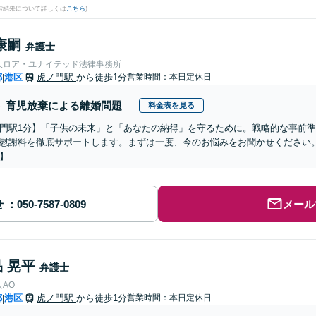
検索結果について詳しくは
こちら
)
康嗣
弁護士
人ロア・ユナイテッド法律事務所
都
港区
虎ノ門駅
から徒歩1分
営業時間：本日定休日
|
育児放棄による離婚問題
料金表を見る
門駅1分】「子供の未来」と「あなたの納得」を守るために。戦略的な事前
慰謝料を徹底サポートします。まずは一度、今のお悩みをお聞かせください。
】
せ
メール
 晃平
弁護士
AO
都
港区
虎ノ門駅
から徒歩1分
営業時間：本日定休日
|