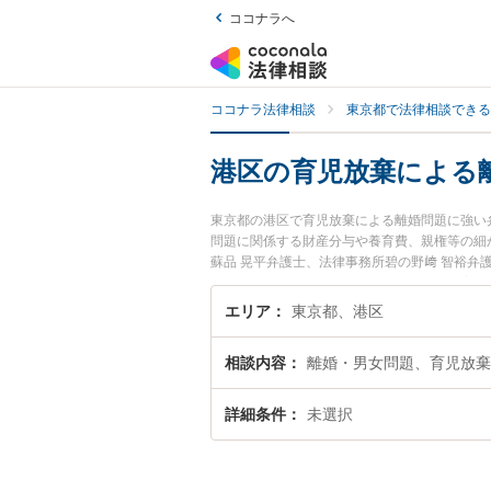
ココナラへ
ココナラ法律相談
東京都で法律相談できる
港区の育児放棄による
東京都の港区で育児放棄による離婚問題に強い
問題に関係する財産分与や養育費、親権等の細
蘇品 晃平弁護士、法律事務所碧の野﨑 智裕
ラブルを今すぐに弁護士に相談したい』『育児
できる港区内の弁護士に相談予約したい』など
エリア
東京都、港区
相談内容
離婚・男女問題、育児放棄
詳細条件
未選択