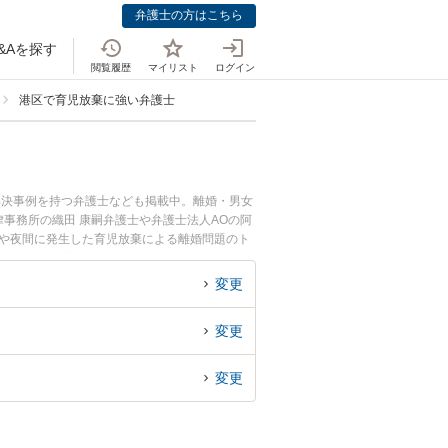
弁護士の方はこちら
&Aを探す
閲覧履歴
マイリスト
ログイン
港区で育児放棄に強い弁護士
解決事例を持つ弁護士なども掲載中。離婚・男女
事務所の織田 康嗣弁護士や弁護士法人AOの阿
日や夜間に発生した育児放棄による離婚問題のト
回相談無料で育児放棄による離婚問題を法律相談
変更
変更
変更