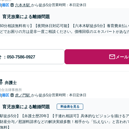
都
港区
六本木駅
から徒歩5分
営業時間：本日定休日
|
育児放棄による離婚問題
60分相談無料有り】【夜間休日対応可能】【六本木駅徒歩5分】養育費未払い
どでお困りの方は是非一度ご相談ください。債権回収のエキスパートがあな
せ
メール
昇
弁護士
総合法律事務所
都
港区
虎ノ門駅
から徒歩5分
営業時間：本日定休日
|
育児放棄による離婚問題
料金表を見る
駅徒歩5分】【弁護士歴20年】【子連れ相談可】具体的なビジョンを描ける
財産分与／慰謝料請求などの解決実績多数！相手から「払えない」と言われ
分無料】