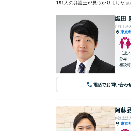
191
人の弁護士が見つかりました
(
織田 
弁護士法
東京
【虎ノ
分与・
相談可
電話でお問い合わ
阿蘇品
弁護士法人
東京