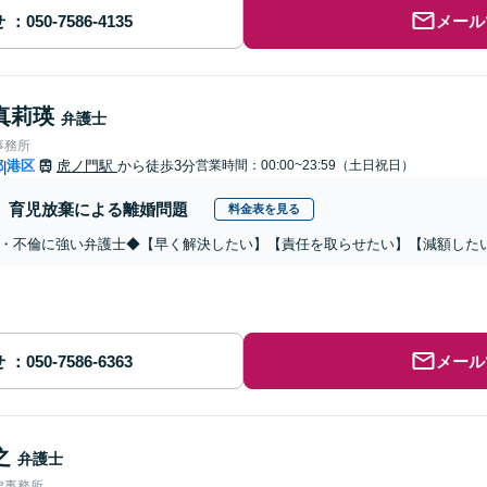
せ
メール
真莉瑛
弁護士
事務所
都
港区
虎ノ門駅
から徒歩3分
営業時間：00:00~23:59（土日祝日）
|
育児放棄による離婚問題
料金表を見る
・不倫に強い弁護士◆【早く解決したい】【責任を取らせたい】【減額した
せ
メール
之
弁護士
律事務所