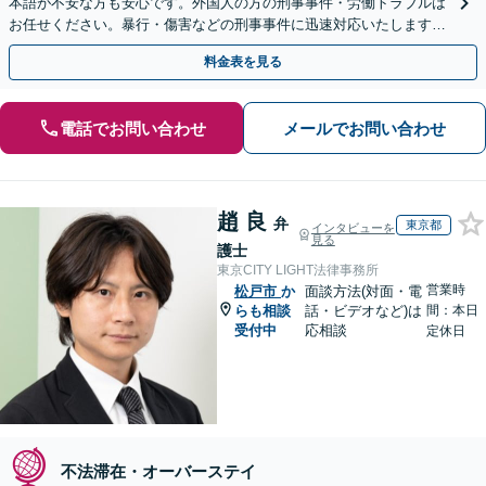
本語が不安な方も安心です。外国人の方の刑事事件・労働トラブルは
お任せください。暴行・傷害などの刑事事件に迅速対応いたします。
【事前予約で休日・夜間面談可】
料金表を見る
電話でお問い合わせ
メールでお問い合わせ
趙 良
弁
東京都
インタビューを
見る
護士
東京CITY LIGHT法律事務所
営業時
松戸市
か
面談方法(対面・電
らも相談
話・ビデオなど)は
間：本日
受付中
応相談
定休日
不法滞在・オーバーステイ