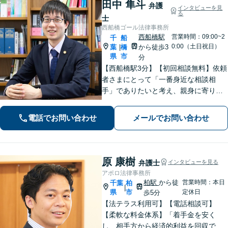
田中 隼斗
弁護
インタビューを見
る
士
西船橋ゴール法律事務所
西船橋駅
営業時間：09:00~2
千
船
0:00（土日祝日）
葉
橋
から徒歩3
|
県
市
分
【西船橋駅3分】【初回相談無料】依頼
者さまにとって「一番身近な相談相
手」でありたいと考え、親身に寄り添
って対応することを大切にしていま
す。おひとりで悩まず、弁護士にご相
電話でお問い合わせ
メールでお問い合わせ
談ください。前向きな一歩を踏み出せ
るように、全力でサポートします。
原 康樹
弁護士
インタビューを見る
アポロ法律事務所
柏駅
から徒
営業時間：本日
千葉
柏
|
県
市
定休日
歩5分
【法テラス利用可】【電話相談可】
【柔軟な料金体系】「着手金を安く
し、相手方から経済的利益を回収でき