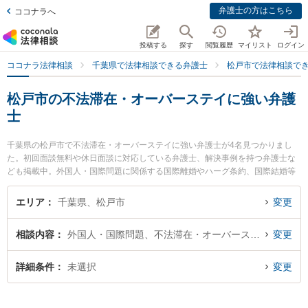
弁護士の方はこちら
ココナラへ
投稿する
探す
閲覧履歴
マイリスト
ログイン
ココナラ法律相談
千葉県で法律相談できる弁護士
松戸市で法律相談で
松戸市の不法滞在・オーバーステイに強い弁護
士
千葉県の松戸市で不法滞在・オーバーステイに強い弁護士が4名見つかりまし
た。初回面談無料や休日面談に対応している弁護士、解決事例を持つ弁護士な
ども掲載中。外国人・国際問題に関係する国際離婚やハーグ条約、国際結婚等
の細かな分野での絞り込み検索もでき便利です。特に松戸総合法律事務所の関
野 裕介弁護士やときわ綜合法律事務所の吉田 要介弁護士、ときわ綜合法律事務
エリア
千葉県、松戸市
変更
所の川本 雄弥弁護士のプロフィール情報や弁護士費用、強みなどが注目されて
います。『松戸市で土日や夜間に発生した不法滞在・オーバーステイのトラブ
相談内容
外国人・国際問題、不法滞在・オーバーステイ
変更
ルを今すぐに弁護士に相談したい』『不法滞在・オーバーステイのトラブル解
決の実績豊富な近くの弁護士を検索したい』『初回相談無料で不法滞在・オー
バーステイを法律相談できる松戸市内の弁護士に相談予約したい』などでお困
詳細条件
未選択
変更
りの相談者さんにおすすめです。