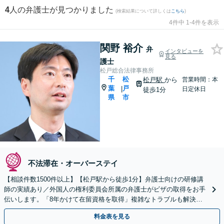
4
人の弁護士が見つかりました
(検索結果について詳しくは
こちら
)
4件中 1-4件を表示
関野 裕介
弁
インタビューを
見る
護士
松戸総合法律事務所
千
松
松戸駅
から
営業時間：本
葉
戸
|
日定休日
徒歩1分
県
市
不法滞在・オーバーステイ
【相談件数1500件以上】【松戸駅から徒歩1分】弁護士向けの研修講
師の実績あり／外国人の権利委員会所属の弁護士がビザの取得をお手
伝いします。「8年かけて在留資格を取得」複雑なトラブルも解決。
日本語が苦手な外国人のサポートに定評ありです。
料金表を見る