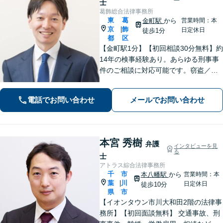
士
葛飾総合法律事務所
東
葛
金町駅
から
営業時間：本
京
飾
|
日定休日
徒歩1分
都
区
【金町駅1分】【初回相談30分無料】約
14年の検事経験あり。あらゆる刑事事
件のご相談に対応可能です。窃盗／詐
欺／性犯罪など、ご家族の逮捕や在宅
事件は早急にご相談ください。【相続
電話でお問い合わせ
メールでお問い合わせ
事件もお任せください】遺産分割協
議・調停／遺留分／遺言書作成など幅
広く対応
本宮 秀樹
弁護
インタビューを見
る
士
アトラス綜合法律事務所
千
市
本八幡駅
から
営業時間：本
葉
川
|
日定休日
徒歩10分
県
市
【イオンタウン市川大和田2階の法律事
務所】【初回面談無料】 交通事故、刑