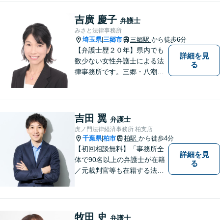
吉廣 慶子
弁護士
みさと法律事務所
埼玉県
三郷市
三郷駅
から徒歩6分
|
【弁護士歴２０年】県内でも
詳細を見
数少ない女性弁護士による法
る
律事務所です。三郷・八潮・
草加・吉川で多数の解決事例
あり。【三郷駅6分】【子連れ
相談可】【完全個室で相談】
吉田 翼
弁護士
虎ノ門法律経済事務所 柏支店
千葉県
柏市
柏駅
から徒歩4分
|
【初回相談無料】「事務所全
詳細を見
体で90名以上の弁護士が在籍
る
／元裁判官等も在籍する法律
事務所／創業1972年」注力分
野の限定と本店との密な連携
「本店の税理士及び司法書士
と連携し、税務・登記もワン
牧田 史
弁護士