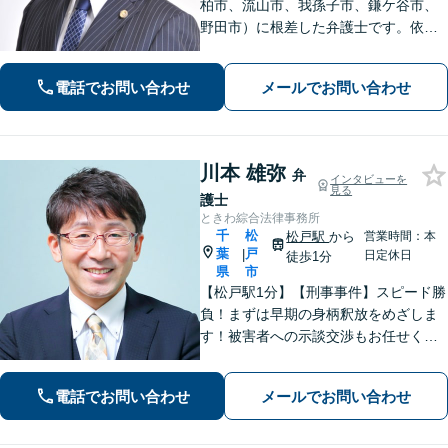
柏市、流山市、我孫子市、鎌ケ谷市、
野田市）に根差した弁護士です。依頼
者のご意向を確認の上、徹底して案件
の解決に当たります。離婚・交通事
電話でお問い合わせ
メールでお問い合わせ
故・債務整理をはじめとする諸問題に
お困りの際はまずはご相談下さい。
川本 雄弥
弁
インタビューを
見る
護士
ときわ綜合法律事務所
千
松
松戸駅
から
営業時間：本
葉
戸
|
日定休日
徒歩1分
県
市
【松戸駅1分】【刑事事件】スピード勝
負！まずは早期の身柄釈放をめざしま
す！被害者への示談交渉もお任せくだ
さい。【離婚問題】「お金」「子ど
も」で悩んでいませんか？証拠の集め
電話でお問い合わせ
メールでお問い合わせ
方や交渉の進め方には自信がありま
す。調停もお任せください。