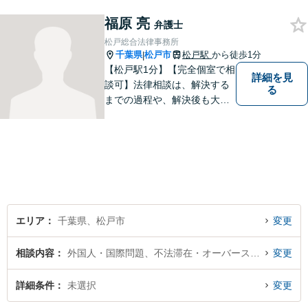
福原 亮
弁護士
松戸総合法律事務所
千葉県
松戸市
松戸駅
から徒歩1分
|
【松戸駅1分】【完全個室で相
詳細を見
談可】法律相談は、解決する
る
までの過程や、解決後も大切
だと考えています。依頼者に
とって何が「最良の解決」な
のかをともに考えます。初回
相談30分無料、オンライン面
談、事前の予約で土日の面談
にも対応しております。
エリア
千葉県、松戸市
変更
相談内容
外国人・国際問題、不法滞在・オーバーステイ
変更
詳細条件
未選択
変更