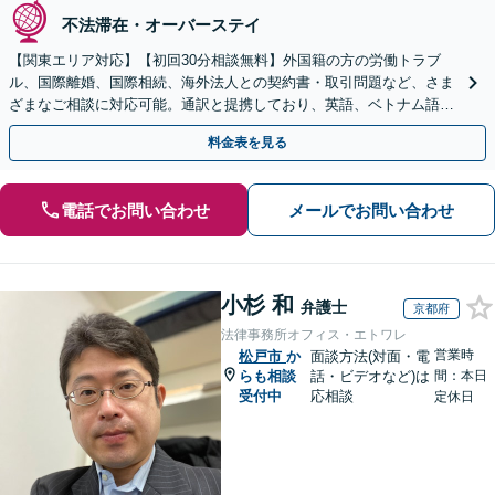
不法滞在・オーバーステイ
【関東エリア対応】【初回30分相談無料】外国籍の方の労働トラブ
ル、国際離婚、国際相続、海外法人との契約書・取引問題など、さま
ざまなご相談に対応可能。通訳と提携しており、英語、ベトナム語、
中国語、タイ語等対応可能です（通訳料別途）。
料金表を見る
電話でお問い合わせ
メールでお問い合わせ
小杉 和
弁護士
京都府
法律事務所オフィス・エトワレ
営業時
松戸市
か
面談方法(対面・電
らも相談
話・ビデオなど)は
間：本日
受付中
応相談
定休日