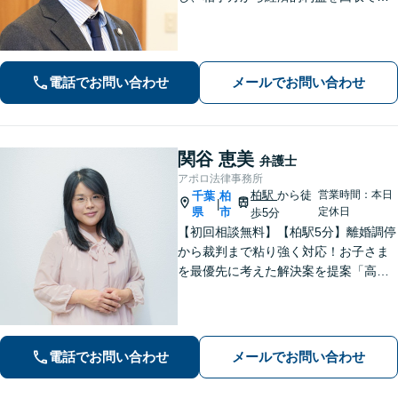
た場合は報酬金で補う」などの対応も
可能です。離婚・男女問題、借金・債
務整理、 相続・遺言 、労働・雇用、交
通事故 など【柏駅5分】
電話でお問い合わせ
メールでお問い合わせ
関谷 恵美
弁護士
アポロ法律事務所
柏駅
から徒
営業時間：本日
千葉
柏
|
県
市
定休日
歩5分
【初回相談無料】【柏駅5分】離婚調停
から裁判まで粘り強く対応！お子さま
を最優先に考えた解決案を提案「高齢
者・障がい者の方の相続を全力サポー
ト」「遺言書作成で紛争回避」「不動
産相続に強い」【完全個室制】【休
日・夜間面談可】【分割・後払い対
電話でお問い合わせ
メールでお問い合わせ
応】