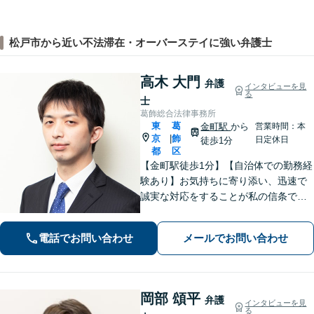
松戸市から近い不法滞在・オーバーステイに強い弁護士
高木 大門
弁護
インタビューを見
る
士
葛飾総合法律事務所
東
葛
金町駅
から
営業時間：本
京
飾
|
日定休日
徒歩1分
都
区
【金町駅徒歩1分】【自治体での勤務経
験あり】お気持ちに寄り添い、迅速で
誠実な対応をすることが私の信条で
す。ご依頼者のニーズに的確にお応え
し、最高のリーガルサービスをご提供
電話でお問い合わせ
メールでお問い合わせ
します。お気軽にご相談ください【初
回面談30分無料】【平日夜間対応可】
岡部 頌平
弁護
インタビューを見
る