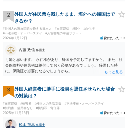
2
外国人が住民票を残したまま、海外への帰国はで
きるか？
#外国人の家族問題を抱える日本人
#在留資格
#帰化
#永住権
#不法滞在・オーバーステイ
#入管書類の申請サポート
2024年1月12日
役にたった
2
内藤 政信
弁護士
可能と思います。 永住権があり、帰国を予定してますから。 また、社
会保険料や住民税は納付しておく必要があるでしょう。 帰国した時
に、保険証が必要になるでしょうから。
3
外国人経営者に勝手に役員を退任させられた場合
の対策は？
#在留資格
#被害者
#外国人の訴訟支援
#不法滞在・オーバーステイ
#契約書・借用書なし
#横領罪・背任罪
2025年11月18日
役にたった
1
松本 翔馬
弁護士