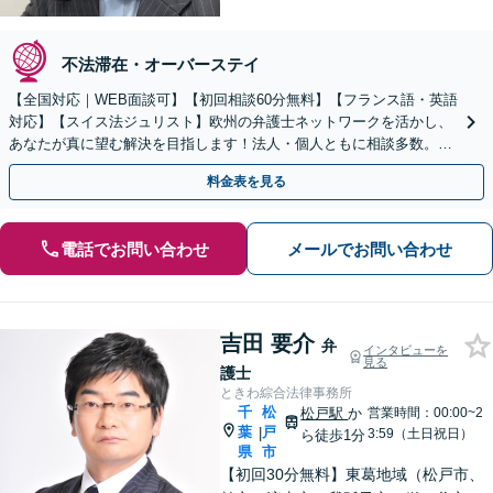
不法滞在・オーバーステイ
【全国対応｜WEB面談可】【初回相談60分無料】【フランス語・英語
対応】【スイス法ジュリスト】欧州の弁護士ネットワークを活かし、
あなたが真に望む解決を目指します！法人・個人ともに相談多数。細
やかな連絡と粘り強い交渉を徹底【休日・夜間相談可】
料金表を見る
電話でお問い合わせ
メールでお問い合わせ
吉田 要介
弁
インタビューを
見る
護士
ときわ綜合法律事務所
千
松
松戸駅
か
営業時間：00:00~2
葉
戸
|
3:59（土日祝日）
ら徒歩1分
県
市
【初回30分無料】東葛地域（松戸市、