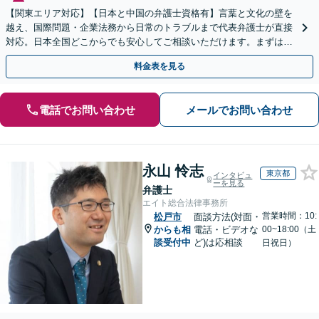
【関東エリア対応】【日本と中国の弁護士資格有】言葉と文化の壁を
越え、国際問題・企業法務から日常のトラブルまで代表弁護士が直接
対応。日本全国どこからでも安心してご相談いただけます。まずは一
歩を踏み出してみませんか。【初回相談無料】
料金表を見る
電話でお問い合わせ
メールでお問い合わせ
永山 怜志
東京都
インタビュ
ーを見る
弁護士
エイト総合法律事務所
営業時間：10:
松戸市
面談方法(対面・
からも相
電話・ビデオな
00~18:00（土
談受付中
ど)は応相談
日祝日）