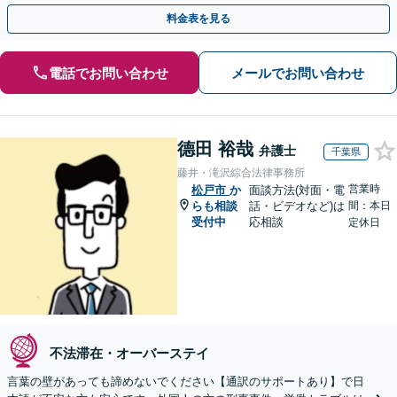
国人刑事事件など、幅広いご相談に対応可能
料金表を見る
電話でお問い合わせ
メールでお問い合わせ
德田 裕哉
弁護士
千葉県
藤井・滝沢綜合法律事務所
営業時
松戸市
か
面談方法(対面・電
らも相談
話・ビデオなど)は
間：本日
受付中
応相談
定休日
不法滞在・オーバーステイ
言葉の壁があっても諦めないでください【通訳のサポートあり】で日