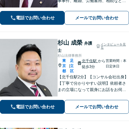
事事件、離婚、労働雇用、相続などの
トラブルはご相談ください。 【弁護士
経験15年以上】依頼者様に寄り添い、
電話でお問い合わせ
メールでお問い合わせ
解決へと導きます【電話相談可】【本
八幡駅9分】
杉山 成榮
弁護
インタビューを見
る
士
杉山法律事務所
東
足
北千住駅
から
営業時間：本
京
立
|
日定休日
徒歩3分
都
区
【北千住駅2分】【コンサル会社出身】
【丁寧で分かりやすい説明】依頼者さ
まの立場になって親身にお話をお伺い
します。話しやすい雰囲気作りを大切
にしておりますので、ささいなお悩み
電話でお問い合わせ
メールでお問い合わせ
でも遠慮なくお聞かせください。【電
話・WEB面談可】