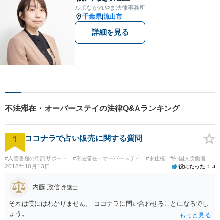
ストップで対応可」【休日・
ルポながれやま法律事務所
夜間相談可】
千葉県
流山市
|
詳細を見る
不法滞在・オーバーステイの法律Q&Aランキング
1
ココナラで占い販売に関する質問
#入管書類の申請サポート
#不法滞在・オーバーステイ
#永住権
#外国人労働者
2018年10月13日
役にたった
3
内藤 政信
弁護士
それは僕にはわかりません。 ココナラに問い合わせることになるでし
ょう。