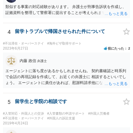
類似する事案の対応経験があります。 弁護士が刑事告訴状を作成し、
証拠資料を整理して警察署に提出することが考えられます。
4
留学トラブルで帰国させられた件について
#不法滞在・オーバーステイ
#海外ビザ取得サポート
2023年6月27日
役にたった
2
内藤 政信
弁護士
エージェントに落ち度があるかもしれませんね。 契約書確認と時系列
で会話の再現記録を作成して、お近くの弁護士に 相談するといいでし
ょう。 エージェントに責任があれば、慰謝料請求他になるでしょう。
5
留学生と学院の相談です
#入管対応・外国人との交渉
#入管書類の申請サポート
#外国人労働者
#不法滞在・オーバーステイ
#外国人の訴訟支援
2019年4月24日