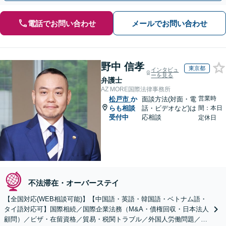
電話でお問い合わせ
メールでお問い合わせ
野中 信孝
東京都
インタビュ
ーを見る
弁護士
AZ MORE国際法律事務所
営業時
松戸市
か
面談方法(対面・電
らも相談
話・ビデオなど)は
間：本日
受付中
応相談
定休日
不法滞在・オーバーステイ
【全国対応(WEB相談可能)】【中国語・英語・韓国語・ベトナム語・
タイ語対応可】国際相続／国際企業法務（M&A・債権回収・日本法人
顧問）／ビザ・在留資格／貿易・税関トラブル／外国人労働問題／外