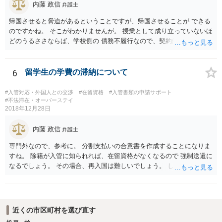
内藤 政信
弁護士
帰国させると脅迫があるということですが、帰国させることが できる
のですかね。 そこがわかりませんが。 授業として成り立っていないほ
どのうるささならば、学校側の 債務不履行なので、契約解除、あるい
は授業料減額の請求 も可能であろと思いますね。 学校側の出方によっ
て、在留資格に問題が出るといけません から、その点が気になるとこ
ろですね。
6
留学生の学費の滞納について
#入管対応・外国人との交渉
#在留資格
#入管書類の申請サポート
#不法滞在・オーバーステイ
2018年12月28日
内藤 政信
弁護士
専門外なので、参考に。 分割支払いの合意書を作成することになりま
すね。 除籍が入管に知られれば、在留資格がなくなるので 強制送還に
なるでしょう。 その場合、再入国は難しいでしょう。 したがって、結
婚ビザに変更を考えているのでしょう。 ビザの変更も、除籍だと難し
いように思いますね。
近くの市区町村を選び直す