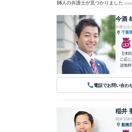
16
人の弁護士が見つかりました
(検索
今酒 
弁護士法
千葉
【津田
に応じ
談無料
電話でお問い合わ
稲井 
稲井法律
船橋