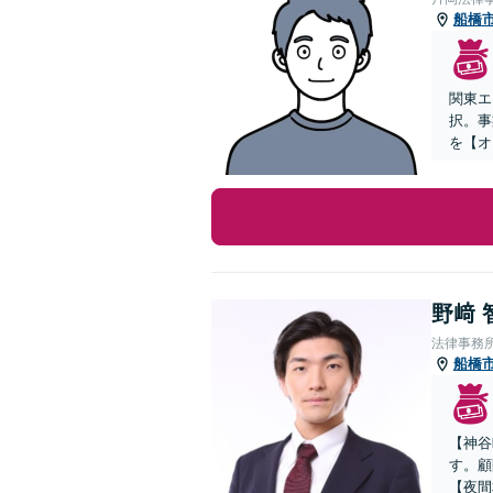
船橋
関東エ
択。事
を【オ
野﨑 
法律事務
船橋
【神谷
す。顧
【夜間