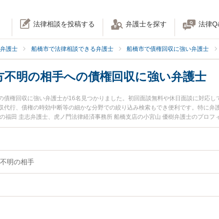
法律相談を投稿する
弁護士を探す
法律Q
弁護士
船橋市で法律相談できる弁護士
船橋市で債権回収に強い弁護士
方不明の相手への債権回収に強い弁護士
の債権回収に強い弁護士が16名見つかりました。初回面談無料や休日面談に対応し
収代行、債権の時効中断等の細かな分野での絞り込み検索もでき便利です。特に弁護
の福田 圭志弁護士、虎ノ門法律経済事務所 船橋支店の小宮山 優樹弁護士のプロ
不通・行方不明の相手への債権回収のトラブルを今すぐに弁護士に相談したい』『
』『初回相談無料で音信不通・行方不明の相手への債権回収を法律相談できる船橋
不明の相手