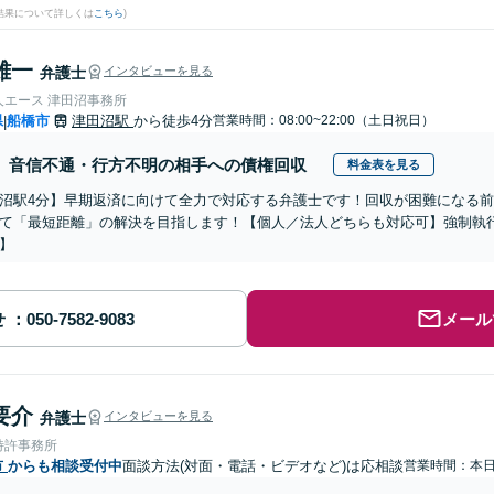
結果について詳しくは
こちら
)
雄一
弁護士
インタビューを見る
人エース 津田沼事務所
県
船橋市
津田沼駅
から徒歩4分
営業時間：08:00~22:00（土日祝日）
|
音信不通・行方不明の相手への債権回収
料金表を見る
沼駅4分】早期返済に向けて全力で対応する弁護士です！回収が困難になる
て「最短距離」の解決を目指します！【個人／法人どちらも対応可】強制執
】
せ
メール
要介
弁護士
インタビューを見る
特許事務所
市
からも相談受付中
面談方法(対面・電話・ビデオなど)は応相談
営業時間：本