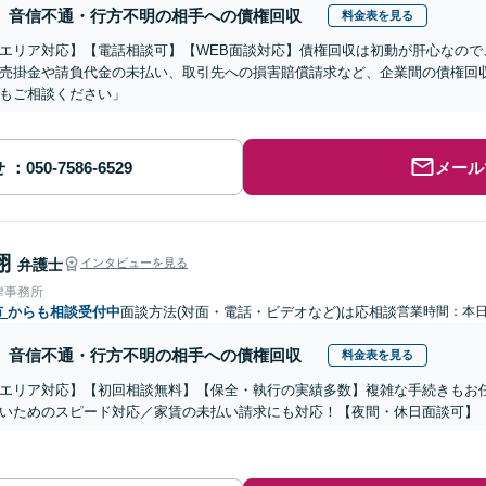
音信不通・行方不明の相手への債権回収
料金表を見る
エリア対応】【電話相談可】【WEB面談対応】債権回収は初動が肝心なので
売掛金や請負代金の未払い、取引先への損害賠償請求など、企業間の債権回
もご相談ください」
せ
メール
翔
弁護士
インタビューを見る
律事務所
市
からも相談受付中
面談方法(対面・電話・ビデオなど)は応相談
営業時間：本
音信不通・行方不明の相手への債権回収
料金表を見る
エリア対応】【初回相談無料】【保全・執行の実績多数】複雑な手続きもお
いためのスピード対応／家賃の未払い請求にも対応！【夜間・休日面談可】