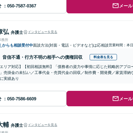
せ
メール
章弘
弁護士
インタビューを見る
事務所
市
からも相談受付中
面談方法(対面・電話・ビデオなど)は応相談
営業時間：本
音信不通・行方不明の相手への債権回収
料金表を見る
エリア対応】【初回相談無料】「債務者の資力や事情に応じた戦略的アプロ
」売掛金の未払い／工事代金・売買代金の回収／制作費・開発費／家賃滞納
に実績あり
せ
メール
大輔
弁護士
インタビューを見る
事務所