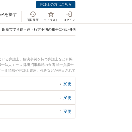
弁護士の方はこちら
&Aを探す
閲覧履歴
マイリスト
ログイン
船橋市で音信不通・行方不明の相手に強い弁護士
ている弁護士、解決事例を持つ弁護士なども掲
士法人エース 津田沼事務所の今酒 雄一弁護士
フィール情報や弁護士費用、強みなどが注目されて
音信不通・行方不明の相手への債権回収のトラブ
市内の弁護士に相談予約したい』などでお困りの
変更
変更
変更