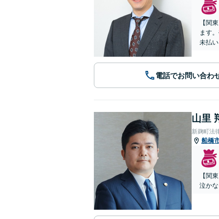
【関東
ます。
未払い
電話でお問い合わ
山里 
新麹町法
船橋
【関東
泣かな