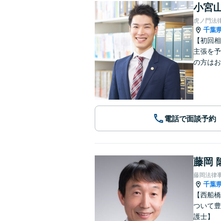
小宮山
虎ノ門法
千葉
【初回相
主張を予
の方はお
電話で面談予約
藤岡 
藤岡法律
千葉
【西船橋
ついて豊
護士】