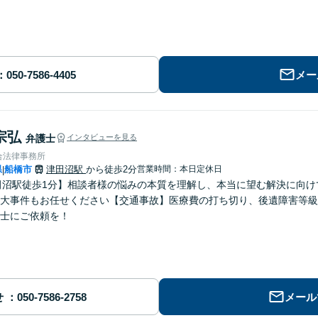
メー
宗弘
弁護士
インタビューを見る
合法律事務所
県
船橋市
津田沼駅
から徒歩2分
営業時間：本日定休日
|
田沼駅徒歩1分】相談者様の悩みの本質を理解し、本当に望む解決に向
大事件もお任せください【交通事故】医療費の打ち切り、後遺障害等級
士にご依頼を！
せ
メール