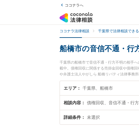
ココナラへ
ココナラ法律相談
千葉県で法律相談できる
船橋市の音信不通・行
千葉県の船橋市で音信不通・行方不明の相手へ
載中。債権回収に関係する売掛金回収や債権回
や弁護士法人やがしら 船橋リバティ法律事務所
います。『船橋市で土日や夜間に発生した音信
ル解決の実績豊富な近くの弁護士を検索したい
エリア
千葉県、船橋市
相談者さんにおすすめです。
相談内容
債権回収、音信不通・行方
詳細条件
未選択