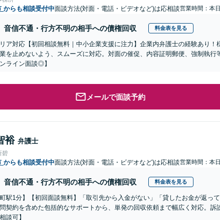
市
からも相談受付中
面談方法(対面・電話・ビデオなど)は応相談
営業時間：本
音信不通・行方不明の相手への債権回収
料金表を見る
リア対応【初回相談無料｜中小企業支援に注力】企業内弁護士の経験あり！
業を止めないよう、スムーズに対応。対面の催促、内容証明郵便、強制執行
ンライン面談◎】
メールで面談予約
智裕
弁護士
所碧
市
からも相談受付中
面談方法(対面・電話・ビデオなど)は応相談
営業時間：本
音信不通・行方不明の相手への債権回収
料金表を見る
町駅1分】【初回面談無料】「取引先から入金がない」「貸したお金が返っ
問契約を含めた包括的なサポートから、単発の回収依頼まで幅広く対応。訴
相談可】