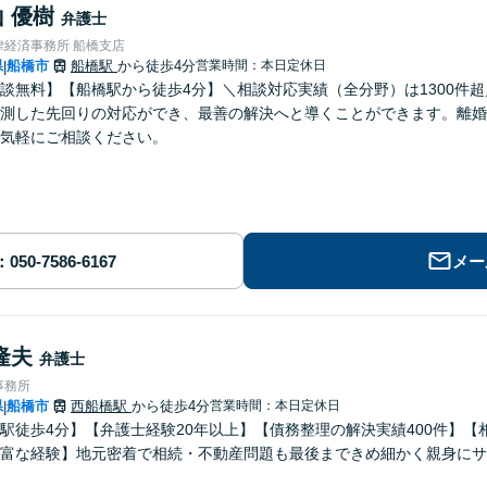
 優樹
弁護士
律経済事務所 船橋支店
県
船橋市
船橋駅
から徒歩4分
営業時間：本日定休日
|
談無料】【船橋駅から徒歩4分】＼相談対応実績（全分野）は1300件
測した先回りの対応ができ、最善の解決へと導くことができます。離婚
気軽にご相談ください。
メー
隆夫
弁護士
事務所
県
船橋市
西船橋駅
から徒歩4分
営業時間：本日定休日
|
駅徒歩4分】【弁護士経験20年以上】【債務整理の解決実績400件】
富な経験】地元密着で相続・不動産問題も最後まできめ細かく親身にサ