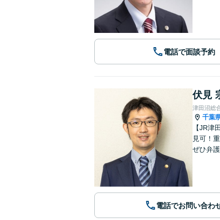
電話で面談予約
伏見 
津田沼総
千葉
【JR津
見可！重
ぜひ弁護
電話でお問い合わ