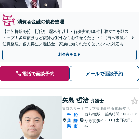
消費者金融の債務整理
【西船橋駅4分】【弁護士歴20年以上・解決実績400件】取立てを即ス
トップ！多重債務など複雑な案件ならお任せください！【自己破産／
任意整理／個人再生／過払金】家族に知られたくない方への対応も可
【破産管財人の経験有】【企業勤め経験有の弁護士】
料金表を見る
電話で面談予約
メールで面談予約
矢島 哲治
弁護士
東京スタートアップ法律事務所 船橋支店
西船橋駅
営業時間：06:30~2
千
船
2:00（土日祝日）
葉
橋
から徒歩2
|
県
市
分