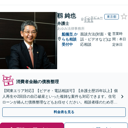
靱 純也
東京都
インタビュー
を見る
弁護士
あゆみ法律事務所
営業時
船橋市
か
面談方法(対面・電
らも相談
話・ビデオなど)は
間：本日
受付中
応相談
定休日
消費者金融の債務整理
【関東エリア対応】【ビデオ・電話相談可】【弁護士歴15年以上】個
人再生や2回目の自己破産といった複雑な案件も対応できます。住宅
ローンが絡んだ債務整理などもお任せください。相談者様のため尽力
いたします【初回面談60分無料】【法テラス利用可】
料金表を見る