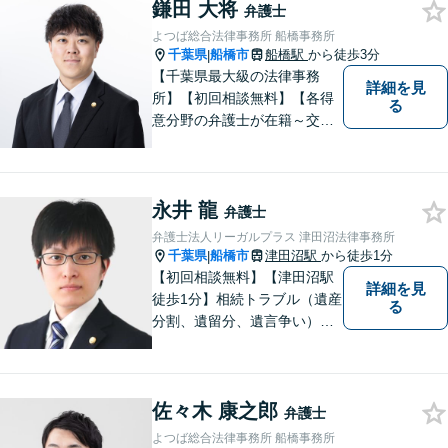
鎌田 大将
弁護士
よつば総合法律事務所 船橋事務所
千葉県
船橋市
船橋駅
から徒歩3分
|
【千葉県最大級の法律事務
詳細を見
所】【初回相談無料】【各得
る
意分野の弁護士が在籍～交通
事故、労働災害、債務整理、
相続、企業法務、不動産】
【明確な費用】
永井 龍
弁護士
弁護士法人リーガルプラス 津田沼法律事務所
千葉県
船橋市
津田沼駅
から徒歩1分
|
【初回相談無料】【津田沼駅
詳細を見
徒歩1分】相続トラブル（遺産
る
分割、遺留分、遺言争い）、
交通事故（被害者側）、離
婚・不貞慰謝料、労働災害に
特に力を入れています。
佐々木 康之郎
弁護士
よつば総合法律事務所 船橋事務所