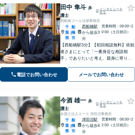
田中 隼斗
弁
インタビューを
見る
護士
西船橋ゴール法律事務所
西船橋駅
営業時間：09:00~2
千
船
0:00（土日祝日）
葉
橋
から徒歩3
|
県
市
分
【西船橋駅3分】【初回相談無料】依頼
者さまにとって「一番身近な相談相
手」でありたいと考え、親身に寄り添
って対応することを大切にしていま
す。おひとりで悩まず、弁護士にご相
電話でお問い合わせ
メールでお問い合わせ
談ください。前向きな一歩を踏み出せ
るように、全力でサポートします。
今酒 雄一
弁
インタビューを
見る
護士
弁護士法人エース 津田沼事務所
津田沼駅
営業時間：08:00~2
千
船
2:00（土日祝日）
葉
橋
から徒歩4
|
県
市
分