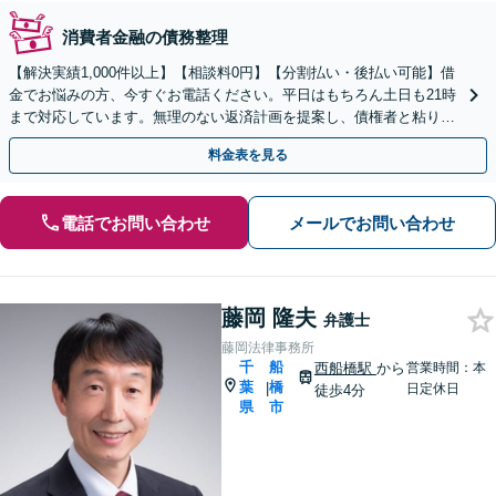
消費者金融の債務整理
【解決実績1,000件以上】【相談料0円】【分割払い・後払い可能】借
金でお悩みの方、今すぐお電話ください。平日はもちろん土日も21時
まで対応しています。無理のない返済計画を提案し、債権者と粘り強
く交渉いたします。
料金表を見る
電話でお問い合わせ
メールでお問い合わせ
藤岡 隆夫
弁護士
藤岡法律事務所
千
船
西船橋駅
から
営業時間：本
葉
橋
|
日定休日
徒歩4分
県
市