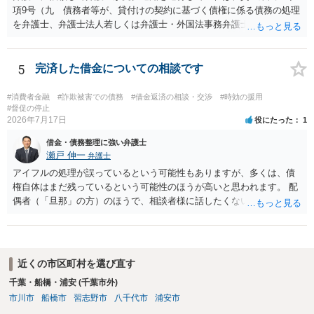
項9号（九 債務者等が、貸付けの契約に基づく債権に係る債務の処理
を弁護士、弁護士法人若しくは弁護士・外国法事務弁護士共同法人若
しくは司法書士若しくは司法書士法人（以下この号において「弁護士
等」という。）に委託し、又はその処理のため必要な裁判所における
民事事件に関する手続をとり、弁護士等又は裁判所から書面によりそ
5
完済した借金についての相談です
の旨の通知があつた場合において、正当な理由がないのに、債務者等
に対し、電話をかけ、電報を送達し、若しくはファクシミリ装置を用
#消費者金融
#詐欺被害での債務
#借金返済の相談・交渉
#時効の援用
いて送信し、又は訪問する方法により、当該債務を弁済することを要
#督促の停止
2026年7月17日
役にたった
1
求し、これに対し債務者等から直接要求しないよう求められたにもか
かわらず、更にこれらの方法で当該債務を弁済することを要求するこ
借金・債務整理に強い弁護士
と。）に違反しています。監督官庁に行政処分を求める、裁判所に仮
瀬戸 伸一
弁護士
処分申請、不退去罪が成立すれば警察に通報などの対応が考えられま
アイフルの処理が誤っているという可能性もありますが、多くは、債
す。ご参考にしてください。
権自体はまだ残っているという可能性のほうが高いと思われます。 配
偶者（「旦那」の方）のほうで、相談者様に話したくない事情等もあ
るのではないかと推察いたします。 長期間経過していれば、消滅時効
援用という方法も取れる可能性があるため、御主人に法律事務所に相
談にいくように説得されてはどうでしょうか。相談者様が一緒だと話
せない事情もあるかもしれないのでおひとりで行ってもらうほうがい
近くの市区町村を選び直す
いかもしれません。 配偶者の債務がある状態で配偶者が亡くなると債
千葉・船橋・浦安 (千葉市外)
務を相談者様が相続するという状態になる（相続放棄などの亡くなっ
市川市
船橋市
習志野市
八千代市
浦安市
てからの方法もありますが）ため、相談者様にも関係することだとし
て相談にいくようにお話してみてはどうでしょうか。