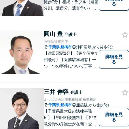
徒歩7分】相続トラブル（遺産
る
分割、遺留分、遺言争い）、
交通事故（被害者側）、未払
い残業代請求、労働災害に特
に力を入れています。
圓山 豊
弁護士
牧野法律事務所
千葉県
船橋市
津田沼駅
から徒歩2分
|
【津田沼駅2分】【完全個室で
詳細を見
相談可】【近隣駐車場有】一
る
つ一つの事件について丁寧に
取り組んでまいります。法的
な問題でお困りの際は、お一
人で悩まず、ぜひ千葉県船橋
三井 伸容
市の牧野法律事務所へお気軽
弁護士
にご相談下さい。
よつば総合法律事務所 船橋事務所
千葉県
船橋市
船橋駅
から徒歩3分
|
【千葉県最大級の法律事務
詳細を見
所】【初回相談無料】【各得
る
意分野の弁護士が在籍～交通