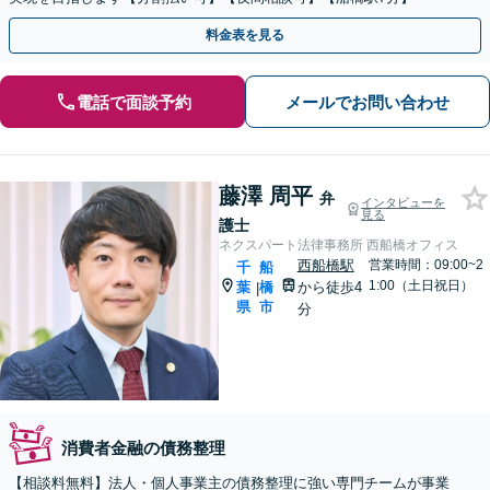
料金表を見る
電話で面談予約
メールでお問い合わせ
藤澤 周平
弁
インタビューを
見る
護士
ネクスパート法律事務所 西船橋オフィス
西船橋駅
営業時間：09:00~2
千
船
1:00（土日祝日）
葉
橋
から徒歩4
|
県
市
分
消費者金融の債務整理
【相談料無料】法人・個人事業主の債務整理に強い専門チームが事業