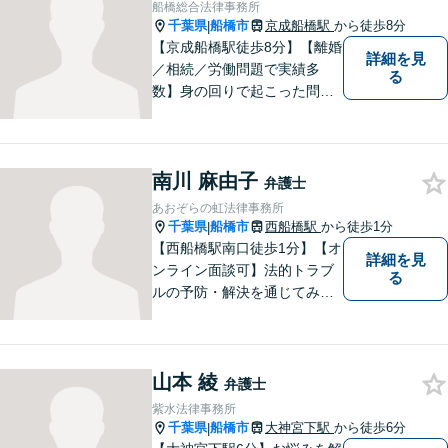
へお気軽にご相談下さい。
船橋総合法律事務所
千葉県
船橋市
京成船橋駅
から徒歩8分
|
【京成船橋駅徒歩8分】【離婚
詳細を見
／相続／労働問題で実績多
る
数】身の回りで起こった問題
は、抱え込まずご相談くださ
い。お話をしっかり伺い、ご
希望に沿えるよう尽力しま
南川 麻由子
す！複数弁護士在籍で、複雑
弁護士
な事件にも迅速に対処可能！
あおぞらの虹法律事務所
【夜間・土日相談可】
千葉県
船橋市
西船橋駅
から徒歩1分
|
【西船橋駅南口徒歩1分】【オ
詳細を見
ンライン面談可】法的トラブ
る
ルの予防・解決を通じてみな
さまが前向きに歩むお手伝い
ができたらうれしいです。ど
んな些細なことでも、まずは
山本 綾
お気軽にお問い合わせくださ
弁護士
い。
紫水法律事務所
千葉県
船橋市
大神宮下駅
から徒歩6分
|