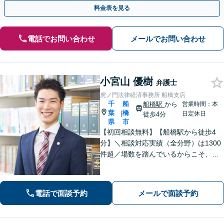
ロナ不況・物価高騰に苦しむ企業さまを救済」
料金表を見る
電話でお問い合わせ
メールでお問い合わせ
小宮山 優樹
弁護士
虎ノ門法律経済事務所 船橋支店
千
船
船橋駅
から
営業時間：本
葉
橋
|
日定休日
徒歩4分
県
市
【初回相談無料】【船橋駅から徒歩4
分】＼相談対応実績（全分野）は1300
件超／場数を踏んでいるからこそ、相
手方の主張を予測した先回りの対応が
でき、最善の解決へと導くことができ
ます。離婚問題・刑事事件・相続遺言
電話で面談予約
メールで面談予約
などでお悩みの方はお気軽にご相談く
ださい。