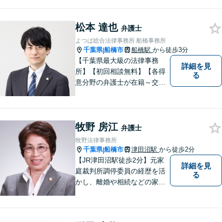
松本 達也
弁護士
よつば総合法律事務所 船橋事務所
千葉県
船橋市
船橋駅
から徒歩3分
|
【千葉県最大級の法律事務
詳細を見
所】【初回相談無料】【各得
る
意分野の弁護士が在籍～交通
事故、労働災害、債務整理、
相続、企業法務、不動産】
【明確な費用】
牧野 房江
弁護士
牧野法律事務所
千葉県
船橋市
津田沼駅
から徒歩2分
|
【JR津田沼駅徒歩2分】元家
詳細を見
庭裁判所調停委員の経歴を活
る
かし、離婚や相続などの家事
事件に取り組んでいます。