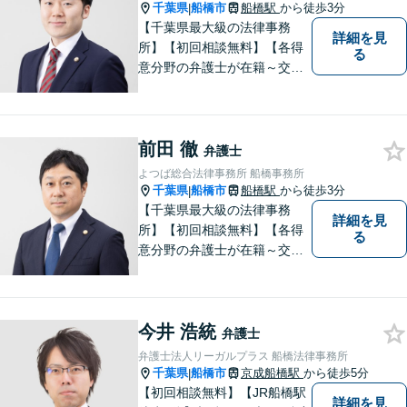
千葉県
船橋市
船橋駅
から徒歩3分
|
【千葉県最大級の法律事務
詳細を見
所】【初回相談無料】【各得
る
意分野の弁護士が在籍～交通
事故、労働災害、債務整理、
相続、企業法務、不動産】
【明確な費用】
前田 徹
弁護士
よつば総合法律事務所 船橋事務所
千葉県
船橋市
船橋駅
から徒歩3分
|
【千葉県最大級の法律事務
詳細を見
所】【初回相談無料】【各得
る
意分野の弁護士が在籍～交通
事故、労働災害、債務整理、
相続、企業法務、不動産】
【明確な費用】
今井 浩統
弁護士
弁護士法人リーガルプラス 船橋法律事務所
千葉県
船橋市
京成船橋駅
から徒歩5分
|
【初回相談無料】【JR船橋駅
詳細を見