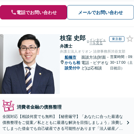
電話でお問い合わせ
メールでお問い合わせ
枝窪 史郎
東京都
インタビュ
ーを見る
弁護士
弁護士法人オリオン 法律事務所渋谷支部
営業時間：09:
船橋市
面談方法(対面・
からも相
電話・ビデオな
30~17:00（土
談受付中
ど)は応相談
日祝日）
消費者金融の債務整理
全国対応【相談何度でも無料】【秘密厳守】「あなたに合った最適な
債務整理をご提案／私とともに最適な解決を目指しましょう」浪費し
てしまった借金でも自己破産できる可能性があります「法人破産／コ