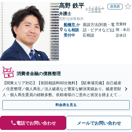
髙野 鉄平
群馬県
インタビュ
ーを見る
弁護士
髙野法律事務所
営業時
船橋市
か
面談方法(対面・電
らも相談
話・ビデオなど)は
間：本日
受付中
応相談
定休日
消費者金融の債務整理
【関東エリア対応】【初回相談料60分無料】【駐車場完備】自己破産
／任意整理／個人再生／法人破産など豊富な解決実績あり。破産管財
人・個人再生委員の経験多数。依頼者様のご意向と状況を踏まえて最
善の解決方法をご提案いたします【休日・夜間対応可】
料金表を見る
電話でお問い合わせ
メールでお問い合わせ