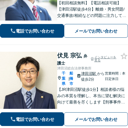
【初回相談無料】【電話相談可能】
【津田沼駅徒歩4分】離婚・男女問題/
交通事故/相続などの問題に注力してい
ます。是非一度ご相談ください。
電話でお問い合わせ
メールでお問い合わせ
伏見 宗弘
弁
インタビューを
見る
護士
津田沼総合法律事務所
千
船
津田沼駅
から
営業時間：本
葉
橋
|
日定休日
徒歩2分
県
市
【JR津田沼駅徒歩1分】相談者様の悩
みの本質を理解し、本当に望む解決に
向けて最善を尽くします【刑事事件】
即日接見可！重大事件もお任せくださ
い【交通事故】医療費の打ち切り、後
電話でお問い合わせ
メールでお問い合わせ
遺障害等級認定など。保険会社との対
等な交渉にはぜひ弁護士にご依頼を！