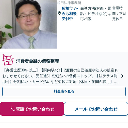
植田法律事務所
営業時
船橋市
か
面談方法(対面・電
らも相談
話・ビデオなど)は
間：本日
受付中
応相談
定休日
消費者金融の債務整理
【弁護士歴30年以上】【関内駅4分】2度目の自己破産や法人の破産も
おまかせください。受任通知で支払いの督促ストップ。【法テラス利
用可】分割払い・カード払いなど柔軟に対応【休日・夜間面談可】
【電話／メール／ビデオ面談可】
料金表を見る
電話でお問い合わせ
メールでお問い合わせ