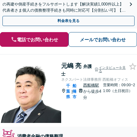
の再建や倒産手続きをフルサポートします【解決実績1,000件以上】
代表者さま個人の債務整理手続きも同時に対応可【分割払い可】【後
払い応相談】【夜間・休日相談可】
料金表を見る
電話でお問い合わせ
メールでお問い合わせ
元嶋 亮
弁護
インタビューを見
る
士
ネクスパート法律事務所 西船橋オフィス
西船橋駅
営業時間：09:00~2
千
船
1:00（土日祝日）
葉
橋
から徒歩4
|
県
市
分
消費者金融の債務整理