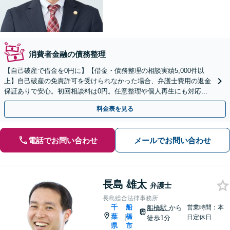
消費者金融の債務整理
【自己破産で借金を0円に】【借金・債務整理の相談実績5,000件以
上】自己破産の免責許可を受けられなかった場合、弁護士費用の返金
保証ありで安心。初回相談料は0円。任意整理や個人再生にも対応
【土日祝日・夜間も相談受付】【費用の分割払い可】
料金表を見る
電話でお問い合わせ
メールでお問い合わせ
長島 雄太
弁護士
長島総合法律事務所
千
船
船橋駅
から
営業時間：本
葉
橋
|
日定休日
徒歩1分
県
市