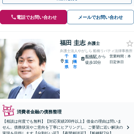
電話でお問い合わせ
メールでお問い合わせ
福田 圭志
弁護士
弁護士法人やがしら 船橋リバティ法律事務所
千
船
船橋駅
から
営業時間：本
葉
橋
|
日定休日
徒歩10分
県
市
消費者金融の債務整理
【相談は何度でも無料】【対応実績200件以上】借金の理由は問いま
せん。債務状況やご意向を丁寧にヒアリングし、ご要望に近い解決の
実現を目指します【分割払い可】【夜間相談可】【船橋駅7分】