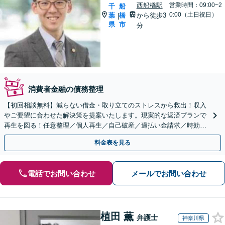
西船橋駅
営業時間：09:00~2
千
船
0:00（土日祝日）
葉
橋
から徒歩3
|
県
市
分
消費者金融の債務整理
【初回相談無料】減らない借金・取り立てのストレスから救出！収入
やご要望に合わせた解決策を提案いたします。現実的な返済プランで
再生を図る！任意整理／個人再生／自己破産／過払い金請求／時効の
援用【夜間・休日面談可】【西船橋駅3分】
料金表を見る
電話でお問い合わせ
メールでお問い合わせ
植田 薫
弁護士
神奈川県