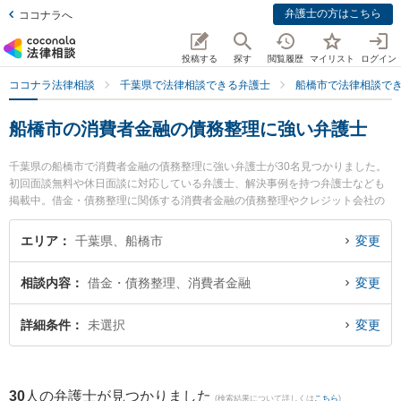
弁護士の方はこちら
ココナラへ
投稿する
探す
閲覧履歴
マイリスト
ログイン
ココナラ法律相談
千葉県で法律相談できる弁護士
船橋市で法律相談で
船橋市の消費者金融の債務整理に強い弁護士
千葉県の船橋市で消費者金融の債務整理に強い弁護士が30名見つかりました。
初回面談無料や休日面談に対応している弁護士、解決事例を持つ弁護士なども
掲載中。借金・債務整理に関係する消費者金融の債務整理やクレジット会社の
債務整理、リボ払いの債務整理等の細かな分野での絞り込み検索もでき便利で
す。特に弁護士法人心 船橋法律事務所の鳥光 翼弁護士やネクスパート法律事務
エリア
千葉県、船橋市
変更
所 西船橋オフィスの金田 美津江弁護士、弁護士法人やがしら 船橋リバティ法
律事務所の福田 圭志弁護士のプロフィール情報や弁護士費用、強みなどが注目
相談内容
借金・債務整理、消費者金融
変更
されています。『船橋市で土日や夜間に発生した消費者金融の債務整理のトラ
ブルを今すぐに弁護士に相談したい』『消費者金融の債務整理のトラブル解決
の実績豊富な近くの弁護士を検索したい』『初回相談無料で消費者金融の債務
詳細条件
未選択
変更
整理を法律相談できる船橋市内の弁護士に相談予約したい』などでお困りの相
談者さんにおすすめです。
30
人の弁護士が見つかりました
(検索結果について詳しくは
こちら
)