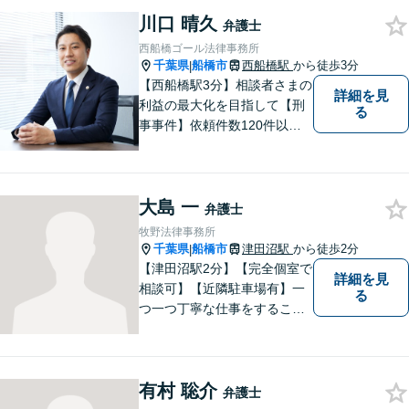
【明確な費用】
川口 晴久
弁護士
西船橋ゴール法律事務所
千葉県
船橋市
西船橋駅
から徒歩3分
|
【西船橋駅3分】相談者さまの
詳細を見
利益の最大化を目指して【刑
る
事事件】依頼件数120件以
上。複数の無罪や不起訴を獲
得した経験を活かし、最善の
解決を【離婚問題】男性側の
大島 一
豊富な対応実績。セカンドオ
弁護士
ピニオンも可能です【初回相
牧野法律事務所
談無料】【夜間／土日祝日対
千葉県
船橋市
津田沼駅
から徒歩2分
|
応可】
【津田沼駅2分】【完全個室で
詳細を見
相談可】【近隣駐車場有】一
る
つ一つ丁寧な仕事をすること
を心がけて、活動しておりま
す。法的な問題でお困りの際
は、お一人で悩まず、ぜひ千
有村 聡介
葉県船橋市の牧野法律事務所
弁護士