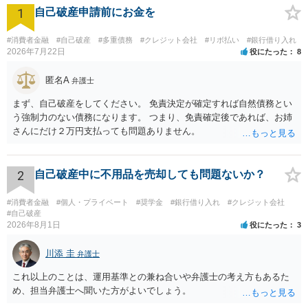
1
自己破産申請前にお金を
#消費者金融
#自己破産
#多重債務
#クレジット会社
#リボ払い
#銀行借り入れ
2026年7月22日
役にたった
8
匿名A
弁護士
まず、自己破産をしてください。 免責決定が確定すれば自然債務とい
う強制力のない債務になります。 つまり、免責確定後であれば、お姉
さんにだけ２万円支払っても問題ありません。
2
自己破産中に不用品を売却しても問題ないか？
#消費者金融
#個人・プライベート
#奨学金
#銀行借り入れ
#クレジット会社
#自己破産
2026年8月1日
役にたった
3
川添 圭
弁護士
これ以上のことは、運用基準との兼ね合いや弁護士の考え方もあるた
め、担当弁護士へ聞いた方がよいでしょう。