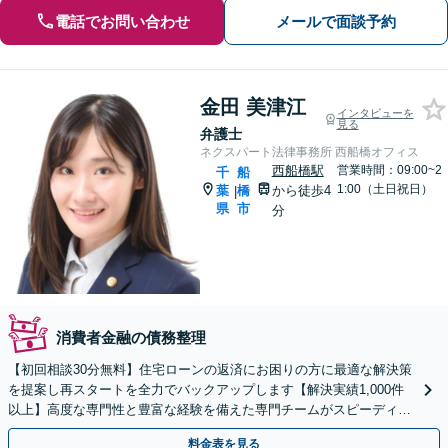
電話でお問い合わせ
メールで面談予約
金田 美津江
インタビューを
見る
弁護士
ネクスパート法律事務所 西船橋オフィス
西船橋駅
営業時間：09:00~2
千
船
1:00（土日祝日）
葉
橋
から徒歩4
|
県
市
分
消費者金融の債務整理
【初回相談30分無料】住宅ローンの返済にお困りの方に最適な解決策
を提案し再スタートを全力でバックアップします【解決実績1,000件
以上】高度な専門性と豊富な経験を備えた専門チームがスピーディー
に対応【分割・後払い応相談】【LINE相談可】
料金表を見る