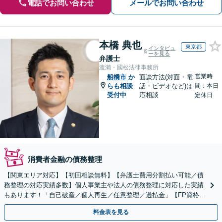
電話でお問い合わせ
メールでお問い合わせ
本橋 典也
東京都
インタビュ
ーを見る
弁護士
渡瀨・國松法律事務所
営業時
船橋市
か
面談方法(対面・電
らも相談
話・ビデオなど)は
間：本日
受付中
応相談
定休日
消費者金融の債務整理
【関東エリア対応】【初回相談無料】【弁護士費用分割払い可能／債
務整理の対応実績多数】個人事業主や法人の債務整理に対応した実績
もあります！「自己破産／個人再生／任意整理／過払金」【FP資格あ
り／家計管理も万全に】
料金表を見る