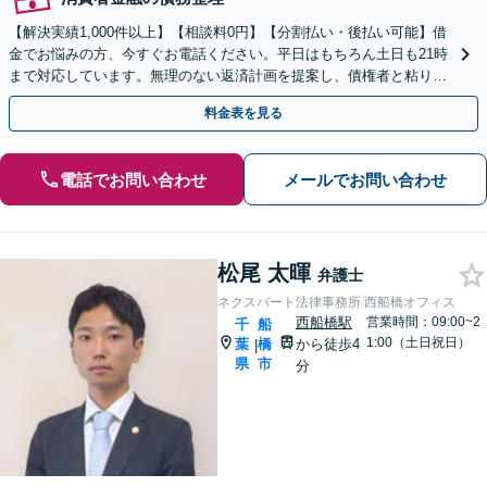
【解決実績1,000件以上】【相談料0円】【分割払い・後払い可能】借
金でお悩みの方、今すぐお電話ください。平日はもちろん土日も21時
まで対応しています。無理のない返済計画を提案し、債権者と粘り強
く交渉いたします。
料金表を見る
電話でお問い合わせ
メールでお問い合わせ
松尾 太暉
弁護士
ネクスパート法律事務所 西船橋オフィス
西船橋駅
営業時間：09:00~2
千
船
1:00（土日祝日）
葉
橋
から徒歩4
|
県
市
分