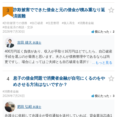
3
詐欺被害でできた借金と元の借金が積み重なり返
済困難
#詐欺被害での債務
#自己破産
#任意整理
#個人再生
#消費者金融
#借金返済の相談・交渉
2026年7月30日
役にたった
2
吉田 雄大
弁護士
400万円近く負債があり、収入が手取り16万円ほどでしたら、自己破産
手続を選ぶのが最善と思います。夫さんが債務整理中であるならば尚
更ですし、場合によってはご夫婦とも自己破産を選択する方法もある
と思います。
4
息子の借金問題で消費者金融が自宅にくるのをや
めさせる方法はないですか？
#消費者金融
2026年7月24日
役にたった
3
肥田 弘昭
弁護士
弁護士に依頼して弁護士が受任通知を送付していれば、貸金業法21条1