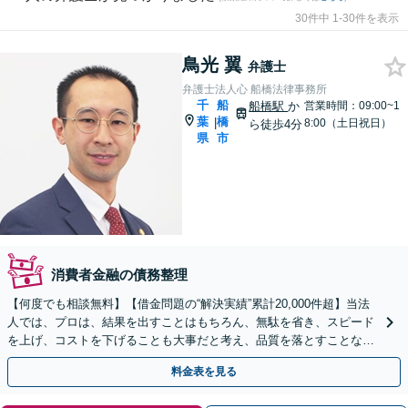
30件中 1-30件を表示
鳥光 翼
弁護士
弁護士法人心 船橋法律事務所
千
船
船橋駅
か
営業時間：09:00~1
葉
橋
|
8:00（土日祝日）
ら徒歩4分
県
市
消費者金融の債務整理
【何度でも相談無料】【借金問題の“解決実績”累計20,000件超】当法
人では、プロは、結果を出すことはもちろん、無駄を省き、スピード
を上げ、コストを下げることも大事だと考え、品質を落とすことな
く、費用を可能な限り安くすることにこだわります。
料金表を見る