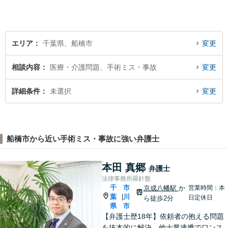
エリア
千葉県、船橋市
変更
相談内容
医療・介護問題、手術ミス・事故
変更
詳細条件
未選択
変更
船橋市から近い手術ミス・事故に強い弁護士
本田 真郷
弁護士
法律事務所羅針盤
千
市
京成八幡駅
か
営業時間：本
葉
川
|
日定休日
ら徒歩2分
県
市
【弁護士歴18年】依頼者の抱える問題
を抜本的に解決。他士業連携でワンス