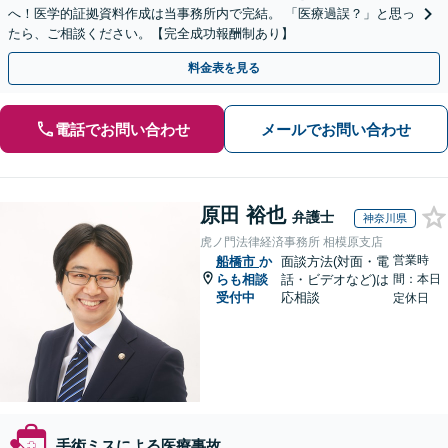
へ！医学的証拠資料作成は当事務所内で完結。 「医療過誤？」と思っ
たら、ご相談ください。【完全成功報酬制あり】
料金表を見る
電話でお問い合わせ
メールでお問い合わせ
原田 裕也
弁護士
神奈川県
虎ノ門法律経済事務所 相模原支店
営業時
船橋市
か
面談方法(対面・電
らも相談
話・ビデオなど)は
間：本日
受付中
応相談
定休日
手術ミスによる医療事故