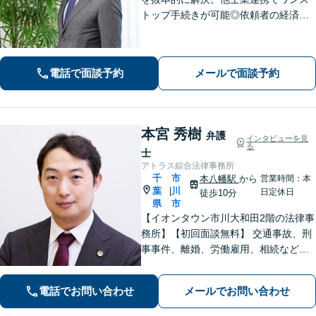
トップ手続きが可能◎依頼者の経済
的・時間的負担を抑え、早期解決を目
指します。【相続・遺言】FP資格保
持。相続トラブルのみならず税金・登
電話で面談予約
メールで面談予約
記まで対応【マンション管理士】
本宮 秀樹
弁護
インタビューを見
る
士
アトラス綜合法律事務所
千
市
本八幡駅
から
営業時間：本
葉
川
|
日定休日
徒歩10分
県
市
【イオンタウン市川大和田2階の法律事
務所】【初回面談無料】 交通事故、刑
事事件、離婚、労働雇用、相続などの
トラブルはご相談ください。 【弁護士
経験15年以上】依頼者様に寄り添い、
電話でお問い合わせ
メールでお問い合わせ
解決へと導きます【電話相談可】【本
八幡駅9分】