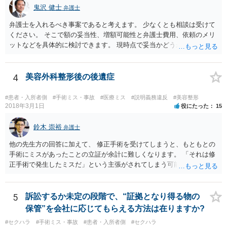
しく悪くなってしまったとか， 手術のミスの結果，入院期間が延びて
鬼沢 健士
弁護士
しまったとかいう事情があれば， 追加請求が可能な余地があります。
ただし，手術代の返金に応じた際に「これ以上金銭の請求はしませ
弁護士を入れるべき事案であると考えます。 少なくとも相談は受けて
ん」という趣旨の合意をしてしまっていると， 上記の請求は，基本的
ください。 そこで額の妥当性、増額可能性と弁護士費用、依頼のメリ
には困難となります。
ットなどを具体的に検討できます。 現時点で妥当かどうかを即断する
ことを避けた方がいいです。
4
美容外科整形後の後遺症
#患者・入所者側
#手術ミス・事故
#医療ミス
#説明義務違反
#美容整形
2018年3月1日
役にたった
15
鈴木 崇裕
弁護士
他の先生方の回答に加えて、 修正手術を受けてしまうと、もともとの
手術にミスがあったことの立証が余計に難しくなります。 「それは修
正手術で発生したミスだ」という主張がされてしまう可能性があるか
らです。 心身の苦痛はあるでしょうけれども、損害賠償請求などをご
検討なさっているのであれば、修正手術を受けるまえに弁護士に相談
して対応を決めることを強くお勧めいたします。
5
訴訟するか未定の段階で、“証拠となり得る物の
保管”を会社に応じてもらえる方法は在りますか?
#セクハラ
#手術ミス・事故
#患者・入所者側
#セクハラ