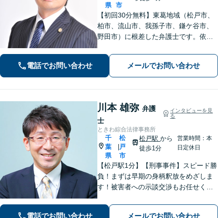
県
市
【初回30分無料】東葛地域（松戸市、
柏市、流山市、我孫子市、鎌ケ谷市、
野田市）に根差した弁護士です。依頼
者のご意向を確認の上、徹底して案件
の解決に当たります。離婚・交通事
電話でお問い合わせ
メールでお問い合わせ
故・債務整理をはじめとする諸問題に
お困りの際はまずはご相談下さい。
川本 雄弥
弁護
インタビューを見
る
士
ときわ綜合法律事務所
千
松
松戸駅
から
営業時間：本
葉
戸
|
日定休日
徒歩1分
県
市
【松戸駅1分】【刑事事件】スピード勝
負！まずは早期の身柄釈放をめざしま
す！被害者への示談交渉もお任せくだ
さい。【離婚問題】「お金」「子ど
も」で悩んでいませんか？証拠の集め
電話でお問い合わせ
メールでお問い合わせ