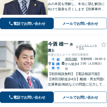
みの本質を理解し、本当に望む解決に
向けて最善を尽くします【刑事事件】
即日接見可！重大事件もお任せくださ
い【交通事故】医療費の打ち切り、後
電話でお問い合わせ
メールでお問い合わせ
遺障害等級認定など。保険会社との対
等な交渉にはぜひ弁護士にご依頼を！
今酒 雄一
弁
インタビューを
見る
護士
弁護士法人エース 津田沼事務所
津田沼駅
営業時間：08:00~2
千
船
2:00（土日祝日）
葉
橋
から徒歩4
|
県
市
分
【初回相談無料】【電話相談可能】
【津田沼駅徒歩4分】離婚・男女問題/
交通事故/相続などの問題に注力してい
ます。是非一度ご相談ください。
電話でお問い合わせ
メールでお問い合わせ