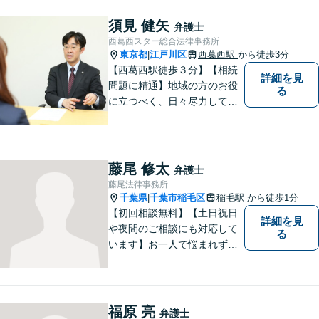
須見 健矢
弁護士
西葛西スター総合法律事務所
東京都
江戸川区
西葛西駅
から徒歩3分
|
【西葛西駅徒歩３分】【相続
詳細を見
問題に精通】地域の方のお役
る
に立つべく、日々尽力してお
ります。勝ち負けではなく、
「その人にとってより良い解
決」を目指します。法律問題
でお困りの方は、お一人で抱
藤尾 修太
弁護士
え込むことなく、お気軽にご
藤尾法律事務所
相談ください。
千葉県
千葉市稲毛区
稲毛駅
から徒歩1分
|
【初回相談無料】【土日祝日
詳細を見
や夜間のご相談にも対応して
る
います】お一人で悩まれず、
まずはご相談下さい。
福原 亮
弁護士