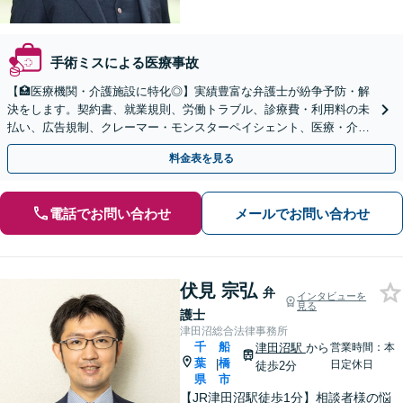
手術ミスによる医療事故
【🏥医療機関・介護施設に特化◎】実績豊富な弁護士が紛争予防・解
決をします。契約書、就業規則、労働トラブル、診療費・利用料の未
払い、広告規制、クレーマー・モンスターペイシェント、医療・介護
事故などに対応【顧問契約あり】
料金表を見る
電話でお問い合わせ
メールでお問い合わせ
伏見 宗弘
弁
インタビューを
見る
護士
津田沼総合法律事務所
千
船
津田沼駅
から
営業時間：本
葉
橋
|
日定休日
徒歩2分
県
市
【JR津田沼駅徒歩1分】相談者様の悩