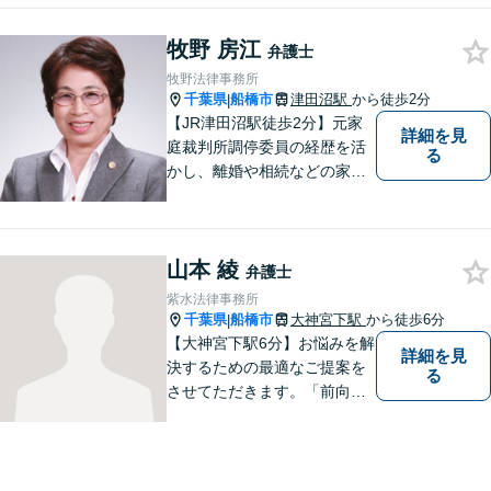
牧野 房江
弁護士
牧野法律事務所
千葉県
船橋市
津田沼駅
から徒歩2分
|
【JR津田沼駅徒歩2分】元家
詳細を見
庭裁判所調停委員の経歴を活
る
かし、離婚や相続などの家事
事件に取り組んでいます。
山本 綾
弁護士
紫水法律事務所
千葉県
船橋市
大神宮下駅
から徒歩6分
|
【大神宮下駅6分】お悩みを解
詳細を見
決するための最適なご提案を
る
させてただきます。「前向き
に毎日を送れるようになっ
た」と思っていただけるよう
なサポートを目指して日々邁
進しております。