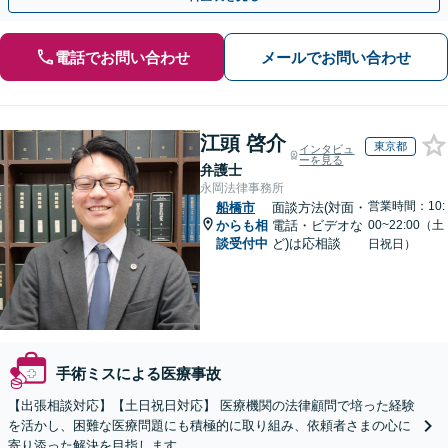
電話でお問い合わせ
メールでお問い合わせ
江頭 啓介
東京都
インタビュ
ーを見る
弁護士
永岡法律事務所
営業時間：10:
船橋市
面談方法(対面・
からも相
電話・ビデオな
00~22:00（土
談受付中
ど)は応相談
日祝日）
手術ミスによる医療事故
【出張相談対応】【土日祝日対応】 医療機関の法律顧問で培った経験
を活かし、困難な医療問題にも積極的に取り組み、依頼者さまの心に
寄り添った解決を目指します。