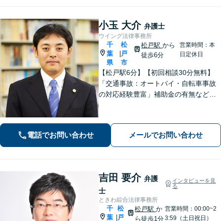
小玉 大介
弁護士
ウイング法律事務所
千
松
松戸駅
から
営業時間：本
葉
戸
|
日定休日
徒歩6分
県
市
【松戸駅6分】【初回相談30分無料】
「交通事故：オートバイ・自転車事故
の対応経験豊富」補助金の有無など、
各種支援制度のご案内を含めた包括的
なサポート「借金問題：投資詐欺・副
業詐欺による被害など、複雑な事情を
電話でお問い合わせ
メールでお問い合わせ
抱えた借金問題について豊富な解決実
績あり」
吉田 要介
弁護
インタビューを見
る
士
ときわ綜合法律事務所
千
松
松戸駅
か
営業時間：00:00~2
葉
戸
|
3:59（土日祝日）
ら徒歩1分