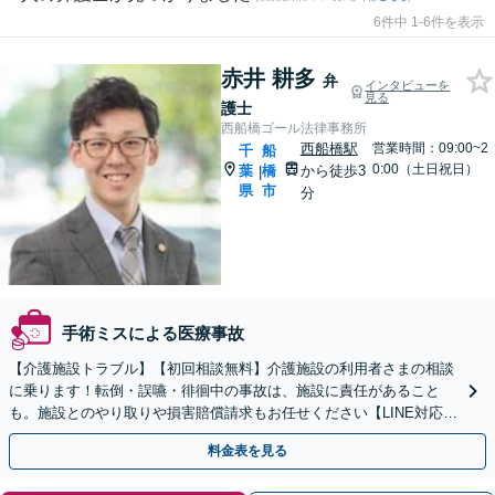
6件中 1-6件を表示
赤井 耕多
弁
インタビューを
見る
護士
西船橋ゴール法律事務所
西船橋駅
営業時間：09:00~2
千
船
0:00（土日祝日）
葉
橋
から徒歩3
|
県
市
分
手術ミスによる医療事故
【介護施設トラブル】【初回相談無料】介護施設の利用者さまの相談
に乗ります！転倒・誤嚥・徘徊中の事故は、施設に責任があること
も。施設とのやり取りや損害賠償請求もお任せください【LINE対応
可】【夜間・休日面談可】【西船橋駅3分】
料金表を見る