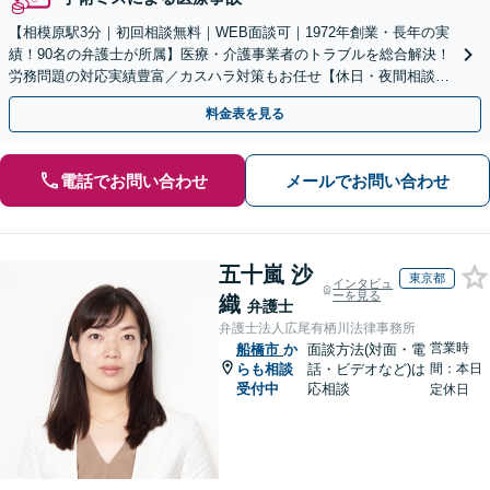
【相模原駅3分｜初回相談無料｜WEB面談可｜1972年創業・長年の実
績！90名の弁護士が所属】医療・介護事業者のトラブルを総合解決！
労務問題の対応実績豊富／カスハラ対策もお任せ【休日・夜間相談可
／忙しい方にも安心の柔軟なサポート体制】
料金表を見る
電話でお問い合わせ
メールでお問い合わせ
五十嵐 沙
東京都
インタビュ
ーを見る
織
弁護士
弁護士法人広尾有栖川法律事務所
営業時
船橋市
か
面談方法(対面・電
らも相談
話・ビデオなど)は
間：本日
受付中
応相談
定休日