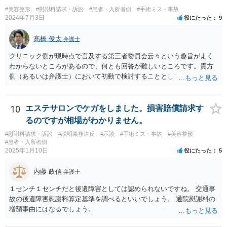
#美容整形
#慰謝料請求・訴訟
#患者・入所者側
#手術ミス・事故
2024年7月3日
役にたった
9
髙橋 俊太
弁護士
クリニック側が現時点で言及する第三者委員会云々という趣旨がよく
わからないところがあるので、何とも回答が難しいところです。貴方
側（あるいは弁護士）において初動で検討することとしては、クリニ
ックから診療記録の入手をすること、緊急入院先の診断内容の確認や
医師意見聴取などが考えられるかと思います。それらを踏まえてクリ
ニック側の過失を肯定できそうであれば、クリニックに対して具体的
10
エステサロンでケガをしました。損害賠償請求す
に損害賠償請求をしていくことになります。
るのですが相場がわかりません。
#慰謝料請求・訴訟
#説明義務違反
#示談
#手術ミス・事故
#美容整形
#患者・入所者側
2025年1月10日
役にたった
5
内藤 政信
弁護士
１センチ１センチだと後遺障害としては認められないですね。 交通事
故の後遺障害慰謝料算定基準を調べるといいでしょう。 通院慰謝料の
増額事由にはなるでしょう。