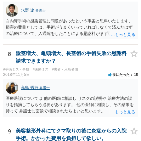
水野 遼
弁護士
白内障手術の感染管理に問題があったという事案と思料いたします。
損害の費目としては、手術がうまくいっていればしなくて済んだはず
の治療について、入通院をしたことによる慰謝料がまず挙げられ、こ
れは入通院の期間に応じて決まります。 また、視力低下などの後遺症
が残った場合には、後遺症についての慰謝料や、逸失利益なども請求
の対象になってきます。 あくまでケースバイケースなので、今回の事
8
陰茎増大、亀頭増大、長茎術の手術失敗の慰謝料
案に必ずしも当てはまるものとは言い切れませんが、過去の裁判例を
請求できますか？
見ると、白内障の手術に失敗して片目の視力がほぼ失われたような事
#手術ミス・事故
#医療ミス
#患者・入所者側
案の場合、800万円程度の慰謝料が認められた事案もあります。 医療
2018年11月5日
役にたった
15
事故の場合、相手が保険を使った対応になることが多いため、交渉を
円滑に進めるためには早期に弁護士委任された方がよいのではないか
高島 秀行
弁護士
と思います。
医療過誤については 他の医師に相談し リスクの説明や 治療方法の誤
りを指摘してもらう必要があります。 他の医師に相談し、その結果を
持って 弁護士に面談で相談されたらよいと思います。
9
美容整形外科にてクマ取りの後に炎症からの入院
手術。かかった費用を負担して欲しい。