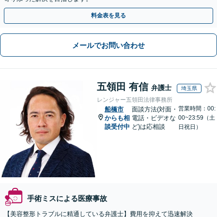
料金表を見る
メールでお問い合わせ
五領田 有信
弁護士
埼玉県
レンジャー五領田法律事務所
営業時間：00:
船橋市
面談方法(対面・
からも相
電話・ビデオな
00~23:59（土
談受付中
ど)は応相談
日祝日）
手術ミスによる医療事故
【美容整形トラブルに精通している弁護士】費用を抑えて迅速解決