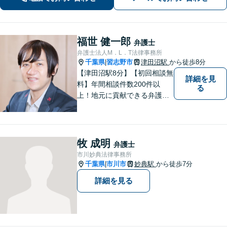
方や交渉の進め方には自信がありま
す。調停もお任せください。
福世 健一郎
弁護士
弁護士法人M．L．T法律事務所
千葉県
習志野市
津田沼駅
から徒歩8分
|
【津田沼駅8分】【初回相談無
詳細を見
料】年間相談件数200件以
る
上！地元に貢献できる弁護士
に。相談者さまに寄り添い、
最善の解決を目指します【離
婚・男女問題】熟年離婚・不
貞に関して実績多数、女性側
牧 成明
弁護士
からのご相談にも注力してい
市川妙典法律事務所
ます。あなたの思いをしっか
千葉県
市川市
妙典駅
から徒歩7分
|
りと伺います。
詳細を見る