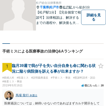
松戸総合法律事務所
千葉県
松戸市
松戸駅
から徒歩1分
|
【松戸駅1分】【完全個室で相
詳細を見
談可】法律相談は、解決する
る
までの過程や、解決後も大切
だと考えています。依頼者に
とって何が「最良の解決」な
のかをともに考えます。初回
相談30分無料、オンライン面
談、事前の予約で土日の面談
手術ミスによる医療事故の法律Q&Aランキング
にも対応しております。
1
臨月39週で我が子を失い自分自身も命に関わる状
況に陥り病院側を訴える事が出来ますか？
#産婦人科
#投薬ミス
#説明義務違反
#手術ミス・事故
#慰謝料請求・訴訟
#検査ミス・事故
2019年9月16日
役にたった
28
馬場 龍行
弁護士
医療過誤については，納得いかないのであればまずカルテ開示をして