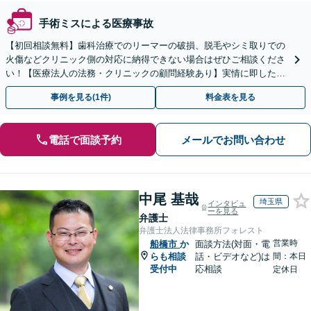
手術ミスによる医療事故
【初回相談無料】歯科治療でのリーマーの破損、脱毛やシミ取りでの
火傷などクリニック側の対応に納得できない場合はぜひご相談くださ
い！【医療法人の法務・クリニックの顧問経験あり】実情に即したア
ドバイスで、納得のできるトラブルの解決を目指します。
事例を見る(1件)
料金表を見る
電話で面談予約
メールでお問い合わせ
中尾 基哉
埼玉県
インタビュ
ーを見る
弁護士
弁護士法人法律事務所フォレスト
営業時
船橋市
か
面談方法(対面・電
らも相談
話・ビデオなど)は
間：本日
受付中
応相談
定休日