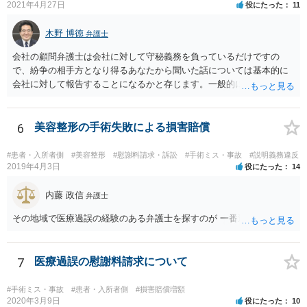
2021年4月27日
役にたった
11
木野 博徳
弁護士
会社の顧問弁護士は会社に対して守秘義務を負っているだけですの
で、紛争の相手方となり得るあなたから聞いた話については基本的に
会社に対して報告することになるかと存じます。一般的に弁護士かぎ
りの話にしてほしいという相手方の要望を受け容れることは状況によ
ってはあるかもしれませんが、相手方に誤解を与える可能性があり、
利益相反の問題が生じうるのでそういった要請は拒絶する場合が大半
6
美容整形の手術失敗による損害賠償
でしょうし、とりわけ今回の状況において弁護士かぎりの話にしてほ
しいという要望を受け容れる弁護士はほとんどいないと思います。 会
#患者・入所者側
#美容整形
#慰謝料請求・訴訟
#手術ミス・事故
#説明義務違反
社内の部署に相談した場合についても通常は会社内で情報共有が図ら
2019年4月3日
役にたった
14
れるでしょうから、結局のところ、関係資料等をまとめて一度弁護士
に相談した上で、事案の見通し等を示してもらい、訴訟するかどうか
内藤 政信
弁護士
を早急に決断された方が良いかと存じます。訴訟提起を選択される場
その地域で医療過誤の経験のある弁護士を探すのが 一番近道だね。
合は、通常、会社が隠蔽のため過去の記録を廃棄すること等を防ぐた
め、弁護士と相談の上、訴え提起前の証拠保全の要否等を検討するこ
とになります。 いずれにせよ、あなたの動きを悟られた場合、少なく
7
医療過誤の慰謝料請求について
とも一般論としては会社が隠蔽工作を行う可能性があるため、慎重な
対応が必要になってくるかと存じます。
#手術ミス・事故
#患者・入所者側
#損害賠償増額
2020年3月9日
役にたった
10