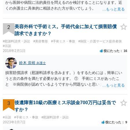
から医師や病院に法的責任を問えるのか検討することになります。近
くの弁護士に具体的に相談された方が良いでしょう。
2
美容外科で手術ミス。手術代金に加えて損害賠償
請求できますか？
#慰謝料請求・訴訟
#美容整形
#手術ミス・事故
#病院・介護サービス提供者側
#示談
2018年2月1日
役にたった
16
鈴木 崇裕
弁護士
損害賠償請求（慰謝料請求を含みます。）をするためには，簡単にい
うと次の条件を満たす必要があります。 ① 手術にミスがあったこ
と ※病院側が認めているようですから問題ないと思います。 ② 手
術のミスの「せいで」仕事を休まなければならなくなったこと ③ 手
術のミスの「せいで」マスクが外せなくなったこと ④ 仕事を休まな
ければならなくなった「せいで」休業損害が発生したこと ⑤ マスク
3
後遺障害10級の医療ミス示談金700万円は妥当で
を外せなくなった「せいで」経済的に評価できる精神的な損害が発生
すか？
したこと 「せいで」と強調した点が，内藤先生のご指摘なさる「相当
#示談
#手術ミス・事故
#慰謝料請求・訴訟
因果関係」です。 手術のミスと関係のないことまでは責任追及ができ
2023年3月7日
役にたった
9
ないということです。 手術のミスの結果，手術前と比べて見た目が著