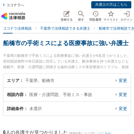
弁護士の方はこちら
ココナラへ
投稿する
探す
閲覧履歴
マイリスト
ログイン
ココナラ法律相談
千葉県で法律相談できる弁護士
船橋市で法律相談で
船橋市の手術ミスによる医療事故に強い弁護士
千葉県の船橋市で手術ミスによる医療事故に強い弁護士が6名見つかりました。
初回面談無料や休日面談に対応している弁護士、解決事例を持つ弁護士なども
掲載中。医療・介護問題に関係する歯科治療ミスや美容整形のトラブル、産婦
人科の訴訟等の細かな分野での絞り込み検索もでき便利です。特に西船橋ゴー
ル法律事務所の赤井 耕多弁護士や西船橋ゴール法律事務所の田中 隼斗弁護士、
エリア
千葉県、船橋市
変更
津田沼総合法律事務所の伏見 宗弘弁護士のプロフィール情報や弁護士費用、強
みなどが注目されています。『船橋市で土日や夜間に発生した手術ミスによる
相談内容
医療・介護問題、手術ミス・事故
変更
医療事故のトラブルを今すぐに弁護士に相談したい』『手術ミスによる医療事
故のトラブル解決の実績豊富な近くの弁護士を検索したい』『初回相談無料で
手術ミスによる医療事故を法律相談できる船橋市内の弁護士に相談予約した
詳細条件
未選択
変更
い』などでお困りの相談者さんにおすすめです。
6
人の弁護士が見つかりました
(検索結果について詳しくは
こちら
)