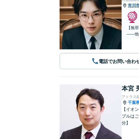
市川
【無罪
——他
電話でお問い合わ
本宮 
アトラス
千葉
【イオン
ブルはご
分】