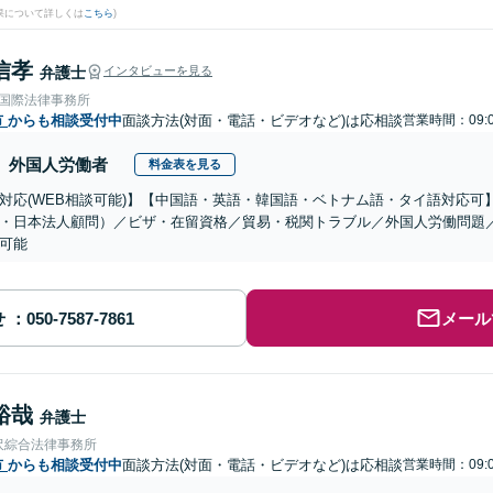
果について詳しくは
こちら
)
信孝
弁護士
インタビューを見る
RE国際法律事務所
市
からも相談受付中
面談方法(対面・電話・ビデオなど)は応相談
営業時間：09:0
外国人労働者
料金表を見る
対応(WEB相談可能)】【中国語・英語・韓国語・ベトナム語・タイ語対応可
・日本法人顧問）／ビザ・在留資格／貿易・税関トラブル／外国人労働問題
可能
せ
メール
裕哉
弁護士
沢綜合法律事務所
市
からも相談受付中
面談方法(対面・電話・ビデオなど)は応相談
営業時間：09:0