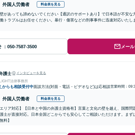
外国人労働者
料金表を見る
壁があっても諦めないでください【通訳のサポートあり】で日本語が不安な
働トラブルはお任せください。暴行・傷害などの刑事事件に迅速対応いたし
せ
メール
弁護士
インタビューを見る
 LIGHT法律事務所
市
からも相談受付中
面談方法(対面・電話・ビデオなど)は応相談
営業時間：09:3
外国人労働者
料金表を見る
エリア対応】【日本と中国の弁護士資格有】言葉と文化の壁を越え、国際問
護士が直接対応。日本全国どこからでも安心してご相談いただけます。まず
無料】