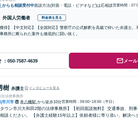
市
からも相談受付中
面談方法(対面・電話・ビデオなど)は応相談
営業時間：07:0
外国人労働者
料金表を見る
獲得】【中文対応】【全国対応】警察庁の公式解釈を高裁で砕いた弁護士。
事務所に断られた案件も徹底的に闘い抜く。
せ
メール
秀樹
弁護士
インタビューを見る
綜合法律事務所
県
市川市
本八幡駅
から徒歩10分
営業時間：09:00~18:00（平日）
|
タウン市川大和田2階の法律事務所】【初回面談無料】 交通事故、刑
相談ください。 【弁護士経験15年以上】依頼者様に寄り添い、解決へ