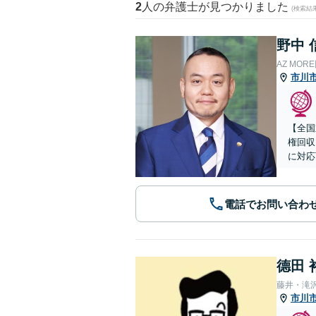
2
人の弁護士が見つかりました
(検索結
野中 
AZ MO
市川
【全国
権回収
に対応
電話でお問い合わ
德田 
藤井・滝
市川