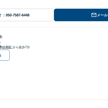
せ
メール
士
所
妙典駅
から徒歩7分
る