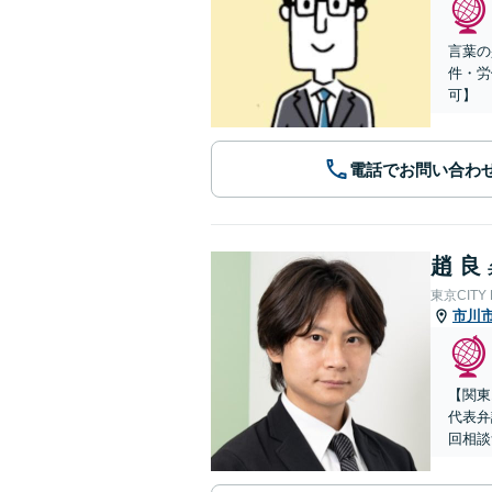
言葉の
件・労
可】
電話でお問い合わ
趙 良
東京CITY
市川
【関東
代表弁
回相談