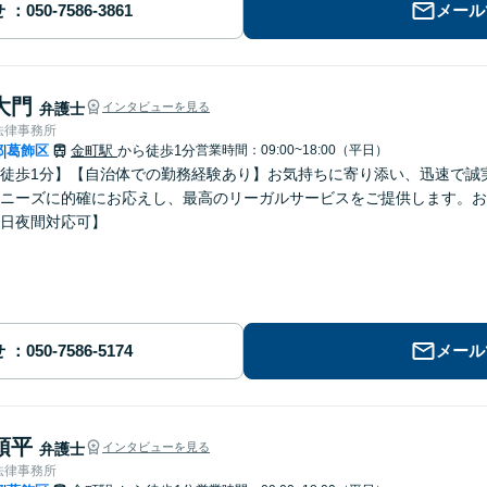
せ
メール
大門
弁護士
インタビューを見る
法律事務所
都
葛飾区
金町駅
から徒歩1分
営業時間：09:00~18:00（平日）
|
徒歩1分】【自治体での勤務経験あり】お気持ちに寄り添い、迅速で誠
ニーズに的確にお応えし、最高のリーガルサービスをご提供します。お
日夜間対応可】
せ
メール
頌平
弁護士
インタビューを見る
法律事務所