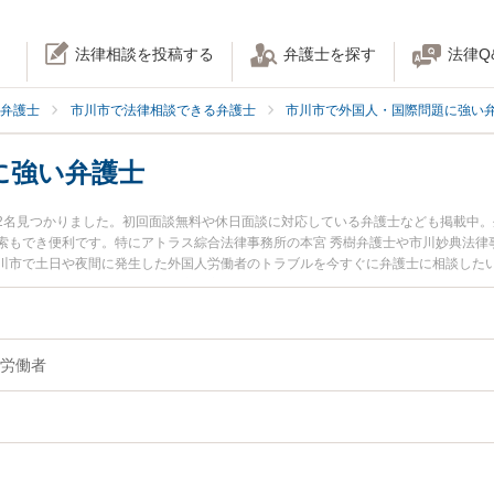
法律相談を投稿する
弁護士を探す
法律Q
弁護士
市川市で法律相談できる弁護士
市川市で外国人・国際問題に強い
に強い弁護士
2名見つかりました。初回面談無料や休日面談に対応している弁護士なども掲載中
索もでき便利です。特にアトラス綜合法律事務所の本宮 秀樹弁護士や市川妙典法律
川市で土日や夜間に発生した外国人労働者のトラブルを今すぐに弁護士に相談した
外国人労働者を法律相談できる市川市内の弁護士に相談予約したい』などでお困り
労働者