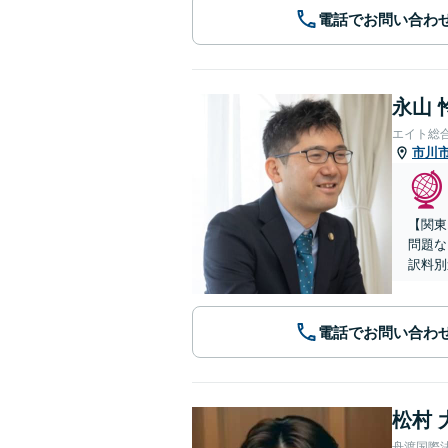
電話でお問い合わ
永山 
エイト総
市川
【関東
問題な
訳料別
電話でお問い合わ
松村 
舟渡国際