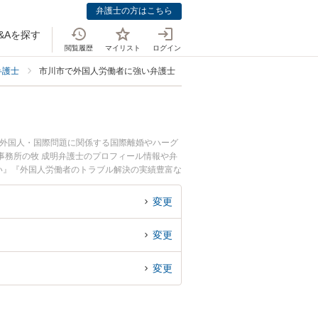
弁護士の方はこちら
&Aを探す
閲覧履歴
マイリスト
ログイン
弁護士
市川市で外国人労働者に強い弁護士
。外国人・国際問題に関係する国際離婚やハーグ
事務所の牧 成明弁護士のプロフィール情報や弁
い』『外国人労働者のトラブル解決の実績豊富な
の相談者さんにおすすめです。
変更
変更
変更