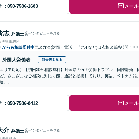
せ
メール
怜志
弁護士
インタビューを見る
合法律事務所
市
からも相談受付中
面談方法(対面・電話・ビデオなど)は応相談
営業時間：10:0
外国人労働者
料金表を見る
エリア対応】【初回30分相談無料】外国籍の方の労働トラブル、国際離婚、
ど、さまざまなご相談に対応可能。通訳と提携しており、英語、ベトナム語
途）。
せ
メール
大介
弁護士
インタビューを見る
法律事務所