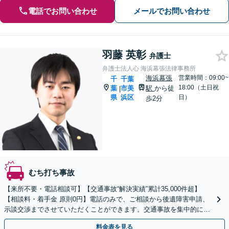
電話でお問い合わせ
メールでお問い合わせ
羽藤 英彰
弁護士
弁護士法人心 海浜幕張法律事務所
海浜幕張
営業時間：09:00~
千
千葉
18:00（土日祝
葉
市美
駅
から徒
|
県
浜区
日）
歩2分
むち打ち事故
【来所不要・電話相談可】【交通事故“解決実績”累計35,000件超】
【相談料・着手金 原則0円】電話のみで、ご相談から後遺障害申請、
示談交渉までさせていただくことができます。交通事故を集中的に取
り扱っている弁護士が全力でサポート！
料金表を見る