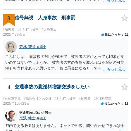
3
信号無視 人身事故 刑事罰
#加害者
#むち打ち被害
#人身事故
2025年2月5日
役にたった
11
寺林 智栄
弁護士
こんにちは。 事故後の対応が誠実で、被害者の方にとっても印象が良
いのではないでしょうか。 被害者の方の宥恕が取れれば不起訴の可能
性も相当程度あると思います。 仮に罰金になるとしても今回は略式の
可能性が高く、正式裁判での公判請求になる可能性は著しく低いでし
ょう。 参考になれば幸いです。
4
交通事故の慰謝料増額交渉をしたい
#自動車事故
#保険会社との交渉
#むち打ち被害
#被害者
#慰謝料増額
2025年10月23日
役にたった
12
交通事故に強い弁護士
鬼沢 健士
弁護士
都内である必要はありません。 ネットで相談、問い合わせできれば十