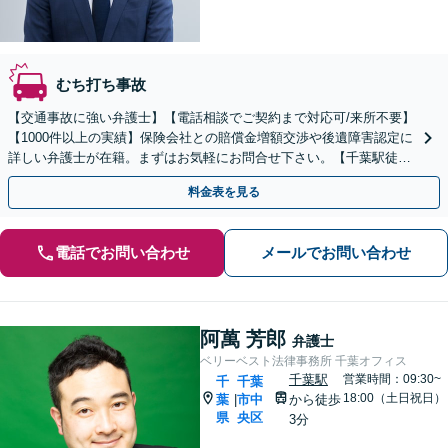
むち打ち事故
【交通事故に強い弁護士】【電話相談でご契約まで対応可/来所不要】
【1000件以上の実績】保険会社との賠償金増額交渉や後遺障害認定に
詳しい弁護士が在籍。まずはお気軽にお問合せ下さい。【千葉駅徒歩
1分】
料金表を見る
電話でお問い合わせ
メールでお問い合わせ
阿萬 芳郎
弁護士
ベリーベスト法律事務所 千葉オフィス
千葉駅
営業時間：09:30~
千
千葉
18:00（土日祝日）
葉
市中
から徒歩
|
県
央区
3分