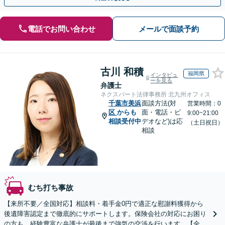
電話でお問い合わせ
メールで面談予約
古川 和積
福岡県
インタビュ
ーを見る
弁護士
ネクスパート法律事務所 北九州オフィス
千葉市美浜
面談方法(対
営業時間：0
区
からも
面・電話・ビ
9:00~21:00
相談受付中
デオなど)は応
（土日祝日）
相談
むち打ち事故
【来所不要／全国対応】相談料・着手金0円で適正な慰謝料獲得から
後遺障害認定まで徹底的にサポートします。保険会社の対応にお困り
の方も、経験豊富な弁護士が最後まで強気の交渉を行います。【全国