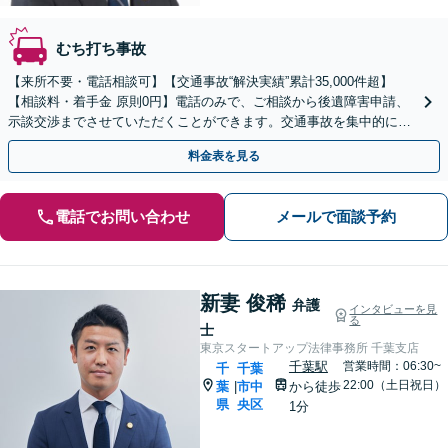
むち打ち事故
【来所不要・電話相談可】【交通事故“解決実績”累計35,000件超】
【相談料・着手金 原則0円】電話のみで、ご相談から後遺障害申請、
示談交渉までさせていただくことができます。交通事故を集中的に取
り扱っている弁護士が全力でサポート！
料金表を見る
電話でお問い合わせ
メールで面談予約
新妻 俊稀
弁護
インタビューを見
る
士
東京スタートアップ法律事務所 千葉支店
千葉駅
営業時間：06:30~
千
千葉
22:00（土日祝日）
葉
市中
から徒歩
|
県
央区
1分