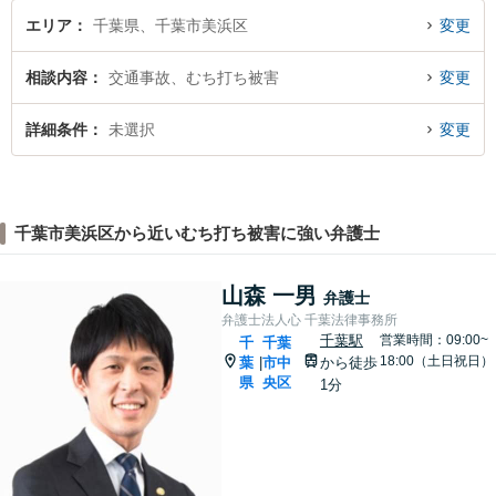
エリア
千葉県、千葉市美浜区
変更
相談内容
交通事故、むち打ち被害
変更
詳細条件
未選択
変更
千葉市美浜区から近いむち打ち被害に強い弁護士
山森 一男
弁護士
弁護士法人心 千葉法律事務所
千葉駅
営業時間：09:00~
千
千葉
18:00（土日祝日）
葉
市中
から徒歩
|
県
央区
1分