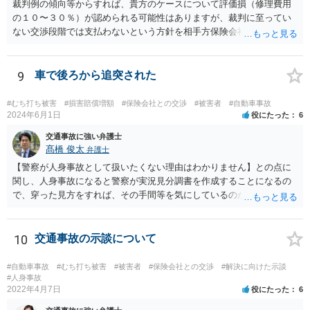
裁判例の傾向等からすれば、貴方のケースについて評価損（修理費用
の１０〜３０％）が認められる可能性はありますが、裁判に至ってい
ない交渉段階では支払わないという方針を相手方保険会社が貫く可能
性はあります。
9
車で後ろから追突された
#むち打ち被害
#損害賠償増額
#保険会社との交渉
#被害者
#自動車事故
2024年6月1日
役にたった
6
交通事故に強い弁護士
髙橋 俊太
弁護士
【警察が人身事故として扱いたくない理由はわかりません】との点に
関し、人身事故になると警察が実況見分調書を作成することになるの
で、穿った見方をすれば、その手間等を気にしているのかもしれませ
ん。 貴方がお怪我をされているということであれば、人身事故で処理
する方が適切だと思います。人身事故にしたからといって、相手方の
罪責等がそれだけで重くなるわけではありません。
10
交通事故の示談について
#自動車事故
#むち打ち被害
#被害者
#保険会社との交渉
#解決に向けた示談
#人身事故
2022年4月7日
役にたった
6