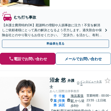
むち打ち事故
【弁護士費用特約OK】慰謝料の増額や人損事故に注力！不安を解消
しご依頼者様にとって真の解決となるよう尽力します。過失割合や保
険会社とのやり取りもお任せください。「交渉力」を活かし、有利な
条件での示談成立を目指します。【夜間・休日の相談可能】
料金表を見る
電話でお問い合わせ
メールでお問い合わせ
沼倉 悠
弁護
インタビューを見
る
士
あらた国際法律事務所
海浜幕張
営業時間：00:00~
千
千葉
23:55（土日祝
葉
市美
駅
から徒
|
県
浜区
日）
歩8分