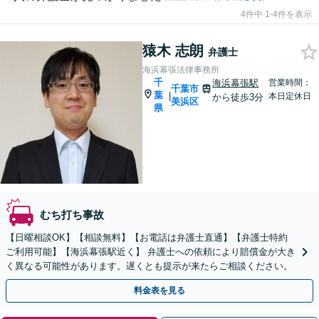
4件中 1-4件を表示
猿木 志朗
弁護士
海浜幕張法律事務所
千
海浜幕張駅
営業時間：
千葉市
葉
|
本日定休日
から徒歩3分
美浜区
県
むち打ち事故
【日曜相談OK】【相談無料】【お電話は弁護士直通】【弁護士特約
ご利用可能】【海浜幕張駅近く】 弁護士への依頼により賠償金が大き
く異なる可能性があります。遅くとも提示が来たらご相談ください。
料金表を見る