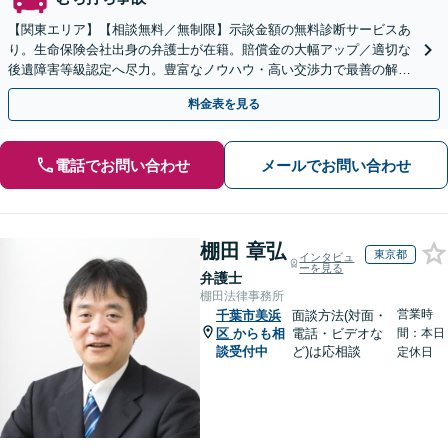
【関東エリア】【相談無料／無制限】示談金額の無料診断サービスあ
り。生命保険会社出身の弁護士が在籍。賠償金の大幅アップ／適切な
後遺障害等級認定へ尽力。豊富なノウハウ・高い交渉力で最善の解決
を目指す【弁護士費用特約】【電話・Zoom相談可】
料金表を見る
電話でお問い合わせ
メールでお問い合わせ
棚田 章弘
東京都
インタビュ
ーを見る
弁護士
棚田法律事務所
営業時
千葉市美浜
面談方法(対面・
区
からも相
電話・ビデオな
間：本日
談受付中
ど)は応相談
定休日