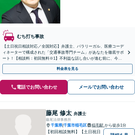
むち打ち事故
【土日祝日相談対応／全国対応】弁護士、パラリーガル、医療コーデ
ィネーターで構成された「交通事故専門チーム」があなたを徹底サポ
ート！【相談料：初回無料※1】不利益な話し合いが進む前に、今す
ぐ相談！
料金表を見る
電話でお問い合わせ
メールでお問い合わせ
藤尾 修太
弁護士
藤尾法律事務所
千葉県
千葉市稲毛区
稲毛駅
から徒歩1分
|
【初回相談無料】【土日祝日