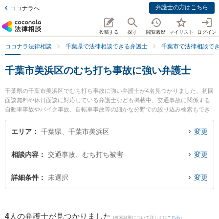
弁護士の方はこちら
ココナラへ
投稿する
探す
閲覧履歴
マイリスト
ログイン
ココナラ法律相談
千葉県で法律相談できる弁護士
千葉市で法律相談で
千葉市美浜区のむち打ち事故に強い弁護士
千葉県の千葉市美浜区でむち打ち事故に強い弁護士が4名見つかりました。初回
面談無料や休日面談に対応している弁護士なども掲載中。交通事故に関係する
自動車事故やバイク事故、自転車事故等の細かな分野での絞り込み検索もでき
便利です。特に海浜幕張法律事務所の猿木 志朗弁護士や弁護士法人心 海浜幕張
法律事務所の羽藤 英彰弁護士、あらた国際法律事務所の沼倉 悠弁護士のプロフ
エリア
千葉県、千葉市美浜区
変更
ィール情報や弁護士費用、強みなどが注目されています。『千葉市美浜区で土
日や夜間に発生したむち打ち事故のトラブルを今すぐに弁護士に相談したい』
相談内容
交通事故、むち打ち被害
変更
『むち打ち事故のトラブル解決の実績豊富な近くの弁護士を検索したい』『初
回相談無料でむち打ち事故を法律相談できる千葉市美浜区内の弁護士に相談予
約したい』などでお困りの相談者さんにおすすめです。
詳細条件
未選択
変更
4
人の弁護士が見つかりました
(検索結果について詳しくは
こちら
)