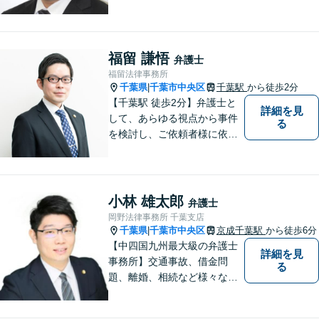
神を大切にしつつ，問題解決
に全力を尽くします。【休日
夜間相談、出張にも柔軟に対
応】ご相談者様の精神的負担
福留 謙悟
弁護士
を軽減することも重視してい
福留法律事務所
る弁護士です。【千葉駅徒歩
千葉県
千葉市中央区
千葉駅
から徒歩2分
|
７分】
【千葉駅 徒歩2分】弁護士と
詳細を見
して、あらゆる視点から事件
る
を検討し、ご依頼者様に依頼
してよかったと言っていただ
けること目指しております。
お早めのご相談が、納得のい
く解決への第一歩です。 まず
小林 雄太郎
弁護士
はお気軽にご相談ください。
岡野法律事務所 千葉支店
千葉県
千葉市中央区
京成千葉駅
から徒歩6分
|
【中四国九州最大級の弁護士
詳細を見
事務所】交通事故、借金問
る
題、離婚、相続など様々な問
題について、「何度でも無
料」の相談を行っています！