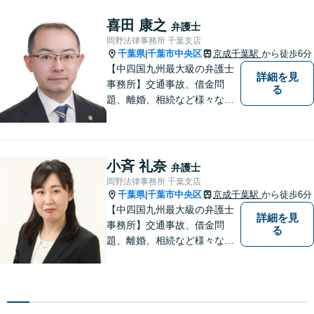
まずはお気軽にご相談くださ
い！
喜田 康之
弁護士
岡野法律事務所 千葉支店
千葉県
千葉市中央区
京成千葉駅
から徒歩6分
|
【中四国九州最大級の弁護士
詳細を見
事務所】交通事故、借金問
る
題、離婚、相続など様々な問
題について、「何度でも無
料」の相談を行っています！
まずはお気軽にご相談くださ
い！
小斉 礼奈
弁護士
岡野法律事務所 千葉支店
千葉県
千葉市中央区
京成千葉駅
から徒歩6分
|
【中四国九州最大級の弁護士
詳細を見
事務所】交通事故、借金問
る
題、離婚、相続など様々な問
題について、「何度でも無
料」の相談を行っています！
まずはお気軽にご相談くださ
い！