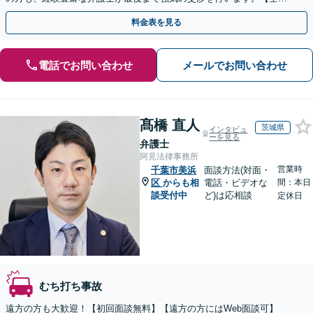
13拠点】お気軽にご相談ください。
料金表を見る
電話でお問い合わせ
メールでお問い合わせ
髙橋 直人
茨城県
インタビュ
ーを見る
弁護士
阿見法律事務所
営業時
千葉市美浜
面談方法(対面・
区
からも相
電話・ビデオな
間：本日
談受付中
ど)は応相談
定休日
むち打ち事故
遠方の方も大歓迎！【初回面談無料】【遠方の方にはWeb面談可】