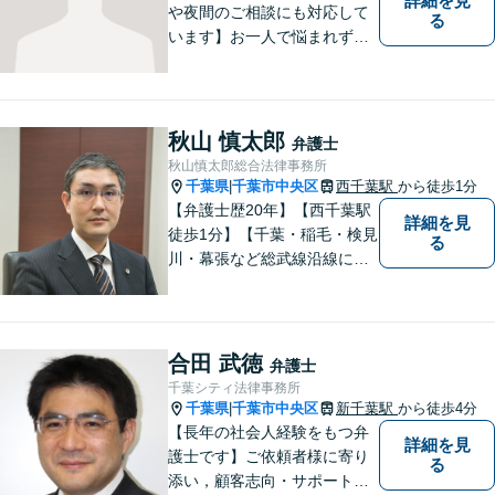
詳細を見
や夜間のご相談にも対応して
る
います】お一人で悩まれず、
まずはご相談下さい。
秋山 慎太郎
弁護士
秋山慎太郎総合法律事務所
千葉県
千葉市中央区
西千葉駅
から徒歩1分
|
【弁護士歴20年】【西千葉駅
詳細を見
徒歩1分】【千葉・稲毛・検見
る
川・幕張など総武線沿線にお
住いの方好アクセス】不動
産・相続・離婚・交通事故・
借金・労働・刑事・企業法務
などお気軽にお問い合わせく
合田 武徳
弁護士
ださい【個人／企業いずれも
千葉シティ法律事務所
対応実績あり】
千葉県
千葉市中央区
新千葉駅
から徒歩4分
|
【長年の社会人経験をもつ弁
詳細を見
護士です】ご依頼者様に寄り
る
添い，顧客志向・サポート精