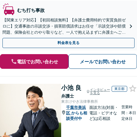
むち打ち事故
【関東エリア対応】【初回相談無料】【弁護士費用特約で実質負担ゼ
ロに】交通事故の示談交渉・損害賠償請求はお任せ「示談交渉や賠償
問題、保険会社とのやり取りなど、一人で抱え込まずに弁護士へご相
談を」豊富な経験を活かし、最善の対応方針をご提案
料金表を見る
電話でお問い合わせ
メールでお問い合わせ
小池 良
東京都
インタビュー
を見る
弁護士
東京けやき法律事務所
営業時
千葉市美浜
面談方法(対面・
区
からも相
電話・ビデオな
間：本日
談受付中
ど)は応相談
定休日