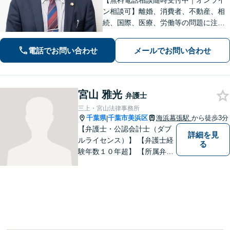
【無料電話相談随時受付中｜オンライ
ン相談可】離婚、消費者、不動産、相
続、国際、医療、労働等の問題に注力
し、10年間弁護士として活動してきま
した。相談者・依頼者に寄り添った対
電話でお問い合わせ
メールでお問い合わせ
応を心がけ、他事務所で難しいと言わ
れた事案も依頼者と二人三脚で解決に
導きます。
宮山 雅光
弁護士
三上・宮山法律事務所
千葉県
千葉市美浜区
海浜幕張駅
から徒歩3分
|
【弁護士・公認会計士（ダブ
詳細を見
ルライセンス）】 【弁護士経
る
験年数１０年超】 【所属弁護
士３名】