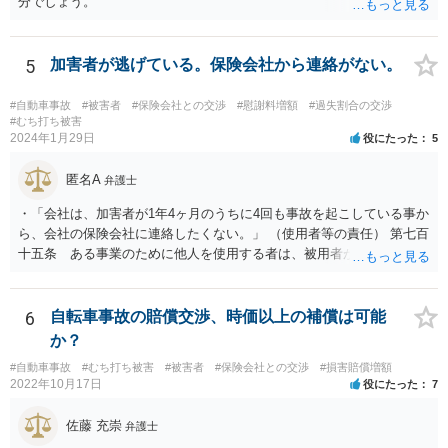
分でしょう。
5
加害者が逃げている。保険会社から連絡がない。
#自動車事故
#被害者
#保険会社との交渉
#慰謝料増額
#過失割合の交渉
#むち打ち被害
2024年1月29日
役にたった
5
匿名A
弁護士
・「会社は、加害者が1年4ヶ月のうちに4回も事故を起こしている事か
ら、会社の保険会社に連絡したくない。」 （使用者等の責任） 第七百
十五条 ある事業のために他人を使用する者は、被用者がその事業の
執行について第三者に加えた損害を賠償する責任を負う。ただし、使
用者が被用者の選任及びその事業の監督について相当の注意をしたと
き、又は相当の注意をしても損害が生ずべきであったときは、この限
6
自転車事故の賠償交渉、時価以上の補償は可能
りでない。 会社側の言い分に付き合わず、会社側への請求をお考えな
か？
さったほうがよろしいかもしれません。加害ドライバーの任意保険が
#自動車事故
#むち打ち被害
#被害者
#保険会社との交渉
#損害賠償増額
本件に使えるか、使おうとするかが定かではありませんので。「1年4
2022年10月17日
役にたった
7
ヶ月のうちに4回も事故」の事実は、会社から加害ドライバーへの責任
転嫁のような発言ですが、上記ただし書との関連で言えば、会社側が
佐藤 充崇
弁護士
「相当の注意」をしていなかった証左でしょう。 今後の対応ですが、