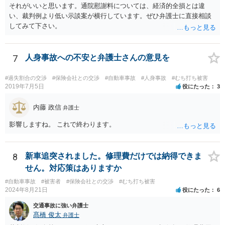
事故証明書を速やかに取得すべきです。 病院で治療を受ける際、第三
それがいいと思います。通院慰謝料については、経済的全損とは違
者行為による傷病届を出す必要があります。 最終的にどこまで認めら
い、裁判例より低い示談案が横行しています。ぜひ弁護士に直接相談
れるかという問題はありますが、事故後に事故に関連した支出に関し
してみて下さい。
ては、領収書をもらい保存しておきましょう。
7
人身事故への不安と弁護士さんの意見を
#過失割合の交渉
#保険会社との交渉
#自動車事故
#人身事故
#むち打ち被害
2019年7月5日
役にたった
3
内藤 政信
弁護士
影響しますね。 これで終わります。
8
新車追突されました。修理費だけでは納得できま
せん。対応策はありますか
#自動車事故
#被害者
#保険会社との交渉
#むち打ち被害
2024年8月21日
役にたった
6
交通事故に強い弁護士
髙橋 俊太
弁護士