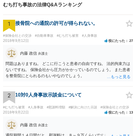
むち打ち事故の法律Q&Aランキング
1
接骨院への通院の許可が得られない。
#保険会社との交渉
#自動車事故
#むち打ち被害
#人身事故
2018年9月12日
役にたった
27
内藤 政信
弁護士
問題はありますね。 どこに行こうと患者の自由ですね。 法的拘束力は
ないですね。 保険会社から圧力がかかっているのでしょう。 また患者
を整骨院にとられるのもいやなのでしょう。
2
10対0人身事故示談金について
#むち打ち被害
#人身事故
#慰謝料増額
#解決に向けた示談
#保険会社との交渉
2018年9月22日
役にたった
13
内藤 政信
弁護士
通院期間１４日間だと、慰謝料は、８～９万くらいですね。