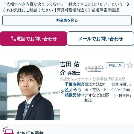
「依頼すべき内容が決まってない」「解決できるか知りたい」という
方もお気軽にご相談ください【阿見町役場前近く】後遺障害等級認
定、慰謝料請求、示談交渉など
料金表を見る
電話でお問い合わせ
メールでお問い合わせ
吉田 佑
神奈川県
インタビュ
ーを見る
介
弁護士
弁護士法人オリオン 法律事務所横浜支部
千葉市美浜
面談方法(対
営業時間：0
区
からも
面・電話・ビ
9:30~17:00
相談受付中
デオなど)は応
（土日祝日）
相談
むち打ち事故