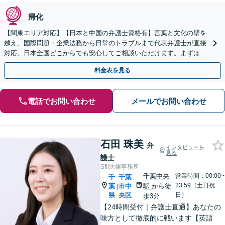
帰化
【関東エリア対応】【日本と中国の弁護士資格有】言葉と文化の壁を
越え、国際問題・企業法務から日常のトラブルまで代表弁護士が直接
対応。日本全国どこからでも安心してご相談いただけます。まずは一
歩を踏み出してみませんか。【初回相談無料】
料金表を見る
電話でお問い合わせ
メールでお問い合わせ
石田 珠美
弁
インタビューを
見る
護士
Sfil法律事務所
千葉中央
営業時間：00:00~
千
千葉
23:59（土日祝
葉
市中
駅
から徒
|
県
央区
日）
歩3分
【24時間受付｜弁護士直通】あなたの
味方として徹底的に戦います【英語