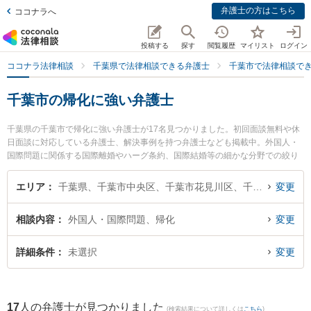
弁護士の方はこちら
ココナラへ
投稿する
探す
閲覧履歴
マイリスト
ログイン
ココナラ法律相談
千葉県で法律相談できる弁護士
千葉市で法律相談で
千葉市の帰化に強い弁護士
千葉県の千葉市で帰化に強い弁護士が17名見つかりました。初回面談無料や休
日面談に対応している弁護士、解決事例を持つ弁護士なども掲載中。外国人・
国際問題に関係する国際離婚やハーグ条約、国際結婚等の細かな分野での絞り
込み検索もでき便利です。特に藤井・滝沢綜合法律事務所の德田 裕哉弁護士や
Sfil法律事務所の石田 珠美弁護士、本千葉総合法律事務所の齋藤 貴英弁護士の
エリア
千葉県、千葉市中央区、千葉市花見川区、千葉市稲毛区、千葉市若葉区、千葉市緑区、千葉市美浜区
変更
プロフィール情報や弁護士費用、強みなどが注目されています。『千葉市で土
日や夜間に発生した帰化のトラブルを今すぐに弁護士に相談したい』『帰化の
相談内容
外国人・国際問題、帰化
変更
トラブル解決の実績豊富な近くの弁護士を検索したい』『初回相談無料で帰化
を法律相談できる千葉市内の弁護士に相談予約したい』などでお困りの相談者
さんにおすすめです。
詳細条件
未選択
変更
17
人の弁護士が見つかりました
(検索結果について詳しくは
こちら
)