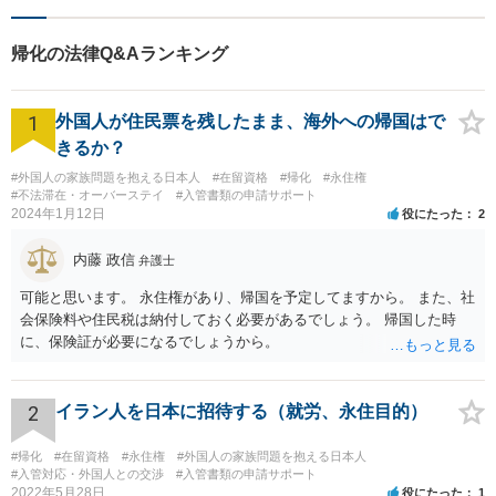
帰化の法律Q&Aランキング
1
外国人が住民票を残したまま、海外への帰国はで
きるか？
#外国人の家族問題を抱える日本人
#在留資格
#帰化
#永住権
#不法滞在・オーバーステイ
#入管書類の申請サポート
2024年1月12日
役にたった
2
内藤 政信
弁護士
可能と思います。 永住権があり、帰国を予定してますから。 また、社
会保険料や住民税は納付しておく必要があるでしょう。 帰国した時
に、保険証が必要になるでしょうから。
2
イラン人を日本に招待する（就労、永住目的）
#帰化
#在留資格
#永住権
#外国人の家族問題を抱える日本人
#入管対応・外国人との交渉
#入管書類の申請サポート
2022年5月28日
役にたった
1