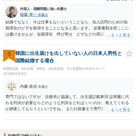
外国人・国際問題に強い弁護士
稲森 幸一
弁護士
結婚でもなく、今は仕事もないということなら、知人訪問のための短
期滞在のビザを取得することになると思います。 必要書類全部ここに
は書けませんが、短期滞在 呼び寄せ ビザなどの用語で検索すると
あなたが日本で用意する物と本人が自分で用意するものが出てきま
す。 それらを揃えて、イランにある日本大使館ににビザを申請するこ
とになります。 期間は通常９０日、３０日、あるいは１５日ですが、
3
韓国に出生届けを出していない人の日本人男性と
今はコロナもあり刻々と状況が変わっているので、事前に外務省や大
国際結婚する場合
使館に問い合わせたほうがいいかもしれません。ネットでの情報収集
#国際結婚
#永住権
#帰化
#在留資格
#入管書類の申請サポート
もしたほうがいいと思います
2018年8月8日
内藤 政信
弁護士
専門ではないですが、法務局と協議して、出生届記載事項 証明書に代
わる判決が必要ならどのような判決をとれば いいのか、教えてくれる
か調査してもらうといいですね。 また行政書士で専門の方がいそうな
ので、探して聞いても いいですね。