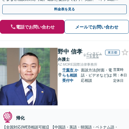
中国語、タイ語等対応可能です（通訳料別途）。
料金表を見る
電話でお問い合わせ
メールでお問い合わせ
野中 信孝
東京都
インタビュ
ーを見る
弁護士
AZ MORE国際法律事務所
営業時
千葉市
か
面談方法(対面・電
らも相談
話・ビデオなど)は
間：本日
受付中
応相談
定休日
帰化
【全国対応(WEB相談可能)】【中国語・英語・韓国語・ベトナム語・