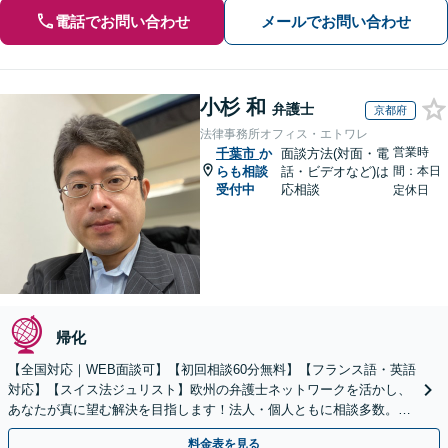
電話でお問い合わせ
メールでお問い合わせ
小杉 和
弁護士
京都府
法律事務所オフィス・エトワレ
営業時
千葉市
か
面談方法(対面・電
らも相談
話・ビデオなど)は
間：本日
受付中
応相談
定休日
帰化
【全国対応｜WEB面談可】【初回相談60分無料】【フランス語・英語
対応】【スイス法ジュリスト】欧州の弁護士ネットワークを活かし、
あなたが真に望む解決を目指します！法人・個人ともに相談多数。細
やかな連絡と粘り強い交渉を徹底【休日・夜間相談可】
料金表を見る