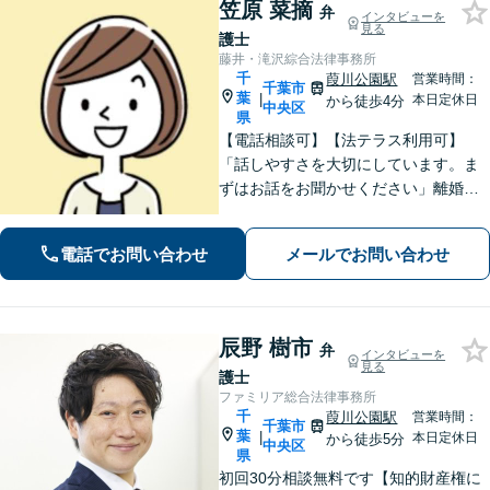
笠原 菜摘
弁
インタビューを
見る
護士
藤井・滝沢綜合法律事務所
千
葭川公園駅
営業時間：
千葉市
葉
|
本日定休日
から徒歩4分
中央区
県
【電話相談可】【法テラス利用可】
「話しやすさを大切にしています。ま
ずはお話をお聞かせください」離婚男
女問題／労働問題／借金問題／刑事事
件／相続紛争など、幅広いご相談に対
電話でお問い合わせ
メールでお問い合わせ
応が可能です。【夜間・休日面談可】
【葭川公園駅5分】
辰野 樹市
弁
インタビューを
見る
護士
ファミリア総合法律事務所
千
葭川公園駅
営業時間：
千葉市
葉
|
本日定休日
から徒歩5分
中央区
県
初回30分相談無料です【知的財産権に