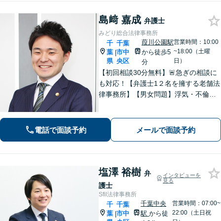
島﨑 嘉成
弁護士
みどり総合法律事務所
葭川公園駅
営業時間：10:00
千
千葉
~18:00（土曜
葉
市中
から徒歩5
|
県
央区
日）
分
【初回相談30分無料】🚨急ぎの相談に
も対応！【弁護士1２名を擁する老舗法
律事務所】【男女問題】浮気・不倫の
慰謝料・親権問題などご相談ください
【借金問題】最適な債務整理をご提案
【債権回収】売掛金の回収はお任せ
電話で面談予約
メールで面談予約
【葭川公園駅5分／千葉中央駅10分】
塩澤 裕樹
弁
インタビューを
見る
護士
Sfil法律事務所
千葉中央
営業時間：07:00~
千
千葉
22:00（土日祝
葉
市中
駅
から徒
|