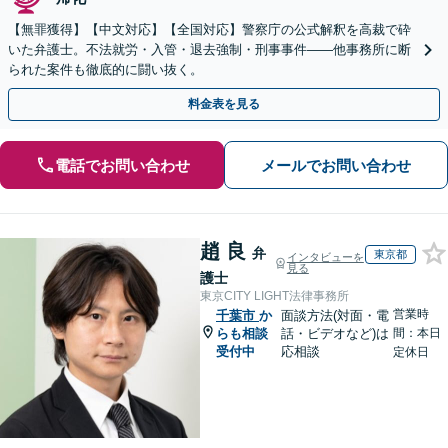
【無罪獲得】【中文対応】【全国対応】警察庁の公式解釈を高裁で砕
いた弁護士。不法就労・入管・退去強制・刑事事件——他事務所に断
られた案件も徹底的に闘い抜く。
料金表を見る
電話でお問い合わせ
メールでお問い合わせ
趙 良
弁
東京都
インタビューを
見る
護士
東京CITY LIGHT法律事務所
営業時
千葉市
か
面談方法(対面・電
らも相談
話・ビデオなど)は
間：本日
受付中
応相談
定休日