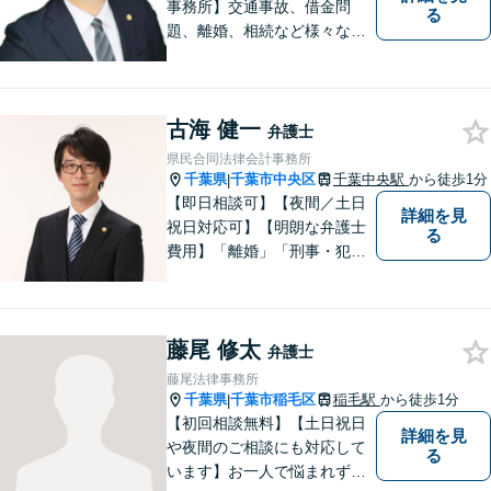
事務所】交通事故、借金問
る
題、離婚、相続など様々な問
題について、「何度でも無
料」の相談を行っています！
まずはお気軽にご相談くださ
古海 健一
い！
弁護士
県民合同法律会計事務所
千葉県
千葉市中央区
千葉中央駅
から徒歩1分
|
【即日相談可】【夜間／土日
詳細を見
祝日対応可】【明朗な弁護士
る
費用】「離婚」「刑事・犯罪
弁護」「労働」「交通事故」
「借金問題」に注力しており
ます。民事・家事・刑事を扱
藤尾 修太
う弁護士です。弁護士と税理
弁護士
士が様々な専門家と連携して
藤尾法律事務所
ワンストップで問題解決しま
千葉県
千葉市稲毛区
稲毛駅
から徒歩1分
|
す。
【初回相談無料】【土日祝日
詳細を見
や夜間のご相談にも対応して
る
います】お一人で悩まれず、