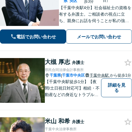
県
央区
日）
歩3分
【千葉中央駅4分】社会福祉士の資格を
有する弁護士。ご相談者の視点に立
ち、親身にお話を伺うことが私の強み
です。「こんなことを相談してよいの
だろうか」と迷われている方でも、ま
電話でお問い合わせ
メールでお問い合わせ
ずはお気軽にご相談ください【休日・
夜間面談｜WEB面談可】
大槻 厚志
弁護士
県民合同法律会計事務所
千葉県
千葉市中央区
千葉中央駅
から徒歩1分
|
【千葉中央駅徒歩1分】【夜
詳細を見
間/土日祝日対応可】相続・不
る
動産などの身近なトラブルに
ついて、依頼者の方のお悩み
を解決して、笑顔を取り戻し
て頂けるよう、最善の策を考
米山 和希
え全力で実行します。まずは
弁護士
ご相談ください。
千葉中央法律事務所