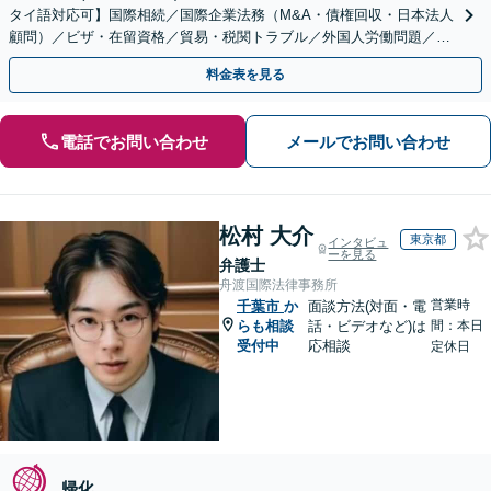
タイ語対応可】国際相続／国際企業法務（M&A・債権回収・日本法人
顧問）／ビザ・在留資格／貿易・税関トラブル／外国人労働問題／外
国人刑事事件など、幅広いご相談に対応可能
料金表を見る
電話でお問い合わせ
メールでお問い合わせ
松村 大介
東京都
インタビュ
ーを見る
弁護士
舟渡国際法律事務所
営業時
千葉市
か
面談方法(対面・電
らも相談
話・ビデオなど)は
間：本日
受付中
応相談
定休日
帰化