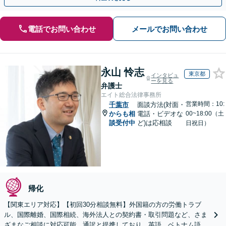
電話でお問い合わせ
メールでお問い合わせ
永山 怜志
東京都
インタビュ
ーを見る
弁護士
エイト総合法律事務所
営業時間：10:
千葉市
面談方法(対面・
からも相
電話・ビデオな
00~18:00（土
談受付中
ど)は応相談
日祝日）
帰化
【関東エリア対応】【初回30分相談無料】外国籍の方の労働トラブ
ル、国際離婚、国際相続、海外法人との契約書・取引問題など、さま
ざまなご相談に対応可能。通訳と提携しており、英語、ベトナム語、