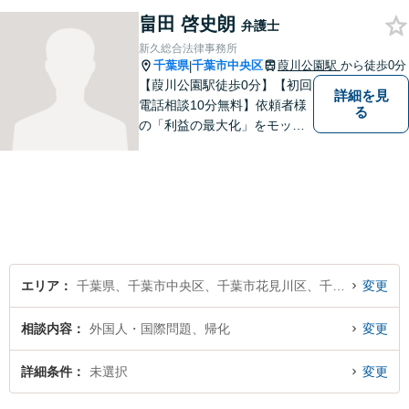
向け、その先の暮らしまで見
畠田 啓史朗
据えた支えを大切にしていま
弁護士
す。あなたの気持ちにしっか
新久総合法律事務所
り寄り添います。【休日・夜
千葉県
千葉市中央区
葭川公園駅
から徒歩0分
|
間面談可】
【葭川公園駅徒歩0分】【初回
詳細を見
電話相談10分無料】依頼者様
る
の「利益の最大化」をモット
ーに迅速・誠実・正確な職務
遂行を心がけています。お気
軽にお問い合わせください。
エリア
千葉県、千葉市中央区、千葉市花見川区、千葉市稲毛区、千葉市若葉区、千葉市緑区、千葉市美浜区
変更
相談内容
外国人・国際問題、帰化
変更
詳細条件
未選択
変更