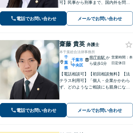
可】民事から刑事まで、国内外を問わ
ず幅広くサポート【IT講師経験／デジ
タル証拠・資産対応】ソーシャルワー
電話でお問い合わせ
メールでお問い合わせ
カー兼司法書士と連携【法テラス・WE
B面談可】【都内面談可】
齋藤 貴英
弁護士
本千葉総合法律事務所
千
県庁前駅
か
営業時間：本
千葉市
葉
|
日定休日
ら徒歩1分
中央区
県
【電話相談可】【初回相談無料】【法
テラス利用可】「個人・企業かかわら
ず、どのようなご相談にも親身になっ
て対応します」企業法務／交通事故／
離婚問題／借金問題／刑事事件など、
幅広くサポート。【夜間・休日面談
電話でお問い合わせ
メールでお問い合わせ
可】【完全個室】【本千葉駅徒歩３
分】