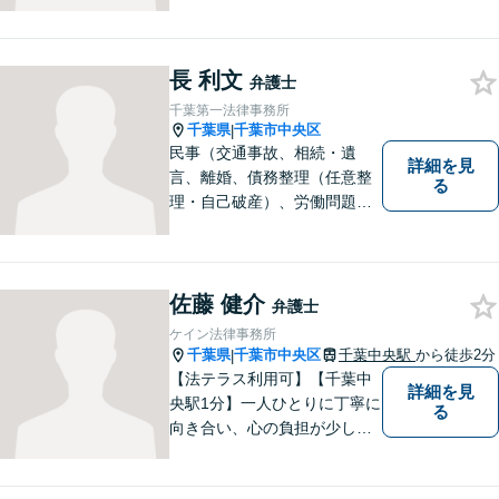
まずはご相談下さい。
長 利文
弁護士
千葉第一法律事務所
千葉県
千葉市中央区
|
民事（交通事故、相続・遺
詳細を見
言、離婚、債務整理（任意整
る
理・自己破産）、労働問題
等）、刑事の幅広い分野を取
り扱っております。些細な問
題でも一人で抱え込まずにま
ずはご相談ください。問題の
佐藤 健介
弁護士
解決に向けて誠心誠意対応い
ケイン法律事務所
たします。【近隣駐車場あ
千葉県
千葉市中央区
千葉中央駅
から徒歩2分
|
り】
【法テラス利用可】【千葉中
詳細を見
央駅1分】一人ひとりに丁寧に
る
向き合い、心の負担が少しで
も軽くなるようサポートいた
します。問題の背景にも目を