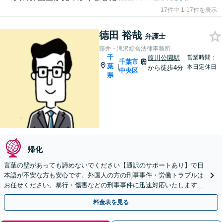
17件中 1-17件を表示
德田 裕哉
弁護士
藤井・滝沢綜合法律事務所
千
葭川公園駅
営業時間：
千葉市
葉
|
本日定休日
から徒歩4分
中央区
県
帰化
言葉の壁があっても諦めないでください【通訳のサポートあり】で日
本語が不安な方も安心です。外国人の方の刑事事件・労働トラブルは
お任せください。暴行・傷害などの刑事事件に迅速対応いたします。
【事前予約で休日・夜間面談可】
料金表を見る