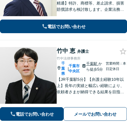
精通】特許、商標等、差止請求、損害
賠償請求も検討致します。企業法務・
顧問契約・刑事事件・離婚・相続・不
動産など分野の区別なく、複雑・特殊
電話でお問い合わせ
な事案でも全力で対応します。千葉県
内に限らず、関東エリア内であれば出
張可
竹中 恵
弁護士
竹中法律事務所
千
千葉駅
か
営業時間：本
千葉市
葉
|
日定休日
ら徒歩5分
中央区
県
【JR千葉駅5分】【弁護士経験10年以
上】長年の実績と幅広い経験により、
依頼者さまが納得できる結果を目指し
て尽力します【相続・遺言】遺産分割
協議や調停など対応【不動産・住ま
い】オーナーの方からの案件を解決し
電話でお問い合わせ
メールでお問い合わせ
た実績多数【初回相談無料】