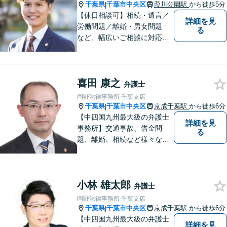
千葉県
千葉市中央区
葭川公園駅
から徒歩5分
|
【休日相談可】相続・遺言／
詳細を見
労働問題／離婚・男女問題
る
など、幅広いご相談に対応。
依頼者さまに丁寧に寄り添
い、納得できる解決を目指し
ます【複数弁護士在籍】複雑
喜田 康之
な内容の紛争も、事務所一丸
弁護士
となり解決までサポート【葭
岡野法律事務所 千葉支店
川公園駅5分】
千葉県
千葉市中央区
京成千葉駅
から徒歩6分
|
【中四国九州最大級の弁護士
詳細を見
事務所】交通事故、借金問
る
題、離婚、相続など様々な問
題について、「何度でも無
料」の相談を行っています！
まずはお気軽にご相談くださ
小林 雄太郎
い！
弁護士
岡野法律事務所 千葉支店
千葉県
千葉市中央区
京成千葉駅
から徒歩6分
|
【中四国九州最大級の弁護士
詳細を見