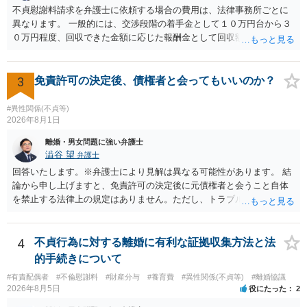
るものかと推察しますので、 貸金返還ではないかと存じます。 ④ 私
不貞慰謝料請求を弁護士に依頼する場合の費用は、法律事務所ごとに
は現在、収入も不安定で貯金もなくリボ払い借金が既に約100万あり。
異なります。 一般的には、交渉段階の着手金として１０万円台から３
今年に再婚したが主人はお金に厳しい為、一括で220万円を支払う事は
０万円程度、回収できた金額に応じた報酬金として回収額の１０％か
困難 仮に裁判で敗訴した場合でも、分割払いになる可能性はあります
ら２０％程度が設定されていることがあります。訴訟に移行する場合
か。 ⇒判決となり敗訴してしまった場合は、強制執行により不動産等
には、追加着手金や日当、実費が発生することもあります。 もっと
の財産を差し押さえられ、そこから債権回収が図られることになりま
も、証拠が十分にあるか、相手方の住所・勤務先が分かるか、慰謝料
3
免責許可の決定後、債権者と会ってもいいのか？
すが、 和解であれば柔軟な解決が可能ですので、その場合は分割払
額、離婚の有無、交渉で終わるか訴訟まで見込むかによって、費用は
いにより支払うことも十分可能です。 ⑤ このような事情であれば、私
変わり得ます。依頼前に、交渉だけの場合、訴訟になった場合、回収
#異性関係(不貞等)
は120万円のみ和解交渉を続けるべきでしょうか。 ⇒ご相談者様の認
できなかった場合の費用を確認しておくとよいでしょう。 弁護士選び
2026年8月1日
識を前提にすれば、１００万円も含めて返済する必要はないと考えら
では、不貞慰謝料案件の経験が相応にあるか、費用体系が明確か、見
離婚・男女問題に強い弁護士
れるため、 120万円のみについて交渉を続けることがベターかと存じ
通しを過度に楽観的に言い過ぎないか、質問に具体的に答えてくれる
澁谷 望
弁護士
ます。
か、連絡方法（メール、電話、弁護士直接か事務局員を介するかな
回答いたします。※弁護士により見解は異なる可能性があります。 結
ど）や対応スピードが合うかを確認するとよいと思います。いずれに
論から申し上げますと、免責許可の決定後に元債権者と会うこと自体
しましても、弁護士への相談・依頼にあたっては、証拠資料、夫と相
を禁止する法律上の規定はありません。ただし、トラブル防止の観点
手方の関係、相手方の氏名・住所等、夫婦関係への影響、離婚予定の
から慎重な対応が必要です。 今後の付き合い方で気をつけるべきポイ
有無など事実関係をよく整理して相談されることをお勧めいたしま
ントは以下の通りです。 ・金銭のやり取りや返済の約束は絶対にしな
す。
い（免責された借金を任意でも支払ってしまうとトラブルの元になり
4
不貞行為に対する離婚に有利な証拠収集方法と法
ます） ・過去のDVや過剰請求の経緯を踏まえ、相手の感情に流されな
的手続きについて
い ・予定通り毅然とした態度で距離を置く 法律上の制限はないもの
#有責配偶者
#不倫慰謝料
#財産分与
#養育費
#異性関係(不貞等)
#離婚協議
の、ご自身の生活と精神的な安定を守るためにも、お互いに距離を置
2026年8月5日
役にたった
2
くというご判断は非常に賢明かと思います。