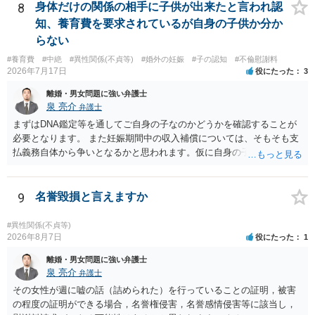
り変わらないように思います。減額で折り合えるなら本人様の交渉で
すめします。
8
身体だけの関係の相手に子供が出来たと言われ認
もよいように思いますが，ゼロかどうかの観点であれば，訴訟に進む
知、養育費を要求されているが自身の子供か分か
しかなくなるようにも思います。そうしますと，お近くの弁護士に相
らない
談して進めることを検討した方がよいようにも思います。
#養育費
#中絶
#異性関係(不貞等)
#婚外の妊娠
#子の認知
#不倫慰謝料
2026年7月17日
役にたった
3
離婚・男女問題に強い弁護士
泉 亮介
弁護士
まずはDNA鑑定等を通してご自身の子なのかどうかを確認することが
必要となります。 また妊娠期間中の収入補償については、そもそも支
払義務自体から争いとなるかと思われます。仮に自身の子であったと
して、そのことから当然に補償義務が発生するものではありません。
相手に弁護士がついているということであれば、依頼をするかしない
かは別として一度ご自身も個別に弁護士に相談をされたほうが良いで
9
名誉毀損と言えますか
しょう。
#異性関係(不貞等)
2026年8月7日
役にたった
1
離婚・男女問題に強い弁護士
泉 亮介
弁護士
その女性が週に嘘の話（詰められた）を行っていることの証明，被害
の程度の証明ができる場合，名誉権侵害，名誉感情侵害等に該当し，