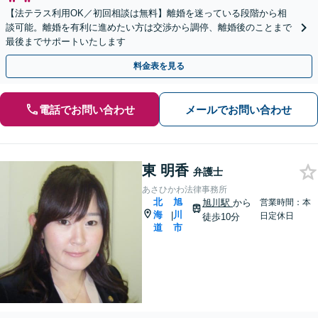
【法テラス利用OK／初回相談は無料】離婚を迷っている段階から相
談可能。離婚を有利に進めたい方は交渉から調停、離婚後のことまで
最後までサポートいたします
料金表を見る
電話でお問い合わせ
メールでお問い合わせ
東 明香
弁護士
あさひかわ法律事務所
北
旭
旭川駅
から
営業時間：本
海
川
|
日定休日
徒歩10分
道
市