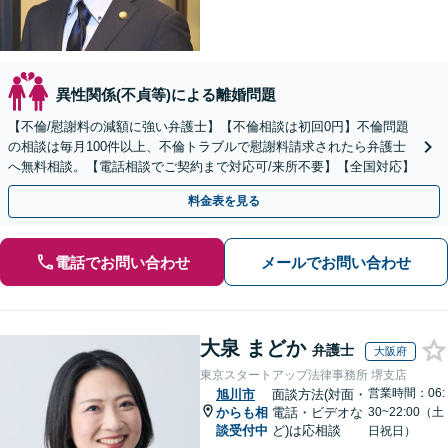
異性関係(不貞等)による離婚問題
【不倫/慰謝料の減額に強い弁護士】【不倫相談は初回0円】不倫問題
の相談は毎月100件以上、不倫トラブルで慰謝料請求されたら弁護士
へ無料相談。【電話相談でご契約まで対応可/来所不要】【全国対応】
料金表を見る
電話でお問い合わせ
メールでお問い合わせ
大泉 まどか
弁護士
大阪府
東京スタートアップ法律事務所 堺支店
営業時間：06:
旭川市
面談方法(対面・
からも相
電話・ビデオな
30~22:00（土
談受付中
ど)は応相談
日祝日）