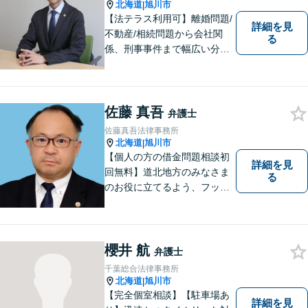
北海道
旭川市
|
【法テラス利用可】離婚問題/
詳細を見
不動産/相続問題から会社関
る
係、刑事事件まで幅広い分野
に対応いたします。法律問題
の悩みを抱える方々にとっ
て、身近な相談相手となるこ
とを目指しております。お困
佐藤 真吾
弁護士
りの際は、お気軽にご相談く
佐藤真吾法律事務所
ださい。
北海道
旭川市
|
【個人の方の借金問題相談初
詳細を見
回無料】道北地方のみなさま
る
のお役に立てるよう、フット
ワークの軽い弁護士としてが
んばってまいります。
櫻井 航
弁護士
千葉総合法律事務所
北海道
旭川市
|
【完全個室相談】【駐車場あ
詳細を見