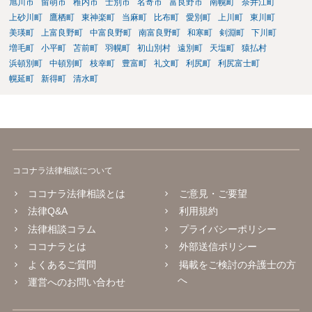
旭川市
留萌市
稚内市
士別市
名寄市
富良野市
南幌町
奈井江町
上砂川町
鷹栖町
東神楽町
当麻町
比布町
愛別町
上川町
東川町
美瑛町
上富良野町
中富良野町
南富良野町
和寒町
剣淵町
下川町
増毛町
小平町
苫前町
羽幌町
初山別村
遠別町
天塩町
猿払村
浜頓別町
中頓別町
枝幸町
豊富町
礼文町
利尻町
利尻富士町
幌延町
新得町
清水町
ココナラ法律相談について
ココナラ法律相談とは
ご意見・ご要望
法律Q&A
利用規約
法律相談コラム
プライバシーポリシー
ココナラとは
外部送信ポリシー
よくあるご質問
掲載をご検討の弁護士の方
へ
運営へのお問い合わせ