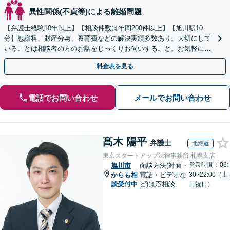
異性関係(不貞等)による離婚問題
【弁護士経験10年以上】【相談件数は年間200件以上】【旭川駅10
分】慰謝料、財産分与、養育費などの解決実績多数あり。大切にして
いることは相談者の方のお話をじっくりお伺いすること。お気軽にご
相談ください【初回40分無料相談】
料金表を見る
電話でお問い合わせ
メールでお問い合わせ
髙木 陽平
弁護士
北海道
東京スタートアップ法律事務所 札幌支店
営業時間：06:
旭川市
面談方法(対面・
からも相
電話・ビデオな
30~22:00（土
談受付中
ど)は応相談
日祝日）