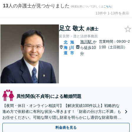
13
人の弁護士が見つかりました
(検索結果について詳しくは
こちら
)
13件中 1-13件を表示
足立 敬太
弁護士
富良野・凛と法律事務所
旭川駅
か
営業時間：09:00~2
北
旭
1:00（土日祝日）
海
川
ら徒歩10
|
道
市
分
異性関係(不貞等)による離婚問題
【夜間・休日・オンライン相談可】【解決実績100件以上】戦略的な
進め方で依頼者に有利な状況へ導きます！「財産の分け方に不満」も
お任せください。可能な限り隠し財産を明らかにし適切な財産取得
へ。不貞の証拠の有効なアドバイス【子連れ相談可】
料金表を見る