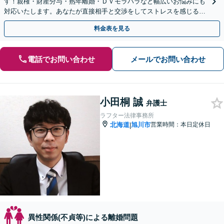
す！親権・財産分与・熟年離婚・ＤＶモラハラなど幅広いお悩みにも
対応いたします。あなたが直接相手と交渉をしてストレスを感じる必
要はありません。まずは一度ご相談ください。
料金表を見る
電話でお問い合わせ
メールでお問い合わせ
小田桐 誠
弁護士
ラフター法律事務所
北海道
旭川市
営業時間：本日定休日
|
異性関係(不貞等)による離婚問題