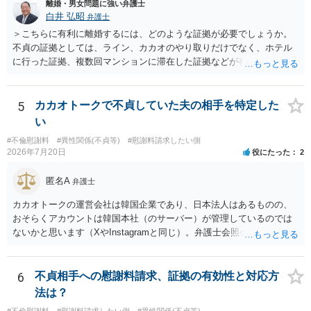
離婚・男女問題に強い弁護士
白井 弘昭
弁護士
＞こちらに有利に離婚するには、どのような証拠が必要でしょうか。
不貞の証拠としては、ライン、カカオのやり取りだけでなく、ホテル
に行った証拠、複数回マンションに滞在した証拠などが有効です。 不
貞の証拠があれば、離婚をさらに有利に進める（離婚したい時期に離
婚する、慰謝料をとるなど）ことができると思われます。 ただし、不
貞発覚後、長期間同居を続けると、不貞を許したとの評価につながる
5
カカオトークで不貞していた夫の相手を特定した
場合がありますので、ご注意ください。 以上、ご参考まで。
い
#不倫慰謝料
#異性関係(不貞等)
#慰謝料請求したい側
2026年7月20日
役にたった
2
匿名A
弁護士
カカオトークの運営会社は韓国企業であり、日本法人はあるものの、
おそらくアカウントは韓国本社（のサーバー）が管理しているのでは
ないかと思います（XやInstagramと同じ）。弁護士会照会は日本法に
基づく制度であり、送付先は日本国内とするのが原則で、外国企業に
対する照会は基本的にできないと解されています（弁護士会によって
は例外的に認める扱いもありますが、かなり限定されているので一般
6
不貞相手への慰謝料請求、証拠の有効性と対応方
的ではないでしょう）。もし韓国本社がアカウント管理をしているな
法は？
ら、日本法人へ送っても「ウチでは管理していない」という回答にな