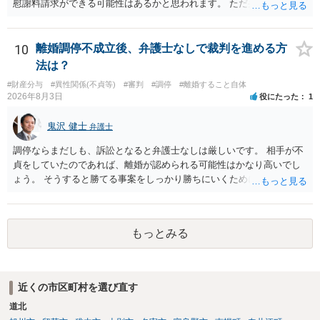
慰謝料請求ができる可能性はあるかと思われます。 ただ弁護士費用を
考えると費用倒れとなるリスクも考えられるため，慎重にご検討され
た方が良いでしょう。
10
離婚調停不成立後、弁護士なしで裁判を進める方
法は？
#財産分与
#異性関係(不貞等)
#審判
#調停
#離婚すること自体
2026年8月3日
役にたった
1
鬼沢 健士
弁護士
調停ならまだしも、訴訟となると弁護士なしは厳しいです。 相手が不
貞をしていたのであれば、離婚が認められる可能性はかなり高いでし
ょう。 そうすると勝てる事案をしっかり勝ちにいくためにも弁護士委
任を強くおすすめします。
もっとみる
近くの市区町村を選び直す
道北