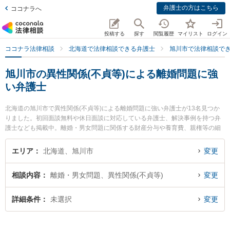
弁護士の方はこちら
ココナラへ
投稿する
探す
閲覧履歴
マイリスト
ログイン
ココナラ法律相談
北海道で法律相談できる弁護士
旭川市で法律相談で
旭川市の異性関係(不貞等)による離婚問題に強
い弁護士
北海道の旭川市で異性関係(不貞等)による離婚問題に強い弁護士が13名見つか
りました。初回面談無料や休日面談に対応している弁護士、解決事例を持つ弁
護士なども掲載中。離婚・男女問題に関係する財産分与や養育費、親権等の細
かな分野での絞り込み検索もでき便利です。特に富良野・凛と法律事務所の足
立 敬太弁護士や旭川つばさ法律事務所の佐藤 達哉弁護士、大平法律事務所の大
エリア
北海道、旭川市
変更
平 祐大弁護士のプロフィール情報や弁護士費用、強みなどが注目されていま
す。『旭川市で土日や夜間に発生した異性関係(不貞等)による離婚問題のトラブ
相談内容
離婚・男女問題、異性関係(不貞等)
変更
ルを今すぐに弁護士に相談したい』『異性関係(不貞等)による離婚問題のトラブ
ル解決の実績豊富な近くの弁護士を検索したい』『初回相談無料で異性関係(不
貞等)による離婚問題を法律相談できる旭川市内の弁護士に相談予約したい』な
詳細条件
未選択
変更
どでお困りの相談者さんにおすすめです。