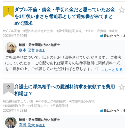
1
ダブル不倫・借金・手切れ金だと思っていたお金
を1年後いまさら脅迫罪として通知書が来てまと
めて請求
#ダブル不倫
#慰謝料請求された側
#異性関係(不貞等)
#借金・浪費癖
#裁判
2026年7月30日
役にたった
3
離婚・男女問題に強い弁護士
森本 偲音
弁護士
ご相談事項について、以下のとおり回答させていただきます。 ご参考
にしていただき、ご心配であれば最寄りの法律事務所に関係資料一式
をご持参の上、ご相談していただければと存じます。 ① このLINEの
流れを見る限り、100万円は貸付金ではなく、手切れ金・和解金と評価
される可能性はあるのか ⇒LINEを含む１００万円の貸付に至るまでの
やり取り等の経緯、誓約書の内容等を踏まえて、関係を清算するため
2
弁護士に浮気相手への慰謝料請求を依頼する費用
の 金銭であったと評価される可能性はあると考えます。 ② 「今後一
相場は？
切関与しないなら100万円振り込む」というLINEや誓約書は、裁判上
#慰謝料請求したい側
#20年以上の婚姻期間
#異性関係(不貞等)
どの程度証拠価値があるのか ⇒前後のやり取りや誓約書の具体的内容
#婚姻費用(別居中の生活費など)
#不倫慰謝料
を見ない限り、具体的な判断はできませんが、一定の証拠価値はある
2026年7月28日
役にたった
5
と考えます。 ③ 借用書があっても、後から100万円を貸付扱いに変更
離婚・男女問題に強い弁護士
することは認められるのか。 ⇒おそらく１００万円は不当利得（受け
髙橋 俊太
弁護士
取る正当な権利がないのに利益を取得した）として返還請求されてい