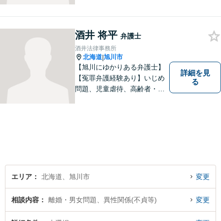
たい」という思いがあり、弁
護士を志しました。北海道な
らではの基準や慣習を理解し
た、法的サービスの提供を行
酒井 将平
弁護士
います。お気軽にご相談くだ
酒井法律事務所
さい。
北海道
旭川市
|
【旭川にゆかりある弁護士】
詳細を見
【冤罪弁護経験あり】いじめ
る
問題、児童虐待、高齢者・障
害者の権利擁護など、近年増
加する社会問題に積極的に取
り組んでいます。時間外・土
日祝もメール受付中です。お
困りごとがあれば、お気軽に
ご相談ください。【バリアフ
リー】
エリア
北海道、旭川市
変更
相談内容
離婚・男女問題、異性関係(不貞等)
変更