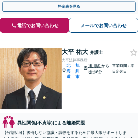
が得られることを大切に」【夜間休日面談可（応相談）】
料金表を見る
電話でお問い合わせ
メールでお問い合わせ
大平 祐大
弁護士
大平法律事務所
北
旭
旭川駅
から
営業時間：本
海
川
|
日定休日
徒歩6分
道
市
異性関係(不貞等)による離婚問題
【分割払可】後悔しない協議・調停をするために最大限サポートしま