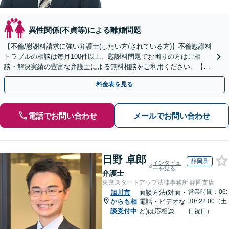
異性関係(不貞等)による離婚問題
【不倫/慰謝料請求に強い弁護士(したい方/されている方)】不倫慰謝料
トラブルの相談は毎月100件以上、慰謝料問題でお困りの方はご相
談・解決実績の豊富な弁護士による無料相談をご利用ください。【不
倫相談は初回0円】【北海道・東北エリア対応】
料金表を見る
電話でお問い合わせ
メールでお問い合わせ
日野 卓郎
静岡県
インタビュ
ーを見る
弁護士
東京スタートアップ法律事務所 静岡支店
営業時間：06:
旭川市
面談方法(対面・
からも相
電話・ビデオな
30~22:00（土
談受付中
ど)は応相談
日祝日）