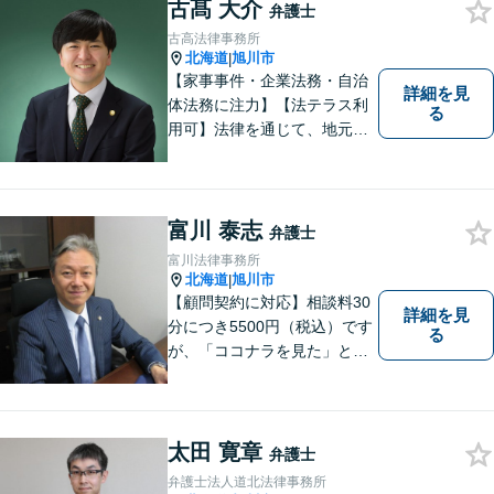
古髙 大介
弁護士
古高法律事務所
北海道
旭川市
|
【家事事件・企業法務・自治
詳細を見
体法務に注力】【法テラス利
る
用可】法律を通じて、地元の
皆さまを全力でサポートいた
します！どんなに小さなお悩
みでも気軽にご相談いただけ
る「信頼できる弁護士」を目
富川 泰志
弁護士
指しています。【夜間や休日
富川法律事務所
相談も対応可能】【旭川市の
北海道
旭川市
|
総合法律事務所】
【顧問契約に対応】相談料30
詳細を見
分につき5500円（税込）です
る
が、「ココナラを見た」とお
伝えいただければ初回に限り3
0分まで無料で相談を延長しま
す。
太田 寛章
弁護士
弁護士法人道北法律事務所