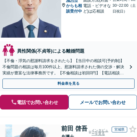
旭川市
面談方法(対面・
からも相
電話・ビデオな
30~22:00（土
談受付中
ど)は応相談
日祝日）
異性関係(不貞等)による離婚問題
【不倫・浮気の慰謝料請求をされたら】【当日中の相談可(予約制)】
不倫問題の相談は毎月100件以上、慰謝料請求された側の交渉・解決
実績が豊富な法律事務所です。【不倫相談は初回0円】【電話相談で
ご契約まで対応可/来所不要】
料金表を見る
電話でお問い合わせ
メールでお問い合わせ
前田 啓吾
宮城県
インタビュ
ーを見る
弁護士