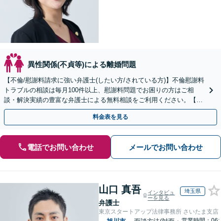
異性関係(不貞等)による離婚問題
【不倫/慰謝料請求に強い弁護士(したい方/されている方)】不倫慰謝料
トラブルの相談は毎月100件以上、慰謝料問題でお困りの方はご相
談・解決実績の豊富な弁護士による無料相談をご利用ください。【不
倫相談は初回0円】【全国対応】
料金表を見る
電話でお問い合わせ
メールでお問い合わせ
山口 真吾
埼玉県
インタビュ
ーを見る
弁護士
東京スタートアップ法律事務所 さいたま支店
営業時間：06: