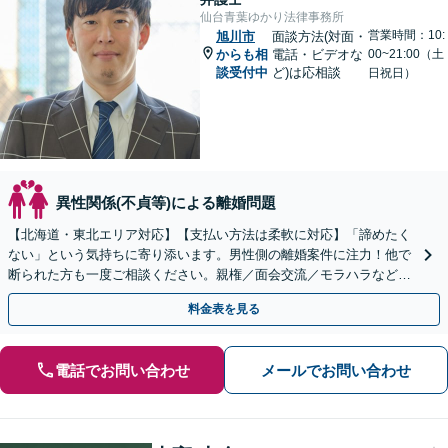
仙台青葉ゆかり法律事務所
営業時間：10:
旭川市
面談方法(対面・
からも相
電話・ビデオな
00~21:00（土
談受付中
ど)は応相談
日祝日）
異性関係(不貞等)による離婚問題
【北海道・東北エリア対応】【支払い方法は柔軟に対応】「諦めたく
ない」という気持ちに寄り添います。男性側の離婚案件に注力！他で
断られた方も一度ご相談ください。親権／面会交流／モラハラなど
【初回相談60分無料】【オンライン相談可能】
料金表を見る
電話でお問い合わせ
メールでお問い合わせ