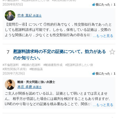
#不倫慰謝料
#慰謝料請求したい側
#異性関係(不貞等)
ります。 個人で直接他人のID情報の開示を求めても拒否されるでしょ
2026年8月5日
役にたった
1
う。
竹本 真紀
弁護士
【質問①～④】について ①性的行為でなく，性交類似行為であったと
しても慰謝料請求は可能です。しかも，保有している証拠は，交際の
ような関係にあり，少なくとも性交類似行為の存在を確実に証明でき
るものです（裏を返せば，証拠で認められる範囲でしか認めていない
ことを窺わせるものです。）。ですから，慰謝料請求を進めることで
よいと思います。 ただ．慰謝料額については，婚姻破綻に至っていな
7
慰謝料請求時の不定の証拠について。効力がある
いとして，この点を考慮されることになるかもしれません。 ②夫との
のか知りたい。
今後のことを考えて書いてもらうか否かを検討するのがよいと思いま
#不倫慰謝料
#離婚の慰謝料
#離婚書類作成
#慰謝料請求したい側
す。今ある証拠以上のことを証明（証明力を強めることも含む）でき
#異性関係(不貞等)
#離婚協議
るのであれば，前向きに検討を進めるという考え方でもよいでしょ
2026年7月29日
役にたった
1
う。慰謝料請求としては証拠として使えることが前提であり，その価
離婚・男女問題に強い弁護士
値と夫との関係との均衡のように思います。 ③行政書士に委任をして
本庄 卓磨
弁護士
いるのであれば，どのような内容の委任なのか不明ですが，その行政
書士との協議になると思います。請求するか，訴訟にするか，その点
ご主人が関係を認めている以上、証拠として弱いとまでは言えませ
の見極めや，相手方は性交類似行為は認めているのか，それさえも否
ん。 相手方が否認した場合には裁判を検討することもあり得ますが、
定しているのかによって，考え方・進め方は変わってくると思いま
LINEのやり取りなどの証拠を積み重ねることで、関係が認定される余
す。 ④性交類似行為を認めているにもかかわらず支払を拒否するので
地は十分にあります。 ただし、手元の証拠でどこまで認定できるかは
あれば，本人（行政書士でも同じだと思います。）への対応ではあま
個別の事情によりますので、お早めに弁護士に相談されることをおす