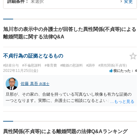
詳細条件
未選択
変更
旭川市の表示中の弁護士が回答した異性関係(不貞等)による
離婚問題に関する法律Q&A
不貞行為の証拠となるもの
#財産分与
#不倫慰謝料
#養育費
#離婚の慰謝料
#調停
#異性関係(不貞等)
2022年11月25日(金)
役にたった
4
佐藤 真吾
弁護士
旦那が、その家の、合鍵を持っている写真ないし映像も有力な証拠の
一つとなります。実際に、弁護士にご相談になるとよいと思います。
異性関係(不貞等)による離婚問題の法律Q&Aランキング