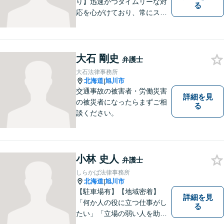
り】迅速かつタイムリーな対
る
応を心がけており、常にスム
ーズなコミュニケーションを
実現しています。 「弁護士に
依頼するほどではないかも」
と感じる方も、まずはお気軽
大石 剛史
弁護士
にご連絡いただければと思い
大石法律事務所
ます。
北海道
旭川市
|
交通事故の被害者・労働災害
詳細を見
の被災者になったらまずご相
る
談ください。
小林 史人
弁護士
しらかば法律事務所
北海道
旭川市
|
【駐車場有】【地域密着】
詳細を見
「何か人の役に立つ仕事がし
る
たい」「立場の弱い人を助け