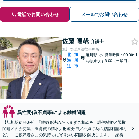
電話でお問い合わせ
メールでお問い合わせ
佐藤 達哉
弁護士
旭川つばさ法律事務所
北
旭
旭川駅
か
営業時間：09:00~1
海
川
|
8:00（土曜日）
ら徒歩3分
道
市
異性関係(不貞等)による離婚問題
【旭川駅徒歩3分】「離婚を決めたらまずご相談を」調停離婚／親権
問題／面会交流／養育費の請求／財産分与／不貞行為の慰謝料請求な
ど。「ご依頼者さまの気持ちに寄り添い問題を解決します」「納得感